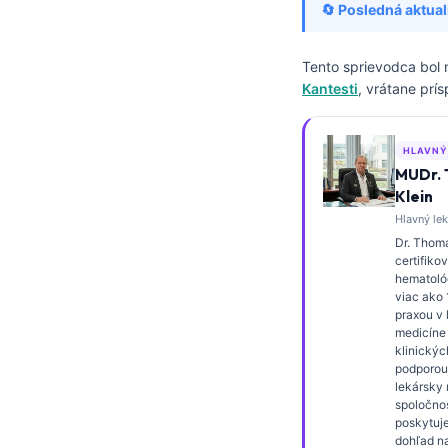
🔄 Posledná aktual
Frysk
Esperanto
Tento sprievodca bol
Беларуская мова
Kantesti
, vrátane prí
Татар теле
Кыргызча
HLAVNÝ
MUDr.
ئۇيغۇرچە
Klein
Cebuano
Hlavný lek
Dr. Thoma
Basa Jawa
certifiko
hematológ
ພາສາລາວ
viac ako
praxou v 
Монгол
medicíne
Afrikaans
klinickýc
podporou
العربية المغربية
lekársky r
spoločnos
Occitan
poskytuje
dohľad n