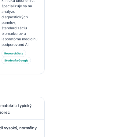
klinickú biochémiu,
špecializuje sa na
analýzu
diagnostických
panelov,
štandardizáciu
biomarkerov a
laboratórnu medicínu
podporovanú AI.
ResearchGate
Študovňa Google
matokrit: typický
zorec
cii vysoký, normálny