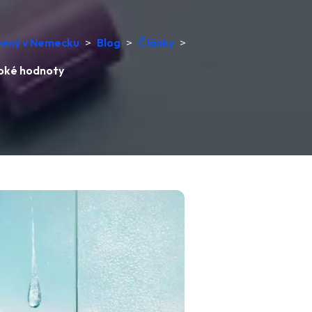
obený v Nemecku
>
Blog
>
Články
>
soké hodnoty