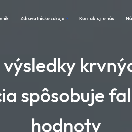
nník
Zdravotnícke zdroje
Kontaktujte nás
Ná
 výsledky krvný
a spôsobuje fa
hodnoty