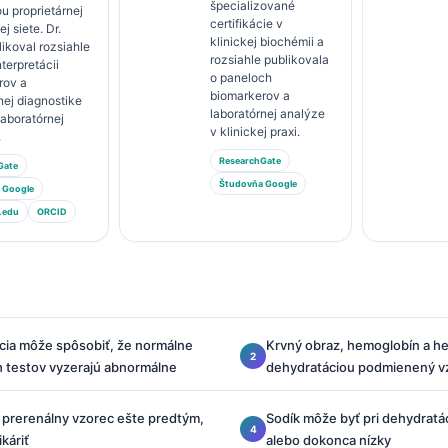
špecializované
u proprietárnej
certifikácie v
j siete. Dr.
klinickej biochémii a
likoval rozsiahle
rozsiahle publikovala
nterpretácii
o paneloch
rov a
biomarkerov a
nej diagnostike
laboratórnej analýze
 laboratórnej
v klinickej praxi.
.
ResearchGate
Gate
Študovňa Google
 Google
.edu
ORCID
cia môže spôsobiť, že normálne
Krvný obraz, hemoglobín a he
h testov vyzerajú abnormálne
dehydratáciou podmienený v
 prerenálny vzorec ešte predtým,
Sodík môže byť pri dehydratá
káriť
alebo dokonca nízky