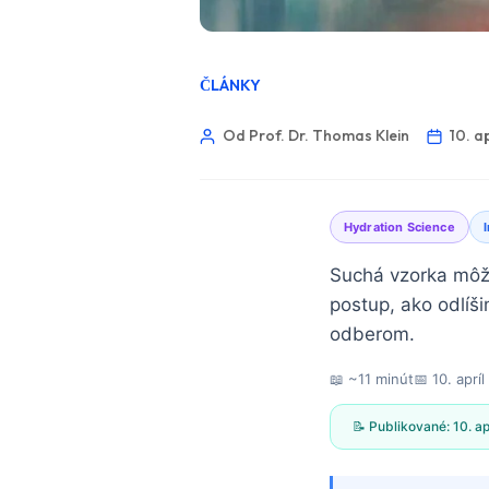
ČLÁNKY
Od Prof. Dr. Thomas Klein
10. a
Hydration Science
Suchá vzorka môže
postup, ako odlí
odberom.
📖 ~11 minút
📅
10. aprí
📝 Publikované:
10. a
Norsk bokmål
Ślōnskŏ gŏdka