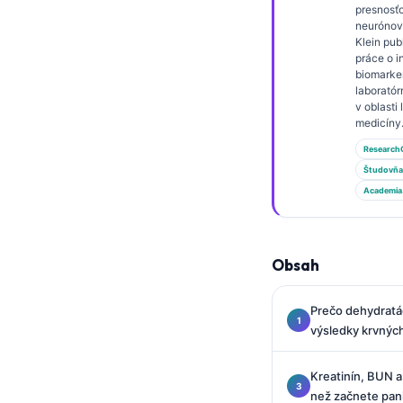
Gàidhlig
presnosťo
neurónove
Euskara
Klein pub
práce o i
Македонски јазик
biomarke
Latviešu valoda
laboratór
v oblasti
Galego
medicíny
অসমীয়া
Research
Študovňa
සිංහල
Academia
سنڌي
پښتو
Obsah
Hrvatski
Prečo dehydratá
Suomi
výsledky krvnýc
Қазақ тілі
Kreatinín, BUN a
Català
než začnete pani