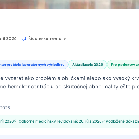
príl 2026
Žiadne komentáre
Interpretácia laboratórnych výsledkov
Aktualizácia 2026
Pre pacientov z
 vyzerať ako problém s obličkami alebo ako vysoký krv
šime hemokoncentráciu od skutočnej abnormality ešte 
l 2026
príl 2026
🩺 Odborne medicínsky revidované:
20. júla 2026
✅ Podložené dôkaz