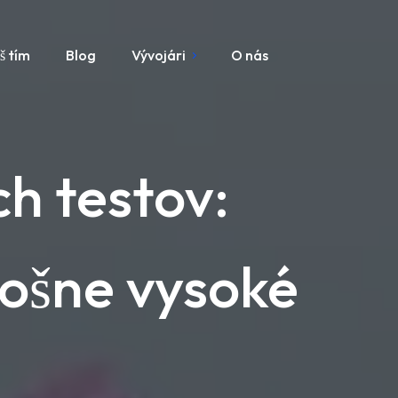
š tím
Blog
Vývojári
O nás
ch testov:
lošne vysoké