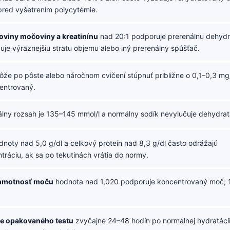
pred vyšetrením polycytémie.
viny močoviny a kreatinínu
nad 20:1 podporuje prerenálnu dehydr
uje výraznejšiu stratu objemu alebo iný prerenálny spúšťač.
že po pôste alebo náročnom cvičení stúpnuť približne o 0,1–0,3 mg
entrovaný.
lny rozsah je 135–145 mmol/l a normálny sodík nevylučuje dehydrat
noty nad 5,0 g/dl a celkový proteín nad 8,3 g/dl často odrážajú
ráciu, ak sa po tekutinách vrátia do normy.
 hmotnosť moču
hodnota nad 1,020 podporuje koncentrovaný moč; 1,
e opakovaného testu
zvyčajne 24–48 hodín po normálnej hydratácii