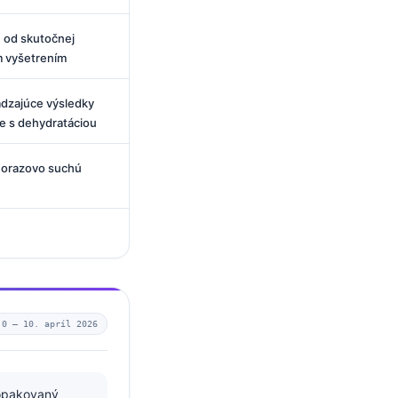
 od skutočnej
m vyšetrením
ádzajúce výsledky
ce s dehydratáciou
dnorazovo suchú
u
.0 —
10. apríl 2026
 opakovaný