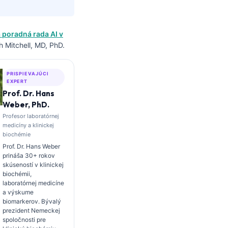
 poradná rada AI v
 Mitchell, MD, PhD.
PRISPIEVAJÚCI
EXPERT
Prof. Dr. Hans
Weber, PhD.
Profesor laboratórnej
medicíny a klinickej
biochémie
Prof. Dr. Hans Weber
prináša 30+ rokov
skúseností v klinickej
biochémii,
laboratórnej medicíne
a výskume
biomarkerov. Bývalý
prezident Nemeckej
spoločnosti pre