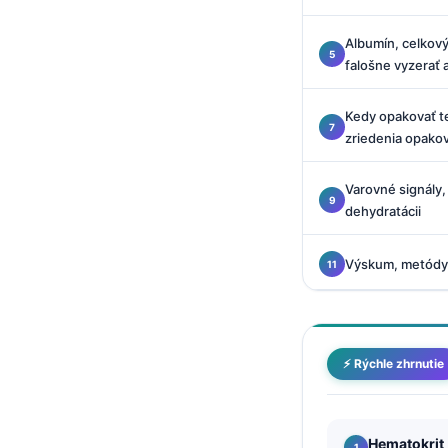
O‘zbekcha
Albumín, celkový
Українська
falošne vyzerať
አማርኛ
Kiswahili
Kedy opakovať te
zriedenia opako
ភាសាខ្មែរ
ဗမာစာ
Varovné signály, 
dehydratácii
ไทย
Tagalog
Výskum, metódy a
Tiếng Việt
Bahasa Melayu
മലയാളം
⚡ Rýchle zhrnutie
ಕನ್ನಡ
ગુજરાતી
Hematokrit
தமிழ்