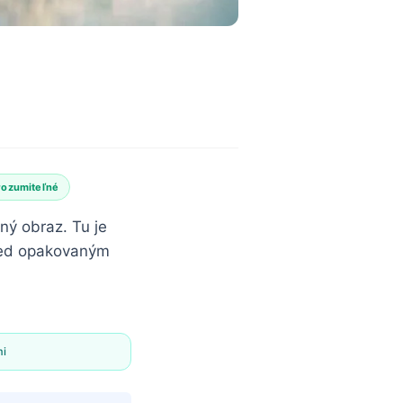
rozumiteľné
ný obraz. Tu je
pred opakovaným
mi