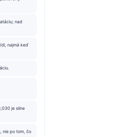
atáciu; nad
/dl, najmä keď
áciu.
030 je silne
, nie po tom, čo