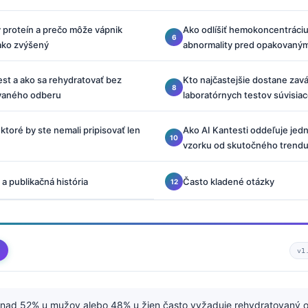
 proteín a prečo môže vápnik
Ako odlíšiť hemokoncentráciu
 ako zvýšený
abnormality pred opakovaný
st a ako sa rehydratovať bez
Kto najčastejšie dostane zav
vaného odberu
laboratórnych testov súvisia
ktoré by ste nemali pripisovať len
Ako AI Kantesti oddeľuje je
vzorku od skutočného trend
 publikačná história
Často kladené otázky
v1
nad 52% u mužov alebo 48% u žien často vyžaduje rehydratovaný