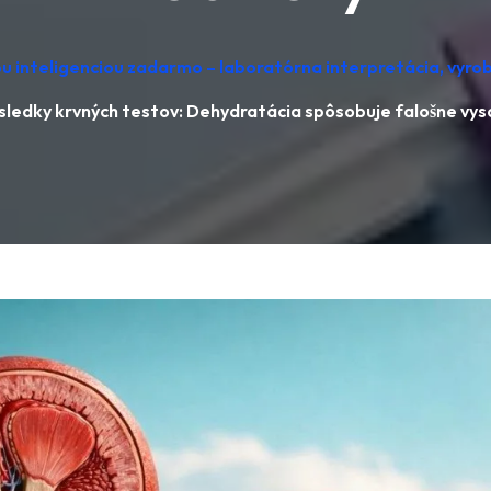
u inteligenciou zadarmo – laboratórna interpretácia, vyr
ýsledky krvných testov: Dehydratácia spôsobuje falošne vy