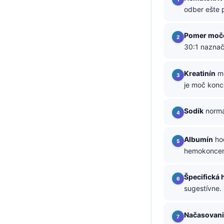
odber ešte 
తెలుగు
मराठी
Pomer močo
30:1 naznač
اردو
বাংলা
Kreatinín
mô
Shqip
je moč konc
Magyar
Sodík
normá
Slovenščina
한국어
Albumín
hod
Polski
hemokoncent
Lietuvių kalba
Špecifická
Русский
sugestívne.
ქართული
Čeština
Načasovani