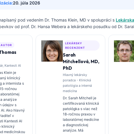
izácia:
20. júla 2026
 napísaný pod vedením
Dr. Thomas Klein, MD
v spolupráci s
Lekárska
spevkov od prof. Dr. Hansa Webera a lekárskeho posudku od Dr. Sarah
LEKÁRSKY
 AUTOR
RECENZENT
 Thomas
Sarah
Mitchellová, MD,
ár, Kantesti AI
PhD
s Klein je
Hlavný lekársky
vaný klinický
poradca - Klinická
 a internista s
patológia a interná
 15-ročnou
medicína
laboratórnej
Dr. Sarah Mitchell je
 a analýze
certifikovaná klinická
h údajov s
patológka s viac než
 AI. Ako hlavný
18-ročnou praxou v
iaditeľ v
laboratórnej medicíne
ti Kantesti AI
a diagnostickej
 klinický
analýze. Má
ad medicínskou