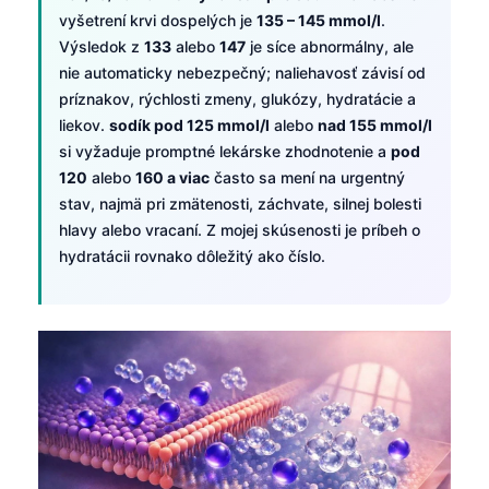
vyšetrení krvi dospelých je
135 – 145 mmol/l
.
Výsledok z
133
alebo
147
je síce abnormálny, ale
nie automaticky nebezpečný; naliehavosť závisí od
príznakov, rýchlosti zmeny, glukózy, hydratácie a
liekov.
sodík pod 125 mmol/l
alebo
nad 155 mmol/l
si vyžaduje promptné lekárske zhodnotenie a
pod
120
alebo
160 a viac
často sa mení na urgentný
stav, najmä pri zmätenosti, záchvate, silnej bolesti
hlavy alebo vracaní. Z mojej skúsenosti je príbeh o
hydratácii rovnako dôležitý ako číslo.