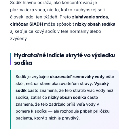
Sodík hlavne odráža, ako koncentrovaná je
plazmatická voda, nie to, koľko kuchynskej soli
človek jedol ten týždeň. Preto
zlyhávanie srdca
,
cirhóza
a
SIADH
môže spôsobiť
nízky obsah sodíka
aj keď je celkový sodík v tele normálny alebo
zvýšený.
Hydratačné indície ukryté vo výsledku
sodíka
Sodík je zvyčajne
ukazovateľ rovnováhy vody
ešte
skôr, než sa stane ukazovateľom stravy.
Vysoký
sodík
často znamená, že telo stratilo viac vody než
sodíka, zatiaľ čo
nízky obsah sodíka
často
znamená, že telo zadržalo príliš veľa vody v
pomere k sodíku — ale rozhoduje príbeh pri lôžku
pacienta, ktorý z nich je pravdivý.