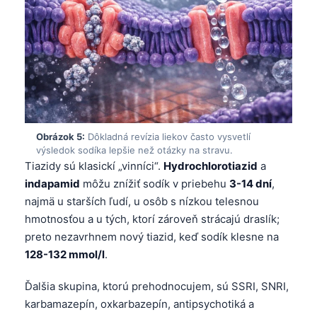
Obrázok 5:
Dôkladná revízia liekov často vysvetlí
výsledok sodíka lepšie než otázky na stravu.
Tiazidy sú klasickí „vinníci“.
Hydrochlorotiazid
a
indapamid
môžu znížiť sodík v priebehu
3-14 dní
,
najmä u starších ľudí, u osôb s nízkou telesnou
hmotnosťou a u tých, ktorí zároveň strácajú draslík;
preto nezavrhnem nový tiazid, keď sodík klesne na
128-132 mmol/l
.
Ďalšia skupina, ktorú prehodnocujem, sú SSRI, SNRI,
karbamazepín, oxkarbazepín, antipsychotiká a