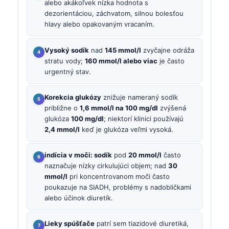
alebo akákoľvek nízka hodnota s
dezorientáciou, záchvatom, silnou bolesťou
hlavy alebo opakovaným vracaním.
Vysoký sodík
nad
145 mmol/l
zvyčajne odráža
stratu vody;
160 mmol/l alebo viac
je často
urgentný stav.
Korekcia glukózy
znižuje nameraný sodík
približne o
1,6 mmol/l na 100 mg/dl
zvýšená
glukóza
100 mg/dl
; niektorí klinici používajú
2,4 mmol/l
keď je glukóza veľmi vysoká.
indícia v moči: sodík
pod
20 mmol/l
často
naznačuje nízky cirkulujúci objem; nad
30
mmol/l
pri koncentrovanom moči často
poukazuje na SIADH, problémy s nadobličkami
alebo účinok diuretík.
Lieky spúšťače
patrí sem tiazidové diuretiká,