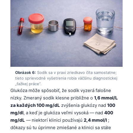
Gàidhlig
Euskara
Македонски јазик
Latviešu valoda
Galego
অসমীয়া
සිංහල
سنڌي
Obrázok 6:
Sodík sa v praxi zriedkavo číta samostatne;
tieto sprievodné vyšetrenia robia väčšinu diagnostickej
پښتو
„ťažkej práce“.
Glukóza môže spôsobiť, že sodík vyzerá falošne
nízky. Zmeraný sodík klesne približne o
1,6 mmol/L
Hrvatski
za každých 100 mg/dL
zvýšenia glukózy nad
100
Suomi
mg/dl
, a keď je glukóza veľmi vysoká — nad
400
Қазақ тілі
mg/dL
— niektorí klinici používajú
2,4 mmol/l
;
dôkazy sú tu úprimne zmiešané a klinici sa stále
Català