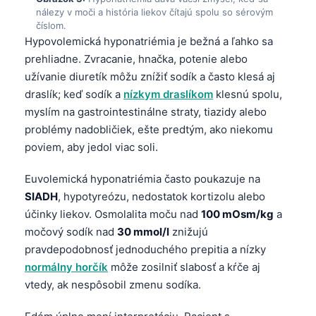
nálezy v moči a história liekov čítajú spolu so sérovým
číslom.
Hypovolemická hyponatriémia je bežná a ľahko sa
prehliadne. Zvracanie, hnačka, potenie alebo
užívanie diuretík môžu znížiť sodík a často klesá aj
draslík; keď sodík a
nízkym draslíkom
klesnú spolu,
myslím na gastrointestinálne straty, tiazidy alebo
problémy nadobličiek, ešte predtým, ako niekomu
poviem, aby jedol viac soli.
Euvolemická hyponatriémia často poukazuje na
SIADH
, hypotyreózu, nedostatok kortizolu alebo
účinky liekov. Osmolalita moču nad
100 mOsm/kg
a
močový sodík nad
30 mmol/l
znižujú
pravdepodobnosť jednoduchého prepitia a nízky
normálny horčík
môže zosilniť slabosť a kŕče aj
vtedy, ak nespôsobil zmenu sodíka.