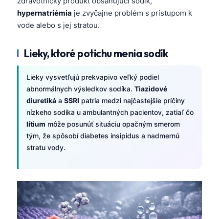
zdravotnícky produkt obsahujúci sodík,
hypernatriémia
je zvyčajne problém s prístupom k
vode alebo s jej stratou.
Lieky, ktoré potichu menia sodík
Lieky vysvetľujú prekvapivo veľký podiel
abnormálnych výsledkov sodíka.
Tiazidové
diuretiká
a
SSRI
patria medzi najčastejšie príčiny
nízkeho sodíka u ambulantných pacientov, zatiaľ čo
lítium
môže posunúť situáciu opačným smerom
tým, že spôsobí diabetes insipidus a nadmernú
stratu vody.