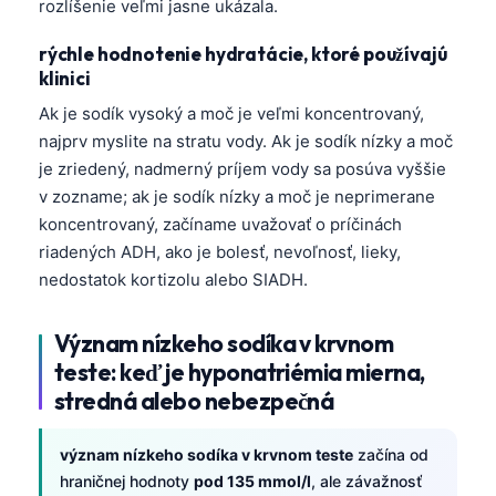
rozlíšenie veľmi jasne ukázala.
rýchle hodnotenie hydratácie, ktoré používajú
klinici
Ak je sodík vysoký a moč je veľmi koncentrovaný,
najprv myslite na stratu vody. Ak je sodík nízky a moč
je zriedený, nadmerný príjem vody sa posúva vyššie
v zozname; ak je sodík nízky a moč je neprimerane
koncentrovaný, začíname uvažovať o príčinách
riadených ADH, ako je bolesť, nevoľnosť, lieky,
nedostatok kortizolu alebo SIADH.
Význam nízkeho sodíka v krvnom
teste: keď je hyponatriémia mierna,
stredná alebo nebezpečná
význam nízkeho sodíka v krvnom teste
začína od
hraničnej hodnoty
pod 135 mmol/l
, ale závažnosť