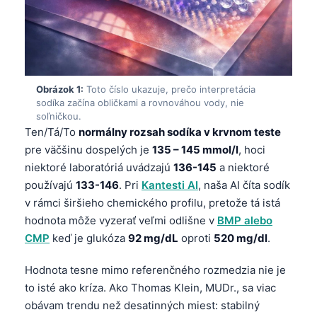
Obrázok 1:
Toto číslo ukazuje, prečo interpretácia
sodíka začína obličkami a rovnováhou vody, nie
soľničkou.
Ten/Tá/To
normálny rozsah sodíka v krvnom teste
pre väčšinu dospelých je
135 – 145 mmol/l
, hoci
niektoré laboratóriá uvádzajú
136-145
a niektoré
používajú
133-146
. Pri
Kantesti AI
, naša AI číta sodík
v rámci širšieho chemického profilu, pretože tá istá
hodnota môže vyzerať veľmi odlišne v
BMP alebo
CMP
keď je glukóza
92 mg/dL
oproti
520 mg/dl
.
Hodnota tesne mimo referenčného rozmedzia nie je
to isté ako kríza. Ako Thomas Klein, MUDr., sa viac
obávam trendu než desatinných miest: stabilný