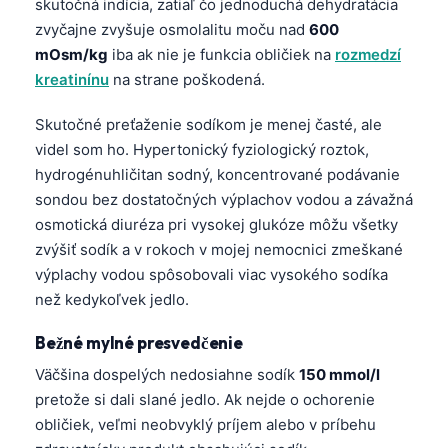
skutočná indícia, zatiaľ čo jednoduchá dehydratácia
zvyčajne zvyšuje osmolalitu moču nad
600
mOsm/kg
iba ak nie je funkcia obličiek na
rozmedzí
kreatinínu
na strane poškodená.
Skutočné preťaženie sodíkom je menej časté, ale
videl som ho. Hypertonický fyziologický roztok,
hydrogénuhličitan sodný, koncentrované podávanie
sondou bez dostatočných výplachov vodou a závažná
osmotická diuréza pri vysokej glukóze môžu všetky
zvýšiť sodík a v rokoch v mojej nemocnici zmeškané
výplachy vodou spôsobovali viac vysokého sodíka
než kedykoľvek jedlo.
Bežné mylné presvedčenie
Väčšina dospelých nedosiahne sodík
150 mmol/l
pretože si dali slané jedlo. Ak nejde o ochorenie
obličiek, veľmi neobvyklý príjem alebo v príbehu