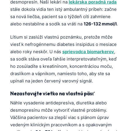
desmopresín. Naši lekári na
lekárska poradná rada
stále dokola vidia ten istý ambulantný príbeh: začne
sa nová liečba, pacient sa o týždeň cíti zahmlene
alebo nestabilne a sodík sa vráti na
126-132 mmol/l
.
Lítium si zaslúži vlastnú poznámku, pretože môže
viesť k nefrogénnemu diabetes insipidus o mesiace
alebo roky neskôr. U nás
sprievodca biomarkerov
,
sa sodík stáva oveľa ľahšie interpretovateľným, keď
ho zosúladíte s kreatinínom, koncentráciou moču,
draslíkom a vápnikom, namiesto toho, aby ste sa
upínali na jeden červený varovný signál.
Nezastavujte všetko na vlastnú päsť
Náhle vysadenie antidepresíva, diuretika alebo
desmopresínu môže vytvoriť vlastné problémy.
Väčšina pacientov sa zlepší viac s plánom úprav
Norsk bokmål
vedeným klinickým pracovníkom a s opakovaným
Ślōnskŏ gŏdka