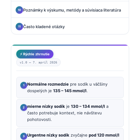
Poznámky k výskumu, metódy a súvisiaca literatúra
Často kladené otázky
⚡ Rýchle zhrnutie
v1.0 —
7. apríl 2026
Normálne rozmedzie
pre sodík u väčšiny
dospelých je
135 – 145 mmol/l
.
mierne nízky sodík
je
130 – 134 mmol/l
a
často potrebuje kontext, nie návštevu
pohotovosti.
Urgentne nízky sodík
zvyčajne
pod 120 mmol/l