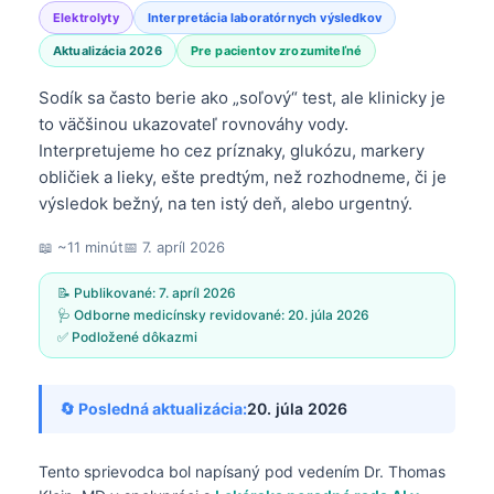
Elektrolyty
Interpretácia laboratórnych výsledkov
Aktualizácia 2026
Pre pacientov zrozumiteľné
Sodík sa často berie ako „soľový“ test, ale klinicky je
to väčšinou ukazovateľ rovnováhy vody.
Interpretujeme ho cez príznaky, glukózu, markery
obličiek a lieky, ešte predtým, než rozhodneme, či je
výsledok bežný, na ten istý deň, alebo urgentný.
📖 ~11 minút
📅
7. apríl 2026
📝 Publikované:
7. apríl 2026
🩺 Odborne medicínsky revidované:
20. júla 2026
✅ Podložené dôkazmi
🔄 Posledná aktualizácia:
20. júla 2026
Tento sprievodca bol napísaný pod vedením
Dr. Thomas