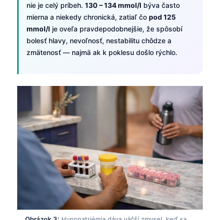
nie je celý príbeh.
130 – 134 mmol/l
býva často
mierna a niekedy chronická, zatiaľ čo
pod 125
mmol/l
je oveľa pravdepodobnejšie, že spôsobí
bolesť hlavy, nevoľnosť, nestabilitu chôdze a
zmätenosť — najmä ak k poklesu došlo rýchlo.
Obrázok 3:
Hyponatriémia dáva väčší zmysel, keď sa