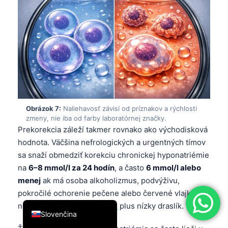
简体中文
Română
Türkçe
Ελληνικά
Português
Español
Obrázok 7:
Naliehavosť závisí od príznakov a rýchlosti
Italiano
zmeny, nie iba od farby laboratórnej značky.
Prekorekcia záleží takmer rovnako ako východisková
עִבְרִית
hodnota. Väčšina nefrologických a urgentných tímov
Français
sa snaží obmedziť korekciu chronickej hyponatriémie
العربية
na
6–8 mmol/l za 24 hodín
, a často
6 mmol/l alebo
menej
ak má osoba alkoholizmus, podvýživu,
Deutsch
pokročilé ochorenie pečene alebo červené vlajky v
English
našom
dekodéra príznakov
plus nízky draslík.
Slovenčina