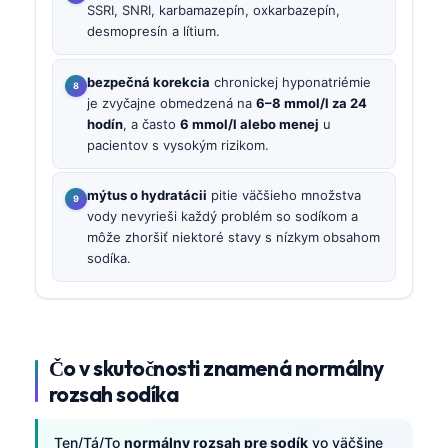
SSRI, SNRI, karbamazepín, oxkarbazepín,
desmopresín a lítium.
bezpečná korekcia
chronickej hyponatriémie
je zvyčajne obmedzená na
6–8 mmol/l za 24
hodín
, a často
6 mmol/l alebo menej
u
pacientov s vysokým rizikom.
mýtus o hydratácii
pitie väčšieho množstva
vody nevyrieši každý problém so sodíkom a
môže zhoršiť niektoré stavy s nízkym obsahom
sodíka.
Čo v skutočnosti znamená normálny
rozsah sodíka
Ten/Tá/To
normálny rozsah pre sodík
vo väčšine