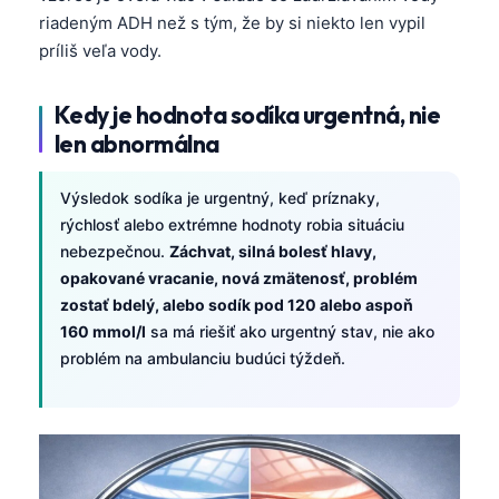
日本語
riadeným ADH než s tým, že by si niekto len vypil
Eesti
príliš veľa vody.
Azərbaycan dili
Kedy je hodnota sodíka urgentná, nie
Bosanski
len abnormálna
Svenska
Српски језик
Výsledok sodíka je urgentný, keď príznaky,
rýchlosť alebo extrémne hodnoty robia situáciu
Íslenska
nebezpečnou.
Záchvat, silná bolesť hlavy,
Հայերեն
opakované vracanie, nová zmätenosť, problém
zostať bdelý, alebo sodík pod 120 alebo aspoň
Bahasa Indonesia
160 mmol/l
sa má riešiť ako urgentný stav, nie ako
हिन्दी
problém na ambulanciu budúci týždeň.
Nederlands
Dansk
Български
فارسی