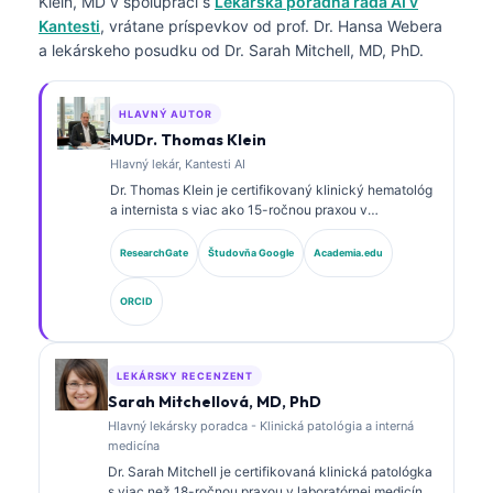
Klein, MD
v spolupráci s
Lekárska poradná rada AI v
Kantesti
, vrátane príspevkov od prof. Dr. Hansa Webera
a lekárskeho posudku od Dr. Sarah Mitchell, MD, PhD.
HLAVNÝ AUTOR
MUDr. Thomas Klein
Hlavný lekár, Kantesti AI
Dr. Thomas Klein je certifikovaný klinický hematológ
a internista s viac ako 15-ročnou praxou v
laboratórnej medicíne a analýze klinických údajov s
podporou AI. Ako hlavný lekársky riaditeľ v
ResearchGate
Študovňa Google
Academia.edu
spoločnosti Kantesti AI poskytuje klinický dohľad nad
medicínskou presnosťou proprietárnej neurónovej
ORCID
siete. Dr. Klein publikoval rozsiahle práce o
interpretácii biomarkerov a laboratórnej diagnostike v
oblasti laboratórnej medicíny.
LEKÁRSKY RECENZENT
Sarah Mitchellová, MD, PhD
Hlavný lekársky poradca - Klinická patológia a interná
medicína
Dr. Sarah Mitchell je certifikovaná klinická patológka
s viac než 18-ročnou praxou v laboratórnej medicíne