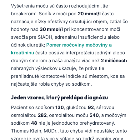
Vyšetrenia moču sú často rozhodujúcim „tie-
తెలుగు
breakerom“. Sodík v moči pod
20 mmol/l
často
मराठी
naznačuje nízky efektívny cirkulujúci objem, zatiaľ čo
hodnoty nad
30 mmol/l
pri koncentrovanom moči
اردو
svedčia pre SIADH, adrenálnu insuficienciu alebo
বাংলা
účinok diuretík;
Pomer močoviny močoviny a
Shqip
kreatinínu
často posúva interpretáciu jedným alebo
druhým smerom a naša analýza viac než
2 miliónoch
Magyar
nahraných výsledkov ukazuje, že práve tie
Slovenščina
prehliadnuté kontextové indície sú miestom, kde sa
한국어
najčastejšie robia chyby so sodíkom.
Polski
Jeden vzorec, ktorý preklápa diagnózu
Lietuvių kalba
Pacient so sodíkom
130
, glukózou
92
, sérovou
Русский
osmolalitou
282
, osmolalitou moču
540
, a močovým
ქართული
sodíkom
48
nie je jednoducho prehydratovaný.
Thomas Klein, MUDr., túto chybu vidí neustále; tento
Čeština
vzorec je oveľa viac v súlade so zadržiavaním vody