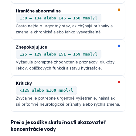
Hranične abnormálne
130 – 134 alebo 146 – 150 mmol/l
Často nejde o urgentný stav, ak chýbajú príznaky a
zmena je chronická alebo ľahko vysvetliteľná.
Znepokojujúce
125 – 129 alebo 151 – 159 mmol/l
Vyžaduje promptné zhodnotenie príznakov, glukózy,
liekov, obličkových funkcií a stavu hydratácie.
Kritický
<125 alebo ≥160 mmol/l
Zvyčajne je potrebné urgentné vyšetrenie, najmä ak
sú prítomné neurologické príznaky alebo rýchla zmena.
Prečo je sodík v skutočnosti ukazovateľ
koncentrácie vody