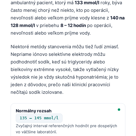
ambulantný pacient, ktorý má
133 mmol/l
roky, býva
často menej chorý než niekto, kto po operácii,
nevoľnosti alebo veľkom príjme vody klesne z
140 na
128 mmol/l
v priebehu
8 – 12 hodín
po operácii,
nevoľnosti alebo veľkom príjme vody.
Niektoré metódy stanovenia môžu tiež ľudí zmiasť.
Nepriame iónovo selektívne elektrody môžu
podhodnotiť sodík, keď sú triglyceridy alebo
bielkoviny extrémne vysoké, takže vytlačený nízky
výsledok nie je vždy skutočná hyponatriémia; je to
jeden z dôvodov, prečo naši klinickí pracovníci
nečítajú sodík izolovane.
Normálny rozsah
135 – 145 mmol/l
Zvyčajný interval referenčných hodnôt pre dospelých
vo väčšine laboratórií.