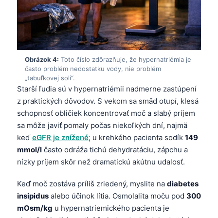
Obrázok 4:
Toto číslo zdôrazňuje, že hypernatriémia je
často problém nedostatku vody, nie problém
„tabuľkovej soli“.
Starší ľudia sú v hypernatriémii nadmerne zastúpení
z praktických dôvodov. S vekom sa smäd otupí, klesá
schopnosť obličiek koncentrovať moč a slabý príjem
sa môže javiť pomaly počas niekoľkých dní, najmä
keď
eGFR je znížené
; u krehkého pacienta sodík
149
mmol/l
často odráža tichú dehydratáciu, zápchu a
nízky príjem skôr než dramatickú akútnu udalosť.
Keď moč zostáva príliš zriedený, myslite na
diabetes
insipidus
alebo účinok lítia. Osmolalita moču pod
300
mOsm/kg
u hypernatriemického pacienta je