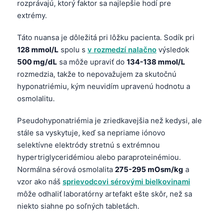
rozprávajú, ktorý faktor sa najlepšie hodí pre
O‘zbekcha
extrémy.
Українська
Táto nuansa je dôležitá pri lôžku pacienta. Sodík pri
አማርኛ
128 mmol/L
spolu s
v rozmedzí nalačno
výsledok
Kiswahili
500 mg/dL
sa môže upraviť do
134-138 mmol/L
ភាសាខ្មែរ
rozmedzia, takže to nepovažujem za skutočnú
hyponatriémiu, kým neuvidím upravenú hodnotu a
ဗမာစာ
osmolalitu.
ไทย
Pseudohyponatriémia je zriedkavejšia než kedysi, ale
Tagalog
stále sa vyskytuje, keď sa nepriame iónovo
Tiếng Việt
selektívne elektródy stretnú s extrémnou
Bahasa Melayu
hypertriglyceridémiou alebo paraproteinémiou.
മലയാളം
Normálna sérová osmolalita
275-295 mOsm/kg
a
vzor ako náš
sprievodcovi sérovými bielkovinami
ಕನ್ನಡ
môže odhaliť laboratórny artefakt ešte skôr, než sa
ગુજરાતી
niekto siahne po soľných tabletách.
தமிழ்