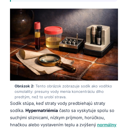
Obrázok 2:
Tento obrázok zobrazuje sodík ako vodítko
osmolality: presuny vody menia koncentráciu dlho
predtým, než to urobí strava.
Sodík stúpa, keď straty vody predbiehajú straty
sodíka.
Hypernatriémia
často sa vyskytuje spolu so
suchými sliznicami, nízkym príjmom, horúčkou,
hnačkou alebo vystavením teplu a zvýšený
normálny