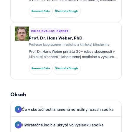
a diagnostickej analýze. Má špecializované
certifikácie v klinickej biochémii a rozsiahle
ResearchGate
Študovňa Google
publikovala o paneloch biomarkerov a laboratórnej
analýze v klinickej praxi.
PRISPIEVAJÚCI EXPERT
Prof. Dr. Hans Weber, PhD.
Profesor laboratórnej medicíny a klinickej biochémie
Prof. Dr. Hans Weber prináša 30+ rokov skúseností v
klinickej biochémii, laboratórnej medicíne a výskume
biomarkerov. Bývalý prezident Nemeckej spoločnosti
pre klinickú biochémiu, špecializuje sa na analýzu
ResearchGate
Študovňa Google
diagnostických panelov, štandardizáciu biomarkerov
a laboratórnu medicínu podporovanú AI.
Obsah
Čo v skutočnosti znamená normálny rozsah sodíka
Hydratačné indície ukryté vo výsledku sodíka