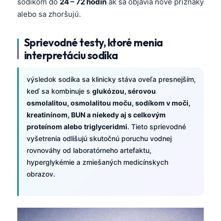
sodíkom do
24 – 72 hodín
ak sa objavia nové príznaky
Frysk
alebo sa zhoršujú.
Esperanto
Sprievodné testy, ktoré menia
Беларуская мова
interpretáciu sodíka
Татар теле
Кыргызча
výsledok sodíka sa klinicky stáva oveľa presnejším,
keď sa kombinuje s
glukózou, sérovou
ئۇيغۇرچە
osmolalitou, osmolalitou moču, sodíkom v moči,
Cebuano
kreatinínom, BUN a niekedy aj s celkovým
Basa Jawa
proteínom alebo triglyceridmi
. Tieto sprievodné
vyšetrenia odlišujú skutočnú poruchu vodnej
ພາສາລາວ
rovnováhy od laboratórneho artefaktu,
Монгол
hyperglykémie a zmiešaných medicínskych
Afrikaans
obrazov.
العربية المغربية
Occitan