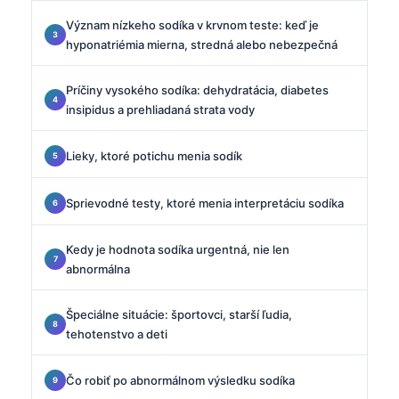
Význam nízkeho sodíka v krvnom teste: keď je
hyponatriémia mierna, stredná alebo nebezpečná
Príčiny vysokého sodíka: dehydratácia, diabetes
insipidus a prehliadaná strata vody
Lieky, ktoré potichu menia sodík
Sprievodné testy, ktoré menia interpretáciu sodíka
Kedy je hodnota sodíka urgentná, nie len
abnormálna
Špeciálne situácie: športovci, starší ľudia,
tehotenstvo a deti
Čo robiť po abnormálnom výsledku sodíka