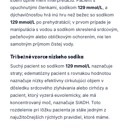
Edém úplne mení interpretáciu. Pacient s
opuchnutými členkami, sodíkom
129 mmol/L
, a
dýchavičnosťou hrá inú hru než bežec so sodíkom
129 mmol/L
po prehydratácii; v prvom prípade je
manipulácia s vodou a sodíkom skreslená srdcovým,
pečeňovým alebo obličkovým ochorením, nie len
samotným príjmom čistej vody.
Tri bežné vzorce nízkeho sodíka
Suchý pacient so sodíkom
129 mmol/L
naznačuje
straty; edematózny pacient s rovnakou hodnotou
naznačuje nízky efektívny cirkulujúci objem v
dôsledku srdcového zlyhávania alebo cirhózy a
pacient, ktorý vyzerá euvolemicky, ale má
koncentrovaný moč, naznačuje SIADH. Toto
rozdelenie pri lôžku pacienta je stále jedným z
najužitočnejších rýchlych pravidiel, ktoré máme.