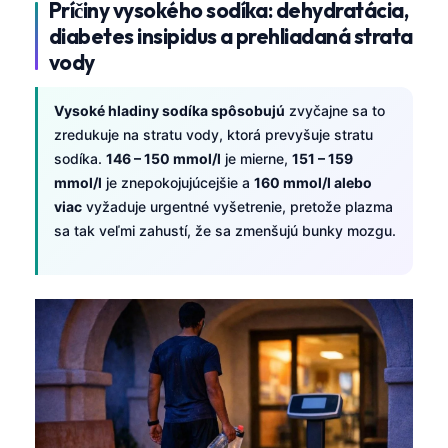
Príčiny vysokého sodíka: dehydratácia,
diabetes insipidus a prehliadaná strata
vody
Vysoké hladiny sodíka spôsobujú
zvyčajne sa to
zredukuje na stratu vody, ktorá prevyšuje stratu
sodíka.
146 – 150 mmol/l
je mierne,
151 – 159
mmol/l
je znepokojujúcejšie a
160 mmol/l alebo
viac
vyžaduje urgentné vyšetrenie, pretože plazma
sa tak veľmi zahustí, že sa zmenšujú bunky mozgu.