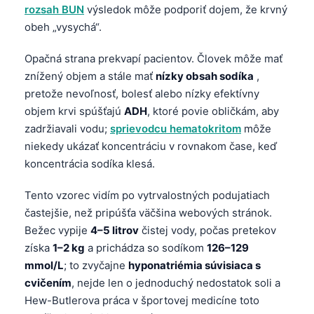
rozsah BUN
výsledok môže podporiť dojem, že krvný
obeh „vysychá“.
Opačná strana prekvapí pacientov. Človek môže mať
znížený objem a stále mať
nízky obsah sodíka
,
pretože nevoľnosť, bolesť alebo nízky efektívny
objem krvi spúšťajú
ADH
, ktoré povie obličkám, aby
zadržiavali vodu;
sprievodcu hematokritom
môže
niekedy ukázať koncentráciu v rovnakom čase, keď
koncentrácia sodíka klesá.
Tento vzorec vidím po vytrvalostných podujatiach
častejšie, než pripúšťa väčšina webových stránok.
Bežec vypije
4–5 litrov
čistej vody, počas pretekov
získa
1–2 kg
a prichádza so sodíkom
126–129
mmol/L
; to zvyčajne
hyponatriémia súvisiaca s
cvičením
, nejde len o jednoduchý nedostatok soli a
Hew-Butlerova práca v športovej medicíne toto