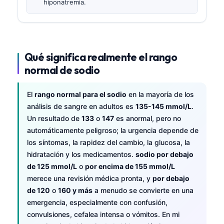
hiponatremia.
Qué significa realmente el rango
normal de sodio
El
rango normal para el sodio
en la mayoría de los
análisis de sangre en adultos es
135-145 mmol/L
.
Un resultado de
133
o
147
es anormal, pero no
automáticamente peligroso; la urgencia depende de
los síntomas, la rapidez del cambio, la glucosa, la
hidratación y los medicamentos.
sodio por debajo
de 125 mmol/L
o
por encima de 155 mmol/L
merece una revisión médica pronta, y
por debajo
de 120
o
160 y más
a menudo se convierte en una
emergencia, especialmente con confusión,
convulsiones, cefalea intensa o vómitos. En mi