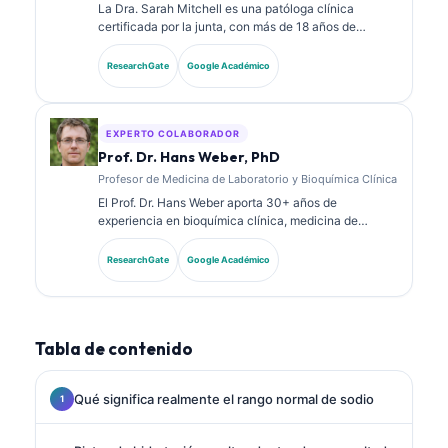
La Dra. Sarah Mitchell es una patóloga clínica
certificada por la junta, con más de 18 años de
experiencia en medicina de laboratorio y análisis
diagnósticos. Tiene certificaciones de especialidad
ResearchGate
Google Académico
en química clínica y ha publicado extensamente
sobre paneles de biomarcadores y análisis de
laboratorio en la práctica clínica.
EXPERTO COLABORADOR
Prof. Dr. Hans Weber, PhD
Profesor de Medicina de Laboratorio y Bioquímica Clínica
El Prof. Dr. Hans Weber aporta 30+ años de
experiencia en bioquímica clínica, medicina de
laboratorio e investigación de biomarcadores. Ex
presidente de la Sociedad Alemana de Química
ResearchGate
Google Académico
Clínica, se especializa en análisis de paneles
diagnósticos, estandarización de biomarcadores y
medicina de laboratorio asistida por IA.
Tabla de contenido
Qué significa realmente el rango normal de sodio