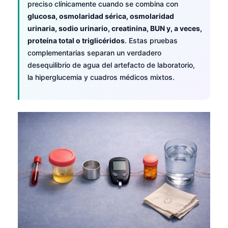
preciso clínicamente cuando se combina con
Català
glucosa, osmolaridad sérica, osmolaridad
O‘zbekcha
urinaria, sodio urinario, creatinina, BUN y, a veces,
proteína total o triglicéridos
. Estas pruebas
Українська
complementarias separan un verdadero
አማርኛ
desequilibrio de agua del artefacto de laboratorio,
Kiswahili
la hiperglucemia y cuadros médicos mixtos.
ភាសាខ្មែរ
ဗမာစာ
ไทย
Tagalog
Tiếng Việt
Bahasa Melayu
മലയാളം
ಕನ್ನಡ
ગુજરાતી