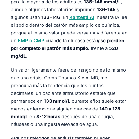
para la mayoría de los adultos es
135-145 mmol/L
,
aunque algunos laboratorios imprimen
136-145
y
algunos usan
133-146
. En
Kantesti AI
, nuestra IA lee
el sodio dentro del patrón más amplio de química,
porque el mismo valor puede verse muy diferente en
un
BMP o CMP
cuando la glucosa está
y se pierden
por completo el patrón más amplio.
frente a
520
mg/dL
.
Un valor ligeramente fuera del rango no es lo mismo
que una crisis. Como Thomas Klein, MD, me
preocupa más la tendencia que los puntos
decimales: un paciente ambulatorio estable que
permanece en
133 mmol/L
durante años suele estar
menos enfermo que alguien que cae de
140 a 128
mmol/L
en
8-12 horas
después de una cirugía,
náuseas o una ingesta elevada de agua.
Algunos métodos de análisis también pueden