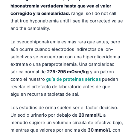
Čeština
hiponatremia verdadera hasta que vea el valor
日本語
corregido y la osmolaridad.
range, so I do not call
that true hyponatremia until I see the corrected value
Eesti
and the osmolality.
Azərbaycan dili
La pseudohiponatremia es más rara que antes, pero
Bosanski
aún ocurre cuando electrodos indirectos de ion-
Svenska
selectivos se encuentran con una hipergliceridemia
Српски језик
extrema o una paraproteinemia. Una osmolaridad
sérica normal de
275-295 mOsm/kg
y un patrón
Íslenska
como el nuestro
guía de proteínas séricas
pueden
Հայերեն
revelar el artefacto de laboratorio antes de que
Bahasa Indonesia
alguien recurra a tabletas de sal.
हिन्दी
Los estudios de orina suelen ser el factor decisivo.
Nederlands
Un sodio urinario por debajo de
20 mmol/L
a
Dansk
menudo sugiere un volumen circulante efectivo bajo,
mientras que valores por encima de
30 mmol/L
con
Български