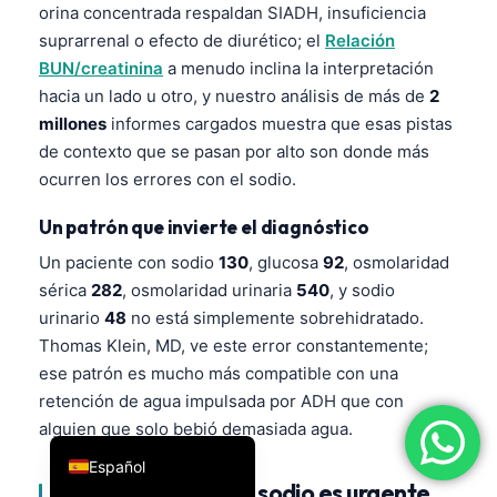
orina concentrada respaldan SIADH, insuficiencia
فارسی
suprarrenal o efecto de diurético; el
Relación
简体中文
BUN/creatinina
a menudo inclina la interpretación
hacia un lado u otro, y nuestro análisis de más de
2
Română
millones
informes cargados muestra que esas pistas
Türkçe
de contexto que se pasan por alto son donde más
Ελληνικά
ocurren los errores con el sodio.
Português
Un patrón que invierte el diagnóstico
Italiano
Un paciente con sodio
130
, glucosa
92
, osmolaridad
עִבְרִית
sérica
282
, osmolaridad urinaria
540
, y sodio
urinario
48
no está simplemente sobrehidratado.
Français
Thomas Klein, MD, ve este error constantemente;
العربية
ese patrón es mucho más compatible con una
Deutsch
retención de agua impulsada por ADH que con
alguien que solo bebió demasiada agua.
English
Español
Cuándo un valor de sodio es urgente