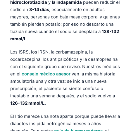
hidroclorotiazida
y
la indapamida
pueden reducir el
Frysk
sodio en
3-14 días
, especialmente en adultos
Esperanto
mayores, personas con baja masa corporal y quienes
también pierden potasio; por eso no descarto una
Беларуская мова
tiazida nueva cuando el sodio se desplaza a
128-132
Татар теле
mmol/L
.
Кыргызча
Los ISRS, los IRSN, la carbamazepina, la
ئۇيغۇرچە
oxcarbazepina, los antipsicóticos y la desmopresina
Cebuano
son el siguiente grupo que reviso. Nuestros médicos
Basa Jawa
en el
consejo médico asesor
ven la misma historia
ambulatoria una y otra vez: se inicia una nueva
ພາສາລາວ
prescripción, el paciente se siente confuso o
Монгол
inestable una semana después, y el sodio vuelve a
Afrikaans
126-132 mmol/L
.
العربية المغربية
El litio merece una nota aparte porque puede llevar a
Occitan
diabetes insípida nefrogénica meses o años
después. En nuestro
guía de biomarcadores
, el