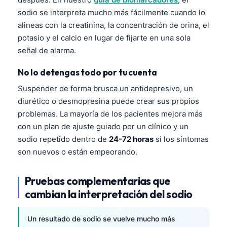
Gàidhlig
sodio se interpreta mucho más fácilmente cuando lo
Euskara
alineas con la creatinina, la concentración de orina, el
Македонски јазик
potasio y el calcio en lugar de fijarte en una sola
señal de alarma.
Latviešu valoda
Galego
No lo detengas todo por tu cuenta
অসমীয়া
Suspender de forma brusca un antidepresivo, un
diurético o desmopresina puede crear sus propios
සිංහල
problemas. La mayoría de los pacientes mejora más
سنڌي
con un plan de ajuste guiado por un clínico y un
پښتو
sodio repetido dentro de
24-72 horas
si los síntomas
son nuevos o están empeorando.
Slovenčina
Pruebas complementarias que
Hrvatski
cambian la interpretación del sodio
Suomi
Қазақ тілі
Un resultado de sodio se vuelve mucho más