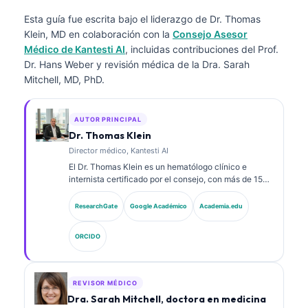
Esta guía fue escrita bajo el liderazgo de
Dr. Thomas
Klein, MD
en colaboración con la
Consejo Asesor
Médico de Kantesti AI
, incluidas contribuciones del Prof.
Dr. Hans Weber y revisión médica de la Dra. Sarah
Mitchell, MD, PhD.
AUTOR PRINCIPAL
Dr. Thomas Klein
Director médico, Kantesti AI
El Dr. Thomas Klein es un hematólogo clínico e
internista certificado por el consejo, con más de 15
años de experiencia en medicina de laboratorio y
análisis clínico asistido por IA. Como Director Médico
ResearchGate
Google Académico
Academia.edu
(Chief Medical Officer) en Kantesti AI, proporciona
supervisión clínica sobre la exactitud médica de la
ORCIDO
red neuronal propietaria. El Dr. Klein ha publicado
ampliamente sobre la interpretación de
biomarcadores y los diagnósticos de laboratorio en
temas de medicina de laboratorio.
REVISOR MÉDICO
Dra. Sarah Mitchell, doctora en medicina