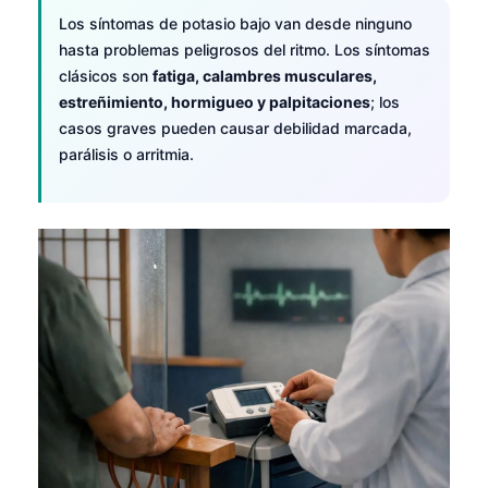
Frysk
Los síntomas de potasio bajo van desde ninguno
hasta problemas peligrosos del ritmo. Los síntomas
Esperanto
clásicos son
fatiga, calambres musculares,
Беларуская мова
estreñimiento, hormigueo y palpitaciones
; los
casos graves pueden causar debilidad marcada,
Татар теле
parálisis o arritmia.
Кыргызча
ئۇيغۇرچە
Cebuano
Basa Jawa
ພາສາລາວ
Монгол
Afrikaans
العربية المغربية
Occitan