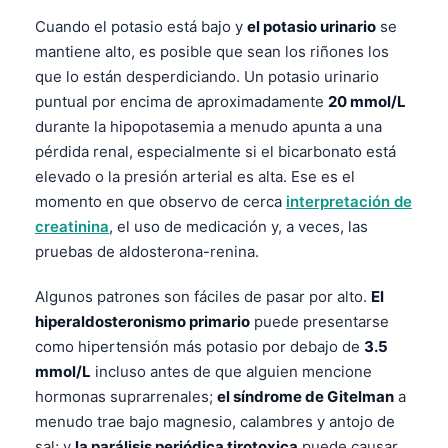
Cuando el potasio está bajo y
el potasio urinario
se
mantiene alto, es posible que sean los riñones los
que lo están desperdiciando. Un potasio urinario
puntual por encima de aproximadamente
20 mmol/L
durante la hipopotasemia a menudo apunta a una
pérdida renal, especialmente si el bicarbonato está
elevado o la presión arterial es alta. Ese es el
momento en que observo de cerca
interpretación de
creatinina
, el uso de medicación y, a veces, las
pruebas de aldosterona-renina.
Algunos patrones son fáciles de pasar por alto.
El
hiperaldosteronismo primario
puede presentarse
como hipertensión más potasio por debajo de
3.5
mmol/L
incluso antes de que alguien mencione
hormonas suprarrenales;
el síndrome de Gitelman
a
menudo trae bajo magnesio, calambres y antojo de
sal; y
la parálisis periódica tirotoxica
puede causar