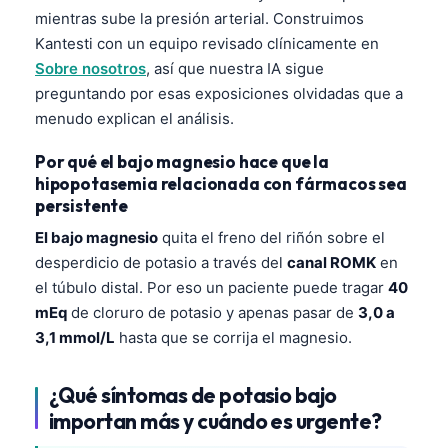
mientras sube la presión arterial. Construimos
Kantesti con un equipo revisado clínicamente en
Sobre nosotros
, así que nuestra IA sigue
preguntando por esas exposiciones olvidadas que a
menudo explican el análisis.
Por qué el bajo magnesio hace que la
hipopotasemia relacionada con fármacos sea
persistente
El bajo magnesio
quita el freno del riñón sobre el
desperdicio de potasio a través del
canal ROMK
en
el túbulo distal. Por eso un paciente puede tragar
40
mEq
de cloruro de potasio y apenas pasar de
3,0 a
3,1 mmol/L
hasta que se corrija el magnesio.
¿Qué síntomas de potasio bajo
Norsk bokmål
importan más y cuándo es urgente?
Ślōnskŏ gŏdka