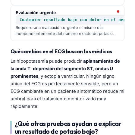
Čeština
Evaluación urgente
日本語
Cualquier resultado bajo con dolor en el pecho,
Eesti
Requiere una evaluación urgente el mismo día,
Azərbaycan dili
independientemente del número exacto de potasio.
Bosanski
Qué cambios en el ECG buscan los médicos
Svenska
La hipopotasemia puede producir
aplanamiento de
Српски језик
la onda T
,
depresión del segmento ST
,
ondas U
Íslenska
prominentes
, y ectopia ventricular. Ningún signo
Հայերեն
único del ECG es perfectamente sensible, pero un
ECG cambiante en un paciente sintomático reduce mi
Bahasa Indonesia
umbral para el tratamiento monitorizado muy
हिन्दी
rápidamente.
Nederlands
¿Qué otras pruebas ayudan a explicar
Dansk
un resultado de potasio bajo?
Български