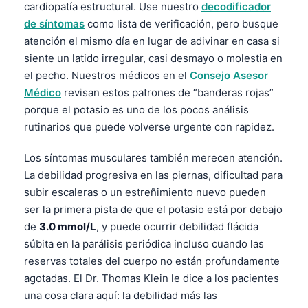
cardiopatía estructural. Use nuestro
decodificador
Català
de síntomas
como lista de verificación, pero busque
O‘zbekcha
atención el mismo día en lugar de adivinar en casa si
Українська
siente un latido irregular, casi desmayo o molestia en
el pecho. Nuestros médicos en el
Consejo Asesor
አማርኛ
Médico
revisan estos patrones de “banderas rojas”
Kiswahili
porque el potasio es uno de los pocos análisis
ភាសាខ្មែរ
rutinarios que puede volverse urgente con rapidez.
ဗမာစာ
Los síntomas musculares también merecen atención.
ไทย
La debilidad progresiva en las piernas, dificultad para
subir escaleras o un estreñimiento nuevo pueden
Tagalog
ser la primera pista de que el potasio está por debajo
Tiếng Việt
de
3.0 mmol/L
, y puede ocurrir debilidad flácida
Bahasa Melayu
súbita en la parálisis periódica incluso cuando las
മലയാളം
reservas totales del cuerpo no están profundamente
agotadas. El Dr. Thomas Klein le dice a los pacientes
ಕನ್ನಡ
una cosa clara aquí: la debilidad más las
ગુજરાતી