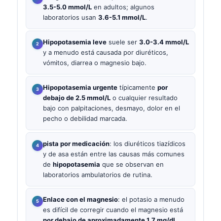
3.5-5.0 mmol/L
en adultos; algunos
laboratorios usan
3.6-5.1 mmol/L
.
Hipopotasemia leve
suele ser
3.0-3.4 mmol/L
y a menudo está causada por diuréticos,
vómitos, diarrea o magnesio bajo.
Hipopotasemia urgente
típicamente
por
debajo de 2.5 mmol/L
o cualquier resultado
bajo con palpitaciones, desmayo, dolor en el
pecho o debilidad marcada.
pista por medicación
: los diuréticos tiazídicos
y de asa están entre las causas más comunes
de
hipopotasemia
que se observan en
laboratorios ambulatorios de rutina.
Enlace con el magnesio
: el potasio a menudo
es difícil de corregir cuando el magnesio está
por debajo de aproximadamente 1.7 mg/dL
.