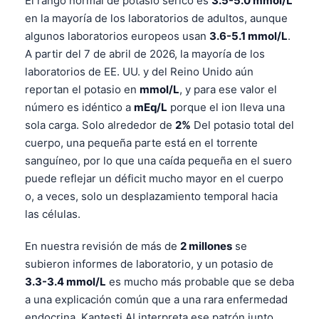
El rango normal de potasio sérico es
3.5-5.0 mmol/L
en la mayoría de los laboratorios de adultos, aunque
algunos laboratorios europeos usan
3.6-5.1 mmol/L
.
A partir del 7 de abril de 2026, la mayoría de los
laboratorios de EE. UU. y del Reino Unido aún
reportan el potasio en
mmol/L
, y para ese valor el
número es idéntico a
mEq/L
porque el ion lleva una
sola carga. Solo alrededor de
2%
Del potasio total del
cuerpo, una pequeña parte está en el torrente
sanguíneo, por lo que una caída pequeña en el suero
puede reflejar un déficit mucho mayor en el cuerpo
o, a veces, solo un desplazamiento temporal hacia
las células.
En nuestra revisión de más de
2 millones
se
subieron informes de laboratorio, y un potasio de
3.3-3.4 mmol/L
es mucho más probable que se deba
a una explicación común que a una rara enfermedad
endocrina. Kantesti AI interpreta ese patrón junto