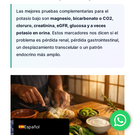
فارسی
Las mejores pruebas complementarias para el
简体中文
potasio bajo son
magnesio, bicarbonato o CO2,
cloruro, creatinina, eGFR, glucosa y a veces
Română
potasio en orina
. Estos marcadores nos dicen si el
Türkçe
problema es pérdida renal, pérdida gastrointestinal,
Ελληνικά
un desplazamiento transcelular o un patrón
endocrino más amplio.
Português
Italiano
עִבְרִית
Français
العربية
Deutsch
English
Español