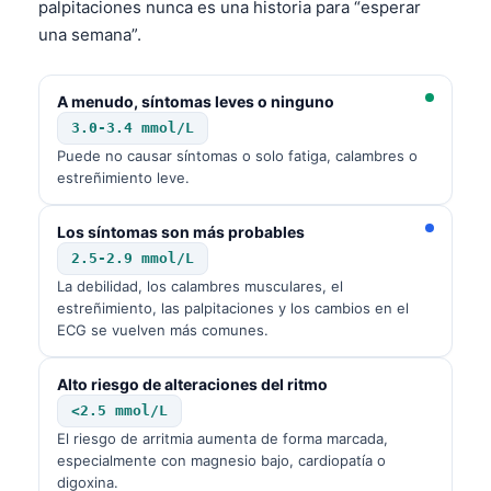
palpitaciones nunca es una historia para “esperar
தமிழ்
una semana”.
తెలుగు
A menudo, síntomas leves o ninguno
मराठी
3.0-3.4 mmol/L
اردو
Puede no causar síntomas o solo fatiga, calambres o
বাংলা
estreñimiento leve.
Shqip
Los síntomas son más probables
Magyar
2.5-2.9 mmol/L
Slovenščina
La debilidad, los calambres musculares, el
estreñimiento, las palpitaciones y los cambios en el
한국어
ECG se vuelven más comunes.
Polski
Alto riesgo de alteraciones del ritmo
Lietuvių kalba
<2.5 mmol/L
Русский
El riesgo de arritmia aumenta de forma marcada,
especialmente con magnesio bajo, cardiopatía o
ქართული
digoxina.