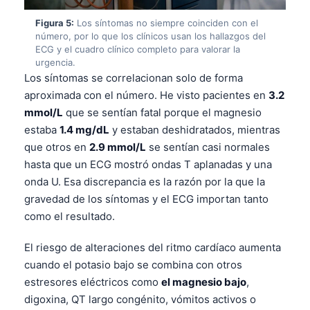
Gàidhlig
Figura 5:
Los síntomas no siempre coinciden con el
Euskara
número, por lo que los clínicos usan los hallazgos del
Македонски јазик
ECG y el cuadro clínico completo para valorar la
urgencia.
Latviešu valoda
Los síntomas se correlacionan solo de forma
Galego
aproximada con el número. He visto pacientes en
3.2
mmol/L
que se sentían fatal porque el magnesio
অসমীয়া
estaba
1.4 mg/dL
y estaban deshidratados, mientras
සිංහල
que otros en
2.9 mmol/L
se sentían casi normales
سنڌي
hasta que un ECG mostró ondas T aplanadas y una
onda U. Esa discrepancia es la razón por la que la
پښتو
gravedad de los síntomas y el ECG importan tanto
como el resultado.
Slovenčina
El riesgo de alteraciones del ritmo cardíaco aumenta
Hrvatski
cuando el potasio bajo se combina con otros
Suomi
estresores eléctricos como
el magnesio bajo
,
Қазақ тілі
digoxina, QT largo congénito, vómitos activos o