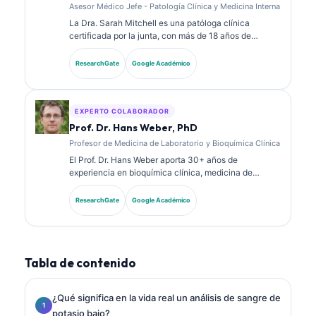
Asesor Médico Jefe - Patología Clínica y Medicina Interna
La Dra. Sarah Mitchell es una patóloga clínica
certificada por la junta, con más de 18 años de
experiencia en medicina de laboratorio y análisis
diagnósticos. Tiene certificaciones de especialidad
ResearchGate
Google Académico
en química clínica y ha publicado extensamente
sobre paneles de biomarcadores y análisis de
laboratorio en la práctica clínica.
EXPERTO COLABORADOR
Prof. Dr. Hans Weber, PhD
Profesor de Medicina de Laboratorio y Bioquímica Clínica
El Prof. Dr. Hans Weber aporta 30+ años de
experiencia en bioquímica clínica, medicina de
laboratorio e investigación de biomarcadores. Ex
presidente de la Sociedad Alemana de Química
ResearchGate
Google Académico
Clínica, se especializa en análisis de paneles
diagnósticos, estandarización de biomarcadores y
medicina de laboratorio asistida por IA.
Tabla de contenido
¿Qué significa en la vida real un análisis de sangre de
potasio bajo?