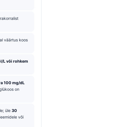
rakorralist
al väärtus koos
/L või rohkem
ra 100 mg/dL
glükoos on
le; üle
30
leemidele või