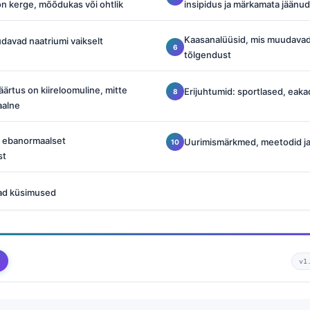
n kerge, mõõdukas või ohtlik
insipidus ja märkamata jäänu
Kaasanalüüsid, mis muudavad
davad naatriumi vaikselt
tõlgendust
väärtus on kiireloomuline, mitte
Erijuhtumid: sportlased, eaka
aalne
t ebanormaalset
Uurimismärkmed, meetodid j
st
ad küsimused
v1