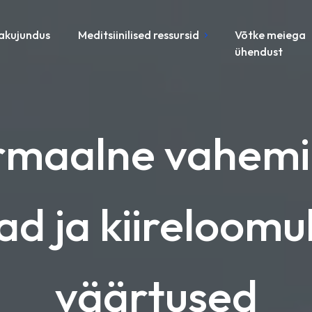
akujundus
Meditsiinilised ressursid
Võtke meiega
ühendust
rmaalne vahemik
ad ja kiireloom
väärtused