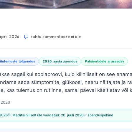
aprill 2026
kohta kommentaare ei ole
itulemuste tõlgendus
2026. aasta uuendus
Patsientidele arusaadav
kse sageli kui soolaproovi, kuid kliiniliselt on see enama
endame seda sümptomite, glükoosi, neeru näitajate ja r
, kas tulemus on rutiinne, samal päeval käsitletav või k
ll 2026
l 2026
🩺 Meditsiiniliselt üle vaadatud:
20. juuli 2026
✅ Tõenduspõhine