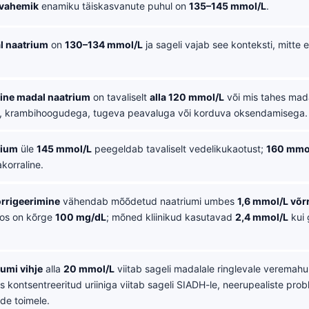
vahemik
enamiku täiskasvanute puhul on
135–145 mmol/L
.
l naatrium
on
130–134 mmol/L
ja sageli vajab see konteksti, mitte e
line madal naatrium
on tavaliselt
alla 120 mmol/L
või mis tahes mad
, krambihoogudega, tugeva peavaluga või korduva oksendamisega.
rium
üle
145 mmol/L
peegeldab tavaliselt vedelikukaotust;
160 mmol
akorraline.
rrigeerimine
vähendab mõõdetud naatriumi umbes
1,6 mmol/L võr
os on kõrge
100 mg/dL
; mõned kliinikud kasutavad
2,4 mmol/L
kui 
iumi vihje
alla
20 mmol/L
viitab sageli madalale ringlevale veremahu
 kontsentreeritud uriiniga viitab sageli SIADH-le, neerupealiste prob
de toimele.