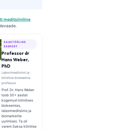
ti meditsiiniline
 ülevaade.
KAASTÖÖLINE
EKSPERT
Professor dr
Hans Weber,
PhD
Laborimeditsiini ja
kliinilise biokeemia
professor
Prof. Dr. Hans Weber
toob 30+ aastat
kogemust kliinilises
biokeemias,
laborimeditsiinis ja
biomarkerite
uurimises. Ta oli
varem Saksa kliinilise