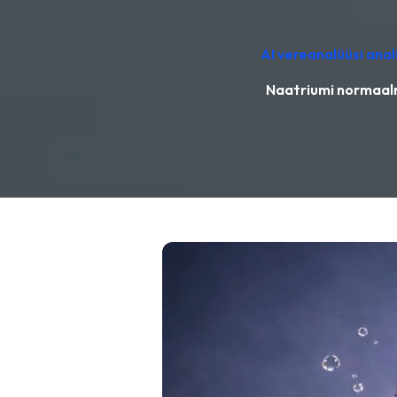
AI vereanalüüsi ana
Naatriumi normaaln