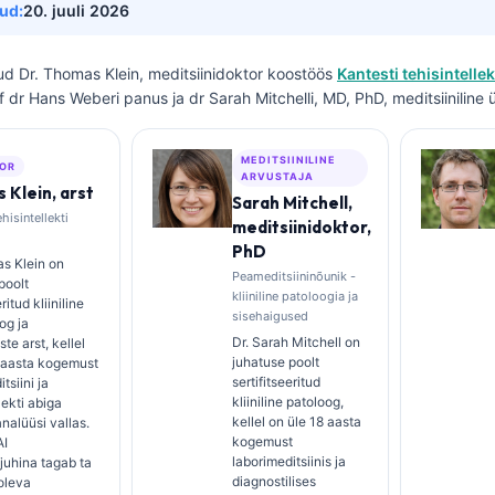
ud:
20. juuli 2026
tud
Dr. Thomas Klein, meditsiinidoktor
koostöös
Kantesti tehisintellek
of dr Hans Weberi panus ja dr Sarah Mitchelli, MD, PhD, meditsiiniline
MEDITSIINILINE
OR
ARVUSTAJA
 Klein, arst
Sarah Mitchell,
hisintellekti
meditsiinidoktor,
PhD
s Klein on
Peameditsiininõunik -
poolt
kliiniline patoloogia ja
ritud kliiniline
sisehaigused
og ja
Dr. Sarah Mitchell on
te arst, kellel
juhatuse poolt
5 aasta kogemust
sertifitseeritud
tsiini ja
kliiniline patoloog,
lekti abiga
kellel on üle 18 aasta
 analüüsi vallas.
kogemust
AI
laborimeditsiinis ja
ijuhina tagab ta
diagnostilises
oleva