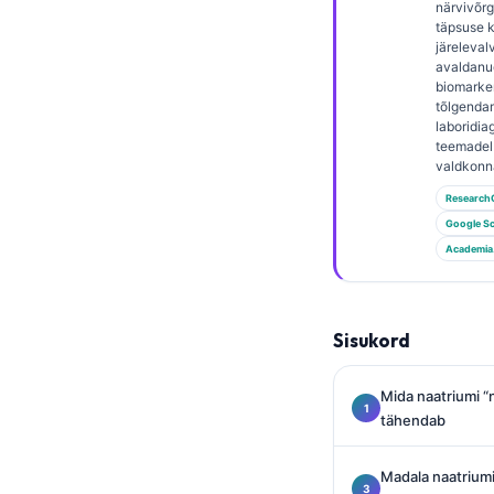
Gàidhlig
närvivõrg
täpsuse kl
Euskara
järelevalv
avaldanud
Македонски јазик
biomarker
tõlgendam
Latviešu valoda
laboridia
Galego
teemadel 
valdkonn
অসমীয়া
Research
සිංහල
Google Sc
Academia
سنڌي
پښتو
Sisukord
Slovenčina
Mida naatriumi “
Hrvatski
tähendab
Suomi
Қазақ тілі
Madala naatriumi