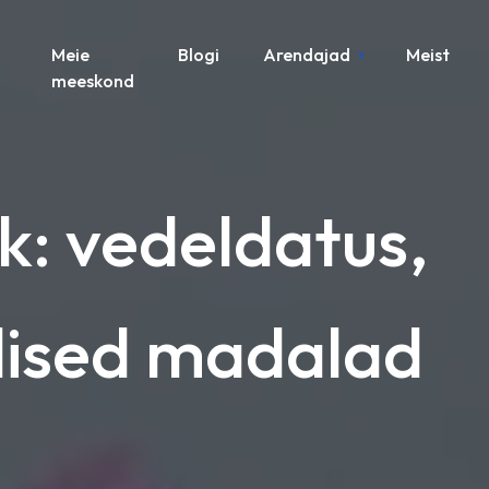
Meie
Blogi
Arendajad
Meist
meeskond
: vedeldatus,
ulised madalad