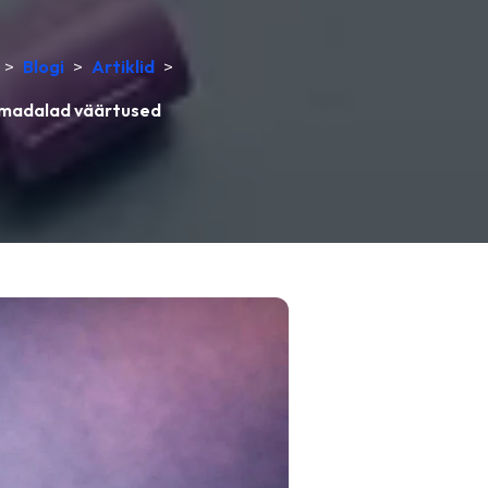
>
Blogi
>
Artiklid
>
d madalad väärtused