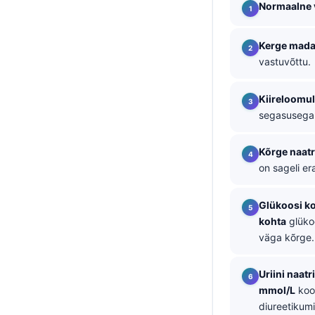
Normaalne 
தமிழ்
తెలుగు
Kerge mada
vastuvõttu.
मराठी
اردو
Kiireloomu
বাংলা
segasusega
Shqip
Kõrge naat
Magyar
on sageli er
Slovenščina
Glükoosi ko
한국어
kohta
glüko
Polski
väga kõrge.
Lietuvių kalba
Uriini naatr
Русский
mmol/L
koos
ქართული
diureetikumi