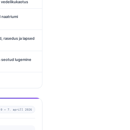
d vedelikukaotus
 naatriumi
d, rasedus ja lapsed
a seotud lugemine
.0 —
7. aprill 2026