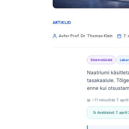
ARTIKLID
Autor Prof. Dr. Thomas Klein
7. 
Elektrolüüdid
Labor
Naatriumi käsitleta
tasakaalule. Tõlg
enne kui otsustame
📖 ~11 minutit
📅
7. apri
📝 Avaldatud:
7. april
Norsk bokmål
Ślōnskŏ gŏdka