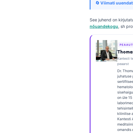
🔄 Viimati uuendat
Frysk
Esperanto
See juhend on kirjuta
Беларуская мова
nõuandekogu
, sh pr
Татар теле
Кыргызча
PEAAUT
Thomas
ئۇيغۇرچە
Kantesti te
peaarst
Cebuano
Dr. Thoma
Basa Jawa
juhatuse 
sertifitsee
ພາສາລາວ
hematolo
sisehaigus
Монгол
on üle 1
laborimedi
Afrikaans
tehisintel
العربية المغربية
kliinilise
Kantesti 
Occitan
meditsiin
omandis 