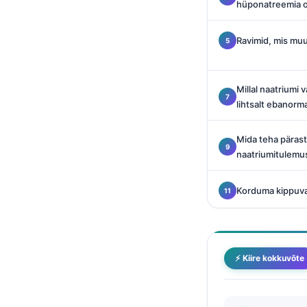
hüponatreemia o
Català
O‘zbekcha
Ravimid, mis muu
Українська
አማርኛ
Millal naatriumi 
Kiswahili
lihtsalt ebanorm
ភាសាខ្មែរ
Mida teha päras
ဗမာစာ
naatriumitulemu
ไทย
Korduma kippuv
Tagalog
Tiếng Việt
Bahasa Melayu
⚡ Kiire kokkuvõte
മലയാളം
ಕನ್ನಡ
ગુજરાતી