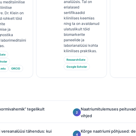
analüüsis. Tal on
u meditsiinilise
erialased
iinilise
sertifikaadid
e. Dr. Klein on
kliinilises keemias
 rohkelt töid
ning ta on avaldanud
ite
ulatuslikult töid
ise ja
biomarkerite
gnostika
paneelide ja
laborimeditsiini
laborianalüüsi kohta
as.
kliinilises praktikas.
Gate
ResearchGate
holar
Google Scholar
.edu
ORCID
normivahemik” tegelikult
Naatriumitulemuses peituvad
vihjed
 vereanalüüsi tähendus: kui
Kõrge naatriumi põhjused: de