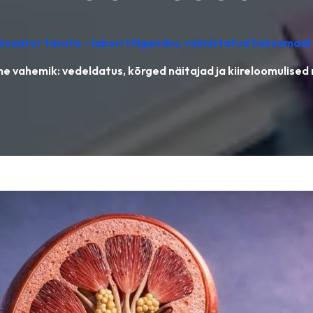
lüsaator tasuta – labori tõlgendus, valmistatud Saksamaal
e vahemik: vedeldatus, kõrged näitajad ja kiireloomulise