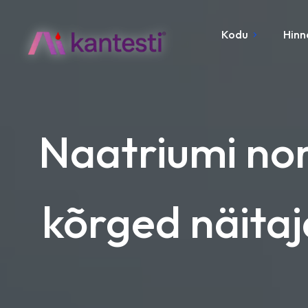
Kodu
Hinn
Naatriumi no
kõrged näitaj