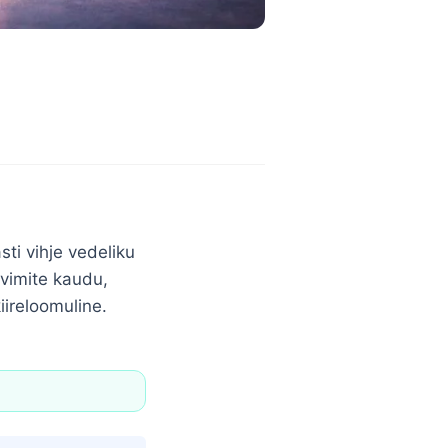
sti vihje vedeliku
avimite kaudu,
iireloomuline.