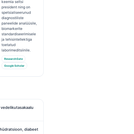
keemia seltsi
president ning on
spetsialiseerunud
diagnostiliste
paneelide analüüsile,
biomarkerite
standardiseerimisele
ja tehisintellektiga
toetatud
laborimeditsiinile.
ResearchGate
Google Scholar
 vedelikutasakaalu
hüdratsioon, diabeet