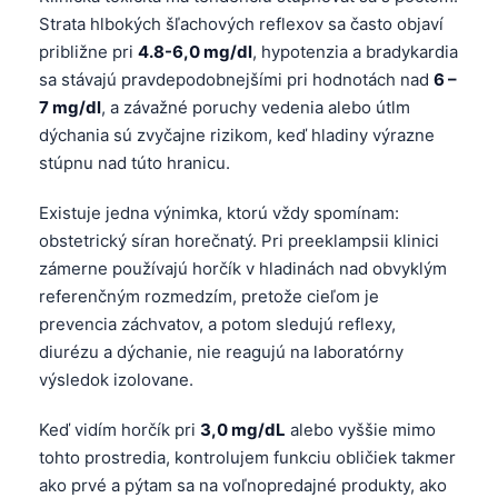
Strata hlbokých šľachových reflexov sa často objaví
približne pri
4.8-6,0 mg/dl
, hypotenzia a bradykardia
sa stávajú pravdepodobnejšími pri hodnotách nad
6 –
7 mg/dl
, a závažné poruchy vedenia alebo útlm
dýchania sú zvyčajne rizikom, keď hladiny výrazne
stúpnu nad túto hranicu.
Existuje jedna výnimka, ktorú vždy spomínam:
obstetrický síran horečnatý. Pri preeklampsii klinici
zámerne používajú horčík v hladinách nad obvyklým
referenčným rozmedzím, pretože cieľom je
prevencia záchvatov, a potom sledujú reflexy,
diurézu a dýchanie, nie reagujú na laboratórny
výsledok izolovane.
Keď vidím horčík pri
3,0 mg/dL
alebo vyššie mimo
tohto prostredia, kontrolujem funkciu obličiek takmer
ako prvé a pýtam sa na voľnopredajné produkty, ako