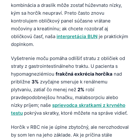
kombinácia a draslík môže zostať húževnato nízky,
kým sa horčík neupraví. Preto často znovu
kontrolujem obličkový panel súčasne vrátane
močoviny a kreatinínu; ak chcete rozobrať aj
obličkovú časť, naša
interpretácia BUN
je praktickým
doplnkom.
Vyšetrenie moču pomáha odlíšiť stratu z obličiek od
straty z gastrointestinálneho traktu. U pacienta s
hypomagneziémiou
frakčná exkrécia horčíka
nad
približne
3%
zvyčajne smeruje k renálnemu
plytvaniu, zatiaľ čo menej než
2%
robí
pravdepodobnejšou hnačku, malabsorpciu alebo
nízky príjem; naše
sprievodca skratkami z krvného
testu
pokrýva skratky, ktoré môžete na správe vidieť.
Norsk bokmål
Horčík v RBC nie je úplne zbytočný, ale nerozhodoval
by som len na jeho základe. Ak je príčina stále
Ślōnskŏ gŏdka