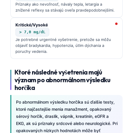
Príznaky ako nevoľnosť, návaly tepla, letargia a
znížené reflexy sa stávajú oveľa pravdepodobnejšími.
Kritické/Vysoké
> 7,0 mg/dL
Je potrebné urgentné vyšetrenie, pretože sa môžu
objaviť bradykardia, hypotenzia, útlm dýchania a
poruchy vedenia.
Ktoré následné vyšetrenia majú
význam po abnormálnom výsledku
horčíka
Po abnormálnom výsledku horčíka sú ďalšie testy,
ktoré najčastejšie menia manažment, opakovaný
sérový horčík, draslík, vápnik, kreatinín, eGFR a
EKG, ak sú príznaky srdcové alebo neurologické. Pri
opakovaných nízkych hodnotách môže byť