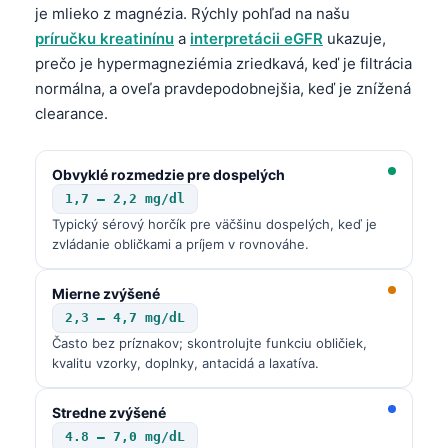
je mlieko z magnézia. Rýchly pohľad na našu
príručku kreatinínu
a
interpretácii eGFR
ukazuje,
prečo je hypermagneziémia zriedkavá, keď je filtrácia
normálna, a oveľa pravdepodobnejšia, keď je znížená
clearance.
Obvyklé rozmedzie pre dospelých
1,7 – 2,2 mg/dl
Typický sérový horčík pre väčšinu dospelých, keď je
zvládanie obličkami a príjem v rovnováhe.
Mierne zvýšené
2,3 – 4,7 mg/dL
Často bez príznakov; skontrolujte funkciu obličiek,
kvalitu vzorky, doplnky, antacidá a laxatíva.
Stredne zvýšené
4.8 – 7,0 mg/dL