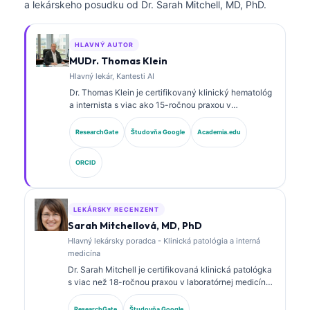
a lekárskeho posudku od Dr. Sarah Mitchell, MD, PhD.
HLAVNÝ AUTOR
MUDr. Thomas Klein
Hlavný lekár, Kantesti AI
Dr. Thomas Klein je certifikovaný klinický hematológ
a internista s viac ako 15-ročnou praxou v
laboratórnej medicíne a analýze klinických údajov s
podporou AI. Ako hlavný lekársky riaditeľ v
ResearchGate
Študovňa Google
Academia.edu
spoločnosti Kantesti AI poskytuje klinický dohľad nad
medicínskou presnosťou proprietárnej neurónovej
ORCID
siete. Dr. Klein publikoval rozsiahle práce o
interpretácii biomarkerov a laboratórnej diagnostike v
oblasti laboratórnej medicíny.
LEKÁRSKY RECENZENT
Sarah Mitchellová, MD, PhD
Hlavný lekársky poradca - Klinická patológia a interná
medicína
Dr. Sarah Mitchell je certifikovaná klinická patológka
s viac než 18-ročnou praxou v laboratórnej medicíne
a diagnostickej analýze. Má špecializované
certifikácie v klinickej biochémii a rozsiahle
ResearchGate
Študovňa Google