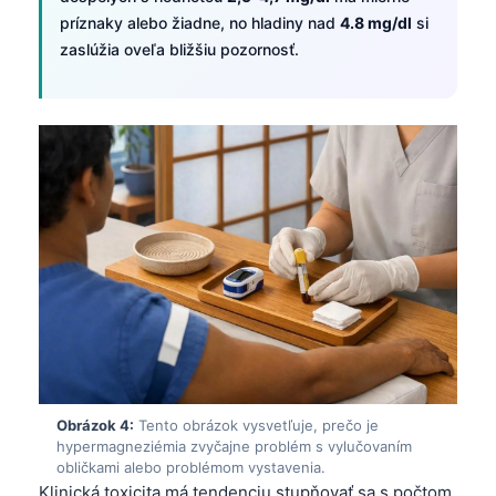
príznaky alebo žiadne, no hladiny nad
4.8 mg/dl
si
zaslúžia oveľa bližšiu pozornosť.
Obrázok 4:
Tento obrázok vysvetľuje, prečo je
hypermagneziémia zvyčajne problém s vylučovaním
obličkami alebo problémom vystavenia.
Klinická toxicita má tendenciu stupňovať sa s počtom.