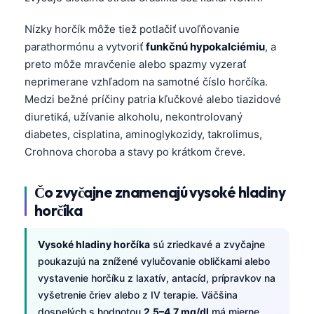
Nízky horčík môže tiež potlačiť uvoľňovanie
parathormónu a vytvoriť
funkčnú hypokalciémiu
, a
preto môže mravčenie alebo spazmy vyzerať
neprimerane vzhľadom na samotné číslo horčíka.
Medzi bežné príčiny patria kľučkové alebo tiazidové
diuretiká, užívanie alkoholu, nekontrolovaný
diabetes, cisplatina, aminoglykozidy, takrolimus,
Crohnova choroba a stavy po krátkom čreve.
Čo zvyčajne znamenajú vysoké hladiny
horčíka
Vysoké hladiny horčíka
sú zriedkavé a zvyčajne
poukazujú na znížené vylučovanie obličkami alebo
vystavenie horčíku z laxatív, antacíd, prípravkov na
vyšetrenie čriev alebo z IV terapie. Väčšina
dospelých s hodnotou
2,5–4,7 mg/dl
má mierne