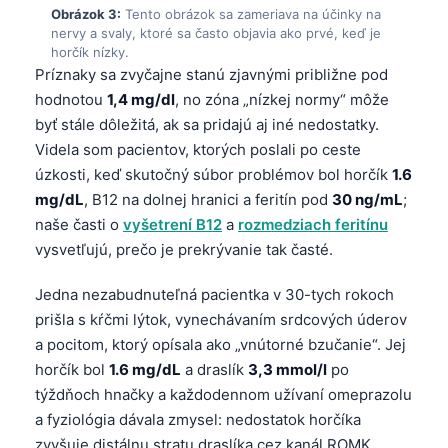
Obrázok 3:
Tento obrázok sa zameriava na účinky na
nervy a svaly, ktoré sa často objavia ako prvé, keď je
horčík nízky.
Príznaky sa zvyčajne stanú zjavnými približne pod
hodnotou
1,4 mg/dl
, no zóna „nízkej normy“ môže
byť stále dôležitá, ak sa pridajú aj iné nedostatky.
Videla som pacientov, ktorých poslali po ceste
úzkosti, keď skutočný súbor problémov bol horčík
1.6
mg/dL
, B12 na dolnej hranici a feritín pod
30 ng/mL
;
naše časti o
vyšetrení B12
a
rozmedziach feritínu
vysvetľujú, prečo je prekrývanie tak časté.
Jedna nezabudnuteľná pacientka v 30-tych rokoch
prišla s kŕčmi lýtok, vynechávaním srdcových úderov
a pocitom, ktorý opísala ako „vnútorné bzučanie“. Jej
horčík bol
1.6 mg/dL
a draslík
3,3 mmol/l
po
týždňoch hnačky a každodennom užívaní omeprazolu
a fyziológia dávala zmysel: nedostatok horčíka
zvyšuje distálnu stratu draslíka cez kanál ROMK.