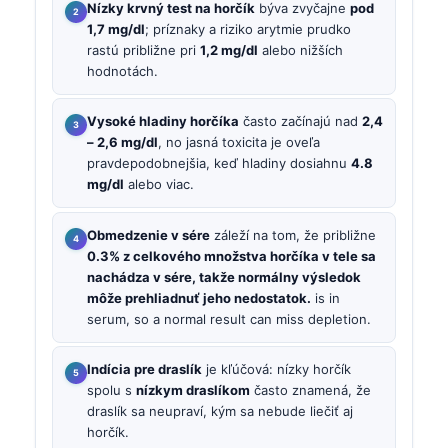
Nízky krvný test na horčík
býva zvyčajne
pod
1,7 mg/dl
; príznaky a riziko arytmie prudko
rastú približne pri
1,2 mg/dl
alebo nižších
hodnotách.
Vysoké hladiny horčíka
často začínajú nad
2,4
– 2,6 mg/dl
, no jasná toxicita je oveľa
pravdepodobnejšia, keď hladiny dosiahnu
4.8
mg/dl
alebo viac.
Obmedzenie v sére
záleží na tom, že približne
0.3% z celkového množstva horčíka v tele sa
nachádza v sére, takže normálny výsledok
môže prehliadnuť jeho nedostatok.
is in
serum, so a normal result can miss depletion.
Indícia pre draslík
je kľúčová: nízky horčík
spolu s
nízkym draslíkom
často znamená, že
draslík sa neupraví, kým sa nebude liečiť aj
horčík.