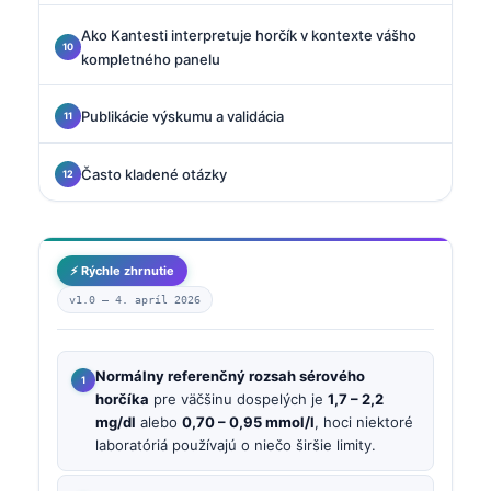
Ako Kantesti interpretuje horčík v kontexte vášho
kompletného panelu
Publikácie výskumu a validácia
Často kladené otázky
⚡ Rýchle zhrnutie
v1.0 —
4. apríl 2026
Normálny referenčný rozsah sérového
horčíka
pre väčšinu dospelých je
1,7 – 2,2
mg/dl
alebo
0,70 – 0,95 mmol/l
, hoci niektoré
laboratóriá používajú o niečo širšie limity.