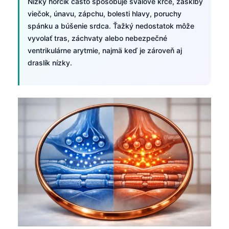
Nízky horčík často spôsobuje svalové kŕče, zášklby
viečok, únavu, zápchu, bolesti hlavy, poruchy
spánku a búšenie srdca. Ťažký nedostatok môže
vyvolať tras, záchvaty alebo nebezpečné
ventrikulárne arytmie, najmä keď je zároveň aj
draslík nízky.