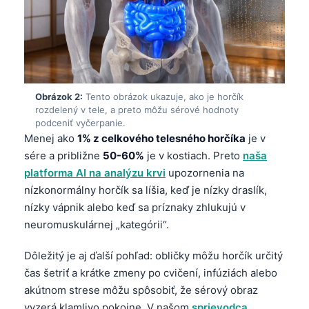
Obrázok 2:
Tento obrázok ukazuje, ako je horčík
rozdelený v tele, a preto môžu sérové hodnoty
podceniť vyčerpanie.
Menej ako
1% z celkového telesného horčíka
je v
sére a približne
50-60%
je v kostiach. Preto
naša
platforma AI na analýzu krvi
upozornenia na
nízkonormálny horčík sa líšia, keď je nízky draslík,
nízky vápnik alebo keď sa príznaky zhlukujú v
neuromuskulárnej „kategórii“.
Dôležitý je aj ďalší pohľad: obličky môžu horčík určitý
čas šetriť a krátke zmeny po cvičení, infúziách alebo
akútnom strese môžu spôsobiť, že sérový obraz
vyzerá klamlivo pokojne. V našom
sprievodca