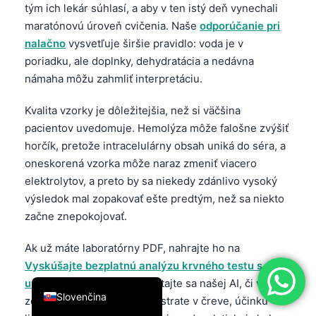
tým ich lekár súhlasí, a aby v ten istý deň vynechali
简体中文
maratónovú úroveň cvičenia. Naše
odporúčanie pri
Română
nalačno
vysvetľuje širšie pravidlo: voda je v
poriadku, ale doplnky, dehydratácia a nedávna
Türkçe
námaha môžu zahmliť interpretáciu.
Ελληνικά
Kvalita vzorky je dôležitejšia, než si väčšina
Português
pacientov uvedomuje. Hemolýza môže falošne zvýšiť
Español
horčík, pretože intracelulárny obsah uniká do séra, a
Italiano
oneskorená vzorka môže naraz zmeniť viacero
עִבְרִית
elektrolytov, a preto by sa niekedy zdánlivo vysoký
výsledok mal zopakovať ešte predtým, než sa niekto
Français
začne znepokojovať.
العربية
Ak už máte laboratórny PDF, nahrajte ho na
Deutsch
Vyskúšajte bezplatnú analýzu krvného testu s
English
umelou inteligenciou
a opýtajte sa našej AI, či vzorec
Slovenčina
zodpovedá renálnej strate, strate v čreve, účinku