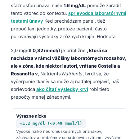
sťažnosťou únava, naše
1.6 mg/dL
pomôže zaradiť
tento vzorec do kontextu.
sprievodca laboratórnymi
testami únavy
Keď prechádzam panel, tiež
prepočítam jednotky, pretože pacienti často
porovnávajú výsledky z rôznych krajín. Hodnota.
2,0 mg/dl
0,82 mmol/l
je približne
, ktorá sa
nachádza v rámci väčšiny laboratórnych rozsahov,
ale v zóne, kde niektorí autori, vrátane Costella a
Rosanoffa v
, Nutrients
Nutrients
, tvrdí sa, že
vyčerpanie tkanív sa môže aj naďalej prejaviť; náš
sprievodca
ako čítať výsledky krvi
robí tieto
prepočty menej záhadnými.
Výrazne nízke
<1,2 mg/dl (<0,49 mmol/l)
Vysoké riziko neuromuskulárnych príznakov,
záchvatov a problémov so srdcovým rytmom; zvyčajne