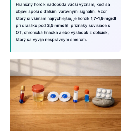
Gàidhlig
Hraničný horčík nadobúda väčší význam, keď sa
Euskara
objaví spolu s ďalšími varovnými signálmi. Vzor,
ktorý si všímam najrýchlejšie, je horčík
1,7–1,9 mg/dl
Македонски јазик
pri draslíku pod
3,5 mmol/l
, príznaky súvisiace s
Latviešu valoda
QT, chronická hnačka alebo výsledok z obličiek,
Galego
ktorý sa vyvíja nesprávnym smerom.
অসমীয়া
සිංහල
سنڌي
پښتو
Hrvatski
Suomi
Қазақ тілі
Català