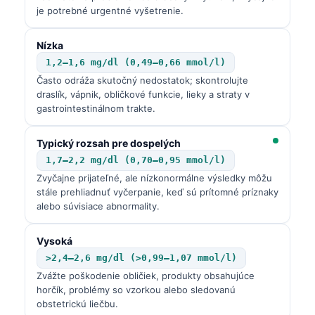
je potrebné urgentné vyšetrenie.
Nízka
1,2–1,6 mg/dl (0,49–0,66 mmol/l)
Často odráža skutočný nedostatok; skontrolujte
draslík, vápnik, obličkové funkcie, lieky a straty v
gastrointestinálnom trakte.
Typický rozsah pre dospelých
1,7–2,2 mg/dl (0,70–0,95 mmol/l)
Zvyčajne prijateľné, ale nízkonormálne výsledky môžu
stále prehliadnuť vyčerpanie, keď sú prítomné príznaky
alebo súvisiace abnormality.
Vysoká
>2,4–2,6 mg/dl (>0,99–1,07 mmol/l)
Zvážte poškodenie obličiek, produkty obsahujúce
horčík, problémy so vzorkou alebo sledovanú
obstetrickú liečbu.