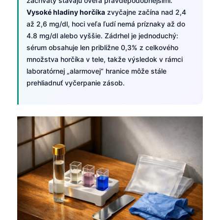
záchvaty stávajú oveľa pravdepodobnejšími.
Vysoké hladiny horčíka
zvyčajne začína nad 2,4
až 2,6 mg/dl, hoci veľa ľudí nemá príznaky až do
4.8 mg/dl alebo vyššie. Zádrhel je jednoduchý:
sérum obsahuje len približne 0,3% z celkového
množstva horčíka v tele, takže výsledok v rámci
laboratórnej „alarmovej“ hranice môže stále
prehliadnuť vyčerpanie zásob.