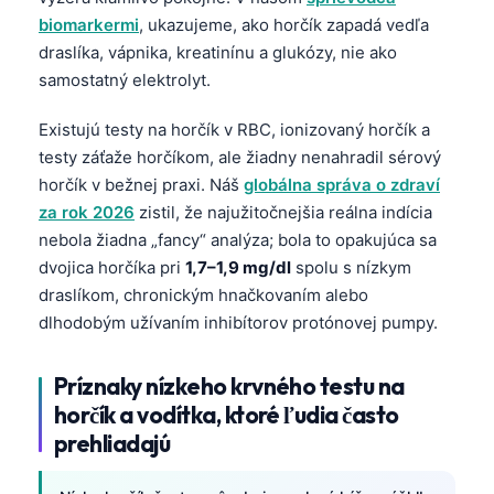
biomarkermi
, ukazujeme, ako horčík zapadá vedľa
draslíka, vápnika, kreatinínu a glukózy, nie ako
samostatný elektrolyt.
Existujú testy na horčík v RBC, ionizovaný horčík a
testy záťaže horčíkom, ale žiadny nenahradil sérový
horčík v bežnej praxi. Náš
globálna správa o zdraví
za rok 2026
zistil, že najužitočnejšia reálna indícia
nebola žiadna „fancy“ analýza; bola to opakujúca sa
dvojica horčíka pri
1,7–1,9 mg/dl
spolu s nízkym
draslíkom, chronickým hnačkovaním alebo
dlhodobým užívaním inhibítorov protónovej pumpy.
Príznaky nízkeho krvného testu na
horčík a vodítka, ktoré ľudia často
prehliadajú