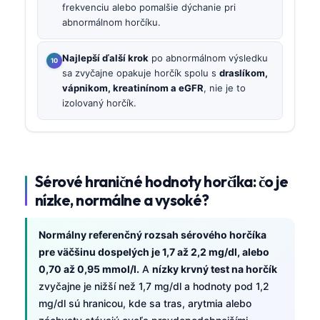
frekvenciu alebo pomalšie dýchanie pri
abnormálnom horčíku.
Najlepší ďalší krok
po abnormálnom výsledku
sa zvyčajne opakuje horčík spolu s
draslíkom,
vápnikom, kreatinínom a eGFR
, nie je to
izolovaný horčík.
Sérové hraničné hodnoty horčíka: čo je
nízke, normálne a vysoké?
Normálny referenčný rozsah sérového horčíka
pre väčšinu dospelých je 1,7 až 2,2 mg/dl, alebo
0,70 až 0,95 mmol/l.
A
nízky krvný test na horčík
zvyčajne je nižší než 1,7 mg/dl a hodnoty pod 1,2
mg/dl sú hranicou, kde sa tras, arytmia alebo