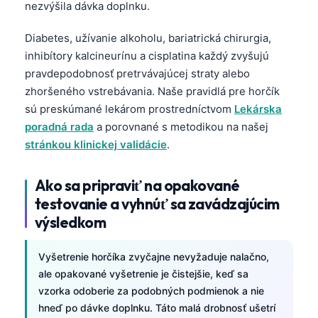
nezvýšila dávka doplnku.
తెలుగు
Diabetes, užívanie alkoholu, bariatrická chirurgia,
मराठी
inhibítory kalcineurínu a cisplatina každý zvyšujú
اردو
pravdepodobnosť pretrvávajúcej straty alebo
zhoršeného vstrebávania. Naše pravidlá pre horčík
বাংলা
sú preskúmané lekárom prostredníctvom
Lekárska
Shqip
poradná rada
a porovnané s metodikou na našej
Magyar
stránkou klinickej validácie
.
Slovenščina
Ako sa pripraviť na opakované
한국어
testovanie a vyhnúť sa zavádzajúcim
Polski
výsledkom
Lietuvių kalba
Русский
Vyšetrenie horčíka zvyčajne nevyžaduje nalačno,
ale opakované vyšetrenie je čistejšie, keď sa
ქართული
vzorka odoberie za podobných podmienok a nie
Čeština
hneď po dávke doplnku. Táto malá drobnosť ušetrí