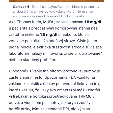
O‘zbekcha
Obrázok 6:
Toto číslo zvýrazňuje kombinácie príznakov
a laboratórnych výsledkov, vďaka ktorým je mierne
Українська
abnormálny výsledok horčíka klinicky dôležitý.
አማርኛ
Ako Thomas Klein, MUDr., sa viac obávam
1.8 mg/dL
u pacienta s predčasnými komorovými sťahmi než
Kiswahili
zreteľne nízkeho
1,5 mg/dl
u niekoho, kto sa
ភាសាខ្មែរ
zotavuje po krátkej žalúdočnej viróze. Číslo je len
ဗမာစာ
jedna indícia; elektrická dráždivosť srdca a súvisiace
laboratórne nálezy mi hovoria, či ide o „upratovanie“,
ไทย
alebo o skutočný problém.
Tagalog
Tiếng Việt
Dlhodobé užívanie inhibítorov protónovej pumpy je
časté slepé miesto. Upozornenie FDA vzniklo na
Bahasa Melayu
základe kazuistík a údajov po uvedení liekov na trh,
മലയാളം
ktoré ukazujú, že lieky ako omeprazol môžu zhoršiť
ಕನ್ನಡ
vstrebávanie horčíka sprostredkované TRPM6 v
čreve, a videl som pacientov, u ktorých zostával
ગુજરાતી
horčík nízky, kým sa nezmenil PPI, nie kým sa
தமிழ்