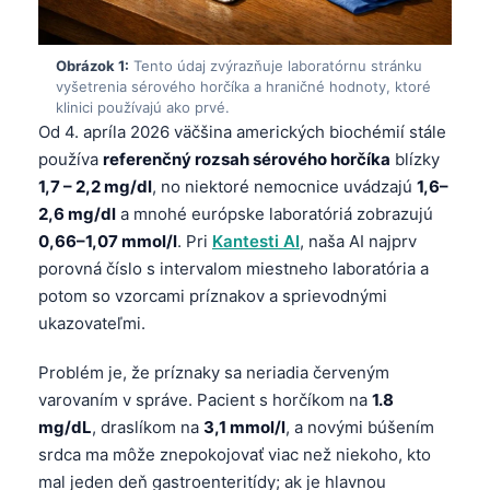
Obrázok 1:
Tento údaj zvýrazňuje laboratórnu stránku
vyšetrenia sérového horčíka a hraničné hodnoty, ktoré
klinici používajú ako prvé.
Od 4. apríla 2026 väčšina amerických biochémií stále
používa
referenčný rozsah sérového horčíka
blízky
1,7 – 2,2 mg/dl
, no niektoré nemocnice uvádzajú
1,6–
2,6 mg/dl
a mnohé európske laboratóriá zobrazujú
0,66–1,07 mmol/l
. Pri
Kantesti AI
, naša AI najprv
porovná číslo s intervalom miestneho laboratória a
potom so vzorcami príznakov a sprievodnými
ukazovateľmi.
Problém je, že príznaky sa neriadia červeným
varovaním v správe. Pacient s horčíkom na
1.8
mg/dL
, draslíkom na
3,1 mmol/l
, a novými búšením
srdca ma môže znepokojovať viac než niekoho, kto
mal jeden deň gastroenteritídy; ak je hlavnou