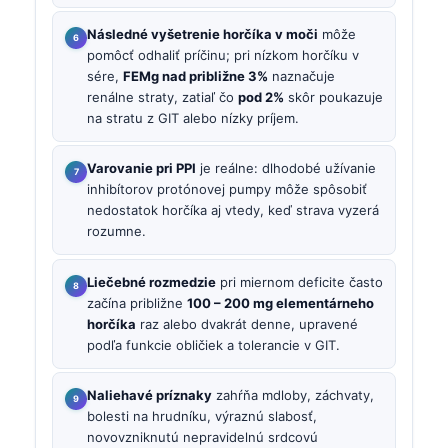
Následné vyšetrenie horčíka v moči
môže
pomôcť odhaliť príčinu; pri nízkom horčíku v
sére,
FEMg nad približne 3%
naznačuje
renálne straty, zatiaľ čo
pod 2%
skôr poukazuje
na stratu z GIT alebo nízky príjem.
Varovanie pri PPI
je reálne: dlhodobé užívanie
inhibítorov protónovej pumpy môže spôsobiť
nedostatok horčíka aj vtedy, keď strava vyzerá
rozumne.
Liečebné rozmedzie
pri miernom deficite často
začína približne
100 – 200 mg elementárneho
horčíka
raz alebo dvakrát denne, upravené
podľa funkcie obličiek a tolerancie v GIT.
Naliehavé príznaky
zahŕňa mdloby, záchvaty,
bolesti na hrudníku, výraznú slabosť,
novovzniknutú nepravidelnú srdcovú