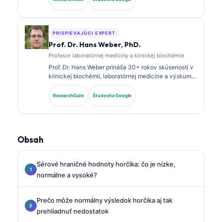
publikovala o paneloch biomarkerov a laboratórnej
analýze v klinickej praxi.
PRISPIEVAJÚCI EXPERT
Prof. Dr. Hans Weber, PhD.
Profesor laboratórnej medicíny a klinickej biochémie
Prof. Dr. Hans Weber prináša 30+ rokov skúseností v
klinickej biochémii, laboratórnej medicíne a výskume
biomarkerov. Bývalý prezident Nemeckej spoločnosti
pre klinickú biochémiu, špecializuje sa na analýzu
ResearchGate
Študovňa Google
diagnostických panelov, štandardizáciu biomarkerov
a laboratórnu medicínu podporovanú AI.
Obsah
Sérové hraničné hodnoty horčíka: čo je nízke,
normálne a vysoké?
Prečo môže normálny výsledok horčíka aj tak
prehliadnuť nedostatok