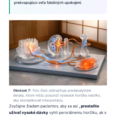
prekvapujúco veľa falošných upokojení.
日本語
Eesti
Azərbaycan dili
Bosanski
Svenska
Српски језик
Íslenska
Հայերեն
Bahasa Indonesia
हिन्दी
Nederlands
Obrázok 7:
Toto číslo zdôrazňuje predanalytické
detaily, ktoré môžu posunúť výsledok horčíka natoľko,
Dansk
aby skomplikovali interpretáciu.
Български
Zvyčajne žiadam pacientov, aby sa asi
, prestaňte
užívať vysoké dávky
vyhli perorálnemu horčíku, ak s
فارسی