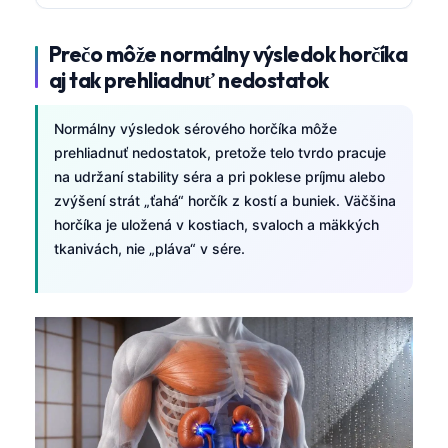
Prečo môže normálny výsledok horčíka
aj tak prehliadnuť nedostatok
Normálny výsledok sérového horčíka môže
prehliadnuť nedostatok, pretože telo tvrdo pracuje
na udržaní stability séra a pri poklese príjmu alebo
zvýšení strát „ťahá“ horčík z kostí a buniek. Väčšina
horčíka je uložená v kostiach, svaloch a mäkkých
tkanivách, nie „pláva“ v sére.