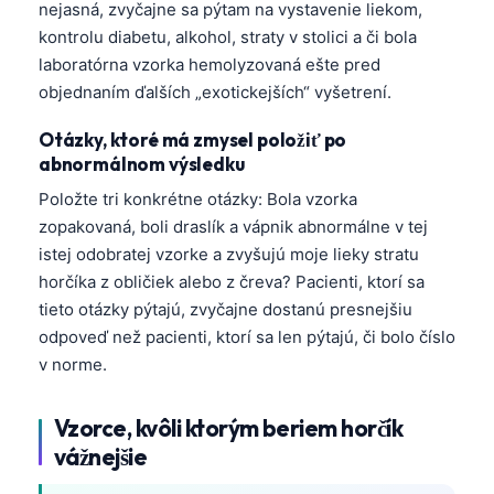
nejasná, zvyčajne sa pýtam na vystavenie liekom,
Frysk
kontrolu diabetu, alkohol, straty v stolici a či bola
Esperanto
laboratórna vzorka hemolyzovaná ešte pred
objednaním ďalších „exotickejších“ vyšetrení.
Беларуская мова
Татар теле
Otázky, ktoré má zmysel položiť po
abnormálnom výsledku
Кыргызча
Položte tri konkrétne otázky: Bola vzorka
ئۇيغۇرچە
zopakovaná, boli draslík a vápnik abnormálne v tej
Cebuano
istej odobratej vzorke a zvyšujú moje lieky stratu
Basa Jawa
horčíka z obličiek alebo z čreva? Pacienti, ktorí sa
tieto otázky pýtajú, zvyčajne dostanú presnejšiu
ພາສາລາວ
odpoveď než pacienti, ktorí sa len pýtajú, či bolo číslo
Монгол
v norme.
Afrikaans
العربية المغربية
Vzorce, kvôli ktorým beriem horčík
vážnejšie
Occitan