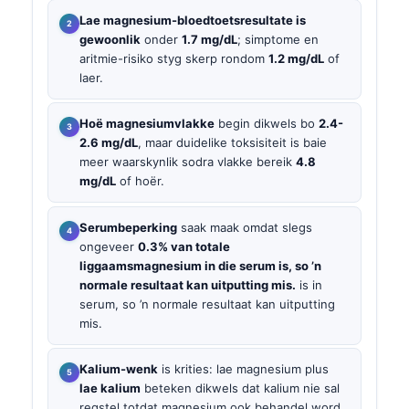
Lae magnesium-bloedtoetsresultate is
gewoonlik
onder
1.7 mg/dL
; simptome en
aritmie-risiko styg skerp rondom
1.2 mg/dL
of
laer.
Hoë magnesiumvlakke
begin dikwels bo
2.4-
2.6 mg/dL
, maar duidelike toksisiteit is baie
meer waarskynlik sodra vlakke bereik
4.8
mg/dL
of hoër.
Serumbeperking
saak maak omdat slegs
ongeveer
0.3% van totale
liggaamsmagnesium in die serum is, so ’n
normale resultaat kan uitputting mis.
is in
serum, so ’n normale resultaat kan uitputting
mis.
Kalium-wenk
is krities: lae magnesium plus
lae kalium
beteken dikwels dat kalium nie sal
regstel totdat magnesium ook behandel word