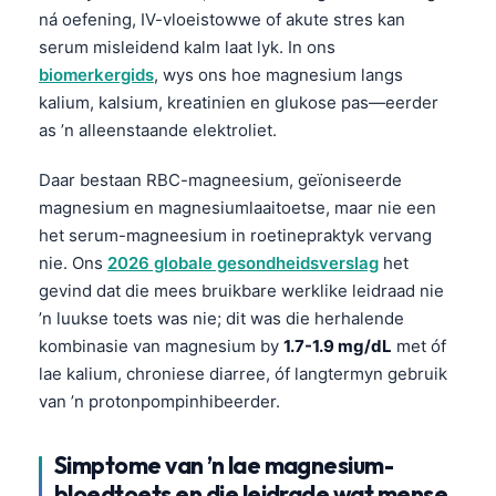
ná oefening, IV-vloeistowwe of akute stres kan
serum misleidend kalm laat lyk. In ons
biomerkergids
, wys ons hoe magnesium langs
kalium, kalsium, kreatinien en glukose pas—eerder
as ’n alleenstaande elektroliet.
Daar bestaan RBC-magneesium, geïoniseerde
magnesium en magnesiumlaaitoetse, maar nie een
het serum-magneesium in roetinepraktyk vervang
nie. Ons
2026 globale gesondheidsverslag
het
gevind dat die mees bruikbare werklike leidraad nie
’n luukse toets was nie; dit was die herhalende
kombinasie van magnesium by
1.7-1.9 mg/dL
met óf
lae kalium, chroniese diarree, óf langtermyn gebruik
van ’n protonpompinhibeerder.
Simptome van ’n lae magnesium-
bloedtoets en die leidrade wat mense