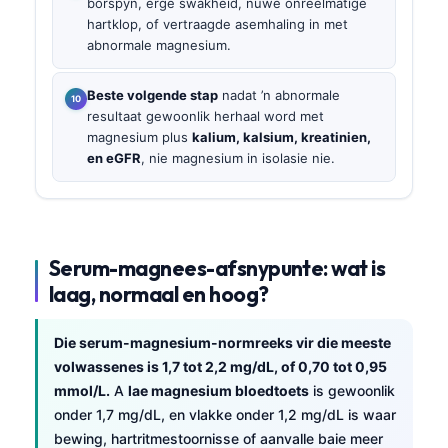
borspyn, erge swakheid, nuwe onreëlmatige
hartklop, of vertraagde asemhaling in met
abnormale magnesium.
Beste volgende stap
nadat ’n abnormale
resultaat gewoonlik herhaal word met
magnesium plus
kalium, kalsium, kreatinien,
en eGFR
, nie magnesium in isolasie nie.
Serum-magnees-afsnypunte: wat is
laag, normaal en hoog?
Die serum-magnesium-normreeks vir die meeste
volwassenes is 1,7 tot 2,2 mg/dL, of 0,70 tot 0,95
mmol/L.
A
lae magnesium bloedtoets
is gewoonlik
onder 1,7 mg/dL, en vlakke onder 1,2 mg/dL is waar
bewing, hartritmestoornisse of aanvalle baie meer