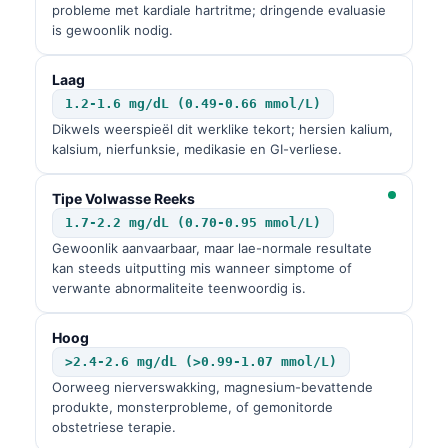
probleme met kardiale hartritme; dringende evaluasie
is gewoonlik nodig.
Laag
1.2-1.6 mg/dL (0.49-0.66 mmol/L)
Dikwels weerspieël dit werklike tekort; hersien kalium,
kalsium, nierfunksie, medikasie en GI-verliese.
Tipe Volwasse Reeks
1.7-2.2 mg/dL (0.70-0.95 mmol/L)
Gewoonlik aanvaarbaar, maar lae-normale resultate
kan steeds uitputting mis wanneer simptome of
verwante abnormaliteite teenwoordig is.
Hoog
>2.4-2.6 mg/dL (>0.99-1.07 mmol/L)
Oorweeg nierverswakking, magnesium-bevattende
produkte, monsterprobleme, of gemonitorde
obstetriese terapie.