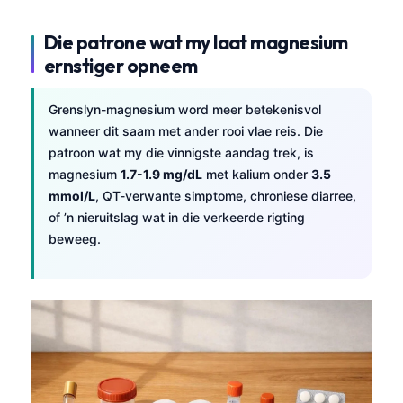
Euskara
Македонски јазик
Die patrone wat my laat magnesium
Latviešu valoda
ernstiger opneem
Galego
Grenslyn-magnesium word meer betekenisvol
অসমীয়া
wanneer dit saam met ander rooi vlae reis. Die
සිංහල
patroon wat my die vinnigste aandag trek, is
magnesium
1.7-1.9 mg/dL
met kalium onder
3.5
سنڌي
mmol/L
, QT-verwante simptome, chroniese diarree,
پښتو
of ’n nieruitslag wat in die verkeerde rigting
beweeg.
Slovenčina
Hrvatski
Suomi
Қазақ тілі
Català