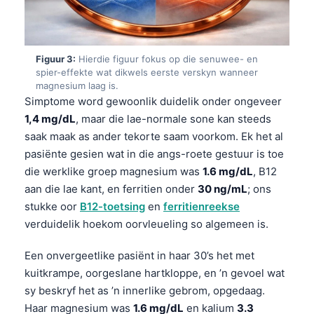
Figuur 3:
Hierdie figuur fokus op die senuwee- en
spier-effekte wat dikwels eerste verskyn wanneer
magnesium laag is.
Simptome word gewoonlik duidelik onder ongeveer
1,4 mg/dL
, maar die lae-normale sone kan steeds
saak maak as ander tekorte saam voorkom. Ek het al
pasiënte gesien wat in die angs-roete gestuur is toe
die werklike groep magnesium was
1.6 mg/dL
, B12
aan die lae kant, en ferritien onder
30 ng/mL
; ons
stukke oor
B12-toetsing
en
ferritienreekse
verduidelik hoekom oorvleueling so algemeen is.
Een onvergeetlike pasiënt in haar 30’s het met
kuitkrampe, oorgeslane hartkloppe, en ’n gevoel wat
sy beskryf het as ’n innerlike gebrom, opgedaag.
Haar magnesium was
1.6 mg/dL
en kalium
3.3