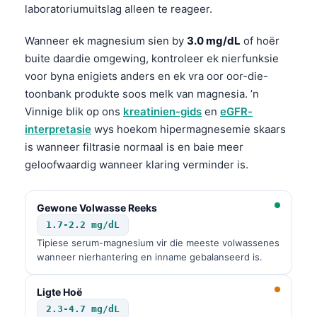
laboratoriumuitslag alleen te reageer.
Wanneer ek magnesium sien by
3.0 mg/dL
of hoër
buite daardie omgewing, kontroleer ek nierfunksie
voor byna enigiets anders en ek vra oor oor-die-
toonbank produkte soos melk van magnesia. ’n
Vinnige blik op ons
kreatinien-gids
en
eGFR-
interpretasie
wys hoekom hipermagnesemie skaars
is wanneer filtrasie normaal is en baie meer
geloofwaardig wanneer klaring verminder is.
Gewone Volwasse Reeks
1.7-2.2 mg/dL
Tipiese serum-magnesium vir die meeste volwassenes
wanneer nierhantering en inname gebalanseerd is.
Ligte Hoë
2.3-4.7 mg/dL