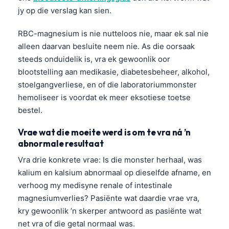
jy op die verslag kan sien.
Frysk
Esperanto
RBC-magnesium is nie nutteloos nie, maar ek sal nie
Беларуская мова
alleen daarvan besluite neem nie. As die oorsaak
steeds onduidelik is, vra ek gewoonlik oor
Татар теле
blootstelling aan medikasie, diabetesbeheer, alkohol,
Кыргызча
stoelgangverliese, en of die laboratoriummonster
ئۇيغۇرچە
hemoliseer is voordat ek meer eksotiese toetse
bestel.
Cebuano
Basa Jawa
Vrae wat die moeite werd is om te vra ná ’n
abnormale resultaat
ພາສາລາວ
Vra drie konkrete vrae: Is die monster herhaal, was
Монгол
kalium en kalsium abnormaal op dieselfde afname, en
العربية المغربية
verhoog my medisyne renale of intestinale
Occitan
magnesiumverlies? Pasiënte wat daardie vrae vra,
kry gewoonlik ’n skerper antwoord as pasiënte wat
Gàidhlig
net vra of die getal normaal was.