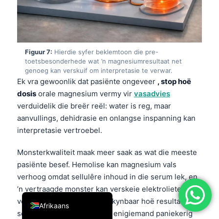
简体中文
Română
Türkçe
Figuur 7:
Hierdie syfer beklemtoon die pre-
Ελληνικά
toetsbesonderhede wat ’n magnesiumresultaat net
genoeg kan verskuif om interpretasie te verwar.
Português
Ek vra gewoonlik dat pasiënte ongeveer
, stop hoë
Español
dosis
orale magnesium vermy vir
vasadvies
verduidelik die breër reël: water is reg, maar
Italiano
aanvullings, dehidrasie en onlangse inspanning kan
עִבְרִית
interpretasie vertroebel.
Français
Monsterkwaliteit maak meer saak as wat die meeste
العربية
pasiënte besef. Hemolise kan magnesium vals
Deutsch
verhoog omdat sellulêre inhoud in die serum lek, en
’n vertraagde monster kan verskeie elektroliete saam
English
verdraai—daarom moet ’n skynbaar hoë resultaat
Afrikaans
soms herhaal word voordat enigiemand paniekerig