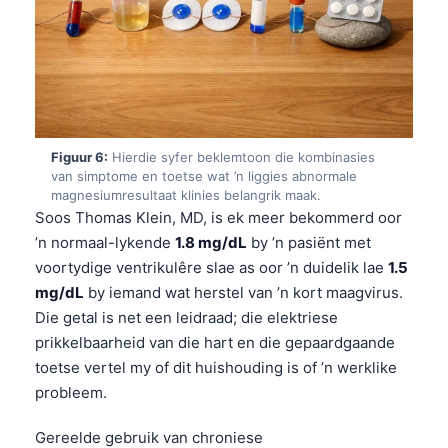
O‘zbekcha
Українська
አማርኛ
Kiswahili
ភាសាខ្មែរ
Figuur 6:
Hierdie syfer beklemtoon die kombinasies
van simptome en toetse wat ’n liggies abnormale
ဗမာစာ
magnesiumresultaat klinies belangrik maak.
ไทย
Soos Thomas Klein, MD, is ek meer bekommerd oor
’n normaal-lykende
1.8 mg/dL
by ’n pasiënt met
Tagalog
voortydige ventrikulêre slae as oor ’n duidelik lae
1.5
Tiếng Việt
mg/dL
by iemand wat herstel van ’n kort maagvirus.
Bahasa Melayu
Die getal is net een leidraad; die elektriese
prikkelbaarheid van die hart en die gepaardgaande
മലയാളം
toetse vertel my of dit huishouding is of ’n werklike
ಕನ್ನಡ
probleem.
ગુજરાતી
Gereelde gebruik van chroniese
தமிழ்