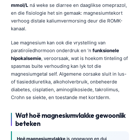
mmol/L
ná weke se diarree en daaglikse omeprazol,
en die fisiologie het sin gemaak: magnesiumtekort
verhoog distale kaliumvermorsing deur die ROMK-
kanaal.
Lae magnesium kan ook die vrystelling van
paratiroïedhormoon onderdruk en ’n
funksionele
hipokalsemie
, veroorsaak, wat is hoekom tinteling of
spasmas buite verhouding kan lyk tot die
magnesiumgetal self. Algemene oorsake sluit in lus-
of tiasieddiuretika, alkoholverbruik, onbeheerde
diabetes, cisplatien, aminoglikosiede, takrolimus,
Crohn se siekte, en toestande met kortderm.
Wat hoë magnesiumvlakke gewoonlik
beteken
Hoë magnesiumvlakke
is ongewoon en dui