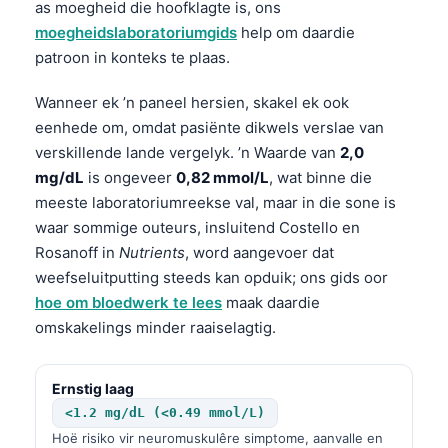
as moegheid die hoofklagte is, ons
moegheidslaboratoriumgids
help om daardie
patroon in konteks te plaas.
Wanneer ek ’n paneel hersien, skakel ek ook
eenhede om, omdat pasiënte dikwels verslae van
verskillende lande vergelyk. ’n Waarde van
2,0
mg/dL
is ongeveer
0,82 mmol/L
, wat binne die
meeste laboratoriumreekse val, maar in die sone is
waar sommige outeurs, insluitend Costello en
Rosanoff in
Nutrients
, word aangevoer dat
weefseluitputting steeds kan opduik; ons gids oor
hoe om bloedwerk te lees
maak daardie
omskakelings minder raaiselagtig.
Ernstig laag
<1.2 mg/dL (<0.49 mmol/L)
Hoë risiko vir neuromuskulêre simptome, aanvalle en