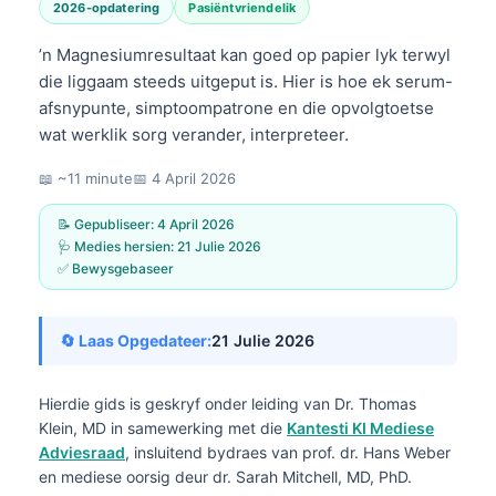
2026-opdatering
Pasiëntvriendelik
’n Magnesiumresultaat kan goed op papier lyk terwyl
die liggaam steeds uitgeput is. Hier is hoe ek serum-
afsnypunte, simptoompatrone en die opvolgtoetse
wat werklik sorg verander, interpreteer.
📖 ~11 minute
📅
4 April 2026
📝 Gepubliseer:
4 April 2026
🩺 Medies hersien:
21 Julie 2026
✅ Bewysgebaseer
🔄 Laas Opgedateer:
21 Julie 2026
Hierdie gids is geskryf onder leiding van
Dr. Thomas
Klein, MD
in samewerking met die
Kantesti KI Mediese
Adviesraad
, insluitend bydraes van prof. dr. Hans Weber
en mediese oorsig deur dr. Sarah Mitchell, MD, PhD.