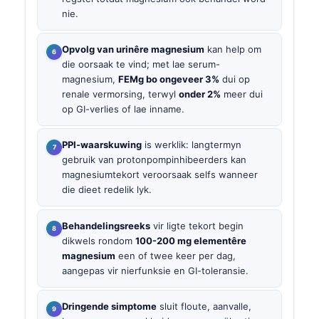
nie.
Opvolg van urinêre magnesium
kan help om
die oorsaak te vind; met lae serum-
magnesium,
FEMg bo ongeveer 3%
dui op
renale vermorsing, terwyl
onder 2%
meer dui
op GI-verlies of lae inname.
PPI-waarskuwing
is werklik: langtermyn
gebruik van protonpompinhibeerders kan
magnesiumtekort veroorsaak selfs wanneer
die dieet redelik lyk.
Behandelingsreeks
vir ligte tekort begin
dikwels rondom
100-200 mg elementêre
magnesium
een of twee keer per dag,
aangepas vir nierfunksie en GI-toleransie.
Dringende simptome
sluit floute, aanvalle,