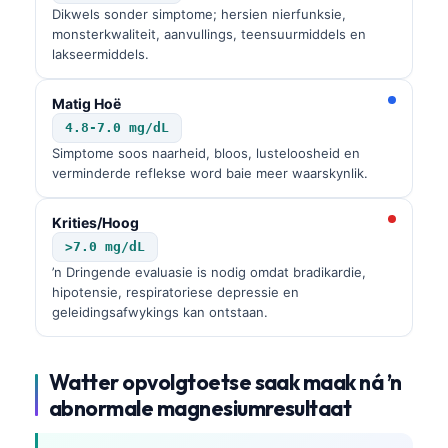
Dikwels sonder simptome; hersien nierfunksie,
monsterkwaliteit, aanvullings, teensuurmiddels en
lakseermiddels.
Matig Hoë
4.8-7.0 mg/dL
Simptome soos naarheid, bloos, lusteloosheid en
verminderde reflekse word baie meer waarskynlik.
Krities/Hoog
>7.0 mg/dL
’n Dringende evaluasie is nodig omdat bradikardie,
hipotensie, respiratoriese depressie en
geleidingsafwykings kan ontstaan.
Watter opvolgtoetse saak maak ná ’n
abnormale magnesiumresultaat