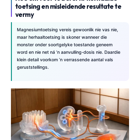
日本語
toetsing en misleidende resultate te
vermy
Eesti
Azərbaycan dili
Magnesiumtoetsing vereis gewoonlik nie vas nie,
Bosanski
maar herhaaltoetsing is skoner wanneer die
Svenska
monster onder soortgelyke toestande geneem
word en nie net ná ’n aanvulling-dosis nie. Daardie
Српски језик
klein detail voorkom ’n verrassende aantal vals
Íslenska
geruststellings.
Հայերեն
Bahasa Indonesia
हिन्दी
Nederlands
Dansk
Български
فارسی