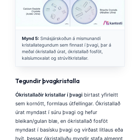
Frysk
Esperanto
Беларуская мова
Татар теле
Mynd 5:
Smásjárskoðun á mismunandi
kristallategundum sem finnast í þvagi, þar á
Кыргызча
meðal ókristallað úrat, ókristallað fosföt,
ئۇيغۇرچە
kalsíumoxalat og strúvítkristallar.
Cebuano
Basa Jawa
Tegundir þvagkristalla
ພາສາລາວ
Ókristallaðir kristallar í þvagi
birtast yfirleitt
Монгол
sem kornótt, formlaus útfellingar. Ókristallað
Afrikaans
úrat myndast í súru þvagi og hefur
العربية المغربية
bleikan/gulan blæ, en ókristallað fosföt
myndast í basísku þvagi og virðast litlaus eða
Occitan
hvít. Þessar ókristalluðu myndir stafa almennt