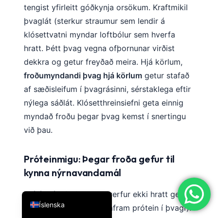
tengist yfirleitt góðkynja orsökum. Kraftmikil
简体中文
þvaglát (sterkur straumur sem lendir á
Română
klósettvatni myndar loftbólur sem hverfa
Türkçe
hratt. Þétt þvag vegna ofþornunar virðist
Ελληνικά
dekkra og getur freyðað meira. Hjá körlum,
froðumyndandi þvag hjá körlum
getur stafað
Português
af sæðisleifum í þvagrásinni, sérstaklega eftir
Español
nýlega sáðlát. Klósetthreinsiefni geta einnig
Italiano
myndað froðu þegar þvag kemst í snertingu
עִבְרִית
við þau.
Français
العربية
Próteinmigu: Þegar froða gefur til
kynna nýrnavandamál
Deutsch
English
Þrálát, létt froða sem hverfur ekki hratt getur
Íslenska
bent til próteinmigu (umfram prótein í þvagi).