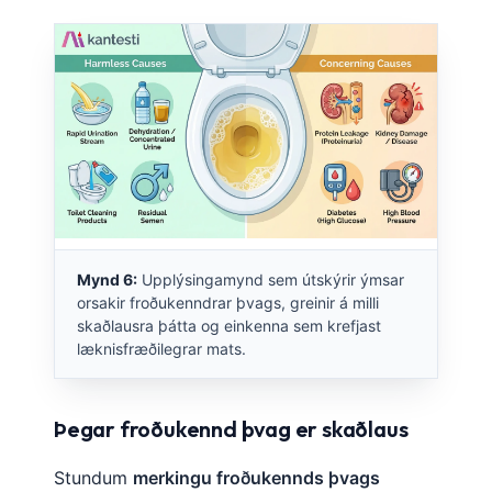
Čeština
日本語
Eesti
Azərbaycan dili
Bosanski
Svenska
Српски језик
Հայերեն
Mynd 6:
Upplýsingamynd sem útskýrir ýmsar
Bahasa Indonesia
orsakir froðukenndrar þvags, greinir á milli
skaðlausra þátta og einkenna sem krefjast
हिन्दी
læknisfræðilegrar mats.
Nederlands
Dansk
Þegar froðukennd þvag er skaðlaus
Български
Stundum
merkingu froðukennds þvags
فارسی