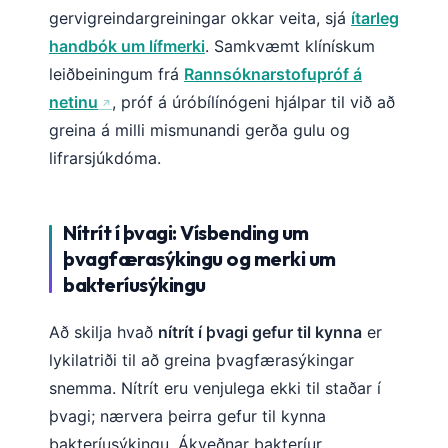
gervigreindargreiningar okkar veita, sjá
ítarleg
handbók um lífmerki
. Samkvæmt klínískum
leiðbeiningum frá
Rannsóknarstofupróf á
netinu
, próf á úróbílínógeni hjálpar til við að
greina á milli mismunandi gerða gulu og
lifrarsjúkdóma.
Nítrít í þvagi: Vísbending um
þvagfærasýkingu og merki um
bakteríusýkingu
Að skilja hvað
nítrít í þvagi gefur til kynna
er
lykilatriði til að greina þvagfærasýkingar
snemma. Nítrít eru venjulega ekki til staðar í
þvagi; nærvera þeirra gefur til kynna
bakteríusýkingu. Ákveðnar bakteríur,