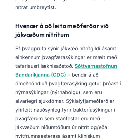
nítrat umbreytist.
Hvenær á að leita meðferðar við
jákvæðum nítrítum
Ef þvagprufa sýnir jákvæð nítrítgildi ásamt
einkennum þvagfærasýkingar er mælt með
tafarlausri læknisaðstoð.
Sóttvarnastofnun
Bandaríkjanna (CDC)
bendir á að
ómeðhöndluð þvagfærasýking getur þróast í
nýrnasýkingar (nýrnabólgu), sem eru
alvarlegri sjúkdómar. Sýklalyfjameðferð er
yfirleitt nauðsynleg fyrir bakteríusýkingar í
þvagfærum sem staðfestar eru með
jákvæðum niðurstöðum úr nítrít og/eða
hvítfrumnaesterasa ásamt klínískum