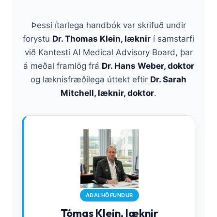
Þessi ítarlega handbók var skrifuð undir
forystu
Dr. Thomas Klein, læknir
í samstarfi
við Kantesti AI Medical Advisory Board, þar
á meðal framlög frá
Dr. Hans Weber, doktor
og læknisfræðilega úttekt eftir
Dr. Sarah
Mitchell, læknir, doktor
.
AÐALHÖFUNDUR
Tómas Klein, læknir