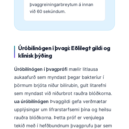
þvaggreiningarbreytum á innan
við 60 sekúndum.
Úróbilinógen í þvagi: Eðlilegt gildi og
klínísk þýðing
Úróbilínógen í þvagprófi
mælir litlausa
aukaafurð sem myndast þegar bakteríur í
þörmum brjóta niður bilirubin, gult litarefni
sem myndast við niðurbrot rauðra blóðkorna.
ua úróbilínógen
Þvaggildi gefa verðmætar
upplýsingar um lifrarstarfsemi þína og heilsu
rauðra blóðkorna. Þetta próf er venjulega
tekið með í hefðbundnum þvagprufu þar sem