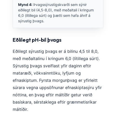
Mynd 4:
Þvagssýrustigskvarði sem sýnir
eðlilegt bil (4,5-8,0), með meðaltali í kringum
6,0 (lítillega súrt) og þætti sem hafa áhrif á
sýrustig þvags.
Eðlilegt pH-bil þvags
Eðlilegt sýrustig þvags er á bilinu 4,5 til 8,0,
með meðaltalinu í kringum 6,0 (lítillega súrt).
Sýrustig þvags sveiflast yfir daginn eftir
mataræði, vökvainntöku, lyfjum og
efnaskiptum. Fyrsta morgunþvag er yfirleitt
súrara vegna uppsöfnunar efnaskiptasýru yfir
nóttina, en þvag eftir máltíðir getur verið
basískara, sérstaklega eftir grænmetisríkar
máltíðir.