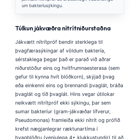
um bakteríusýkingu.
Túlkun jákvæðra nítrítniðurstaðna
Jákvætt nítrítpróf bendir sterklega til
þvagfærasýkingar af völdum baktería,
sérstaklega þegar það er parað við aðrar
niðurstöður eins og hvítfrumnaesterasa (sem
gefur til kynna hvít blóðkorn), skýjað þvag
eða einkenni eins og brennandi þvaglát, bráða
þvaglát og tíð þvaglát. Hins vegar útilokar
neikvætt nítrítpróf ekki sýkingu, þar sem
sumar bakteríur (gram-jákvæðar lífverur,
Pseudomonas) framleiða ekki nítrít og prófið
krefst nægjanlegrar ræktunartíma í
þvagblöðru (venjulega 4+ klukkustundir) til að