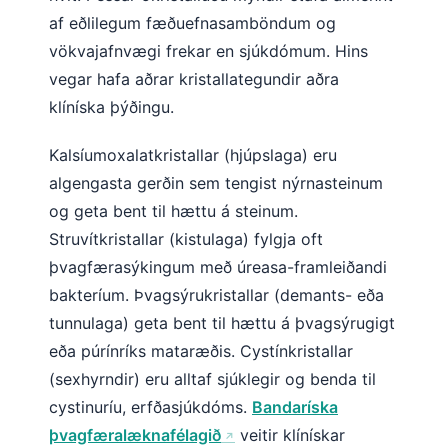
Gàidhlig
af eðlilegum fæðuefnasamböndum og
Euskara
vökvajafnvægi frekar en sjúkdómum. Hins
Македонски јазик
vegar hafa aðrar kristallategundir aðra
Latviešu valoda
klíníska þýðingu.
Galego
Kalsíumoxalatkristallar (hjúpslaga) eru
অসমীয়া
algengasta gerðin sem tengist nýrnasteinum
සිංහල
og geta bent til hættu á steinum.
سنڌي
Struvítkristallar (kistulaga) fylgja oft
پښتو
þvagfærasýkingum með úreasa-framleiðandi
bakteríum. Þvagsýrukristallar (demants- eða
tunnulaga) geta bent til hættu á þvagsýrugigt
Slovenčina
eða púrínríks mataræðis. Cystínkristallar
Hrvatski
(sexhyrndir) eru alltaf sjúklegir og benda til
Suomi
cystinuríu, erfðasjúkdóms.
Bandaríska
Қазақ тілі
þvagfæralæknafélagið
veitir klínískar