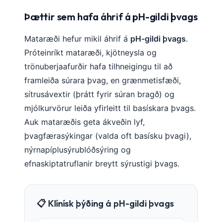
Þættir sem hafa áhrif á pH-gildi þvags
Mataræði hefur mikil áhrif á
pH-gildi þvags
.
Próteinríkt mataræði, kjötneysla og
trönuberjaafurðir hafa tilhneigingu til að
framleiða súrara þvag, en grænmetisfæði,
sítrusávextir (þrátt fyrir súran bragð) og
mjólkurvörur leiða yfirleitt til basískara þvags.
Auk mataræðis geta ákveðin lyf,
þvagfærasýkingar (valda oft basísku þvagi),
nýrnapíplusýrublóðsýring og
efnaskiptatruflanir breytt sýrustigi þvags.
📋 Klínísk þýðing á pH-gildi þvags