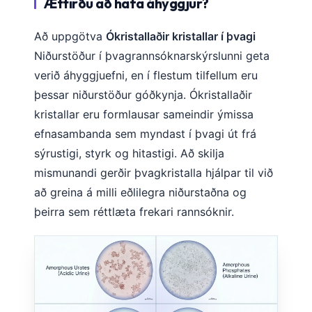
Ættirðu að hafa áhyggjur?
Að uppgötva
Ókristallaðir kristallar í þvagi
Niðurstöður í þvagrannsóknarskýrslunni geta
verið áhyggjuefni, en í flestum tilfellum eru
þessar niðurstöður góðkynja. Ókristallaðir
kristallar eru formlausar sameindir ýmissa
efnasambanda sem myndast í þvagi út frá
sýrustigi, styrk og hitastigi. Að skilja
mismunandi gerðir þvagkristalla hjálpar til við
að greina á milli eðlilegra niðurstaðna og
þeirra sem réttlæta frekari rannsóknir.
Norsk bokmål
Ślōnskŏ gŏdka