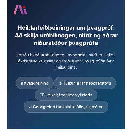
Heildarleiðbeiningar um þvagpróf:
Að skilja úróbilínógen, nítrít og aðrar
niðurstöður þvagprófa
Lærðu hvað úróbilínógen í þvagprófi, nítrít, pH gildi,
ókristölluð kristallar og froðukennt þvag þýða fyrir
heilsu þína.
🧪 Þvaggreining
🔬 Túlkun á rannsóknarstofu
👨‍⚕️ Læknisfræðilega yfirfarin
✓ Gervigreind í læknisfræðilegri gæðum