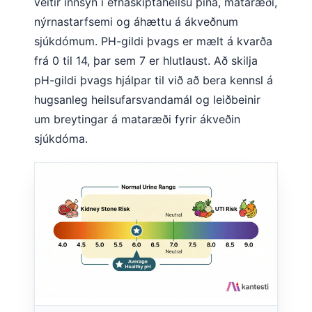
veitir innsýn í efnaskiptaheilsu þína, mataræði,
nýrnastarfsemi og áhættu á ákveðnum
sjúkdómum. PH-gildi þvags er mælt á kvarða
frá 0 til 14, þar sem 7 er hlutlaust. Að skilja
pH-gildi þvags hjálpar til við að bera kennsl á
hugsanleg heilsufarsvandamál og leiðbeinir
um breytingar á mataræði fyrir ákveðin
sjúkdóma.