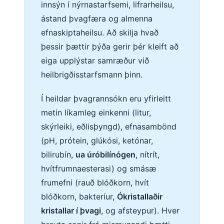
innsýn í nýrnastarfsemi, lifrarheilsu,
ástand þvagfæra og almenna
efnaskiptaheilsu. Að skilja hvað
þessir þættir þýða gerir þér kleift að
eiga upplýstar samræður við
heilbrigðisstarfsmann þinn.
Í heildar þvagrannsókn eru yfirleitt
metin líkamleg einkenni (litur,
skýrleiki, eðlisþyngd), efnasambönd
(pH, prótein, glúkósi, ketónar,
bilirubín,
ua úróbilínógen
, nítrít,
hvítfrumnaesterasi) og smásæ
frumefni (rauð blóðkorn, hvít
blóðkorn, bakteríur,
Ókristallaðir
kristallar í þvagi
, og afsteypur). Hver