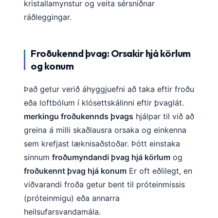
kristallamynstur og veita sérsniðnar
தமிழ்
ráðleggingar.
తెలుగు
मराठी
Froðukennd þvag: Orsakir hjá körlum
اردو
og konum
বাংলা
Það getur verið áhyggjuefni að taka eftir froðu
Shqip
eða loftbólum í klósettskálinni eftir þvaglát.
Magyar
merkingu froðukennds þvags
hjálpar til við að
Slovenščina
greina á milli skaðlausra orsaka og einkenna
한국어
sem krefjast læknisaðstoðar. Þótt einstaka
sinnum
froðumyndandi þvag hjá körlum
og
Polski
froðukennt þvag hjá konum
Er oft eðlilegt, en
Lietuvių kalba
viðvarandi froða getur bent til próteinmissis
Русский
(próteinmigu) eða annarra
ქართული
heilsufarsvandamála.