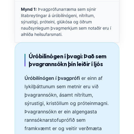
Mynd 1:
Þvagprófunarræma sem sýnir
litabreytingar á úróbílínógeni, nítrítum,
sýrustigi, próteini, glúkósa og öðrum
nauðsynlegum þvagmerkjum sem notaðir eru í
alhliða heilsufarsmati.
Úróbilínógen í þvagi: Það sem
þvagrannsókn þín leiðir í ljós
Úróbilínógen í þvagprófi
er einn af
lykilþáttunum sem metnir eru við
þvagrannsókn, ásamt nítrítum,
sýrustigi, kristöllum og próteinmagni.
Þvagrannsókn er ein algengasta
rannsóknarstofuprófið sem
framkvæmt er og veitir verðmæta