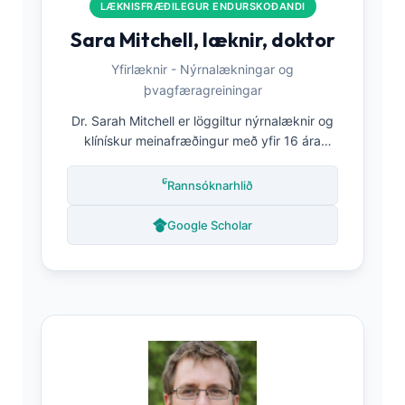
LÆKNISFRÆÐILEGUR ENDURSKOÐANDI
Sara Mitchell, læknir, doktor
Yfirlæknir - Nýrnalækningar og
þvagfæragreiningar
Dr. Sarah Mitchell er löggiltur nýrnalæknir og
klínískur meinafræðingur með yfir 16 ára
reynslu í greiningu nýrnasjúkdóma og mati á
þvagfærum. Hún er með doktorsgráðu í
Rannsóknarhlið
nýrnalífeðlisfræði og hefur gefið út mikið um
túlkun þvagrannsókna, mat á próteinmigu og
Google Scholar
snemmbúna greiningu nýrnasjúkdóma. Sem
meðlimur í læknaráðgjafarnefnd Kantesti
tryggir hún að allt þvagrannsóknarefni
uppfylli strangar klínískar kröfur.