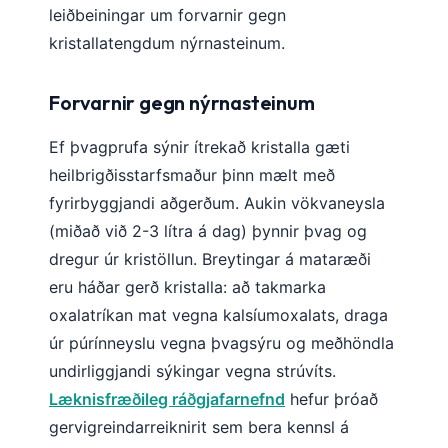
leiðbeiningar um forvarnir gegn
Català
kristallatengdum nýrnasteinum.
O‘zbekcha
Українська
Forvarnir gegn nýrnasteinum
አማርኛ
Ef þvagprufa sýnir ítrekað kristalla gæti
Kiswahili
heilbrigðisstarfsmaður þinn mælt með
ភាសាខ្មែរ
fyrirbyggjandi aðgerðum. Aukin vökvaneysla
ဗမာစာ
(miðað við 2-3 lítra á dag) þynnir þvag og
ไทย
dregur úr kristöllun. Breytingar á mataræði
Tagalog
eru háðar gerð kristalla: að takmarka
Tiếng Việt
oxalatríkan mat vegna kalsíumoxalats, draga
úr púrínneyslu vegna þvagsýru og meðhöndla
Bahasa Melayu
undirliggjandi sýkingar vegna strúvíts.
മലയാളം
Læknisfræðileg ráðgjafarnefnd
hefur þróað
ಕನ್ನಡ
gervigreindarreiknirit sem bera kennsl á
ગુજરાતી