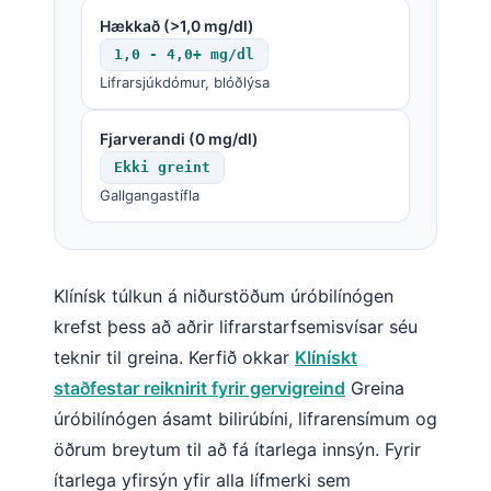
Hækkað (>1,0 mg/dl)
1,0 - 4,0+ mg/dl
Lifrarsjúkdómur, blóðlýsa
Fjarverandi (0 mg/dl)
Ekki greint
Gallgangastífla
Klínísk túlkun á niðurstöðum úróbilínógen
krefst þess að aðrir lifrarstarfsemisvísar séu
teknir til greina. Kerfið okkar
Klínískt
staðfestar reiknirit fyrir gervigreind
Greina
úróbilínógen ásamt bilirúbíni, lifrarensímum og
öðrum breytum til að fá ítarlega innsýn. Fyrir
ítarlega yfirsýn yfir alla lífmerki sem