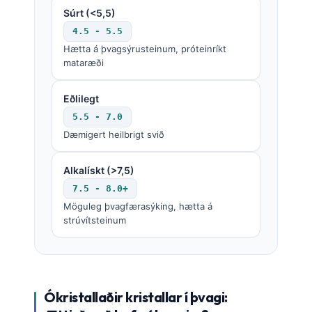
Súrt (<5,5)
4.5 - 5.5
Hætta á þvagsýrusteinum, próteinríkt
mataræði
Eðlilegt
5.5 - 7.0
Dæmigert heilbrigt svið
Alkalískt (>7,5)
7.5 - 8.0+
Möguleg þvagfærasýking, hætta á
strúvítsteinum
Ókristallaðir kristallar í þvagi: