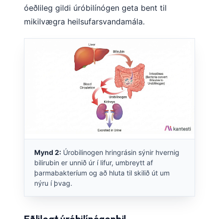
óeðlileg gildi úróbilínógen geta bent til
mikilvægra heilsufarsvandamála.
Mynd 2:
Úrobilinogen hringrásin sýnir hvernig
bilirubin er unnið úr í lifur, umbreytt af
þarmabakteríum og að hluta til skilið út um
nýru í þvag.
Eðlilegt úróbilínógenbil