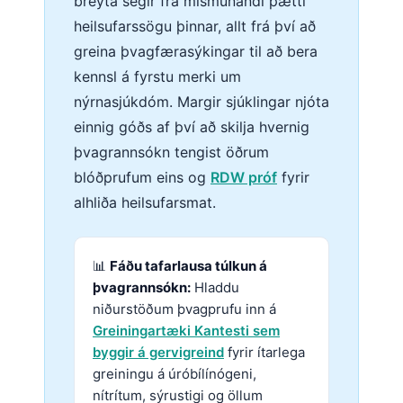
breyta segir frá mismunandi þætti
heilsufarssögu þinnar, allt frá því að
greina þvagfærasýkingar til að bera
kennsl á fyrstu merki um
nýrnasjúkdóm. Margir sjúklingar njóta
einnig góðs af því að skilja hvernig
þvagrannsókn tengist öðrum
blóðprufum eins og
RDW próf
fyrir
alhliða heilsufarsmat.
📊
Fáðu tafarlausa túlkun á
þvagrannsókn:
Hladdu
niðurstöðum þvagprufu inn á
Greiningartæki Kantesti sem
byggir á gervigreind
fyrir ítarlega
greiningu á úróbílínógeni,
nítrítum, sýrustigi og öllum