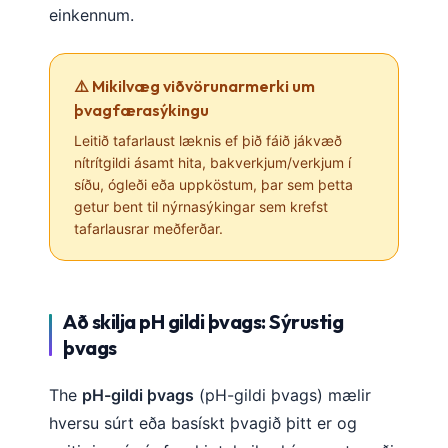
einkennum.
⚠️ Mikilvæg viðvörunarmerki um
þvagfærasýkingu
Leitið tafarlaust læknis ef þið fáið jákvæð
nítrítgildi ásamt hita, bakverkjum/verkjum í
síðu, ógleði eða uppköstum, þar sem þetta
getur bent til nýrnasýkingar sem krefst
tafarlausrar meðferðar.
Að skilja pH gildi þvags: Sýrustig
þvags
The
pH-gildi þvags
(pH-gildi þvags) mælir
hversu súrt eða basískt þvagið þitt er og