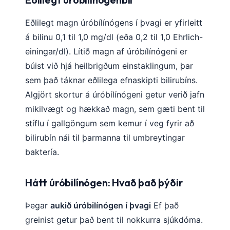
Eðlilegt magn úróbílínógens í þvagi er yfirleitt
á bilinu 0,1 til 1,0 mg/dl (eða 0,2 til 1,0 Ehrlich-
einingar/dl). Lítið magn af úróbílínógeni er
búist við hjá heilbrigðum einstaklingum, þar
sem það táknar eðlilega efnaskipti bilirubíns.
Algjört skortur á úróbílínógeni getur verið jafn
mikilvægt og hækkað magn, sem gæti bent til
stíflu í gallgöngum sem kemur í veg fyrir að
bilirubín nái til þarmanna til umbreytingar
baktería.
Hátt úróbilínógen: Hvað það þýðir
Þegar
aukið úróbilínógen í þvagi
Ef það
greinist getur það bent til nokkurra sjúkdóma.