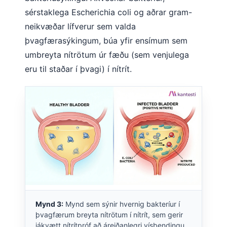
sérstaklega Escherichia coli og aðrar gram-
neikvæðar lífverur sem valda
þvagfærasýkingum, búa yfir ensímum sem
umbreyta nítrötum úr fæðu (sem venjulega
eru til staðar í þvagi) í nítrít.
Mynd 3:
Mynd sem sýnir hvernig bakteríur í
þvagfærum breyta nítrötum í nítrít, sem gerir
jákvætt nítrítpróf að áreiðanlegri vísbendingu