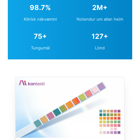
klínískri staðfestingaraðferðum.
98.7%
2M+
Klínísk nákvæmni
Notendur um allan heim
75+
127+
Tungumál
Lönd