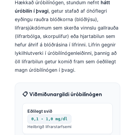
Hækkað úróbilínógen, stundum nefnt
hátt
úróbilín í þvagi
, getur stafað af óhóflegri
eyðingu rauðra blóðkorna (blóðlýsu),
lifrarsjúkdómum sem skerða vinnslu gallrauða
(lifrarbólga, skorpulifur) eða hjartabilun sem
hefur áhrif á blóðrásina í lifrinni. Lifrin gegnir
lykilhlutverki í úróbílínógenleiðinni, þannig að
öll lifrarbilun getur komið fram sem óeðlilegt
magn úróbílínógen í þvagi.
📋 Viðmiðunargildi úróbilínógen
Eðlilegt svið
0,1 - 1,0 mg/dl
Heilbrigð lifrarstarfsemi