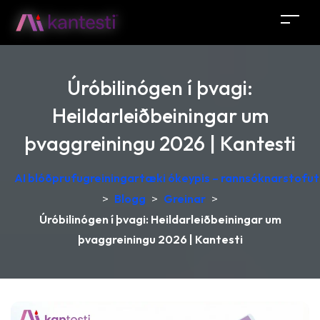
Úróbilinógen í þvagi:
Heildarleiðbeiningar um
þvaggreiningu 2026 | Kantesti
AI blóðprufugreiningartæki ókeypis – rannsóknarstofutú
>
Blogg
>
Greinar
>
Úróbilinógen í þvagi: Heildarleiðbeiningar um
þvaggreiningu 2026 | Kantesti