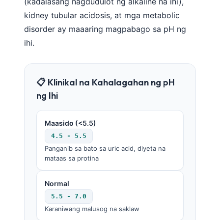
Gàidhlig
(kadalasang nagdudulot ng alkaline na ihi),
kidney tubular acidosis, at mga metabolic
Euskara
disorder ay maaaring magpabago sa pH ng
Македонски јазик
ihi.
Latviešu valoda
Galego
📋 Klinikal na Kahalagahan ng pH
অসমীয়া
ng Ihi
සිංහල
سنڌي
Maasido (<5.5)
پښتو
4.5 - 5.5
Panganib sa bato sa uric acid, diyeta na
mataas sa protina
Slovenčina
Hrvatski
Normal
Suomi
5.5 - 7.0
Karaniwang malusog na saklaw
Қазақ тілі