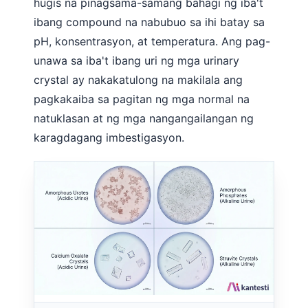
hugis na pinagsama-samang bahagi ng iba't
తెలుగు
ibang compound na nabubuo sa ihi batay sa
pH, konsentrasyon, at temperatura. Ang pag-
मराठी
unawa sa iba't ibang uri ng mga urinary
اردو
crystal ay nakakatulong na makilala ang
বাংলা
pagkakaiba sa pagitan ng mga normal na
Shqip
natuklasan at ng mga nangangailangan ng
Magyar
karagdagang imbestigasyon.
Slovenščina
한국어
Polski
Lietuvių kalba
Русский
ქართული
Čeština