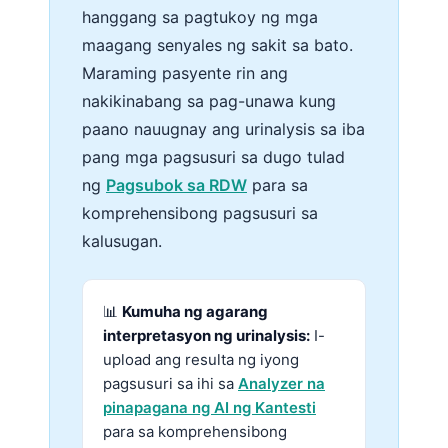
hanggang sa pagtukoy ng mga
maagang senyales ng sakit sa bato.
Maraming pasyente rin ang
nakikinabang sa pag-unawa kung
paano nauugnay ang urinalysis sa iba
pang mga pagsusuri sa dugo tulad
ng
Pagsubok sa RDW
para sa
komprehensibong pagsusuri sa
kalusugan.
📊
Kumuha ng agarang
interpretasyon ng urinalysis:
I-
upload ang resulta ng iyong
pagsusuri sa ihi sa
Analyzer na
pinapagana ng AI ng Kantesti
para sa komprehensibong