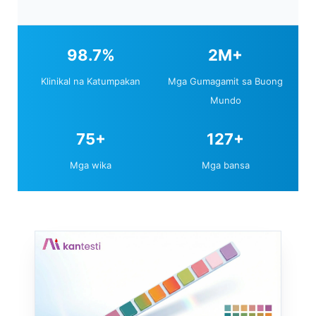
member ng Kantesti Medical Advisory Board,
pinangangasiwaan niya ang metodolohiya ng
pananaliksik at mga protocol ng clinical
98.7%
2M+
validation.
Klinikal na Katumpakan
Mga Gumagamit sa Buong
Mundo
75+
127+
Mga wika
Mga bansa