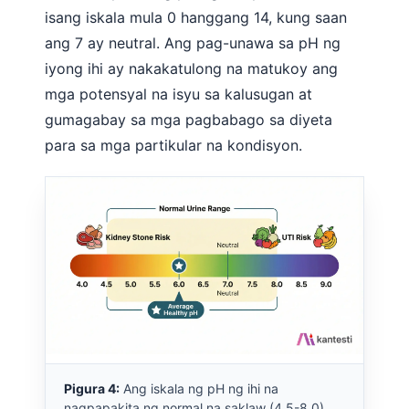
isang iskala mula 0 hanggang 14, kung saan
ang 7 ay neutral. Ang pag-unawa sa pH ng
iyong ihi ay nakakatulong na matukoy ang
mga potensyal na isyu sa kalusugan at
gumagabay sa mga pagbabago sa diyeta
para sa mga partikular na kondisyon.
Pigura 4:
Ang iskala ng pH ng ihi na
nagpapakita ng normal na saklaw (4.5-8.0),