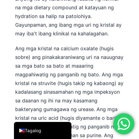
na mga dietary compound at katayuan ng
简体中文
hydration sa halip na patolohiya.
Română
Gayunpaman, ang ibang mga uri ng kristal ay
Türkçe
may iba't ibang klinikal na kahalagahan.
Ελληνικά
Ang mga kristal na calcium oxalate (hugis
Português
sobre) ang pinakakaraniwang uri na nauugnay
Español
sa mga bato sa bato at maaaring
Italiano
magpahiwatig ng panganib ng bato. Ang mga
עִבְרִית
kristal na struvite (hugis takip ng kabaong) ay
Français
kadalasang sinasamahan ng mga impeksyon
العربية
sa daanan ng ihi na may kasamang
bakteryang gumagawa ng urease. Ang mga
Deutsch
kristal na uric acid (hugis diyamante o bariles)
English
ay maaaring magpahiwatig ng panganib ng
Tagalog
gout o diyeta na mayaman sa purine. Ang