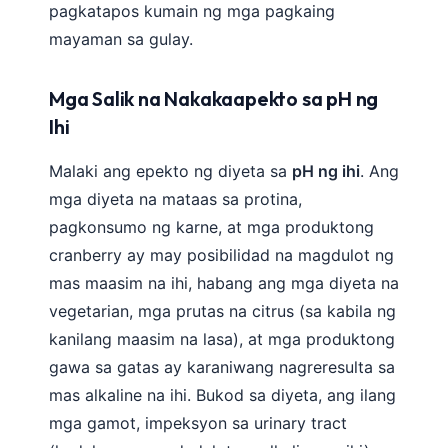
pagkatapos kumain ng mga pagkaing
Frysk
mayaman sa gulay.
Esperanto
Беларуская мова
Mga Salik na Nakakaapekto sa pH ng
Татар теле
Ihi
Кыргызча
Malaki ang epekto ng diyeta sa
pH ng ihi
. Ang
ئۇيغۇرچە
mga diyeta na mataas sa protina,
Cebuano
pagkonsumo ng karne, at mga produktong
Basa Jawa
cranberry ay may posibilidad na magdulot ng
mas maasim na ihi, habang ang mga diyeta na
ພາສາລາວ
vegetarian, mga prutas na citrus (sa kabila ng
Монгол
kanilang maasim na lasa), at mga produktong
Afrikaans
gawa sa gatas ay karaniwang nagreresulta sa
العربية المغربية
mas alkaline na ihi. Bukod sa diyeta, ang ilang
Occitan
mga gamot, impeksyon sa urinary tract