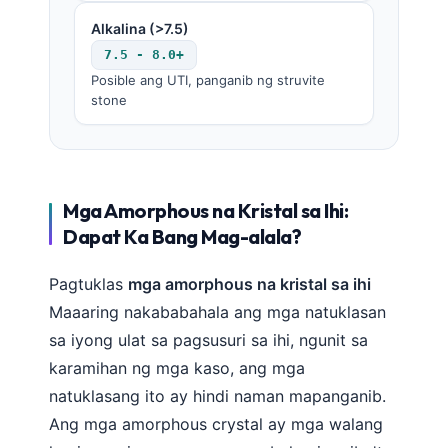
Català
Alkalina (>7.5)
O‘zbekcha
7.5 - 8.0+
Posible ang UTI, panganib ng struvite
Українська
stone
አማርኛ
Kiswahili
ភាសាខ្មែរ
Mga Amorphous na Kristal sa Ihi:
ဗမာစာ
Dapat Ka Bang Mag-alala?
ไทย
Tiếng Việt
Pagtuklas
mga amorphous na kristal sa ihi
Maaaring nakababahala ang mga natuklasan
Bahasa Melayu
sa iyong ulat sa pagsusuri sa ihi, ngunit sa
മലയാളം
karamihan ng mga kaso, ang mga
ಕನ್ನಡ
natuklasang ito ay hindi naman mapanganib.
ગુજરાતી
Ang mga amorphous crystal ay mga walang
தமிழ்