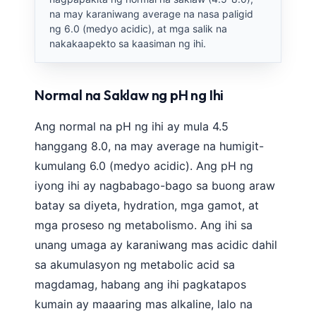
na may karaniwang average na nasa paligid
ng 6.0 (medyo acidic), at mga salik na
nakakaapekto sa kaasiman ng ihi.
Normal na Saklaw ng pH ng Ihi
Ang normal na pH ng ihi ay mula 4.5
hanggang 8.0, na may average na humigit-
kumulang 6.0 (medyo acidic). Ang pH ng
iyong ihi ay nagbabago-bago sa buong araw
batay sa diyeta, hydration, mga gamot, at
mga proseso ng metabolismo. Ang ihi sa
unang umaga ay karaniwang mas acidic dahil
sa akumulasyon ng metabolic acid sa
magdamag, habang ang ihi pagkatapos
Norsk bokmål
kumain ay maaaring mas alkaline, lalo na
Ślōnskŏ gŏdka