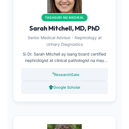
TAGASURI NG MEDIKAL
Sarah Mitchell, MD, PhD
Senior Medical Advisor - Nephrology at
Urinary Diagnostics
Si Dr. Sarah Mitchell ay isang board certified
nephrologist at clinical pathologist na may
mahigit 16 na taon ng karanasan sa diagnosis
ng sakit sa bato at pagtatasa ng urinary
ResearchGate
tract. Mayroon siyang PhD sa Renal
Physiology at malawakan nang
Google Scholar
nakapaglathala tungkol sa interpretasyon ng
urinalysis, pagtatasa ng proteinuria, at
maagang pagtuklas ng sakit sa bato. Bilang
miyembro ng Kantesti Medical Advisory
Board, tinitiyak niyang ang lahat ng nilalaman
ng urinalysis ay nakakatugon sa mahigpit na