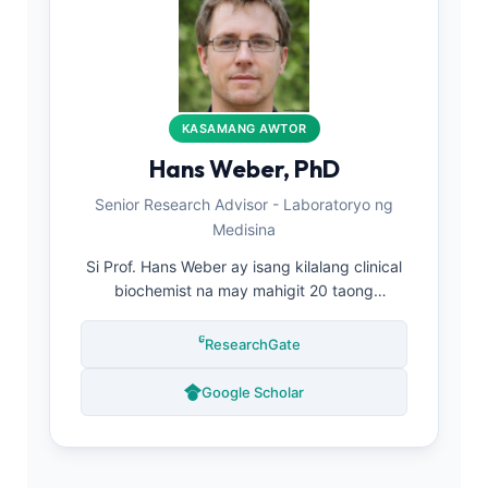
klinikal na pamantayan.
KASAMANG AWTOR
Hans Weber, PhD
Senior Research Advisor - Laboratoryo ng
Medisina
Si Prof. Hans Weber ay isang kilalang clinical
biochemist na may mahigit 20 taong
karanasan sa medisina sa laboratoryo at
diagnostic testing. Mayroon siyang PhD sa
ResearchGate
Clinical Biochemistry mula sa Heidelberg
University at nakapag-ambag sa maraming
Google Scholar
publikasyong sinuri ng mga kapwa eksperto
tungkol sa metodolohiya ng urinalysis,
biomarker validation, at AI-assisted
diagnostic systems. Bilang isang senior