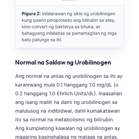
Pigura 2:
Inilalarawan ng siklo ng urobilinogen
kung paano pinoproseso ang bilirubin sa atay,
kino-convert ng bakterya sa bituka, at
bahagyang inilalabas sa pamamagitan ng mga
bato patungo sa ihi.
Normal na Saklaw ng Urobilinogen
Ang normal na antas ng urobilinogen sa ihi ay
karaniwang mula 0.1 hanggang 1.0 mg/dL (o
0.2 hanggang 1.0 Ehrlich Units/dL). Inaasahan
ang isang maliit na dami ng urobilinogen sa
malulusog na indibidwal, dahil kumakatawan
ito sa normal na metabolismo ng bilirubin.
Ang kumpletong kawalan ng urobilinogen ay
maaaring kasinghalaga ng mataas na antas,