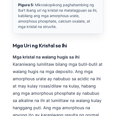
日本語
Pigura 5:
Mikroskopikong paghahambing ng
iba't ibang uri ng kristal na matatagpuan sa ihi,
Eesti
kabilang ang mga amorphous urate,
Azərbaycan dili
amorphous phosphate, calcium oxalate, at
mga kristal na struvite.
Bosanski
Svenska
Mga Uri ng Kristal sa Ihi
Српски језик
Íslenska
Mga kristal na walang hugis sa ihi
Հայերեն
Karaniwang lumilitaw bilang mga butil-butil at
Bahasa Indonesia
walang hugis na mga deposito. Ang mga
amorphous urate ay nabubuo sa acidic na ihi
हिन्दी
at may kulay rosas/dilaw na kulay, habang
Nederlands
ang mga amorphous phosphate ay nabubuo
Dansk
sa alkaline na ihi at lumilitaw na walang kulay
Български
hanggang puti. Ang mga amorphous na
فارسی
anyong ito ay karaniwang resulta ng normal