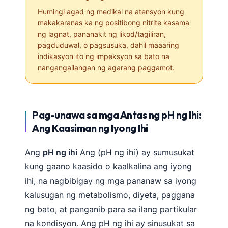
Humingi agad ng medikal na atensyon kung
makakaranas ka ng positibong nitrite kasama
ng lagnat, pananakit ng likod/tagiliran,
pagduduwal, o pagsusuka, dahil maaaring
indikasyon ito ng impeksyon sa bato na
nangangailangan ng agarang paggamot.
Pag-unawa sa mga Antas ng pH ng Ihi:
Ang Kaasiman ng Iyong Ihi
Ang
pH ng ihi
Ang (pH ng ihi) ay sumusukat
kung gaano kaasido o kaalkalina ang iyong
ihi, na nagbibigay ng mga pananaw sa iyong
kalusugan ng metabolismo, diyeta, paggana
ng bato, at panganib para sa ilang partikular
na kondisyon. Ang pH ng ihi ay sinusukat sa