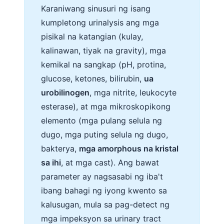
Karaniwang sinusuri ng isang
kumpletong urinalysis ang mga
pisikal na katangian (kulay,
kalinawan, tiyak na gravity), mga
kemikal na sangkap (pH, protina,
glucose, ketones, bilirubin,
ua
urobilinogen
, mga nitrite, leukocyte
esterase), at mga mikroskopikong
elemento (mga pulang selula ng
dugo, mga puting selula ng dugo,
bakterya,
mga amorphous na kristal
sa ihi
, at mga cast). Ang bawat
parameter ay nagsasabi ng iba't
ibang bahagi ng iyong kwento sa
kalusugan, mula sa pag-detect ng
mga impeksyon sa urinary tract