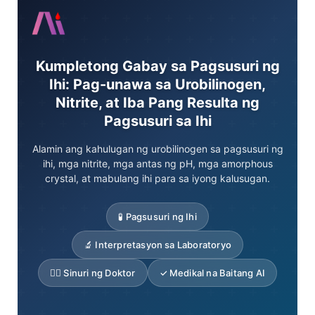
Kumpletong Gabay sa Pagsusuri ng
Ihi: Pag-unawa sa Urobilinogen,
Nitrite, at Iba Pang Resulta ng
Pagsusuri sa Ihi
Alamin ang kahulugan ng urobilinogen sa pagsusuri ng
ihi, mga nitrite, mga antas ng pH, mga amorphous
crystal, at mabulang ihi para sa iyong kalusugan.
🧪 Pagsusuri ng Ihi
🔬 Interpretasyon sa Laboratoryo
👨‍⚕️ Sinuri ng Doktor
✓ Medikal na Baitang AI