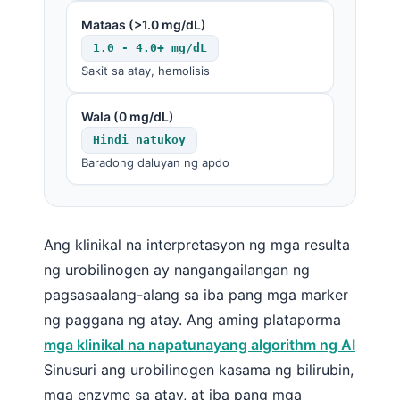
Mataas (>1.0 mg/dL)
1.0 - 4.0+ mg/dL
Sakit sa atay, hemolisis
Wala (0 mg/dL)
Hindi natukoy
Baradong daluyan ng apdo
Ang klinikal na interpretasyon ng mga resulta
ng urobilinogen ay nangangailangan ng
pagsasaalang-alang sa iba pang mga marker
ng paggana ng atay. Ang aming plataporma
mga klinikal na napatunayang algorithm ng AI
Sinusuri ang urobilinogen kasama ng bilirubin,
mga enzyme sa atay, at iba pang mga