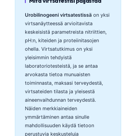
Mitä virtsatestisi paljastaa
Urobilinogeeni virtsatestissä
on yksi
virtsanäytteessä arvioitavista
keskeisistä parametreista nitriittien,
pH:n, kiteiden ja proteiinitasojen
ohella. Virtsatutkimus on yksi
yleisimmin tehdyistä
laboratoriotesteistä, ja se antaa
arvokasta tietoa munuaisten
toiminnasta, maksasi terveydestä,
virtsateiden tilasta ja yleisestä
aineenvaihdunnan terveydestä.
Näiden merkkiaineiden
ymmärtäminen antaa sinulle
mahdollisuuden käydä tietoon
perustuvia keskusteluja