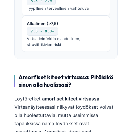
5.5 - 7.0
Frysk
Tyypillinen terveellinen vaihteluväli
Esperanto
Alkalinen (>7,5)
Беларуская мова
7.5 - 8.0+
Татар теле
Virtsatieinfektio mahdollinen,
struviittikivien riski
Кыргызча
ئۇيغۇرچە
Cebuano
Basa Jawa
Amorfiset kiteet virtsassa: Pitäisikö
sinun olla huolissasi?
ພາສາລາວ
Монгол
Löytöretket
amorfiset kiteet virtsassa
Afrikaans
Virtsanäytteessäsi näkyvät löydökset voivat
العربية المغربية
olla huolestuttavia, mutta useimmissa
Occitan
tapauksissa nämä löydökset ovat
vaarattomia. Amorfiset kiteet ovat