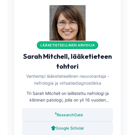
LÄÄKETIETEELLINEN ARVIOIJA
Sarah Mitchell, lääketieteen
tohtori
Vanhempi lääketieteellinen neuvonantaja -
nefrologia ja virtsatiediagnostiikka
Tri Sarah Mitchell on laillistettu nefrologi ja
kliininen patologi, jolla on yli 16 vuoden
kokemus munuaissairauksien diagnosoinnista
ja virtsateiden arvioinnista. Hänellä on
ResearchGate
munuaisfysiologian tohtorin tutkinto ja hän on
julkaissut laajasti artikkeleita
Google Scholar
virtsatutkimusten tulkinnasta, proteinurian