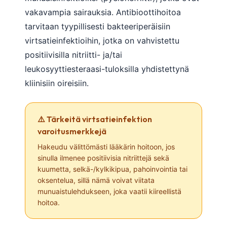
vakavampia sairauksia. Antibioottihoitoa
tarvitaan tyypillisesti bakteeriperäisiin
virtsatieinfektioihin, jotka on vahvistettu
positiivisilla nitriitti- ja/tai
leukosyyttiesteraasi-tuloksilla yhdistettynä
kliinisiin oireisiin.
⚠️ Tärkeitä virtsatieinfektion
varoitusmerkkejä
Hakeudu välittömästi lääkärin hoitoon, jos
sinulla ilmenee positiivisia nitriittejä sekä
kuumetta, selkä-/kylkikipua, pahoinvointia tai
oksentelua, sillä nämä voivat viitata
munuaistulehdukseen, joka vaatii kiireellistä
hoitoa.