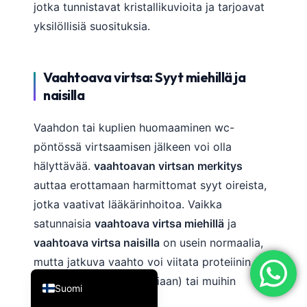
jotka tunnistavat kristallikuvioita ja tarjoavat
简体中文
yksilöllisiä suosituksia.
Română
Türkçe
Vaahtoava virtsa: Syyt miehillä ja
Ελληνικά
naisilla
Português
Vaahdon tai kuplien huomaaminen wc-
Español
pöntössä virtsaamisen jälkeen voi olla
Italiano
hälyttävää.
vaahtoavan virtsan merkitys
עִבְרִית
auttaa erottamaan harmittomat syyt oireista,
Français
jotka vaativat lääkärinhoitoa. Vaikka
العربية
satunnaisia
vaahtoava virtsa miehillä
ja
vaahtoava virtsa naisilla
on usein normaalia,
Deutsch
mutta jatkuva vaahto voi viitata proteiinin
English
menetykseen (proteinuriaan) tai muihin
Suomi
terveysongelmiin.