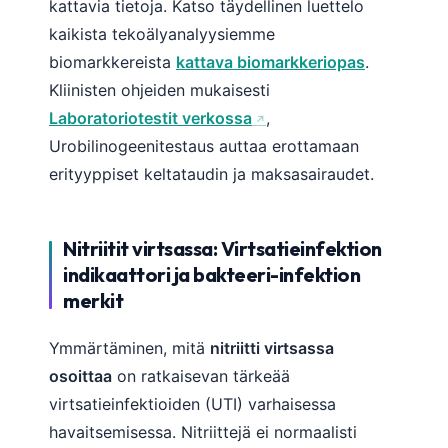
kattavia tietoja. Katso täydellinen luettelo
kaikista tekoälyanalyysiemme
biomarkkereista
kattava biomarkkeriopas
.
Kliinisten ohjeiden mukaisesti
Laboratoriotestit verkossa
,
Urobilinogeenitestaus auttaa erottamaan
erityyppiset keltataudin ja maksasairaudet.
Nitriitit virtsassa: Virtsatieinfektion
indikaattori ja bakteeri-infektion
merkit
Ymmärtäminen, mitä
nitriitti virtsassa
osoittaa
on ratkaisevan tärkeää
virtsatieinfektioiden (UTI) varhaisessa
havaitsemisessa. Nitriittejä ei normaalisti