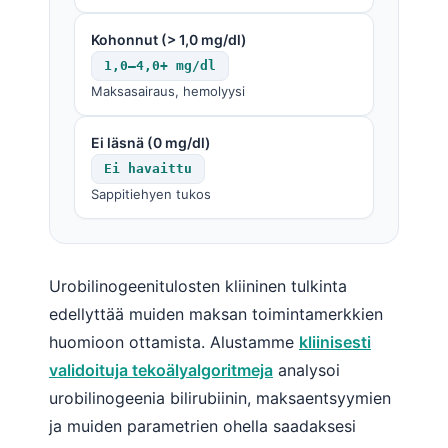
Kohonnut (> 1,0 mg/dl)
1,0–4,0+ mg/dl
Maksasairaus, hemolyysi
Ei läsnä (0 mg/dl)
Ei havaittu
Sappitiehyen tukos
Urobilinogeenitulosten kliininen tulkinta
edellyttää muiden maksan toimintamerkkien
huomioon ottamista. Alustamme
kliinisesti
validoituja tekoälyalgoritmeja
analysoi
urobilinogeenia bilirubiinin, maksaentsyymien
ja muiden parametrien ohella saadaksesi