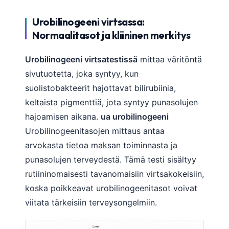
Urobilinogeeni virtsassa:
Normaalitasot ja kliininen merkitys
Urobilinogeeni virtsatestissä
mittaa väritöntä
sivutuotetta, joka syntyy, kun
suolistobakteerit hajottavat bilirubiinia,
keltaista pigmenttiä, jota syntyy punasolujen
hajoamisen aikana.
ua urobilinogeeni
Urobilinogeenitasojen mittaus antaa
arvokasta tietoa maksan toiminnasta ja
punasolujen terveydestä. Tämä testi sisältyy
rutiininomaisesti tavanomaisiin virtsakokeisiin,
koska poikkeavat urobilinogeenitasot voivat
viitata tärkeisiin terveysongelmiin.