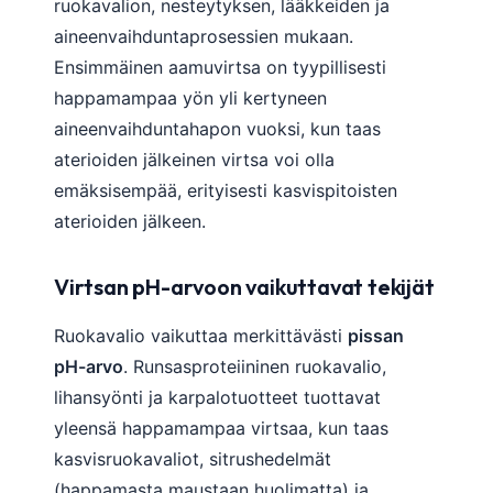
ruokavalion, nesteytyksen, lääkkeiden ja
aineenvaihduntaprosessien mukaan.
Ensimmäinen aamuvirtsa on tyypillisesti
happamampaa yön yli kertyneen
aineenvaihduntahapon vuoksi, kun taas
aterioiden jälkeinen virtsa voi olla
emäksisempää, erityisesti kasvispitoisten
aterioiden jälkeen.
Virtsan pH-arvoon vaikuttavat tekijät
Ruokavalio vaikuttaa merkittävästi
pissan
pH-arvo
. Runsasproteiininen ruokavalio,
lihansyönti ja karpalotuotteet tuottavat
yleensä happamampaa virtsaa, kun taas
kasvisruokavaliot, sitrushedelmät
(happamasta maustaan huolimatta) ja