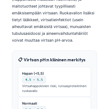
maitotuotteet johtavat tyypillisesti
emäksisempään virtsaan. Ruokavalion lisäksi
tietyt lääkkeet, virtsatieinfektiot (usein
aiheuttavat emäksistä virtsaa), munuaisten
tubulusasidoosi ja aineenvaihduntahäiriöt
voivat muuttaa virtsan pH-arvoa.
📋 Virtsan pH:n kliininen merkitys
Hapan (<5,5)
4.5 - 5.5
Virtsahappokivien riski, runsasproteiininen
ruokavalio
Norsk bokmål
Normaali
Ślōnskŏ gŏdka