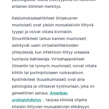
erilainen kliininen merkitys.
తెలుగు
मराठी
Kalsiumoksalaattikiteet (kirjekuoren
اردو
muotoiset) ovat yleisin munuaiskiviin liittyvä
বাংলা
tyyppi ja voivat viitata kiviriskiin.
Struviittikiteet (arkun kannen muotoiset)
Shqip
esiintyvät usein virtsatieinfektioiden
Magyar
yhteydessä, kun infektioon liittyy ureaasia
Slovenščina
tuottavia bakteereja. Virtsahappokiteet
한국어
(timantin tai tynnyrin muotoiset) voivat viitata
Polski
kihtiin tai puriinipitoiseen ruokavalioon.
Kystiinikiteet (kuusikulmaiset) ovat aina
Lietuvių kalba
patologisia ja viittaavat kystinuriaan, joka on
Русский
geneettinen sairaus.
Amerikan
ქართული
urologiyhdistys
tarjoaa kliinisiä ohjeita
Čeština
kiteisiin liittyvien munuaiskivien ehkäisyyn.