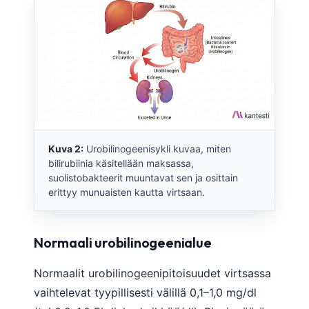
Kuva 2:
Urobilinogeenisykli kuvaa, miten
bilirubiinia käsitellään maksassa,
suolistobakteerit muuntavat sen ja osittain
erittyy munuaisten kautta virtsaan.
Normaali urobilinogeenialue
Normaalit urobilinogeenipitoisuudet virtsassa
vaihtelevat tyypillisesti välillä 0,1–1,0 mg/dl