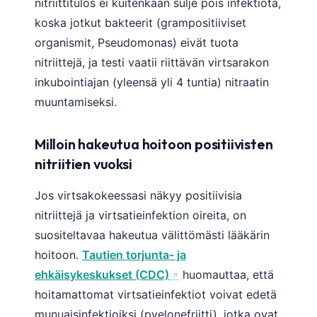
nitriittitulos ei kuitenkaan sulje pois infektiota,
koska jotkut bakteerit (grampositiiviset
organismit, Pseudomonas) eivät tuota
nitriittejä, ja testi vaatii riittävän virtsarakon
inkubointiajan (yleensä yli 4 tuntia) nitraatin
muuntamiseksi.
Milloin hakeutua hoitoon positiivisten
nitriitien vuoksi
Jos virtsakokeessasi näkyy positiivisia
nitriittejä ja virtsatieinfektion oireita, on
suositeltavaa hakeutua välittömästi lääkärin
hoitoon.
Tautien torjunta- ja
ehkäisykeskukset (CDC)
huomauttaa, että
hoitamattomat virtsatieinfektiot voivat edetä
munuaisinfektioiksi (pyelonefriitti), jotka ovat