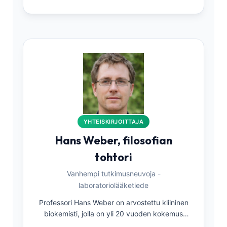
arvioinnista ja munuaissairauksien varhaisesta
havaitsemisesta. Kantestin lääketieteellisen
neuvoa-antavan toimikunnan jäsenenä hän
varmistaa, että kaikki virtsatutkimusten
sisältö täyttää tiukat kliiniset standardit.
YHTEISKIRJOITTAJA
Hans Weber, filosofian
tohtori
Vanhempi tutkimusneuvoja -
laboratoriolääketiede
Professori Hans Weber on arvostettu kliininen
biokemisti, jolla on yli 20 vuoden kokemus
laboratoriolääketieteestä ja diagnostisesta