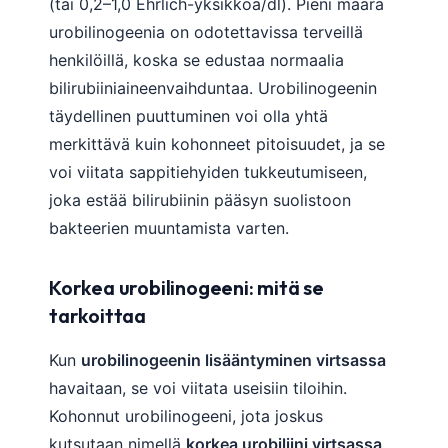
(tai 0,2–1,0 Ehrlich-yksikköä/dl). Pieni määrä
urobilinogeenia on odotettavissa terveillä
henkilöillä, koska se edustaa normaalia
bilirubiiniaineenvaihduntaa. Urobilinogeenin
täydellinen puuttuminen voi olla yhtä
merkittävä kuin kohonneet pitoisuudet, ja se
voi viitata sappitiehyiden tukkeutumiseen,
joka estää bilirubiinin pääsyn suolistoon
bakteerien muuntamista varten.
Korkea urobilinogeeni: mitä se
tarkoittaa
Kun
urobilinogeenin lisääntyminen virtsassa
havaitaan, se voi viitata useisiin tiloihin.
Kohonnut urobilinogeeni, jota joskus
kutsutaan nimellä
korkea urobiliini virtsassa
,