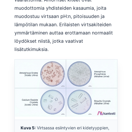
Gàidhlig
muodottomia yhdisteiden kasaumia, joita
Euskara
muodostuu virtsaan pH:n, pitoisuuden ja
Македонски јазик
lämpötilan mukaan. Erilaisten virtsakiteiden
Latviešu valoda
ymmärtäminen auttaa erottamaan normaalit
Galego
löydökset niistä, jotka vaativat
lisätutkimuksia.
অসমীয়া
සිංහල
سنڌي
پښتو
Slovenčina
Hrvatski
Қазақ тілі
Català
Kuva 5:
Virtsassa esiintyvien eri kidetyyppien,