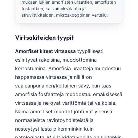
mukaan lukien amorfisten uraattien, amorfisten
O‘zbekcha
fosfaattien, kalsiumoksalaatin ja
Українська
struviittikiteiden, mikroskooppinen vertailu.
አማርኛ
Kiswahili
Virtsakiteiden tyypit
ភាសាខ្មែរ
Amorfiset kiteet virtsassa
tyypillisesti
ဗမာစာ
esiintyvät rakeisina, muodottomina
ไทย
kerrostumina. Amorfisia uraatteja muodostuu
Tagalog
happamassa virtsassa ja niillä on
vaaleanpunainen/keltainen sävy, kun taas
Tiếng Việt
amorfisia fosfaatteja muodostuu emäksisessä
Bahasa Melayu
virtsassa ja ne ovat värittömiä tai valkoisia.
മലയാളം
Nämä amorfiset muodot johtuvat yleensä
ಕನ್ನಡ
normaaleista ravintoyhdisteistä ja
ગુજરાતી
nesteytystilasta pikemminkin kuin
தமிழ்
patologiasta. Muilla kidetyypeillä on kuitenkin