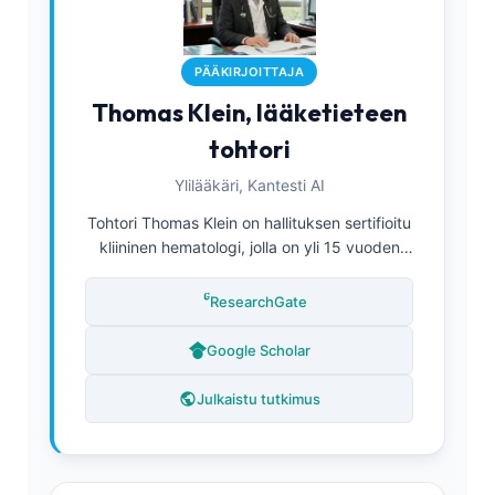
PÄÄKIRJOITTAJA
Thomas Klein, lääketieteen
tohtori
Ylilääkäri, Kantesti AI
Tohtori Thomas Klein on hallituksen sertifioitu
kliininen hematologi, jolla on yli 15 vuoden
kokemus laboratoriolääketieteestä ja
tekoälyavusteisesta diagnostiikasta.
ResearchGate
Lääketieteellisestä johtajasta (Chief Medical
Officer) Kantesti AI:ssa hän johtaa kliinisen
Google Scholar
validoinnin prosesseja ja valvoo
omistusoikeudellisen hermoverkon
Julkaistu tutkimus
lääketieteellistä tarkkuutta. Tohtori Klein on
julkaissut laajasti biomarkkerianalyysistä ja
virtsanäytteiden tulkinnasta
laboratoriolääketieteen aiheista.