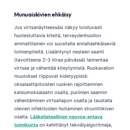
日本語
Eesti
Munuaiskivien ehkäisy
Azərbaycan dili
Jos virtsanäytteessäsi näkyy toistuvasti
Bosanski
huolestuttavia kiteitä, terveydenhuollon
Svenska
ammattilainen voi suositella ennaltaehkäiseviä
Српски језик
toimenpiteitä. Lisääntynyt nesteen saanti
(tavoitteena 2–3 litraa päivässä) laimentaa
Íslenska
virtsaa ja vähentää kiteytymistä. Ruokavalion
Հայերեն
muutokset riippuvat kidetyypistä:
Bahasa Indonesia
oksalaattipitoisten ruokien rajoittaminen
हिन्दी
kalsiumoksalaatin osalta, puriinien saannin
Nederlands
vähentäminen virtsahapon osalta ja taustalla
olevien infektioiden hoitaminen struviittikiven
Dansk
osalta.
Lääketieteellinen neuvoa-antava
Български
toimikunta
on kehittänyt tekoälyalgoritmeja,
فارسی