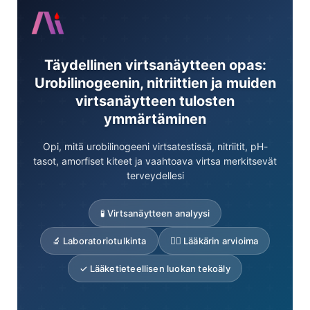
Täydellinen virtsanäytteen opas:
Urobilinogeenin, nitriittien ja muiden
virtsanäytteen tulosten
ymmärtäminen
Opi, mitä urobilinogeeni virtsatestissä, nitriitit, pH-
tasot, amorfiset kiteet ja vaahtoava virtsa merkitsevät
terveydellesi
🧪 Virtsanäytteen analyysi
🔬 Laboratoriotulkinta
👨‍⚕️ Lääkärin arvioima
✓ Lääketieteellisen luokan tekoäly