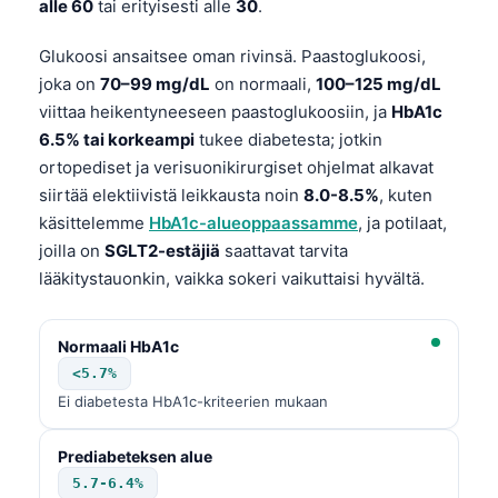
alle 60
tai erityisesti alle
30
.
Glukoosi ansaitsee oman rivinsä. Paastoglukoosi,
joka on
70–99 mg/dL
on normaali,
100–125 mg/dL
viittaa heikentyneeseen paastoglukoosiin, ja
HbA1c
6.5% tai korkeampi
tukee diabetesta; jotkin
ortopediset ja verisuonikirurgiset ohjelmat alkavat
siirtää elektiivistä leikkausta noin
8.0-8.5%
, kuten
käsittelemme
HbA1c-alueoppaassamme
, ja potilaat,
joilla on
SGLT2-estäjiä
saattavat tarvita
lääkitystauonkin, vaikka sokeri vaikuttaisi hyvältä.
Normaali HbA1c
<5.7%
Ei diabetesta HbA1c-kriteerien mukaan
Prediabeteksen alue
5.7-6.4%