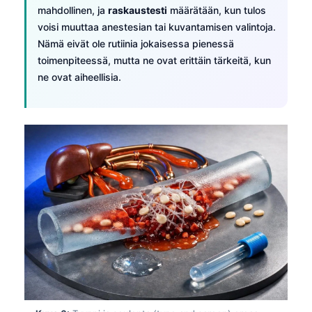
Gàidhlig
mahdollinen, ja
raskaustesti
määrätään, kun tulos
Euskara
voisi muuttaa anestesian tai kuvantamisen valintoja.
Nämä eivät ole rutiinia jokaisessa pienessä
Македонски јазик
toimenpiteessä, mutta ne ovat erittäin tärkeitä, kun
Latviešu valoda
ne ovat aiheellisia.
Galego
অসমীয়া
සිංහල
سنڌي
پښتو
Slovenčina
Hrvatski
Қазақ тілі
Català