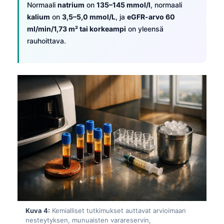
Normaali
natrium
on
135–145 mmol/l
, normaali
kalium
on
3,5–5,0 mmol/L
, ja
eGFR-arvo 60
ml/min/1,73 m² tai korkeampi
on yleensä
rauhoittava.
Kuva 4:
Kemialliset tutkimukset auttavat arvioimaan
nesteytyksen, munuaisten varareservin,