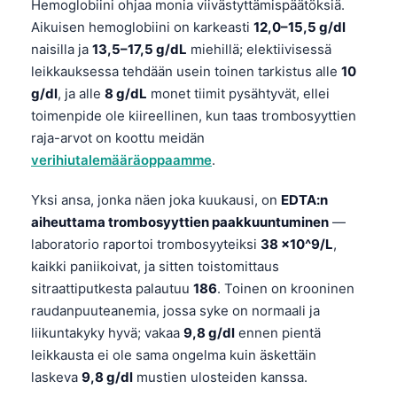
Hemoglobiini ohjaa monia viivästyttämispäätöksiä.
Aikuisen hemoglobiini on karkeasti
12,0–15,5 g/dl
naisilla ja
13,5–17,5 g/dL
miehillä; elektiivisessä
leikkauksessa tehdään usein toinen tarkistus alle
10
g/dl
, ja alle
8 g/dL
monet tiimit pysähtyvät, ellei
toimenpide ole kiireellinen, kun taas trombosyyttien
raja-arvot on koottu meidän
verihiutalemääräoppaamme
.
Yksi ansa, jonka näen joka kuukausi, on
EDTA:n
aiheuttama trombosyyttien paakkuuntuminen
—
laboratorio raportoi trombosyyteiksi
38 x10^9/L
,
kaikki paniikoivat, ja sitten toistomittaus
sitraattiputkesta palautuu
186
. Toinen on krooninen
raudanpuuteanemia, jossa syke on normaali ja
liikuntakyky hyvä; vakaa
9,8 g/dl
ennen pientä
leikkausta ei ole sama ongelma kuin äskettäin
laskeva
9,8 g/dl
mustien ulosteiden kanssa.