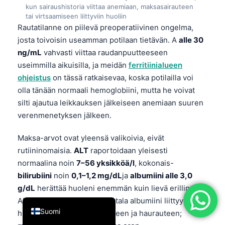
kun sairaushistoria viittaa anemiaan, maksasairauteen
简体中文
tai virtsaamiseen liittyviin huoliin
Rautatilanne on piilevä preoperatiivinen ongelma,
Română
josta toivoisin useamman potilaan tietävän. A
alle 30
Türkçe
ng/mL
vahvasti viittaa raudanpuutteeseen
Ελληνικά
useimmilla aikuisilla, ja meidän
ferritiinialueen
ohjeistus
on tässä ratkaisevaa, koska potilailla voi
Português
olla tänään normaali hemoglobiini, mutta he voivat
Español
silti ajautua leikkauksen jälkeiseen anemiaan suuren
Italiano
verenmenetyksen jälkeen.
עִבְרִית
Maksa-arvot ovat yleensä valikoivia, eivät
Français
rutiininomaisia.
ALT
raportoidaan yleisesti
العربية
normaalina noin
7–56 yksikköä/l
, kokonais-
bilirubiini
noin
0,1–1,2 mg/dL
ja
albumiini alle 3,0
Deutsch
g/dL
herättää huoleni enemmän kuin lievä erillinen
English
ALT-arvon nousu, koska matala albumiini liittyy
Suomi
huonoon haavan paranemiseen ja haurauteen;