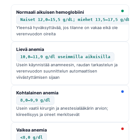
Normaali aikuisen hemoglobiini
Naiset 12,0–15,5 g/dL; miehet 13,5–17,5 g/dL
Yleensä hyväksyttävää, jos tilanne on vakaa eikä ole
verenvuodon oireita
Lievä anemia
10,0–11,9 g/dl useimmilla aikuisilla
Usein käynnistää anamneesin, raudan tarkastelun ja
verenvuodon suunnittelun automaattisen
viivästyttämisen sijaan
Kohtalainen anemia
8,0–9,9 g/dl
Usein vaatii kirurgin ja anestesialääkärin arvion;
kiireellisyys ja oireet merkitsevät
Vaikea anemia
<8,0 g/dl