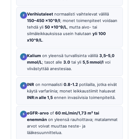
Verihiutaleet
normaalisti vaihtelevat välillä
150–450 x10^9/l
; monet toimenpiteet voidaan
tehdä yli
50 x10^9/L
, mutta aivo- tai
silmäleikkauksissa usein halutaan
yli 100
x10^9/L
.
Kalium
on yleensä turvallisinta välillä
3,5–5,0
mmol/L
; tasot alle
3.0
tai yli
5,5 mmol/l
voi
viivästyttää anestesiaa.
INR
on normaalisti
0.8-1.2
potilailla, jotka eivät
käytä varfariinia; monet leikkaustiimit haluavat
INR:n alle 1,5
ennen invasiivisia toimenpiteitä.
eGFR-arvo
of
60 mL/min/1,73 m² tai
enemmän
on yleensä rauhoittava; matalammat
arvot voivat muuttaa neste- ja
lääkesuunnittelua.