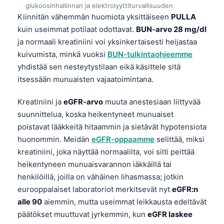
glukoosinhallinnan ja elektrolyyttiturvallisuuden
Kiinnitän vähemmän huomiota yksittäiseen
PULLA
kuin useimmat potilaat odottavat.
BUN-arvo 28 mg/dl
ja normaali kreatiniini voi yksinkertaisesti heijastaa
kuivumista, minkä vuoksi
BUN-tulkintaohjeemme
yhdistää sen nesteytystilaan eikä käsittele sitä
itsessään munuaisten vajaatoimintana.
Kreatiniini ja
eGFR-arvo
muuta anestesiaan liittyvää
suunnittelua, koska heikentyneet munuaiset
poistavat lääkkeitä hitaammin ja sietävät hypotensiota
huonommin. Meidän
eGFR-oppaamme
selittää, miksi
kreatiniini, joka näyttää normaalilta, voi silti peittää
heikentyneen munuaisvarannon iäkkäillä tai
henkilöillä, joilla on vähäinen lihasmassa; jotkin
eurooppalaiset laboratoriot merkitsevät nyt
eGFR:n
alle 90
aiemmin, mutta useimmat leikkausta edeltävät
päätökset muuttuvat jyrkemmin, kun
eGFR laskee