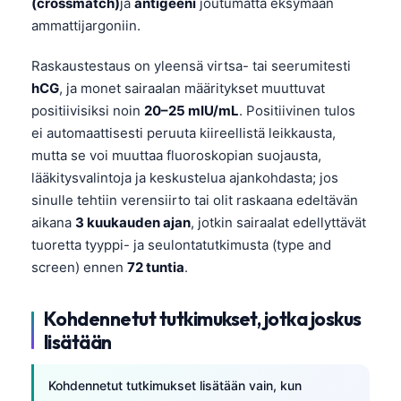
(crossmatch)
ja
antigeeni
joutumatta eksymään
ammattijargoniin.
తెలుగు
मराठी
Raskaustestaus on yleensä virtsa- tai seerumitesti
اردو
hCG
, ja monet sairaalan määritykset muuttuvat
positiivisiksi noin
20–25 mIU/mL
. Positiivinen tulos
বাংলা
ei automaattisesti peruuta kiireellistä leikkausta,
Shqip
mutta se voi muuttaa fluoroskopian suojausta,
Magyar
lääkitysvalintoja ja keskustelua ajankohdasta; jos
sinulle tehtiin verensiirto tai olit raskaana edeltävän
Slovenščina
aikana
3 kuukauden ajan
, jotkin sairaalat edellyttävät
한국어
tuoretta tyyppi- ja seulontatutkimusta (type and
Polski
screen) ennen
72 tuntia
.
Lietuvių kalba
Kohdennetut tutkimukset, jotka joskus
Русский
lisätään
ქართული
Čeština
Kohdennetut tutkimukset lisätään vain, kun