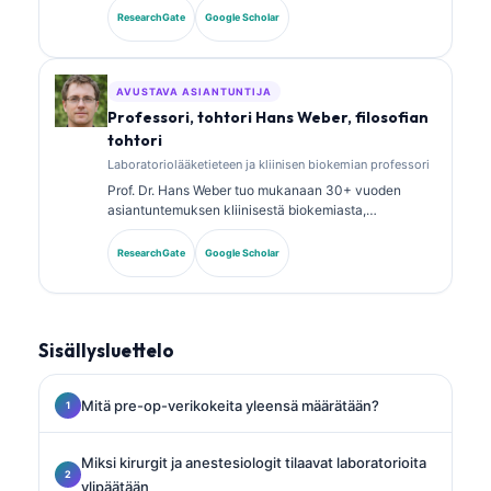
analyysistä. Hänellä on erikoistason sertifikaatit
ResearchGate
Google Scholar
kliinisen kemian alalta, ja hän on julkaissut laajasti
biomarkkeripaneeleista ja laboratoriotutkimusten
analyysistä kliinisessä käytännössä.
AVUSTAVA ASIANTUNTIJA
Professori, tohtori Hans Weber, filosofian
tohtori
Laboratoriolääketieteen ja kliinisen biokemian professori
Prof. Dr. Hans Weber tuo mukanaan 30+ vuoden
asiantuntemuksen kliinisestä biokemiasta,
laboratoriolääketieteestä ja
biomarkkeritutkimuksesta. Hän oli aiemmin Saksan
ResearchGate
Google Scholar
kliinisen kemian seuran (German Society for Clinical
Chemistry) presidentti, ja hän erikoistuu diagnostisten
paneelien analyysiin, biomarkkereiden
standardointiin sekä tekoälyavusteiseen
Sisällysluettelo
laboratoriolääketieteeseen.
Mitä pre-op-verikokeita yleensä määrätään?
Miksi kirurgit ja anestesiologit tilaavat laboratorioita
ylipäätään