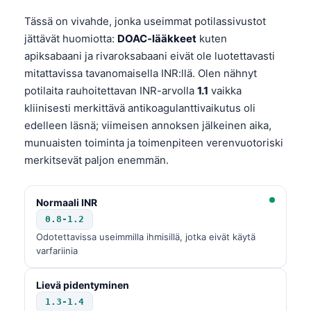
Tässä on vivahde, jonka useimmat potilassivustot
jättävät huomiotta:
DOAC-lääkkeet
kuten
apiksabaani ja rivaroksabaani eivät ole luotettavasti
mitattavissa tavanomaisella INR:llä. Olen nähnyt
potilaita rauhoitettavan INR-arvolla
1.1
vaikka
kliinisesti merkittävä antikoagulanttivaikutus oli
edelleen läsnä; viimeisen annoksen jälkeinen aika,
munuaisten toiminta ja toimenpiteen verenvuotoriski
merkitsevät paljon enemmän.
Normaali INR
0.8-1.2
Odotettavissa useimmilla ihmisillä, jotka eivät käytä
varfariinia
Norsk bokmål
Lievä pidentyminen
Ślōnskŏ gŏdka
1.3-1.4