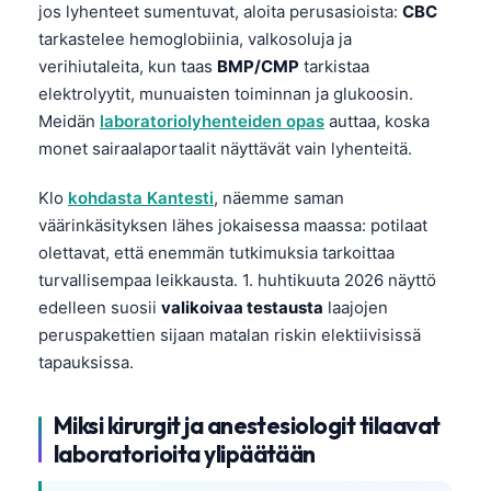
jos lyhenteet sumentuvat, aloita perusasioista:
CBC
tarkastelee hemoglobiinia, valkosoluja ja
verihiutaleita, kun taas
BMP/CMP
tarkistaa
elektrolyytit, munuaisten toiminnan ja glukoosin.
Meidän
laboratoriolyhenteiden opas
auttaa, koska
monet sairaalaportaalit näyttävät vain lyhenteitä.
Klo
kohdasta Kantesti
, näemme saman
väärinkäsityksen lähes jokaisessa maassa: potilaat
olettavat, että enemmän tutkimuksia tarkoittaa
turvallisempaa leikkausta. 1. huhtikuuta 2026 näyttö
edelleen suosii
valikoivaa testausta
laajojen
peruspakettien sijaan matalan riskin elektiivisissä
tapauksissa.
Miksi kirurgit ja anestesiologit tilaavat
laboratorioita ylipäätään