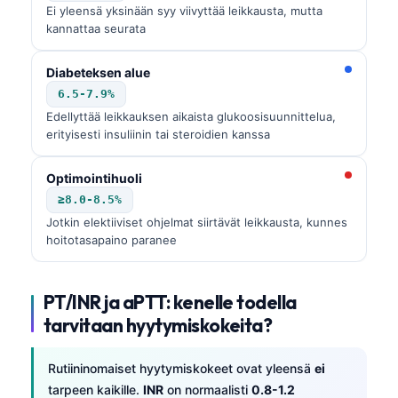
Ei yleensä yksinään syy viivyttää leikkausta, mutta
kannattaa seurata
Diabeteksen alue
6.5-7.9%
Edellyttää leikkauksen aikaista glukoosisuunnittelua,
erityisesti insuliinin tai steroidien kanssa
Optimointihuoli
≥8.0-8.5%
Jotkin elektiiviset ohjelmat siirtävät leikkausta, kunnes
hoitotasapaino paranee
PT/INR ja aPTT: kenelle todella
tarvitaan hyytymiskokeita?
Rutiininomaiset hyytymiskokeet ovat yleensä
ei
tarpeen kaikille.
INR
on normaalisti
0.8-1.2