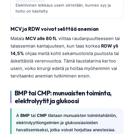
Elektiivinen leikkaus usein siirretään, kunnes syy ja
hoito on käsitelty
MCV ja RDW voivat selittää anemian
Matala
MCV alle 80 fL
viittaa raudanpuutteeseen tai
talassemian kantajuuteen, kun taas korkea
RDW yli
14,5%
ohjaa meitä kohti sekamuotoista puutosta tai
äskettäistä verenvuotoa. Tämä taustatarina kertoo
usein, voiko kirurgi edetä ja hoitaa myöhemmin vai
tarvitaanko anemian tutkiminen ensin.
BMP tai CMP: munuaisten toiminta,
elektrolyytit ja glukoosi
A
BMP
tai
CMP
tilataan munuaisten toimintahäiriön,
elektrolyyttiongelmien ja glukoosiasioiden
havaitsemiseksi, jotka voivat horjuttaa anestesiaa.