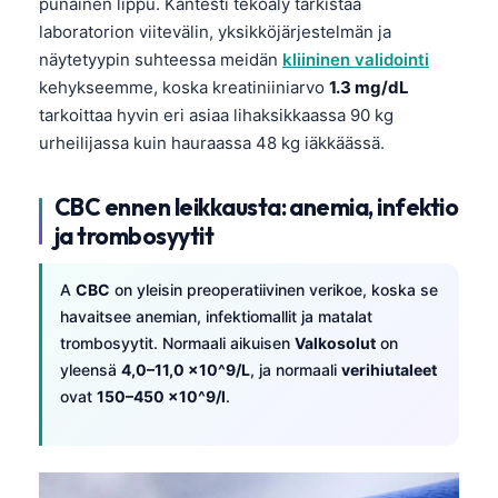
punainen lippu. Kantesti tekoäly tarkistaa
laboratorion viitevälin, yksikköjärjestelmän ja
näytetyypin suhteessa meidän
kliininen validointi
kehykseemme, koska kreatiniiniarvo
1.3 mg/dL
tarkoittaa hyvin eri asiaa lihaksikkaassa 90 kg
urheilijassa kuin hauraassa 48 kg iäkkäässä.
CBC ennen leikkausta: anemia, infektio
ja trombosyytit
A
CBC
on yleisin preoperatiivinen verikoe, koska se
havaitsee anemian, infektiomallit ja matalat
trombosyytit. Normaali aikuisen
Valkosolut
on
yleensä
4,0–11,0 x10^9/L
, ja normaali
verihiutaleet
ovat
150–450 x10^9/l
.