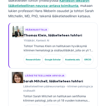
lääketieteen tohtori
yhteistyössä
Kantestin tekoälyn
lääketieteellinen neuvoa-antava toimikunta
, mukaan
lukien professori Hans Weberin osuudet ja tohtori Sarah
Mitchellin, MD, PhD, tekemä lääketieteellinen katsaus.
PÄÄKIRJOITTAJA
Thomas Klein, lääketieteen tohtori
Ylilääkäri, Kantesti AI
Tohtori Thomas Klein on hallituksen hyväksymä
kliininen hematologi ja sisätautilääkäri, jolla on yli 15
vuoden kokemus laboratoriolääketieteestä ja
tekoälyavusteisesta kliinisestä analyysistä.
ResearchGate
Google Scholar
Academia.edu
ORCID
Lääketieteellisena johtajana (Chief Medical Officer)
yrityksessä Kantesti AI hän valvoo kliinisesti
omistusoikeudellisen hermoverkon lääketieteellistä
tarkkuutta. Tohtori Klein on julkaissut laajasti
LÄÄKETIETEELLINEN ARVIOIJA
biomarkkereiden tulkinnasta ja
Sarah Mitchell, lääketieteen tohtori
laboratoriotutkimusten diagnostiikasta
Lääketieteellinen pääneuvonantaja - kliininen patologia ja
laboratoriolääketieteen aiheista.
sisätaudit
Tohtori Sarah Mitchell on hallituksen sertifioima
kliininen patologi, jolla on yli 18 vuoden kokemus
laboratoriolääketieteestä ja diagnostisesta