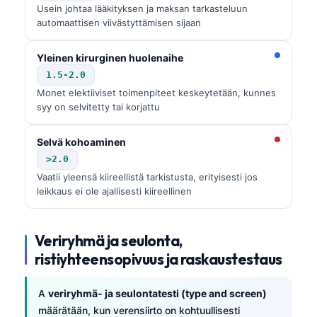
Usein johtaa lääkityksen ja maksan tarkasteluun
Frysk
automaattisen viivästyttämisen sijaan
Esperanto
Yleinen kirurginen huolenaihe
Беларуская мова
1.5-2.0
Татар теле
Monet elektiiviset toimenpiteet keskeytetään, kunnes
syy on selvitetty tai korjattu
Кыргызча
ئۇيغۇرچە
Selvä kohoaminen
Cebuano
>2.0
Vaatii yleensä kiireellistä tarkistusta, erityisesti jos
Basa Jawa
leikkaus ei ole ajallisesti kiireellinen
ພາສາລາວ
Монгол
Veriryhmä ja seulonta,
Afrikaans
ristiyhteensopivuus ja raskaustestaus
العربية المغربية
A
veriryhmä- ja seulontatesti (type and screen)
Occitan
määrätään, kun verensiirto on kohtuullisesti