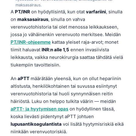
maksasairaus.
A
PT/INR
on hyödyllisintä, kun otat
varfariini
, sinulla
on
maksasairaus
, sinulla on vahva
verenvuotohistoria tai olet menossa leikkaukseen,
jossa jo vähäinenkin verenvuoto merkitsee. Meidän
PT/INR-ohjeemme
kattaa yleiset raja-arvot; monet
tiimit haluavat
INR:n alle 1,5
ennen invasiivista
leikkausta, vaikka neurokirurgia saattaa tähdätä vielä
tiukempiin tavoitteisiin.
An
aPTT
määrätään yleensä, kun on ollut hepariinin
altistusta, henkilökohtainen tai suvussa esiintynyt
verenvuotohistoria tai huoli synnynnäisen reitin
häiriöstä. Luku on helppo tulkita väärin — meidän
aPTT- ja hyytymisen opas
on hyödyllinen tässä,
koska lievästi pidentynyt aPTT johtuen
lupusantikoagulantista
voi lisätä hyytymisriskiä eikä
niinkään verenvuotoriskiä.