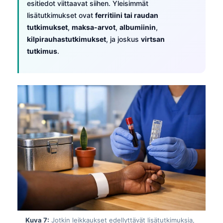
esitiedot viittaavat siihen. Yleisimmät
日本語
lisätutkimukset ovat
ferritiini tai raudan
Eesti
tutkimukset
,
maksa-arvot
,
albumiinin
,
Azərbaycan dili
kilpirauhastutkimukset
, ja joskus
virtsan
tutkimus
.
Bosanski
Svenska
Српски језик
Íslenska
Հայերեն
Bahasa Indonesia
हिन्दी
Nederlands
Dansk
Български
فارسی
Kuva 7:
Jotkin leikkaukset edellyttävät lisätutkimuksia,