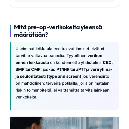
Mitä pre-op-verikokeita yleensä
määrätään?
Useimmat leikkaukseen tulevat ihmiset eivät
ei
tarvitse valtavaa paneelia. Tyypillinen
verikoe
ennen leikkausta
on kohdennettu yhdistelmä
CBC
,
BMP tai CMP
, joskus
PT/INR tai aPTT
ja
veriryhmä-
ja seulontatesti (type and screen)
jos verensiirto
on mahdollinen; terveillä potilailla, joilla on matalan
riskin toimenpiteitä, ei välttämättä tarvita lainkaan
verikokeita.