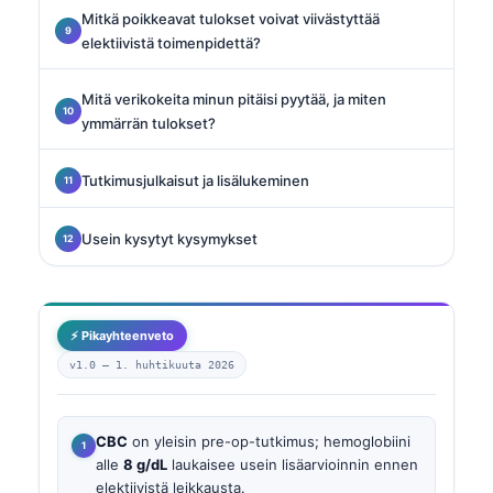
Mitkä poikkeavat tulokset voivat viivästyttää
elektiivistä toimenpidettä?
Mitä verikokeita minun pitäisi pyytää, ja miten
ymmärrän tulokset?
Tutkimusjulkaisut ja lisälukeminen
Usein kysytyt kysymykset
⚡ Pikayhteenveto
v1.0 —
1. huhtikuuta 2026
CBC
on yleisin pre-op-tutkimus; hemoglobiini
alle
8 g/dL
laukaisee usein lisäarvioinnin ennen
elektiivistä leikkausta.