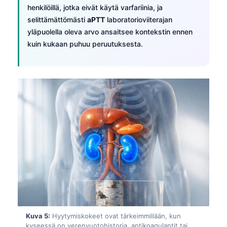
henkilöillä, jotka eivät käytä varfariinia, ja
selittämättömästi
aPTT
laboratorioviiterajan
yläpuolella oleva arvo ansaitsee kontekstin ennen
kuin kukaan puhuu peruutuksesta.
Kuva 5:
Hyytymiskokeet ovat tärkeimmillään, kun
kyseessä on verenvuotohistoria, antikoagulantit tai