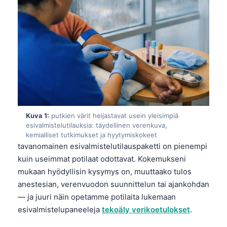
Kuva 1:
putkien värit heijastavat usein yleisimpiä
esivalmistelutilauksia:
täydellinen verenkuva
,
kemialliset tutkimukset ja hyytymiskokeet
tavanomainen esivalmistelutilauspaketti on pienempi
kuin useimmat potilaat odottavat. Kokemukseni
mukaan hyödyllisin kysymys on, muuttaako tulos
anestesian, verenvuodon suunnittelun tai ajankohdan
— ja juuri näin opetamme potilaita lukemaan
esivalmistelupaneeleja
tekoäly verikoetulokset
.