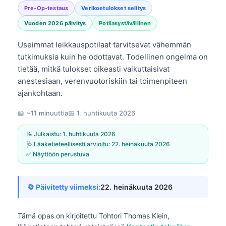
Pre-Op-testaus
Verikoetulokset selitys
Vuoden 2026 päivitys
Potilasystävällinen
Useimmat leikkauspotilaat tarvitsevat vähemmän
tutkimuksia kuin he odottavat. Todellinen ongelma on
tietää, mitkä tulokset oikeasti vaikuttaisivat
anestesiaan, verenvuotoriskiin tai toimenpiteen
ajankohtaan.
📖 ~11 minuuttia
📅
1. huhtikuuta 2026
📝 Julkaistu:
1. huhtikuuta 2026
🩺 Lääketieteellisesti arvioitu:
22. heinäkuuta 2026
✅ Näyttöön perustuva
🔄 Päivitetty viimeksi:
22. heinäkuuta 2026
Tämä opas on kirjoitettu
Tohtori Thomas Klein,