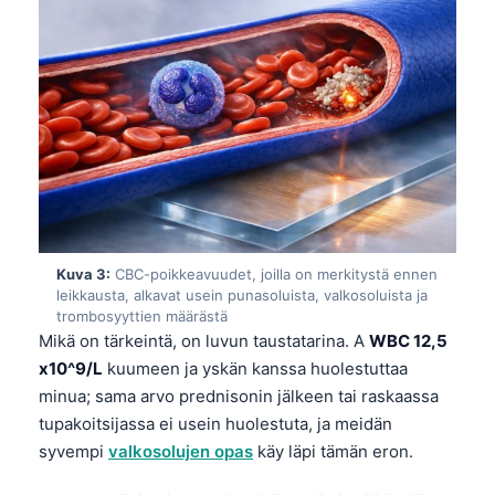
Kuva 3:
CBC-poikkeavuudet, joilla on merkitystä ennen
leikkausta, alkavat usein punasoluista, valkosoluista ja
trombosyyttien määrästä
Mikä on tärkeintä, on luvun taustatarina. A
WBC 12,5
x10^9/L
kuumeen ja yskän kanssa huolestuttaa
minua; sama arvo prednisonin jälkeen tai raskaassa
tupakoitsijassa ei usein huolestuta, ja meidän
syvempi
valkosolujen opas
käy läpi tämän eron.