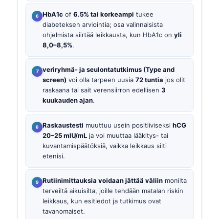
HbA1c
of
6.5% tai korkeampi
tukee
diabeteksen arviointia; osa valinnaisista
ohjelmista siirtää leikkausta, kun HbA1c on
yli
8,0–8,5%
.
veriryhmä- ja seulontatutkimus (Type and
screen)
voi olla tarpeen uusia
72 tuntia
jos olit
raskaana tai sait verensiirron edellisen
3
kuukauden ajan
.
Raskaustesti
muuttuu usein positiiviseksi
hCG
20–25 mIU/mL
ja voi muuttaa lääkitys- tai
kuvantamispäätöksiä, vaikka leikkaus silti
etenisi.
Rutiinimittauksia voidaan jättää väliin
monilta
terveiltä aikuisilta, joille tehdään matalan riskin
leikkaus, kun esitiedot ja tutkimus ovat
tavanomaiset.