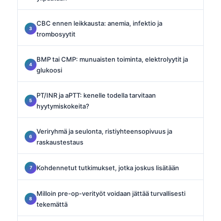
CBC ennen leikkausta: anemia, infektio ja
trombosyytit
BMP tai CMP: munuaisten toiminta, elektrolyytit ja
glukoosi
PT/INR ja aPTT: kenelle todella tarvitaan
hyytymiskokeita?
Veriryhmä ja seulonta, ristiyhteensopivuus ja
raskaustestaus
Kohdennetut tutkimukset, jotka joskus lisätään
Milloin pre-op-verityöt voidaan jättää turvallisesti
tekemättä