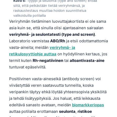
Kuva 6:
Tyyppi ja seulonta (type and screen) eroaa
O‘zbekcha
siitä, että pelkästään tietää veriryhmänsä, ja
raskaustestaus muuttaa hoidon suunnittelua
Українська
valikoiduilla potilailla
Veriryhmän tietäminen luovuttajakortista ei ole sama
አማርኛ
asia kuin se, että sinulla olisi ajantasainen sairaalan
Kiswahili
veriryhmä- ja seulontatesti (type and screen)
.
ភាសាខ្មែរ
Laboratorio varmistaa
ABO/Rh
ja etsii odottamattomia
ဗမာစာ
vasta-aineita; meidän
veriryhmä- ja
retikulosyyttiohje auttaa
on hyödyllinen kertaus, jos
ไทย
termit kuten
Rh-negatiivinen
tai
alloantivasta-aine
Tagalog
tuntuvat epäselviltä.
Tiếng Việt
Positiivinen vasta-aineselkä (antibody screen) voi
Bahasa Melayu
viivästyttää veren saatavuutta tunneilla, koska
മലയാളം
veripankin täytyy ehkä löytää yhteensopivia yksiköitä
ja tehdä lisätyypityksiä. Jos haluat, että leikkausta
ಕನ್ನಡ
edeltävä sanasto avataan, meidän
biomarkkeriopas
ગુજરાતી
auttaa potilaita erottamaan
seulonta
,
ristikoe
தமிழ்