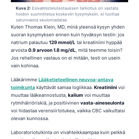
Kuva 2:
Esivalmistelutestauksen tarkoitus on vastata
hoidon suunnittelua koskeviin kysymyksiin, ei tuottaa
satunnaista seulontadataa
Kuten Thomas Klein, MD, minä yleensä kysyn yhden
suoran kysymyksen ennen kuin hyväksyn testin: jos
natrium palautuu
129 mmol/L
tai kreatiniini hyppää
arvosta
0.9 arvoon 1.8 mg/dL
, mitä teemme toisin?
Jos rehellinen vastaus on ei mitään, testi on usein
vain kohinaa.
Lääkärimme
Lääketieteellinen neuvoa-antava
toimikunta
käyttävät samaa logiikkaa.
Kreatiniini
voi
muuttaa lääkeannostusta,
kalium
voi muuttaa
rytmihäiriöriskiä, ja positiivinen
vasta-aineseulonta
voi hidastaa verensiirtotukea, vaikka CBC vaikuttaisi
olevan kunnossa.
Laboratoriotulkinta on vivahteikkaampaa kuin pelkkä