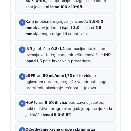
50 x10^9/L
, ali operacije mozga ili oka često
zahtijevaju
više od 100 x10^9/L
.
Kalij
je obično najsigurnije između
3,5-5,0
mmol/L
; vrijednosti ispod
3.0
ili iznad
5,5
mmol/L
mogu odgoditi anesteziju.
INR
je obično
0.8-1.2
kod pacijenata koji ne
uzimaju varfarin; mnogi hirurški timovi žele
INR
ispod 1,5
prije invazivnih procedura.
eGFR
od
60 mL/min/1,73 m² ili više
je
uglavnom ohrabrujuće; niže vrijednosti mogu
promijeniti planiranje tečnosti i lijekova.
HbA1c
od
6.5% ili više
podržava dijabetes;
neki elektivni programi odgađaju operaciju kada
je HbA1c
iznad 8,0-8,5%
.
Određivanje krvne grupe i skrining za