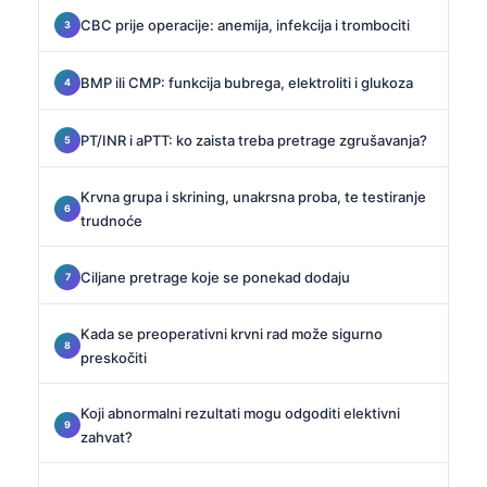
CBC prije operacije: anemija, infekcija i trombociti
BMP ili CMP: funkcija bubrega, elektroliti i glukoza
PT/INR i aPTT: ko zaista treba pretrage zgrušavanja?
Krvna grupa i skrining, unakrsna proba, te testiranje
trudnoće
Ciljane pretrage koje se ponekad dodaju
Kada se preoperativni krvni rad može sigurno
preskočiti
Koji abnormalni rezultati mogu odgoditi elektivni
zahvat?