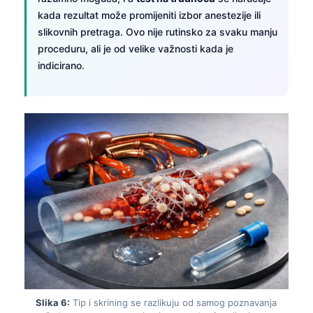
Frysk
kada rezultat može promijeniti izbor anestezije ili
slikovnih pretraga. Ovo nije rutinsko za svaku manju
Esperanto
proceduru, ali je od velike važnosti kada je
Беларуская мова
indicirano.
Татар теле
Кыргызча
ئۇيغۇرچە
Cebuano
Basa Jawa
ພາສາລາວ
Монгол
Afrikaans
العربية المغربية
Occitan
Slika 6:
Tip i skrining se razlikuju od samog poznavanja