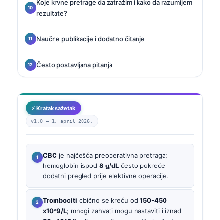
Koje krvne pretrage da zatražim i kako da razumijem
rezultate?
Naučne publikacije i dodatno čitanje
Često postavljana pitanja
⚡ Kratak sažetak
v1.0 —
1. april 2026.
CBC
je najčešća preoperativna pretraga;
hemoglobin ispod
8 g/dL
često pokreće
dodatni pregled prije elektivne operacije.
Trombociti
obično se kreću od
150-450
x10^9/L
; mnogi zahvati mogu nastaviti i iznad