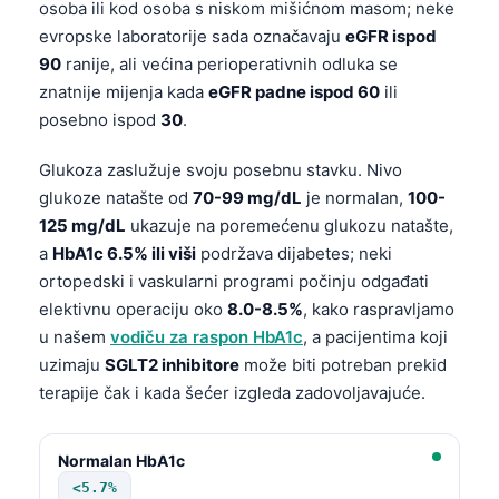
osoba ili kod osoba s niskom mišićnom masom; neke
evropske laboratorije sada označavaju
eGFR ispod
90
ranije, ali većina perioperativnih odluka se
znatnije mijenja kada
eGFR padne ispod 60
ili
posebno ispod
30
.
Glukoza zaslužuje svoju posebnu stavku. Nivo
glukoze natašte od
70-99 mg/dL
je normalan,
100-
125 mg/dL
ukazuje na poremećenu glukozu natašte,
a
HbA1c 6.5% ili viši
podržava dijabetes; neki
ortopedski i vaskularni programi počinju odgađati
elektivnu operaciju oko
8.0-8.5%
, kako raspravljamo
u našem
vodiču za raspon HbA1c
, a pacijentima koji
uzimaju
SGLT2 inhibitore
može biti potreban prekid
terapije čak i kada šećer izgleda zadovoljavajuće.
Normalan HbA1c
<5.7%