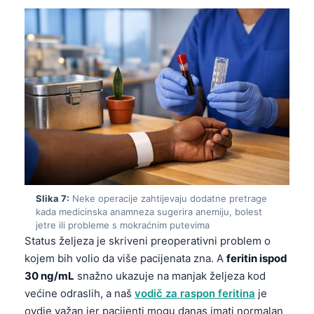
தமிழ்
తెలుగు
मराठी
اردو
বাংলা
Shqip
Magyar
Slovenščina
Slika 7:
Neke operacije zahtijevaju dodatne pretrage
한국어
kada medicinska anamneza sugerira anemiju, bolest
jetre ili probleme s mokraćnim putevima
Polski
Status željeza je skriveni preoperativni problem o
Lietuvių kalba
kojem bih volio da više pacijenata zna. A
feritin ispod
Русский
30 ng/mL
snažno ukazuje na manjak željeza kod
većine odraslih, a naš
vodič za raspon feritina
je
ქართული
ovdje važan jer pacijenti mogu danas imati normalan