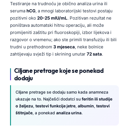
Testiranje na trudnoću je obično analiza urina ili
Català
seruma
hCG
, a mnogi laboratorijski testovi postaju
O‘zbekcha
pozitivni oko
20-25 mIU/mL
. Pozitivan rezultat ne
Українська
poništava automatski hitnu operaciju, ali može
promijeniti zaštitu pri fluoroskopiji, izbor lijekova i
አማርኛ
razgovor o vremenu; ako ste primili transfuziju ili bili
Kiswahili
trudni u prethodnom
3 mjeseca
, neke bolnice
ភាសាខ្មែរ
zahtijevaju svježi tip i skrining unutar
72 sata
.
ဗမာစာ
Ciljane pretrage koje se ponekad
ไทย
dodaju
Tagalog
Tiếng Việt
Ciljane pretrage se dodaju samo kada anamneza
ukazuje na to. Najčešći dodatci su
feritin ili studije
Bahasa Melayu
o željezu
,
testovi funkcije jetre
,
albumin
,
testovi
മലയാളം
štitnjače
, a ponekad
analiza urina
.
ಕನ್ನಡ
ગુજરાતી