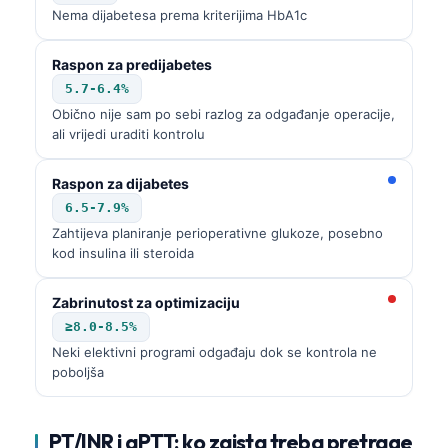
Nema dijabetesa prema kriterijima HbA1c
Raspon za predijabetes
5.7-6.4%
Obično nije sam po sebi razlog za odgađanje operacije,
ali vrijedi uraditi kontrolu
Raspon za dijabetes
6.5-7.9%
Zahtijeva planiranje perioperativne glukoze, posebno
kod insulina ili steroida
Zabrinutost za optimizaciju
≥8.0-8.5%
Neki elektivni programi odgađaju dok se kontrola ne
poboljša
PT/INR i aPTT: ko zaista treba pretrage