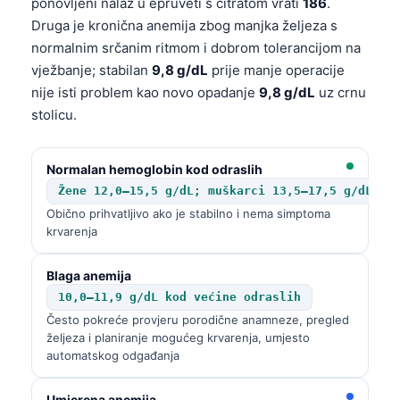
ponovljeni nalaz u epruveti s citratom vrati
186
.
Druga je kronična anemija zbog manjka željeza s
normalnim srčanim ritmom i dobrom tolerancijom na
vježbanje; stabilan
9,8 g/dL
prije manje operacije
nije isti problem kao novo opadanje
9,8 g/dL
uz crnu
stolicu.
Normalan hemoglobin kod odraslih
Žene 12,0–15,5 g/dL; muškarci 13,5–17,5 g/dL
Obično prihvatljivo ako je stabilno i nema simptoma
krvarenja
Blaga anemija
10,0–11,9 g/dL kod većine odraslih
Često pokreće provjeru porodične anamneze, pregled
željeza i planiranje mogućeg krvarenja, umjesto
automatskog odgađanja
Umjerena anemija