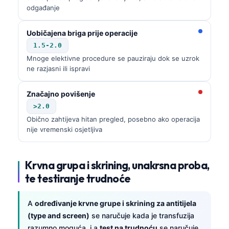
odgađanje
Uobičajena briga prije operacije
1.5-2.0
Mnoge elektivne procedure se pauziraju dok se uzrok
ne razjasni ili ispravi
Značajno povišenje
>2.0
Obično zahtijeva hitan pregled, posebno ako operacija
nije vremenski osjetljiva
Krvna grupa i skrining, unakrsna proba,
te testiranje trudnoće
A
određivanje krvne grupe i skrining za antitijela
Norsk bokmål
(type and screen)
se naručuje kada je transfuzija
Ślōnskŏ gŏdka
razumno moguća, i a
test na trudnoću
se naručuje