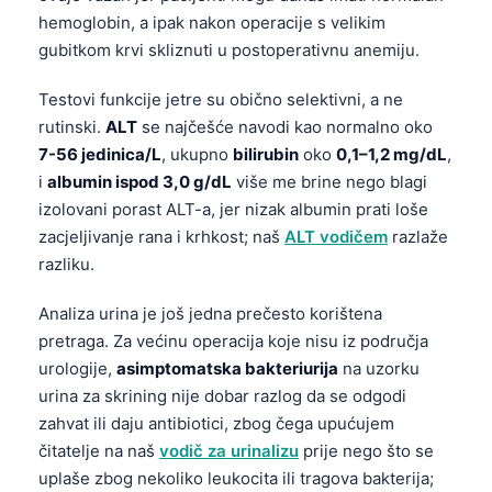
Čeština
hemoglobin, a ipak nakon operacije s velikim
日本語
gubitkom krvi skliznuti u postoperativnu anemiju.
Eesti
Testovi funkcije jetre su obično selektivni, a ne
Azərbaycan dili
rutinski.
ALT
se najčešće navodi kao normalno oko
7-56 jedinica/L
, ukupno
bilirubin
oko
0,1–1,2 mg/dL
,
Svenska
i
albumin ispod 3,0 g/dL
više me brine nego blagi
Српски језик
izolovani porast ALT-a, jer nizak albumin prati loše
Íslenska
zacjeljivanje rana i krhkost; naš
ALT vodičem
razlaže
razliku.
Հայերեն
Bahasa Indonesia
Analiza urina je još jedna prečesto korištena
हिन्दी
pretraga. Za većinu operacija koje nisu iz područja
urologije,
asimptomatska bakteriurija
na uzorku
Nederlands
urina za skrining nije dobar razlog da se odgodi
Dansk
zahvat ili daju antibiotici, zbog čega upućujem
Български
čitatelje na naš
vodič za urinalizu
prije nego što se
uplaše zbog nekoliko leukocita ili tragova bakterija;
فارسی