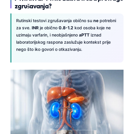
zgrušavanja?
Rutinski testovi zgrušavanja obično su
ne
potrebni
za sve.
INR
je obično
0.8-1.2
kod osoba koje ne
uzimaju varfarin, i neobjašnjeno
aPTT
iznad
laboratorijskog raspona zaslužuje kontekst prije
nego što iko govori o otkazivanju.