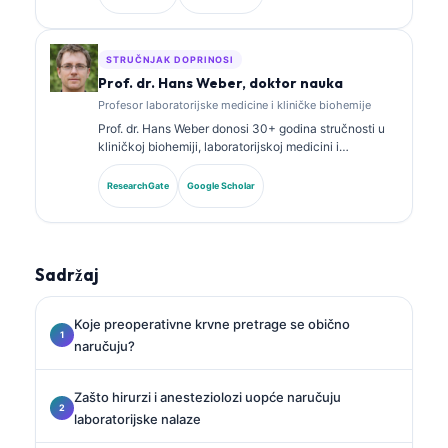
o panelima biomarkera i laboratorijskoj analizi u
kliničkoj praksi.
STRUČNJAK DOPRINOSI
Prof. dr. Hans Weber, doktor nauka
Profesor laboratorijske medicine i kliničke biohemije
Prof. dr. Hans Weber donosi 30+ godina stručnosti u
kliničkoj biohemiji, laboratorijskoj medicini i
istraživanju biomarkera. Bivši predsjednik Njemačkog
društva za kliničku hemiju, specijalizovan je za
ResearchGate
Google Scholar
analizu dijagnostičkih panela, standardizaciju
biomarkera i laboratorijsku medicinu uz pomoć AI.
Sadržaj
Koje preoperativne krvne pretrage se obično
naručuju?
Zašto hirurzi i anesteziolozi uopće naručuju
laboratorijske nalaze