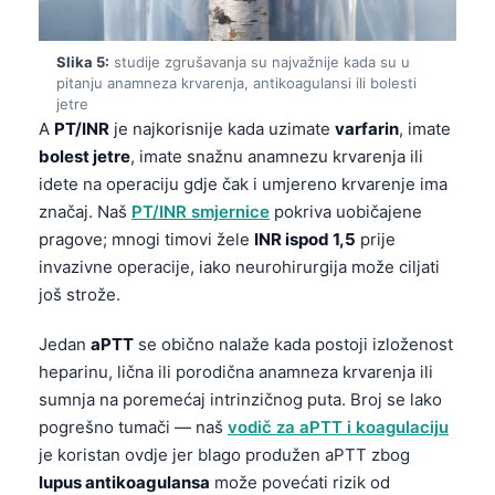
Slika 5:
studije zgrušavanja su najvažnije kada su u
pitanju anamneza krvarenja, antikoagulansi ili bolesti
jetre
A
PT/INR
je najkorisnije kada uzimate
varfarin
, imate
bolest jetre
, imate snažnu anamnezu krvarenja ili
idete na operaciju gdje čak i umjereno krvarenje ima
značaj. Naš
PT/INR smjernice
pokriva uobičajene
pragove; mnogi timovi žele
INR ispod 1,5
prije
invazivne operacije, iako neurohirurgija može ciljati
još strože.
Jedan
aPTT
se obično nalaže kada postoji izloženost
heparinu, lična ili porodična anamneza krvarenja ili
sumnja na poremećaj intrinzičnog puta. Broj se lako
pogrešno tumači — naš
vodič za aPTT i koagulaciju
je koristan ovdje jer blago produžen aPTT zbog
lupus antikoagulansa
može povećati rizik od