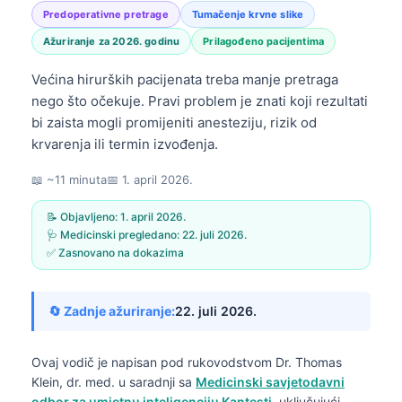
Predoperativne pretrage
Tumačenje krvne slike
Ažuriranje za 2026. godinu
Prilagođeno pacijentima
Većina hirurških pacijenata treba manje pretraga
nego što očekuje. Pravi problem je znati koji rezultati
bi zaista mogli promijeniti anesteziju, rizik od
krvarenja ili termin izvođenja.
📖 ~11 minuta
📅
1. april 2026.
📝 Objavljeno:
1. april 2026.
🩺 Medicinski pregledano:
22. juli 2026.
✅ Zasnovano na dokazima
🔄 Zadnje ažuriranje:
22. juli 2026.
Ovaj vodič je napisan pod rukovodstvom
Dr. Thomas
Klein, dr. med.
u saradnji sa
Medicinski savjetodavni
odbor za umjetnu inteligenciju Kantesti
, uključujući