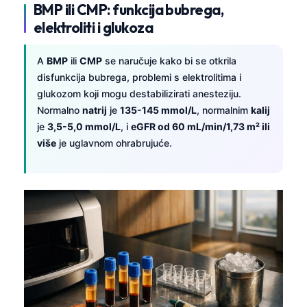
BMP ili CMP: funkcija bubrega,
elektroliti i glukoza
A
BMP
ili
CMP
se naručuje kako bi se otkrila
disfunkcija bubrega, problemi s elektrolitima i
glukozom koji mogu destabilizirati anesteziju.
Normalno
natrij
je
135-145 mmol/L
, normalnim
kalij
je
3,5-5,0 mmol/L
, i
eGFR od 60 mL/min/1,73 m² ili
više
je uglavnom ohrabrujuće.