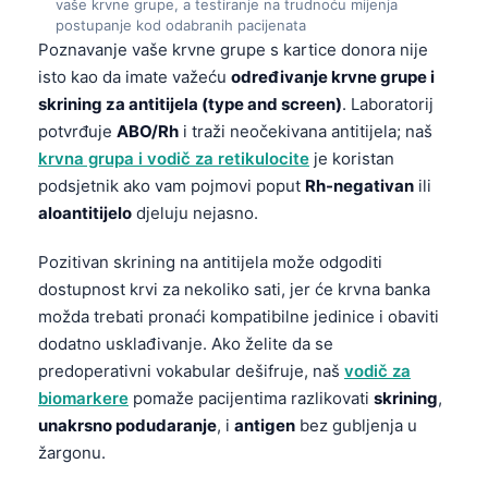
Gàidhlig
vaše krvne grupe, a testiranje na trudnoću mijenja
postupanje kod odabranih pacijenata
Euskara
Poznavanje vaše krvne grupe s kartice donora nije
Македонски јазик
isto kao da imate važeću
određivanje krvne grupe i
skrining za antitijela (type and screen)
. Laboratorij
Latviešu valoda
potvrđuje
ABO/Rh
i traži neočekivana antitijela; naš
Galego
krvna grupa i vodič za retikulocite
je koristan
অসমীয়া
podsjetnik ako vam pojmovi poput
Rh-negativan
ili
aloantitijelo
djeluju nejasno.
සිංහල
سنڌي
Pozitivan skrining na antitijela može odgoditi
dostupnost krvi za nekoliko sati, jer će krvna banka
پښتو
možda trebati pronaći kompatibilne jedinice i obaviti
dodatno usklađivanje. Ako želite da se
Slovenčina
predoperativni vokabular dešifruje, naš
vodič za
Hrvatski
biomarkere
pomaže pacijentima razlikovati
skrining
,
unakrsno podudaranje
, i
antigen
bez gubljenja u
Suomi
žargonu.
Қазақ тілі