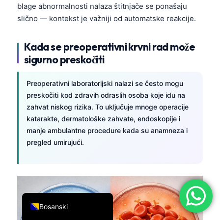
blage abnormalnosti nalaza štitnjače se ponašaju
简体中文
slično — kontekst je važniji od automatske reakcije.
Română
Türkçe
Kada se preoperativni krvni rad može
sigurno preskočiti
Ελληνικά
Português
Preoperativni laboratorijski nalazi se često mogu
Español
preskočiti kod zdravih odraslih osoba koje idu na
zahvat niskog rizika. To uključuje mnoge operacije
Italiano
katarakte, dermatološke zahvate, endoskopije i
עִבְרִית
manje ambulantne procedure kada su anamneza i
Français
pregled umirujući.
العربية
Deutsch
English
Bosanski