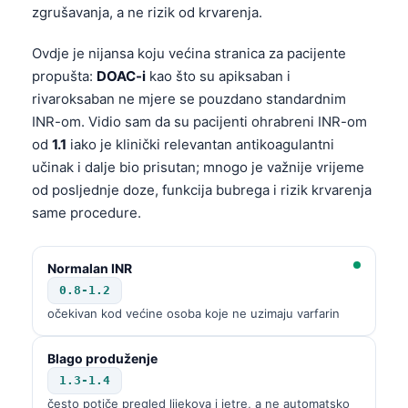
zgrušavanja, a ne rizik od krvarenja.
Ovdje je nijansa koju većina stranica za pacijente
propušta:
DOAC-i
kao što su apiksaban i
rivaroksaban ne mjere se pouzdano standardnim
INR-om. Vidio sam da su pacijenti ohrabreni INR-om
od
1.1
iako je klinički relevantan antikoagulantni
učinak i dalje bio prisutan; mnogo je važnije vrijeme
od posljednje doze, funkcija bubrega i rizik krvarenja
same procedure.
Normalan INR
0.8-1.2
očekivan kod većine osoba koje ne uzimaju varfarin
Blago produženje
1.3-1.4
često potiče pregled lijekova i jetre, a ne automatsko