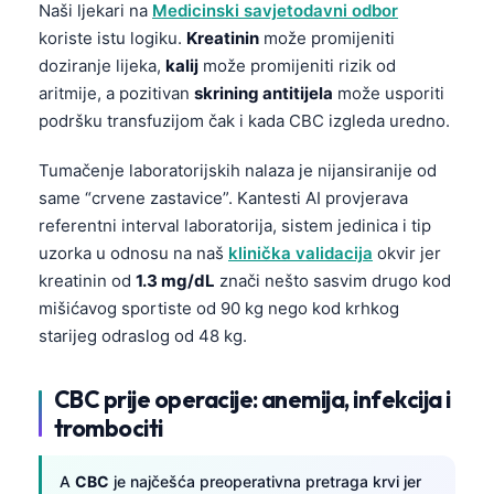
Naši ljekari na
Medicinski savjetodavni odbor
koriste istu logiku.
Kreatinin
može promijeniti
doziranje lijeka,
kalij
može promijeniti rizik od
aritmije, a pozitivan
skrining antitijela
može usporiti
podršku transfuzijom čak i kada CBC izgleda uredno.
Tumačenje laboratorijskih nalaza je nijansiranije od
same “crvene zastavice”. Kantesti AI provjerava
referentni interval laboratorija, sistem jedinica i tip
uzorka u odnosu na naš
klinička validacija
okvir jer
kreatinin od
1.3 mg/dL
znači nešto sasvim drugo kod
mišićavog sportiste od 90 kg nego kod krhkog
starijeg odraslog od 48 kg.
CBC prije operacije: anemija, infekcija i
trombociti
A
CBC
je najčešća preoperativna pretraga krvi jer