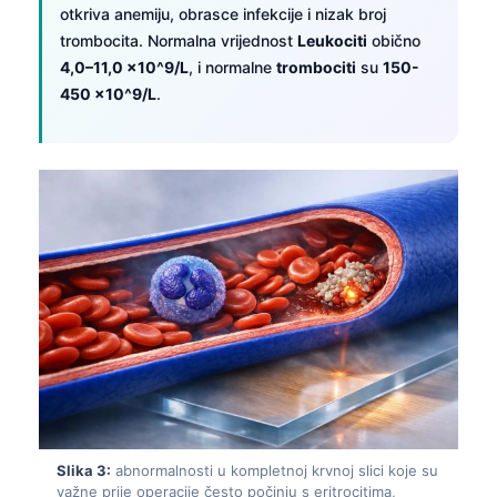
otkriva anemiju, obrasce infekcije i nizak broj
trombocita. Normalna vrijednost
Leukociti
obično
4,0–11,0 x10^9/L
, i normalne
trombociti
su
150-
450 x10^9/L
.
Slika 3:
abnormalnosti u kompletnoj krvnoj slici koje su
važne prije operacije često počinju s eritrocitima,