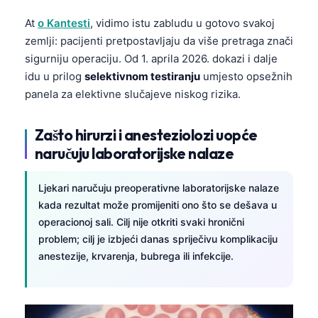
At
o Kantesti
, vidimo istu zabludu u gotovo svakoj
zemlji: pacijenti pretpostavljaju da više pretraga znači
sigurniju operaciju. Od 1. aprila 2026. dokazi i dalje
idu u prilog
selektivnom testiranju
umjesto opsežnih
panela za elektivne slučajeve niskog rizika.
Zašto hirurzi i anesteziolozi uopće
naručuju laboratorijske nalaze
Ljekari naručuju preoperativne laboratorijske nalaze
kada rezultat može promijeniti ono što se dešava u
operacionoj sali. Cilj nije otkriti svaki hronični
problem; cilj je izbjeći danas spriječivu komplikaciju
anestezije, krvarenja, bubrega ili infekcije.