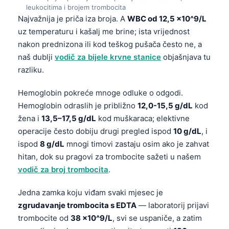
leukocitima i brojem trombocita
Najvažnija je priča iza broja. A
WBC od 12,5 x10^9/L
uz temperaturu i kašalj me brine; ista vrijednost
nakon prednizona ili kod teškog pušača često ne, a
naš dublji
vodič za bijele krvne stanice
objašnjava tu
razliku.
Hemoglobin pokreće mnoge odluke o odgodi.
Hemoglobin odraslih je približno
12,0-15,5 g/dL
kod
žena i
13,5–17,5 g/dL
kod muškaraca; elektivne
operacije često dobiju drugi pregled ispod
10 g/dL
, i
ispod
8 g/dL
mnogi timovi zastaju osim ako je zahvat
hitan, dok su pragovi za trombocite sažeti u našem
vodič za broj trombocita
.
Jedna zamka koju viđam svaki mjesec je
zgrudavanje trombocita s EDTA
— laboratorij prijavi
trombocite od
38 x10^9/L
, svi se uspaniče, a zatim