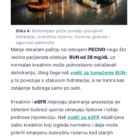
Slika 4:
Biohemijske ploče pomažu procijeniti
hidrataciju, bubrežnu rezervu, kontrolu glukoze i
sigurnost elektrolita
Manje obraćam pažnju na izdvojeni
PECIVO
nego što
većina pacijenata očekuje.
BUN od 28 mg/dL
uz
normalan kreatinin može jednostavno odražavati
dehidraciju, zbog čega naš
vodič za tumačenje BUN-
a
to povezuje s statusom hidratacije, a ne tretira kao
zatajenje bubrega samo po sebi.
Kreatinin i
eGFR
mijenjaju planiranje anestezije jer
oštećeni bubrezi sporije uklanjaju lijekove i lošije
podnose hipotenziju. Naš
vodič za eGFR
objašnjava
zašto kreatinin koji izgleda normalno i dalje može
prikriti smanjenu bubrežnu rezervu kod starijih