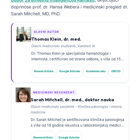
doprinose prof. dr. Hansa Webera i medicinski pregled dr.
Sarah Mitchell, MD, PhD.
GLAVNI AUTOR
Thomas Klein, dr. med.
Glavni medicinski službenik, Kantesti AI
Dr. Thomas Klein je specijalista hematologije i
internista, certificiran od strane odbora, s više od 15
godina iskustva u laboratorijskoj medicini i kliničkoj
analizi uz pomoć vještačke inteligencije. Kao glavni
ResearchGate
Google Scholar
Academia.edu
ORCID
medicinski direktor u Kantesti AI, pruža klinički
nadzor nad medicinskom tačnošću vlasničke
neuronske mreže. Dr. Klein je opsežno objavljivao
radove o interpretaciji biomarkera i laboratorijskoj
MEDICINSKI RECENZENT
dijagnostici na temu laboratorijske medicine.
Sarah Mitchell, dr. med., doktor nauka
Glavni medicinski savjetnik - Klinička patologija i interna
medicina
Dr. Sarah Mitchell je sertifikovana klinička patologinja
s više od 18 godina iskustva u laboratorijskoj medicini
i dijagnostičkoj analizi. Ima specijalističke sertifikate
iz kliničke biohemije i opsežno je objavljivala radove
ResearchGate
Google Scholar