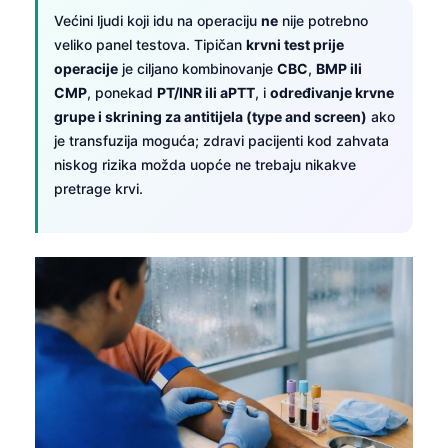
Većini ljudi koji idu na operaciju
ne
nije potrebno
veliko panel testova. Tipičan
krvni test prije
operacije
je ciljano kombinovanje
CBC
,
BMP ili
CMP
, ponekad
PT/INR ili aPTT
, i
određivanje krvne
grupe i skrining za antitijela (type and screen)
ako
je transfuzija moguća; zdravi pacijenti kod zahvata
niskog rizika možda uopće ne trebaju nikakve
pretrage krvi.