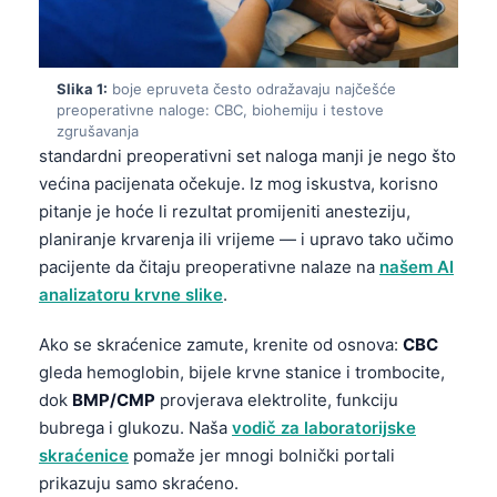
Slika 1:
boje epruveta često odražavaju najčešće
preoperativne naloge: CBC, biohemiju i testove
zgrušavanja
standardni preoperativni set naloga manji je nego što
većina pacijenata očekuje. Iz mog iskustva, korisno
pitanje je hoće li rezultat promijeniti anesteziju,
planiranje krvarenja ili vrijeme — i upravo tako učimo
pacijente da čitaju preoperativne nalaze na
našem AI
analizatoru krvne slike
.
Ako se skraćenice zamute, krenite od osnova:
CBC
gleda hemoglobin, bijele krvne stanice i trombocite,
dok
BMP/CMP
provjerava elektrolite, funkciju
bubrega i glukozu. Naša
vodič za laboratorijske
skraćenice
pomaže jer mnogi bolnički portali
prikazuju samo skraćeno.