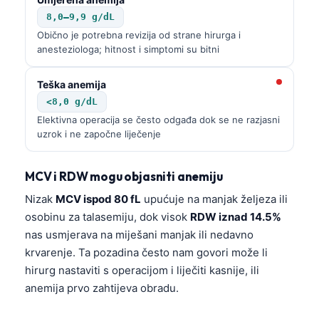
8,0–9,9 g/dL
Obično je potrebna revizija od strane hirurga i
anesteziologa; hitnost i simptomi su bitni
Teška anemija
<8,0 g/dL
Elektivna operacija se često odgađa dok se ne razjasni
uzrok i ne započne liječenje
MCV i RDW mogu objasniti anemiju
Nizak
MCV ispod 80 fL
upućuje na manjak željeza ili
osobinu za talasemiju, dok visok
RDW iznad 14.5%
nas usmjerava na miješani manjak ili nedavno
krvarenje. Ta pozadina često nam govori može li
hirurg nastaviti s operacijom i liječiti kasnije, ili
anemija prvo zahtijeva obradu.