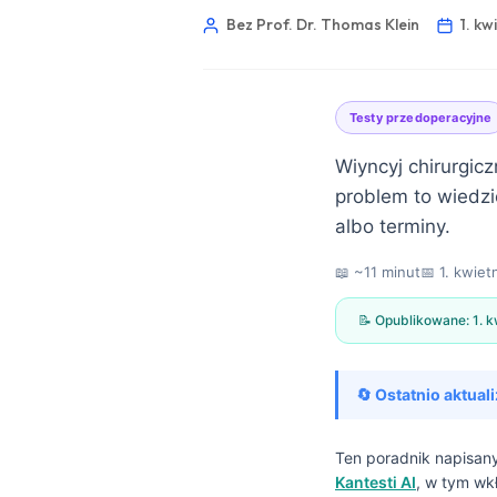
Bez Prof. Dr. Thomas Klein
1. kw
Testy przedoperacyjne
Wiyncyj chirurgic
problem to wiedzi
albo terminy.
📖 ~11 minut
📅
1. kwiet
📝 Opublikowane:
1. 
🔄 Ostatnio aktual
Norsk bokmål
Ten poradnik napisa
Kantesti AI
, w tym wk
Frysk