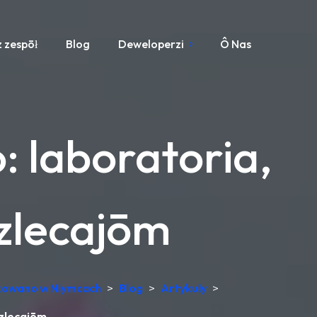
 zespōł
Blog
Deweloperzi
Ô Nas
: laboratoria,
 zlecajōm
dukowano w Niymcach
>
Blog
>
Artykuły
>
 zlecajōm