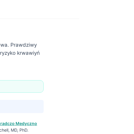
iewa. Prawdziwy
 ryzyko krwawiyń
oradczo Medyczno
chell, MD, PhD.