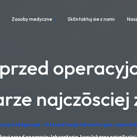
Zasoby medyczne
Skōntaktuj sie z nami
Nasz
przed operacyjo
arze najczōsciej
cznyj inteligyncyje – Interpretacyjo laboratoryjno, wypro
krwi przed operacyjo: laboratoria, kery lekarze najczōsciej