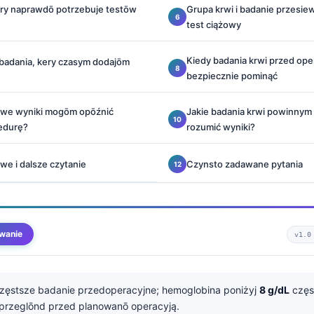
kery naprawdō potrzebuje testōw
Grupa krwi i badanie przesie
test ciążowy
Kiedy badania krwi przed op
adania, kery czasym dodajōm
bezpiecznie pominąć
owe wyniki mogōm opōźnić
Jakie badania krwi powinnym p
edurę?
rozumić wyniki?
we i dalsze czytanie
Czynsto zadawane pytania
wanie
v1.0
częstsze badanie przedoperacyjne; hemoglobina poniżyj
8 g/dL
częs
przeglōnd przed planowanō operacyją.