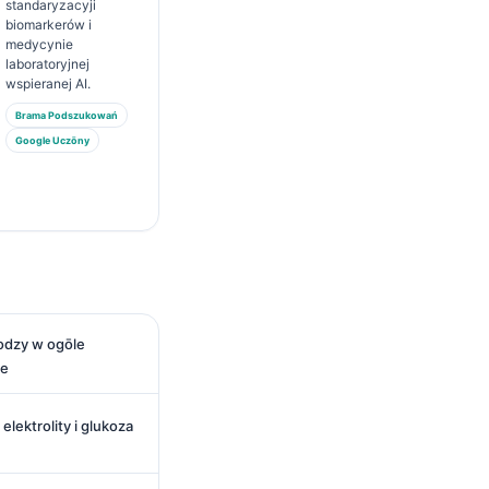
standaryzacyji
biomarkerów i
medycynie
laboratoryjnej
wspieranej AI.
Brama Podszukowań
Google Uczōny
odzy w ogōle
ne
lektrolity i glukoza