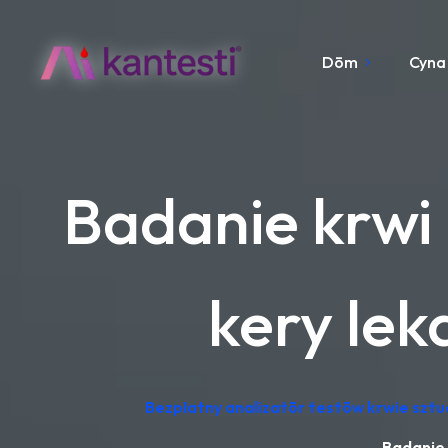
Dōm
Cyna
Badanie krwi 
kery lek
Bezpłatny analizatōr testōw krwie sztu
Badanie 