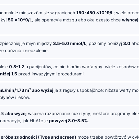
ormalnie mieszczōm sie w granicach
150-450 x10^9/L
; wiele proc
yżyj
50 x10^9/L
, ale operacyja mózgu abo oka często chce
wiyncyj
zpieczniej je miyn między
3.5-5.0 mmol/L
; poziomy poniżyj
3.0
abo
e opóźnić znieczulenie.
alnie
0.8-1.2
u pacijentów, co nie biorōm warfaryny; wiele zespołów 
niżej 1.5
przed inwazyjnymi procedurami.
mL/min/1.73 m² abo wyżej
je z reguły uspokajōnce; niższe werty m
płynów i leków.
5% abo wyzej
wspiera rozpoznanie cukrzycy; niektóre programy ele
operacyjo, jak HbA1c je
powyżej 8.0-8.5%
.
 próba zgodności (Type and screen)
moze trzeba powtōrzyć w cy