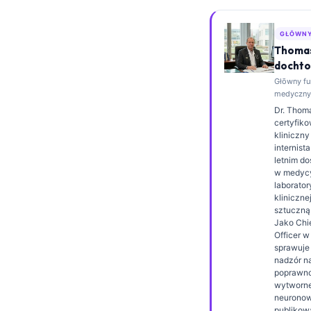
Esperanto
GŁŌWNY
Беларуская мова
Thomas
Татар теле
dochto
Głōwny fu
Кыргызча
medyczny,
ئۇيغۇرچە
Dr. Thoma
certyfik
Cebuano
kliniczny
internist
Basa Jawa
letnim d
w medyc
ພາສາລາວ
laboratory
Монгол
kliniczne
sztuczną 
Afrikaans
Jako Chi
Officer w
العربية المغربية
sprawuje 
nadzór 
Occitan
poprawn
wytworne
Gàidhlig
neuronowe
publikow