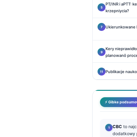
PT/INR i aPTT: 
O‘zbekcha
krzepniycia?
Українська
አማርኛ
Ukierunkowane b
Kiswahili
ភាសាខ្មែរ
Kery nieprawidł
ဗမာစာ
planowanō proc
ไทย
Publikacje nauko
Tagalog
Tiếng Việt
Bahasa Melayu
⚡ Gibke podsumo
മലയാളം
ಕನ್ನಡ
ગુજરાતી
CBC
to naj
dodatkowy 
தமிழ்