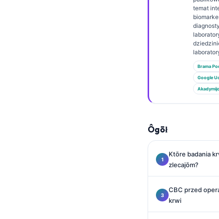
Euskara
temat int
Македонски јазик
biomarke
diagnost
Latviešu valoda
laborator
dziedzin
Galego
laborator
অসমীয়া
Brama P
Google U
සිංහල
Akadymij
سنڌي
پښتو
Ôgōł
Slovenčina
Ktōre badania kr
Hrvatski
zlecajōm?
Suomi
CBC przed operac
Қазақ тілі
krwi
Català