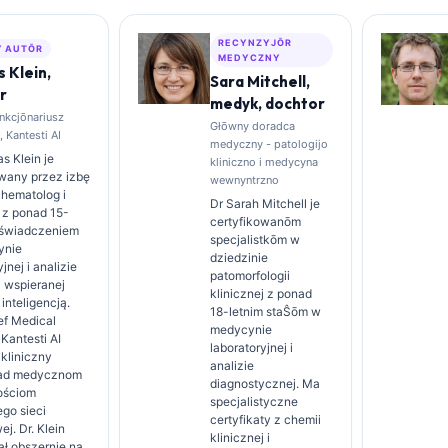
RECYNZYJŌR
 AUTŌR
MEDYCZNY
 Klein,
Sara Mitchell,
r
medyk, dochtor
nkcjōnariusz
Głōwny doradca
 Kantesti AI
medyczny - patologijo
s Klein je
kliniczno i medycyna
owany przez izbę
wewnyntrzno
 hematolog i
Dr Sarah Mitchell je
a z ponad 15-
certyfikowanōm
oświadczeniem
specjalistkōm w
ynie
dziedzinie
jnej i analizie
patomorfologii
j wspieranej
klinicznej z ponad
inteligencją.
18-letnim staŜōm w
ef Medical
medycynie
 Kantesti AI
laboratoryjnej i
kliniczny
analizie
nad medycznom
diagnostycznej. Ma
ościom
specjalistyczne
go sieci
certyfikaty z chemii
j. Dr. Klein
klinicznej i
ał obszernie na