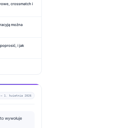
wowe, crossmatch i
eracyją moźna
oprosić, i jak
 —
1. kwietnia 2026
to wywołuje