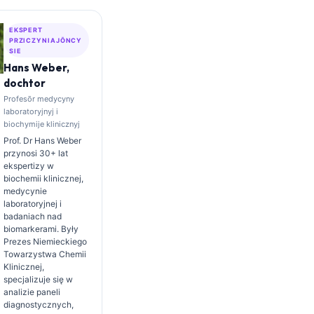
EKSPERT
PRZICZYNIAJŌNCY
SIE
Hans Weber,
dochtor
Profesōr medycyny
laboratoryjnyj i
biochymije klinicznyj
Prof. Dr Hans Weber
przynosi 30+ lat
ekspertizy w
biochemii klinicznej,
medycynie
laboratoryjnej i
badaniach nad
biomarkerami. Były
Prezes Niemieckiego
Towarzystwa Chemii
Klinicznej,
specjalizuje się w
analizie paneli
diagnostycznych,