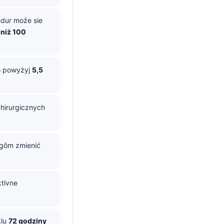
edur moźe sie
 niż 100
 powyżyj
5,5
chirurgicznych
ogōm zmienić
ktivne
klu
72 godziny