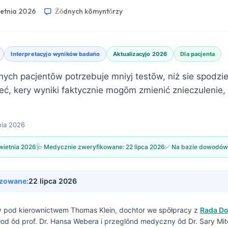
ietnia 2026
Żŏdnych kōmyntŏrzy
Interpretacyjo wyników badańo
Aktualizacyjo 2026
Dla pacjenta
znych pacjentōw potrzebuje mniyj testōw, niż sie spodz
eć, kery wyniki faktycznie mogōm zmienić znieczulenie,
nia 2026
kwietnia 2026
🩺 Medycznie zweryfikowane:
22 lipca 2026
✅ Na bazie dowodów
izowane:
22 lipca 2026
ny pod kierownictwem
Thomas Klein, dochtor
we spōłpracy z
Rada D
łod ôd prof. Dr. Hansa Webera i przeglōnd medyczny ôd Dr. Sary Mit