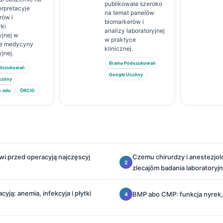
publikowała szeroko
erpretacyje
na temat panelōw
rów i
biomarkerów i
yki
analizy laboratoryjnej
yjnej w
w praktyce
ie medycyny
klinicznej.
yjnej.
Brama Podszukowań
odszukowań
Google Uczōny
czōny
o.edu
ÔRCID
wi przed operacyją najczęscyj
Czemu chirurdzy i anestezjol
zlecajōm badania laboratoryj
yją: anemia, infekcyja i płytki
BMP abo CMP: funkcja nyrek, e