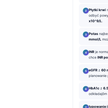
తెలుగు
Płytki krwi
n
मराठी
odbyć pow
x10^9/L
.
اردو
বাংলা
Potas
najbe
Shqip
mmol/L
moż
Magyar
INR
je norm
Slovenščina
chce
INR po
한국어
eGFR
z
60 
Polski
planowanie 
Lietuvių kalba
Русский
HbA1c
z
6.
odkładajōm 
ქართული
Čeština
typowanie i