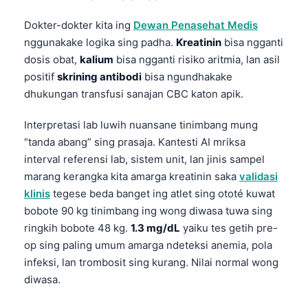
Dokter-dokter kita ing
Dewan Penasehat Medis
nggunakake logika sing padha.
Kreatinin
bisa ngganti
dosis obat,
kalium
bisa ngganti risiko aritmia, lan asil
positif
skrining antibodi
bisa ngundhakake
dhukungan transfusi sanajan CBC katon apik.
Interpretasi lab luwih nuansane tinimbang mung
“tanda abang” sing prasaja. Kantesti AI mriksa
interval referensi lab, sistem unit, lan jinis sampel
marang kerangka kita amarga kreatinin saka
validasi
klinis
tegese beda banget ing atlet sing ototé kuwat
bobote 90 kg tinimbang ing wong diwasa tuwa sing
ringkih bobote 48 kg.
1.3 mg/dL
yaiku tes getih pre-
op sing paling umum amarga ndeteksi anemia, pola
infeksi, lan trombosit sing kurang. Nilai normal wong
diwasa.