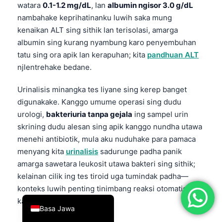
watara
0.1-1.2 mg/dL
, lan
albumin ngisor 3.0 g/dL
简体中文
nambahake keprihatinanku luwih saka mung
Română
kenaikan ALT sing sithik lan terisolasi, amarga
albumin sing kurang nyambung karo penyembuhan
Türkçe
tatu sing ora apik lan kerapuhan; kita
pandhuan ALT
Ελληνικά
njlentrehake bedane.
Português
Urinalisis minangka tes liyane sing kerep banget
Español
digunakake. Kanggo umume operasi sing dudu
Italiano
urologi,
bakteriuria tanpa gejala
ing sampel urin
skrining dudu alesan sing apik kanggo nundha utawa
עִבְרִית
menehi antibiotik, mula aku nuduhake para pamaca
Français
menyang kita
urinalisis
sadurunge padha panik
العربية
amarga sawetara leukosit utawa bakteri sing sithik;
Deutsch
kelainan cilik ing tes tiroid uga tumindak padha—
konteks luwih penting tinimbang reaksi otomatis
English
kanggo mbatalake.
Basa Jawa