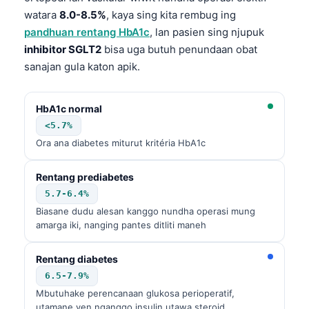
watara
8.0-8.5%
, kaya sing kita rembug ing
pandhuan rentang HbA1c
, lan pasien sing njupuk
inhibitor SGLT2
bisa uga butuh penundaan obat
sanajan gula katon apik.
HbA1c normal
<5.7%
Ora ana diabetes miturut kritéria HbA1c
Rentang prediabetes
5.7-6.4%
Biasane dudu alesan kanggo nundha operasi mung
amarga iki, nanging pantes ditliti maneh
Rentang diabetes
6.5-7.9%
Mbutuhake perencanaan glukosa perioperatif,
utamane yen nganggo insulin utawa steroid