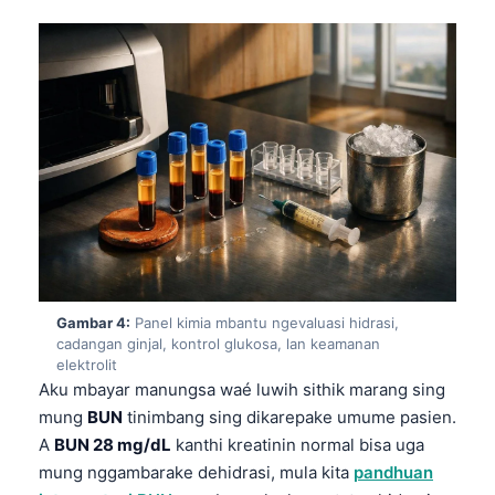
Gambar 4:
Panel kimia mbantu ngevaluasi hidrasi,
cadangan ginjal, kontrol glukosa, lan keamanan
elektrolit
Aku mbayar manungsa waé luwih sithik marang sing
mung
BUN
tinimbang sing dikarepake umume pasien.
A
BUN 28 mg/dL
kanthi kreatinin normal bisa uga
mung nggambarake dehidrasi, mula kita
pandhuan