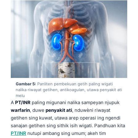
Gambar 5:
Panliten pembekuan getih paling wigati
nalika riwayat getihen, antikoagulan, utawa penyakit ati
melu
A
PT/INR
paling migunani nalika sampeyan njupuk
warfarin
, duwe
penyakit ati
, nduwèni riwayat
getihen sing kuwat, utawa arep operasi ing ngendi
sanajan getihen sing sithik isih wigati. Pandhuan kita
PT/INR
nutupi ambang sing umum; akeh tim