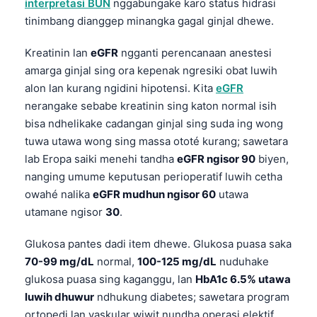
interpretasi BUN
nggabungake karo status hidrasi
tinimbang dianggep minangka gagal ginjal dhewe.
Kreatinin lan
eGFR
ngganti perencanaan anestesi
amarga ginjal sing ora kepenak ngresiki obat luwih
alon lan kurang ngidini hipotensi. Kita
eGFR
nerangake sebabe kreatinin sing katon normal isih
bisa ndhelikake cadangan ginjal sing suda ing wong
tuwa utawa wong sing massa ototé kurang; sawetara
lab Eropa saiki menehi tandha
eGFR ngisor 90
biyen,
nanging umume keputusan perioperatif luwih cetha
owahé nalika
eGFR mudhun ngisor 60
utawa
utamane ngisor
30
.
Glukosa pantes dadi item dhewe. Glukosa puasa saka
70-99 mg/dL
normal,
100-125 mg/dL
nuduhake
glukosa puasa sing kaganggu, lan
HbA1c 6.5% utawa
luwih dhuwur
ndhukung diabetes; sawetara program
ortopedi lan vaskular wiwit nundha operasi elektif