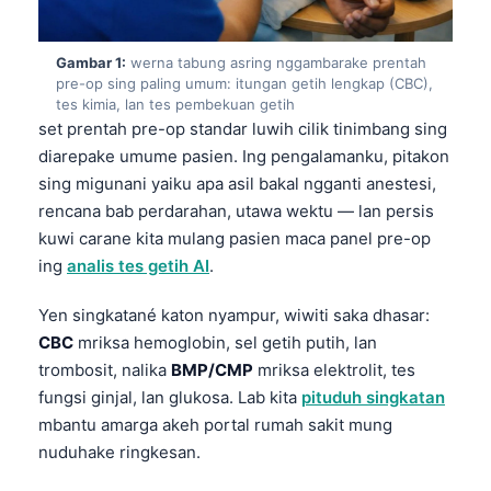
Gambar 1:
werna tabung asring nggambarake prentah
pre-op sing paling umum: itungan getih lengkap (CBC),
tes kimia, lan tes pembekuan getih
set prentah pre-op standar luwih cilik tinimbang sing
diarepake umume pasien. Ing pengalamanku, pitakon
sing migunani yaiku apa asil bakal ngganti anestesi,
rencana bab perdarahan, utawa wektu — lan persis
kuwi carane kita mulang pasien maca panel pre-op
ing
analis tes getih AI
.
Yen singkatané katon nyampur, wiwiti saka dhasar:
CBC
mriksa hemoglobin, sel getih putih, lan
trombosit, nalika
BMP/CMP
mriksa elektrolit, tes
fungsi ginjal, lan glukosa. Lab kita
pituduh singkatan
mbantu amarga akeh portal rumah sakit mung
nuduhake ringkesan.