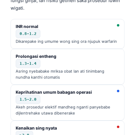
fungsi ginjal, lan risiko getihen saka prosedur luwih
wigati.
INR normal
0.8-1.2
Dikarepake ing umume wong sing ora njupuk warfarin
Prolongasi entheng
1.3-1.4
Asring nyebabake mriksa obat lan ati tinimbang
nundha kanthi otomatis
Keprihatinan umum babagan operasi
1.5-2.0
Akeh prosedur elektif mandheg nganti panyebabe
dijlentrehake utawa dibenerake
Norsk bokmål
Kenaikan sing nyata
Ślōnskŏ gŏdka