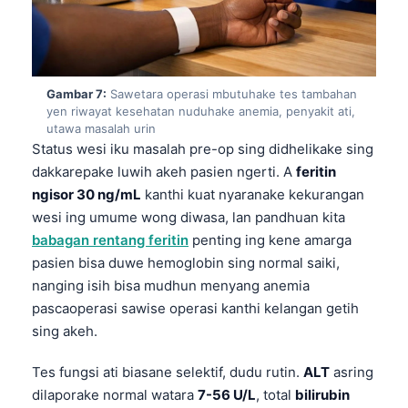
日本語
Eesti
Azərbaycan dili
Gambar 7:
Sawetara operasi mbutuhake tes tambahan
Bosanski
yen riwayat kesehatan nuduhake anemia, penyakit ati,
utawa masalah urin
Svenska
Status wesi iku masalah pre-op sing didhelikake sing
Српски језик
dakkarepake luwih akeh pasien ngerti. A
feritin
Íslenska
ngisor 30 ng/mL
kanthi kuat nyaranake kekurangan
wesi ing umume wong diwasa, lan pandhuan kita
Հայերեն
babagan rentang feritin
penting ing kene amarga
Bahasa Indonesia
pasien bisa duwe hemoglobin sing normal saiki,
हिन्दी
nanging isih bisa mudhun menyang anemia
pascaoperasi sawise operasi kanthi kelangan getih
Nederlands
sing akeh.
Dansk
Български
Tes fungsi ati biasane selektif, dudu rutin.
ALT
asring
dilaporake normal watara
7-56 U/L
, total
bilirubin
فارسی