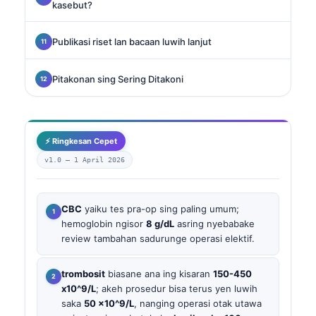
kasebut?
Publikasi riset lan bacaan luwih lanjut
Pitakonan sing Sering Ditakoni
⚡ Ringkesan Cepet
v1.0 —
1 April 2026
CBC
yaiku tes pra-op sing paling umum;
hemoglobin ngisor
8 g/dL
asring nyebabake
review tambahan sadurunge operasi elektif.
trombosit
biasane ana ing kisaran
150-450
x10^9/L
; akeh prosedur bisa terus yen luwih
saka
50 x10^9/L
, nanging operasi otak utawa