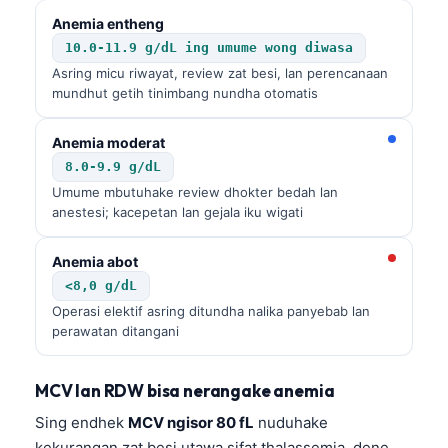
Anemia entheng
10.0-11.9 g/dL ing umume wong diwasa
Asring micu riwayat, review zat besi, lan perencanaan
mundhut getih tinimbang nundha otomatis
Anemia moderat
8.0-9.9 g/dL
Umume mbutuhake review dhokter bedah lan
anestesi; kacepetan lan gejala iku wigati
Anemia abot
<8,0 g/dL
Operasi elektif asring ditundha nalika panyebab lan
perawatan ditangani
MCV lan RDW bisa nerangake anemia
Sing endhek
MCV ngisor 80 fL
nuduhake
kekurangan zat besi utawa sifat thalassemia, dene