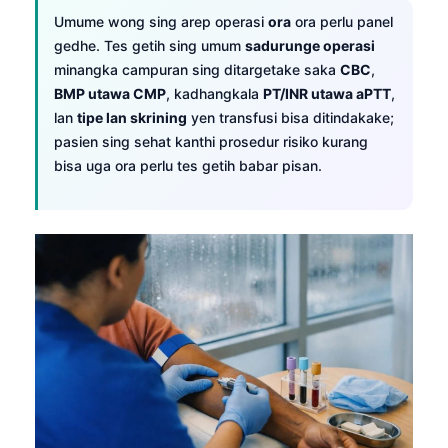
Umume wong sing arep operasi
ora
ora perlu panel
gedhe. Tes getih sing umum
sadurunge operasi
minangka campuran sing ditargetake saka
CBC
,
BMP utawa CMP
, kadhangkala
PT/INR utawa aPTT
,
lan
tipe lan skrining
yen transfusi bisa ditindakake;
pasien sing sehat kanthi prosedur risiko kurang
bisa uga ora perlu tes getih babar pisan.