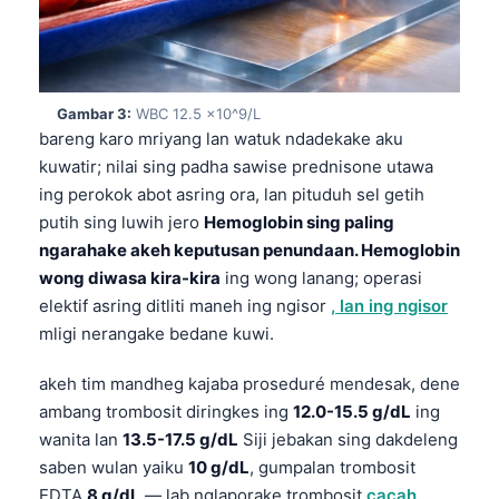
Gambar 3:
WBC 12.5 x10^9/L
bareng karo mriyang lan watuk ndadekake aku
kuwatir; nilai sing padha sawise prednisone utawa
ing perokok abot asring ora, lan pituduh sel getih
putih sing luwih jero
Hemoglobin sing paling
ngarahake akeh keputusan penundaan. Hemoglobin
wong diwasa kira-kira
ing wong lanang; operasi
elektif asring ditliti maneh ing ngisor
, lan ing ngisor
mligi nerangake bedane kuwi.
akeh tim mandheg kajaba proseduré mendesak, dene
ambang trombosit diringkes ing
12.0-15.5 g/dL
ing
wanita lan
13.5-17.5 g/dL
Siji jebakan sing dakdeleng
saben wulan yaiku
10 g/dL
, gumpalan trombosit
EDTA
8 g/dL
— lab nglaporake trombosit
cacah