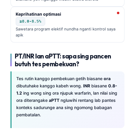
Keprihatinan optimasi
≥8.0-8.5%
Sawetara program elektif nundha nganti kontrol saya
apik
PT/INR lan aPTT: sapa sing pancen
butuh tes pembekuan?
Tes rutin kanggo pembekuan getih biasane
ora
dibutuhake kanggo kabeh wong.
INR
biasane
0.8-
1.2
ing wong sing ora njupuk warfarin, lan nilai sing
ora diterangake
aPTT
ngluwihi rentang lab pantes
konteks sadurunge ana sing ngomong babagan
pembatalan.