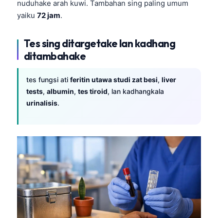
nuduhake arah kuwi. Tambahan sing paling umum
తెలుగు
yaiku
72 jam
.
मराठी
Tes sing ditargetake lan kadhang
اردو
ditambahake
বাংলা
Shqip
tes fungsi ati
feritin utawa studi zat besi
,
liver
tests
,
albumin
,
tes tiroid
, lan kadhangkala
Magyar
urinalisis
.
Slovenščina
한국어
Polski
Lietuvių kalba
Русский
ქართული
Čeština