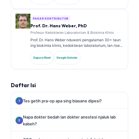
spesialis ing kimia klinis lan wis akeh nerbitake
babagan panel biomarker lan analisis laboratorium ing
praktik klinis.
PAKAR KONTRIBUTOR
Prof. Dr. Hans Weber, PhD
Profesor Kedokteran Laboratorium & Biokimia Klinis
Prof. Dr. Hans Weber nduweni pengalaman 30+ taun
ing biokimia klinis, kedokteran laboratorium, lan riset
biomarker. Mantan Presiden saka German Society for
Clinical Chemistry, dheweke spesialis ing analisis
Gapura Riset
Google Scholar
panel diagnostik, standarisasi biomarker, lan
kedokteran laboratorium sing dibantu AI.
Daftar Isi
Tes getih pra-op apa sing biasane dipesi?
Napa dokter bedah lan dokter anestesi njaluk lab
kabeh?