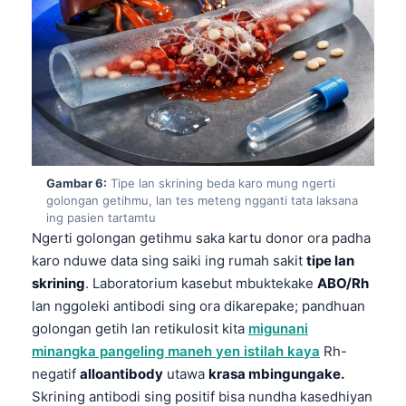
Euskara
Македонски јазик
Latviešu valoda
Galego
অসমীয়া
සිංහල
سنڌي
Gambar 6:
Tipe lan skrining beda karo mung ngerti
golongan getihmu, lan tes meteng ngganti tata laksana
پښتو
ing pasien tartamtu
Ngerti golongan getihmu saka kartu donor ora padha
karo nduwe data sing saiki ing rumah sakit
tipe lan
Slovenčina
skrining
. Laboratorium kasebut mbuktekake
ABO/Rh
Hrvatski
lan nggoleki antibodi sing ora dikarepake; pandhuan
golongan getih lan retikulosit kita
migunani
Suomi
minangka pangeling maneh yen istilah kaya
Rh-
Қазақ тілі
negatif
alloantibody
utawa
krasa mbingungake.
Català
Skrining antibodi sing positif bisa nundha kasedhiyan