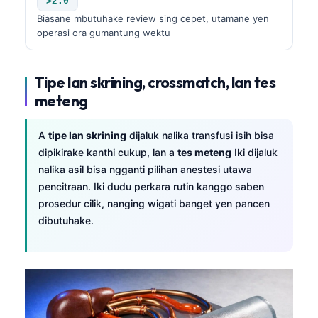
>2.0
Frysk
Biasane mbutuhake review sing cepet, utamane yen
operasi ora gumantung wektu
Esperanto
Беларуская мова
Tipe lan skrining, crossmatch, lan tes
Татар теле
meteng
Кыргызча
ئۇيغۇرچە
A
tipe lan skrining
dijaluk nalika transfusi isih bisa
dipikirake kanthi cukup, lan a
tes meteng
Iki dijaluk
Cebuano
nalika asil bisa ngganti pilihan anestesi utawa
ພາສາລາວ
pencitraan. Iki dudu perkara rutin kanggo saben
Монгол
prosedur cilik, nanging wigati banget yen pancen
dibutuhake.
Afrikaans
العربية المغربية
Occitan
Gàidhlig