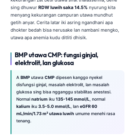
sing dhuwur
RDW luwih saka 14.5%
nyurung kita
menyang kekurangan campuran utawa mundhut
getih anyar. Cerita latar iki asring ngandhani apa
dhokter bedah bisa nerusake lan nambani mengko,
utawa apa anemia kudu ditliti dhisik.
BMP utawa CMP: fungsi ginjal,
elektrolit, lan glukosa
A
BMP
utawa
CMP
dipesen kanggo nyekel
disfungsi ginjal, masalah elektrolit, lan masalah
glukosa sing bisa ngganggu stabilitas anestesi.
Normal
natrium
iku
135-145 mmol/L
, normal
kalium
iku
3.5-5.0 mmol/L
, lan
eGFR 60
mL/min/1.73 m² utawa luwih
umume menehi rasa
tenang.