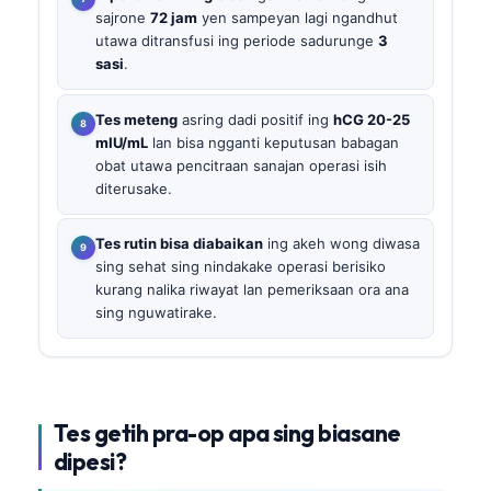
sajrone
72 jam
yen sampeyan lagi ngandhut
utawa ditransfusi ing periode sadurunge
3
sasi
.
Tes meteng
asring dadi positif ing
hCG 20-25
mIU/mL
lan bisa ngganti keputusan babagan
obat utawa pencitraan sanajan operasi isih
diterusake.
Tes rutin bisa diabaikan
ing akeh wong diwasa
sing sehat sing nindakake operasi berisiko
kurang nalika riwayat lan pemeriksaan ora ana
sing nguwatirake.
Tes getih pra-op apa sing biasane
dipesi?