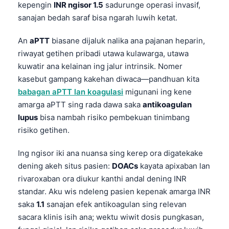
kepengin
INR ngisor 1.5
sadurunge operasi invasif,
sanajan bedah saraf bisa ngarah luwih ketat.
An
aPTT
biasane dijaluk nalika ana pajanan heparin,
riwayat getihen pribadi utawa kulawarga, utawa
kuwatir ana kelainan ing jalur intrinsik. Nomer
kasebut gampang kakehan diwaca—pandhuan kita
babagan aPTT lan koagulasi
migunani ing kene
amarga aPTT sing rada dawa saka
antikoagulan
lupus
bisa nambah risiko pembekuan tinimbang
risiko getihen.
Ing ngisor iki ana nuansa sing kerep ora digatekake
dening akeh situs pasien:
DOACs
kayata apixaban lan
rivaroxaban ora diukur kanthi andal dening INR
standar. Aku wis ndeleng pasien kepenak amarga INR
saka
1.1
sanajan efek antikoagulan sing relevan
sacara klinis isih ana; wektu wiwit dosis pungkasan,