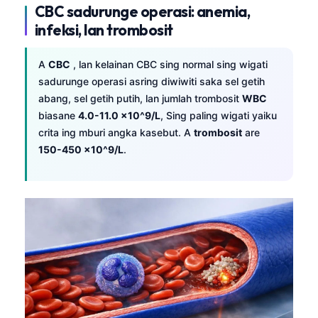
CBC sadurunge operasi: anemia,
infeksi, lan trombosit
A
CBC
, lan kelainan CBC sing normal sing wigati
sadurunge operasi asring diwiwiti saka sel getih
abang, sel getih putih, lan jumlah trombosit
WBC
biasane
4.0-11.0 x10^9/L
, Sing paling wigati yaiku
crita ing mburi angka kasebut. A
trombosit
are
150-450 x10^9/L
.