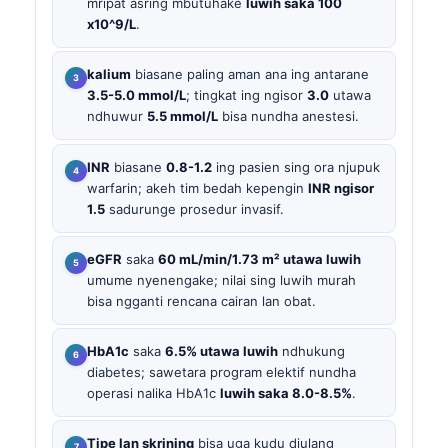
mripat asring mbutuhake
luwih saka 100
x10^9/L
.
kalium
biasane paling aman ana ing antarane
3.5-5.0 mmol/L
; tingkat ing ngisor
3.0
utawa
ndhuwur
5.5 mmol/L
bisa nundha anestesi.
INR
biasane
0.8-1.2
ing pasien sing ora njupuk
warfarin; akeh tim bedah kepengin
INR ngisor
1.5
sadurunge prosedur invasif.
eGFR
saka
60 mL/min/1.73 m² utawa luwih
umume nyenengake; nilai sing luwih murah
bisa ngganti rencana cairan lan obat.
HbA1c
saka
6.5% utawa luwih
ndhukung
diabetes; sawetara program elektif nundha
operasi nalika HbA1c
luwih saka 8.0-8.5%
.
Tipe lan skrining
bisa uga kudu diulang