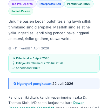
Tes Pra-Operasi
Interpretasi Lab
Pembaruan 2026
Ramah Pasien
Umume pasien bedah butuh tes sing luwih sithik
tinimbang sing diarepake. Masalah sing sejatine
yaiku ngerti asil endi sing pancen bakal ngganti
anestesi, risiko getihen, utawa wektu.
📖 ~11 menit
📅
1 April 2026
📝 Diterbitake:
1 April 2026
🩺 Ditinjau kanthi medis:
22 Juli 2026
✅ Adhedhasar Bukti
🔄 Nganyari pungkasan:
22 Juli 2026
Pandhuan iki ditulis kanthi kepemimpinan saka
Dr.
Thomas Klein, MD
kanthi kerjasama karo
Dewan
Penasihat Medis Kantesti AI
, kalebu kontribusi saka Prof.