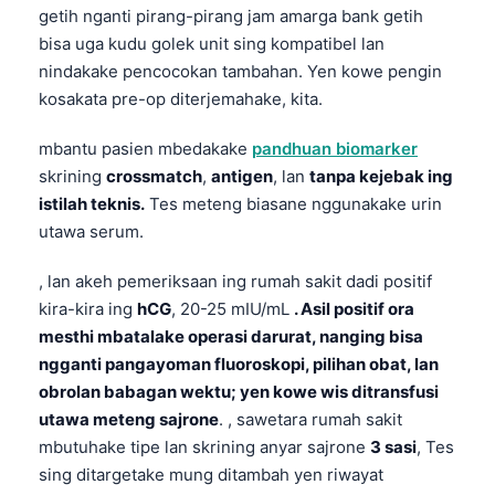
getih nganti pirang-pirang jam amarga bank getih
O‘zbekcha
bisa uga kudu golek unit sing kompatibel lan
Українська
nindakake pencocokan tambahan. Yen kowe pengin
አማርኛ
kosakata pre-op diterjemahake, kita.
Kiswahili
mbantu pasien mbedakake
pandhuan biomarker
ភាសាខ្មែរ
skrining
crossmatch
,
antigen
, lan
tanpa kejebak ing
ဗမာစာ
istilah teknis.
Tes meteng biasane nggunakake urin
utawa serum.
ไทย
Tagalog
, lan akeh pemeriksaan ing rumah sakit dadi positif
kira-kira ing
hCG
, 20-25 mIU/mL
. Asil positif ora
Tiếng Việt
mesthi mbatalake operasi darurat, nanging bisa
Bahasa Melayu
ngganti pangayoman fluoroskopi, pilihan obat, lan
മലയാളം
obrolan babagan wektu; yen kowe wis ditransfusi
ಕನ್ನಡ
utawa meteng sajrone
. , sawetara rumah sakit
mbutuhake tipe lan skrining anyar sajrone
3 sasi
, Tes
ગુજરાતી
sing ditargetake mung ditambah yen riwayat
தமிழ்