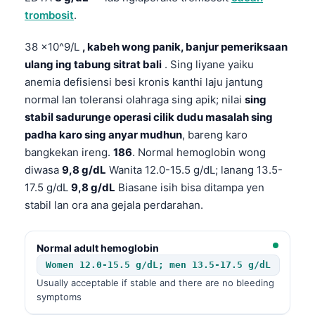
trombosit
.
38 x10^9/L
, kabeh wong panik, banjur pemeriksaan
ulang ing tabung sitrat bali
. Sing liyane yaiku
anemia defisiensi besi kronis kanthi laju jantung
normal lan toleransi olahraga sing apik; nilai
sing
stabil sadurunge operasi cilik dudu masalah sing
padha karo sing anyar mudhun
, bareng karo
bangkekan ireng.
186
. Normal hemoglobin wong
diwasa
9,8 g/dL
Wanita 12.0-15.5 g/dL; lanang 13.5-
17.5 g/dL
9,8 g/dL
Biasane isih bisa ditampa yen
stabil lan ora ana gejala perdarahan.
Normal adult hemoglobin
Women 12.0-15.5 g/dL; men 13.5-17.5 g/dL
Usually acceptable if stable and there are no bleeding
symptoms