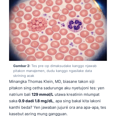
Gambar 2:
Tes pre-op dimaksudake kanggo njawab
pitakon manajemen, dudu kanggo ngasilake data
skrining acak
Minangka Thomas Klein, MD, biasane takon siji
pitakon sing cetha sadurunge aku nyetujoni tes: yen
natrium bali
129 mmol/L
utawa kreatinin mlumpat
saka
0.9 dadi 1.8 mg/dL
, apa sing bakal kita lakoni
kanthi beda? Yen jawaban jujuré ora ana apa-apa, tes
kasebut asring mung gangguan.