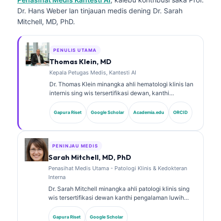
Dr. Hans Weber lan tinjauan medis dening Dr. Sarah
Mitchell, MD, PhD.
PENULIS UTAMA
Thomas Klein, MD
Kepala Petugas Medis, Kantesti AI
Dr. Thomas Klein minangka ahli hematologi klinis lan
internis sing wis tersertifikasi dewan, kanthi
pengalaman luwih saka 15 taun ing bidang
kedokteran laboratorium lan analisis klinis sing
Gapura Riset
Google Scholar
Academia.edu
ORCID
dibantu AI. Minangka Chief Medical Officer ing
Kantesti AI, dheweke menehi pengawasan klinis
marang ketepatan medis saka jaringan saraf
kepemilikan kasebut. Dr. Klein wis nerbitake akeh
PENINJAU MEDIS
babagan interpretasi biomarker lan diagnostik
Sarah Mitchell, MD, PhD
laboratorium ing topik kedokteran laboratorium.
Penasihat Medis Utama - Patologi Klinis & Kedokteran
Interna
Dr. Sarah Mitchell minangka ahli patologi klinis sing
wis tersertifikasi dewan kanthi pengalaman luwih
saka 18 taun ing bidang kedokteran laboratorium lan
analisis diagnostik. Dheweke nduweni sertifikasi
Gapura Riset
Google Scholar