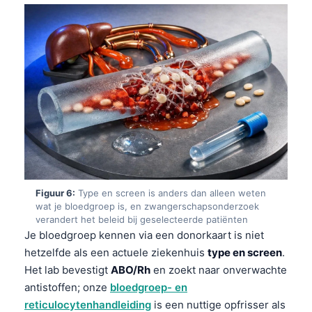
Català
O‘zbekcha
Українська
አማርኛ
Kiswahili
ភាសាខ្មែរ
ဗမာစာ
ไทย
Figuur 6:
Type en screen is anders dan alleen weten
Tagalog
wat je bloedgroep is, en zwangerschapsonderzoek
Tiếng Việt
verandert het beleid bij geselecteerde patiënten
Je bloedgroep kennen via een donorkaart is niet
Bahasa Melayu
hetzelfde als een actuele ziekenhuis
type en screen
.
മലയാളം
Het lab bevestigt
ABO/Rh
en zoekt naar onverwachte
ಕನ್ನಡ
antistoffen; onze
bloedgroep- en
reticulocytenhandleiding
is een nuttige opfrisser als
ગુજરાતી