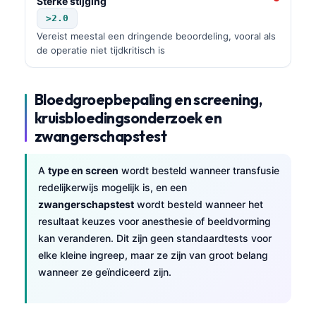
Gàidhlig
Sterke stijging
>2.0
Euskara
Vereist meestal een dringende beoordeling, vooral als
Македонски јазик
de operatie niet tijdkritisch is
Latviešu valoda
Galego
Bloedgroepbepaling en screening,
kruisbloedingsonderzoek en
অসমীয়া
zwangerschapstest
සිංහල
سنڌي
A
type en screen
wordt besteld wanneer transfusie
پښتو
redelijkerwijs mogelijk is, en een
zwangerschapstest
wordt besteld wanneer het
resultaat keuzes voor anesthesie of beeldvorming
Slovenčina
kan veranderen. Dit zijn geen standaardtests voor
elke kleine ingreep, maar ze zijn van groot belang
Hrvatski
wanneer ze geïndiceerd zijn.
Suomi
Қазақ тілі