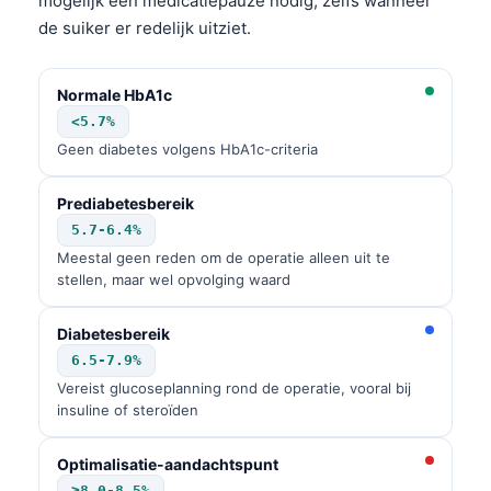
mogelijk een medicatiepauze nodig, zelfs wanneer
de suiker er redelijk uitziet.
Normale HbA1c
<5.7%
Geen diabetes volgens HbA1c-criteria
Prediabetesbereik
5.7-6.4%
Meestal geen reden om de operatie alleen uit te
stellen, maar wel opvolging waard
Diabetesbereik
6.5-7.9%
Vereist glucoseplanning rond de operatie, vooral bij
insuline of steroïden
Optimalisatie-aandachtspunt
≥8.0-8.5%