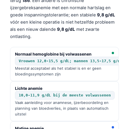
terug
186
. Een andere is chronische
ijzergebreksanemie met een normale hartslag en
goede inspanningstolerantie; een stabiele
9,8 g/dL
vóór een kleine operatie is niet hetzelfde probleem
als een nieuw dalende
9,8 g/dL
met zwarte
ontlasting.
Normaal hemoglobine bij volwassenen
Vrouwen 12,0-15,5 g/dL; mannen 13,5-17,5 g/dL
Meestal acceptabel als het stabiel is en er geen
bloedingssymptomen zijn
Lichte anemie
10,0-11,9 g/dL bij de meeste volwassenen
Vaak aanleiding voor anamnese, ijzerbeoordeling en
planning van bloedverlies, in plaats van automatisch
uitstel
Matige anemie