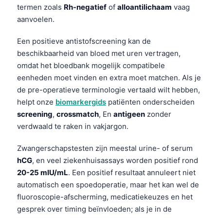
termen zoals
Rh-negatief
of
alloantilichaam
vaag
தமிழ்
aanvoelen.
తెలుగు
Een positieve antistofscreening kan de
मराठी
beschikbaarheid van bloed met uren vertragen,
اردو
omdat het bloedbank mogelijk compatibele
eenheden moet vinden en extra moet matchen. Als je
বাংলা
de pre-operatieve terminologie vertaald wilt hebben,
Shqip
helpt onze
biomarkergids
patiënten onderscheiden
Magyar
screening
,
crossmatch
, En
antigeen
zonder
verdwaald te raken in vakjargon.
Slovenščina
한국어
Zwangerschapstesten zijn meestal urine- of serum
Polski
hCG
, en veel ziekenhuisassays worden positief rond
20-25 mIU/mL
. Een positief resultaat annuleert niet
Lietuvių kalba
automatisch een spoedoperatie, maar het kan wel de
Русский
fluoroscopie-afscherming, medicatiekeuzes en het
ქართული
gesprek over timing beïnvloeden; als je in de