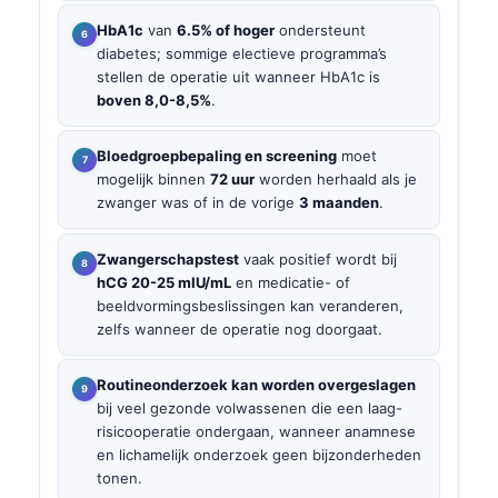
HbA1c
van
6.5% of hoger
ondersteunt
diabetes; sommige electieve programma’s
stellen de operatie uit wanneer HbA1c is
boven 8,0-8,5%
.
Bloedgroepbepaling en screening
moet
mogelijk binnen
72 uur
worden herhaald als je
zwanger was of in de vorige
3 maanden
.
Zwangerschapstest
vaak positief wordt bij
hCG 20-25 mIU/mL
en medicatie- of
beeldvormingsbeslissingen kan veranderen,
zelfs wanneer de operatie nog doorgaat.
Routineonderzoek kan worden overgeslagen
bij veel gezonde volwassenen die een laag-
risicooperatie ondergaan, wanneer anamnese
en lichamelijk onderzoek geen bijzonderheden
tonen.