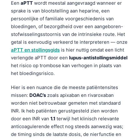
Een
aPTT
wordt meestal aangevraagd wanneer er
sprake is van blootstelling aan heparine, een
persoonlijke of familiale voorgeschiedenis van
bloedingen, of bezorgdheid over een aangeboren-
stofwisselingsstoornis van de intrinsieke route. Het
getal is eenvoudig verkeerd te interpreteren — onze
aPTT en stollingsgids
is hier nuttig omdat een licht
verlengde aPTT door een
lupus-antistollingsmiddel
het risico op trombose kan verhogen in plaats van
het bloedingsrisico.
Hier is een nuance die de meeste patiëntensites
missen:
DOAC’s
zoals apixaban en rivaroxaban
worden niet betrouwbaar gemeten met standaard
INR. Ik heb patiënten gerustgesteld zien worden
door een INR van
1.1
terwijl het klinisch relevante
Norsk bokmål
anticoagulerende effect nog steeds aanwezig was;
de timing sinds de laatste dosis, de nierfunctie en
Ślōnskŏ gŏdka