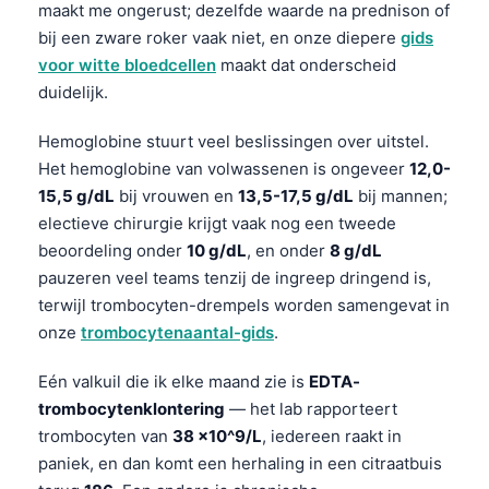
maakt me ongerust; dezelfde waarde na prednison of
bij een zware roker vaak niet, en onze diepere
gids
voor witte bloedcellen
maakt dat onderscheid
duidelijk.
Hemoglobine stuurt veel beslissingen over uitstel.
Het hemoglobine van volwassenen is ongeveer
12,0-
15,5 g/dL
bij vrouwen en
13,5-17,5 g/dL
bij mannen;
electieve chirurgie krijgt vaak nog een tweede
beoordeling onder
10 g/dL
, en onder
8 g/dL
pauzeren veel teams tenzij de ingreep dringend is,
terwijl trombocyten-drempels worden samengevat in
onze
trombocytenaantal-gids
.
Eén valkuil die ik elke maand zie is
EDTA-
trombocytenklontering
— het lab rapporteert
trombocyten van
38 x10^9/L
, iedereen raakt in
paniek, en dan komt een herhaling in een citraatbuis