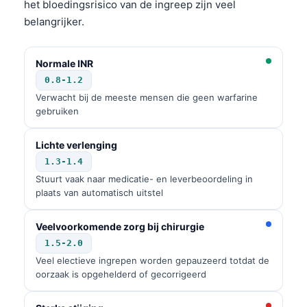
het bloedingsrisico van de ingreep zijn veel
Frysk
belangrijker.
Esperanto
Беларуская мова
Normale INR
0.8-1.2
Татар теле
Verwacht bij de meeste mensen die geen warfarine
Кыргызча
gebruiken
ئۇيغۇرچە
Lichte verlenging
Cebuano
1.3-1.4
Basa Jawa
Stuurt vaak naar medicatie- en leverbeoordeling in
plaats van automatisch uitstel
ພາສາລາວ
Монгол
Veelvoorkomende zorg bij chirurgie
Afrikaans
1.5-2.0
Veel electieve ingrepen worden gepauzeerd totdat de
العربية المغربية
oorzaak is opgehelderd of gecorrigeerd
Occitan