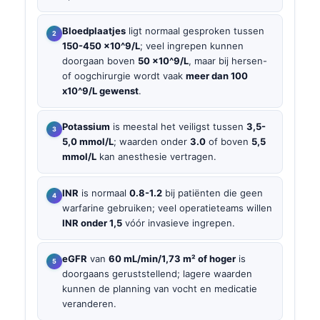
Bloedplaatjes
ligt normaal gesproken tussen
150-450 x10^9/L
; veel ingrepen kunnen
doorgaan boven
50 x10^9/L
, maar bij hersen-
of oogchirurgie wordt vaak
meer dan 100
x10^9/L gewenst
.
Potassium
is meestal het veiligst tussen
3,5-
5,0 mmol/L
; waarden onder
3.0
of boven
5,5
mmol/L
kan anesthesie vertragen.
INR
is normaal
0.8-1.2
bij patiënten die geen
warfarine gebruiken; veel operatieteams willen
INR onder 1,5
vóór invasieve ingrepen.
eGFR
van
60 mL/min/1,73 m² of hoger
is
doorgaans geruststellend; lagere waarden
kunnen de planning van vocht en medicatie
veranderen.