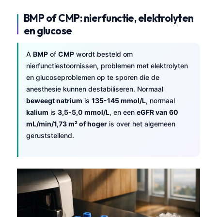
BMP of CMP: nierfunctie, elektrolyten
en glucose
A
BMP
of
CMP
wordt besteld om
nierfunctiestoornissen, problemen met elektrolyten
en glucoseproblemen op te sporen die de
anesthesie kunnen destabiliseren. Normaal
beweegt natrium
is
135-145 mmol/L
, normaal
kalium
is
3,5-5,0 mmol/L
, en een
eGFR van 60
mL/min/1,73 m² of hoger
is over het algemeen
geruststellend.