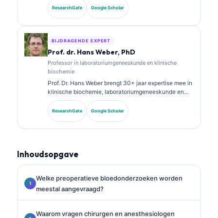
Zij heeft specialisatiecertificeringen in klinische
ResearchGate
Google Scholar
chemie en heeft uitgebreid gepubliceerd over
biomarkerpanels en laboratoriumanalyse in de
klinische praktijk.
BIJDRAGENDE EXPERT
Prof. dr. Hans Weber, PhD
Professor in laboratoriumgeneeskunde en klinische
biochemie
Prof. Dr. Hans Weber brengt 30+ jaar expertise mee in
klinische biochemie, laboratoriumgeneeskunde en
biomarkeronderzoek. Voormalig president van de
Duitse Vereniging voor Klinische Chemie, hij is
ResearchGate
Google Scholar
gespecialiseerd in analyse van diagnostische panels,
standaardisatie van biomarkers en AI-ondersteunde
laboratoriumgeneeskunde.
Inhoudsopgave
Welke preoperatieve bloedonderzoeken worden
meestal aangevraagd?
Waarom vragen chirurgen en anesthesiologen