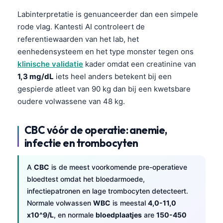
Labinterpretatie is genuanceerder dan een simpele
rode vlag. Kantesti AI controleert de
referentiewaarden van het lab, het
eenhedensysteem en het type monster tegen ons
klinische validatie
kader omdat een creatinine van
1,3 mg/dL
iets heel anders betekent bij een
gespierde atleet van 90 kg dan bij een kwetsbare
oudere volwassene van 48 kg.
CBC vóór de operatie: anemie,
infectie en trombocyten
A
CBC
is de meest voorkomende pre-operatieve
bloedtest omdat het bloedarmoede,
infectiepatronen en lage trombocyten detecteert.
Normale volwassen
WBC
is meestal
4,0-11,0
x10^9/L
, en normale
bloedplaatjes
are
150-450