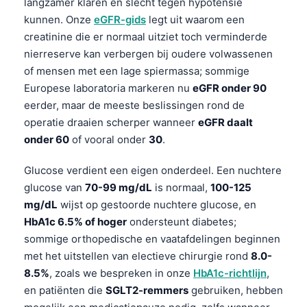
langzamer klaren en slecht tegen hypotensie
kunnen. Onze
eGFR-gids
legt uit waarom een
creatinine die er normaal uitziet toch verminderde
nierreserve kan verbergen bij oudere volwassenen
of mensen met een lage spiermassa; sommige
Europese laboratoria markeren nu
eGFR onder 90
eerder, maar de meeste beslissingen rond de
operatie draaien scherper wanneer
eGFR daalt
onder 60
of vooral onder
30
.
Glucose verdient een eigen onderdeel. Een nuchtere
glucose van
70-99 mg/dL
is normaal,
100-125
mg/dL
wijst op gestoorde nuchtere glucose, en
HbA1c 6.5% of hoger
ondersteunt diabetes;
sommige orthopedische en vaatafdelingen beginnen
met het uitstellen van electieve chirurgie rond
8.0-
8.5%
, zoals we bespreken in onze
HbA1c-richtlijn
,
en patiënten die
SGLT2-remmers
gebruiken, hebben