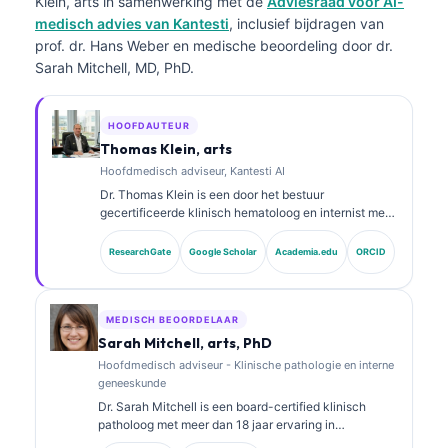
Klein, arts
in samenwerking met de
Adviesraad voor AI-
medisch advies van Kantesti
, inclusief bijdragen van
prof. dr. Hans Weber en medische beoordeling door dr.
Sarah Mitchell, MD, PhD.
HOOFDAUTEUR
Thomas Klein, arts
Hoofdmedisch adviseur, Kantesti AI
Dr. Thomas Klein is een door het bestuur
gecertificeerde klinisch hematoloog en internist met
meer dan 15 jaar ervaring in
laboratoriumgeneeskunde en door AI ondersteunde
ResearchGate
Google Scholar
Academia.edu
ORCID
klinische analyse. Als Chief Medical Officer bij
Kantesti AI zorgt hij voor klinisch toezicht op de
medische juistheid van het gepatenteerde neurale
netwerk. Dr. Klein heeft uitgebreid gepubliceerd over
MEDISCH BEOORDELAAR
interpretatie van biomarkers en
Sarah Mitchell, arts, PhD
laboratoriumdiagnostiek over onderwerpen in de
Hoofdmedisch adviseur - Klinische pathologie en interne
laboratoriumgeneeskunde.
geneeskunde
Dr. Sarah Mitchell is een board-certified klinisch
patholoog met meer dan 18 jaar ervaring in
laboratoriumgeneeskunde en diagnostische analyse.