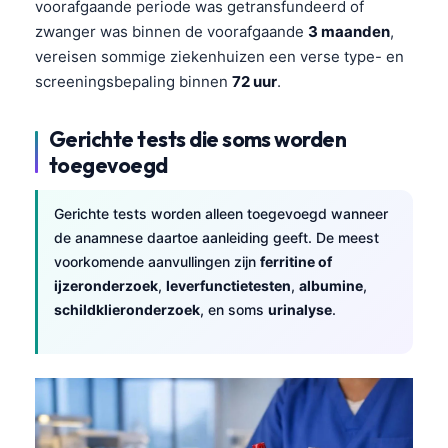
voorafgaande periode was getransfundeerd of
Čeština
zwanger was binnen de voorafgaande
3 maanden
,
日本語
vereisen sommige ziekenhuizen een verse type- en
Eesti
screeningsbepaling binnen
72 uur
.
Azərbaycan dili
Gerichte tests die soms worden
Bosanski
toegevoegd
Svenska
Српски језик
Gerichte tests worden alleen toegevoegd wanneer
de anamnese daartoe aanleiding geeft. De meest
Íslenska
voorkomende aanvullingen zijn
ferritine of
Հայերեն
ijzeronderzoek
,
leverfunctietesten
,
albumine
,
Bahasa Indonesia
schildklieronderzoek
, en soms
urinalyse
.
हिन्दी
Dansk
Български
فارسی