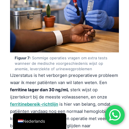
简体中文
Română
Türkçe
Ελληνικά
Português
Español
Figuur 7:
Sommige operaties vragen om extra tests
wanneer de medische voorgeschiedenis wijst op
Italiano
anemie, leverziekte of urinewegproblemen
עִבְרִית
IJzerstatus is het verborgen preoperatieve probleem
waar ik meer patiënten van wil laten weten. Een
Français
ferritine lager dan 30 ng/mL
sterk wijst op
العربية
ijzertekort bij de meeste volwassenen, en onze
Deutsch
ferritinebereik-richtlijn
is hier van belang, omdat
patiënten vandaag nog een normaal hemoglobine
English
kunnen hebben, maar na een operatie met veel
Nederlands
bloedverlies toch kunnen afglijden naar