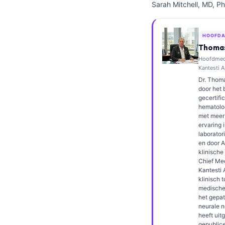
Sarah Mitchell, MD, Ph
Frysk
Esperanto
HOOFDA
Беларуская мова
Thomas
Hoofdmedi
Татар теле
Kantesti A
Кыргызча
Dr. Thoma
door het 
ئۇيغۇرچە
gecertifi
hematoloo
Cebuano
met meer 
ervaring 
Basa Jawa
laborato
ພາສາລາວ
en door 
klinische
Монгол
Chief Med
Kantesti A
Afrikaans
klinisch 
medische 
العربية المغربية
het gepa
neurale n
Occitan
heeft uit
gepublic