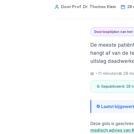
Door Prof. Dr. Thomas Klein
28 
Doorlooptijden van het 
De meeste patiënt
hangt af van de t
uitslag daadwerkel
📖 ~11 minuten
📅
28 ma
📝 Gepubliceerd:
28 
🔄 Laatst bijgewerk
Norsk bokmål
Deze gids is geschrev
medisch advies van K
Ślōnskŏ gŏdka