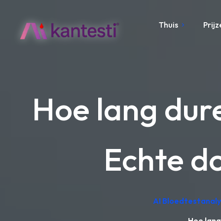
Thuis
Prijz
Hoe lang dur
Echte do
AI Bloedtestanaly
Hoe lang