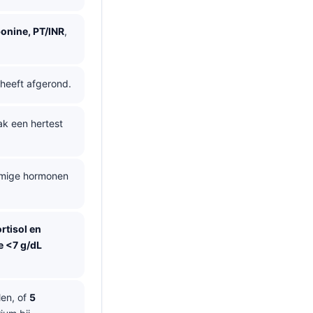
onine, PT/INR
,
 heeft afgerond.
ak een hertest
mmige hormonen
rtisol en
 <7 g/dL
len, of
5