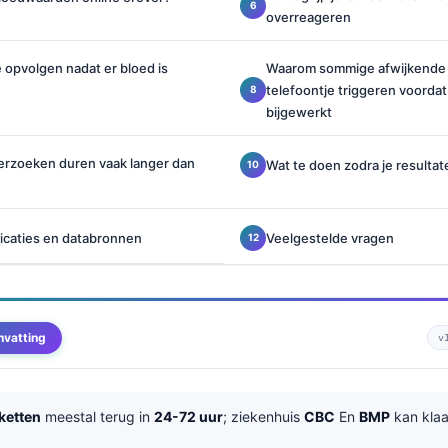
overreageren
 opvolgen nadat er bloed is
Waarom sommige afwijkende 
telefoontje triggeren voordat
bijgewerkt
rzoeken duren vaak langer dan
Wat te doen zodra je resultat
caties en databronnen
Veelgestelde vragen
nvatting
v
ketten
meestal terug in
24-72 uur
; ziekenhuis
CBC
En
BMP
kan klaar