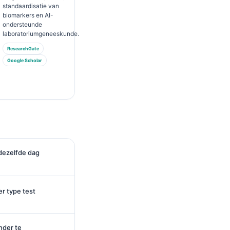
standaardisatie van
biomarkers en AI-
ondersteunde
laboratoriumgeneeskunde.
ResearchGate
Google Scholar
ezelfde dag
er type test
nder te