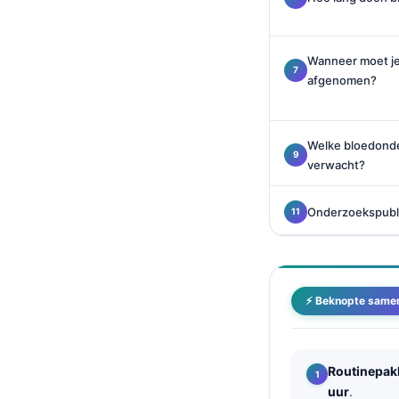
Català
O‘zbekcha
Wanneer moet je
Українська
afgenomen?
አማርኛ
Kiswahili
Welke bloedonde
ភាសាខ្មែរ
verwacht?
ဗမာစာ
Onderzoekspubli
ไทย
Tagalog
Tiếng Việt
⚡ Beknopte same
Bahasa Melayu
മലയാളം
ಕನ್ನಡ
Routinepak
uur
.
ગુજરાતી