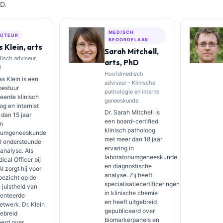
D.
MEDISCH
UTEUR
BEOORDELAAR
 Klein, arts
Sarah Mitchell,
sch adviseur,
arts, PhD
I
Hoofdmedisch
s Klein is een
adviseur - Klinische
bestuur
pathologie en interne
ceerde klinisch
geneeskunde
g en internist
Dr. Sarah Mitchell is
dan 15 jaar
een board-certified
in
klinisch patholoog
riumgeneeskunde
met meer dan 18 jaar
AI ondersteunde
ervaring in
 analyse. Als
laboratoriumgeneeskunde
ical Officer bij
en diagnostische
I zorgt hij voor
analyse. Zij heeft
toezicht op de
specialisatiecertificeringen
juistheid van
in klinische chemie
tenteerde
en heeft uitgebreid
etwerk. Dr. Klein
gepubliceerd over
gebreid
biomarkerpanels en
eerd over