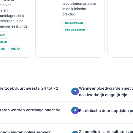
laboratoriumanalyse
atie van
in de klinische
rs en
praktijk.
iumdiagnostiek
erwerpen in de
ResearchGate
riumgeneeskunde.
Google Scholar
Gate
holar
.edu
ORCID
erzoek duurt meestal 24 tot 72
Wanneer bloedwaarden met d
daadwerkelijk mogelijk zijn
taten worden vertraagd nadat de
Realistische doorlooptijden p
Zo begrijp je labresultaten zo
loedwaarden online erover?