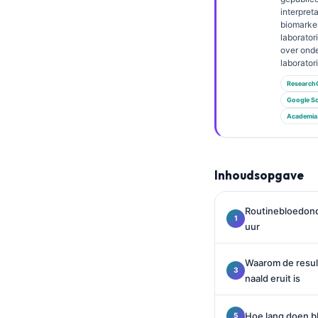
Gàidhlig
interpret
Euskara
biomarke
laborator
Македонски јазик
over ond
laborato
Latviešu valoda
Research
Galego
Google Sc
অসমীয়া
Academia
සිංහල
سنڌي
Inhoudsopgave
پښتو
Routinebloedond
uur
Slovenčina
Hrvatski
Waarom de resul
naald eruit is
Suomi
Қазақ тілі
Hoe lang doen b