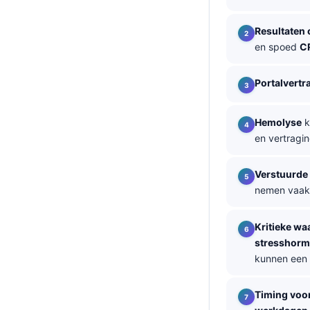
தமிழ்
Resultaten 
తెలుగు
en spoed
C
मराठी
Portalvertr
اردو
বাংলা
Hemolyse
k
Shqip
en vertragi
Magyar
Verstuurde 
Slovenščina
nemen vaa
한국어
Polski
Kritieke wa
stresshorm
Lietuvių kalba
kunnen een t
Русский
ქართული
Timing voor