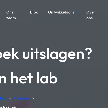
Ons
Blog
Ontwikkelaars
Over
team
ons
ek uitslagen?
n het lab
Blog
>
Artikelen
>
n het lab