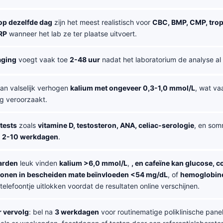
op dezelfde dag
zijn het meest realistisch voor
CBC, BMP, CMP, trop
RP
wanneer het lab ze ter plaatse uitvoert.
aging
voegt vaak toe
2-48 uur
nadat het laboratorium de analyse al
an valselijk verhogen
kalium met ongeveer 0,3-1,0 mmol/L
, wat va
ng veroorzaakt.
tests
zoals
vitamine D, testosteron, ANA, celiac-serologie
, en so
k
2-10 werkdagen
.
arden
leuk vinden
kalium >6,0 mmol/L
,
, en cafeïne kan glucose, co
onen in bescheiden mate beïnvloeden <54 mg/dL
, of
hemoglobine
elefoontje uitlokken voordat de resultaten online verschijnen.
 vervolg
: bel na
3 werkdagen
voor routinematige poliklinische pane