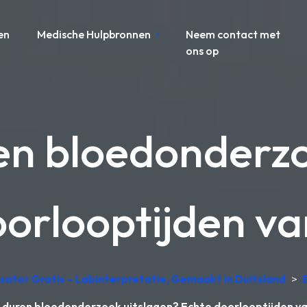
en
Medische Hulpbronnen
Neem contact met
ons op
en bloedonderzo
orlooptijden va
sator Gratis – Labinterpretatie, Gemaakt in Duitsland
>
 duren bloedonderzoek uitslagen? Echte doorlooptijden va