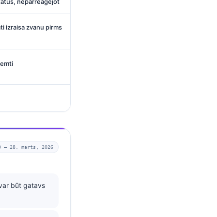
ltātus, nepārreaģējot
ti izraisa zvanu pirms
ņemti
0 —
28. marts, 2026
var būt gatavs