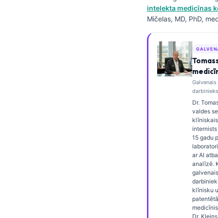
intelekta medicīnas 
Frysk
Mičelas, MD, PhD, med
Esperanto
Беларуская мова
GALVEN
Татар теле
Tomass
medicī
Кыргызча
Galvenais
ئۇيغۇرچە
darbinieks
Dr. Tomas
Cebuano
valdes ser
klīniskai
Basa Jawa
internist
15 gadu p
ພາສາລາວ
laborator
Монгол
ar AI atba
analīzē. 
Afrikaans
galvenai
darbiniek
العربية المغربية
klīnisku 
patentētā
Occitan
medicīnis
Dr. Kleins 