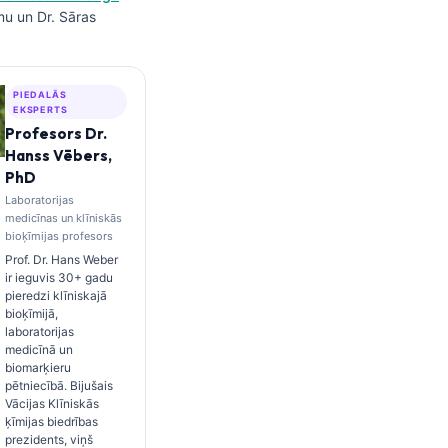
mu un Dr. Sāras
PIEDALĀS
EKSPERTS
Profesors Dr.
Hanss Vēbers,
PhD
Laboratorijas
medicīnas un klīniskās
bioķīmijas profesors
Prof. Dr. Hans Weber
ir ieguvis 30+ gadu
pieredzi klīniskajā
bioķīmijā,
laboratorijas
medicīnā un
biomarķieru
pētniecībā. Bijušais
Vācijas Klīniskās
ķīmijas biedrības
prezidents, viņš