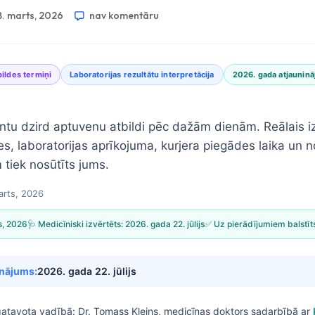
8. marts, 2026
nav komentāru
pildes termiņi
Laboratorijas rezultātu interpretācija
2026. gada atjaunin
ntu dzird aptuvenu atbildi pēc dažām dienām. Reālais iz
es, laboratorijas aprīkojuma, kurjera piegādes laika un n
 tiek nosūtīts jums.
arts, 2026
s, 2026
🩺 Medicīniski izvērtēts:
2026. gada 22. jūlijs
✅ Uz pierādījumiem balstīt
inājums:
2026. gada 22. jūlijs
gatavota vadībā:
Dr. Tomass Kleins, medicīnas doktors
sadarbībā ar