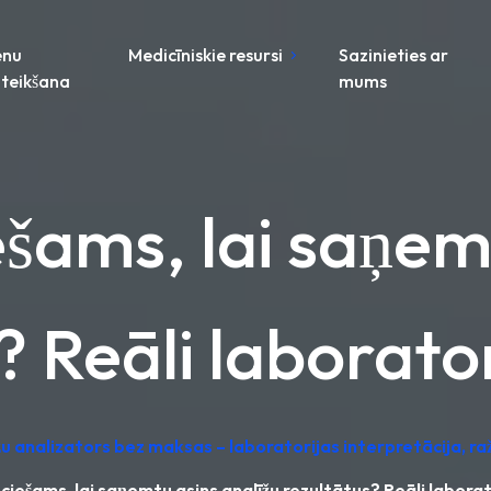
enu
Medicīniskie resursi
Sazinieties ar
teikšana
mums
iešams, lai saņem
? Reāli laborator
žu analizators bez maksas – laboratorijas interpretācija, ra
ieciešams, lai saņemtu asins analīžu rezultātus? Reāli laborat