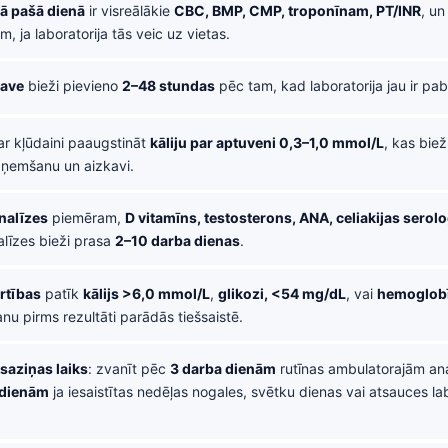
jā pašā dienā
ir visreālākie
CBC, BMP, CMP, troponīnam, PT/INR
, u
, ja laboratorija tās veic uz vietas.
kave
bieži pievieno
2–48 stundas
pēc tam, kad laboratorija jau ir pabe
r kļūdaini paaugstināt
kāliju par aptuveni 0,3–1,0 mmol/L
, kas biež
aņemšanu un aizkavi.
nalīzes
piemēram,
D vitamīns, testosterons, ANA, celiakijas serolo
līzes bieži prasa
2–10 darba dienas
.
ērtības
patīk
kālijs >6,0 mmol/L
,
glikozi, <54 mg/dL
, vai
hemoglobī
vanu pirms rezultāti parādās tiešsaistē.
saziņas laiks
: zvanīt pēc
3 darba dienām
rutīnas ambulatorajām an
 dienām
ja iesaistītas nedēļas nogales, svētku dienas vai atsauces lab