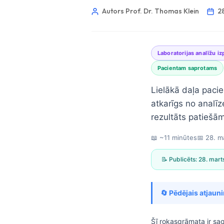
Autors Prof. Dr. Thomas Klein
2
Laboratorijas analīžu iz
Pacientam saprotams
Lielākā daļa pacie
atkarīgs no analīz
rezultāts patiešām
📖 ~11 minūtes
📅
28. m
📝 Publicēts:
28. mart
🔄 Pēdējais atjaun
Norsk bokmål
Ślōnskŏ gŏdka
Šī rokasgrāmata ir sa