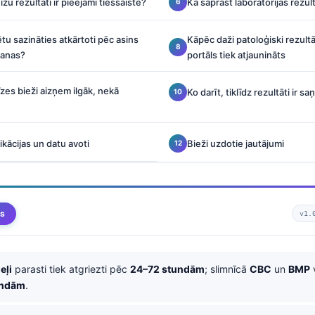
līžu rezultāti ir pieejami tiešsaistē?
Kā saprast laboratorijas rezu
tu sazināties atkārtoti pēc asins
Kāpēc daži patoloģiski rezultā
anas?
portāls tiek atjaunināts
zes bieži aizņem ilgāk, nekā
Ko darīt, tiklīdz rezultāti ir sa
kācijas un datu avoti
Bieži uzdotie jautājumi
ms
v1.
eļi
parasti tiek atgriezti pēc
24–72 stundām
; slimnīcā
CBC
un
BMP
undām
.