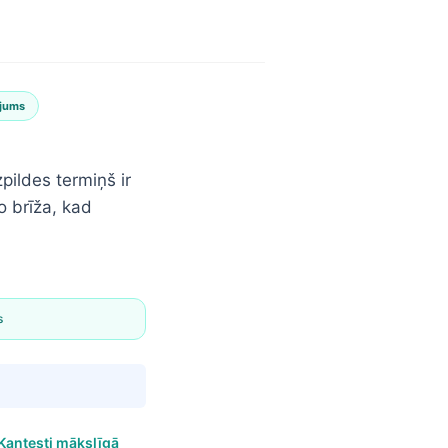
ājums
pildes termiņš ir
o brīža, kad
s
Kantesti mākslīgā