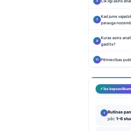
Cik ilgi asins ana
O‘zbekcha
Українська
Kad jums vajadzē
parauga noņemš
አማርኛ
Kiswahili
Kuras asins analī
ភាសាខ្មែរ
gaidīts?
ဗမာစာ
Pētniecības publi
ไทย
Tagalog
Tiếng Việt
⚡ Īss kopsavilku
Bahasa Melayu
മലയാളം
ಕನ್ನಡ
Rutīnas pan
pēc
1–6 st
ગુજરાતી
தமிழ்