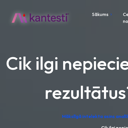
Sākums
C
no
Cik ilgi nepiec
rezultātus
Mākslīgā intelekta asins analī
Cik ilgi nep