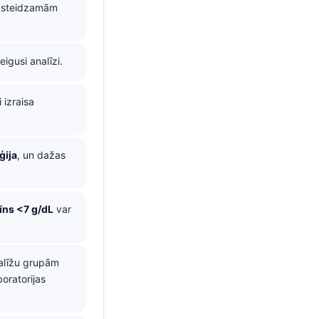
n steidzamām
igusi analīzi.
i izraisa
ģija
, un dažas
ns <7 g/dL
var
alīžu grupām
oratorijas