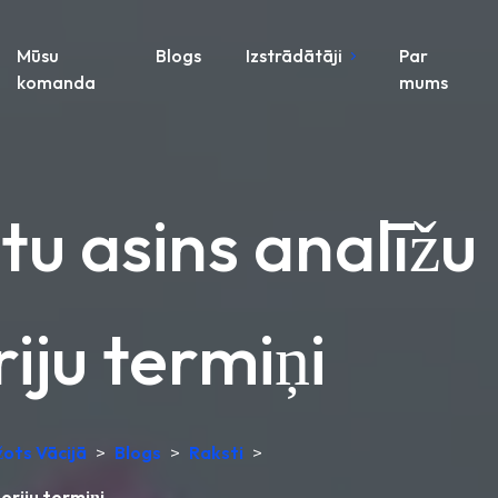
Mūsu
Blogs
Izstrādātāji
Par
komanda
mums
tu asins analīžu
iju termiņi
žots Vācijā
>
Blogs
>
Raksti
>
oriju termiņi