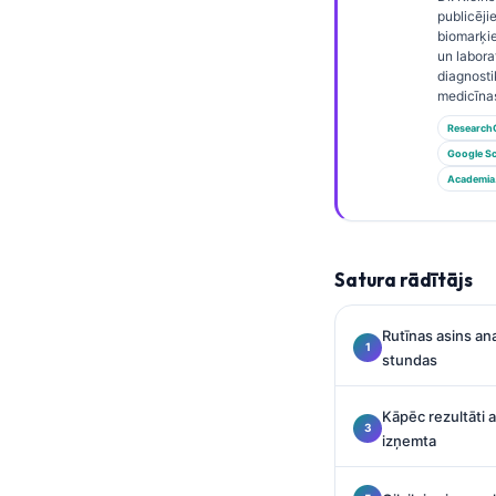
Gàidhlig
publicēji
biomarķie
Euskara
un labora
Македонски јазик
diagnosti
medicīna
Galego
Research
অসমীয়া
Google Sc
Academia
සිංහල
سنڌي
پښتو
Satura rādītājs
Slovenčina
Rutīnas asins an
stundas
Hrvatski
Suomi
Kāpēc rezultāti a
Қазақ тілі
izņemta
Català