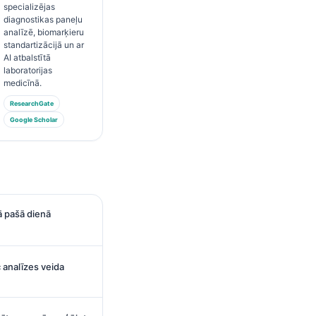
specializējas
diagnostikas paneļu
analīzē, biomarķieru
standartizācijā un ar
AI atbalstītā
laboratorijas
medicīnā.
ResearchGate
Google Scholar
jā pašā dienā
c analīzes veida