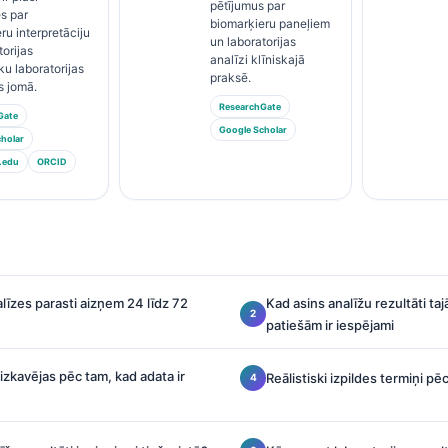
pētījumus par
es par
biomarķieru paneļiem
ru interpretāciju
un laboratorijas
torijas
analīzi klīniskajā
ku laboratorijas
praksē.
s jomā.
ResearchGate
Gate
Google Scholar
holar
.edu
ORCID
alīzes parasti aizņem 24 līdz 72
Kad asins analīžu rezultāti ta
patiešām ir iespējami
izkavējas pēc tam, kad adata ir
Reālistiski izpildes termiņi pē