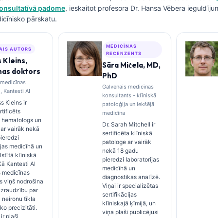
konsultatīvā padome
, ieskaitot profesora Dr. Hansa Vēbera ieguldīju
icīnisko pārskatu.
MEDICĪNAS
AIS AUTORS
RECENZENTS
 Kleins,
Sāra Mičela, MD,
nas doktors
PhD
 medicīnas
Galvenais medicīnas
, Kantesti AI
konsultants - klīniskā
s Kleins ir
patoloģija un iekšējā
tificēts
medicīna
s hematologs un
Dr. Sarah Mitchell ir
s ar vairāk nekā
sertificēta klīniskā
ieredzi
patologe ar vairāk
ijas medicīnā un
nekā 18 gadu
lstītā klīniskā
pieredzi laboratorijas
Kā Kantesti AI
medicīnā un
s medicīnas
diagnostikas analīzē.
s viņš nodrošina
Viņai ir specializētas
uzraudzību par
sertifikācijas
 neironu tīkla
klīniskajā ķīmijā, un
ko precizitāti.
viņa plaši publicējusi
ir plaši