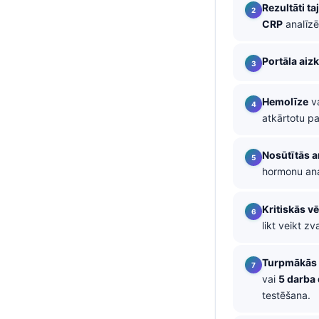
Rezultāti ta
తెలుగు
CRP
analīzēm
मराठी
Portāla aiz
اردو
বাংলা
Hemolīze
va
Shqip
atkārtotu p
Magyar
Nosūtītās a
Slovenščina
hormonu ana
한국어
Polski
Kritiskās v
likt veikt z
Lietuvių kalba
Русский
Turpmākās 
vai
5 darba
ქართული
testēšana.
Čeština