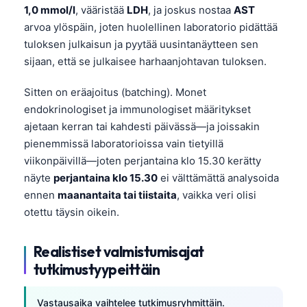
1,0 mmol/l
, vääristää
LDH
, ja joskus nostaa
AST
arvoa ylöspäin, joten huolellinen laboratorio pidättää
tuloksen julkaisun ja pyytää uusintanäytteen sen
sijaan, että se julkaisee harhaanjohtavan tuloksen.
Sitten on eräajoitus (batching). Monet
endokrinologiset ja immunologiset määritykset
ajetaan kerran tai kahdesti päivässä—ja joissakin
pienemmissä laboratorioissa vain tietyillä
viikonpäivillä—joten perjantaina klo 15.30 kerätty
näyte
perjantaina klo 15.30
ei välttämättä analysoida
ennen
maanantaita tai tiistaita
, vaikka veri olisi
otettu täysin oikein.
Realistiset valmistumisajat
tutkimustyypeittäin
Vastausaika vaihtelee tutkimusryhmittäin.