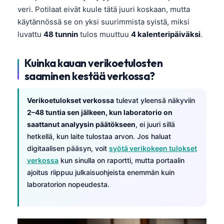
veri. Potilaat eivät kuule tätä juuri koskaan, mutta
käytännössä se on yksi suurimmista syistä, miksi
luvattu
48 tunnin
tulos muuttuu
4 kalenteripäiväksi
.
Kuinka kauan verikoetulosten
saaminen kestää verkossa?
Verikoetulokset verkossa
tulevat yleensä näkyviin
2–48 tuntia sen jälkeen, kun laboratorio on
saattanut analyysin päätökseen
, ei juuri sillä
hetkellä, kun laite tulostaa arvon. Jos haluat
digitaalisen pääsyn, voit
syötä verikokeen tulokset
verkossa
kun sinulla on raportti, mutta portaalin
ajoitus riippuu julkaisuohjeista enemmän kuin
laboratorion nopeudesta.