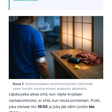
Kuva 1:
Rutiininomaiset avohoitonäytteet odottavat
usein kuriirin noutoa ennen analyysin alkamista.
Läpäisyaika alkaa siitä, kun näyte kirjataan
vastaanotetuksi, ei siitä, kun neula poistetaan. Putki,
joka otetaan klo
16:55
ja joka jää väliin jonkin
klo