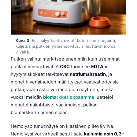
Kuva 3:
Esianalyyttiset vaiheet, kuten sentrifugointi,
kuljetus ja putkien yhteensovitus, aiheuttavat monia
viiveitä.
Putken valinta merkitsee enemmän kuin useimmat
potilaat ymmärtävät. A
CBC
tarvitsee
EDTA:n
,
hyytymiskokeet tarvitsevat
natriumsitraatin
, ja
monet hivenaineiden määritykset vaativat erityisiä
putkia; väärä astia voi mitätöidä näytteen, minkä
vuoksi meidän
biomarkkerioppaamme
luetteloi
menetelmäkohtaiset vaatimukset pelkän
biomarkkerin nimen sijaan.
Hemolysoitunut näyte on klassinen piilevä viive.
Hemolyysi voi virheellisesti lisätä
kaliumia noin 0,3–