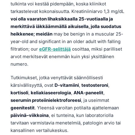
tulkinta voi kestää pidempään, koska kliinikot
tarkastelevat kokonaisuutta. Kreatiniiniarvo 1,3 mg/dL
voi olla vaaraton lihaksikkaalla 25-vuotiaalla ja
merkittävä iäkkäämmällä aikuisella, jolla suodatus
heikkenee; meidän
may be benign in a muscular 25-
year-old and significant in an older adult with falling
filtration; our
eGFR-selittäjä
osoittaa, miksi parilliset
arvot merkitsevät enemmän kuin yksi yksittäinen
numero.
Tutkimukset, jotka venyttävät säännöllisesti
kärsivällisyyttä, ovat
D-vitamiini
,
testosteroni
,
kortisoli
,
keliakiaseerologia
,
ANA-paneelit
,
seerumin proteiinielektroforeesi
, ja useimmat
geenitestit
. Yleensä varoitan potilaita ajattelemaan
päivinä–viikkoina
, ei tunteina, kun laboratoriolla
tarvitaan varmistavia menetelmiä, patologin arvio tai
kansallinen vertailukeskus.