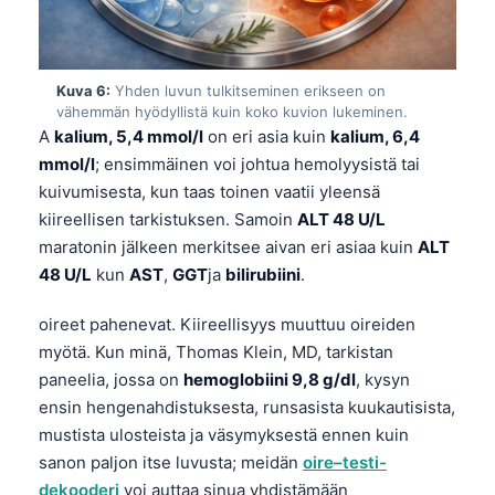
Gàidhlig
Euskara
Македонски јазик
Kuva 6:
Yhden luvun tulkitseminen erikseen on
Latviešu valoda
vähemmän hyödyllistä kuin koko kuvion lukeminen.
A
kalium, 5,4 mmol/l
on eri asia kuin
kalium, 6,4
Galego
mmol/l
; ensimmäinen voi johtua hemolyysistä tai
অসমীয়া
kuivumisesta, kun taas toinen vaatii yleensä
kiireellisen tarkistuksen. Samoin
ALT 48 U/L
සිංහල
maratonin jälkeen merkitsee aivan eri asiaa kuin
ALT
سنڌي
48 U/L
kun
AST
,
GGT
ja
bilirubiini
.
پښتو
oireet pahenevat. Kiireellisyys muuttuu oireiden
myötä. Kun minä, Thomas Klein, MD, tarkistan
Slovenčina
paneelia, jossa on
hemoglobiini 9,8 g/dl
, kysyn
Hrvatski
ensin hengenahdistuksesta, runsasista kuukautisista,
mustista ulosteista ja väsymyksestä ennen kuin
Қазақ тілі
sanon paljon itse luvusta; meidän
oire–testi-
Català
dekooderi
voi auttaa sinua yhdistämään