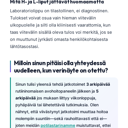
Mitä H- ja L-liput jättävät huomaamatta
తెలుగు
Laboratoriolippu on tilastollinen, ei diagnostinen.
Tulokset voivat osua vain hieman viitevälin
मराठी
ulkopuolelle ja silti olla kliinisesti vaarattomia, kun
اردو
taas viitevälin sisällä oleva tulos voi merkitä, jos se
বাংলা
on muuttunut jyrkästi omasta henkilökohtaisesta
Shqip
lähtötasostasi.
Magyar
Milloin sinun pitäisi olla yhteydessä
Slovenščina
uudelleen, kun verinäyte on otettu?
한국어
Polski
Sinun tulisi yleensä tehdä jatkotoimet
3 arkipäivää
rutiininomaisen avohoitopaneelin jälkeen ja
5
Lietuvių kalba
arkipäivää
jos mukaan liittyy viikonloppuja,
Русский
pyhäpäiviä tai lähetettäviä tutkimuksia. Olen
nähnyt, että viivästynyt jatkotoimi muuttaa hoitoa
ქართული
molempiin suuntiin—sekä rauhoittavasti että ei—
Čeština
joten meidän
potilastarinamme
muistuttavat, ettei