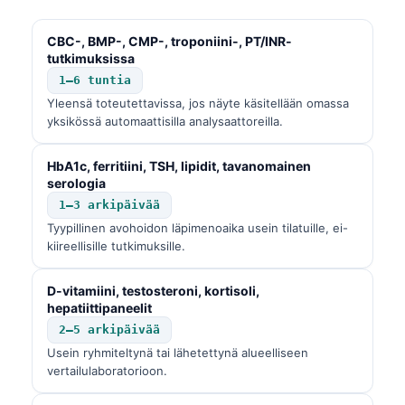
CBC-, BMP-, CMP-, troponiini-, PT/INR-
tutkimuksissa
1–6 tuntia
Yleensä toteutettavissa, jos näyte käsitellään omassa
yksikössä automaattisilla analysaattoreilla.
HbA1c, ferritiini, TSH, lipidit, tavanomainen
serologia
1–3 arkipäivää
Tyypillinen avohoidon läpimenoaika usein tilatuille, ei-
kiireellisille tutkimuksille.
D-vitamiini, testosteroni, kortisoli,
hepatiittipaneelit
2–5 arkipäivää
Usein ryhmiteltynä tai lähetettynä alueelliseen
vertailulaboratorioon.