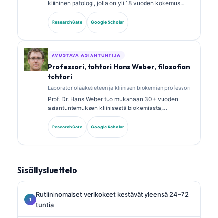
kliininen patologi, jolla on yli 18 vuoden kokemus
laboratoriolääketieteestä ja diagnostisesta
analyysistä. Hänellä on erikoistason sertifikaatit
ResearchGate
Google Scholar
kliinisen kemian alalta, ja hän on julkaissut laajasti
biomarkkeripaneeleista ja laboratoriotutkimusten
analyysistä kliinisessä käytännössä.
AVUSTAVA ASIANTUNTIJA
Professori, tohtori Hans Weber, filosofian
tohtori
Laboratoriolääketieteen ja kliinisen biokemian professori
Prof. Dr. Hans Weber tuo mukanaan 30+ vuoden
asiantuntemuksen kliinisestä biokemiasta,
laboratoriolääketieteestä ja
biomarkkeritutkimuksesta. Hän oli aiemmin Saksan
ResearchGate
Google Scholar
kliinisen kemian seuran (German Society for Clinical
Chemistry) presidentti, ja hän erikoistuu diagnostisten
paneelien analyysiin, biomarkkereiden
standardointiin sekä tekoälyavusteiseen
Sisällysluettelo
laboratoriolääketieteeseen.
Rutiininomaiset verikokeet kestävät yleensä 24–72
tuntia