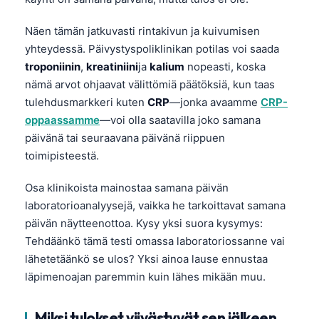
Näen tämän jatkuvasti rintakivun ja kuivumisen
yhteydessä. Päivystyspoliklinikan potilas voi saada
troponiinin
,
kreatiniini
ja
kalium
nopeasti, koska
nämä arvot ohjaavat välittömiä päätöksiä, kun taas
tulehdusmarkkeri kuten
CRP
—jonka avaamme
CRP-
oppaassamme
—voi olla saatavilla joko samana
päivänä tai seuraavana päivänä riippuen
toimipisteestä.
Osa klinikoista mainostaa samana päivän
laboratorioanalyysejä, vaikka he tarkoittavat samana
päivän näytteenottoa. Kysy yksi suora kysymys:
Tehdäänkö tämä testi omassa laboratoriossanne vai
lähetetäänkö se ulos? Yksi ainoa lause ennustaa
läpimenoajan paremmin kuin lähes mikään muu.
Miksi tulokset viivästyvät sen jälkeen,