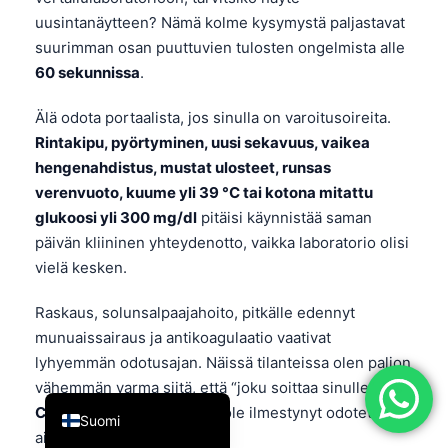
uusintanäytteen? Nämä kolme kysymystä paljastavat
简体中文
suurimman osan puuttuvien tulosten ongelmista alle
Română
60 sekunnissa
.
Türkçe
Älä odota portaalista, jos sinulla on varoitusoireita.
Ελληνικά
Rintakipu, pyörtyminen, uusi sekavuus, vaikea
Português
hengenahdistus, mustat ulosteet, runsas
Español
verenvuoto, kuume yli 39 °C tai kotona mitattu
glukoosi yli 300 mg/dl
pitäisi käynnistää saman
Italiano
päivän kliininen yhteydenotto, vaikka laboratorio olisi
עִבְרִית
vielä kesken.
Français
Raskaus, solunsalpaajahoito, pitkälle edennyt
العربية
munuaissairaus ja antikoagulaatio vaativat
Deutsch
lyhyemmän odotusajan. Näissä tilanteissa olen paljon
vähemmän varma siitä, että “joku soittaa sinulle”, jos
English
CBC
,
kreatiniini
, tai
INR
ei ole ilmestynyt odotetun
Suomi
aikarajan puitteissa.