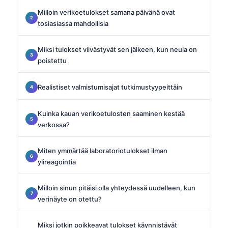
Milloin verikoetulokset samana päivänä ovat
tosiasiassa mahdollisia
Miksi tulokset viivästyvät sen jälkeen, kun neula on
poistettu
Realistiset valmistumisajat tutkimustyypeittäin
Kuinka kauan verikoetulosten saaminen kestää
verkossa?
Miten ymmärtää laboratoriotulokset ilman
ylireagointia
Milloin sinun pitäisi olla yhteydessä uudelleen, kun
verinäyte on otettu?
Miksi jotkin poikkeavat tulokset käynnistävät