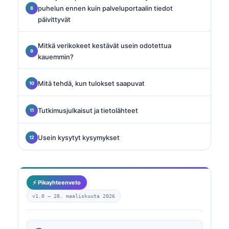
puhelun ennen kuin palveluportaalin tiedot
päivittyvät
Mitkä verikokeet kestävät usein odotettua
kauemmin?
Mitä tehdä, kun tulokset saapuvat
Tutkimusjulkaisut ja tietolähteet
Usein kysytyt kysymykset
⚡ Pikayhteenveto
v1.0 —
28. maaliskuuta 2026