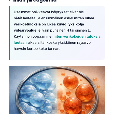
Frysk
Useimmat poikkeavat hälytykset eivät ole
Esperanto
hätätilanteita, ja ensimmäinen askel
miten lukea
Беларуская мова
verikoetuloksia
on lukea
kuvio
,
yksiköt
ja
viitearvoalue
, ei vain punainen H tai sininen L.
Татар теле
Käytännön oppaamme
miten verikokeiden tuloksia
Кыргызча
luetaan
alkaa siitä, koska yksittäinen rajaarvo
ئۇيغۇرچە
harvoin kertoo koko tarinan.
Cebuano
Basa Jawa
ພາສາລາວ
Монгол
Afrikaans
العربية المغربية
Occitan