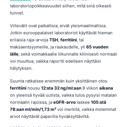
O‘zbekcha
laboratoriopoikkeavuudet siihen, mitä sinä oikeasti
tunnet.
Українська
አማርኛ
Viitevälit ovat paikallisia, eivät yleismaailmallisia.
Kiswahili
Jotkin eurooppalaiset laboratoriot käyttävät hieman
erilaisia raja-arvoja
TSH
,
ferritiini
, tai
ភាសាខ្មែរ
maksaentsyymeille, ja raskaudelle, yli
65 vuoden
ဗမာစာ
iälle
, sekä voimakkaalle liikunnalle kliinisesti normaali
ไทย
voi muuttua, vaikka raportti edelleen näyttäisi
hälytyksen.
Tagalog
Tiếng Việt
Suunta ratkaisee enemmän kuin yksittäinen otos.
ferritiini
nousu
12:sta 32 ng/ml:aan
8 viikon
aikana
Bahasa Melayu
on yleensä hyvää uutista, vaikka tulos pysyisi matalan
മലയാളം
normaalin rajoissa, ja
eGFR-arvo
laskee
105:stä
ಕನ್ನಡ
78:aan ml/min/1,73 m²
voi merkitä, vaikka molemmat
arvot näyttävät paperilla hyväksyttäviltä.
ગુજરાતી
தமிழ்