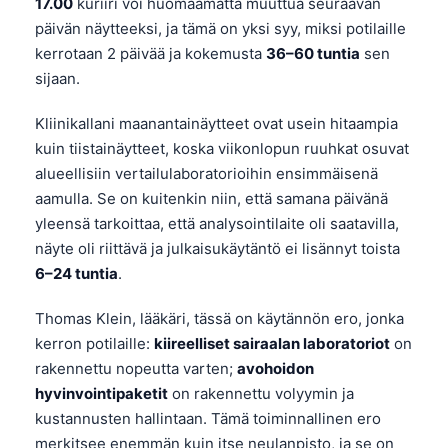
17.00
kuriiri voi huomaamatta muuttua seuraavan
päivän näytteeksi, ja tämä on yksi syy, miksi potilaille
kerrotaan 2 päivää ja kokemusta
36–60 tuntia
sen
sijaan.
Kliinikallani maanantainäytteet ovat usein hitaampia
kuin tiistainäytteet, koska viikonlopun ruuhkat osuvat
alueellisiin vertailulaboratorioihin ensimmäisenä
aamulla. Se on kuitenkin niin, että samana päivänä
yleensä tarkoittaa, että analysointilaite oli saatavilla,
näyte oli riittävä ja julkaisukäytäntö ei lisännyt toista
6–24 tuntia
.
Thomas Klein, lääkäri, tässä on käytännön ero, jonka
kerron potilaille:
kiireelliset sairaalan laboratoriot
on
rakennettu nopeutta varten;
avohoidon
hyvinvointipaketit
on rakennettu volyymin ja
kustannusten hallintaan. Tämä toiminnallinen ero
merkitsee enemmän kuin itse neulanpisto, ja se on