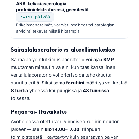
ANA, keliakiaseerologia,
proteiinielektroforeesi, geenitestit
3–14+ päivää
Erikoismenetelmät, varmistusvaiheet tai patologian
arviointi tekevät näistä hitaampia.
Sairaalalaboratorio vs. alueellinen keskus
Sairaalan ydintutkimuslaboratorio voi ajaa
BMP
muutaman minuutin välein, kun taas kansallinen
vertailulaboratorio voi priorisoida tehokkuutta
suurilla erillä. Siksi sama
ferritiini
määritys voi kestää
8 tuntia
yhdessä kaupungissa ja
48 tunnissa
toisessa.
Perjantai-iltavaikutus
Avohoidossa otettu veri viimeisen kuriirin noudon
jälkeen—usein
klo 14.00–17.00
, riippuen
toimipisteestä—käyttäytyy kuin seuraavan päivän