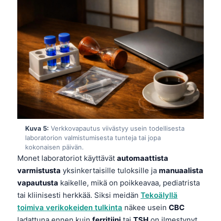
Kuva 5:
Verkkovapautus viivästyy usein todellisesta
laboratorion valmistumisesta tunteja tai jopa
kokonaisen päivän.
Monet laboratoriot käyttävät
automaattista
varmistusta
yksinkertaisille tuloksille ja
manuaalista
vapautusta
kaikelle, mikä on poikkeavaa, pediatrista
tai kliinisesti herkkää. Siksi meidän
Tekoälyllä
toimiva verikokeiden tulkinta
näkee usein
CBC
ladattuna ennen kuin
ferritiini
tai
TSH
on ilmestynyt