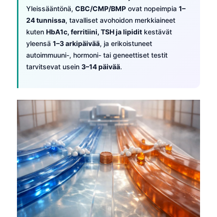
Yleissääntönä,
CBC/CMP/BMP
ovat nopeimpia
1–
24 tunnissa
, tavalliset avohoidon merkkiaineet
kuten
HbA1c, ferritiini, TSH ja lipidit
kestävät
yleensä
1–3 arkipäivää
, ja erikoistuneet
autoimmuuni-, hormoni- tai geneettiset testit
tarvitsevat usein
3–14 päivää
.