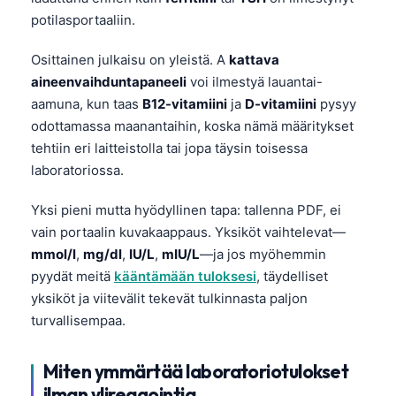
potilasportaaliin.
Osittainen julkaisu on yleistä. A
kattava
aineenvaihduntapaneeli
voi ilmestyä lauantai-
aamuna, kun taas
B12-vitamiini
ja
D-vitamiini
pysyy
odottamassa maanantaihin, koska nämä määritykset
tehtiin eri laitteistolla tai jopa täysin toisessa
laboratoriossa.
Yksi pieni mutta hyödyllinen tapa: tallenna PDF, ei
vain portaalin kuvakaappaus. Yksiköt vaihtelevat—
mmol/l
,
mg/dl
,
IU/L
,
mIU/L
—ja jos myöhemmin
pyydät meitä
kääntämään tuloksesi
, täydelliset
yksiköt ja viitevälit tekevät tulkinnasta paljon
turvallisempaa.
Norsk bokmål
Miten ymmärtää laboratoriotulokset
Ślōnskŏ gŏdka
ilman ylireagointia