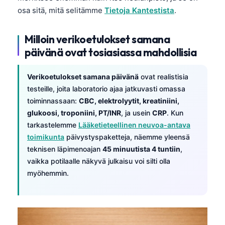
osa sitä, mitä selitämme
Tietoja Kantestista
.
Milloin verikoetulokset samana
päivänä ovat tosiasiassa mahdollisia
Verikoetulokset samana päivänä
ovat realistisia
testeille, joita laboratorio ajaa jatkuvasti omassa
toiminnassaan:
CBC, elektrolyytit, kreatiniini,
glukoosi, troponiini, PT/INR
, ja usein
CRP
. Kun
tarkastelemme
Lääketieteellinen neuvoa-antava
toimikunta
päivystyspaketteja, näemme yleensä
teknisen läpimenoajan
45 minuutista 4 tuntiin
,
vaikka potilaalle näkyvä julkaisu voi silti olla
myöhemmin.