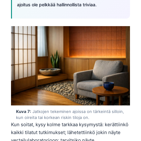
日本語
ajoitus ole pelkkää hallinnollista triviaa.
Eesti
Azərbaycan dili
Bosanski
Svenska
Српски језик
Íslenska
Հայերեն
Bahasa Indonesia
हिन्दी
Nederlands
Kuva 7:
Jatkojen tekeminen ajoissa on tärkeintä silloin,
Dansk
kun oireita tai korkean riskin tiloja on.
Kun soitat, kysy kolme tarkkaa kysymystä: kerättiinkö
Български
kaikki tilatut tutkimukset; lähetettiinkö jokin näyte
فارسی
vertailulaboratorioon; tarvitsiko näyte