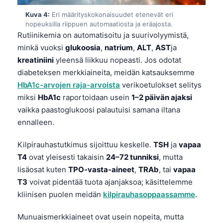
Kuva 4:
Eri määrityskokonaisuudet etenevät eri
nopeuksilla riippuen automaatiosta ja eräajosta.
Rutiinikemia on automatisoitu ja suurivolyymistä,
minkä vuoksi
glukoosia
,
natrium
,
ALT
,
AST
ja
kreatiniini
yleensä liikkuu nopeasti. Jos odotat
diabeteksen merkkiaineita, meidän katsauksemme
HbA1c-arvojen raja-arvoista
verikoetulokset selitys
miksi
HbA1c
raportoidaan usein
1–2 päivän ajaksi
vaikka paastoglukoosi palautuisi samana iltana
ennalleen.
Kilpirauhastutkimus sijoittuu keskelle.
TSH
ja
vapaa
T4
ovat yleisesti takaisin
24–72 tunniksi
, mutta
lisäosat kuten
TPO-vasta-aineet
,
TRAb
, tai
vapaa
T3
voivat pidentää tuota ajanjaksoa; käsittelemme
kliinisen puolen meidän
kilpirauhasoppaassamme
.
Munuaismerkkiaineet ovat usein nopeita, mutta