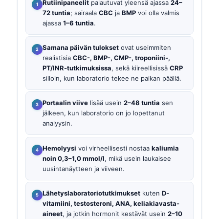
Rutiinipaneelit
palautuvat yleensä ajassa
24–
72 tuntia
; sairaala
CBC
ja
BMP
voi olla valmis
ajassa
1–6 tuntia
.
Samana päivän tulokset
ovat useimmiten
realistisia
CBC-, BMP-, CMP-, troponiini-,
PT/INR-tutkimuksissa
, sekä kiireellisissä
CRP
silloin, kun laboratorio tekee ne paikan päällä.
Portaalin viive
lisää usein
2–48 tuntia
sen
jälkeen, kun laboratorio on jo lopettanut
analyysin.
Hemolyysi
voi virheellisesti nostaa
kaliumia
noin 0,3–1,0 mmol/l
, mikä usein laukaisee
uusintanäytteen ja viiveen.
Lähetyslaboratoriotutkimukset
kuten
D-
vitamiini, testosteroni, ANA, keliakiavasta-
aineet
, ja jotkin hormonit kestävät usein
2–10