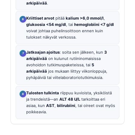
arkipäivää
.
Kriittiset arvot
pitää
kalium >6,0 mmol/l
,
glukoosia <54 mg/dl
, tai
hemoglobiini <7 g/dl
voivat johtaa puhelinsoittoon ennen kuin
tulokset näkyvät verkossa.
Jatkoajan ajoitus
: soita sen jälkeen, kun
3
arkipäivää
on kulunut rutiininomaisissa
avohoidon tutkimuspaketeissa, tai
5
arkipäivää
jos mukaan liittyy viikonloppuja,
pyhäpäiviä tai viitelaboratoriotutkimuksia.
Tulosten tulkinta
riippuu kuvioista, yksiköistä
ja trendeistä—an
ALT 48 U/L
tarkoittaa eri
asiaa, kun
AST
,
bilirubiini
, tai oireet ovat myös
poikkeavia.