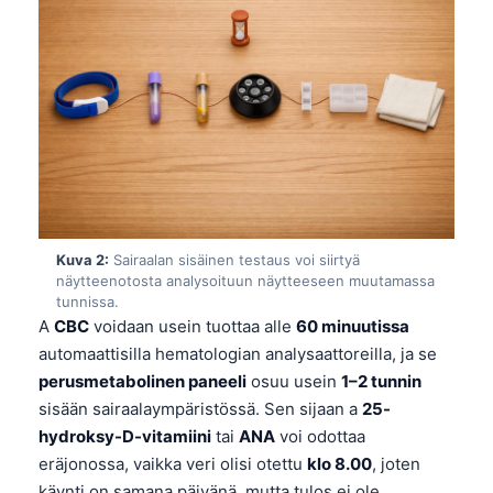
Kuva 2:
Sairaalan sisäinen testaus voi siirtyä
näytteenotosta analysoituun näytteeseen muutamassa
tunnissa.
A
CBC
voidaan usein tuottaa alle
60 minuutissa
automaattisilla hematologian analysaattoreilla, ja se
perusmetabolinen paneeli
osuu usein
1–2 tunnin
sisään sairaalaympäristössä. Sen sijaan a
25-
hydroksy-D-vitamiini
tai
ANA
voi odottaa
eräjonossa, vaikka veri olisi otettu
klo 8.00
, joten
käynti on samana päivänä, mutta tulos ei ole.