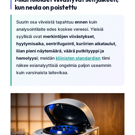
kun neula on poistettu
Suurin osa viiveistä tapahtuu
ennen
kuin
analysointilaite edes koskee vereesi. Yleisiä
syyllisiä ovat
merkintöjen viivästykset,
hyytymisaika, sentrifugointi, kuriirien aikataulut,
liian pieni näytemäärä, väärä putkityyppi ja
hemolyysi
; meidän
kliinisten standardien
tiimi
näkee esianalyyttisiä ongelmia paljon useammin
kuin varsinaista laitevikaa.