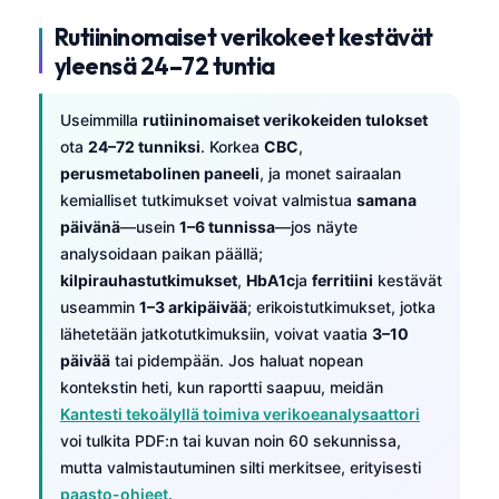
Rutiininomaiset verikokeet kestävät
yleensä 24–72 tuntia
Useimmilla
rutiininomaiset verikokeiden tulokset
ota
24–72 tunniksi
. Korkea
CBC
,
perusmetabolinen paneeli
, ja monet sairaalan
kemialliset tutkimukset voivat valmistua
samana
päivänä
—usein
1–6 tunnissa
—jos näyte
analysoidaan paikan päällä;
kilpirauhastutkimukset
,
HbA1c
ja
ferritiini
kestävät
useammin
1–3 arkipäivää
; erikoistutkimukset, jotka
lähetetään jatkotutkimuksiin, voivat vaatia
3–10
päivää
tai pidempään. Jos haluat nopean
kontekstin heti, kun raportti saapuu, meidän
Kantesti tekoälyllä toimiva verikoeanalysaattori
voi tulkita PDF:n tai kuvan noin 60 sekunnissa,
mutta valmistautuminen silti merkitsee, erityisesti
paasto-ohjeet
.