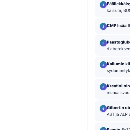
Päällekkäis
తెలుగు
kalsium, BUN 
मराठी
CMP lisää
6
اردو
বাংলা
Paastogluk
Shqip
diabeteksen
Magyar
Kaliumin kii
Slovenščina
sydämentyky
한국어
Polski
Kreatiniini
munuaisvauri
Lietuvių kalba
Русский
Gilbertin o
ქართული
AST ja ALP o
Čeština
Paasto
8–12