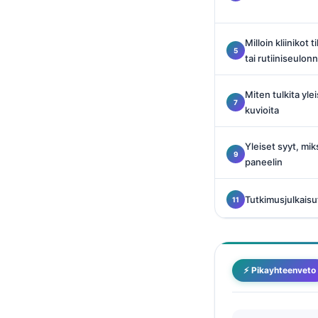
O‘zbekcha
Українська
Milloin kliinikot
አማርኛ
tai rutiiniseulon
Kiswahili
Miten tulkita yl
ភាសាខ្មែរ
kuvioita
ဗမာစာ
Yleiset syyt, mi
ไทย
paneelin
Tagalog
Tiếng Việt
Tutkimusjulkaisut
Bahasa Melayu
മലയാളം
ಕನ್ನಡ
⚡ Pikayhteenveto
ગુજરાતી
தமிழ்