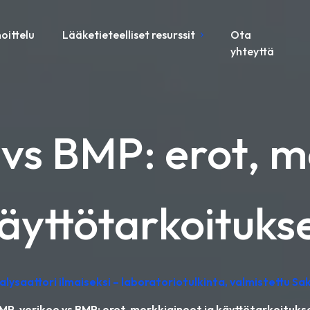
oittelu
Lääketieteelliset resurssit
Ota
yhteyttä
vs BMP: erot, me
äyttötarkoituks
lysaattori ilmaiseksi – laboratoriotulkinta, valmistettu Sa
MP-verikoe vs BMP: erot, merkkiaineet ja käyttötarkoituks