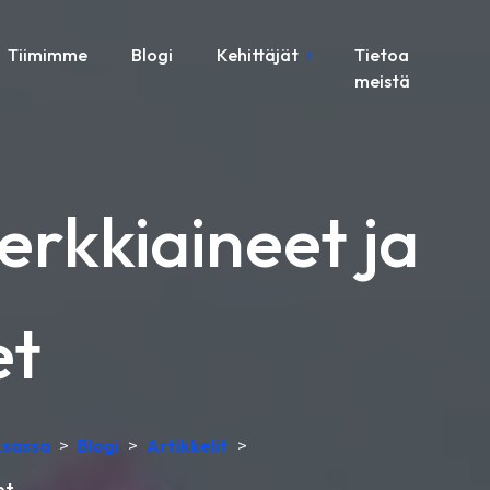
Tiimimme
Blogi
Kehittäjät
Tietoa
meistä
rkkiaineet ja
et
ksassa
>
Blogi
>
Artikkelit
>
et