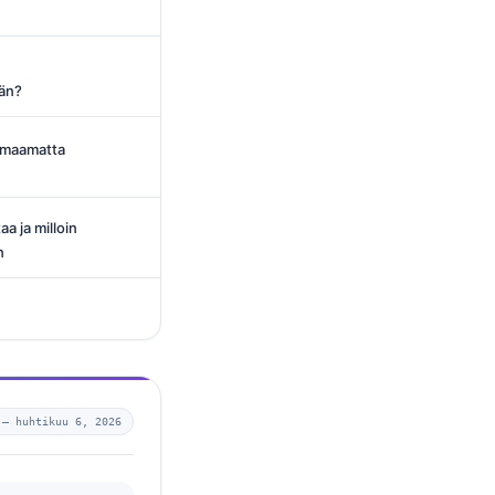
ään?
omaamatta
aa ja milloin
n
 —
huhtikuu 6, 2026