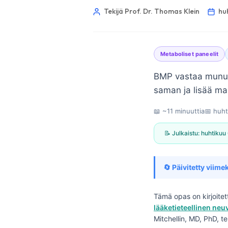
Tekijä Prof. Dr. Thomas Klein
hu
Metaboliset paneelit
BMP vastaa munuai
saman ja lisää mak
📖 ~11 minuuttia
📅
huht
📝 Julkaistu:
huhtikuu
🔄 Päivitetty viimek
Tämä opas on kirjoite
Norsk bokmål
lääketieteellinen ne
Mitchellin, MD, PhD, t
Ślōnskŏ gŏdka