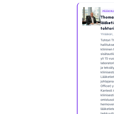
Frysk
PÄÄKIR
Esperanto
Thomas
Беларуская мова
lääket
tohtor
Татар теле
Ylilääkäri,
Кыргызча
Tohtori T
hallituk
ئۇيغۇرچە
kliininen
sisätautil
Cebuano
yli 15 v
laborator
Basa Jawa
ja tekoäl
ພາສາລາວ
kliinisest
Lääketiet
Монгол
johtajana
Officer) 
Afrikaans
Kantesti 
kliinisesti
العربية المغربية
omistusoi
hermove
Occitan
lääketiete
tarkkuutt