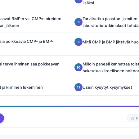
lisäksi
 tilaavat BMP:n vs. CMP:n oireiden
Tarvitsetko paaston, ja miten
nan jälkeen
laboratoriotutkimukset tehd
eisiä poikkeavia CMP- ja BMP-
Mitä CMP ja BMP jättävät hu
ksi terve ihminen saa poikkeavan
Milloin paneeli kannattaa toist
hakeutua kiireelliseen hoitoo
 ja kliininen lukeminen
Usein kysytyt kysymykset
v1.0