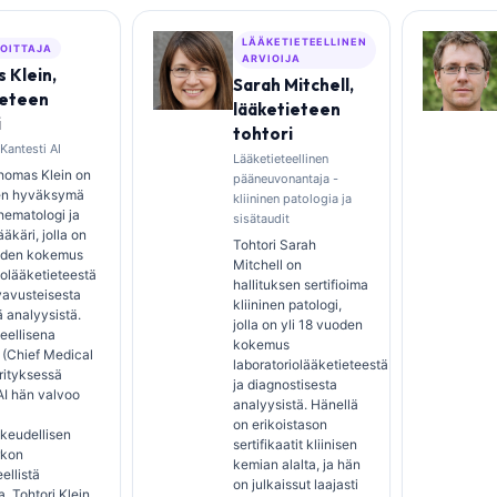
LÄÄKETIETEELLINEN
JOITTAJA
ARVIOIJA
 Klein,
Sarah Mitchell,
ieteen
lääketieteen
i
tohtori
 Kantesti AI
Lääketieteellinen
homas Klein on
pääneuvonantaja -
sen hyväksymä
kliininen patologia ja
 hematologi ja
sisätaudit
ääkäri, jolla on
Tohtori Sarah
uoden kokemus
Mitchell on
iolääketieteestä
hallituksen sertifioima
yavusteisesta
kliininen patologi,
ä analyysistä.
jolla on yli 18 vuoden
eellisena
kokemus
 (Chief Medical
laboratoriolääketieteestä
yrityksessä
ja diagnostisesta
AI hän valvoo
analyysistä. Hänellä
on erikoistason
keudellisen
sertifikaatit kliinisen
rkon
kemian alalta, ja hän
ellistä
on julkaissut laajasti
a. Tohtori Klein