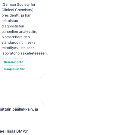
(German Society for
Clinical Chemistry)
presidentti, ja hän
erikoistuu
diagnostisten
paneelien analyysiin,
biomarkkereiden
standardointiin sekä
tekoälyavusteiseen
laboratoriolääketieteeseen.
ResearchGate
Google Scholar
ttain päällekkäin, ja
eeli lisää BMP:n