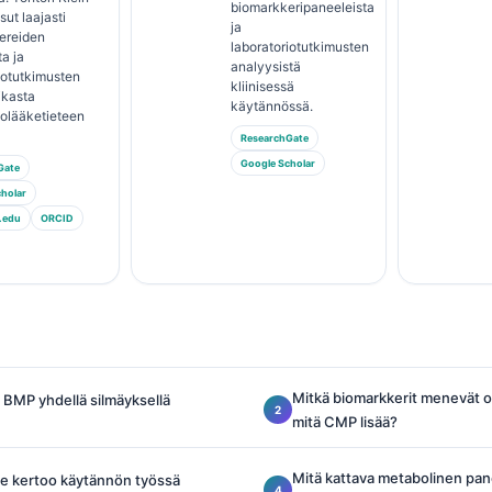
biomarkkeripaneeleista
sut laajasti
ja
ereiden
laboratoriotutkimusten
ta ja
analyysistä
iotutkimusten
kliinisessä
ikasta
käytännössä.
iolääketieteen
ResearchGate
Google Scholar
Gate
holar
.edu
ORCID
Mitkä biomarkkerit menevät osi
 BMP yhdellä silmäyksellä
mitä CMP lisää?
Mitä kattava metabolinen pan
e kertoo käytännön työssä