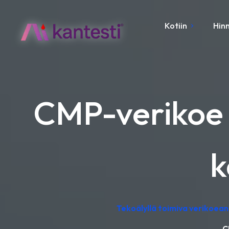
Kotiin
Hinn
CMP-verikoe 
k
Tekoälyllä toimiva verikoeana
C