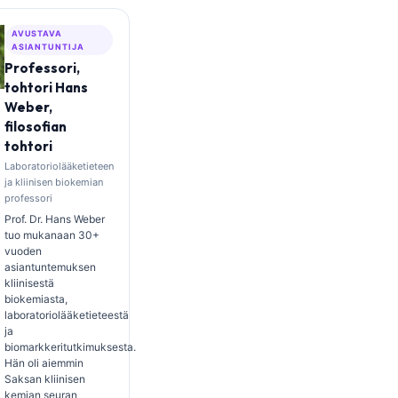
AVUSTAVA
ASIANTUNTIJA
Professori,
tohtori Hans
Weber,
filosofian
tohtori
Laboratoriolääketieteen
ja kliinisen biokemian
professori
Prof. Dr. Hans Weber
tuo mukanaan 30+
vuoden
asiantuntemuksen
kliinisestä
biokemiasta,
laboratoriolääketieteestä
ja
biomarkkeritutkimuksesta.
Hän oli aiemmin
Saksan kliinisen
kemian seuran