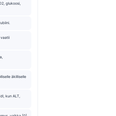
O2, glukoosi,
ubiini.
vaatii
a,
elle äkilliselle
/dl, kun ALT,
ymys, vaikka [0]