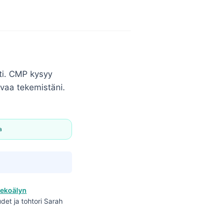
ti. CMP kysyy
avaa tekemistäni.
a
tekoälyn
det ja tohtori Sarah