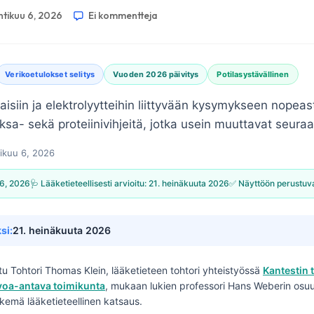
htikuu 6, 2026
Ei kommentteja
Verikoetulokset selitys
Vuoden 2026 päivitys
Potilasystävällinen
siin ja elektrolyytteihin liittyvään kysymykseen nopeas
sa- sekä proteiinivihjeitä, jotka usein muuttavat seura
ikuu 6, 2026
 6, 2026
🩺 Lääketieteellisesti arvioitu:
21. heinäkuuta 2026
✅ Näyttöön perustuv
si:
21. heinäkuuta 2026
ttu
Tohtori Thomas Klein, lääketieteen tohtori
yhteistyössä
Kantestin 
uvoa-antava toimikunta
, mukaan lukien professori Hans Weberin osuu
ekemä lääketieteellinen katsaus.