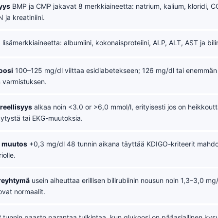
yys
BMP ja CMP jakavat 8 merkkiaineetta: natrium, kalium, kloridi, C
ja kreatiniini.
 lisämerkkiaineetta: albumiini, kokonaisproteiini, ALP, ALT, AST ja bilir
oosi
100–125 mg/dl viittaa esidiabetekseen; 126 mg/dl tai enemmän 
 varmistuksen.
reellisyys
alkaa noin <3.0 or >6,0 mmol/l, erityisesti jos on heikkoutt
tystä tai EKG-muutoksia.
n muutos
+0,3 mg/dl 48 tunnin aikana täyttää KDIGO-kriteerit mahdollis
olle.
ireyhtymä
usein aiheuttaa erillisen bilirubiinin nousun noin 1,3–3,0 mg
vat normaalit.
 tunnin paasto parantaa tulkintaa, kun glukoosi on pääasiallinen kys