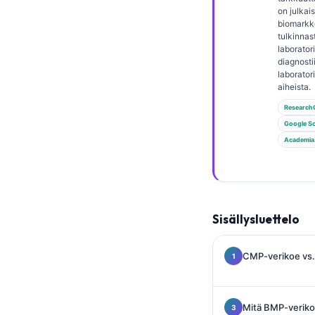
Gàidhlig
on julkais
Euskara
biomarkk
tulkinnas
Македонски јазик
laborator
diagnosti
Latviešu valoda
laborator
aiheista.
Galego
Research
অসমীয়া
Google Sc
සිංහල
Academia
سنڌي
پښتو
Sisällysluettelo
Slovenčina
Hrvatski
CMP-verikoe vs.
Қазақ тілі
Català
Mitä BMP-veriko