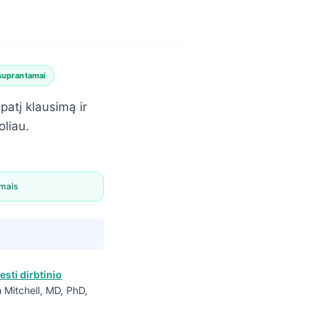
suprantamai
patį klausimą ir
oliau.
ymais
esti dirbtinio
ah Mitchell, MD, PhD,