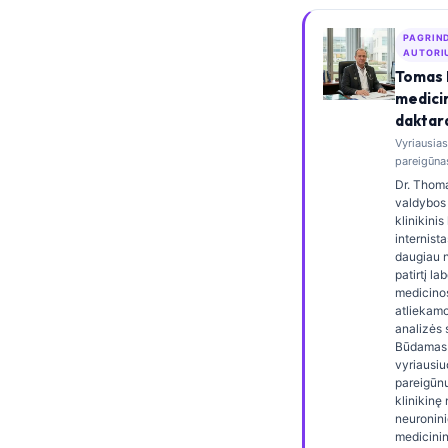
Frysk
PAGRIN
Esperanto
AUTORI
Tomas 
Беларуская мова
medici
Татар теле
daktar
Vyriausia
Кыргызча
pareigūnas
ئۇيغۇرچە
Dr. Thoma
valdybos 
Cebuano
klinikini
internista
Basa Jawa
daugiau 
patirtį la
ພາສາລາວ
medicinos
atliekamo
Монгол
analizės s
Būdamas 
Afrikaans
vyriausiu
العربية المغربية
pareigūnu,
klinikinę
Occitan
neuronini
medicinin