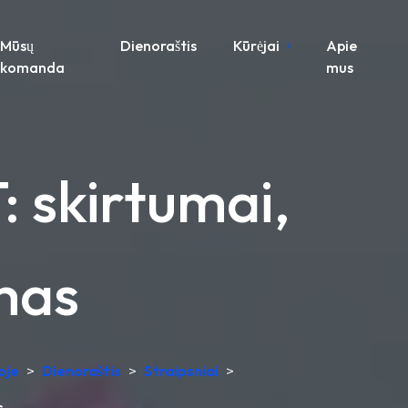
Mūsų
Dienoraštis
Kūrėjai
Apie
komanda
mus
 skirtumai,
imas
oje
>
Dienoraštis
>
Straipsniai
>
s