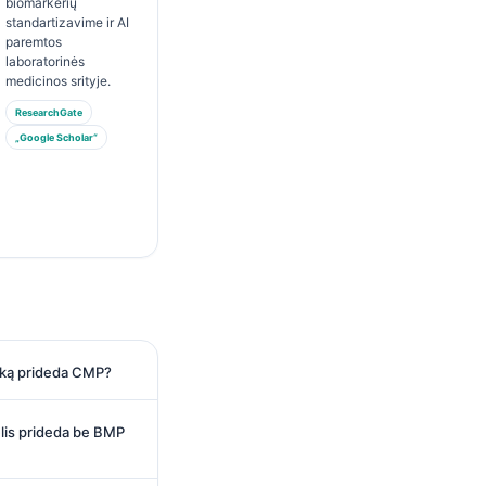
biomarkerių
standartizavime ir AI
paremtos
laboratorinės
medicinos srityje.
ResearchGate
„Google Scholar“
r ką prideda CMP?
lis prideda be BMP