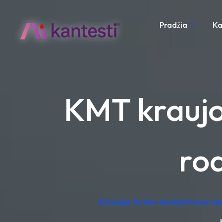
Pradžia
Ka
KMT kraujo
rod
AI kraujo tyrimo analizatorius n