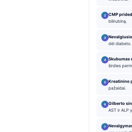
தமிழ்
CMP pride
తెలుగు
bilirubiną.
मराठी
Nevalgiusio
اردو
dėl diabeto.
বাংলা
Shqip
Skubumas d
širdies perm
Magyar
Slovenščina
Kreatinino 
한국어
pažaidai.
Polski
Gilberto s
Русский
AST ir ALP 
ქართული
Čeština
Nevalgyma