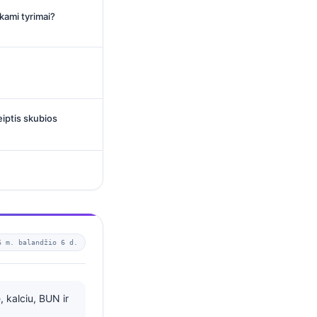
iekami tyrimai?
eiptis skubios
6 m. balandžio 6 d.
, kalciu, BUN ir