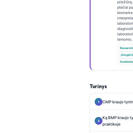
Gàidhlig
priežiūrą.
plačiai p
Euskara
biomarke
interpret
Македонски јазик
laborator
diagnost
Latviešu valoda
laborator
Galego
temomis.
Research
অসমীয়া
„Google S
සිංහල
Academia
سنڌي
پښتو
Turinys
Slovenčina
CMP kraujo tyrim
Hrvatski
Ką BMP kraujo ty
Suomi
praktikoje
Қазақ тілі