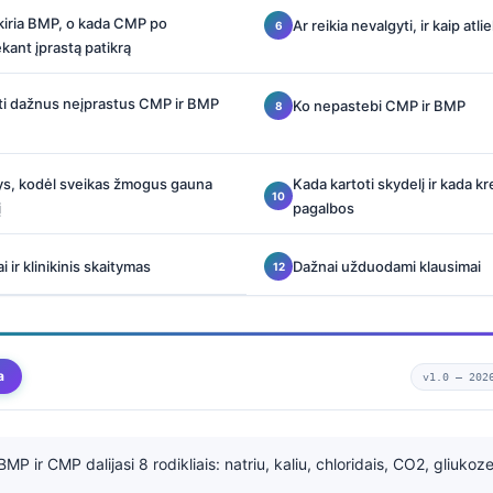
kiria BMP, o kada CMP po
Ar reikia nevalgyti, ir kaip atl
kant įprastą patikrą
ti dažnus neįprastus CMP ir BMP
Ko nepastebi CMP ir BMP
ys, kodėl sveikas žmogus gauna
Kada kartoti skydelį ir kada kr
į
pagalbos
ai ir klinikinis skaitymas
Dažnai užduodami klausimai
a
v1.0 —
202
MP ir CMP dalijasi 8 rodikliais: natriu, kaliu, chloridais, CO2, gliukoze