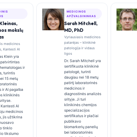
DINIS
MEDICINOS
US
APŽVALGININKAS
Kleinas,
Sarah Mitchell,
nos mokslų
MD, PhD
as
Vyriausiasis medicinos
patarėjas – klinikinė
sis medicinos
patologija ir vidaus
, Kantesti AI
ligos
s Klein yra
Dr. Sarah Mitchell yra
patvirtintas
sertifikuota klinikinė
s hematologas ir
patologė, turinti
s, turintis
daugiau nei 18 metų
nei 15 metų
patirtį laboratorinės
boratorinės
medicinos ir
 ir AI pagalba
diagnostinės analizės
s klinikinės
srityje. Ji turi
rityse.
klinikinės chemijos
Kantesti AI
specializacijos
oju medicinos
sertifikatus ir plačiai
 jis užtikrina
publikavo
 nuosavo
biomarkerių panelių
o tinklo
bei laboratorinės
io tikslumo