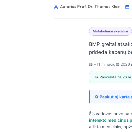
Autorius Prof. Dr. Thomas Klein
Metaboliniai skydeliai
BMP greitai atsako
prideda kepenų bei
📖 ~11 minučių
📅
2026 m
📝 Paskelbta:
2026 m.
🔄 Paskutinį kartą 
Šis vadovas buvo par
Norsk bokmål
intelekto medicinos p
atliktą medicininę apž
Ślōnskŏ gŏdka