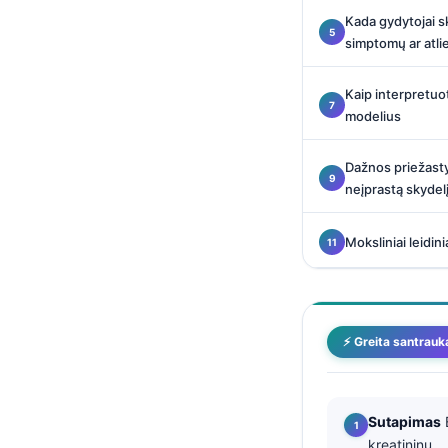
Català
Kada gydytojai s
simptomų ar atlie
O‘zbekcha
Українська
Kaip interpretuo
አማርኛ
modelius
Kiswahili
Dažnos priežast
ភាសាខ្មែរ
neįprastą skydel
ဗမာစာ
Moksliniai leidini
ไทย
Tagalog
Tiếng Việt
⚡ Greita santrauk
Bahasa Melayu
മലയാളം
ಕನ್ನಡ
Sutapimas
B
ગુજરાતી
kreatininu.