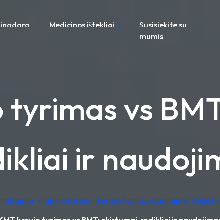
inodara
Medicinos ištekliai
Susisiekite su
mumis
 tyrimas vs BMT:
ikliai ir naudoj
emokamas – laboratorinė interpretacija, pagaminta Vokietij
KMT kraujo tyrimas vs BMT: skirtumai, rodikliai ir naudojima