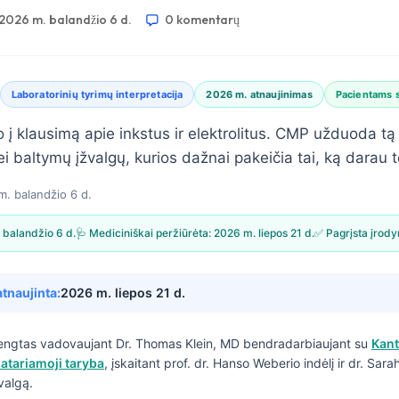
2026 m. balandžio 6 d.
0 komentarų
Laboratorinių tyrimų interpretacija
2026 m. atnaujinimas
Pacientams 
 į klausimą apie inkstus ir elektrolitus. CMP užduoda tą 
 baltymų įžvalgų, kurios dažnai pakeičia tai, ką darau t
. balandžio 6 d.
 balandžio 6 d.
🩺 Mediciniškai peržiūrėta:
2026 m. liepos 21 d.
✅ Pagrįsta įrod
atnaujinta:
2026 m. liepos 21 d.
engtas vadovaujant
Dr. Thomas Klein, MD
bendradarbiaujant su
Kant
atariamoji taryba
, įskaitant prof. dr. Hanso Weberio indėlį ir dr. Sar
valgą.