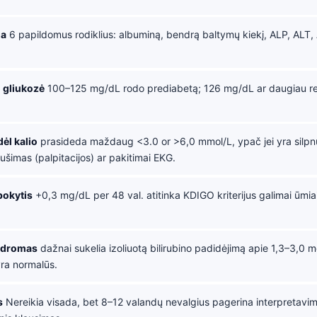
da
6 papildomus rodiklius: albuminą, bendrą baltymų kiekį, ALP, ALT, 
 gliukozė
100–125 mg/dL rodo prediabetą; 126 mg/dL ar daugiau reik
ėl kalio
prasideda maždaug <3.0 or >6,0 mmol/L, ypač jei yra silp
ušimas (palpitacijos) ar pakitimai EKG.
pokytis
+0,3 mg/dL per 48 val. atitinka KDIGO kriterijus galimai ūmiai
indromas
dažnai sukelia izoliuotą bilirubino padidėjimą apie 1,3–3,0 m
yra normalūs.
s
Nereikia visada, bet 8–12 valandų nevalgius pagerina interpretavim