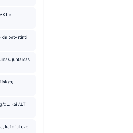
AST ir
ia patvirtinti
numas, juntamas
 inkstų
g/dL, kai ALT,
ą, kai gliukozė