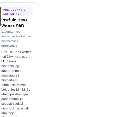
PRISIDEDANTIS
EKSPERTAS
Prof. dr. Hans
Weber, PhD
Laboratorinės
medicinos ir klinikinės
biochemijos
profesorius
Prof. Dr. Hans Weber
turi 30+ metų patirtį
klinikinėje
biochemijoje,
laboratorinėje
medicinoje ir
biomarkerių
tyrimuose. Buvęs
Vokietijos klinikinės
chemijos draugijos
prezidentas, jis
specializuojasi
diagnostinių panelių
analizėje,