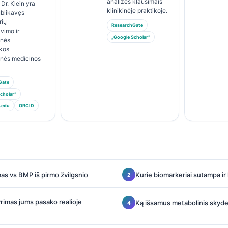
analizės klausimais
 Dr. Klein yra
klinikinėje praktikoje.
ublikavęs
rių
ResearchGate
avimo ir
„Google Scholar“
inės
ikos
inės medicinos
Gate
cholar“
.edu
ORCID
as vs BMP iš pirmo žvilgsnio
Kurie biomarkeriai sutampa i
rimas jums pasako realioje
Ką išsamus metabolinis skyde