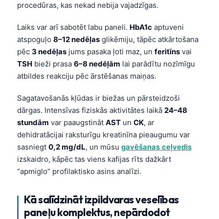
procedūras, kas nekad nebija vajadzīgas.
తెలుగు
Laiks var arī sabotēt labu paneli.
HbA1c
aptuveni
मराठी
atspoguļo
8–12 nedēļas
glikēmiju, tāpēc atkārtošana
اردو
pēc
3 nedēļas
jums pasaka ļoti maz, un
feritīns
vai
বাংলা
TSH
bieži prasa
6–8 nedēļām
lai parādītu nozīmīgu
atbildes reakciju pēc ārstēšanas maiņas.
Shqip
Magyar
Sagatavošanās kļūdas ir biežas un pārsteidzoši
dārgas. Intensīvas fiziskās aktivitātes laikā
24–48
Slovenščina
stundām
var paaugstināt
AST
un
CK
, ar
한국어
dehidratācijai raksturīgu kreatinīna pieaugumu var
Polski
sasniegt
0,2 mg/dL
, un mūsu
gavēšanas ceļvedis
izskaidro, kāpēc tas viens kafijas rīts dažkārt
Lietuvių kalba
“apmiglo” profilaktisko asins analīzi.
Русский
ქართული
Kā salīdzināt izpildvaras veselības
Čeština
paneļu komplektus, nepārdodot