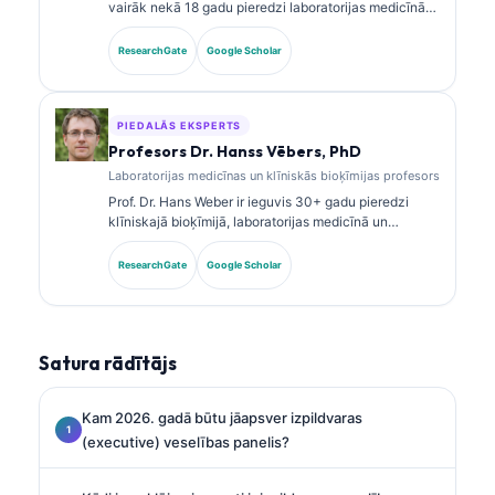
vairāk nekā 18 gadu pieredzi laboratorijas medicīnā
un diagnostikas analīzē. Viņai ir specializētas
sertifikācijas klīniskajā ķīmijā, un viņa plaši
ResearchGate
Google Scholar
publicējusi pētījumus par biomarķieru paneļiem un
laboratorijas analīzi klīniskajā praksē.
PIEDALĀS EKSPERTS
Profesors Dr. Hanss Vēbers, PhD
Laboratorijas medicīnas un klīniskās bioķīmijas profesors
Prof. Dr. Hans Weber ir ieguvis 30+ gadu pieredzi
klīniskajā bioķīmijā, laboratorijas medicīnā un
biomarķieru pētniecībā. Bijušais Vācijas Klīniskās
ķīmijas biedrības prezidents, viņš specializējas
ResearchGate
Google Scholar
diagnostikas paneļu analīzē, biomarķieru
standartizācijā un ar AI atbalstītā laboratorijas
medicīnā.
Satura rādītājs
Kam 2026. gadā būtu jāapsver izpildvaras
(executive) veselības panelis?