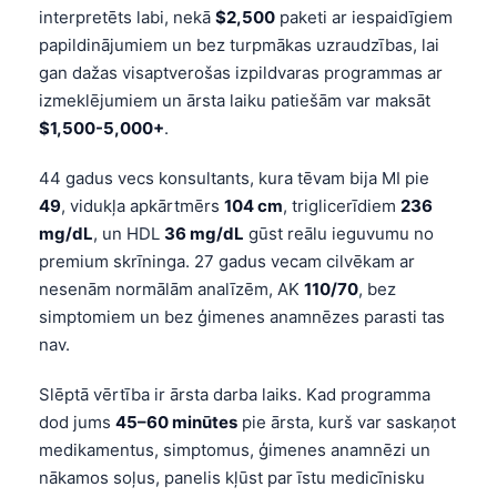
interpretēts labi, nekā
$2,500
paketi ar iespaidīgiem
Frysk
papildinājumiem un bez turpmākas uzraudzības, lai
Esperanto
gan dažas visaptverošas izpildvaras programmas ar
Беларуская мова
izmeklējumiem un ārsta laiku patiešām var maksāt
$1,500-5,000+
.
Татар теле
Кыргызча
44 gadus vecs konsultants, kura tēvam bija MI pie
49
, vidukļa apkārtmērs
104 cm
, triglicerīdiem
236
ئۇيغۇرچە
mg/dL
, un HDL
36 mg/dL
gūst reālu ieguvumu no
Cebuano
premium skrīninga. 27 gadus vecam cilvēkam ar
Basa Jawa
nesenām normālām analīzēm, AK
110/70
, bez
ພາສາລາວ
simptomiem un bez ģimenes anamnēzes parasti tas
nav.
Монгол
Afrikaans
Slēptā vērtība ir ārsta darba laiks. Kad programma
dod jums
45–60 minūtes
pie ārsta, kurš var saskaņot
العربية المغربية
medikamentus, simptomus, ģimenes anamnēzi un
Occitan
nākamos soļus, panelis kļūst par īstu medicīnisku