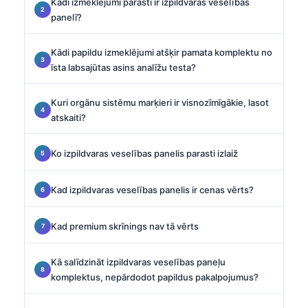
Kādi izmeklējumi parasti ir izpildvaras veselības
panelī?
Kādi papildu izmeklējumi atšķir pamata komplektu no
īsta labsajūtas asins analīžu testa?
Kuri orgānu sistēmu marķieri ir visnozīmīgākie, lasot
atskaiti?
Ko izpildvaras veselības panelis parasti izlaiž
Kad izpildvaras veselības panelis ir cenas vērts?
Kad premium skrīnings nav tā vērts
Kā salīdzināt izpildvaras veselības paneļu
komplektus, nepārdodot papildus pakalpojumus?