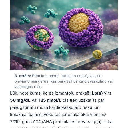
3. attēls:
Premium paneļi “attaisno cenu”, kad tie
pievieno marķierus, kas pārklasificē kardiovaskulāro vai
vielmaiņas risku.
Lūk, noteikums, ko es izmantoju praksē:
Lp(a)
virs
50 mg/dL
vai
125 nmol/L
tas tiek uzskatīts par
paaugstinātu mūža kardiovaskulāro risku, un
lielākajai daļai cilvēku tas jānosaka tikai vienreiz.
2019. gada ACC/AHA profilakses ietvars Lp(a) riska