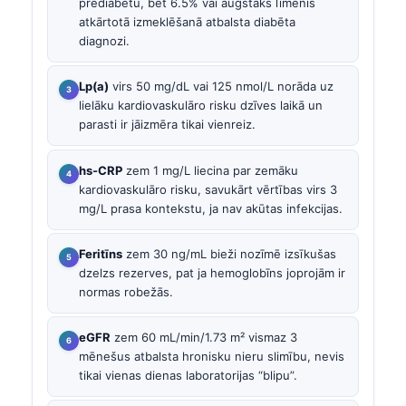
prediabētu, bet 6.5% vai augstāks līmenis
atkārtotā izmeklēšanā atbalsta diabēta
diagnozi.
Lp(a)
virs 50 mg/dL vai 125 nmol/L norāda uz
lielāku kardiovaskulāro risku dzīves laikā un
parasti ir jāizmēra tikai vienreiz.
hs-CRP
zem 1 mg/L liecina par zemāku
kardiovaskulāro risku, savukārt vērtības virs 3
mg/L prasa kontekstu, ja nav akūtas infekcijas.
Feritīns
zem 30 ng/mL bieži nozīmē izsīkušas
dzelzs rezerves, pat ja hemoglobīns joprojām ir
normas robežās.
eGFR
zem 60 mL/min/1.73 m² vismaz 3
mēnešus atbalsta hronisku nieru slimību, nevis
tikai vienas dienas laboratorijas “blipu”.