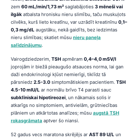
zem
60 mL/min/1,73 m²
saglabājoties
3 mēneši vai
ilgāk
atbalsta hronisku nieru slimību, taču muskuļots
cilvēks, kurš lieto kreatīnu, var uzrādīt kreatinīnu
0,1–
0,3 mg/dL
augstāku, nekā gaidīts, bez iedzimtas
nieru slimības; skatiet mūsu
nieru paneļa
salīdzinājumu
.
Vairogdziedzerim,
TSH
apmēram
0,4–4,0 mSV/l
joprojām ir biežā pieaugušo atsauces norma, lai gan
daži endokrinologi kļūst nemierīgi, tiklīdz tā
pārsniedz
2.5-3.0
simptomātiskiem pacientiem.
TSH
4.5-10 mIU/L
ar normālu brīvo T4 parasti sauc
subklīniskai hipotireozei
, un nākamais solis ir
atkarīgs no simptomiem, antivielām, grūtniecības
plāniem un atkārtotas analīzes; mūsu
augstā TSH
rokasgrāmata
aptver šo niansi.
52 gadus vecs maratona skrējējs ar
AST 89 U/L
un