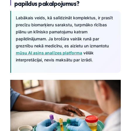
papildus pakalpojumus?
日本語
Eesti
Labākais veids, kā salīdzināt komplektus, ir prasīt
Azərbaycan dili
precīzu biomarķieru sarakstu, turpmāko rīcības
plānu un klīnisko pamatojumu katram
Bosanski
papildinājumam. Ja brošūra vairāk runā par
Svenska
greznību nekā medicīnu, es aizietu un izmantotu
Српски језик
mūsu AI asins analīzes platforma
vēlāk
interpretācijai, nevis maksātu par izrādi.
Íslenska
Հայերեն
Bahasa Indonesia
हिन्दी
Nederlands
Dansk
Български
فارسی