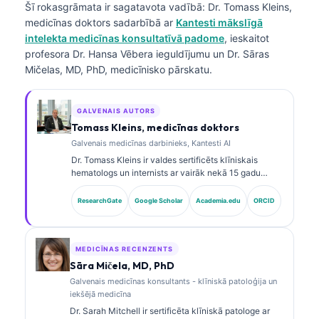
Šī rokasgrāmata ir sagatavota vadībā:
Dr. Tomass Kleins,
medicīnas doktors
sadarbībā ar
Kantesti mākslīgā
intelekta medicīnas konsultatīvā padome
, ieskaitot
profesora Dr. Hansa Vēbera ieguldījumu un Dr. Sāras
Mičelas, MD, PhD, medicīnisko pārskatu.
GALVENAIS AUTORS
Tomass Kleins, medicīnas doktors
Galvenais medicīnas darbinieks, Kantesti AI
Dr. Tomass Kleins ir valdes sertificēts klīniskais
hematologs un internists ar vairāk nekā 15 gadu
pieredzi laboratorijas medicīnā un ar AI atbalstītā
klīniskā analīzē. Kā Kantesti AI galvenais medicīnas
ResearchGate
Google Scholar
Academia.edu
ORCID
darbinieks viņš nodrošina klīnisku uzraudzību par
patentētā neironu tīkla medicīnisko precizitāti. Dr.
Kleins ir plaši publicējies par biomarķieru
interpretāciju un laboratorijas diagnostiku
MEDICĪNAS RECENZENTS
laboratorijas medicīnas jomā.
Sāra Mičela, MD, PhD
Galvenais medicīnas konsultants - klīniskā patoloģija un
iekšējā medicīna
Dr. Sarah Mitchell ir sertificēta klīniskā patologe ar