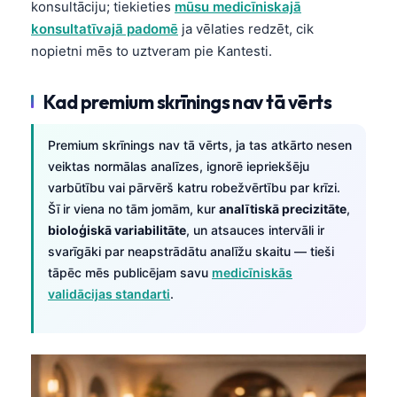
Gàidhlig
konsultāciju; tiekieties
mūsu medicīniskajā
konsultatīvajā padomē
ja vēlaties redzēt, cik
Euskara
nopietni mēs to uztveram pie Kantesti.
Македонски јазик
Galego
Kad premium skrīnings nav tā vērts
অসমীয়া
Premium skrīnings nav tā vērts, ja tas atkārto nesen
සිංහල
veiktas normālas analīzes, ignorē iepriekšēju
سنڌي
varbūtību vai pārvērš katru robežvērtību par krīzi.
پښتو
Šī ir viena no tām jomām, kur
analītiskā precizitāte
,
bioloģiskā variabilitāte
, un atsauces intervāli ir
svarīgāki par neapstrādātu analīžu skaitu — tieši
Slovenčina
tāpēc mēs publicējam savu
medicīniskās
Hrvatski
validācijas standarti
.
Suomi
Қазақ тілі
Català