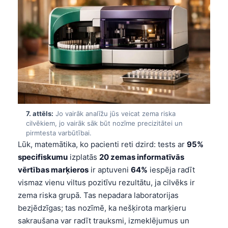
O‘zbekcha
Українська
አማርኛ
Kiswahili
ភាសាខ្មែរ
ဗမာစာ
ไทย
7. attēls:
Jo vairāk analīžu jūs veicat zema riska
cilvēkiem, jo vairāk sāk būt nozīme precizitātei un
Tagalog
pirmtesta varbūtībai.
Tiếng Việt
Lūk, matemātika, ko pacienti reti dzird: tests ar
95%
specifiskumu
izplatās
20 zemas informatīvās
Bahasa Melayu
vērtības marķieros
ir aptuveni
64%
iespēja radīt
മലയാളം
vismaz vienu viltus pozitīvu rezultātu, ja cilvēks ir
ಕನ್ನಡ
zema riska grupā. Tas nepadara laboratorijas
bezjēdzīgas; tas nozīmē, ka nešķirota marķieru
ગુજરાતી
sakraušana var radīt trauksmi, izmeklējumus un
தமிழ்