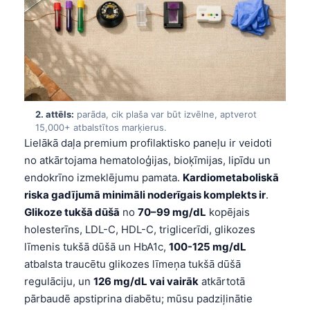
2. attēls:
parāda, cik plaša var būt izvēlne, aptverot
15,000+ atbalstītos marķierus.
Lielākā daļa premium profilaktisko paneļu ir veidoti
no atkārtojama hematoloģijas, bioķīmijas, lipīdu un
endokrīno izmeklējumu pamata.
Kardiometaboliskā
riska gadījumā minimāli noderīgais komplekts ir
.
Glikoze tukšā dūšā
no
70–99 mg/dL
kopējais
holesterīns, LDL-C, HDL-C, triglicerīdi, glikozes
līmenis tukšā dūšā un HbA1c,
100-125 mg/dL
atbalsta traucētu glikozes līmeņa tukšā dūšā
regulāciju, un
126 mg/dL vai vairāk
atkārtotā
pārbaudē apstiprina diabētu; mūsu padziļinātie