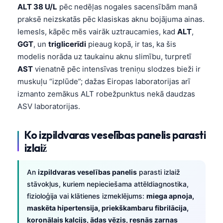
ALT 38 U/L
pēc nedēļas nogales sacensībām manā
praksē neizskatās pēc klasiskas aknu bojājuma ainas.
Iemesls, kāpēc mēs vairāk uztraucamies, kad
ALT
,
GGT
, un
triglicerīdi
pieaug kopā, ir tas, ka šis
modelis norāda uz taukainu aknu slimību, turpretī
AST
vienatnē pēc intensīvas treniņu slodzes bieži ir
muskuļu “izplūde”; dažas Eiropas laboratorijas arī
izmanto zemākus ALT robežpunktus nekā daudzas
ASV laboratorijas.
Ko izpildvaras veselības panelis parasti
izlaiž
An
izpildvaras veselības panelis
parasti izlaiž
stāvokļus, kuriem nepieciešama attēldiagnostika,
fizioloģija vai klātienes izmeklējums:
miega apnoja,
maskēta hipertensija, priekškambaru fibrilācija,
koronālais kalcijs, ādas vēzis, resnās zarnas