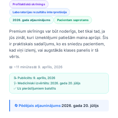
Profilaktiskā skrīnings
Laboratorijas rezultātu interpretācija
2026. gada atjauninājums
Pacientam saprotams
Premium skrīnings var būt noderīgs, bet tikai tad, ja
jūs zināt, kuri izmeklējumi patiešām maina aprūpi. Šis
ir praktiskais sadalījums, ko es sniedzu pacientiem,
kad viņi izlemj, vai augstākās klases panelis ir tā
vērts.
📖 ~11 minūtes
📅
9. aprīlis, 2026
📝 Publicēts:
9. aprīlis, 2026
🩺 Medicīniski izvērtēts:
2026. gada 20. jūlijs
✅ Uz pierādījumiem balstīts
🔄 Pēdējais atjauninājums:
2026. gada 20. jūlijs