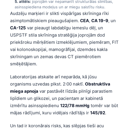
5. attēls:
joprojām var nepamanīt strukturālas slimības,
asinsspiediena modeļus un ar miegu saistītu risku.
Audzēju marķieri ir slikti vispārīgas skrīninga rīki
asimptomātiskiem pieaugušajiem.
CEA
,
CA 19-9
, un
CA-125
var pieaugt labdabīgu iemeslu dēļ, un
USPSTF stila skrīninga stratēģija joprojām dod
priekšroku mērķētiem izmeklējumiem, piemēram, FIT
vai kolonoskopijai, mamogrāfijai, dzemdes kakla
skrīningam un zemas devas CT piemērotiem
smēķētājiem.
Laboratorijas atskaite arī neparāda, kā jūsu
organisms uzvedas plkst. 2:00 naktī.
Obstruktīva
miega apnoja
var pastāvēt līdzās pilnīgi parastiem
lipīdiem un glikozei, un pacientam ar kabinetā
izmērītu asinsspiedienu
122/78 mmHg
tomēr var būt
mājas rādījumi, kuru vidējais rādītājs ir
145/92
.
Un tad ir koronārais risks, kas slēpjas tieši acu