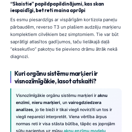
“Skaistie” papildpapildinājumi, kas skan
iespaidīgi, bet reti maina aprūpi
Es esmu piesardzīgs ar vispārīgām kortizola paneļu
pārbaudēm, reverso T3 un plašiem audzēju marķieru
komplektiem cilvēkiem bez simptomiem. Tie var būt
saprātīgi atlasītos gadījumos, taču lielākajā daļā
“eksekutīvo” pakotņu tie pievieno drāmu ātrāk nekā
diagnozi.
Kuri orgānu sistēmu marķieri ir
visnozīmīgākie, lasot atskaiti?
Visnozīmīgākie orgānu sistēmu marķieri ir
aknu
enzīmi
,
nieru marķieri
, un
vairogdziedzera
analīzes
, jo tie bieži ir tikai viegli novirzīti un tos ir
viegli nepareizi interpretēt. Viena vērtība ārpus
normas reti ir visa stāsta būtība, tāpēc es joprojām
sūtu pacientus uz mūsu
aknu enzīmu modeļu