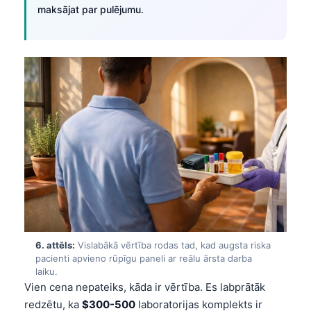
maksājat par pulējumu.
6. attēls:
Vislabākā vērtība rodas tad, kad augsta riska
pacienti apvieno rūpīgu paneli ar reālu ārsta darba
laiku.
Norsk bokmål
Vien cena nepateiks, kāda ir vērtība. Es labprātāk
Ślōnskŏ gŏdka
redzētu, ka
$300-500
laboratorijas komplekts ir