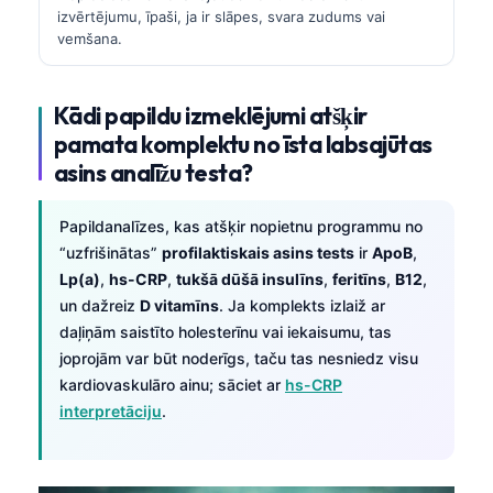
izvērtējumu, īpaši, ja ir slāpes, svara zudums vai
vemšana.
Kādi papildu izmeklējumi atšķir
pamata komplektu no īsta labsajūtas
asins analīžu testa?
Papildanalīzes, kas atšķir nopietnu programmu no
“uzfrišinātas”
profilaktiskais asins tests
ir
ApoB
,
Lp(a)
,
hs-CRP
,
tukšā dūšā insulīns
,
feritīns
,
B12
,
un dažreiz
D vitamīns
. Ja komplekts izlaiž ar
daļiņām saistīto holesterīnu vai iekaisumu, tas
joprojām var būt noderīgs, taču tas nesniedz visu
kardiovaskulāro ainu; sāciet ar
hs-CRP
interpretāciju
.