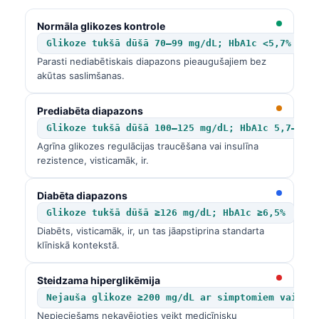
Normāla glikozes kontrole
Glikoze tukšā dūšā 70–99 mg/dL; HbA1c <5,7%
Parasti nediabētiskais diapazons pieaugušajiem bez
akūtas saslimšanas.
Prediabēta diapazons
Glikoze tukšā dūšā 100–125 mg/dL; HbA1c 5,7–6,4
Agrīna glikozes regulācijas traucēšana vai insulīna
rezistence, visticamāk, ir.
Diabēta diapazons
Glikoze tukšā dūšā ≥126 mg/dL; HbA1c ≥6,5%
Diabēts, visticamāk, ir, un tas jāapstiprina standarta
klīniskā kontekstā.
Steidzama hiperglikēmija
Nejauša glikoze ≥200 mg/dL ar simptomiem vai gl
Nepieciešams nekavējoties veikt medicīnisku