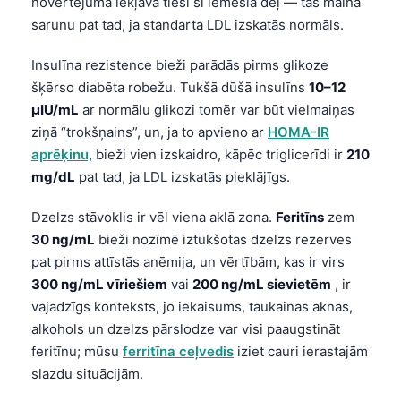
novērtējumā iekļāva tieši šī iemesla dēļ — tas maina
sarunu pat tad, ja standarta LDL izskatās normāls.
Insulīna rezistence bieži parādās pirms glikoze
šķērso diabēta robežu. Tukšā dūšā insulīns
10–12
μIU/mL
ar normālu glikozi tomēr var būt vielmaiņas
ziņā “trokšņains”, un, ja to apvieno ar
HOMA-IR
aprēķinu,
bieži vien izskaidro, kāpēc triglicerīdi ir
210
mg/dL
pat tad, ja LDL izskatās pieklājīgs.
Dzelzs stāvoklis ir vēl viena aklā zona.
Feritīns
zem
30 ng/mL
bieži nozīmē iztukšotas dzelzs rezerves
pat pirms attīstās anēmija, un vērtībām, kas ir virs
300 ng/mL vīriešiem
vai
200 ng/mL sievietēm
, ir
vajadzīgs konteksts, jo iekaisums, taukainas aknas,
alkohols un dzelzs pārslodze var visi paaugstināt
feritīnu; mūsu
ferritīna ceļvedis
iziet cauri ierastajām
slazdu situācijām.