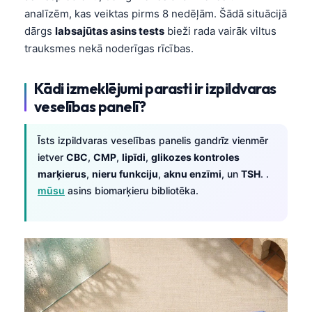
analīzēm, kas veiktas pirms 8 nedēļām. Šādā situācijā
dārgs
labsajūtas asins tests
bieži rada vairāk viltus
trauksmes nekā noderīgas rīcības.
Kādi izmeklējumi parasti ir izpildvaras
veselības panelī?
Īsts izpildvaras veselības panelis gandrīz vienmēr
ietver
CBC
,
CMP
,
lipīdi
,
glikozes kontroles
marķierus
,
nieru funkciju
,
aknu enzīmi
, un
TSH
. .
mūsu
asins biomarķieru bibliotēka.