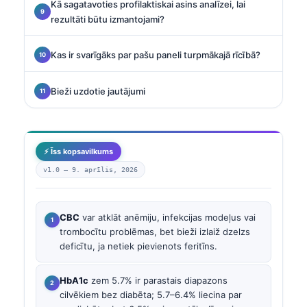
Kā sagatavoties profilaktiskai asins analīzei, lai
rezultāti būtu izmantojami?
Kas ir svarīgāks par pašu paneli turpmākajā rīcībā?
Bieži uzdotie jautājumi
⚡ Īss kopsavilkums
v1.0 —
9. aprīlis, 2026
CBC
var atklāt anēmiju, infekcijas modeļus vai
trombocītu problēmas, bet bieži izlaiž dzelzs
deficītu, ja netiek pievienots feritīns.
HbA1c
zem 5.7% ir parastais diapazons
cilvēkiem bez diabēta; 5.7–6.4% liecina par