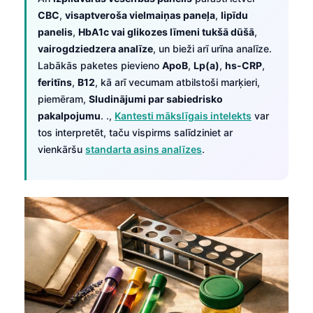
CBC
,
visaptveroša vielmaiņas paneļa
,
lipīdu
panelis
,
HbA1c vai glikozes līmeni tukšā dūšā
,
vairogdziedzera analīze
, un bieži arī urīna analīze.
Labākās paketes pievieno
ApoB
,
Lp(a)
,
hs-CRP
,
feritīns
,
B12
, kā arī vecumam atbilstoši marķieri,
piemēram,
Sludinājumi par sabiedrisko
pakalpojumu
. .,
Kantesti mākslīgais intelekts
var
tos interpretēt, taču vispirms salīdziniet ar
vienkāršu
standarta asins analīzes
.