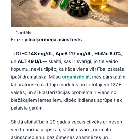
1. attēls:
.
Frāze
pilna ķermeņa asins tests
.
.
LDL-C 148 mg/dL
,
ApoB 117 mg/dL
,
HbA1c 6.0%
,
un
ALT 49 U/L
— skaitļi, kas ir svarīgi, jo tie veido
kopumu, nevis tāpēc, ka kāda viena vērtība izskatās
īpaši dramatiska. Mūsu
organizācijā
, mēs pārskatām
laboratorisko rādītāju modeļus no lietotājiem 127+
valstīs, un šī klasterizācijas problēma ir viens no
biežākajiem iemesliem, kāpēc ikdienas aprūpe tiek
palaista garām.
Sliktā atbilstība ir 29 gadus vecais cilvēks ar nesen
veiktu normālu apskati, stabilu svaru, normālu
asinsspiedienu, bez ģimenes anamnēzes un