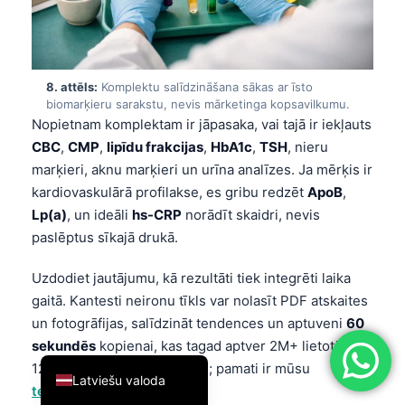
简体中文
Română
Türkçe
8. attēls:
Komplektu salīdzināšana sākas ar īsto
biomarķieru sarakstu, nevis mārketinga kopsavilkumu.
Ελληνικά
Nopietnam komplektam ir jāpasaka, vai tajā ir iekļauts
Português
CBC
,
CMP
,
lipīdu frakcijas
,
HbA1c
,
TSH
, nieru
marķieri, aknu marķieri un urīna analīzes. Ja mērķis ir
Español
kardiovaskulārā profilakse, es gribu redzēt
ApoB
,
Italiano
Lp(a)
, un ideāli
hs-CRP
norādīt skaidri, nevis
עִבְרִית
paslēptus sīkajā drukā.
Français
Uzdodiet jautājumu, kā rezultāti tiek integrēti laika
العربية
gaitā. Kantesti neironu tīkls var nolasīt PDF atskaites
Deutsch
un fotogrāfijas, salīdzināt tendences un aptuveni
60
sekundēs
kopienai, kas tagad aptver 2M+ lietotājus
English
127+ valstīs un 75+ valodās; pamati ir mūsu
Latviešu valoda
tehnoloģiju ceļvedis
.