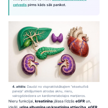
ceļvedis
pirms kāds sāk panikot.
4. attēls:
Daudzi no vispraktiskākajiem “eksekutīvā
paneļa” atklājumiem atrodas aknu, nieru,
vairogdziedzera un kardiometabolajos marķieros.
Nieru funkcijai,
kreatinīna
jālasa līdzās
eGFR
un,
ideāli,
urīna albumīna un kreatinīna attiecība
.
eGFR