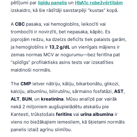
pētījumi par
lipīdu panelis
un
HbA1c robežvērtībām
izskaidro, kā šie rādītāji savstarpēji “kustas” kopā.
A
CBC
pasaka, vai hemoglobīns, leikocīti vai
trombocīti ir novirzīti, bet nepasaka, kāpēc. Es
joprojām redzu, ka dzelzs deficīts tiek palaists garām,
ja hemoglobīns ir
13,2 g/dL
un vienīgais mājiens ir
zemas normas MCV ar nogurumu—bez feritīna pat
“spīdīgs” profilaktisks asins tests var izskatīties
maldinoši normāls.
The
CMP
ietver nātriju, kāliju, bikarbonātu, glikozi,
kalciju, albumīnu, bilirubīnu, sārmaino fosfatāzi,
AST
,
ALT
,
BUN
, un
kreatinīna
. Mūsu analīzē par vairāk
nekā 2 miljoniem augšupielādētu atskaišu pie
Kantesti, trūkstošais
feritīns
vai
urīna albumīna
ir
viens no biežākajiem iemesliem, kā šķietami normāls
panelis izlaiž agrīnu slimību.