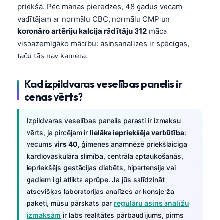
priekšā. Pēc manas pieredzes, 48 gadus vecam
vadītājam ar normālu CBC, normālu CMP un
koronāro artēriju kalcija rādītāju 312
māca
vispazemīgāko mācību: asinsanalīzes ir spēcīgas,
taču tās nav kamera.
Kad izpildvaras veselības panelis ir
cenas vērts?
Izpildvaras veselības panelis parasti ir izmaksu
vērts, ja pircējam ir
lielāka iepriekšēja varbūtība
:
vecums
virs 40
, ģimenes anamnēzē priekšlaicīga
kardiovaskulāra slimība, centrāla aptaukošanās,
iepriekšējs gestācijas diabēts, hipertensija vai
gadiem ilgi atlikta aprūpe. Ja jūs salīdzināt
atsevišķas laboratorijas analīzes ar konsjerža
paketi, mūsu pārskats par
regulāru asins analīžu
izmaksām
ir labs realitātes pārbaudījums, pirms