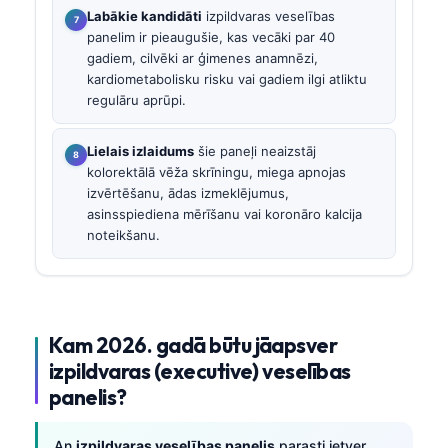
Labākie kandidāti
izpildvaras veselības
panelim ir pieaugušie, kas vecāki par 40
gadiem, cilvēki ar ģimenes anamnēzi,
kardiometabolisku risku vai gadiem ilgi atliktu
regulāru aprūpi.
Lielais izlaidums
šie paneļi neaizstāj
kolorektālā vēža skrīningu, miega apnojas
izvērtēšanu, ādas izmeklējumus,
asinsspiediena mērīšanu vai koronāro kalcija
noteikšanu.
Kam 2026. gadā būtu jāapsver
izpildvaras (executive) veselības
panelis?
An
izpildvaras veselības panelis
parasti ietver