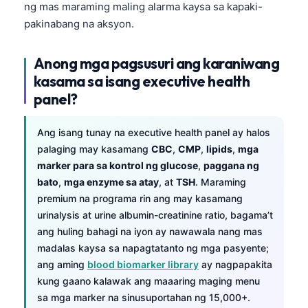
ng mas maraming maling alarma kaysa sa kapaki-
pakinabang na aksyon.
Anong mga pagsusuri ang karaniwang
kasama sa isang executive health
panel?
Ang isang tunay na executive health panel ay halos
palaging may kasamang
CBC
,
CMP
,
lipids
,
mga
marker para sa kontrol ng glucose
,
paggana ng
bato
,
mga enzyme sa atay
, at
TSH
. Maraming
premium na programa rin ang may kasamang
urinalysis at urine albumin-creatinine ratio, bagama’t
ang huling bahagi na iyon ay nawawala nang mas
madalas kaysa sa napagtatanto ng mga pasyente;
ang aming
blood biomarker library
ay nagpapakita
kung gaano kalawak ang maaaring maging menu
sa mga marker na sinusuportahan ng 15,000+.