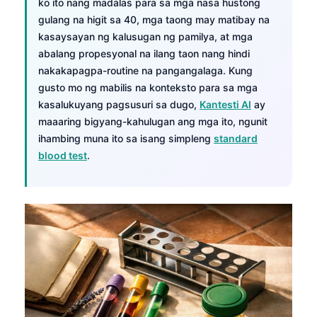
ko ito nang madalas para sa mga nasa hustong
gulang na higit sa 40, mga taong may matibay na
kasaysayan ng kalusugan ng pamilya, at mga
abalang propesyonal na ilang taon nang hindi
nakakapagpa-routine na pangangalaga. Kung
gusto mo ng mabilis na konteksto para sa mga
kasalukuyang pagsusuri sa dugo,
Kantesti AI
ay
maaaring bigyang-kahulugan ang mga ito, ngunit
ihambing muna ito sa isang simpleng
standard
blood test
.