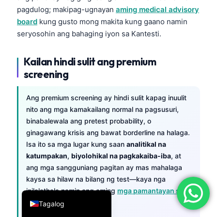
pagdulog; makipag-ugnayan
aming medical advisory
简体中文
board
kung gusto mong makita kung gaano namin
Română
seryosohin ang bahaging iyon sa Kantesti.
Türkçe
Kailan hindi sulit ang premium
Ελληνικά
screening
Português
Español
Ang premium screening ay hindi sulit kapag inuulit
Italiano
nito ang mga kamakailang normal na pagsusuri,
binabalewala ang pretest probability, o
עִבְרִית
ginagawang krisis ang bawat borderline na halaga.
Français
Isa ito sa mga lugar kung saan
analitikal na
العربية
katumpakan
,
biyolohikal na pagkakaiba-iba
, at
ang mga sangguniang pagitan ay mas mahalaga
Deutsch
kaysa sa hilaw na bilang ng test—kaya nga
English
inilalathala namin ang aming
mga pamantayan sa
medikal na pag-validate
.
Tagalog