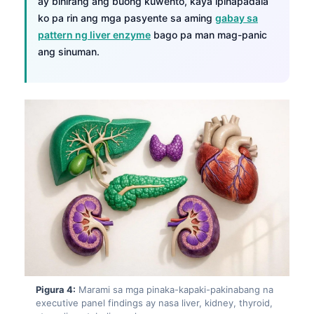
ay bihirang ang buong kuwento, kaya ipinapadala
ko pa rin ang mga pasyente sa aming
gabay sa
pattern ng liver enzyme
bago pa man mag-panic
ang sinuman.
Pigura 4:
Marami sa mga pinaka-kapaki-pakinabang na
executive panel findings ay nasa liver, kidney, thyroid,