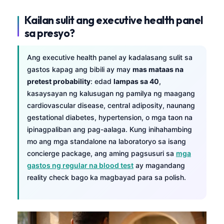
Català
Kailan sulit ang executive health panel
O‘zbekcha
sa presyo?
Українська
አማርኛ
Ang executive health panel ay kadalasang sulit sa
gastos kapag ang bibili ay may
mas mataas na
Kiswahili
pretest probability
: edad
lampas sa 40
,
ភាសាខ្មែរ
kasaysayan ng kalusugan ng pamilya ng maagang
cardiovascular disease, central adiposity, naunang
ဗမာစာ
gestational diabetes, hypertension, o mga taon na
ไทย
ipinagpaliban ang pag-aalaga. Kung inihahambing
Tiếng Việt
mo ang mga standalone na laboratoryo sa isang
concierge package, ang aming pagsusuri sa
mga
Bahasa Melayu
gastos ng regular na blood test
ay magandang
മലയാളം
reality check bago ka magbayad para sa polish.
ಕನ್ನಡ
ગુજરાતી
தமிழ்