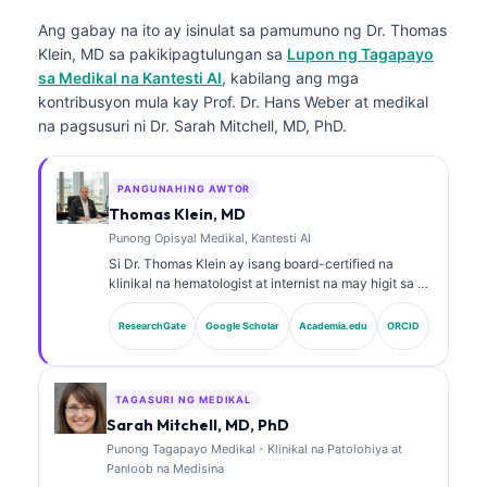
Ang gabay na ito ay isinulat sa pamumuno ng
Dr. Thomas
Klein, MD
sa pakikipagtulungan sa
Lupon ng Tagapayo
sa Medikal na Kantesti AI
, kabilang ang mga
kontribusyon mula kay Prof. Dr. Hans Weber at medikal
na pagsusuri ni Dr. Sarah Mitchell, MD, PhD.
PANGUNAHING AWTOR
Thomas Klein, MD
Punong Opisyal Medikal, Kantesti AI
Si Dr. Thomas Klein ay isang board-certified na
klinikal na hematologist at internist na may higit sa 15
taon ng karanasan sa laboratoryong medisina at
pagsusuring klinikal na tinulungan ng AI. Bilang Chief
ResearchGate
Google Scholar
Academia.edu
ORCID
Medical Officer sa Kantesti AI, nagbibigay siya ng
klinikal na pangangasiwa sa katumpakan ng medikal
ng pagmamay-ari na neural network. Si Dr. Klein ay
malawakan nang naglathala sa interpretasyon ng
TAGASURI NG MEDIKAL
biomarker at mga diagnostic sa laboratoryo hinggil sa
Sarah Mitchell, MD, PhD
mga paksa sa laboratoryong medisina.
Punong Tagapayo Medikal - Klinikal na Patolohiya at
Panloob na Medisina