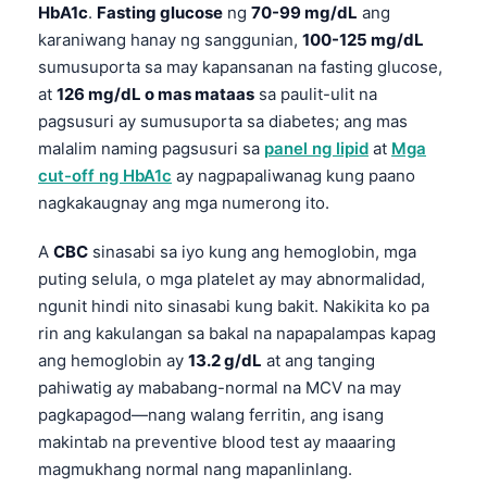
HbA1c
.
Fasting glucose
ng
70-99 mg/dL
ang
karaniwang hanay ng sanggunian,
100-125 mg/dL
sumusuporta sa may kapansanan na fasting glucose,
at
126 mg/dL o mas mataas
sa paulit-ulit na
pagsusuri ay sumusuporta sa diabetes; ang mas
malalim naming pagsusuri sa
panel ng lipid
at
Mga
cut-off ng HbA1c
ay nagpapaliwanag kung paano
nagkakaugnay ang mga numerong ito.
A
CBC
sinasabi sa iyo kung ang hemoglobin, mga
puting selula, o mga platelet ay may abnormalidad,
ngunit hindi nito sinasabi kung bakit. Nakikita ko pa
rin ang kakulangan sa bakal na napapalampas kapag
ang hemoglobin ay
13.2 g/dL
at ang tanging
pahiwatig ay mababang-normal na MCV na may
pagkapagod—nang walang ferritin, ang isang
makintab na preventive blood test ay maaaring
magmukhang normal nang mapanlinlang.