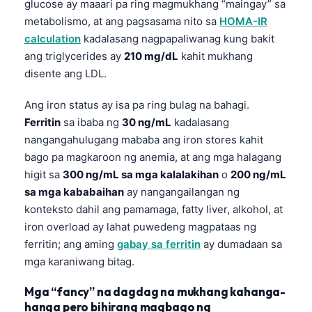
glucose ay maaari pa ring magmukhang “maingay” sa
metabolismo, at ang pagsasama nito sa
HOMA-IR
calculation
kadalasang nagpapaliwanag kung bakit
ang triglycerides ay
210 mg/dL
kahit mukhang
disente ang LDL.
Ang iron status ay isa pa ring bulag na bahagi.
Ferritin
sa ibaba ng
30 ng/mL
kadalasang
nangangahulugang mababa ang iron stores kahit
bago pa magkaroon ng anemia, at ang mga halagang
higit sa
300 ng/mL sa mga kalalakihan
o
200 ng/mL
sa mga kababaihan
ay nangangailangan ng
konteksto dahil ang pamamaga, fatty liver, alkohol, at
iron overload ay lahat puwedeng magpataas ng
ferritin; ang aming
gabay sa ferritin
ay dumadaan sa
mga karaniwang bitag.
Mga “fancy” na dagdag na mukhang kahanga-
hanga pero bihirang magbago ng