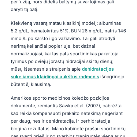
perfuziją, nors didelis baltymų suvartojimas gali
daryti tą patį.
Kiekvieną vasarą matau klasikinį modelį: albuminas
5,2 g/dL, hematokritas 51%, BUN 26 mg/dL, natris 146
mmol/L po karšto ilgo važiavimo. Tai gali atrodyti
nerimą keliančiai popieriuje, bet dažnai
normalizuojasi, kai tas pats sportininkas pakartoja
tyrimus po dviejų įprastų hidracijai skirtų dienų;
mūsų išsamesnis straipsnis apie
dehidratacijos
sukeliamus klaidingai aukštus rodmenis
išnagrinėja
būtent šį klausimą.
Amerikos sporto medicinos koledžo pozicijos
dokumente, remiantis Sawka et al. (2007), pabrėžta,
kad reikia kompensuoti prakaito netekimą negeriant
per daug, nes ir dehidratacija, ir perhidratacija
blogina rezultatus. Mano kabinete prašau sportininkų
pasisverti prieš ir po svarbios treniruotės vieną ar du