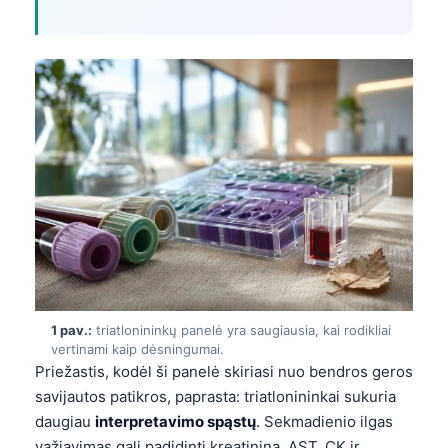
1 pav.:
triatlonininkų panelė yra saugiausia, kai rodikliai
vertinami kaip dėsningumai.
Priežastis, kodėl ši panelė skiriasi nuo bendros geros
savijautos patikros, paprasta: triatlonininkai sukuria
daugiau
interpretavimo spąstų
. Sekmadienio ilgas
važiavimas gali padidinti kreatininą, AST, CK ir