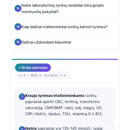
Kokie laboratorinių tyrimų modeliai nėra įprasti
treniruočių pokyčiai?
Kaip dažnai triatlonininkai turėtų kartoti tyrimus?
Dažnai užduodami klausimai
⚡ Greita santrauka
v1.0 —
2026 m. birželio 2 d.
Kraujo tyrimas triatlonininkams
turėtų
paprastai apimti CBC, feritiną, transferino
saturaciją, CMP/BMP, natrį, kalį, magnį, CK,
CRP, HbA1c, lipidus, TSH, vitaminą D ir B12.
Natris
paprastai yra 135–145 mmol/L; lygiai,