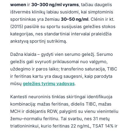
women
ir
30–300 ng/ml vyrams
, tačiau daugelis
Frysk
ištvermės klinikų labiau susidomi, kai simptominis
Esperanto
sportininkas yra žemiau
30–50 ng/ml
. Clénin ir kt.
Беларуская мова
(2015) pasiūlė su sportu susijusias geležies stokos
kategorijas, nes standartiniai intervalai praleidžia
Татар теле
ankstyvą sportinį sutrikimą.
Кыргызча
Dažna klaida – gydyti vien serumo geležį. Serumo
ئۇيغۇرچە
geležis gali svyruoti priklausomai nuo valgymo,
Cebuano
uždegimo ir paros laiko; transferino saturacija, TIBC
Basa Jawa
ir feritinas kartu yra daug saugesni, kaip parodyta
ພາສາລາວ
mūsų
geležies tyrimų vadovas
.
Монгол
Kantesti neuroninis tinklas skirtingai identifikuoja
Afrikaans
kombinaciją: mažas feritinas, didelis TIBC, mažas
MCH ir didėjantis RDW, palyginti su vienu vieninteliu
العربية المغربية
žemu–normaliu feritinu. Tai svarbu, nes 31 metų
Occitan
triatlonininkui, kurio feritinas 22 ng/mL, TSAT 14% ir