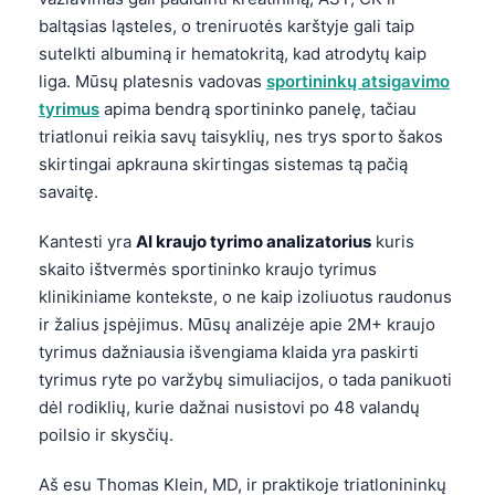
baltąsias ląsteles, o treniruotės karštyje gali taip
sutelkti albuminą ir hematokritą, kad atrodytų kaip
liga. Mūsų platesnis vadovas
sportininkų atsigavimo
tyrimus
apima bendrą sportininko panelę, tačiau
triatlonui reikia savų taisyklių, nes trys sporto šakos
skirtingai apkrauna skirtingas sistemas tą pačią
savaitę.
Kantesti yra
AI kraujo tyrimo analizatorius
kuris
skaito ištvermės sportininko kraujo tyrimus
klinikiniame kontekste, o ne kaip izoliuotus raudonus
ir žalius įspėjimus. Mūsų analizėje apie 2M+ kraujo
tyrimus dažniausia išvengiama klaida yra paskirti
tyrimus ryte po varžybų simuliacijos, o tada panikuoti
dėl rodiklių, kurie dažnai nusistovi po 48 valandų
poilsio ir skysčių.
Aš esu Thomas Klein, MD, ir praktikoje triatlonininkų