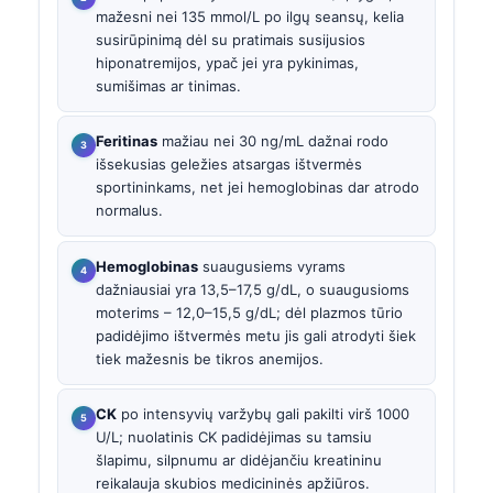
mažesni nei 135 mmol/L po ilgų seansų, kelia
susirūpinimą dėl su pratimais susijusios
hiponatremijos, ypač jei yra pykinimas,
sumišimas ar tinimas.
Feritinas
mažiau nei 30 ng/mL dažnai rodo
išsekusias geležies atsargas ištvermės
sportininkams, net jei hemoglobinas dar atrodo
normalus.
Hemoglobinas
suaugusiems vyrams
dažniausiai yra 13,5–17,5 g/dL, o suaugusioms
moterims – 12,0–15,5 g/dL; dėl plazmos tūrio
padidėjimo ištvermės metu jis gali atrodyti šiek
tiek mažesnis be tikros anemijos.
CK
po intensyvių varžybų gali pakilti virš 1000
U/L; nuolatinis CK padidėjimas su tamsiu
šlapimu, silpnumu ar didėjančiu kreatininu
reikalauja skubios medicininės apžiūros.