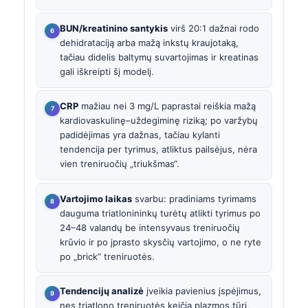
BUN/kreatinino santykis
virš 20:1 dažnai rodo
dehidrataciją arba mažą inkstų kraujotaką,
tačiau didelis baltymų suvartojimas ir kreatinas
gali iškreipti šį modelį.
CRP
mažiau nei 3 mg/L paprastai reiškia mažą
kardiovaskulinę–uždegiminę riziką; po varžybų
padidėjimas yra dažnas, tačiau kylanti
tendencija per tyrimus, atliktus pailsėjus, nėra
vien treniruočių „triukšmas“.
Vartojimo laikas
svarbu: pradiniams tyrimams
dauguma triatlonininkų turėtų atlikti tyrimus po
24–48 valandų be intensyvaus treniruočių
krūvio ir po įprasto skysčių vartojimo, o ne ryte
po „brick“ treniruotės.
Tendencijų analizė
įveikia pavienius įspėjimus,
nes triatlono treniruotės keičia plazmos tūrį,