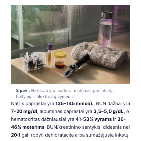
3 pav.:
Hidracija yra modelis, matomas per inkstų,
baltymų ir elektrolitų žymenis.
Natris paprastai yra
135–145 mmol/L
, BUN dažnai yra
7–20 mg/dl
, albuminas paprastai yra
3,5–5,0 g/dL
, o
hematokritas dažniausiai yra
41-53% vyrams
ir
36-
46% moterims
. BUN/kreatinino santykis, didesnis nei
20:1
gali rodyti dehidrataciją arba sumažėjusią inkstų