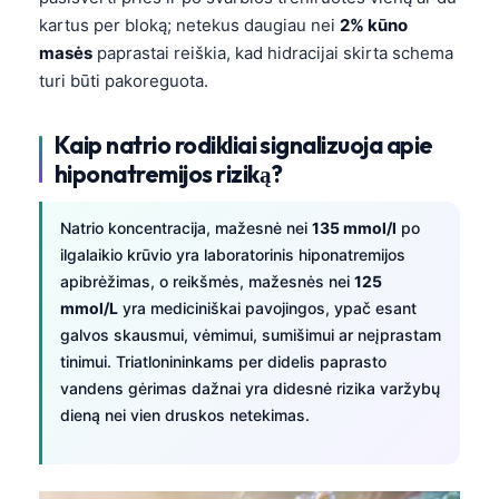
kartus per bloką; netekus daugiau nei
2% kūno
masės
paprastai reiškia, kad hidracijai skirta schema
turi būti pakoreguota.
Kaip natrio rodikliai signalizuoja apie
hiponatremijos riziką?
Natrio koncentracija, mažesnė nei
135 mmol/l
po
ilgalaikio krūvio yra laboratorinis hiponatremijos
apibrėžimas, o reikšmės, mažesnės nei
125
mmol/L
yra mediciniškai pavojingos, ypač esant
galvos skausmui, vėmimui, sumišimui ar neįprastam
tinimui. Triatlonininkams per didelis paprasto
vandens gėrimas dažnai yra didesnė rizika varžybų
dieną nei vien druskos netekimas.