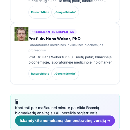
turinti daugiau nei 18 metų patirtį laboratorinės
medicinos ir diagnostinės analizės srityje. Ji turi
klinikinės chemijos specializacijos sertifikatus ir
ResearchGate
„Google Scholar“
plačiai publikavo biomarkerių panelių bei
laboratorinės analizės klausimais klinikinėje
praktikoje.
PRISIDEDANTIS EKSPERTAS
Prof. dr. Hans Weber, PhD
Laboratorinės medicinos ir klinikinės biochemijos
profesorius
Prof. Dr. Hans Weber turi 30+ metų patirtį klinikinėje
biochemijoje, laboratorinėje medicinoje ir biomarkerių
tyrimuose. Buvęs Vokietijos klinikinės chemijos
draugijos prezidentas, jis specializuojasi diagnostinių
ResearchGate
„Google Scholar“
panelių analizėje, biomarkerių standartizavime ir AI
paremtos laboratorinės medicinos srityje.
🧪
Kantesti per mažiau nei minutę pateikia išsamią
biomarkerių analizę su AI, nereikia registruotis.
Išbandykite nemokamą demonstracinę versiją →