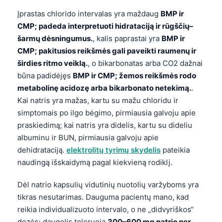
Įprastas chlorido intervalas yra maždaug
BMP ir
CMP; padeda interpretuoti hidrataciją ir rūgščių–
šarmų dėsningumus.
, kalis paprastai yra
BMP ir
CMP; pakitusios reikšmės gali paveikti raumenų ir
širdies ritmo veiklą.
, o bikarbonatas arba CO2 dažnai
būna padidėjęs
BMP ir CMP; žemos reikšmės rodo
metabolinę acidozę arba bikarbonato netekimą.
.
Kai natris yra mažas, kartu su mažu chloridu ir
simptomais po ilgo bėgimo, pirmiausia galvoju apie
praskiedimą; kai natris yra didelis, kartu su dideliu
albuminu ir BUN, pirmiausia galvoju apie
dehidrataciją.
elektrolitų tyrimų skydelis
pateikia
naudingą išskaidymą pagal kiekvieną rodiklį.
Dėl natrio kapsulių vidutinių nuotolių varžyboms yra
tikras nesutarimas. Dauguma pacientų mano, kad
reikia individualizuoto intervalo, o ne „didvyriškos“
dozės: daugelis toleruoja
300–600 mg natrio per