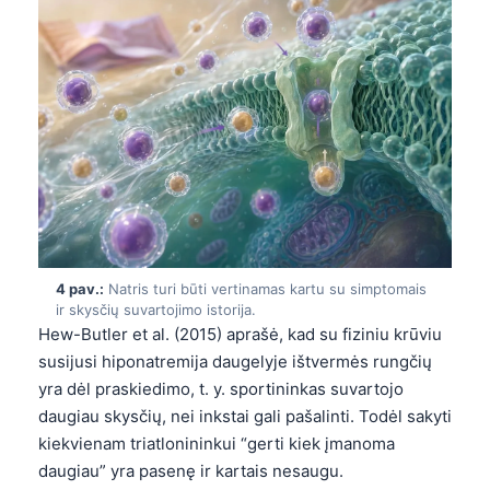
4 pav.:
Natris turi būti vertinamas kartu su simptomais
ir skysčių suvartojimo istorija.
Hew-Butler et al. (2015) aprašė, kad su fiziniu krūviu
susijusi hiponatremija daugelyje ištvermės rungčių
yra dėl praskiedimo, t. y. sportininkas suvartojo
daugiau skysčių, nei inkstai gali pašalinti. Todėl sakyti
kiekvienam triatlonininkui “gerti kiek įmanoma
daugiau” yra pasenę ir kartais nesaugu.