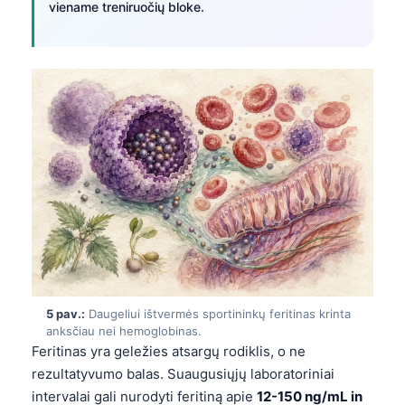
viename treniruočių bloke.
5 pav.:
Daugeliui ištvermės sportininkų feritinas krinta
anksčiau nei hemoglobinas.
Feritinas yra geležies atsargų rodiklis, o ne
Norsk bokmål
rezultatyvumo balas. Suaugusiųjų laboratoriniai
Ślōnskŏ gŏdka
intervalai gali nurodyti feritiną apie
12-150 ng/mL in