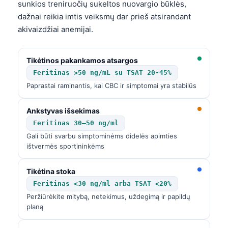
Gàidhlig
sunkios treniruočių sukeltos nuovargio būklės,
dažnai reikia imtis veiksmų dar prieš atsirandant
Euskara
akivaizdžiai anemijai.
Македонски јазик
Latviešu valoda
Tikėtinos pakankamos atsargos
Galego
Feritinas >50 ng/mL su TSAT 20-45%
অসমীয়া
Paprastai raminantis, kai CBC ir simptomai yra stabilūs
සිංහල
Ankstyvas išsekimas
سنڌي
Feritinas 30–50 ng/ml
پښتو
Gali būti svarbu simptominėms didelės apimties
ištvermės sportininkėms
Slovenčina
Tikėtina stoka
Feritinas <30 ng/ml arba TSAT <20%
Hrvatski
Peržiūrėkite mitybą, netekimus, uždegimą ir papildų
Suomi
planą
Қазақ тілі