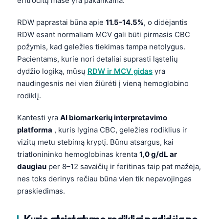
eritrocitų masė yra pakankama.
日本語
Eesti
RDW paprastai būna apie
11.5-14.5%
, o didėjantis
RDW esant normaliam MCV gali būti pirmasis CBC
Azərbaycan dili
požymis, kad geležies tiekimas tampa netolygus.
Bosanski
Pacientams, kurie nori detaliai suprasti ląstelių
Svenska
dydžio logiką, mūsų
RDW ir MCV gidas
yra
naudingesnis nei vien žiūrėti į vieną hemoglobino
Српски језик
rodiklį.
Íslenska
Kantesti yra
AI biomarkerių interpretavimo
Հայերեն
platforma
, kuris lygina CBC, geležies rodiklius ir
Bahasa Indonesia
vizitų metu stebimą kryptį. Būnu atsargus, kai
हिन्दी
triatlonininko hemoglobinas krenta
1,0 g/dL ar
daugiau
per 8–12 savaičių ir feritinas taip pat mažėja,
Nederlands
nes toks derinys rečiau būna vien tik nepavojingas
Dansk
praskiedimas.
Български
فارسی
Kurie atsistatymo rodikliai padidėja po