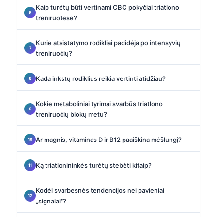
Kaip turėtų būti vertinami CBC pokyčiai triatlono
treniruotėse?
Kurie atsistatymo rodikliai padidėja po intensyvių
treniruočių?
Kada inkstų rodiklius reikia vertinti atidžiau?
Kokie metaboliniai tyrimai svarbūs triatlono
treniruočių blokų metu?
Ar magnis, vitaminas D ir B12 paaiškina mėšlungį?
Ką triatlonininkės turėtų stebėti kitaip?
Kodėl svarbesnės tendencijos nei pavieniai
„signalai“?