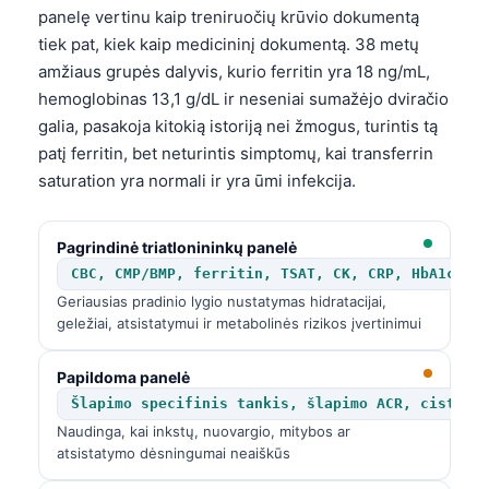
panelę vertinu kaip treniruočių krūvio dokumentą
tiek pat, kiek kaip medicininį dokumentą. 38 metų
amžiaus grupės dalyvis, kurio ferritin yra 18 ng/mL,
hemoglobinas 13,1 g/dL ir neseniai sumažėjo dviračio
galia, pasakoja kitokią istoriją nei žmogus, turintis tą
patį ferritin, bet neturintis simptomų, kai transferrin
saturation yra normali ir yra ūmi infekcija.
Pagrindinė triatlonininkų panelė
CBC, CMP/BMP, ferritin, TSAT, CK, CRP, HbA1c, l
Geriausias pradinio lygio nustatymas hidratacijai,
geležiai, atsistatymui ir metabolinės rizikos įvertinimui
Papildoma panelė
Šlapimo specifinis tankis, šlapimo ACR, cistati
Naudinga, kai inkstų, nuovargio, mitybos ar
atsistatymo dėsningumai neaiškūs