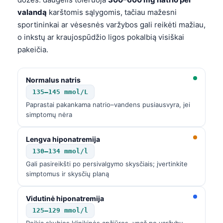
valandą
karštomis sąlygomis, tačiau mažesni
sportininkai ar vėsesnės varžybos gali reikėti mažiau,
o inkstų ar kraujospūdžio ligos pokalbią visiškai
pakeičia.
Normalus natris
135–145 mmol/L
Paprastai pakankama natrio–vandens pusiausvyra, jei
simptomų nėra
Lengva hiponatremija
130–134 mmol/l
Gali pasireikšti po persivalgymo skysčiais; įvertinkite
simptomus ir skysčių planą
Vidutinė hiponatremija
125–129 mmol/l
Reikia skubios klinikinės apžiūros, ypač po varžybų