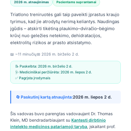
2026 m. atnaujinimas
Pacientams suprantamai
Triatlono treniruotės gali taip paveikti įprastus kraujo
tyrimus, kad jie atrodytų nerimą keliantys. Naudingas
įgūdis – atskirti tikėtiną plaukimo–dviračio–bėgimo
krūvį nuo geležies netekimo, dehidratacijos,
elektrolitų rizikos ar prasto atsistatymo.
📖 ~11 minučių
📅
2026 m. birželio 2 d.
📝 Paskelbta:
2026 m. birželio 2 d.
🩺 Mediciniškai peržiūrėta:
2026 m. liepos 2 d.
✅ Pagrįsta įrodymais
🔄 Paskutinį kartą atnaujinta:
2026 m. liepos 2 d.
Šis vadovas buvo parengtas vadovaujant
Dr. Thomas
Klein, MD
bendradarbiaujant su
Kantesti dirbtinio
intelekto medicinos patariamoji taryba
, įskaitant prof.