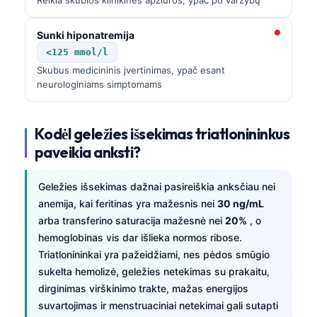
Sunki hiponatremija
<125 mmol/l
Skubus medicininis įvertinimas, ypač esant
neurologiniams simptomams
Kodėl geležies išsekimas triatlonininkus
paveikia anksti?
Geležies išsekimas dažnai pasireiškia anksčiau nei
anemija, kai feritinas yra mažesnis nei
30 ng/mL
arba transferino saturacija mažesnė nei
20%
, o
hemoglobinas vis dar išlieka normos ribose.
Triatlonininkai yra pažeidžiami, nes pėdos smūgio
sukelta hemolizė, geležies netekimas su prakaitu,
dirginimas virškinimo trakte, mažas energijos
suvartojimas ir menstruaciniai netekimai gali sutapti