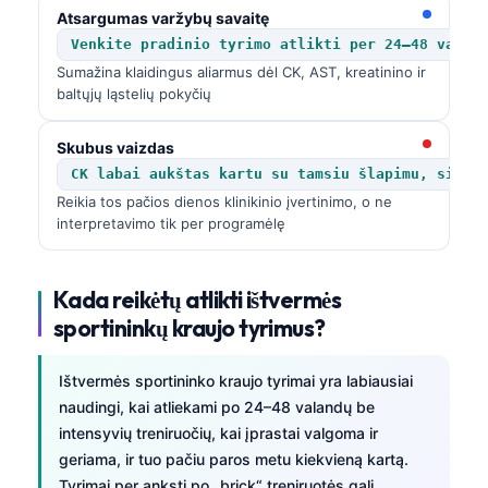
Atsargumas varžybų savaitę
Venkite pradinio tyrimo atlikti per 24–48 valan
Sumažina klaidingus aliarmus dėl CK, AST, kreatinino ir
baltųjų ląstelių pokyčių
Skubus vaizdas
CK labai aukštas kartu su tamsiu šlapimu, silpn
Reikia tos pačios dienos klinikinio įvertinimo, o ne
interpretavimo tik per programėlę
Kada reikėtų atlikti ištvermės
sportininkų kraujo tyrimus?
Ištvermės sportininko kraujo tyrimai yra labiausiai
naudingi, kai atliekami po 24–48 valandų be
intensyvių treniruočių, kai įprastai valgoma ir
geriama, ir tuo pačiu paros metu kiekvieną kartą.
Tyrimai per anksti po „brick“ treniruotės gali