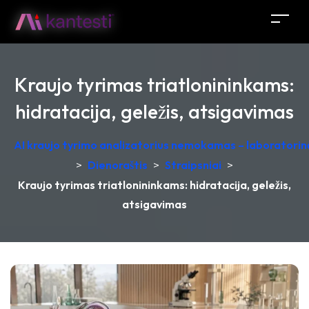
Kraujo tyrimas triatlonininkams:
hidratacija, geležis, atsigavimas
AI kraujo tyrimo analizatorius nemokamas – laboratorinė
>
Dienoraštis
>
Straipsniai
>
Kraujo tyrimas triatlonininkams: hidratacija, geležis,
atsigavimas