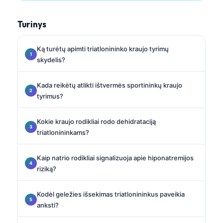
Turinys
Ką turėtų apimti triatlonininko kraujo tyrimų
skydelis?
Kada reikėtų atlikti ištvermės sportininkų kraujo
tyrimus?
Kokie kraujo rodikliai rodo dehidrataciją
triatlonininkams?
Kaip natrio rodikliai signalizuoja apie hiponatremijos
riziką?
Kodėl geležies išsekimas triatlonininkus paveikia
anksti?