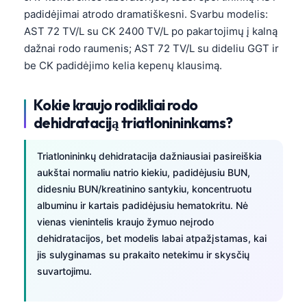
padidėjimai atrodo dramatiškesni. Svarbu modelis:
AST 72 TV/L su CK 2400 TV/L po pakartojimų į kalną
dažnai rodo raumenis; AST 72 TV/L su dideliu GGT ir
be CK padidėjimo kelia kepenų klausimą.
Kokie kraujo rodikliai rodo
dehidrataciją triatlonininkams?
Triatlonininkų dehidratacija dažniausiai pasireiškia
aukštai normaliu natrio kiekiu, padidėjusiu BUN,
didesniu BUN/kreatinino santykiu, koncentruotu
albuminu ir kartais padidėjusiu hematokritu. Nė
vienas vienintelis kraujo žymuo neįrodo
dehidratacijos, bet modelis labai atpažįstamas, kai
jis sulyginamas su prakaito netekimu ir skysčių
suvartojimu.