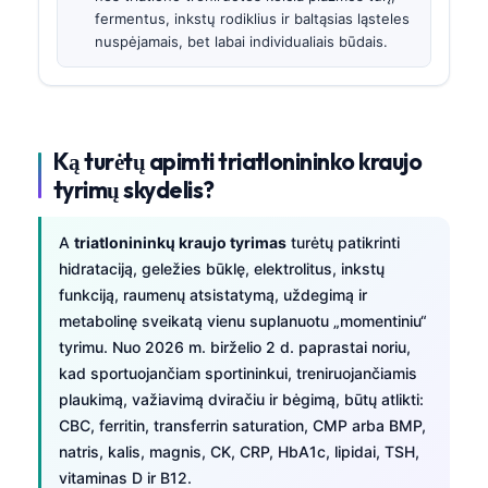
fermentus, inkstų rodiklius ir baltąsias ląsteles
nuspėjamais, bet labai individualiais būdais.
Ką turėtų apimti triatlonininko kraujo
tyrimų skydelis?
A
triatlonininkų kraujo tyrimas
turėtų patikrinti
hidrataciją, geležies būklę, elektrolitus, inkstų
funkciją, raumenų atsistatymą, uždegimą ir
metabolinę sveikatą vienu suplanuotu „momentiniu“
tyrimu. Nuo 2026 m. birželio 2 d. paprastai noriu,
kad sportuojančiam sportininkui, treniruojančiamis
plaukimą, važiavimą dviračiu ir bėgimą, būtų atlikti:
CBC, ferritin, transferrin saturation, CMP arba BMP,
natris, kalis, magnis, CK, CRP, HbA1c, lipidai, TSH,
vitaminas D ir B12.