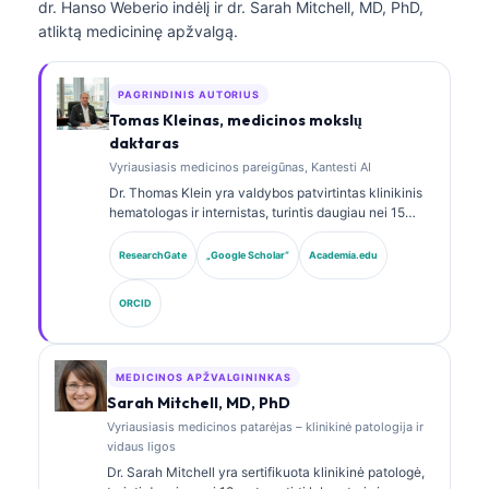
dr. Hanso Weberio indėlį ir dr. Sarah Mitchell, MD, PhD,
atliktą medicininę apžvalgą.
PAGRINDINIS AUTORIUS
Tomas Kleinas, medicinos mokslų
daktaras
Vyriausiasis medicinos pareigūnas, Kantesti AI
Dr. Thomas Klein yra valdybos patvirtintas klinikinis
hematologas ir internistas, turintis daugiau nei 15
metų patirtį laboratorinės medicinos ir AI pagalba
atliekamos klinikinės analizės srityse. Būdamas
ResearchGate
„Google Scholar“
Academia.edu
Kantesti AI vyriausiuoju medicinos pareigūnu, jis
užtikrina klinikinę nuosavo neuroninio tinklo
ORCID
medicininio tikslumo priežiūrą. Dr. Klein yra plačiai
publikavęs biomarkerių interpretavimo ir
laboratorinės diagnostikos laboratorinės medicinos
temomis.
MEDICINOS APŽVALGININKAS
Sarah Mitchell, MD, PhD
Vyriausiasis medicinos patarėjas – klinikinė patologija ir
vidaus ligos
Dr. Sarah Mitchell yra sertifikuota klinikinė patologė,