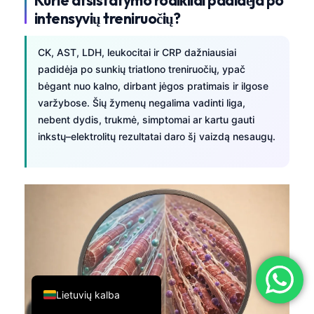
intensyvių treniruočių?
简体中文
Română
CK, AST, LDH, leukocitai ir CRP dažniausiai
Türkçe
padidėja po sunkių triatlono treniruočių, ypač
bėgant nuo kalno, dirbant jėgos pratimais ir ilgose
Ελληνικά
varžybose. Šių žymenų negalima vadinti liga,
Português
nebent dydis, trukmė, simptomai ar kartu gauti
Español
inkstų–elektrolitų rezultatai daro šį vaizdą nesaugų.
Italiano
עִבְרִית
Français
العربية
Deutsch
English
Lietuvių kalba