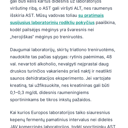
gali būti kelis kartus didesnis už laboratorijos
viršutinę ribą, o AST gali viršyti ALT, nes raumenys
išskiria AST. Mūsų vadovas toliau
su pratimais
susijusius laboratorinių rodiklių pokyčius
paaiškina,
kodėl pailsėjęs mėginys yra švaresnis nei
„herojiškas“ mėginys po treniruotės.
Daugumai laboratorijų, skirtų triatlono treniruotėms,
naudokite tas pačias sąlygas: rytinis paėmimas, 48
val. nevartoti alkoholio, nevalgyti neįprastai daug
druskos turinčios vakarienės prieš naktį ir neatlikti
saunos dehidratacijos eksperimento. Jei vartojate
kreatiną, tai užfiksuokite, nes kreatininas gali būti
0,1–0,3 mg/dL didesnis raumeningiems
sportininkams be tikros inkstų pažaidos.
Kai kurios Europos laboratorijos taiko siauresnius
kepenų fermentų pamatinius intervalus nei didelės
JAV komercinės laboratorijos, todėl sportininkų AST