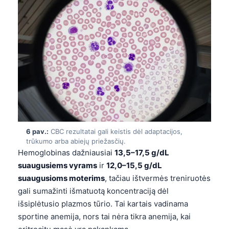
தமிழ்
తెలుగు
मराठी
اردو
বাংলা
Shqip
Magyar
6 pav.:
CBC rezultatai gali keistis dėl adaptacijos,
Slovenščina
trūkumo arba abiejų priežasčių.
한국어
Hemoglobinas dažniausiai
13,5–17,5 g/dL
suaugusiems vyrams
ir
12,0–15,5 g/dL
Polski
suaugusioms moterims
, tačiau ištvermės treniruotės
Русский
gali sumažinti išmatuotą koncentraciją dėl
ქართული
išsiplėtusio plazmos tūrio. Tai kartais vadinama
sportine anemija, nors tai nėra tikra anemija, kai
Čeština