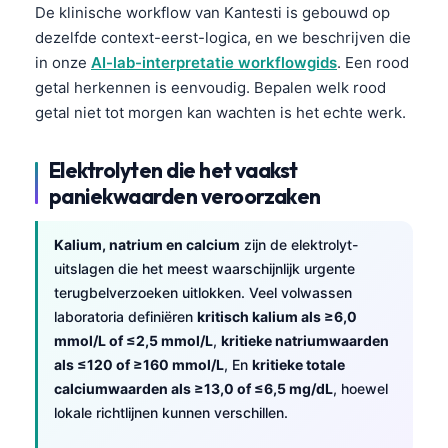
De klinische workflow van Kantesti is gebouwd op
dezelfde context-eerst-logica, en we beschrijven die
in onze
AI-lab-interpretatie workflowgids
. Een rood
getal herkennen is eenvoudig. Bepalen welk rood
getal niet tot morgen kan wachten is het echte werk.
Elektrolyten die het vaakst
paniekwaarden veroorzaken
Kalium, natrium en calcium
zijn de elektrolyt-
uitslagen die het meest waarschijnlijk urgente
terugbelverzoeken uitlokken. Veel volwassen
laboratoria definiëren
kritisch kalium als ≥6,0
mmol/L of ≤2,5 mmol/L
,
kritieke natriumwaarden
als ≤120 of ≥160 mmol/L
, En
kritieke totale
calciumwaarden als ≥13,0 of ≤6,5 mg/dL
, hoewel
lokale richtlijnen kunnen verschillen.