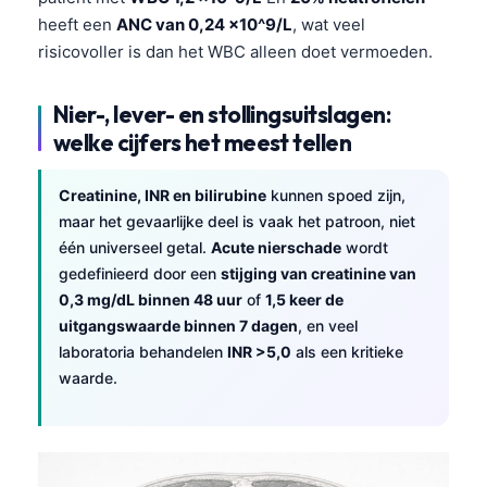
heeft een
ANC van 0,24 ×10^9/L
, wat veel
தமிழ்
risicovoller is dan het WBC alleen doet vermoeden.
తెలుగు
मराठी
Nier-, lever- en stollingsuitslagen:
welke cijfers het meest tellen
اردو
বাংলা
Creatinine, INR en bilirubine
kunnen spoed zijn,
Shqip
maar het gevaarlijke deel is vaak het patroon, niet
Magyar
één universeel getal.
Acute nierschade
wordt
gedefinieerd door een
stijging van creatinine van
Slovenščina
0,3 mg/dL binnen 48 uur
of
1,5 keer de
한국어
uitgangswaarde binnen 7 dagen
, en veel
laboratoria behandelen
INR >5,0
als een kritieke
Polski
waarde.
Lietuvių kalba
Русский
ქართული