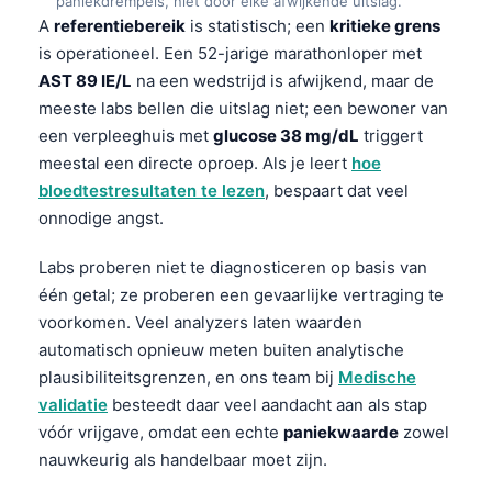
paniekdrempels, niet door elke afwijkende uitslag.
A
referentiebereik
is statistisch; een
kritieke grens
is operationeel. Een 52-jarige marathonloper met
AST 89 IE/L
na een wedstrijd is afwijkend, maar de
meeste labs bellen die uitslag niet; een bewoner van
een verpleeghuis met
glucose 38 mg/dL
triggert
meestal een directe oproep. Als je leert
hoe
bloedtestresultaten te lezen
, bespaart dat veel
onnodige angst.
Labs proberen niet te diagnosticeren op basis van
één getal; ze proberen een gevaarlijke vertraging te
voorkomen. Veel analyzers laten waarden
automatisch opnieuw meten buiten analytische
plausibiliteitsgrenzen, en ons team bij
Medische
validatie
besteedt daar veel aandacht aan als stap
vóór vrijgave, omdat een echte
paniekwaarde
zowel
nauwkeurig als handelbaar moet zijn.