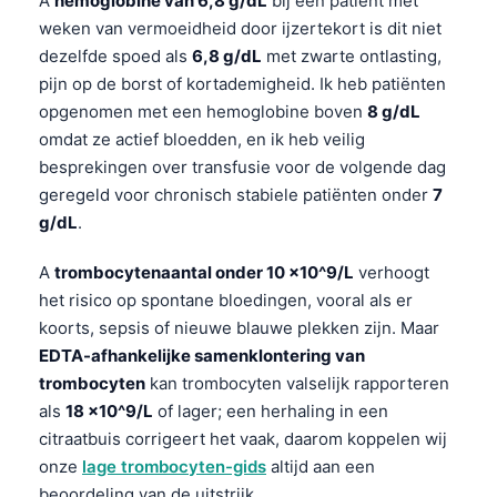
A
hemoglobine van 6,8 g/dL
bij een patiënt met
Frysk
weken van vermoeidheid door ijzertekort is dit niet
dezelfde spoed als
6,8 g/dL
met zwarte ontlasting,
Esperanto
pijn op de borst of kortademigheid. Ik heb patiënten
Беларуская мова
opgenomen met een hemoglobine boven
8 g/dL
Татар теле
omdat ze actief bloedden, en ik heb veilig
besprekingen over transfusie voor de volgende dag
Кыргызча
geregeld voor chronisch stabiele patiënten onder
7
ئۇيغۇرچە
g/dL
.
Cebuano
A
trombocytenaantal onder 10 ×10^9/L
verhoogt
Basa Jawa
het risico op spontane bloedingen, vooral als er
ພາສາລາວ
koorts, sepsis of nieuwe blauwe plekken zijn. Maar
Монгол
EDTA-afhankelijke samenklontering van
trombocyten
kan trombocyten valselijk rapporteren
Afrikaans
als
18 ×10^9/L
of lager; een herhaling in een
العربية المغربية
citraatbuis corrigeert het vaak, daarom koppelen wij
Occitan
onze
lage trombocyten-gids
altijd aan een
beoordeling van de uitstrijk.