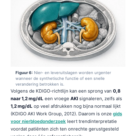
Čeština
日本語
Eesti
Azərbaycan dili
Bosanski
Svenska
Српски језик
Figuur 6:
Nier- en leveruitslagen worden urgenter
Íslenska
wanneer de synthetische functie of een snelle
Հայերեն
verandering betrokken is.
Volgens de KDIGO-richtlijn kan een sprong van
0,8
Bahasa Indonesia
naar 1,2 mg/dL
een vroege
AKI
signaleren, zelfs als
हिन्दी
1,2 mg/dL
op veel afdrukken nog bijna normaal lijkt
Dansk
(KDIGO AKI Work Group, 2012). Daarom is onze
gids
voor nierbloedonderzoek
leert trendinterpretatie
Български
voordat patiënten zich ten onrechte gerustgesteld
فارسی