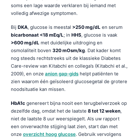
soms een lage waarde verklaren bij iemand met
volledig afwezige symptomen.
Bij
DKA
, glucose is meestal
>250 mg/dL
en serum
bicarbonaat <18 mEq/L
; in
HHS
, glucose is vaak
>600 mg/dL
met duidelijke uitdroging en
osmolaliteit boven
320 mOsm/kg
. Dat kader komt
nog steeds rechtstreeks uit de klassieke Diabetes
Care-review van Kitabchi en collega’s (Kitabchi et al.,
2009), en onze
anion gap-gids
helpt patiënten te
zien waarom één geïsoleerd glucosegetal de grotere
noodsituatie kan missen.
HbA1c
genereert bijna nooit een terugbelverzoek op
dezelfde dag, omdat het de laatste
8 tot 12 weken
,
niet de laatste 8 uur weerspiegelt. Als uw rapport
een onverwachte stijging laat zien, start dan met
onze
overzicht hoog glucose
. Gebruik vervolgens