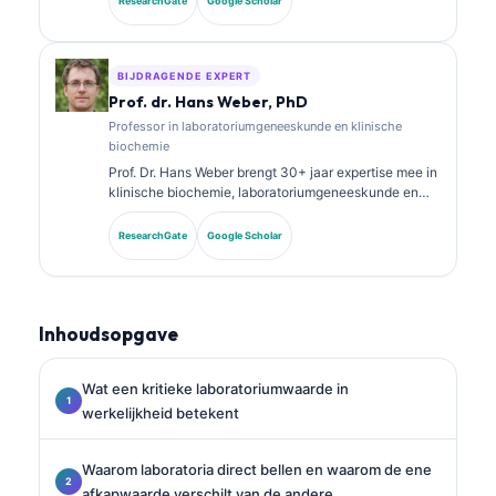
ResearchGate
Google Scholar
chemie en heeft uitgebreid gepubliceerd over
biomarkerpanels en laboratoriumanalyse in de
klinische praktijk.
BIJDRAGENDE EXPERT
Prof. dr. Hans Weber, PhD
Professor in laboratoriumgeneeskunde en klinische
biochemie
Prof. Dr. Hans Weber brengt 30+ jaar expertise mee in
klinische biochemie, laboratoriumgeneeskunde en
biomarkeronderzoek. Voormalig president van de
Duitse Vereniging voor Klinische Chemie, hij is
ResearchGate
Google Scholar
gespecialiseerd in analyse van diagnostische panels,
standaardisatie van biomarkers en AI-ondersteunde
laboratoriumgeneeskunde.
Inhoudsopgave
Wat een kritieke laboratoriumwaarde in
werkelijkheid betekent
Waarom laboratoria direct bellen en waarom de ene
afkapwaarde verschilt van de andere