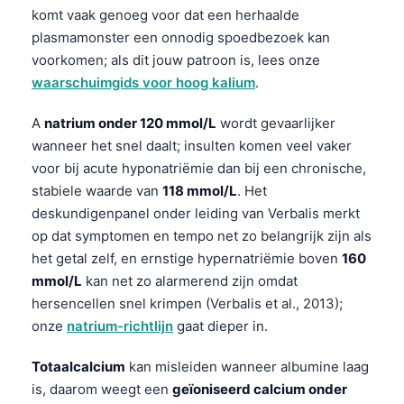
komt vaak genoeg voor dat een herhaalde
plasmamonster een onnodig spoedbezoek kan
voorkomen; als dit jouw patroon is, lees onze
waarschuimgids voor hoog kalium
.
A
natrium onder 120 mmol/L
wordt gevaarlijker
wanneer het snel daalt; insulten komen veel vaker
voor bij acute hyponatriëmie dan bij een chronische,
stabiele waarde van
118 mmol/L
. Het
deskundigenpanel onder leiding van Verbalis merkt
op dat symptomen en tempo net zo belangrijk zijn als
het getal zelf, en ernstige hypernatriëmie boven
160
mmol/L
kan net zo alarmerend zijn omdat
hersencellen snel krimpen (Verbalis et al., 2013);
onze
natrium-richtlijn
gaat dieper in.
Totaalcalcium
kan misleiden wanneer albumine laag
is, daarom weegt een
geïoniseerd calcium onder