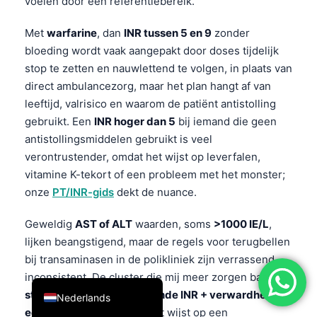
voelen door één referentiebereik.
简体中文
Met
warfarine
, dan
INR tussen 5 en 9
zonder
Română
bloeding wordt vaak aangepakt door doses tijdelijk
Türkçe
stop te zetten en nauwlettend te volgen, in plaats van
direct ambulancezorg, maar het plan hangt af van
Ελληνικά
leeftijd, valrisico en waarom de patiënt antistolling
Português
gebruikt. Een
INR hoger dan 5
bij iemand die geen
Español
antistollingsmiddelen gebruikt is veel
verontrustender, omdat het wijst op leverfalen,
Italiano
vitamine K-tekort of een probleem met het monster;
עִבְרִית
onze
PT/INR-gids
dekt de nuance.
Français
Geweldig
AST of ALT
waarden, soms
>1000 IE/L
,
العربية
lijken beangstigend, maar de regels voor terugbellen
Deutsch
bij transaminasen in de polikliniek zijn verrassend
English
inconsistent. De cluster die mij meer zorgen baart is
stijgend bilirubine + stijgende INR + verwardheid of
Nederlands
een lage glucose
omdat dat wijst op een