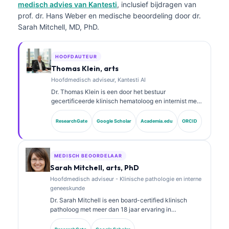
medisch advies van Kantesti
, inclusief bijdragen van
prof. dr. Hans Weber en medische beoordeling door dr.
Sarah Mitchell, MD, PhD.
HOOFDAUTEUR
Thomas Klein, arts
Hoofdmedisch adviseur, Kantesti AI
Dr. Thomas Klein is een door het bestuur
gecertificeerde klinisch hematoloog en internist met
meer dan 15 jaar ervaring in
laboratoriumgeneeskunde en door AI ondersteunde
ResearchGate
Google Scholar
Academia.edu
ORCID
klinische analyse. Als Chief Medical Officer bij
Kantesti AI zorgt hij voor klinisch toezicht op de
medische juistheid van het gepatenteerde neurale
netwerk. Dr. Klein heeft uitgebreid gepubliceerd over
MEDISCH BEOORDELAAR
interpretatie van biomarkers en
Sarah Mitchell, arts, PhD
laboratoriumdiagnostiek over onderwerpen in de
Hoofdmedisch adviseur - Klinische pathologie en interne
laboratoriumgeneeskunde.
geneeskunde
Dr. Sarah Mitchell is een board-certified klinisch
patholoog met meer dan 18 jaar ervaring in
laboratoriumgeneeskunde en diagnostische analyse.
Zij heeft specialisatiecertificeringen in klinische