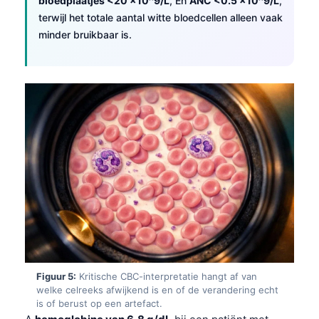
bloedplaatjes <20 ×10^9/L
, En
ANC <0.5 ×10^9/L
,
terwijl het totale aantal witte bloedcellen alleen vaak
minder bruikbaar is.
Figuur 5:
Kritische CBC-interpretatie hangt af van
Norsk bokmål
welke celreeks afwijkend is en of de verandering echt
is of berust op een artefact.
Ślōnskŏ gŏdka