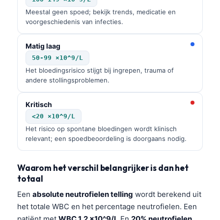
Català
Meestal geen spoed; bekijk trends, medicatie en
voorgeschiedenis van infecties.
O‘zbekcha
Українська
Matig laag
አማርኛ
50-99 ×10^9/L
Het bloedingsrisico stijgt bij ingrepen, trauma of
Kiswahili
andere stollingsproblemen.
ភាសាខ្មែរ
Kritisch
ဗမာစာ
<20 ×10^9/L
ไทย
Het risico op spontane bloedingen wordt klinisch
Tagalog
relevant; een spoedbeoordeling is doorgaans nodig.
Tiếng Việt
Waarom het verschil belangrijker is dan het
Bahasa Melayu
totaal
മലയാളം
Een
absolute neutrofielen telling
wordt berekend uit
ಕನ್ನಡ
het totale WBC en het percentage neutrofielen. Een
ગુજરાતી
patiënt met
WBC 1,2 ×10^9/L
En
20% neutrofielen