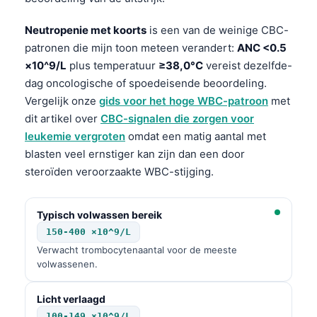
Gàidhlig
Euskara
Neutropenie met koorts
is een van de weinige CBC-
patronen die mijn toon meteen verandert:
ANC <0.5
Македонски јазик
×10^9/L
plus temperatuur
≥38,0°C
vereist dezelfde-
Latviešu valoda
dag oncologische of spoedeisende beoordeling.
Galego
Vergelijk onze
gids voor het hoge WBC-patroon
met
অসমীয়া
dit artikel over
CBC-signalen die zorgen voor
leukemie vergroten
omdat een matig aantal met
සිංහල
blasten veel ernstiger kan zijn dan een door
سنڌي
steroïden veroorzaakte WBC-stijging.
پښتو
Typisch volwassen bereik
150-400 ×10^9/L
Slovenčina
Verwacht trombocytenaantal voor de meeste
Hrvatski
volwassenen.
Suomi
Licht verlaagd
Қазақ тілі
100-149 ×10^9/L