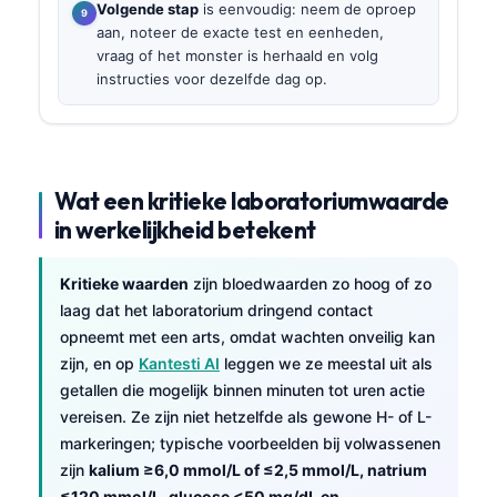
Volgende stap
is eenvoudig: neem de oproep
aan, noteer de exacte test en eenheden,
vraag of het monster is herhaald en volg
instructies voor dezelfde dag op.
Wat een kritieke laboratoriumwaarde
in werkelijkheid betekent
Kritieke waarden
zijn bloedwaarden zo hoog of zo
laag dat het laboratorium dringend contact
opneemt met een arts, omdat wachten onveilig kan
zijn, en op
Kantesti AI
leggen we ze meestal uit als
getallen die mogelijk binnen minuten tot uren actie
vereisen. Ze zijn niet hetzelfde als gewone H- of L-
markeringen; typische voorbeelden bij volwassenen
zijn
kalium ≥6,0 mmol/L of ≤2,5 mmol/L, natrium
≤120 mmol/L, glucose <50 mg/dL en