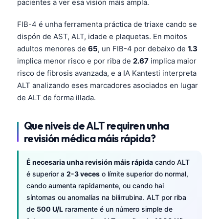
pacientes a ver esa visión máis ampla.
日本語
Eesti
FIB-4 é unha ferramenta práctica de triaxe cando se
dispón de AST, ALT, idade e plaquetas. En moitos
Azərbaycan dili
adultos menores de
65
, un FIB-4 por debaixo de
1.3
Bosanski
implica menor risco e por riba de
2.67
implica maior
Svenska
risco de fibrosis avanzada, e a IA Kantesti interpreta
ALT analizando eses marcadores asociados en lugar
Српски језик
de ALT de forma illada.
Íslenska
Հայերեն
Que niveis de ALT requiren unha
Bahasa Indonesia
revisión médica máis rápida?
हिन्दी
É necesaria unha revisión máis rápida
cando ALT
Nederlands
é superior a
2-3 veces
o límite superior do normal,
Dansk
cando aumenta rapidamente, ou cando hai
síntomas ou anomalías na bilirrubina. ALT por riba
Български
de
500 U/L
raramente é un número simple de
فارسی