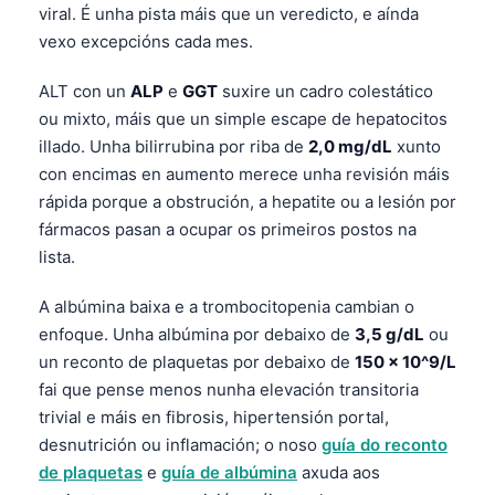
viral. É unha pista máis que un veredicto, e aínda
తెలుగు
vexo excepcións cada mes.
मराठी
ALT con un
ALP
e
GGT
suxire un cadro colestático
اردو
ou mixto, máis que un simple escape de hepatocitos
বাংলা
illado. Unha bilirrubina por riba de
2,0 mg/dL
xunto
con encimas en aumento merece unha revisión máis
Shqip
rápida porque a obstrución, a hepatite ou a lesión por
Magyar
fármacos pasan a ocupar os primeiros postos na
Slovenščina
lista.
한국어
A albúmina baixa e a trombocitopenia cambian o
Polski
enfoque. Unha albúmina por debaixo de
3,5 g/dL
ou
Lietuvių kalba
un reconto de plaquetas por debaixo de
150 × 10^9/L
fai que pense menos nunha elevación transitoria
Русский
trivial e máis en fibrosis, hipertensión portal,
ქართული
desnutrición ou inflamación; o noso
guía do reconto
Čeština
de plaquetas
e
guía de albúmina
axuda aos