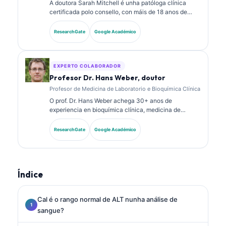
A doutora Sarah Mitchell é unha patóloga clínica
certificada polo consello, con máis de 18 anos de
experiencia en medicina de laboratorio e análise
diagnóstica. Ten certificacións de especialidade en
ResearchGate
Google Académico
química clínica e publicou extensamente sobre
paneis de biomarcadores e análise de laboratorio na
práctica clínica.
EXPERTO COLABORADOR
Profesor Dr. Hans Weber, doutor
Profesor de Medicina de Laboratorio e Bioquímica Clínica
O prof. Dr. Hans Weber achega 30+ anos de
experiencia en bioquímica clínica, medicina de
laboratorio e investigación de biomarcadores. Ex
presidente da Sociedade Alemá de Química Clínica,
ResearchGate
Google Académico
especialízase na análise de paneis diagnósticos, na
estandarización de biomarcadores e na medicina de
laboratorio asistida por IA.
Índice
Cal é o rango normal de ALT nunha análise de
sangue?