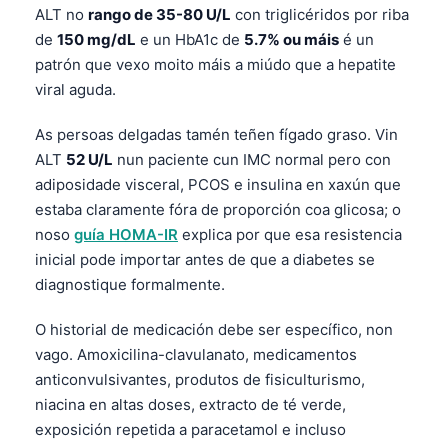
ALT no
rango de 35-80 U/L
con triglicéridos por riba
Frysk
de
150 mg/dL
e un HbA1c de
5.7% ou máis
é un
Esperanto
patrón que vexo moito máis a miúdo que a hepatite
Беларуская мова
viral aguda.
Татар теле
As persoas delgadas tamén teñen fígado graso. Vin
Кыргызча
ALT
52 U/L
nun paciente cun IMC normal pero con
adiposidade visceral, PCOS e insulina en xaxún que
ئۇيغۇرچە
estaba claramente fóra de proporción coa glicosa; o
Cebuano
noso
guía HOMA-IR
explica por que esa resistencia
Basa Jawa
inicial pode importar antes de que a diabetes se
diagnostique formalmente.
ພາສາລາວ
Монгол
O historial de medicación debe ser específico, non
Afrikaans
vago. Amoxicilina-clavulanato, medicamentos
anticonvulsivantes, produtos de fisiculturismo,
العربية المغربية
niacina en altas doses, extracto de té verde,
Occitan
exposición repetida a paracetamol e incluso