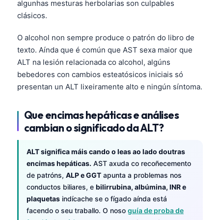
Gàidhlig
algunhas mesturas herbolarias son culpables
clásicos.
Euskara
Македонски јазик
O alcohol non sempre produce o patrón do libro de
Latviešu valoda
texto. Aínda que é común que AST sexa maior que
ALT na lesión relacionada co alcohol, algúns
অসমীয়া
bebedores con cambios esteatósicos iniciais só
සිංහල
presentan un ALT lixeiramente alto e ningún síntoma.
سنڌي
Que encimas hepáticas e análises
پښتو
cambian o significado da ALT?
Slovenčina
ALT significa máis cando o leas ao lado doutras
Hrvatski
encimas hepáticas.
AST axuda co recoñecemento
de patróns,
ALP e GGT
apunta a problemas nos
Suomi
conductos biliares, e
bilirrubina, albúmina, INR e
Қазақ тілі
plaquetas
indícache se o fígado aínda está
facendo o seu traballo. O noso
guía de proba de
Català