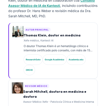
Klein, doutor en medicina
en colaboración coa
Consello
Asesor Médico de IA de Kantesti
, incluíndo contribucións
do profesor Dr. Hans Weber e revisión médica da Dra.
Sarah Mitchell, MD, PhD.
AUTOR PRINCIPAL
Thomas Klein, doutor en medicina
Xefe médico, Kantesti AI
O doutor Thomas Klein é un hematólogo clínico e
internista certificado polo consello, con máis de 15
anos de experiencia en medicina de laboratorio e
análise clínica asistida por IA. Como director médico
ResearchGate
Google Académico
Academia.edu
en Kantesti AI, proporciona supervisión clínica sobre
a exactitude médica da rede neuronal propietaria. O
ORCID
doutor Klein publicou extensamente sobre a
interpretación de biomarcadores e diagnósticos de
laboratorio en temas de medicina de laboratorio.
REVISOR MÉDICO
Sarah Mitchell, doutora en medicina e
doutora
Asesor Médico Xefe - Patoloxía Clínica e Medicina Interna