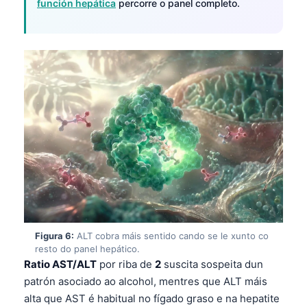
función hepática
percorre o panel completo.
O‘zbekcha
Українська
አማርኛ
Kiswahili
ភាសាខ្មែរ
ဗမာစာ
ไทย
Tagalog
Tiếng Việt
Bahasa Melayu
Figura 6:
ALT cobra máis sentido cando se le xunto co
മലയാളം
resto do panel hepático.
ಕನ್ನಡ
Ratio AST/ALT
por riba de
2
suscita sospeita dun
patrón asociado ao alcohol, mentres que ALT máis
ગુજરાતી
alta que AST é habitual no fígado graso e na hepatite
தமிழ்