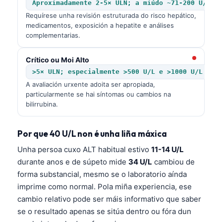
Aproximadamente 2-5× ULN; a miúdo ~71-200 U/L
Requírese unha revisión estruturada do risco hepático,
medicamentos, exposición a hepatite e análises
complementarias.
Crítico ou Moi Alto
>5× ULN; especialmente >500 U/L e >1000 U/L
A avaliación urxente adoita ser apropiada,
particularmente se hai síntomas ou cambios na
bilirrubina.
Por que 40 U/L non é unha liña máxica
Unha persoa cuxo ALT habitual estivo
11-14 U/L
durante anos e de súpeto mide
34 U/L
cambiou de
forma substancial, mesmo se o laboratorio aínda
imprime como normal. Pola miña experiencia, ese
cambio relativo pode ser máis informativo que saber
se o resultado apenas se sitúa dentro ou fóra dun