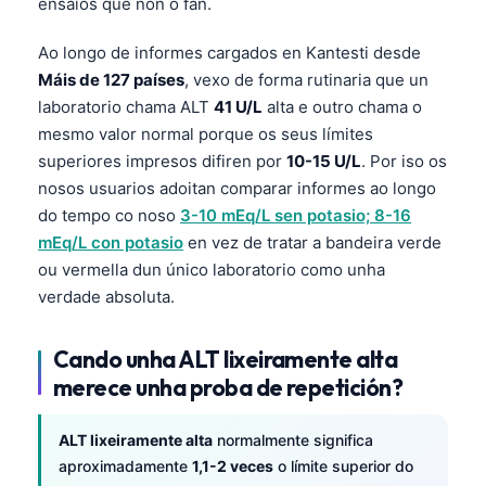
ensaios que non o fan.
Ao longo de informes cargados en Kantesti desde
Máis de 127 países
, vexo de forma rutinaria que un
laboratorio chama ALT
41 U/L
alta e outro chama o
mesmo valor normal porque os seus límites
superiores impresos difiren por
10-15 U/L
. Por iso os
nosos usuarios adoitan comparar informes ao longo
do tempo co noso
3-10 mEq/L sen potasio; 8-16
mEq/L con potasio
en vez de tratar a bandeira verde
ou vermella dun único laboratorio como unha
verdade absoluta.
Cando unha ALT lixeiramente alta
merece unha proba de repetición?
ALT lixeiramente alta
normalmente significa
aproximadamente
1,1-2 veces
o límite superior do