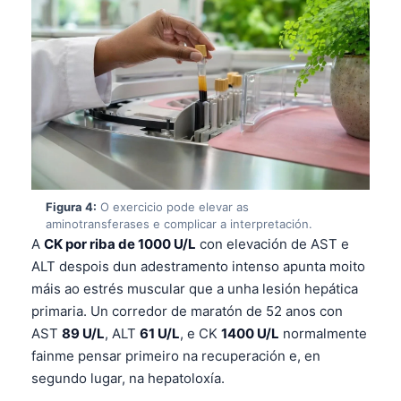
Figura 4:
O exercicio pode elevar as
aminotransferases e complicar a interpretación.
A
CK por riba de 1000 U/L
con elevación de AST e
ALT despois dun adestramento intenso apunta moito
máis ao estrés muscular que a unha lesión hepática
primaria. Un corredor de maratón de 52 anos con
AST
89 U/L
, ALT
61 U/L
, e CK
1400 U/L
normalmente
fainme pensar primeiro na recuperación e, en
segundo lugar, na hepatoloxía.