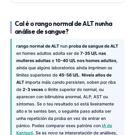
Cal é o rango normal de ALT nunha
análise de sangue?
rango normal de ALT
nun
proba de sangue de ALT
en homes adultos adoita ser de
7-35 U/L nas
mulleres adultas
e
10-40 U/L nos homes adultos
,
aínda que algúns laboratorios aínda imprimen os
límites superiores de
45-56 U/L
.
Niveis altos de
ALT
importa máis cando persisten, soben por riba
de
2-3 veces
o límite superior do normal, ou
aparecen con bilirrubina anormal, ALP, AST ou
síntomas. Se o teu resultado só está lixeiramente
alto e te sentes ben, o seguinte paso adoita ser
unha repetición da proba en vez de entrar en
pánico. Podes comparar eses patróns con
IA de
Kantesti
. Se es novo na interpretación de análises,