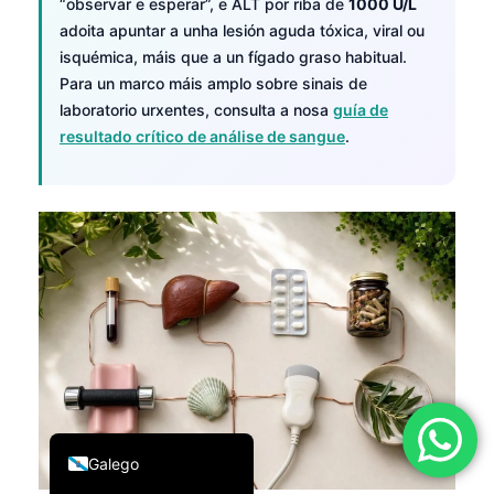
“observar e esperar”, e ALT por riba de
1000 U/L
简体中文
adoita apuntar a unha lesión aguda tóxica, viral ou
isquémica, máis que a un fígado graso habitual.
Română
Para un marco máis amplo sobre sinais de
Türkçe
laboratorio urxentes, consulta a nosa
guía de
Ελληνικά
resultado crítico de análise de sangue
.
Português
Español
Italiano
עִבְרִית
Français
العربية
Deutsch
English
Galego