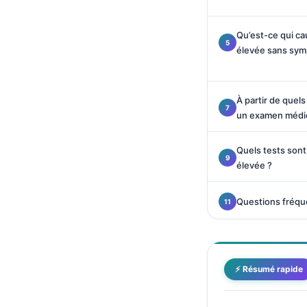
Català
O‘zbekcha
Qu’est-ce qui ca
élevée sans sy
Українська
አማርኛ
À partir de quel
Kiswahili
un examen médica
ភាសាខ្មែរ
ဗမာစာ
Quels tests sont 
élevée ?
ไทย
Tagalog
Questions fréq
Tiếng Việt
Bahasa Melayu
മലയാളം
⚡ Résumé rapide
ಕನ್ನಡ
ગુજરાતી