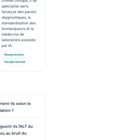
chimie clinique, il se
spécialise dans
l’analyse des panels
diagnostiques, la
standardisation des
biomarqueurs et la
médecine de
laboratoire assistée
par IA.
ResearchGate
Google Scholar
rient-ils selon le
lation ?
uent-ils l’ALT du
 ou au bruit du