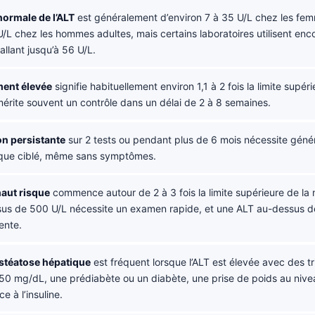
normale de l’ALT
est généralement d’environ 7 à 35 U/L chez les fem
/L chez les hommes adultes, mais certains laboratoires utilisent enco
allant jusqu’à 56 U/L.
ment élevée
signifie habituellement environ 1,1 à 2 fois la limite supéri
érite souvent un contrôle dans un délai de 2 à 8 semaines.
on persistante
sur 2 tests ou pendant plus de 6 mois nécessite géné
ique ciblé, même sans symptômes.
haut risque
commence autour de 2 à 3 fois la limite supérieure de la 
us de 500 U/L nécessite un examen rapide, et une ALT au-dessus d
ente.
stéatose hépatique
est fréquent lorsque l’ALT est élevée avec des tr
50 mg/dL, une prédiabète ou un diabète, une prise de poids au nivea
e à l’insuline.