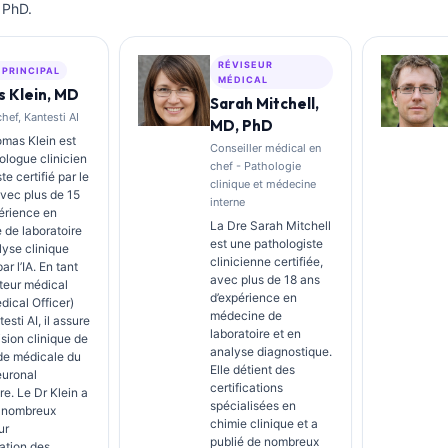
 PhD.
RÉVISEUR
 PRINCIPAL
MÉDICAL
 Klein, MD
Sarah Mitchell,
ef, Kantesti AI
MD, PhD
mas Klein est
Conseiller médical en
logue clinicien
chef - Pathologie
ste certifié par le
clinique et médecine
avec plus de 15
interne
érience en
La Dre Sarah Mitchell
de laboratoire
est une pathologiste
lyse clinique
clinicienne certifiée,
ar l’IA. En tant
avec plus de 18 ans
teur médical
d’expérience en
dical Officer)
médecine de
sti AI, il assure
laboratoire et en
ision clinique de
analyse diagnostique.
ude médicale du
Elle détient des
euronal
certifications
re. Le Dr Klein a
spécialisées en
e nombreux
chimie clinique et a
ur
publié de nombreux
tation des