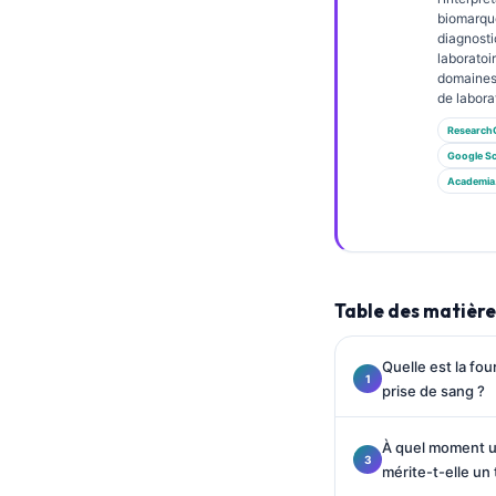
Gàidhlig
biomarque
Euskara
diagnosti
laboratoi
Македонски јазик
domaines
de labora
Latviešu valoda
Research
Galego
Google Sc
অসমীয়া
Academia
සිංහල
سنڌي
پښتو
Table des matière
Slovenčina
Quelle est la fo
prise de sang ?
Hrvatski
Suomi
À quel moment u
mérite-t-elle un 
Қазақ тілі