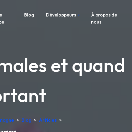
e
Blog
Développeurs
À propos de
pe
nous
rmales et quand
ortant
lemagne
>
Blog
>
Articles
>
mportant