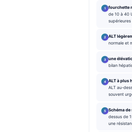
fourchette 
தமிழ்
de 10 à 40 U
తెలుగు
supérieures 
मराठी
ALT légère
اردو
normale et m
বাংলা
Shqip
une élévati
bilan hépat
Magyar
Slovenščina
ALT à plus 
한국어
ALT au-dess
souvent urg
Polski
Lietuvių kalba
Schéma de 
Русский
dessus de 1
une résistanc
ქართული