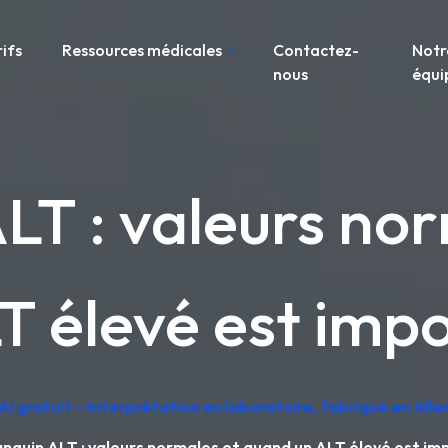
rifs
Ressources médicales
Contactez-
Notr
nous
équi
ALT : valeurs no
T élevé est imp
AI gratuit – Interprétation en laboratoire, fabriqué en Al
anguin ALT : valeurs normales et quand un ALT élevé est i