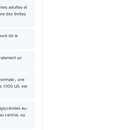
mes adultes et
re des limites
eure de la
ralement un
normale ; une
e 1000 U/L est
iglycérides au-
u central, ou