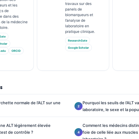
travaux sur des
urs et les
panels de
cs de
biomarqueurs et
re dans des
l’analyse de
 de la médecine
laboratoire en
toire.
pratique clinique.
Gate
ResearchGate
holar
Google Scholar
.edu
ORCID
s
urchette normale de l’ALT sur une
Pourquoi les seuils de l’ALT va
laboratoire, le sexe et la popu
ne ALT légèrement élevée
Comment les médecins disting
test de contrôle ?
foie de celle liée aux muscles