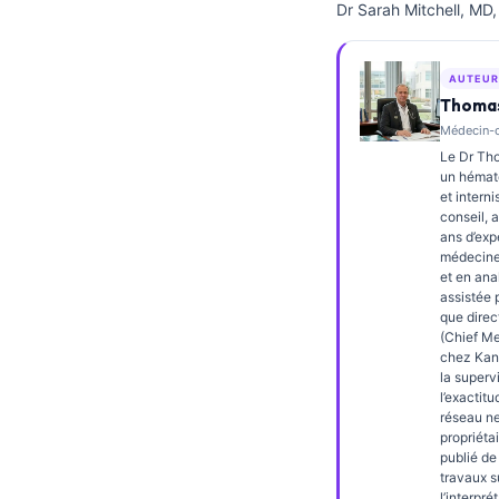
Dr Sarah Mitchell, MD,
Frysk
Esperanto
AUTEUR
Беларуская мова
Thomas
Médecin-ch
Татар теле
Le Dr Tho
Кыргызча
un hémato
et interni
ئۇيغۇرچە
conseil, 
ans d’exp
Cebuano
médecine 
et en ana
Basa Jawa
assistée p
ພາສາລາວ
que direc
(Chief Me
Монгол
chez Kante
la superv
Afrikaans
l’exactit
réseau n
العربية المغربية
propriétai
publié d
Occitan
travaux s
l’interpré