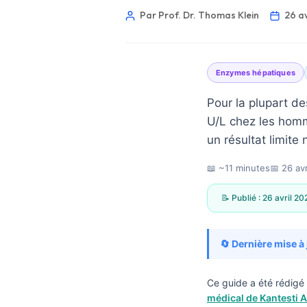
Par Prof. Dr. Thomas Klein
26 a
Enzymes hépatiques
Pour la plupart de
U/L chez les homm
un résultat limite 
📖 ~11 minutes
📅
26 av
📝 Publié :
26 avril 20
🔄 Dernière mise à 
Norsk bokmål
Ce guide a été rédigé 
médical de Kantesti A
Ślōnskŏ gŏdka