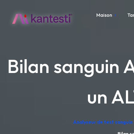
Maison
Ta
Bilan sanguin 
un AL
Analyseur de test sanguin 
Bilan s