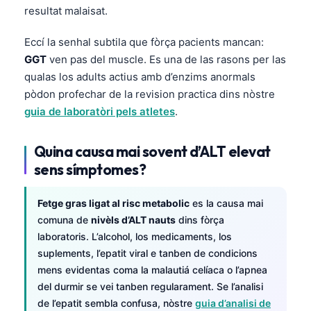
resultat malaisat.
Eccí la senhal subtila que fòrça pacients mancan:
GGT
ven pas del muscle. Es una de las rasons per las
qualas los adults actius amb d’enzims anormals
pòdon profechar de la revision practica dins nòstre
guia de laboratòri pels atletes
.
Quina causa mai sovent d’ALT elevat
sens símptomes?
Fetge gras ligat al risc metabolic
es la causa mai
comuna de
nivèls d’ALT nauts
dins fòrça
laboratoris. L’alcohol, los medicaments, los
suplements, l’epatit viral e tanben de condicions
mens evidentas coma la malautiá celíaca o l’apnea
del durmir se vei tanben regularament. Se l’analisi
de l’epatit sembla confusa, nòstre
guia d’analisi de