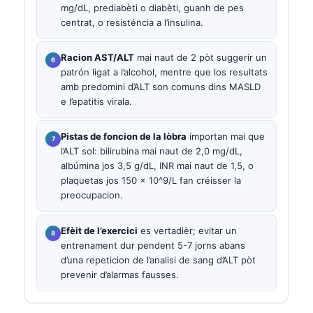
mg/dL, prediabèti o diabèti, guanh de pes
centrat, o resisténcia a l’insulina.
Racion AST/ALT
mai naut de 2 pòt suggerir un
patrón ligat a l’alcohol, mentre que los resultats
amb predomini d’ALT son comuns dins MASLD
e l’epatitis virala.
Pistas de foncion de la lòbra
importan mai que
l’ALT sol: bilirubina mai naut de 2,0 mg/dL,
albúmina jos 3,5 g/dL, INR mai naut de 1,5, o
plaquetas jos 150 × 10^9/L fan créisser la
preocupacion.
Efèit de l’exercici
es vertadièr; evitar un
entrenament dur pendent 5-7 jorns abans
d’una repeticion de l’analisi de sang d’ALT pòt
prevenir d’alarmas fausses.