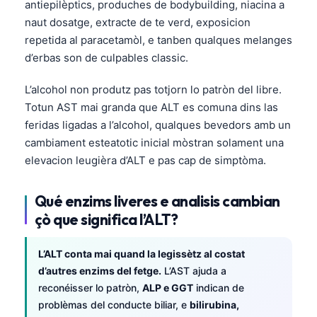
Euskara
antiepilèptics, produches de bodybuilding, niacina a
naut dosatge, extracte de te verd, exposicion
Македонски јазик
repetida al paracetamòl, e tanben qualques melanges
Latviešu valoda
d’erbas son de culpables classic.
Galego
L’alcohol non produtz pas totjorn lo patròn del libre.
অসমীয়া
Totun AST mai granda que ALT es comuna dins las
සිංහල
feridas ligadas a l’alcohol, qualques bevedors amb un
سنڌي
cambiament esteatotic inicial mòstran solament una
elevacion leugièra d’ALT e pas cap de simptòma.
پښتو
Qué enzims liveres e analisis cambian
Slovenčina
çò que significa l’ALT?
Hrvatski
L’ALT conta mai quand la legissètz al costat
Suomi
d’autres enzims del fetge.
L’AST ajuda a
Қазақ тілі
reconéisser lo patròn,
ALP e GGT
indican de
Català
problèmas del conducte biliar, e
bilirubina,