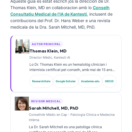
Aqueste guia es estat escrich jos la direccion de
Dr.
Thomas Klein, MD
en collaboracion amb lo
Conselh
Consultatiu Medical de l'IA de Kantesti
, inclusent de
contribucions del Prof. Dr. Hans Weber e una revista
medicala de la Dra. Sarah Mitchell, MD, PhD.
AUTOR PRINCIPAL
Thomas Klein, MD
Director Mèdic, Kantesti AI
Lo Dr. Thomas Klein es un hematològ clinician i
internista certificat pel conselh, amb mai de 15 ans
d’experiència en medicina de laboratòri e anàlisi
clinica assistida per IA. Com a director mèdic a
ResearchGate
Google Scholar
Academia.edu
ORCID
Kantesti AI, proveís una supervisió clinica de
l’exactitud medica de la xarxa neurala proprietària. Lo
Dr. Klein a publicat fòrça sus l’interpretacion de
biomarcadors e los diagnòstics de laboratòri en
REVISOR MEDICAL
temes de medicina de laboratòri.
Sarah Mitchell, MD, PhD
Conselhièr Mèdic en Cap - Patologia Clinica e Medecina
Intèrna
La Dr. Sarah Mitchell es una patològa clinica