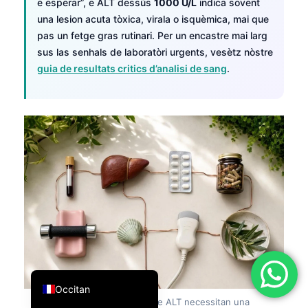
e esperar”, e ALT dessús
1000 U/L
indica sovent
简体中文
una lesion acuta tòxica, virala o isquèmica, mai que
pas un fetge gras rutinari. Per un encastre mai larg
Română
sus las senhals de laboratòri urgents, vesètz nòstre
Türkçe
guia de resultats critics d’analisi de sang
.
Ελληνικά
Português
Español
Italiano
עִבְרִית
Français
العربية
Deutsch
English
Occitan
Figura 7:
Valors fòrça naut de ALT necessitan una