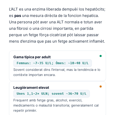
L’ALT es una enzima liberada dempuèi los hepatòcits;
es
pas
una mesura dirècta de la foncion hepatica.
Una persona pòt aver una ALT normala e totun aver
una fibrosi o una cirrosi importanta, en partida
perque un fetge fòrça cicatrizat pòt laissar passar
mens d’enzima que pas un fetge activament inflamèt.
Gama tipica per adult
Femnas: ~7-35 U/L; Òmes: ~10-40 U/L
Sovent considerat dins l’interval, mas la tendéncia e lo
contèxte importan encara.
Leugièrament elevat
Unes 1,1-2× ULN; sovent ~36-70 U/L
Frequent amb fetge gras, alcohol, exercici,
medicaments o malautiá transitoria; generalament cal
repetir primièr.