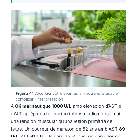
Figura 4:
L’exercici pòt elevar las aminotransferasas e
complicar l’interpretacion.
A
CK mai naut que 1000 U/L
amb elevacion d’AST e
d’ALT aprèp una formacion intensa indica fòrça mai
una tension muscular qu’una lesion primària del
fetge. Un coureur de maraton de 52 ans amb AST
89
U/L
, ALT
61 U/L
, Un còrs de 52 ans, un corredor de