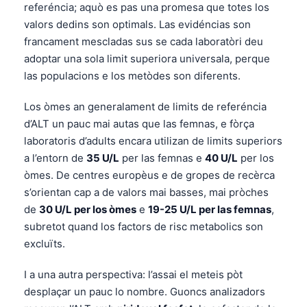
referéncia; aquò es pas una promesa que totes los
valors dedins son optimals. Las evidéncias son
francament mescladas sus se cada laboratòri deu
adoptar una sola limit superiora universala, perque
las populacions e los metòdes son diferents.
Los òmes an generalament de limits de referéncia
d’ALT un pauc mai autas que las femnas, e fòrça
laboratoris d’adults encara utilizan de limits superiors
a l’entorn de
35 U/L
per las femnas e
40 U/L
per los
òmes. De centres europèus e de gropes de recèrca
s’orientan cap a de valors mai basses, mai pròches
de
30 U/L per los òmes
e
19-25 U/L per las femnas
,
subretot quand los factors de risc metabolics son
excluïts.
I a una autra perspectiva: l’assai el meteis pòt
desplaçar un pauc lo nombre. Guoncs analizadors