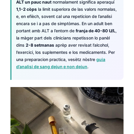
ALT un pauc naut
normalament significa aperaquí
1,1-2 còps
la limit superiora de las valors normalas,
e, en efièch, sovent cal una repeticion de l’analisi
encara se i a pas de simptòmas. En un adult ben
portant amb ALT a l’entorn de
franja de 40-80 U/L
,
la màger part dels clinicians repetisson lo panèl
dins
2-8 setmanas
aprèp aver revisat l’alcohol,
l’exercici, los suplementes e los medicaments. Per
una preparacion practica, vesètz nòstre
guia
d’analisi de sang dejun e non dejun
.