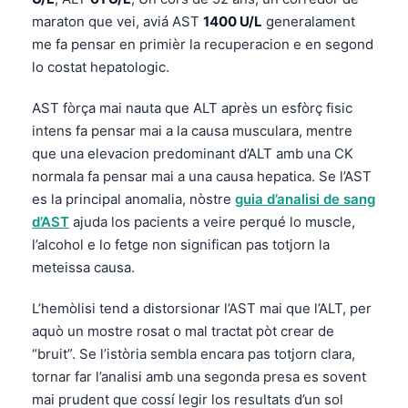
maraton que vei, aviá AST
1400 U/L
generalament
me fa pensar en primièr la recuperacion e en segond
lo costat hepatologic.
AST fòrça mai nauta que ALT après un esfòrç fisic
intens fa pensar mai a la causa musculara, mentre
que una elevacion predominant d’ALT amb una CK
normala fa pensar mai a una causa hepatica. Se l’AST
es la principal anomalia, nòstre
guia d’analisi de sang
d’AST
ajuda los pacients a veire perqué lo muscle,
l’alcohol e lo fetge non significan pas totjorn la
meteissa causa.
L’hemòlisi tend a distorsionar l’AST mai que l’ALT, per
aquò un mostre rosat o mal tractat pòt crear de
“bruit”. Se l’istòria sembla encara pas totjorn clara,
tornar far l’analisi amb una segonda presa es sovent
mai prudent que cossí legir los resultats d’un sol