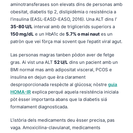
aminotransferases son elevats dins de personas amb
Frysk
obesitat, diabetis tip 2, dislipidèmia o resisténcia a
Esperanto
l’insulina (EASL-EASD-EASO, 2016). Una ALT dins l’
Беларуская мова
35-80 U/L
interval amb de triglicerids superiors a
150 mg/dL
e un HbA1c de
5.7% o mai naut
es un
Татар теле
patròn que vei fòrça mai sovent que l’epatit viral agut.
Кыргызча
Las personas magras tanben pòdon aver de fetge
ئۇيغۇرچە
gras. Ai vist una ALT
52 U/L
dins un pacient amb un
Cebuano
BMI normal mas amb adipositat visceral, PCOS e
Basa Jawa
insulina en dejun que èra clarament
desproporcionada respècte al glúcosa; nòstre
guia
ພາສາລາວ
HOMA-IR
explica perqué aquela resisténcia iniciala
Монгол
pòt èsser importanta abans que la diabetis siá
Afrikaans
formalament diagnosticada.
العربية المغربية
L’istòria dels medicaments deu èsser precisa, pas
Gàidhlig
vaga. Amoxicilina-clavulanat, medicaments