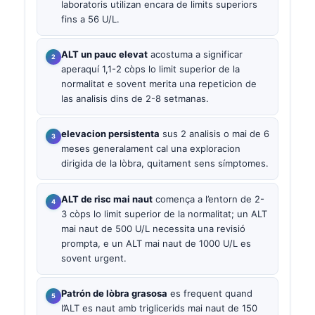
laboratoris utilizan encara de limits superiors
fins a 56 U/L.
ALT un pauc elevat
acostuma a significar
aperaquí 1,1-2 còps lo limit superior de la
normalitat e sovent merita una repeticion de
las analisis dins de 2-8 setmanas.
elevacion persistenta
sus 2 analisis o mai de 6
meses generalament cal una exploracion
dirigida de la lòbra, quitament sens símptomes.
ALT de risc mai naut
comença a l’entorn de 2-
3 còps lo limit superior de la normalitat; un ALT
mai naut de 500 U/L necessita una revisió
prompta, e un ALT mai naut de 1000 U/L es
sovent urgent.
Patrón de lòbra grasosa
es frequent quand
l’ALT es naut amb triglicerids mai naut de 150