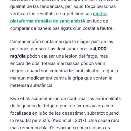
qualitat de las tendéncias, per aquò fòrça personas
verifican los resultats de repeticion sus
nòstra
plataforma d’analisi de sang amb IA
en luòc de
comparar de panèls pas ligats d’un costat a l’autre.
L’acetaminofèn conta mai que la màger part de las
personas pensan. Las dosi superioras a
4,000
mg/dia
pòdon causar una lesion del fetge, mas
encara de dosi totalas mai bassas pòdon venir
risqués quand son combinadas amb alcohol, dejun, o
mantun medicament contra la gripa que conten la
meteissa substància.
Kwo et al. aconselhèron de confirmar las anormalitats
de la quimia del fetge e puèi de far una valoracion
focalizada en luòc de las desestimar, subretot quand
lo resultat persistís (Kwo et al., 2017). Una causa rara
mas remembrabla d’elevacion cronica isolada es