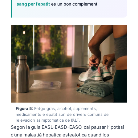
sang per l’epatit
es un bon complement.
Figura 5:
Fetge gras, alcohol, suplements,
medicaments e epatit son de drivers comuns de
l’elevacion asimptomatica de l’ALT.
Norsk bokmål
Segon la guia EASL-EASD-EASO, cal pausar l’ipotèsi
Ślōnskŏ gŏdka
d’una malautiá hepatica esteatotica quand los