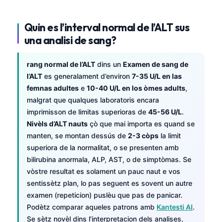
Quin es l’interval normal de l’ALT sus
una analisi de sang?
rang normal de l’ALT
dins un
Examen de sang de
l’ALT
es generalament d’environ
7-35 U/L en las
femnas adultes
e
10-40 U/L en los òmes adults
,
malgrat que qualques laboratoris encara
imprimisson de limitas superioras de
45-56 U/L
.
Nivèls d’ALT nauts
çò que mai importa es quand se
manten, se montan dessús de
2-3 còps
la limit
superiora de la normalitat, o se presenten amb
bilirubina anormala, ALP, AST, o de simptòmas. Se
vòstre resultat es solament un pauc naut e vos
sentissètz plan, lo pas seguent es sovent un autre
examen (repeticion) puslèu que pas de panicar.
Podètz comparar aqueles patrons amb
Kantesti AI
.
Se sètz novèl dins l’interpretacion dels analises,