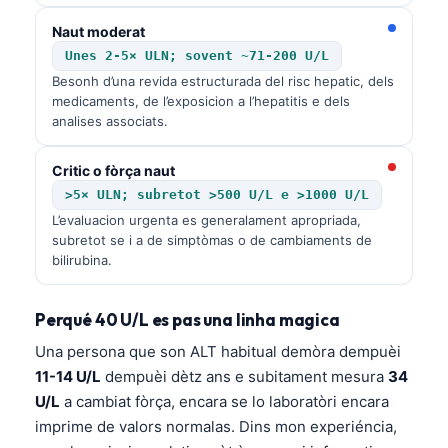
Naut moderat
Unes 2-5× ULN; sovent ~71-200 U/L
Besonh d’una revida estructurada del risc hepatic, dels
medicaments, de l’exposicion a l’hepatitis e dels
analises associats.
Critic o fòrça naut
>5× ULN; subretot >500 U/L e >1000 U/L
L’evaluacion urgentа es generalament apropriada,
subretot se i a de simptòmas o de cambiaments de
bilirubina.
Perqué 40 U/L es pas una linha magica
Una persona que son ALT habitual demòra dempuèi
11-14 U/L
dempuèi dètz ans e subitament mesura
34
U/L
a cambiat fòrça, encara se lo laboratòri encara
imprime de valors normalas. Dins mon experiéncia,