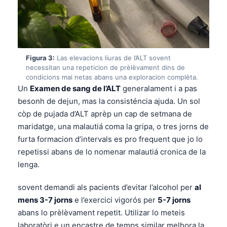
Figura 3:
Las elevacions liuras de l’ALT sovent
necessitan una repeticion de prèlèvament dins de
condicions mai netas abans una exploracion complèta.
Un
Examen de sang de l’ALT
generalament i a pas
besonh de dejun, mas la consisténcia ajuda. Un sol
còp de pujada d’ALT aprèp un cap de setmana de
maridatge, una malautiá coma la gripa, o tres jorns de
furta formacion d’intervals es pro frequent que jo lo
repetissi abans de lo nomenar malautiá cronica de la
lenga.
sovent demandi als pacients d’evitar l’alcohol per
al
mens 3-7 jorns
e l’exercici vigorós per
5-7 jorns
abans lo prèlèvament repetit. Utilizar lo meteis
laboratòri e un encastre de temps similar melhora la