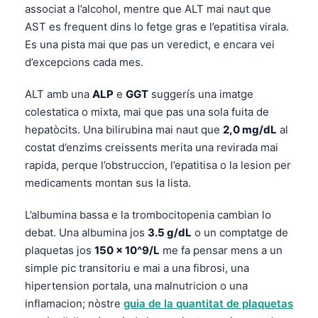
associat a l’alcohol, mentre que ALT mai naut que
తెలుగు
AST es frequent dins lo fetge gras e l’epatitisa virala.
Es una pista mai que pas un veredict, e encara vei
मराठी
d’excepcions cada mes.
اردو
বাংলা
ALT amb una
ALP
e
GGT
suggerís una imatge
colestatica o mixta, mai que pas una sola fuita de
Shqip
hepatòcits. Una bilirubina mai naut que
2,0 mg/dL
al
Magyar
costat d’enzims creissents merita una revirada mai
Slovenščina
rapida, perque l’obstruccion, l’epatitisa o la lesion per
medicaments montan sus la lista.
한국어
Polski
L’albumina bassa e la trombocitopenia cambian lo
Lietuvių kalba
debat. Una albumina jos
3.5 g/dL
o un comptatge de
plaquetas jos
150 × 10^9/L
me fa pensar mens a un
Русский
simple pic transitoriu e mai a una fibrosi, una
ქართული
hipertension portala, una malnutricion o una
Čeština
inflamacion; nòstre
guia de la quantitat de plaquetas