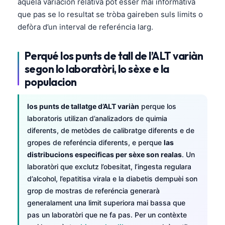
aquela variacion relativa pòt èsser mai informativa
que pas se lo resultat se tròba gaireben suls limits o
defòra d’un interval de referéncia larg.
Perqué los punts de tall de l’ALT variàn
segon lo laboratòri, lo sèxe e la
populacion
los punts de tallatge d’ALT variàn
perque los
laboratoris utilizan d’analizadors de quimia
diferents, de metòdes de calibratge diferents e de
gropes de referéncia diferents, e perque
las
distribucions especificas per sèxe son realas
. Un
laboratòri que exclutz l’obesitat, l’ingesta regulara
d’alcohol, l’epatitisa virala e la diabetis dempuèi son
grop de mostras de referéncia generarà
generalament una limit superiora mai bassa que
pas un laboratòri que ne fa pas. Per un contèxte