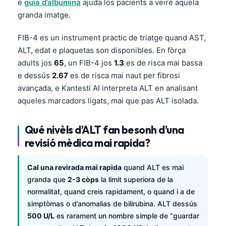
e
guia d’albumina
ajuda los pacients a veire aquela
日本語
granda imatge.
Eesti
FIB-4 es un instrument practic de triatge quand AST,
Azərbaycan dili
ALT, edat e plaquetas son disponibles. En fòrça
Bosanski
adults jos
65
, un FIB-4 jos
1.3
es de risca mai bassa
Svenska
e dessús
2.67
es de risca mai naut per fibrosi
avançada, e Kantesti AI interpreta ALT en analisant
Српски језик
aqueles marcadors ligats, mai que pas ALT isolada.
Íslenska
Հայերեն
Qué nivèls d’ALT fan besonh d’una
Bahasa Indonesia
revisió mèdica mai rapida?
हिन्दी
Cal una revirada mai rapida
quand ALT es mai
Nederlands
granda que
2-3 còps
la limit superiora de la
Dansk
normalitat, quand creis rapidament, o quand i a de
simptòmas o d’anomalias de bilirubina. ALT dessús
Български
500 U/L
es rarament un nombre simple de “guardar
فارسی