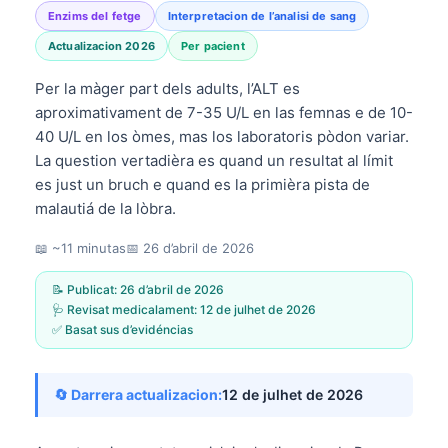
Enzims del fetge
Interpretacion de l’analisi de sang
Actualizacion 2026
Per pacient
Per la màger part dels adults, l’ALT es
aproximativament de 7-35 U/L en las femnas e de 10-
40 U/L en los òmes, mas los laboratoris pòdon variar.
La question vertadièra es quand un resultat al límit
es just un bruch e quand es la primièra pista de
malautiá de la lòbra.
📖 ~11 minutas
📅
26 d’abril de 2026
📝 Publicat:
26 d’abril de 2026
🩺 Revisat medicalament:
12 de julhet de 2026
✅ Basat sus d’evidéncias
🔄 Darrera actualizacion:
12 de julhet de 2026