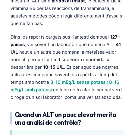
mesuran l’ALT amb
piridoxal fosfat
, lo cofactor de la
vitamina B6 per las reaccions de transaminasa, e
aqueles metòdes pòdon legir diferentament d’assais
que ne fan pas.
Dins los rapòrts cargats sus Kantesti dempuèi
127+
païses
, vei sovent un laboratòri que nomena ALT
41
U/L
naut e un autre que nomena la meteissa valor
normal, perque lor limit superiora imprimida se
desparièra per
10-15 U/L
. Es per aquò que nòstres
utilizaires comparan sovent los rapòrts al long del
temps amb nòstre
3-10 mEq/L sensa potassi; 8-16
mEq/L amb potassi
en luòc de tractar lo senhal verd
o roge d’un sol laboratòri coma una veritat absoluda.
Quand un ALT un pauc elevat merita
una analisi de contròla?