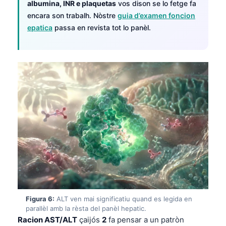
albumina, INR e plaquetas
vos dison se lo fetge fa
O‘zbekcha
encara son trabalh. Nòstre
guia d’examen foncion
Українська
epatica
passa en revista tot lo panèl.
አማርኛ
Kiswahili
ភាសាខ្មែរ
ဗမာစာ
ไทย
Tagalog
Tiếng Việt
Bahasa Melayu
മലയാളം
ಕನ್ನಡ
Figura 6:
ALT ven mai significatiu quand es legida en
ગુજરાતી
parallèl amb la rèsta del panèl hepatic.
Racion AST/ALT
çaijós
2
fa pensar a un patròn
தமிழ்