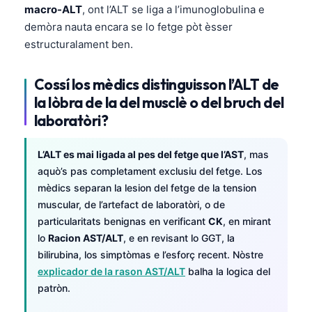
macro-ALT
, ont l’ALT se liga a l’imunoglobulina e
demòra nauta encara se lo fetge pòt èsser
estructuralament ben.
Cossí los mèdics distinguisson l’ALT de
la lòbra de la del musclè o del bruch del
laboratòri?
L’ALT es mai ligada al pes del fetge que l’AST
, mas
aquò’s pas completament exclusiu del fetge. Los
mèdics separan la lesion del fetge de la tension
muscular, de l’artefact de laboratòri, o de
particularitats benignas en verificant
CK
, en mirant
lo
Racion AST/ALT
, e en revisant lo GGT, la
bilirubina, los simptòmas e l’esforç recent. Nòstre
explicador de la rason AST/ALT
balha la logica del
patròn.