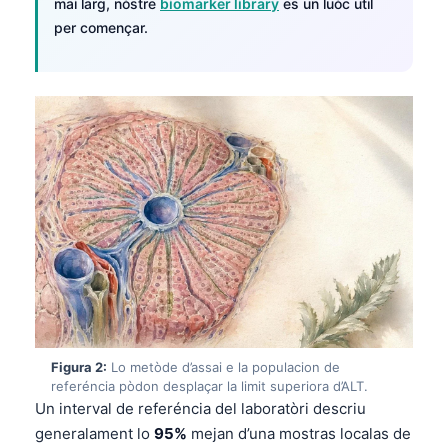
mai larg, nòstre
biomarker library
es un luòc util
per començar.
Figura 2:
Lo metòde d’assai e la populacion de
referéncia pòdon desplaçar la limit superiora d’ALT.
Un interval de referéncia del laboratòri descriu
generalament lo
95%
mejan d’una mostras localas de