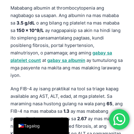
简体中文
Mababang albumin at thrombocytopenia ang
nagbabago sa usapan. Ang albumin na mas mababa
Română
sa
3.5 g/dL
o ang bilang ng platelet na mas mababa
Türkçe
sa
150 × 10^9/L
ay nagpapaisip sa akin na hindi lang
Ελληνικά
ito simpleng pansamantalang pagtaas, kundi
posibleng fibrosis, portal hypertension,
Português
malnutrisyon, o pamamaga; ang aming
gabay sa
Español
platelet count
at
gabay sa albumin
ay tumutulong sa
Italiano
mga pasyente na makita ang mas malaking larawang
iyon.
עִבְרִית
Français
Ang FIB-4 ay isang praktikal na tool sa triage kapag
available ang AST, ALT, edad, at mga platelet. Sa
العربية
maraming nasa hustong gulang na wala pang
65
, ang
Deutsch
FIB-4 na mas mababa sa
1.3
ay mas mababang
English
panganib at ang mas mataas sa
2.67
ay mas mataas
Tagalog
na panganib para sa advanced fibrosis, at ang
Kantesti AI ay nag-iinterpret ng ALT sa pamamagitan