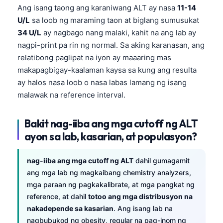
Ang isang taong ang karaniwang ALT ay nasa
11-14
U/L
sa loob ng maraming taon at biglang sumusukat
34 U/L
ay nagbago nang malaki, kahit na ang lab ay
nagpi-print pa rin ng normal. Sa aking karanasan, ang
relatibong paglipat na iyon ay maaaring mas
makapagbigay-kaalaman kaysa sa kung ang resulta
ay halos nasa loob o nasa labas lamang ng isang
malawak na reference interval.
Bakit nag-iiba ang mga cutoff ng ALT
ayon sa lab, kasarian, at populasyon?
nag-iiba ang mga cutoff ng ALT
dahil gumagamit
ang mga lab ng magkaibang chemistry analyzers,
mga paraan ng pagkakalibrate, at mga pangkat ng
reference, at dahil
totoo ang mga distribusyon na
nakadepende sa kasarian
. Ang isang lab na
nagbubukod ng obesity, regular na pag-inom ng