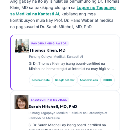
Ang gabay na ito ay isinulat sa pamumuno ng
Dr. Thomas
Klein, MD
sa pakikipagtulungan sa
Lupon ng Tagapayo
sa Medikal na Kantesti AI
, kabilang ang mga
kontribusyon mula kay Prof. Dr. Hans Weber at medikal
na pagsusuri ni Dr. Sarah Mitchell, MD, PhD.
PANGUNAHING AWTOR
Thomas Klein, MD
Punong Opisyal Medikal, Kantesti AI
Si Dr. Thomas Klein ay isang board-certified na
klinikal na hematologist at internist na may higit sa 15
taon ng karanasan sa laboratoryong medisina at
pagsusuring klinikal na tinulungan ng AI. Bilang Chief
ResearchGate
Google Scholar
Academia.edu
ORCID
Medical Officer sa Kantesti AI, nagbibigay siya ng
klinikal na pangangasiwa sa katumpakan ng medikal
ng pagmamay-ari na neural network. Si Dr. Klein ay
malawakan nang naglathala sa interpretasyon ng
TAGASURI NG MEDIKAL
biomarker at mga diagnostic sa laboratoryo hinggil sa
Sarah Mitchell, MD, PhD
mga paksa sa laboratoryong medisina.
Punong Tagapayo Medikal - Klinikal na Patolohiya at
Panloob na Medisina
Si Dr. Sarah Mitchell ay isang board-certified na