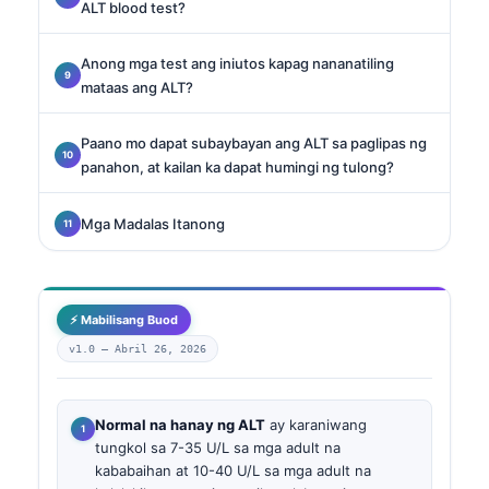
ALT blood test?
Anong mga test ang iniutos kapag nananatiling
mataas ang ALT?
Paano mo dapat subaybayan ang ALT sa paglipas ng
panahon, at kailan ka dapat humingi ng tulong?
Mga Madalas Itanong
⚡ Mabilisang Buod
v1.0 —
Abril 26, 2026
Normal na hanay ng ALT
ay karaniwang
tungkol sa 7-35 U/L sa mga adult na
kababaihan at 10-40 U/L sa mga adult na