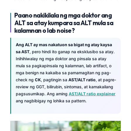
Paano nakikilala ng mga doktor ang
ALT sa atay kumpara sa ALT mula sa
kalamnan o lab noise?
Ang ALT ay mas nakatuon sa bigat ng atay kaysa
sa AST
, pero hindi ito ganap na eksklusibo sa atay.
Inihihiwalay ng mga doktor ang pinsala sa atay
mula sa pagkapinsala ng kalamnan, lab artifact, o
mga benign na kakaiba sa pamamagitan ng pag-
check ng
CK
, pagtingin sa
AST/ALT ratio
, at pagre-
review ng GGT, bilirubin, sintomas, at kamakailang
pagsusumikap. Ang aming
AST/ALT ratio explainer
ang nagbibigay ng lohika sa pattern.