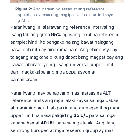
Pigura 2:
Ang paraan ng assay at ang reference
population ay maaaring maglipat sa itaas na limitasyon
ng ALT.
Karaniwang inilalarawan ng reference interval ng
isang lab ang gitna
95%
ng isang lokal na reference
sample; hindi ito pangako na ang bawat halagang
nasa loob nito ay pinakamainam. Ang ebidensya ay
talagang magkahalo kung dapat bang magpatibay ang
bawat laboratoryo ng iisang universal upper limit,
dahil nagkakaiba ang mga populasyon at
pamamaraan.
Karaniwang may bahagyang mas mataas na ALT
reference limits ang mga lalaki kaysa sa mga babae,
at maraming adult lab pa rin ang gumagamit ng mga
upper limit na nasa paligid ng
35 U/L
para sa mga
kababaihan at
40 U/L
para sa mga lalaki. Ang ilang
sentrong Europeo at mga research group ay mas