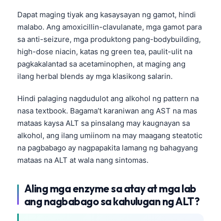
Català
Dapat maging tiyak ang kasaysayan ng gamot, hindi
O‘zbekcha
malabo. Ang amoxicillin-clavulanate, mga gamot para
sa anti-seizure, mga produktong pang-bodybuilding,
Українська
high-dose niacin, katas ng green tea, paulit-ulit na
አማርኛ
pagkakalantad sa acetaminophen, at maging ang
Kiswahili
ilang herbal blends ay mga klasikong salarin.
ភាសាខ្មែរ
Hindi palaging nagdudulot ang alkohol ng pattern na
ဗမာစာ
nasa textbook. Bagama’t karaniwan ang AST na mas
ไทย
mataas kaysa ALT sa pinsalang may kaugnayan sa
alkohol, ang ilang umiinom na may maagang steatotic
Tiếng Việt
na pagbabago ay nagpapakita lamang ng bahagyang
Bahasa Melayu
mataas na ALT at wala nang sintomas.
മലയാളം
Aling mga enzyme sa atay at mga lab
ಕನ್ನಡ
ang nagbabago sa kahulugan ng ALT?
ગુજરાતી
தமிழ்