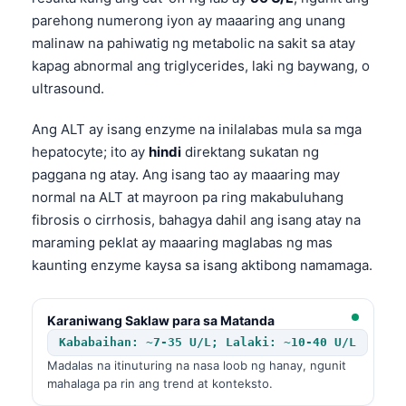
parehong numerong iyon ay maaaring ang unang
malinaw na pahiwatig ng metabolic na sakit sa atay
kapag abnormal ang triglycerides, laki ng baywang, o
ultrasound.
Ang ALT ay isang enzyme na inilalabas mula sa mga
hepatocyte; ito ay
hindi
direktang sukatan ng
paggana ng atay. Ang isang tao ay maaaring may
normal na ALT at mayroon pa ring makabuluhang
fibrosis o cirrhosis, bahagya dahil ang isang atay na
maraming peklat ay maaaring maglabas ng mas
kaunting enzyme kaysa sa isang aktibong namamaga.
Karaniwang Saklaw para sa Matanda
Kababaihan: ~7-35 U/L; Lalaki: ~10-40 U/L
Madalas na itinuturing na nasa loob ng hanay, ngunit
mahalaga pa rin ang trend at konteksto.