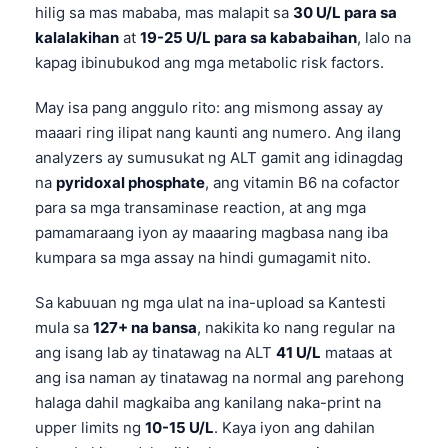
hilig sa mas mababa, mas malapit sa
30 U/L para sa
kalalakihan
at
19-25 U/L para sa kababaihan
, lalo na
kapag ibinubukod ang mga metabolic risk factors.
May isa pang anggulo rito: ang mismong assay ay
maaari ring ilipat nang kaunti ang numero. Ang ilang
analyzers ay sumusukat ng ALT gamit ang idinagdag
na
pyridoxal phosphate
, ang vitamin B6 na cofactor
para sa mga transaminase reaction, at ang mga
pamamaraang iyon ay maaaring magbasa nang iba
kumpara sa mga assay na hindi gumagamit nito.
Sa kabuuan ng mga ulat na ina-upload sa Kantesti
mula sa
127+ na bansa
, nakikita ko nang regular na
ang isang lab ay tinatawag na ALT
41 U/L
mataas at
ang isa naman ay tinatawag na normal ang parehong
halaga dahil magkaiba ang kanilang naka-print na
upper limits ng
10-15 U/L
. Kaya iyon ang dahilan