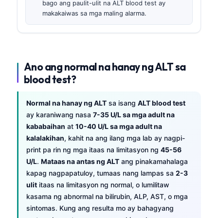
bago ang paulit-ulit na ALT blood test ay
makakaiwas sa mga maling alarma.
Ano ang normal na hanay ng ALT sa
blood test?
Normal na hanay ng ALT
sa isang
ALT blood test
ay karaniwang nasa
7-35 U/L sa mga adult na
kababaihan
at
10-40 U/L sa mga adult na
kalalakihan
, kahit na ang ilang mga lab ay nagpi-
print pa rin ng mga itaas na limitasyon ng
45-56
U/L
.
Mataas na antas ng ALT
ang pinakamahalaga
kapag nagpapatuloy, tumaas nang lampas sa
2-3
ulit
itaas na limitasyon ng normal, o lumilitaw
kasama ng abnormal na bilirubin, ALP, AST, o mga
sintomas. Kung ang resulta mo ay bahagyang