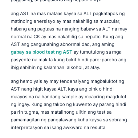
ang AST na mas mataas kaysa sa ALT pagkatapos ng
matinding ehersisyo ay mas nakahilig sa muscular,
habang ang pagtaas na nangingibabaw sa ALT na may
normal na CK ay mas nakahilig sa hepatic. Kung ang
AST ang pangunahing abnormalidad, ang aming
gabay sa blood test ng AST
ay tumutulong sa mga
pasyente na makita kung bakit hindi pare-pareho ang
ibig sabihin ng kalamnan, alkohol, at atay.
ang hemolysis ay may tendensiyang magbaluktot ng
AST nang higit kaysa ALT, kaya ang pink o hindi
maayos na naihandang sample ay maaaring magdulot
ng ingay. Kung ang takbo ng kuwento ay parang hindi
pa rin tugma, mas matalinong ulitin ang test sa
pamamagitan ng pangalawang kuha kaysa sa sobrang
interpretasyon sa isang awkward na resulta.