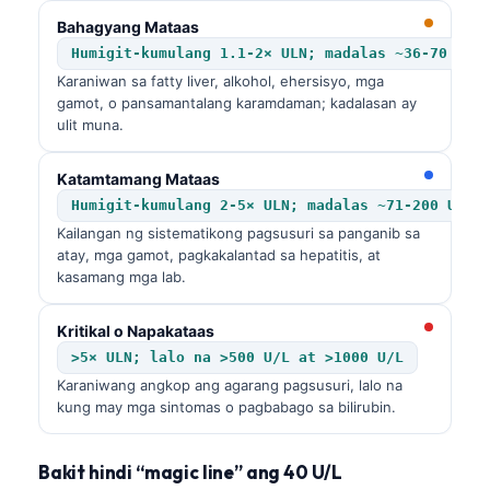
Bahagyang Mataas
Humigit-kumulang 1.1-2× ULN; madalas ~36-70 U/L
Karaniwan sa fatty liver, alkohol, ehersisyo, mga
gamot, o pansamantalang karamdaman; kadalasan ay
ulit muna.
Katamtamang Mataas
Humigit-kumulang 2-5× ULN; madalas ~71-200 U/L
Kailangan ng sistematikong pagsusuri sa panganib sa
atay, mga gamot, pagkakalantad sa hepatitis, at
kasamang mga lab.
Kritikal o Napakataas
>5× ULN; lalo na >500 U/L at >1000 U/L
Karaniwang angkop ang agarang pagsusuri, lalo na
kung may mga sintomas o pagbabago sa bilirubin.
Bakit hindi “magic line” ang 40 U/L