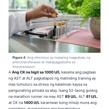
Pigura 4:
Ang ehersisyo ay maaaring magpataas ng
aminotransferases at makapagpalubha sa
interpretasyon.
A
Ang CK na higit sa 1000 U/L
kasama ang pagtaas
ng AST at ALT pagkatapos ng matinding training ay
mas tumuturo sa stress ng kalamnan kaysa sa
pangunahing pinsala sa atay. Isang 52-taong gulang
na marathon runner na may AST
89 U/L
, ALT
61 U/L
,
at CK na
1400 U/L
karaniwan kong iniisip muna ang
paggaling, at pangalawa ang hepatolohiya.