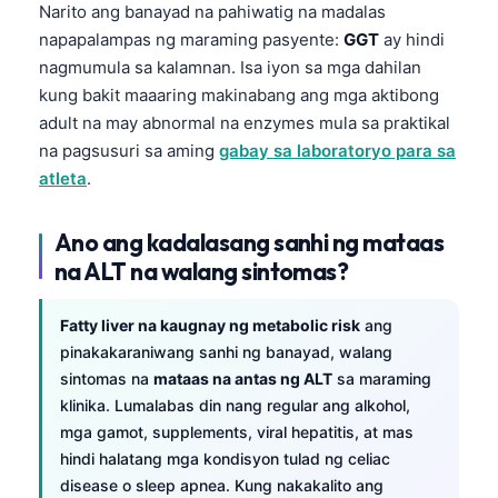
Narito ang banayad na pahiwatig na madalas
napapalampas ng maraming pasyente:
GGT
ay hindi
nagmumula sa kalamnan. Isa iyon sa mga dahilan
kung bakit maaaring makinabang ang mga aktibong
adult na may abnormal na enzymes mula sa praktikal
na pagsusuri sa aming
gabay sa laboratoryo para sa
atleta
.
Ano ang kadalasang sanhi ng mataas
na ALT na walang sintomas?
Fatty liver na kaugnay ng metabolic risk
ang
pinakakaraniwang sanhi ng banayad, walang
sintomas na
mataas na antas ng ALT
sa maraming
klinika. Lumalabas din nang regular ang alkohol,
mga gamot, supplements, viral hepatitis, at mas
Norsk bokmål
hindi halatang mga kondisyon tulad ng celiac
Ślōnskŏ gŏdka
disease o sleep apnea. Kung nakakalito ang