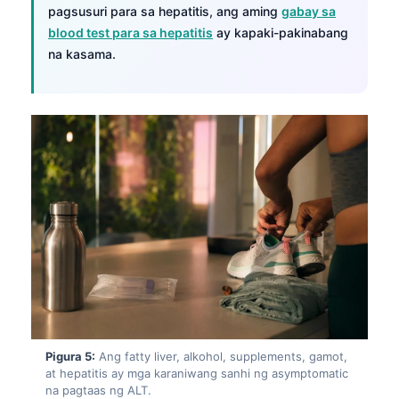
pagsusuri para sa hepatitis, ang aming
gabay sa
Frysk
blood test para sa hepatitis
ay kapaki-pakinabang
Esperanto
na kasama.
Беларуская мова
Татар теле
Кыргызча
ئۇيغۇرچە
Cebuano
Basa Jawa
ພາສາລາວ
Монгол
Afrikaans
العربية المغربية
Pigura 5:
Ang fatty liver, alkohol, supplements, gamot,
Occitan
at hepatitis ay mga karaniwang sanhi ng asymptomatic
na pagtaas ng ALT.