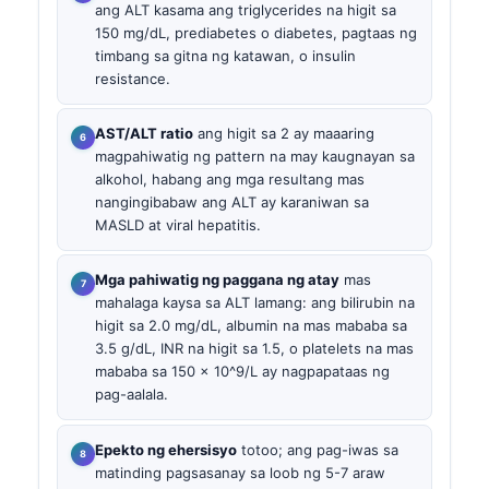
ang ALT kasama ang triglycerides na higit sa
150 mg/dL, prediabetes o diabetes, pagtaas ng
timbang sa gitna ng katawan, o insulin
resistance.
AST/ALT ratio
ang higit sa 2 ay maaaring
magpahiwatig ng pattern na may kaugnayan sa
alkohol, habang ang mga resultang mas
nangingibabaw ang ALT ay karaniwan sa
MASLD at viral hepatitis.
Mga pahiwatig ng paggana ng atay
mas
mahalaga kaysa sa ALT lamang: ang bilirubin na
higit sa 2.0 mg/dL, albumin na mas mababa sa
3.5 g/dL, INR na higit sa 1.5, o platelets na mas
mababa sa 150 × 10^9/L ay nagpapataas ng
pag-aalala.
Epekto ng ehersisyo
totoo; ang pag-iwas sa
matinding pagsasanay sa loob ng 5-7 araw