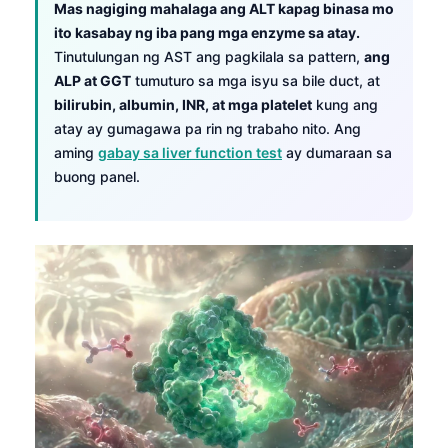
Mas nagiging mahalaga ang ALT kapag binasa mo
తెలుగు
ito kasabay ng iba pang mga enzyme sa atay.
Tinutulungan ng AST ang pagkilala sa pattern,
ang
मराठी
ALP at GGT
tumuturo sa mga isyu sa bile duct, at
اردو
bilirubin, albumin, INR, at mga platelet
kung ang
বাংলা
atay ay gumagawa pa rin ng trabaho nito. Ang
aming
gabay sa liver function test
ay dumaraan sa
Shqip
buong panel.
Magyar
Slovenščina
한국어
Polski
Lietuvių kalba
Русский
ქართული
Čeština