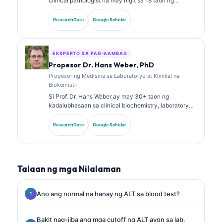
clinical pathologist na may higit sa 18 taon ng
karanasan sa laboratory medicine at diagnostic
analysis. May hawak siyang mga specialty
ResearchGate
Google Scholar
certification sa clinical chemistry at malawakan nang
naglathala tungkol sa biomarker panels at laboratory
analysis sa klinikal na pagsasanay.
EKSPERTO SA PAG-AAMBAG
Propesor Dr. Hans Weber, PhD
Propesor ng Medisina sa Laboratoryo at Klinikal na
Biokemistri
Si Prof. Dr. Hans Weber ay may 30+ taon ng
kadalubhasaan sa clinical biochemistry, laboratory
medicine, at biomarker research. Dati siyang Pangulo
ng German Society for Clinical Chemistry, at
ResearchGate
Google Scholar
dalubhasa siya sa diagnostic panel analysis,
biomarker standardization, at AI-assisted na
laboratory medicine.
Talaan ng mga Nilalaman
Ano ang normal na hanay ng ALT sa blood test?
Bakit nag-iiba ang mga cutoff ng ALT ayon sa lab,