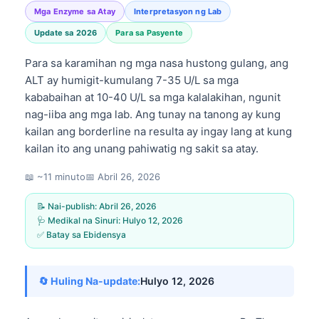
Mga Enzyme sa Atay
Interpretasyon ng Lab
Update sa 2026
Para sa Pasyente
Para sa karamihan ng mga nasa hustong gulang, ang
ALT ay humigit-kumulang 7-35 U/L sa mga
kababaihan at 10-40 U/L sa mga kalalakihan, ngunit
nag-iiba ang mga lab. Ang tunay na tanong ay kung
kailan ang borderline na resulta ay ingay lang at kung
kailan ito ang unang pahiwatig ng sakit sa atay.
📖 ~11 minuto
📅
Abril 26, 2026
📝 Nai-publish:
Abril 26, 2026
🩺 Medikal na Sinuri:
Hulyo 12, 2026
✅ Batay sa Ebidensya
🔄 Huling Na-update:
Hulyo 12, 2026