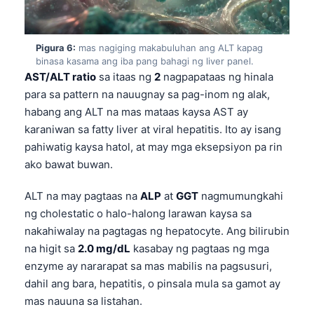
日本語
Eesti
Pigura 6:
mas nagiging makabuluhan ang ALT kapag
Azərbaycan dili
binasa kasama ang iba pang bahagi ng liver panel.
AST/ALT ratio
sa itaas ng
2
nagpapataas ng hinala
Bosanski
para sa pattern na nauugnay sa pag-inom ng alak,
Svenska
habang ang ALT na mas mataas kaysa AST ay
Српски језик
karaniwan sa fatty liver at viral hepatitis. Ito ay isang
Íslenska
pahiwatig kaysa hatol, at may mga eksepsiyon pa rin
ako bawat buwan.
Հայերեն
Bahasa Indonesia
ALT na may pagtaas na
ALP
at
GGT
nagmumungkahi
ng cholestatic o halo-halong larawan kaysa sa
हिन्दी
nakahiwalay na pagtagas ng hepatocyte. Ang bilirubin
Nederlands
na higit sa
2.0 mg/dL
kasabay ng pagtaas ng mga
Dansk
enzyme ay nararapat sa mas mabilis na pagsusuri,
dahil ang bara, hepatitis, o pinsala mula sa gamot ay
Български
mas nauuna sa listahan.
فارسی