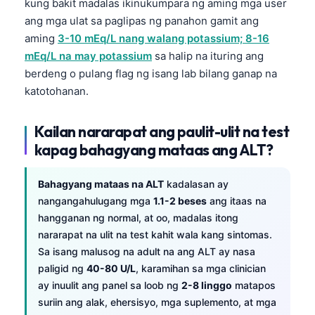
kung bakit madalas ikinukumpara ng aming mga user
ang mga ulat sa paglipas ng panahon gamit ang
aming
3-10 mEq/L nang walang potassium; 8-16
mEq/L na may potassium
sa halip na ituring ang
berdeng o pulang flag ng isang lab bilang ganap na
katotohanan.
Kailan nararapat ang paulit-ulit na test
kapag bahagyang mataas ang ALT?
Bahagyang mataas na ALT
kadalasan ay
nangangahulugang mga
1.1-2 beses
ang itaas na
hangganan ng normal, at oo, madalas itong
nararapat na ulit na test kahit wala kang sintomas.
Sa isang malusog na adult na ang ALT ay nasa
paligid ng
40-80 U/L
, karamihan sa mga clinician
ay inuulit ang panel sa loob ng
2-8 linggo
matapos
suriin ang alak, ehersisyo, mga suplemento, at mga