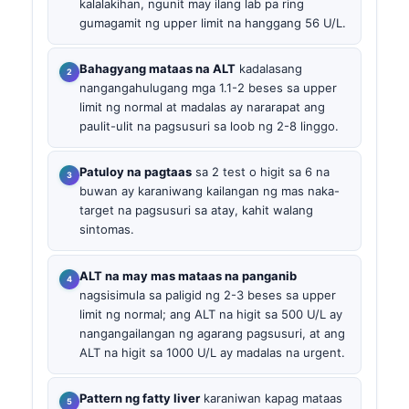
kalalakihan, ngunit may ilang lab pa ring
gumagamit ng upper limit na hanggang 56 U/L.
Bahagyang mataas na ALT
kadalasang
nangangahulugang mga 1.1-2 beses sa upper
limit ng normal at madalas ay nararapat ang
paulit-ulit na pagsusuri sa loob ng 2-8 linggo.
Patuloy na pagtaas
sa 2 test o higit sa 6 na
buwan ay karaniwang kailangan ng mas naka-
target na pagsusuri sa atay, kahit walang
sintomas.
ALT na may mas mataas na panganib
nagsisimula sa paligid ng 2-3 beses sa upper
limit ng normal; ang ALT na higit sa 500 U/L ay
nangangailangan ng agarang pagsusuri, at ang
ALT na higit sa 1000 U/L ay madalas na urgent.
Pattern ng fatty liver
karaniwan kapag mataas