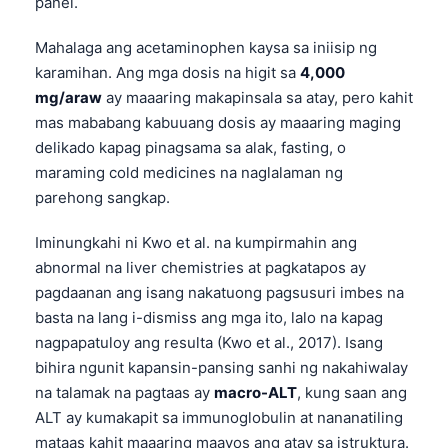
panel.
Mahalaga ang acetaminophen kaysa sa iniisip ng
karamihan. Ang mga dosis na higit sa
4,000
mg/araw
ay maaaring makapinsala sa atay, pero kahit
mas mababang kabuuang dosis ay maaaring maging
delikado kapag pinagsama sa alak, fasting, o
maraming cold medicines na naglalaman ng
parehong sangkap.
Iminungkahi ni Kwo et al. na kumpirmahin ang
abnormal na liver chemistries at pagkatapos ay
pagdaanan ang isang nakatuong pagsusuri imbes na
basta na lang i-dismiss ang mga ito, lalo na kapag
nagpapatuloy ang resulta (Kwo et al., 2017). Isang
bihira ngunit kapansin-pansing sanhi ng nakahiwalay
na talamak na pagtaas ay
macro-ALT
, kung saan ang
ALT ay kumakapit sa immunoglobulin at nananatiling
mataas kahit maaaring maayos ang atay sa istruktura.