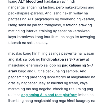
Isang
ALT blood test
kadalasan ay hindi
nangangailangan ng fasting, pero nakakatulong ang
pagkakapare-pareho. Ang isang nakahiwalay na
pagtaas ng ALT pagkatapos ng weekend ng kasalan,
isang sakit na parang trangkaso, o tatlong araw ng
matinding interval training ay sapat na karaniwan
kaya karaniwan kong inuulit muna bago ito tawaging
talamak na sakit sa atay.
madalas kong hinihiling sa mga pasyente na iwasan
ang alak sa loob ng
hindi bababa sa 3-7 araw
at
masiglang ehersisyo sa loob ng
pagkalipas ng 5–7
araw
bago ang ulit na pagkuha ng sample. Ang
paggamit ng parehong laboratoryo at magkatulad na
oras ay nagpapahusay sa kalidad ng trend, kaya
maraming tao ang nagche-check ng resulta ng pag-
uulit sa
ang aming AI blood test platform
imbes na
ihambing nang magkatabi ang mga hindi kaugnay na