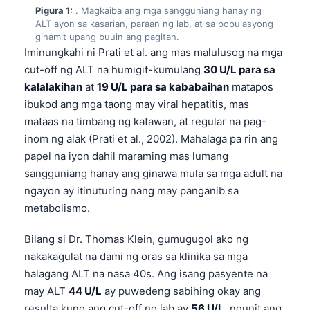
Pigura 1:
. Magkaiba ang mga sangguniang hanay ng
ALT ayon sa kasarian, paraan ng lab, at sa populasyong
ginamit upang buuin ang pagitan.
Iminungkahi ni Prati et al. ang mas malulusog na mga
cut-off ng ALT na humigit-kumulang
30 U/L para sa
kalalakihan
at
19 U/L para sa kababaihan
matapos
ibukod ang mga taong may viral hepatitis, mas
mataas na timbang ng katawan, at regular na pag-
inom ng alak (Prati et al., 2002). Mahalaga pa rin ang
papel na iyon dahil maraming mas lumang
sangguniang hanay ang ginawa mula sa mga adult na
ngayon ay itinuturing nang may panganib sa
metabolismo.
Bilang si Dr. Thomas Klein, gumugugol ako ng
nakakagulat na dami ng oras sa klinika sa mga
halagang ALT na nasa 40s. Ang isang pasyente na
may ALT
44 U/L
ay puwedeng sabihing okay ang
resulta kung ang cut-off ng lab ay
56 U/L
, ngunit ang