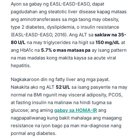
Gàidhlig
Ayon sa gabay ng EASL-EASD-EASO, dapat
Euskara
pagdudahan ang steatotic liver disease kapag mataas
ang aminotransferases sa mga taong may obesity,
Македонски јазик
type 2 diabetes, dyslipidemia, o insulin resistance
Latviešu valoda
(EASL-EASD-EASO, 2016). Ang ALT sa
saklaw na 35-
Galego
80 U/L
na may triglycerides na higit sa
150 mg/dL
at
ang HbA1c na
5.7% o mas mataas pa
ay isang pattern
অসমীয়া
na mas madalas kong makita kaysa sa acute viral
සිංහල
hepatitis.
سنڌي
Nagkakaroon din ng fatty liver ang mga payat.
پښتو
Nakakita ako ng ALT
52 U/L
sa isang pasyente na may
normal na BMI ngunit may visceral adiposity, PCOS,
Slovenčina
at fasting insulin na malinaw na hindi tugma sa
glucose; ang aming
gabay sa HOMA-IR
ang
Hrvatski
nagpapaliwanag kung bakit mahalaga ang maagang
Suomi
resistance na iyon bago pa man ma-diagnose nang
Қазақ тілі
pormal ang diabetes.