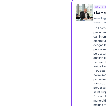
Frysk
PENULI
Esperanto
Thomas
Ketua Peg
Беларуская мова
Kantesti A
Татар теле
Dr. Thoma
pakar hem
Кыргызча
dan inter
diperakui
ئۇيغۇرچە
dengan le
pengalam
Cebuano
perubata
analisis k
Basa Jawa
berbantu
Ketua Pe
ພາສາລາວ
Perubatan
Монгол
beliau m
penyeliaa
Afrikaans
terhadap
perubata
العربية المغربية
saraf prop
Dr. Klein 
Occitan
menerbit
meluas m