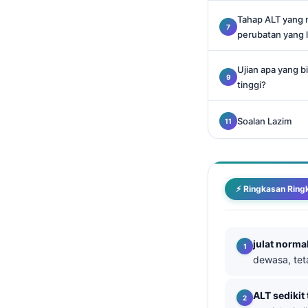
Català
Tahap ALT yang
O‘zbekcha
perubatan yang 
Українська
Ujian apa yang b
አማርኛ
tinggi?
Kiswahili
Soalan Lazim
ភាសាខ្មែរ
ဗမာစာ
ไทย
⚡ Ringkasan Ring
Tagalog
Tiếng Việt
മലയാളം
julat norma
dewasa, tet
ಕನ್ನಡ
ગુજરાતી
ALT sedikit 
தமிழ்