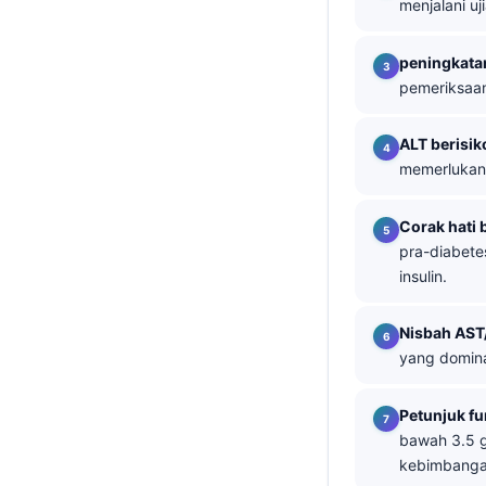
menjalani u
తెలుగు
peningkata
मराठी
pemeriksaan
اردو
বাংলা
ALT berisiko
memerlukan 
Shqip
Magyar
Corak hati 
Slovenščina
pra-diabete
insulin.
한국어
Polski
Nisbah AST
Lietuvių kalba
yang domina
Русский
Petunjuk fu
ქართული
bawah 3.5 g
Čeština
kebimbanga