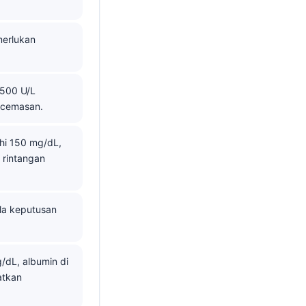
merlukan
 500 U/L
ecemasan.
ihi 150 mg/dL,
 rintangan
la keputusan
g/dL, albumin di
atkan