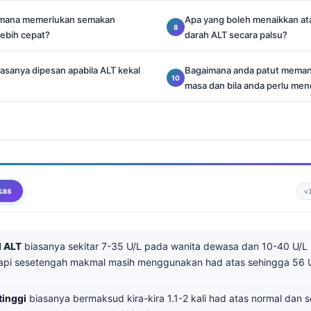
 mana memerlukan semakan
Apa yang boleh menaikkan at
lebih cepat?
darah ALT secara palsu?
iasanya dipesan apabila ALT kekal
Bagaimana anda patut memant
masa dan bila anda perlu me
kas
v
l ALT
biasanya sekitar 7-35 U/L pada wanita dewasa dan 10-40 U/L 
api sesetengah makmal masih menggunakan had atas sehingga 56 U
tinggi
biasanya bermaksud kira-kira 1.1-2 kali had atas normal dan s