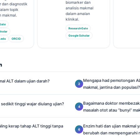
biomarker dan
 dan diagnostik
analisis makmal
alam topik
dalam amalan
n makmal.
klinikal.
Gate
ResearchGate
holar
Google Scholar
.edu
ORCID
n
Mengapa had pemotongan AL
mal ALT dalam ujian darah?
makmal, jantina dan populasi?
Bagaimana doktor membezaka
sedikit tinggi wajar diulang ujian?
masalah otot atau “bunyi” ma
ing kerap tahap ALT tinggi tanpa
Enzim hati dan ujian makmal 
berubah dan mempengaruhi 