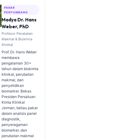
PAKAR
PENYUMBANG
Madya Dr. Hans
Weber, PhD
Profesor Perubatan
Makmal & Biokimia
Klinikal
Prof. Dr. Hans Weber
membawa
pengalaman 30+
tahun dalam biokimia
klinikal, perubatan
makmal, dan
penyelidikan
biomarker. Bekas
Presiden Persatuan
Kimia Klinikal
Jerman, beliau pakar
dalam analisis panel
diagnostik,
penyeragaman
biomarker, dan
perubatan makmal