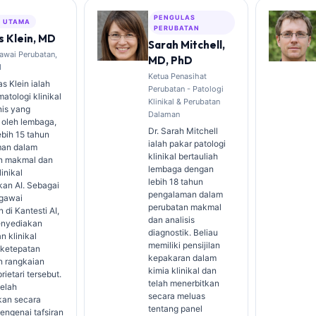
PENGULAS
S UTAMA
PERUBATAN
 Klein, MD
Sarah Mitchell,
awai Perubatan,
MD, PhD
I
Ketua Penasihat
s Klein ialah
Perubatan - Patologi
atologi klinikal
Klinikal & Perubatan
nis yang
Dalaman
 oleh lembaga,
Dr. Sarah Mitchell
bih 15 tahun
ialah pakar patologi
an dalam
klinikal bertauliah
n makmal dan
lembaga dengan
linikal
lebih 18 tahun
kan AI. Sebagai
pengalaman dalam
gawai
perubatan makmal
 di Kantesti AI,
dan analisis
enyediakan
diagnostik. Beliau
n klinikal
memiliki pensijilan
 ketepatan
kepakaran dalam
n rangkaian
kimia klinikal dan
rietari tersebut.
telah menerbitkan
telah
secara meluas
kan secara
tentang panel
engenai tafsiran