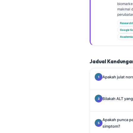
Gàidhlig
biomarker
makmal d
Euskara
perubata
Македонски јазик
Research
Latviešu valoda
Google Sc
Academia
Galego
অসমীয়া
සිංහල
Jadual Kandunga
سنڌي
Apakah julat nor
پښتو
Slovenčina
Bilakah ALT yang 
Hrvatski
Suomi
Apakah punca pal
simptom?
Қазақ тілі