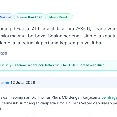
 Makmal
Kemas Kini 2026
Mesra Pesakit
orang dewasa, ALT adalah kira-kira 7-35 U/L pada wan
pi nilai makmal berbeza. Soalan sebenar ialah bila kep
dan bila ia petunjuk pertama kepada penyakit hati.
 2026
il 2026
🩺 Disemak secara perubatan:
12 Julai 2026
✅ Berasaskan Bukti
rakhir:
12 Julai 2026
i bawah kepimpinan
Dr. Thomas Klein, MD
dengan kerjasama
Lembaga
I
, termasuk sumbangan daripada Prof. Dr. Hans Weber dan ulasan pe
D.