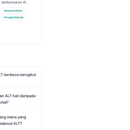
berbantukan AI.
ResearchGate
Google Scholar
T berbeza mengikut
n ALT hati daripada
kmal?
yang mana yang
maksud ALT?