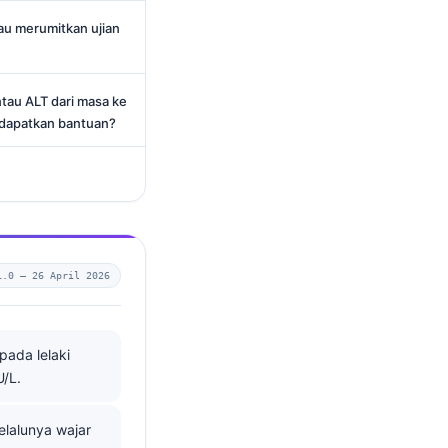
au merumitkan ujian
au ALT dari masa ke
ndapatkan bantuan?
1.0 —
26 April 2026
pada lelaki
/L.
elalunya wajar