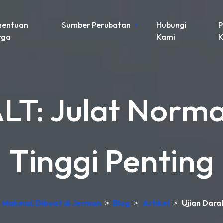
nentuan
Sumber Perubatan
Hubungi
P
rga
Kami
K
LT: Julat Norma
Tinggi Penting
n Makmal, Dibuat di Jerman
>
Blog
>
Artikel
>
Ujian Dara