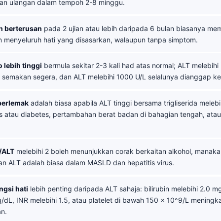
jian ulangan dalam tempoh 2-8 minggu.
n berterusan
pada 2 ujian atau lebih daripada 6 bulan biasanya me
 menyeluruh hati yang disasarkan, walaupun tanpa simptom.
 lebih tinggi
bermula sekitar 2-3 kali had atas normal; ALT melebihi
semakan segera, dan ALT melebihi 1000 U/L selalunya dianggap k
berlemak
adalah biasa apabila ALT tinggi bersama trigliserida meleb
s atau diabetes, pertambahan berat badan di bahagian tengah, atau
/ALT
melebihi 2 boleh menunjukkan corak berkaitan alkohol, manaka
n ALT adalah biasa dalam MASLD dan hepatitis virus.
ngsi hati
lebih penting daripada ALT sahaja: bilirubin melebihi 2.0 m
/dL, INR melebihi 1.5, atau platelet di bawah 150 × 10^9/L meningk
n.