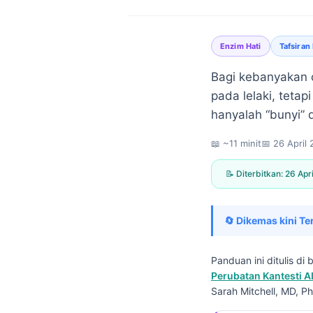
Enzim Hati
Tafsiran
Bagi kebanyakan 
pada lelaki, teta
hanyalah “bunyi” 
📖 ~11 minit
📅
26 April
📝 Diterbitkan:
26 Apr
🔄 Dikemas kini Te
Panduan ini ditulis d
Perubatan Kantesti A
Norsk bokmål
Sarah Mitchell, MD, Ph
Ślōnskŏ gŏdka