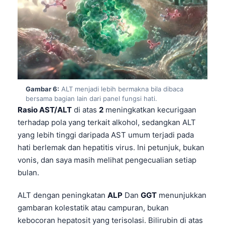
Català
O‘zbekcha
Українська
አማርኛ
Kiswahili
Gambar 6:
ALT menjadi lebih bermakna bila dibaca
ភាសាខ្មែរ
bersama bagian lain dari panel fungsi hati.
ဗမာစာ
Rasio AST/ALT
di atas
2
meningkatkan kecurigaan
terhadap pola yang terkait alkohol, sedangkan ALT
ไทย
yang lebih tinggi daripada AST umum terjadi pada
Tagalog
hati berlemak dan hepatitis virus. Ini petunjuk, bukan
Tiếng Việt
vonis, dan saya masih melihat pengecualian setiap
bulan.
Bahasa Melayu
മലയാളം
ALT dengan peningkatan
ALP
Dan
GGT
menunjukkan
ಕನ್ನಡ
gambaran kolestatik atau campuran, bukan
kebocoran hepatosit yang terisolasi. Bilirubin di atas
ગુજરાતી