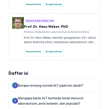
dan analisis diagnostik. Ia memiliki sertifikasi spesialis
ResearchGate
Google Scholar
dalam kimia klinis dan telah banyak mempublikasikan
tentang panel biomarker dan analisis laboratorium
dalam praktik klinis.
PAKAR KONTRIBUTOR
Prof. Dr. Hans Weber, PhD
Profesor Kedokteran Laboratorium & Biokimia Klinis
Prof. Dr. Hans Weber memiliki pengalaman 30+ tahun
dalam biokimia klinis, kedokteran laboratorium, dan
riset biomarker. Mantan Presiden German Society for
Clinical Chemistry, ia mengkhususkan diri dalam
ResearchGate
Google Scholar
analisis panel diagnostik, standardisasi biomarker,
dan kedokteran laboratorium berbantuan AI.
Daftar isi
Berapa rentang normal ALT pada tes darah?
Mengapa batas ALT berbeda-beda menurut
laboratorium, jenis kelamin, dan populasi?