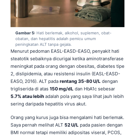
Gambar 5:
Hati berlemak, alkohol, suplemen, obat-
obatan, dan hepatitis adalah pemicu umum
peningkatan ALT tanpa gejala.
Menurut pedoman EASL-EASD-EASO, penyakit hati
steatotik sebaiknya dicurigai ketika aminotransferase
meningkat pada orang dengan obesitas, diabetes tipe
2, dislipidemia, atau resistensi insulin (EASL-EASD-
EASO, 2016). ALT pada
rentang 35-80 U/L
dengan
trigliserida di atas
150 mg/dL
dan HbA1c sebesar
5.7% atau lebih
adalah pola yang saya lihat jauh lebih
sering daripada hepatitis virus akut.
Orang yang kurus juga bisa mengalami hati berlemak.
Norsk bokmål
Saya pernah melihat ALT
52 U/L
pada pasien dengan
Ślōnskŏ gŏdka
BMI normal tetapi memiliki adipositas viseral, PCOS,