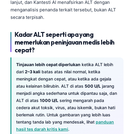
lanjut, dan Kantesti AI menafsirkan ALT dengan
Čeština
menganalisis penanda terkait tersebut, bukan ALT
日本語
secara terpisah.
Eesti
Azərbaycan dili
Kadar ALT seperti apa yang
memerlukan peninjauan medis lebih
Bosanski
cepat?
Svenska
Српски језик
Tinjauan lebih cepat diperlukan
ketika ALT lebih
dari
2–3 kali
batas atas nilai normal, ketika
Íslenska
meningkat dengan cepat, atau ketika ada gejala
Հայերեն
atau kelainan bilirubin. ALT di atas
500 U/L
jarang
हिन्दी
menjadi angka sederhana untuk dipantau saja, dan
ALT di atas
1000 U/L
sering mengarah pada
Nederlands
cedera akut toksik, virus, atau iskemik, bukan hati
Dansk
berlemak rutin. Untuk gambaran yang lebih luas
Български
tentang tanda lab yang mendesak, lihat
panduan
hasil tes darah kritis kami
.
فارسی