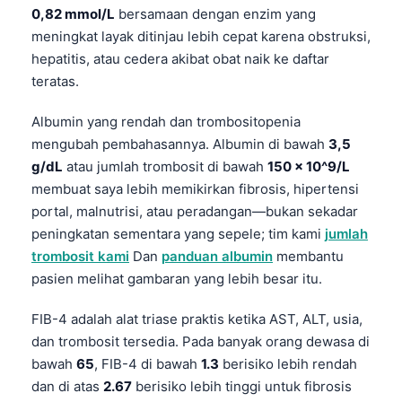
0,82 mmol/L
bersamaan dengan enzim yang
தமிழ்
meningkat layak ditinjau lebih cepat karena obstruksi,
తెలుగు
hepatitis, atau cedera akibat obat naik ke daftar
teratas.
मराठी
اردو
Albumin yang rendah dan trombositopenia
mengubah pembahasannya. Albumin di bawah
3,5
বাংলা
g/dL
atau jumlah trombosit di bawah
150 × 10^9/L
Shqip
membuat saya lebih memikirkan fibrosis, hipertensi
Magyar
portal, malnutrisi, atau peradangan—bukan sekadar
peningkatan sementara yang sepele; tim kami
jumlah
Slovenščina
trombosit kami
Dan
panduan albumin
membantu
한국어
pasien melihat gambaran yang lebih besar itu.
Polski
FIB-4 adalah alat triase praktis ketika AST, ALT, usia,
Lietuvių kalba
dan trombosit tersedia. Pada banyak orang dewasa di
Русский
bawah
65
, FIB-4 di bawah
1.3
berisiko lebih rendah
ქართული
dan di atas
2.67
berisiko lebih tinggi untuk fibrosis