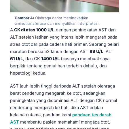
Gambar 4:
Olahraga dapat meningkatkan
aminotransferase dan menyulitkan interpretasi.
A
CK di atas 1000 U/L
dengan peningkatan AST dan
ALT setelah latihan yang intens lebih mengarah pada
stres otot daripada cedera hati primer. Seorang pelari
maraton berusia 52 tahun dengan AST
89 U/L
, ALT
61 U/L
, dan CK
1400 U/L
biasanya membuat saya
berpikir tentang pemulihan terlebih dahulu, dan
hepatologi kedua.
AST jauh lebih tinggi daripada ALT setelah olahraga
berat cenderung mengarah ke otot, sedangkan
peningkatan yang didominasi ALT dengan CK normal
cenderung mengarah ke hati. Jika AST adalah
kelainan utama, panduan kami
panduan tes darah
AST
membantu pasien memahami mengapa otot,