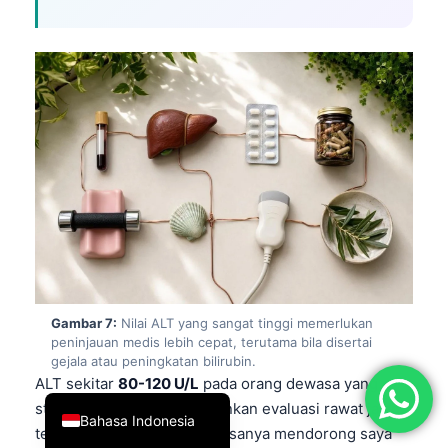
简体中文
Română
Türkçe
Ελληνικά
Português
Español
Italiano
עִבְרִית
Français
العربية
Gambar 7:
Nilai ALT yang sangat tinggi memerlukan
peninjauan medis lebih cepat, terutama bila disertai
Deutsch
gejala atau peningkatan bilirubin.
ALT sekitar
80-120 U/L
pada orang dewasa yang
English
stabil umumnya memungkinkan evaluasi rawat jalan,
Bahasa Indonesia
tetapi ALT
200-300 U/L
biasanya mendorong saya