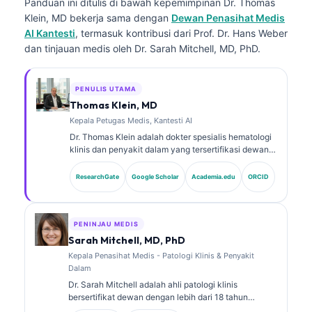
Panduan ini ditulis di bawah kepemimpinan
Dr. Thomas
Klein, MD
bekerja sama dengan
Dewan Penasihat Medis
AI Kantesti
, termasuk kontribusi dari Prof. Dr. Hans Weber
dan tinjauan medis oleh Dr. Sarah Mitchell, MD, PhD.
PENULIS UTAMA
Thomas Klein, MD
Kepala Petugas Medis, Kantesti AI
Dr. Thomas Klein adalah dokter spesialis hematologi
klinis dan penyakit dalam yang tersertifikasi dewan,
dengan lebih dari 15 tahun pengalaman dalam
kedokteran laboratorium dan analisis klinis
ResearchGate
Google Scholar
Academia.edu
ORCID
berbantuan AI. Sebagai Chief Medical Officer di
Kantesti AI, ia memberikan pengawasan klinis
terhadap akurasi medis dari jaringan saraf milik
perusahaan. Dr. Klein telah banyak mempublikasikan
PENINJAU MEDIS
karya tentang interpretasi biomarker dan diagnostik
Sarah Mitchell, MD, PhD
laboratorium pada topik kedokteran laboratorium.
Kepala Penasihat Medis - Patologi Klinis & Penyakit
Dalam
Dr. Sarah Mitchell adalah ahli patologi klinis
bersertifikat dewan dengan lebih dari 18 tahun
pengalaman dalam bidang kedokteran laboratorium