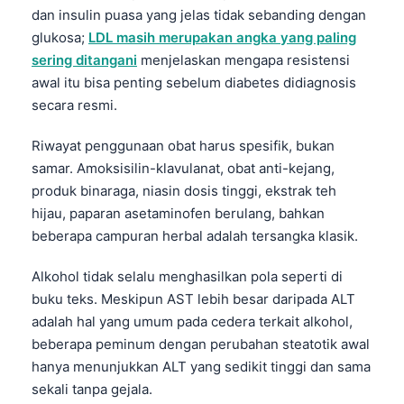
dan insulin puasa yang jelas tidak sebanding dengan
Frysk
glukosa;
LDL masih merupakan angka yang paling
Esperanto
sering ditangani
menjelaskan mengapa resistensi
Беларуская мова
awal itu bisa penting sebelum diabetes didiagnosis
secara resmi.
Татар теле
Кыргызча
Riwayat penggunaan obat harus spesifik, bukan
ئۇيغۇرچە
samar. Amoksisilin-klavulanat, obat anti-kejang,
produk binaraga, niasin dosis tinggi, ekstrak teh
Cebuano
hijau, paparan asetaminofen berulang, bahkan
Basa Jawa
beberapa campuran herbal adalah tersangka klasik.
ພາສາລາວ
Alkohol tidak selalu menghasilkan pola seperti di
Монгол
buku teks. Meskipun AST lebih besar daripada ALT
Afrikaans
adalah hal yang umum pada cedera terkait alkohol,
beberapa peminum dengan perubahan steatotik awal
العربية المغربية
hanya menunjukkan ALT yang sedikit tinggi dan sama
Occitan
sekali tanpa gejala.