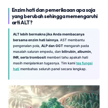
Gàidhlig
Euskara
Enzim hati dan pemeriksaan apa saja
yang berubah sehingga memengaruhi
Македонски јазик
arti ALT?
Latviešu valoda
Galego
ALT lebih bermakna jika Anda membacanya
bersama enzim hati lainnya.
AST membantu
অসমীয়া
pengenalan pola,
ALP dan GGT
mengarah pada
සිංහල
masalah saluran empedu, dan
bilirubin, albumin,
سنڌي
INR, serta trombosit
memberi tahu apakah hati
masih menjalankan tugasnya. Tim kami
tes fungsi
پښتو
hati
membahas seluruh panel secara lengkap.
Slovenčina
Hrvatski
Suomi
Қазақ тілі