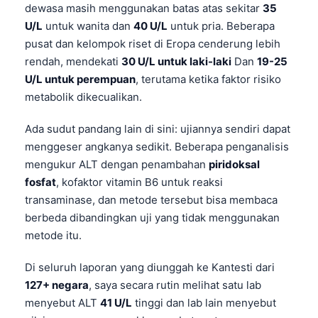
dewasa masih menggunakan batas atas sekitar
35
U/L
untuk wanita dan
40 U/L
untuk pria. Beberapa
pusat dan kelompok riset di Eropa cenderung lebih
rendah, mendekati
30 U/L untuk laki-laki
Dan
19-25
U/L untuk perempuan
, terutama ketika faktor risiko
metabolik dikecualikan.
Ada sudut pandang lain di sini: ujiannya sendiri dapat
menggeser angkanya sedikit. Beberapa penganalisis
mengukur ALT dengan penambahan
piridoksal
fosfat
, kofaktor vitamin B6 untuk reaksi
transaminase, dan metode tersebut bisa membaca
berbeda dibandingkan uji yang tidak menggunakan
metode itu.
Di seluruh laporan yang diunggah ke Kantesti dari
127+ negara
, saya secara rutin melihat satu lab
menyebut ALT
41 U/L
tinggi dan lab lain menyebut