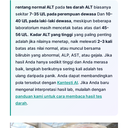
rentang normal ALT
pada
tes darah ALT
biasanya
sekitar
7-35 U/L pada perempuan dewasa
Dan
10-
40 U/L pada laki-laki dewasa
, meskipun beberapa
laboratorium masih mencetak batas atas dari
45-
56 U/L
.
Kadar ALT yang tinggi
yang paling penting
adalah jika nilainya menetap, naik melewati
2–3 kali
batas atas nilai normal, atau muncul bersama
bilirubin yang abnormal, ALP, AST, atau gejala. Jika
hasil Anda hanya sedikit tinggi dan Anda merasa
baik, langkah berikutnya sering kali adalah tes
ulang daripada panik. Anda dapat membandingkan
pola tersebut dengan
Kantesti AI
. Jika Anda baru
mengenal interpretasi hasil lab, mulailah dengan
panduan kami untuk cara membaca hasil tes
darah
.