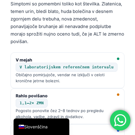
Simptomi so pomembni toliko kot številka. Zlatenica,
简体中文
temen urin, bledi blato, huda bolečina v desnem
Română
zgornjem delu trebuha, nova zmedenost,
ponavljajoče bruhanje ali nenavadne podplutbe
Türkçe
morajo sprožiti nujno oceno tudi, če je ALT le zmerno
Ελληνικά
povišan.
Português
Español
V mejah
Italiano
V laboratorijskem referenčnem intervalu
Običajno pomirjujoče, vendar ne izključi v celoti
עִבְרִית
kronične jetrne bolezni.
Français
Rahlo povišano
العربية
1,1–2× ZMN
Deutsch
Pogosto ponovite čez 2–8 tednov po pregledu
English
alkohola, vadbe, zdravil in dodatkov.
Slovenščina
Zmerno povišano