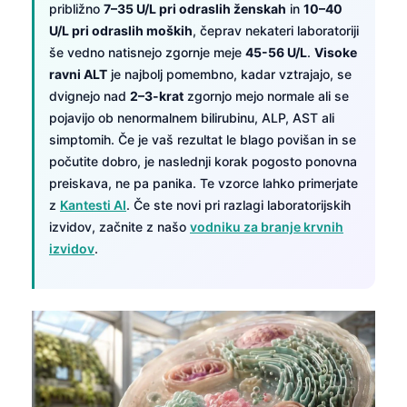
približno
7–35 U/L pri odraslih ženskah
in
10–40
U/L pri odraslih moških
, čeprav nekateri laboratoriji
še vedno natisnejo zgornje meje
45-56 U/L
.
Visoke
ravni ALT
je najbolj pomembno, kadar vztrajajo, se
dvignejo nad
2–3-krat
zgornjo mejo normale ali se
pojavijo ob nenormalnem bilirubinu, ALP, AST ali
simptomih. Če je vaš rezultat le blago povišan in se
počutite dobro, je naslednji korak pogosto ponovna
preiskava, ne pa panika. Te vzorce lahko primerjate
z
Kantesti AI
. Če ste novi pri razlagi laboratorijskih
izvidov, začnite z našo
vodniku za branje krvnih
izvidov
.