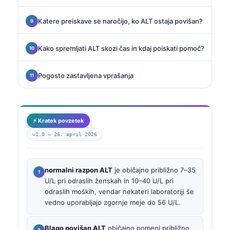
Katere preiskave se naročijo, ko ALT ostaja povišan?
Kako spremljati ALT skozi čas in kdaj poiskati pomoč?
Pogosto zastavljena vprašanja
⚡ Kratek povzetek
v1.0 —
26. april 2026
normalni razpon ALT
je običajno približno 7–35
U/L pri odraslih ženskah in 10–40 U/L pri
odraslih moških, vendar nekateri laboratoriji še
vedno uporabljajo zgornje meje do 56 U/L.
Blago povišan ALT
običajno pomeni približno