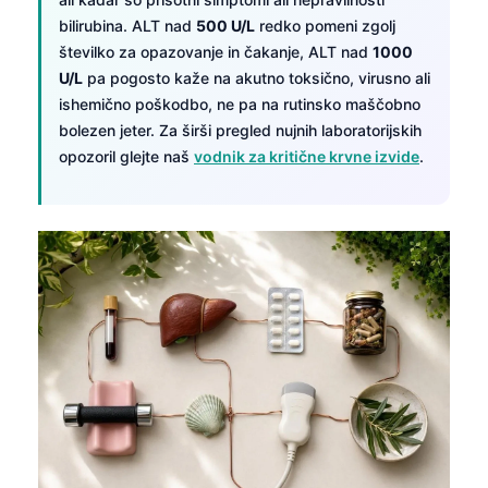
bilirubina. ALT nad
500 U/L
redko pomeni zgolj
தமிழ்
številko za opazovanje in čakanje, ALT nad
1000
తెలుగు
U/L
pa pogosto kaže na akutno toksično, virusno ali
मराठी
ishemično poškodbo, ne pa na rutinsko maščobno
bolezen jeter. Za širši pregled nujnih laboratorijskih
اردو
opozoril glejte naš
vodnik za kritične krvne izvide
.
বাংলা
Shqip
Magyar
한국어
Polski
Lietuvių kalba
Русский
ქართული
Čeština