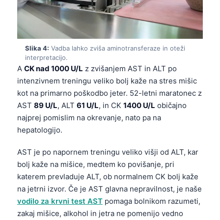
Slika 4:
Vadba lahko zviša aminotransferaze in oteži
interpretacijo.
A
CK nad 1000 U/L
z zvišanjem AST in ALT po
intenzivnem treningu veliko bolj kaže na stres mišic
kot na primarno poškodbo jeter. 52-letni maratonec z
AST
89 U/L
, ALT
61 U/L
, in CK
1400 U/L
običajno
najprej pomislim na okrevanje, nato pa na
hepatologijo.
AST je po napornem treningu veliko višji od ALT, kar
bolj kaže na mišice, medtem ko povišanje, pri
katerem prevladuje ALT, ob normalnem CK bolj kaže
na jetrni izvor. Če je AST glavna nepravilnost, je naše
vodilo za krvni test AST
pomaga bolnikom razumeti,
zakaj mišice, alkohol in jetra ne pomenijo vedno