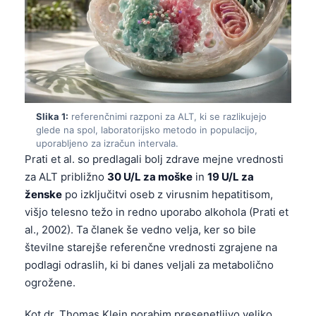
Slika 1:
referenčnimi razponi za ALT, ki se razlikujejo
glede na spol, laboratorijsko metodo in populacijo,
uporabljeno za izračun intervala.
Prati et al. so predlagali bolj zdrave mejne vrednosti
za ALT približno
30 U/L za moške
in
19 U/L za
ženske
po izključitvi oseb z virusnim hepatitisom,
višjo telesno težo in redno uporabo alkohola (Prati et
al., 2002). Ta članek še vedno velja, ker so bile
številne starejše referenčne vrednosti zgrajene na
podlagi odraslih, ki bi danes veljali za metabolično
ogrožene.
Kot dr. Thomas Klein porabim presenetljivo veliko