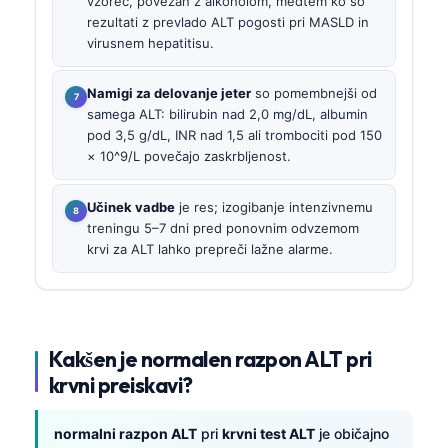
vzorec, povezan z alkoholom, medtem ko so
rezultati z prevlado ALT pogosti pri MASLD in
virusnem hepatitisu.
Namigi za delovanje jeter
so pomembnejši od
samega ALT: bilirubin nad 2,0 mg/dL, albumin
pod 3,5 g/dL, INR nad 1,5 ali trombociti pod 150
× 10^9/L povečajo zaskrbljenost.
Učinek vadbe
je res; izogibanje intenzivnemu
treningu 5–7 dni pred ponovnim odvzemom
krvi za ALT lahko prepreči lažne alarme.
Kakšen je normalen razpon ALT pri
krvni preiskavi?
normalni razpon ALT
pri
krvni test ALT
je običajno