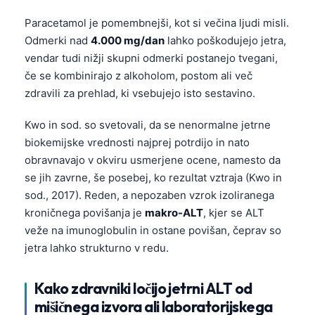
Paracetamol je pomembnejši, kot si večina ljudi misli.
Odmerki nad
4.000 mg/dan
lahko poškodujejo jetra,
vendar tudi nižji skupni odmerki postanejo tvegani,
če se kombinirajo z alkoholom, postom ali več
zdravili za prehlad, ki vsebujejo isto sestavino.
Kwo in sod. so svetovali, da se nenormalne jetrne
biokemijske vrednosti najprej potrdijo in nato
obravnavajo v okviru usmerjene ocene, namesto da
se jih zavrne, še posebej, ko rezultat vztraja (Kwo in
sod., 2017). Reden, a nepozaben vzrok izoliranega
kroničnega povišanja je
makro-ALT
, kjer se ALT
veže na imunoglobulin in ostane povišan, čeprav so
jetra lahko strukturno v redu.
Kako zdravniki ločijo jetrni ALT od
mišičnega izvora ali laboratorijskega