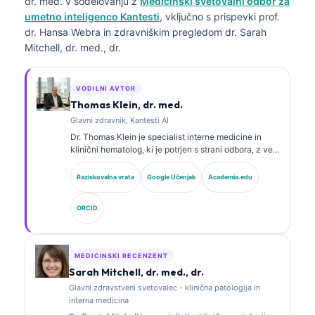
dr. med.
v sodelovanju z
Medicinski svetovalni odbor za
umetno inteligenco Kantesti
, vključno s prispevki prof.
dr. Hansa Webra in zdravniškim pregledom dr. Sarah
Mitchell, dr. med., dr.
VODILNI AVTOR
Thomas Klein, dr. med.
Glavni zdravnik, Kantesti AI
Dr. Thomas Klein je specialist interne medicine in
klinični hematolog, ki je potrjen s strani odbora, z več
kot 15 leti izkušenj na področju laboratorijske
medicine in z analizo kliničnih podatkov s pomočjo
Raziskovalna vrata
Google Učenjak
Academia.edu
umetne inteligence. Kot glavni medicinski direktor pri
Kantesti AI zagotavlja klinični nadzor nad medicinsko
ORCID
točnostjo lastniškega nevronskega omrežja. Dr. Klein
je obsežno objavljal na področju interpretacije
biomarkerjev in laboratorijske diagnostike na temo
laboratorijske medicine.
MEDICINSKI RECENZENT
Sarah Mitchell, dr. med., dr.
Glavni zdravstveni svetovalec - klinična patologija in
interna medicina