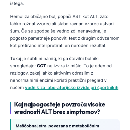
istega.
Hemoliza običajno bolj popači AST kot ALT, zato
lahko rožnat vzorec ali slabo ravnan vzorec ustvari
šum. Če se zgodba še vedno zdi nenavadna, je
pogosto pametneje ponoviti test z drugim odvzemom
kot pretirano interpretirati en neroden rezultat.
Tukaj je subtilni namig, ki ga številni bolniki
spregledajo:
GGT
ne izvira iz mišic. To je eden od
razlogov, zakaj lahko aktivnim odraslim z
nenormalnimi encimi koristi praktični pregled v
našem
vodnik za laboratorijske izvide pri športnikih
.
Kaj najpogosteje povzroča visoke
vrednosti ALT brez simptomov?
Maščobna jetra, povezana z metaboličnim