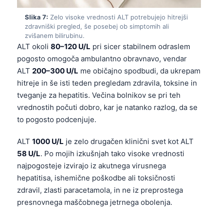
日本語
Slika 7:
Zelo visoke vrednosti ALT potrebujejo hitrejši
Eesti
zdravniški pregled, še posebej ob simptomih ali
zvišanem bilirubinu.
Azərbaycan dili
ALT okoli
80–120 U/L
pri sicer stabilnem odraslem
Bosanski
pogosto omogoča ambulantno obravnavo, vendar
Svenska
ALT
200–300 U/L
me običajno spodbudi, da ukrepam
hitreje in še isti teden pregledam zdravila, toksine in
Српски језик
tveganje za hepatitis. Večina bolnikov se pri teh
Íslenska
vrednostih počuti dobro, kar je natanko razlog, da se
Հայերեն
to pogosto podcenjuje.
Bahasa Indonesia
ALT
1000 U/L
je zelo drugačen klinični svet kot ALT
हिन्दी
58 U/L
. Po mojih izkušnjah tako visoke vrednosti
najpogosteje izvirajo iz akutnega virusnega
Nederlands
hepatitisa, ishemične poškodbe ali toksičnosti
Dansk
zdravil, zlasti paracetamola, in ne iz preprostega
Български
presnovnega maščobnega jetrnega obolenja.
فارسی