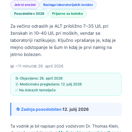
Jetrni encimi
Razlaga laboratorijskih izvidov
Posodobitev 2026
Prijazno za bolnike
Za večino odraslih je ALT približno 7–35 U/L pri
ženskah in 10–40 U/L pri moških, vendar se
laboratoriji razlikujejo. Ključno vprašanje je, kdaj je
mejno odstopanje le šum in kdaj je prvi namig na
jetrno bolezen.
📖 ~11 minut
📅
26. april 2026
📝 Objavljeno:
26. april 2026
🩺 Medicinsko pregledano:
12. julij 2026
✅ Na dokazih temelječe
🔄 Zadnja posodobitev:
12. julij 2026
Ta vodnik je bil napisan pod vodstvom
Dr. Thomas Klein,