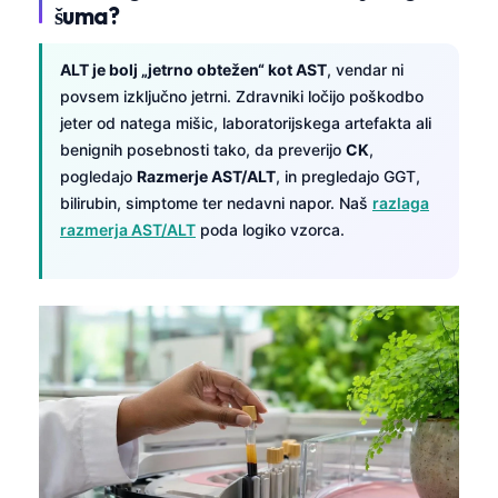
šuma?
ALT je bolj „jetrno obtežen“ kot AST
, vendar ni
povsem izključno jetrni. Zdravniki ločijo poškodbo
jeter od natega mišic, laboratorijskega artefakta ali
benignih posebnosti tako, da preverijo
CK
,
pogledajo
Razmerje AST/ALT
, in pregledajo GGT,
bilirubin, simptome ter nedavni napor. Naš
razlaga
razmerja AST/ALT
poda logiko vzorca.