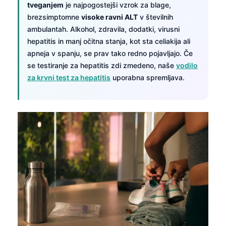
tveganjem
je najpogostejši vzrok za blage,
brezsimptomne
visoke ravni ALT
v številnih
ambulantah. Alkohol, zdravila, dodatki, virusni
hepatitis in manj očitna stanja, kot sta celiakija ali
apneja v spanju, se prav tako redno pojavljajo. Če
se testiranje za hepatitis zdi zmedeno, naše
vodilo
za krvni test za hepatitis
uporabna spremljava.