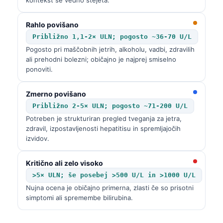
Rahlo povišano
Približno 1,1-2× ULN; pogosto ~36-70 U/L
Pogosto pri maščobnih jetrih, alkoholu, vadbi, zdravilih
ali prehodni bolezni; običajno je najprej smiselno
ponoviti.
Zmerno povišano
Približno 2-5× ULN; pogosto ~71-200 U/L
Potreben je strukturiran pregled tveganja za jetra,
zdravil, izpostavljenosti hepatitisu in spremljajočih
izvidov.
Kritično ali zelo visoko
>5× ULN; še posebej >500 U/L in >1000 U/L
Nujna ocena je običajno primerna, zlasti če so prisotni
simptomi ali spremembe bilirubina.