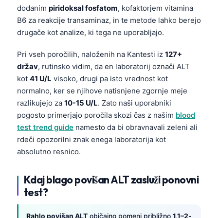
dodanim
piridoksal fosfatom
, kofaktorjem vitamina
B6 za reakcije transaminaz, in te metode lahko berejo
drugače kot analize, ki tega ne uporabljajo.
Pri vseh poročilih, naloženih na Kantesti iz
127+
držav
, rutinsko vidim, da en laboratorij označi ALT
kot
41 U/L
visoko, drugi pa isto vrednost kot
normalno, ker se njihove natisnjene zgornje meje
razlikujejo za
10-15 U/L
. Zato naši uporabniki
pogosto primerjajo poročila skozi čas z našim
blood
test trend guide
namesto da bi obravnavali zeleni ali
rdeči opozorilni znak enega laboratorija kot
absolutno resnico.
Kdaj blago povišan ALT zasluži ponovni
test?
Rahlo povišan ALT
običajno pomeni približno
1,1–2-