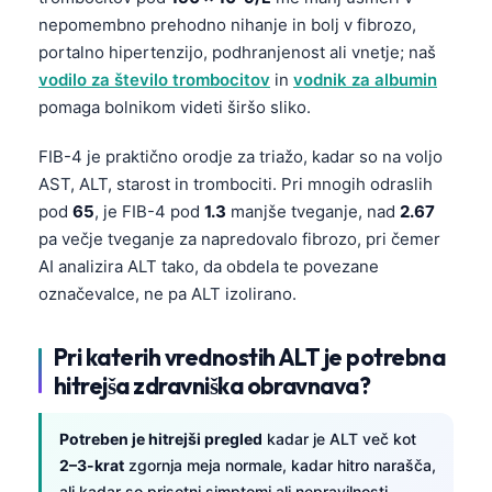
Català
nepomembno prehodno nihanje in bolj v fibrozo,
portalno hipertenzijo, podhranjenost ali vnetje; naš
O‘zbekcha
vodilo za število trombocitov
in
vodnik za albumin
Українська
pomaga bolnikom videti širšo sliko.
አማርኛ
FIB-4 je praktično orodje za triažo, kadar so na voljo
Kiswahili
AST, ALT, starost in trombociti. Pri mnogih odraslih
ភាសាខ្មែរ
pod
65
, je FIB-4 pod
1.3
manjše tveganje, nad
2.67
ဗမာစာ
pa večje tveganje za napredovalo fibrozo, pri čemer
AI analizira ALT tako, da obdela te povezane
ไทย
označevalce, ne pa ALT izolirano.
Tagalog
Tiếng Việt
Pri katerih vrednostih ALT je potrebna
Bahasa Melayu
hitrejša zdravniška obravnava?
മലയാളം
Potreben je hitrejši pregled
kadar je ALT več kot
ಕನ್ನಡ
2–3-krat
zgornja meja normale, kadar hitro narašča,
ગુજરાતી
ali kadar so prisotni simptomi ali nepravilnosti