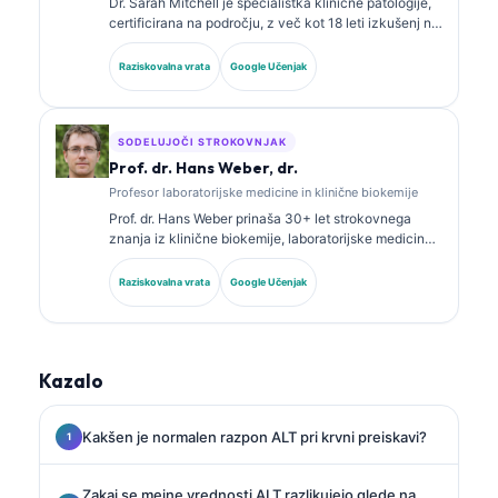
Dr. Sarah Mitchell je specialistka klinične patologije,
certificirana na področju, z več kot 18 leti izkušenj na
področju laboratorijske medicine in diagnostične
analize. Ima specialna certifikata iz klinične kemije in
Raziskovalna vrata
Google Učenjak
je obsežno objavljala o panelih biomarkerjev in
laboratorijski analizi v klinični praksi.
SODELUJOČI STROKOVNJAK
Prof. dr. Hans Weber, dr.
Profesor laboratorijske medicine in klinične biokemije
Prof. dr. Hans Weber prinaša 30+ let strokovnega
znanja iz klinične biokemije, laboratorijske medicine
in raziskav biomarkerjev. Nekdanji predsednik
Nemškega društva za klinično kemijo se osredotoča
Raziskovalna vrata
Google Učenjak
na analizo diagnostičnih panelov, standardizacijo
biomarkerjev in laboratorijsko medicino s pomočjo AI.
Kazalo
Kakšen je normalen razpon ALT pri krvni preiskavi?
Zakaj se mejne vrednosti ALT razlikujejo glede na