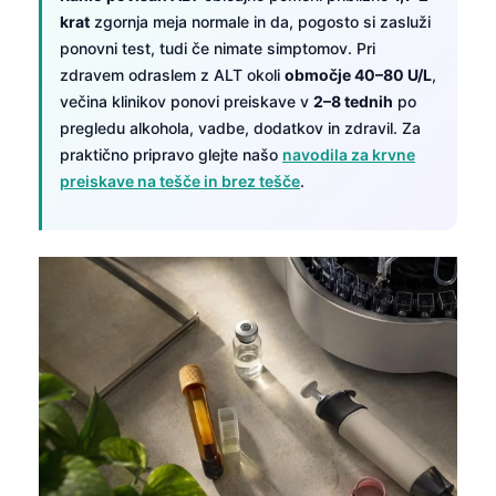
krat
zgornja meja normale in da, pogosto si zasluži
ponovni test, tudi če nimate simptomov. Pri
zdravem odraslem z ALT okoli
območje 40–80 U/L
,
večina klinikov ponovi preiskave v
2–8 tednih
po
pregledu alkohola, vadbe, dodatkov in zdravil. Za
praktično pripravo glejte našo
navodila za krvne
preiskave na tešče in brez tešče
.