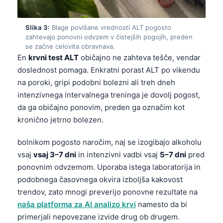
Slika 3:
Blage povišane vrednosti ALT pogosto
zahtevajo ponovni odvzem v čistejših pogojih, preden
se začne celovita obravnava.
En
krvni test ALT
običajno ne zahteva tešče, vendar
doslednost pomaga. Enkratni porast ALT po vikendu
na poroki, gripi podobni bolezni ali treh dneh
intenzivnega intervalnega treninga je dovolj pogost,
da ga običajno ponovim, preden ga označim kot
kronično jetrno bolezen.
bolnikom pogosto naročim, naj se izogibajo alkoholu
vsaj
vsaj 3–7 dni
in intenzivni vadbi vsaj
5–7 dni
pred
ponovnim odvzemom. Uporaba istega laboratorija in
podobnega časovnega okvira izboljša kakovost
trendov, zato mnogi preverijo ponovne rezultate na
naša platforma za AI analizo krvi
namesto da bi
primerjali nepovezane izvide drug ob drugem.