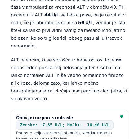
časa v ambulanti za vrednosti ALT v območju 40. Pri
pacientu z ALT
44 U/L
se lahko pove, da je rezultat v
redu, če je laboratorijska meja
56 U/L
, vendar je ista
številka lahko prvi vidni namig za metabolično jetrno
bolezen, ko so trigliceridi, obseg pasu ali ultrazvok
nenormalni.
ALT je encim, ki se sprošča iz hepatocitov; to je
ne
neposreden pokazatelj delovanja jeter. Oseba ima
lahko normalen ALT in še vedno pomembno fibrozo
ali cirozo, deloma zato, ker lahko močno
brazgotinjena jetra izločajo manj encimov kot jetra, ki
so aktivno vneto.
Običajni razpon za odrasle
Ženske: ~7-35 U/L; Moški: ~10-40 U/L
Pogosto velja za znotraj območja, vendar trend in
kontekst še vedno štejeta.