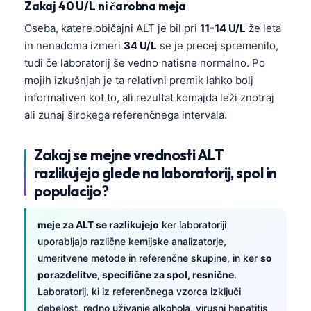
Zakaj 40 U/L ni čarobna meja
Oseba, katere običajni ALT je bil pri
11-14 U/L
že leta
in nenadoma izmeri
34 U/L
se je precej spremenilo,
tudi če laboratorij še vedno natisne normalno. Po
mojih izkušnjah je ta relativni premik lahko bolj
informativen kot to, ali rezultat komajda leži znotraj
ali zunaj širokega referenčnega intervala.
Zakaj se mejne vrednosti ALT
razlikujejo glede na laboratorij, spol in
populacijo?
meje za ALT se razlikujejo
ker laboratoriji
uporabljajo različne kemijske analizatorje,
umeritvene metode in referenčne skupine, in ker
so
porazdelitve, specifične za spol, resnične
.
Laboratorij, ki iz referenčnega vzorca izključi
debelost, redno uživanje alkohola, virusni hepatitis