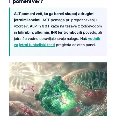
pomeni več?
Frysk
ALT pomeni več, ko ga bereš skupaj z drugimi
Esperanto
jetrnimi encimi.
AST pomaga pri prepoznavanju
Беларуская мова
vzorcev,
ALP in GGT
kaže na težave z žolčevodom
Татар теле
in
bilirubin, albumin, INR ter trombociti
povedo, ali
jetra še vedno opravljajo svojo nalogo. Naš
vodnik
Кыргызча
za jetrni funkcijski testi
pregleda celoten panel.
ئۇيغۇرچە
Cebuano
Basa Jawa
ພາສາລາວ
Монгол
Afrikaans
العربية المغربية
Occitan