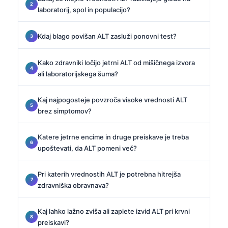
laboratorij, spol in populacijo?
Kdaj blago povišan ALT zasluži ponovni test?
Kako zdravniki ločijo jetrni ALT od mišičnega izvora
ali laboratorijskega šuma?
Kaj najpogosteje povzroča visoke vrednosti ALT
brez simptomov?
Katere jetrne encime in druge preiskave je treba
upoštevati, da ALT pomeni več?
Pri katerih vrednostih ALT je potrebna hitrejša
zdravniška obravnava?
Kaj lahko lažno zviša ali zaplete izvid ALT pri krvni
preiskavi?