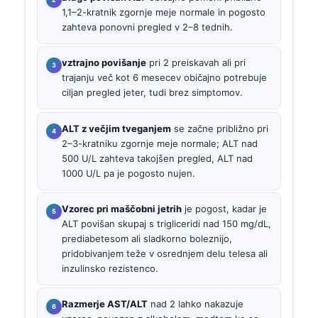
1,1–2-kratnik zgornje meje normale in pogosto
zahteva ponovni pregled v 2–8 tednih.
vztrajno povišanje
pri 2 preiskavah ali pri
trajanju več kot 6 mesecev običajno potrebuje
ciljan pregled jeter, tudi brez simptomov.
ALT z večjim tveganjem
se začne približno pri
2–3-kratniku zgornje meje normale; ALT nad
500 U/L zahteva takojšen pregled, ALT nad
1000 U/L pa je pogosto nujen.
Vzorec pri maščobni jetrih
je pogost, kadar je
ALT povišan skupaj s trigliceridi nad 150 mg/dL,
prediabetesom ali sladkorno boleznijo,
pridobivanjem teže v osrednjem delu telesa ali
inzulinsko rezistenco.
Razmerje AST/ALT
nad 2 lahko nakazuje