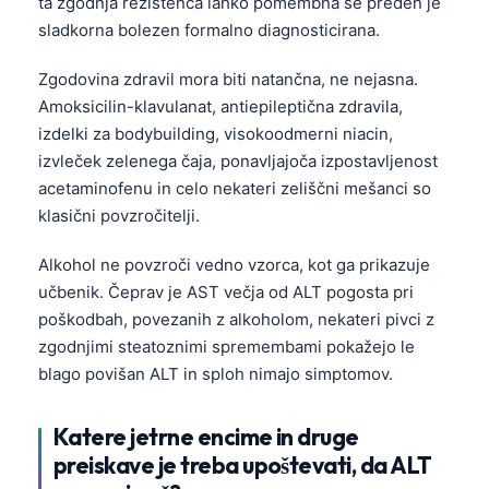
ta zgodnja rezistenca lahko pomembna še preden je
sladkorna bolezen formalno diagnosticirana.
Zgodovina zdravil mora biti natančna, ne nejasna.
Amoksicilin-klavulanat, antiepileptična zdravila,
izdelki za bodybuilding, visokoodmerni niacin,
izvleček zelenega čaja, ponavljajoča izpostavljenost
acetaminofenu in celo nekateri zeliščni mešanci so
klasični povzročitelji.
Alkohol ne povzroči vedno vzorca, kot ga prikazuje
učbenik. Čeprav je AST večja od ALT pogosta pri
poškodbah, povezanih z alkoholom, nekateri pivci z
zgodnjimi steatoznimi spremembami pokažejo le
blago povišan ALT in sploh nimajo simptomov.
Katere jetrne encime in druge
Norsk bokmål
preiskave je treba upoštevati, da ALT
Ślōnskŏ gŏdka