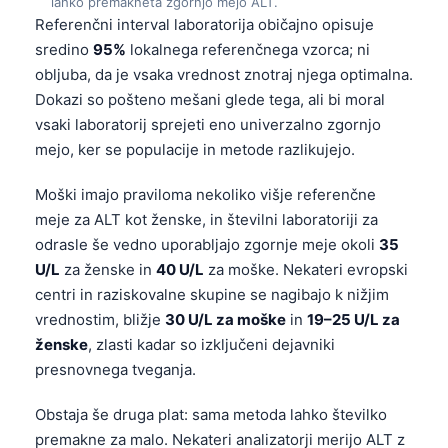
lahko premakneta zgornjo mejo ALT.
Referenčni interval laboratorija običajno opisuje
sredino
95%
lokalnega referenčnega vzorca; ni
obljuba, da je vsaka vrednost znotraj njega optimalna.
Dokazi so pošteno mešani glede tega, ali bi moral
vsaki laboratorij sprejeti eno univerzalno zgornjo
mejo, ker se populacije in metode razlikujejo.
Moški imajo praviloma nekoliko višje referenčne
meje za ALT kot ženske, in številni laboratoriji za
odrasle še vedno uporabljajo zgornje meje okoli
35
U/L
za ženske in
40 U/L
za moške. Nekateri evropski
centri in raziskovalne skupine se nagibajo k nižjim
vrednostim, bližje
30 U/L za moške
in
19–25 U/L za
ženske
, zlasti kadar so izključeni dejavniki
presnovnega tveganja.
Obstaja še druga plat: sama metoda lahko številko
premakne za malo. Nekateri analizatorji merijo ALT z