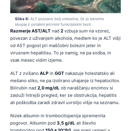
Gàidhlig
Euskara
Slika 6:
ALT postane bolj smiselna, če jo beremo
Македонски јазик
skupaj z ostalimi jetrnimi funkcijskimi testi.
Latviešu valoda
Razmerje AST/ALT
nad
2
vzbuja sum na vzorec,
povezan z uživanjem alkohola, medtem ko je ALT višji
Galego
od AST pogost pri maščobni bolezni jeter in
অসমীয়া
virusnem hepatitisu. To je namig, ne pa sodba, in
සිංහල
vsak mesec vidim izjeme.
سنڌي
ALT z zvišano
ALP
in
GGT
nakazuje holestatsko ali
پښتو
mešano sliko, ne pa izolirano uhajanje iz hepatocitov.
Bilirubin nad
2,0 mg/dL
ob naraščanju encimov si
zasluži hitrejši pregled, ker se obstrukcija, hepatitis
Slovenčina
ali poškodba zaradi zdravil uvrstijo višje na seznamu.
Hrvatski
Nizek albumin in trombocitopenija spremenita
Suomi
pogovor. Albumin pod
3,5 g/dL
ali število
Қазақ тілі
trombocitov pod
150 × 10^9/L
me manj usmeri v