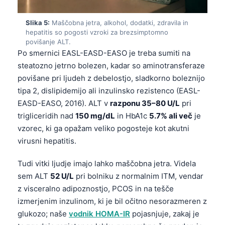
Slika 5:
Maščobna jetra, alkohol, dodatki, zdravila in
hepatitis so pogosti vzroki za brezsimptomno
povišanje ALT.
Po smernici EASL-EASD-EASO je treba sumiti na
steatozno jetrno bolezen, kadar so aminotransferaze
povišane pri ljudeh z debelostjo, sladkorno boleznijo
tipa 2, dislipidemijo ali inzulinsko rezistenco (EASL-
EASD-EASO, 2016). ALT v
razponu 35–80 U/L
pri
trigliceridih nad
150 mg/dL
in HbA1c
5.7% ali več
je
vzorec, ki ga opažam veliko pogosteje kot akutni
virusni hepatitis.
Tudi vitki ljudje imajo lahko maščobna jetra. Videla
sem ALT
52 U/L
pri bolniku z normalnim ITM, vendar
z visceralno adipoznostjo, PCOS in na tešče
izmerjenim inzulinom, ki je bil očitno nesorazmeren z
glukozo; naše
vodnik HOMA-IR
pojasnjuje, zakaj je