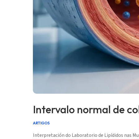
Gàidhlig
Euskara
Македонски јазик
Latviešu valoda
অসমীয়া
සිංහල
سنڌي
پښتو
Slovenčina
Hrvatski
Intervalo normal de co
Suomi
Қазақ тілі
ARTIGOS
Català
Interpretación do Laboratorio de Lipídidos nas Mu