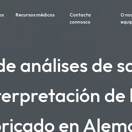
os
Recursos médicos
Contacta
O no
connosco
equi
de análises de s
nterpretación de 
bricado en Alem