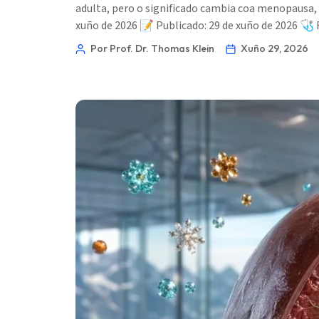
adulta, pero o significado cambia coa menopausa, o
O‘zbekcha
xuño de 2026 📝 Publicado: 29 de xuño de 2026 🩺
Українська
Por Prof. Dr. Thomas Klein
Xuño 29, 2026
አማርኛ
Kiswahili
ភាសាខ្មែរ
ဗမာစာ
ไทย
Tagalog
Tiếng Việt
Bahasa Melayu
മലയാളം
ಕನ್ನಡ
ગુજરાતી
தமிழ்