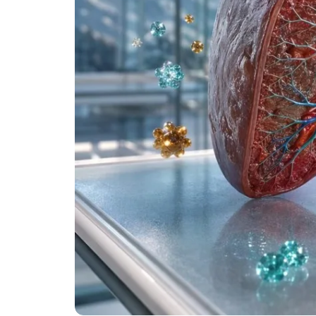
తెలుగు
मराठी
اردو
বাংলা
Shqip
Magyar
Slovenščina
한국어
Polski
Lietuvių kalba
Русский
ქართული
Čeština