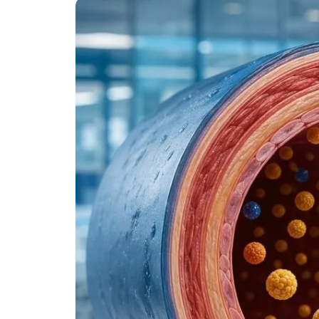
Frysk
Esperanto
Беларуская мова
Татар теле
Кыргызча
ئۇيغۇرچە
Cebuano
Basa Jawa
ພາສາລາວ
Монгол
Afrikaans
العربية المغربية
Occitan