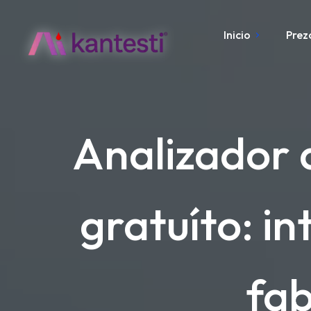
Inicio
Prez
Analizador 
gratuíto: i
fa