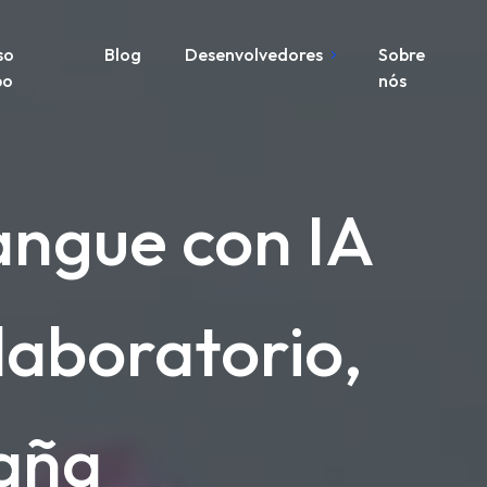
so
Blog
Desenvolvedores
Sobre
po
nós
angue con IA
laboratorio,
aña