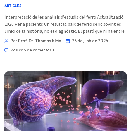
ARTICLES
Interpretació de les anàlisis d’estudis del ferro Actualització
2026 Per a pacients Un resultat baix de ferro sèric sovint és
l’inici de la història, no el diagnòstic. El patró que hi ha entre
ferritina, saturació de transferrina, TIBC, CRP i la CBC
Per Prof. Dr. Thomas Klein
28 de junh de 2026
normalment diu la veritat. 📖 ~11 minuts 📅 28 de juny de
Pas cap de comentaris
2026 📝 Publicat: 28 de juny de 2026 🩺 Revisat mèdicament:
28 de juny de 2026 […]