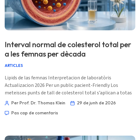
Interval normal de colesterol total per
a les femnas per dècada
ARTICLES
Lipids de las femnas Interpretacion de laboratòris
Actualizacion 2026 Per un public pacient-Friendly Los
meteisses punts de tall de colesterol total s’aplican a totas
las decennias d’adults, mas lo sens cambia amb la
Per Prof. Dr. Thomas Klein
29 de junh de 2026
menopausa, l’istòria d’embaràs, ApoB, los triglicerids, lo risc
Pas cap de comentaris
de diabetis e l’istòria familiala. 📖 ~11 min 📅 29 de junh de
2026 📝 Publicat: 29 de junh de 2026 🩺 Revisat
medicalament: 29 de junh de 2026 ✅ Basat sus d’evidéncias
Aqueste guia foguèt […]