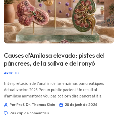
Causes d’Amilasa elevada: pistes del
pàncrees, de la saliva e del ronyó
ARTICLES
Interpretacion de l’analisi de las enzimas pancreàtiques
Actualizacion 2026 Per un public pacient Un resultat
d’amilasa aumentada vòu pas totjorn dire pancreatitis.
L’indici util es lo modèl: lipasa, simptòmas, foncion renala,
Per Prof. Dr. Thomas Klein
28 de junh de 2026
amilasa dins l’urina, medicaments e moment. 📖 ~11
Pas cap de comentaris
minutas 📅 28 de junh de 2026 📝 Publicat: 28 de junh de 2026