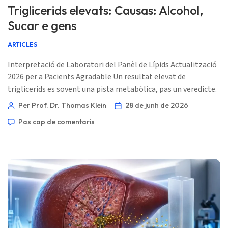
Triglicerids elevats: Causas: Alcohol,
Sucar e gens
ARTICLES
Interpretació de Laboratori del Panèl de Lípids Actualització
2026 per a Pacients Agradable Un resultat elevat de
triglicerids es sovent una pista metabòlica, pas un veredicte.
El patró al seu entorn ens diu si cal culpar el vin d’anit, la
Per Prof. Dr. Thomas Klein
28 de junh de 2026
resisténcia a l’insulina, una medicacion, o un tractament
Pas cap de comentaris
lipidic heretat. 📖 ~11 minuts 📅 28 de junh de 2026 📝
Publicat: 28 de junh de 2026 🩺 Revisat mèdicament: 28 de
[…]
Norsk bokmål