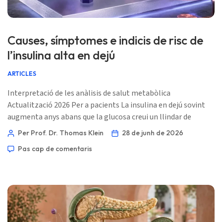
Causes, símptomes e indicis de risc de
l’insulina alta en dejú
ARTICLES
Interpretació de les anàlisis de salut metabòlica
Actualització 2026 Per a pacients La insulina en dejú sovint
augmenta anys abans que la glucosa creui un llindar de
diabetis. La pregunta útil no és només si la insulina és alta,
Per Prof. Dr. Thomas Klein
28 de junh de 2026
sinó quin patró l’envolta. 📖 ~11 minuts 📅 28 de juny de 2026
Pas cap de comentaris
📝 Publicat: 28 de juny de 2026 🩺 Revisat mèdicament: 28 de
juny de 2026 ✅ Basat en l’evidència Aquest guia […]