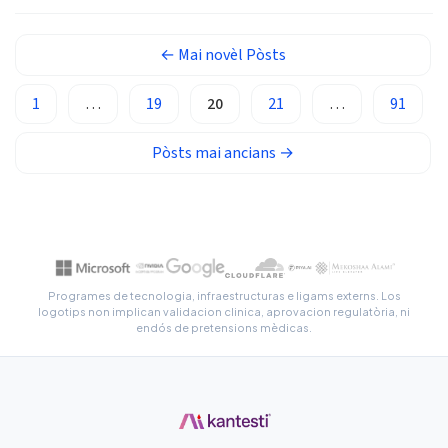
Euskara
←
Mai novèl
Pòsts
Македонски јазик
Latviešu valoda
1
…
19
20
21
…
91
Galego
Pòsts
mai ancians
→
অসমীয়া
සිංහල
سنڌي
پښتو
Programes de tecnologia, infraestructuras e ligams externs. Los
logotips non implican validacion clinica, aprovacion regulatòria, ni
Slovenčina
endós de pretensions mèdicas.
Hrvatski
Suomi
Қазақ тілі