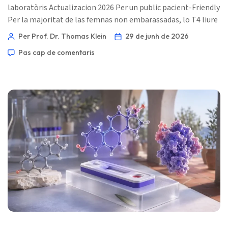
laboratòris Actualizacion 2026 Per un public pacient-Friendly
Per la majoritat de las femnas non embarassadas, lo T4 liure
es aperaquí 0,8–1,8 ng/dL, o 10–23 pmol/L, mas la bona
Per Prof. Dr. Thomas Klein
29 de junh de 2026
interpretacion cambia amb l’exposicion a l’estrogèn, lo
Pas cap de comentaris
trimestre de l’embaràs, lo moment après part, los anticorps
tiroïdals e l’assai que faguètz vòstre laboratòri. 📖 ~11 min
📅 29 de junh de 2026 📝 Publicat: 29 de junh de 2026 🩺
Revisat medicalament […]