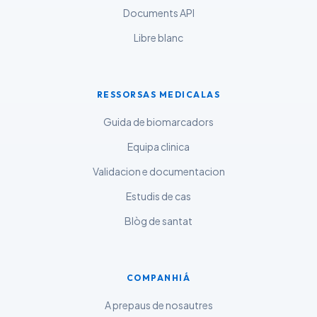
தமிழ்
Documents API
తెలుగు
Libre blanc
मराठी
اردو
RESSORSAS MEDICALAS
বাংলা
Guida de biomarcadors
Shqip
Equipa clinica
Magyar
Validacion e documentacion
Slovenščina
Estudis de cas
한국어
Blòg de santat
Polski
Lietuvių kalba
Русский
COMPANHIÁ
ქართული
A prepaus de nosautres
Čeština