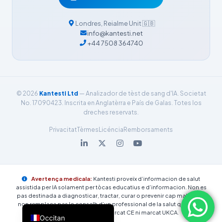
فارسی
简体中文
Londres
,
Reialme Unit
🇬🇧
info@kantesti.net
Română
+44 7508 364740
Türkçe
Ελληνικά
Português
© 2026
Kantesti Ltd
— Analizador de tèst de sang d'IA. Societat
Español
No. 17090423. Inscrita en Anglatèrra e País de Galas. Totes los
dreches reservats.
Italiano
Privacitat
Tèrmes
Licéncia
Remborsaments
עִבְרִית
Français
العربية
Avertença medicala:
Kantesti proveïx d’informacion de salut
Deutsch
assistida per IA solament per tòcas educatius e d’informacion. Non es
pas destinada a diagnosticar, tractar, curar o prevenir cap malautiá e
English
non remplaça pas lo conselh d’un professional de la salut qualificat.
Kantesti es pas encara marcat CE ni marcat UKCA.
Occitan