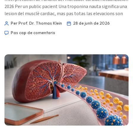
2026 Per un public pacient Una troponina nauta significa una
lesion del musclè cardiac, mas pas totas las elevacions son
un infart. Lo modèl, lo moment, los simptòmas, l’ECG, la
Per Prof. Dr. Thomas Klein
28 de junh de 2026
foncion renala e lo resultat repetit decidisson quant urgent
Pas cap de comentaris
aquò es. 📖 ~11 minutas 📅 28 de junh de 2026 📝 Publicat: 28
de junh de 2026 🩺 Revisat medicalament: 28 de junh de 2026
✅ […]