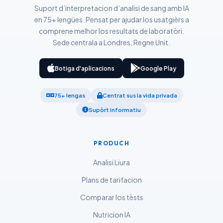
Català
Suport d’interpretacion d’analisi de sang amb IA
O‘zbekcha
en 75+ lengües. Pensat per ajudar los usatgièrs a
comprene melhor los resultats de laboratòri.
Українська
Sede centrala a Londres, Regne Unit.
አማርኛ
Kiswahili
Botiga d'aplicacions
Google Play
ភាសាខ្មែរ
75+ lengas
Centrat sus la vida privada
ဗမာစာ
Supòrt informatiu
ไทย
Tagalog
PRODUCH
Tiếng Việt
Analisi Liura
Bahasa Melayu
Plans de tarifacion
മലയാളം
Comparar los tèsts
ಕನ್ನಡ
ગુજરાતી
Nutricion IA