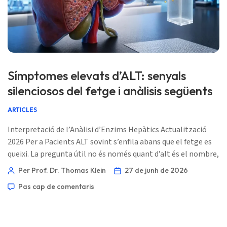
Ślōnskŏ gŏdka
Frysk
Esperanto
Беларуская мова
Татар теле
Símptomes elevats d’ALT: senyals
Кыргызча
silenciosos del fetge i anàlisis següents
ئۇيغۇرچە
ARTICLES
Cebuano
Interpretació de l’Anàlisi d’Enzims Hepàtics Actualització
Basa Jawa
2026 Per a Pacients ALT sovint s’enfila abans que el fetge es
queixi. La pregunta útil no és només quant d’alt és el nombre,
ພາສາລາວ
sinó si la bilirrubina, l’ALP, la GGT, l’INR, els símptomes, els
Per Prof. Dr. Thomas Klein
27 de junh de 2026
Монгол
medicaments, l’alcohol i els marcadors metabòlics apunten
Pas cap de comentaris
Afrikaans
en la mateixa direcció. 📖 ~11 minuts 📅 27 de junh de 2026
📝 Publicat: 27 de junh de 2026 🩺 […]
العربية المغربية
Gàidhlig