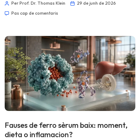
proteïna total; alguns laboratoris n’afegeixen GGT, bilirubina
Per Prof. Dr. Thomas Klein
29 de junh de 2026
directa, globulina o PT/INR. La part complicada és que
Pas cap de comentaris
aquests marcadors mostren de manera indirecta irritació
hepàtica, flux biliar i producció de proteïnes, de manera que
un resultat normal no prova que el fetge […]
Fauses de ferro sèrum baix: moment,
dieta o inflamacion?