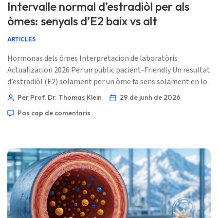
Intervalle normal d’estradiòl per als
òmes: senyals d’E2 baix vs alt
ARTICLES
Hormonas dels òmes Interpretacion de laboratòris
Actualizacion 2026 Per un public pacient-Friendly Un resultat
d’estradiòl (E2) solament per un òme fa sens solament en lo
costat de la testosteròna, SHBG, la massa grasa, los
Per Prof. Dr. Thomas Klein
29 de junh de 2026
marcaires del fetge, l’istòria de medicaments e los
Pas cap de comentaris
simptòmas. Un valor E2 marcat es una pista, pas un òrdre de
tractament automatic. 📖 ~12 min 📅 29 de junh de 2026 📝
Publicat: 29 de junh de 2026 🩺 Revisat medicalament: 29 de
junh de 2026 […]