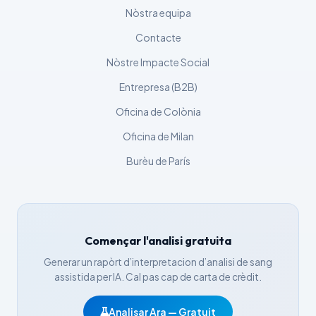
Nòstra equipa
日本語
Contacte
Eesti
Nòstre Impacte Social
Azərbaycan dili
Entrepresa (B2B)
Bosanski
Oficina de Colònia
Svenska
Oficina de Milan
Српски језик
Íslenska
Burèu de París
Հայերեն
Bahasa Indonesia
हिन्दी
Començar l'analisi gratuita
Nederlands
Generar un rapòrt d’interpretacion d’analisi de sang
Dansk
assistida per IA. Cal pas cap de carta de crèdit.
Български
Analisar Ara — Gratuit