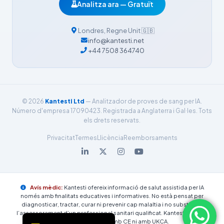
Analitza ara — Gratuït
فارسی
简体中文
Londres
,
Regne Unit
🇬🇧
info@kantesti.net
Română
+44 7508 364740
Türkçe
Ελληνικά
Português
© 2026
Kantesti Ltd
— Analitzador de proves de sang per IA.
Español
Número d'empresa 17090423. Registrada a Anglaterra i Gal·les. Tots
els drets reservats.
Italiano
Privacitat
Termes
Llicència
Reemborsaments
עִבְרִית
Français
العربية
Avís mèdic:
Kantesti ofereix informació de salut assistida per IA
Deutsch
només amb finalitats educatives i informatives. No està pensat per
diagnosticar, tractar, curar ni prevenir cap malaltia i no substitueix
English
l’assessorament d’un professional sanitari qualificat. Kantesti no està
actualment marcat amb CE ni amb UKCA.