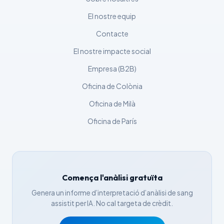
Čeština
El nostre equip
日本語
Contacte
Eesti
El nostre impacte social
Azərbaycan dili
Empresa (B2B)
Bosanski
Oficina de Colònia
Svenska
Oficina de Milà
Српски језик
Íslenska
Oficina de París
Հայերեն
Bahasa Indonesia
हिन्दी
Comença l'anàlisi gratuïta
Nederlands
Genera un informe d’interpretació d’anàlisi de sang
Dansk
assistit per IA. No cal targeta de crèdit.
Български