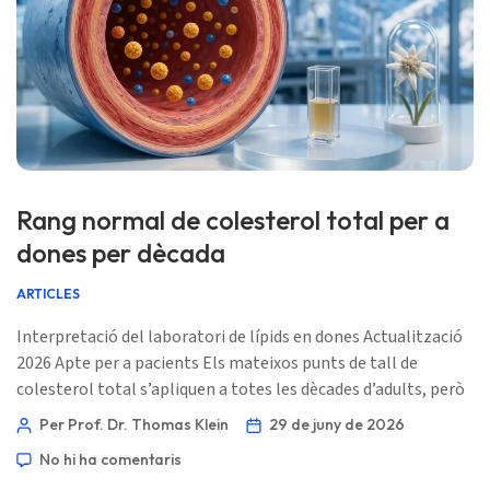
Rang normal de colesterol total per a
dones per dècada
ARTICLES
Interpretació del laboratori de lípids en dones Actualització
2026 Apte per a pacients Els mateixos punts de tall de
colesterol total s’apliquen a totes les dècades d’adults, però
el significat canvia amb la menopausa, l’historial d’embaràs,
Per Prof. Dr. Thomas Klein
29 de juny de 2026
l’ApoB, els triglicèrids, el risc de diabetis i la història familiar.
No hi ha comentaris
📖 ~11 minuts 📅 29 de juny de 2026 📝 Publicat: 29 de juny