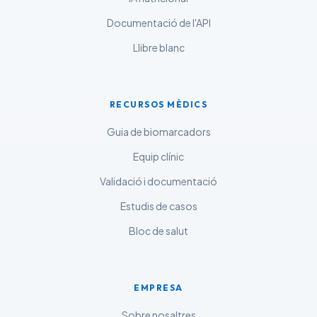
தமிழ்
Documentació de l'API
తెలుగు
Llibre blanc
मराठी
اردو
RECURSOS MÈDICS
বাংলা
Guia de biomarcadors
Shqip
Equip clínic
Magyar
Validació i documentació
Slovenščina
Estudis de casos
한국어
Bloc de salut
Polski
Lietuvių kalba
Русский
EMPRESA
ქართული
Sobre nosaltres