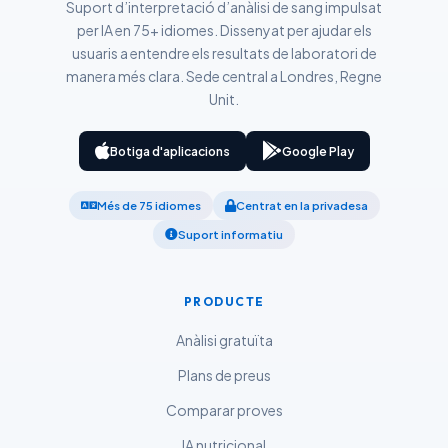
Suport d’interpretació d’anàlisi de sang impulsat
Қазақ тілі
per IA en 75+ idiomes. Dissenyat per ajudar els
O‘zbekcha
usuaris a entendre els resultats de laboratori de
manera més clara. Sede central a Londres, Regne
Українська
Unit.
አማርኛ
Kiswahili
Botiga d'aplicacions
Google Play
ភាសាខ្មែរ
Més de 75 idiomes
Centrat en la privadesa
ဗမာစာ
Suport informatiu
ไทย
Tagalog
PRODUCTE
Tiếng Việt
Anàlisi gratuïta
Bahasa Melayu
Plans de preus
മലയാളം
Comparar proves
ಕನ್ನಡ
ગુજરાતી
IA nutricional