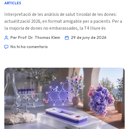
ARTICLES
Interpretació de les anàlisis de salut tiroïdal de les dones:
actualització 2026, en format amigable per a pacients. Per a
la majoria de dones no embarassades, la T4 lliure és
aproximadament de 0,8–1,8 ng/dL, o de 10–23 pmol/L, però
Per Prof. Dr. Thomas Klein
29 de juny de 2026
la interpretació correcta canvia segons l’exposició als
No hi ha comentaris
estrògens, el trimestre de l’embaràs, el moment postpart,
els anticossos tiroïdals i l’assaig que va utilitzar el teu
laboratori. 📖 ~11 minuts 📅 29 de juny de 2026 📝 Publicat:
29 de juny de 2026 🩺 Mèdicament […]