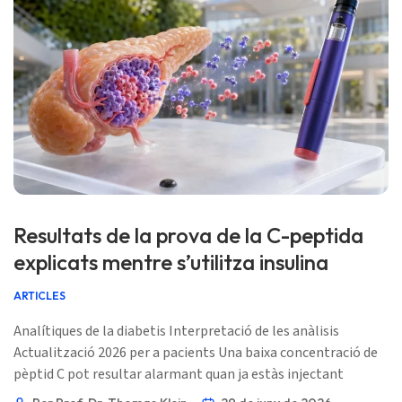
Resultats de la prova de la C-peptida
explicats mentre s’utilitza insulina
ARTICLES
Analítiques de la diabetis Interpretació de les anàlisis
Actualització 2026 per a pacients Una baixa concentració de
pèptid C pot resultar alarmant quan ja estàs injectant
insulina. El truc és saber que el pèptid C mesura el teu