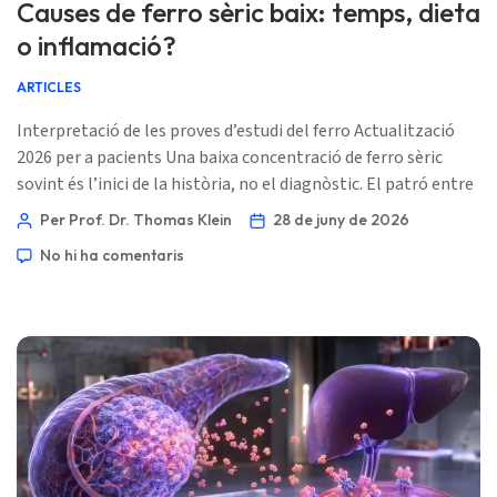
Causes de ferro sèric baix: temps, dieta
o inflamació?
ARTICLES
Interpretació de les proves d’estudi del ferro Actualització
2026 per a pacients Una baixa concentració de ferro sèric
sovint és l’inici de la història, no el diagnòstic. El patró entre
ferritina, saturació de transferrina, TIBC, CRP i la CBC
Per Prof. Dr. Thomas Klein
28 de juny de 2026
normalment diu la veritat. 📖 ~11 minuts 📅 28 de juny de
No hi ha comentaris
2026 📝 Publicat: 28 de juny de 2026 🩺 Revisat mèdicament:
28 de juny de 2026 […]
Norsk bokmål