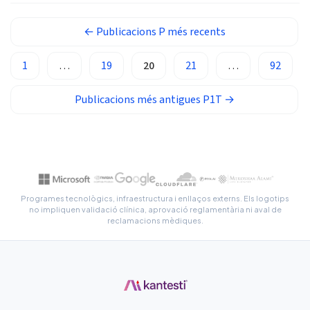
Occitan
Gàidhlig
←
Publicacions
P més recents
Euskara
1
…
19
20
21
…
92
Македонски јазик
Latviešu valoda
Publicacions més antigues
P1T
→
Galego
অসমীয়া
සිංහල
سنڌي
Programes tecnològics, infraestructura i enllaços externs. Els logotips
پښتو
no impliquen validació clínica, aprovació reglamentària ni aval de
reclamacions mèdiques.
Slovenčina
Hrvatski
Suomi