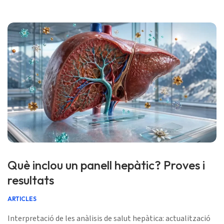
de 2026 🩺 Revisat mèdicament: 29 de juny de 2026 ✅ Basat
en l’evidència Aquesta guia s’ha escrit […]
Què inclou un panell hepàtic? Proves i
resultats
ARTICLES
Interpretació de les anàlisis de salut hepàtica: actualització