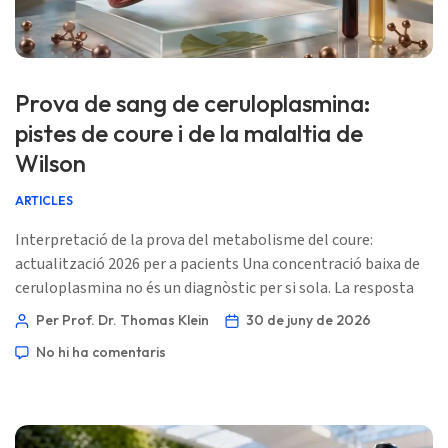
Prova de sang de ceruloplasmina:
pistes de coure i de la malaltia de
Wilson
ARTICLES
Interpretació de la prova del metabolisme del coure:
actualització 2026 per a pacients Una concentració baixa de
ceruloplasmina no és un diagnòstic per si sola. La resposta
útil prové del patró: coure sèric, coure en orina de 24 hores,
Per Prof. Dr. Thomas Klein
30 de juny de 2026
enzims hepàtics, marcadors d’inflamació, símptomes i, de
No hi ha comentaris
vegades, genètica. 📖 ~11 minuts 📅 30 de juny de 2026 📝
Publicat: 30 de juny de 2026 🩺 Revisat mèdicament: 30 de
juny de 2026 […]