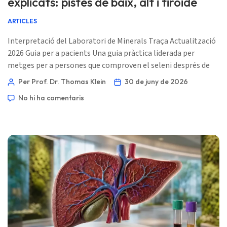
explicats: pistes de baix, alt i tiroide
ARTICLES
Interpretació del Laboratori de Minerals Traça Actualització
2026 Guia per a pacients Una guia pràctica liderada per
metges per a persones que comproven el seleni després de
suplements, preocupacions de tiroides, ingesta baixa,
Per Prof. Dr. Thomas Klein
30 de juny de 2026
malaltia intestinal, embaràs o possible toxicitat. 📖 ~11
No hi ha comentaris
minuts 📅 30 de juny de 2026 📝 Publicat: 30 de juny de 2026
🩺 Revisat mèdicament: 30 de juny de 2026 ✅ Basat en
l’evidència Aquesta guia s’ha escrit sota el lideratge de […]