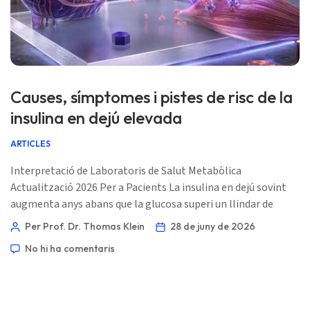
Ślōnskŏ gŏdka
Frysk
Esperanto
Беларуская мова
Causes, símptomes i pistes de risc de la
Татар теле
insulina en dejú elevada
Кыргызча
ARTICLES
ئۇيغۇرچە
Interpretació de Laboratoris de Salut Metabòlica
Cebuano
Actualització 2026 Per a Pacients La insulina en dejú sovint
Basa Jawa
augmenta anys abans que la glucosa superi un llindar de
diabetis. La pregunta útil no és només si la insulina és alta,
ພາສາລາວ
Per Prof. Dr. Thomas Klein
28 de juny de 2026
sinó quin patró l’envolta. 📖 ~11 minuts 📅 28 de juny de 2026
Монгол
No hi ha comentaris
📝 Publicat: 28 de juny de 2026 🩺 Revisat mèdicament: 28 de
Afrikaans
juny de 2026 ✅ Basat en l’evidència Aquesta guia […]
العربية المغربية