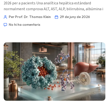
2026 per a pacients Una analítica hepàtica estàndard
normalment comprova ALT, AST, ALP, bilirrubina, albúmina i
proteïna total; alguns laboratoris afegeixen GGT, bilirrubina
Per Prof. Dr. Thomas Klein
29 de juny de 2026
directa, globulina o PT/INR. La part complicada és que
No hi ha comentaris
aquests marcadors mostren de manera indirecta irritació
hepàtica, flux biliar i producció de proteïnes, de manera que
un resultat normal no demostra […]