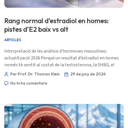
Rang normal d’estradiol en homes:
pistes d’E2 baix vs alt
ARTICLES
Interpretació de les anàlisis d’hormones masculines:
actualització 2026 Perquè un resultat d’estradiol en homes
només té sentit al costat de la testosterona, la SHBG, el
percentatge de greix corporal, els marcadors hepàtics, la
Per Prof. Dr. Thomas Klein
29 de juny de 2026
història de medicació i els símptomes. Un valor E2 marcat és
No hi ha comentaris
una pista, no una ordre automàtica de tractament. 📖 ~12
minuts 📅 29 de juny de 2026 📝 Publicat: 29 de juny de 2026
🩺 Revisat mèdicament: 29 de juny de 2026 […]