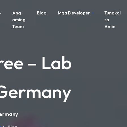
-
Ang
Blog
Mga Developer
Tungkol
aming
sa
Team
Amin
ree – Lab
n Germany
 Germany