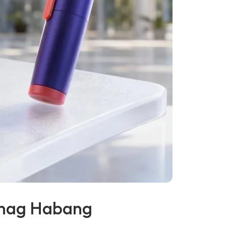
wanag Habang