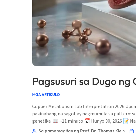
Gàidhlig
Euskara
Македонски јазик
Latviešu valoda
Galego
অসমীয়া
සිංහල
سنڌي
Pagsusuri sa Dugo ng 
پښتو
MGA ARTIKULO
Slovenčina
Copper Metabolism Lab Interpretation 2026 Update
Hrvatski
pakinabang na sagot ay nagmumula sa pattern: s
genetika. 📖 ~11 minuto 📅 Hunyo 30, 2026 📝 Nai
Suomi
Қазақ тілі
Sa pamamagitan ng Prof. Dr. Thomas Klein