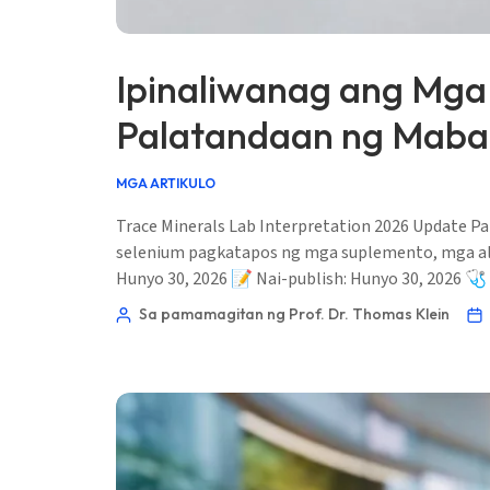
Ipinaliwanag ang Mga 
Palatandaan ng Mabab
MGA ARTIKULO
Trace Minerals Lab Interpretation 2026 Update 
selenium pagkatapos ng mga suplemento, mga alal
Hunyo 30, 2026 📝 Nai-publish: Hunyo 30, 2026 🩺
Sa pamamagitan ng Prof. Dr. Thomas Klein
Norsk bokmål
Ślōnskŏ gŏdka