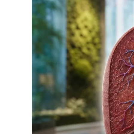
Frysk
Esperanto
Беларуская мова
Татар теле
Кыргызча
ئۇيغۇرچە
Cebuano
Basa Jawa
ພາສາລາວ
Монгол
Afrikaans
العربية المغربية
Occitan