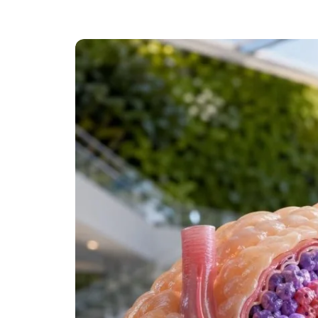
Català
O‘zbekcha
Українська
አማርኛ
Kiswahili
ភាសាខ្មែរ
ဗမာစာ
ไทย
Tiếng Việt
Bahasa Melayu
മലയാളം
ಕನ್ನಡ
ગુજરાતી
தமிழ்