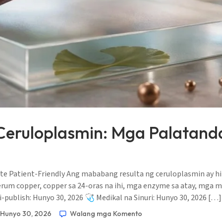
Ceruloplasmin: Mga Palatanda
 Patient-Friendly Ang mababang resulta ng ceruloplasmin ay hindi
erum copper, copper sa 24-oras na ihi, mga enzyme sa atay, mga
-publish: Hunyo 30, 2026 🩺 Medikal na Sinuri: Hunyo 30, 2026 […]
Hunyo 30, 2026
Walang mga Komento