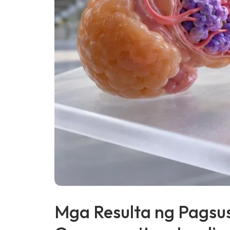
తెలుగు
मराठी
اردو
বাংলা
Shqip
Magyar
Slovenščina
한국어
Polski
Lietuvių kalba
Русский
ქართული
Mga Resulta ng Pagsus
Čeština