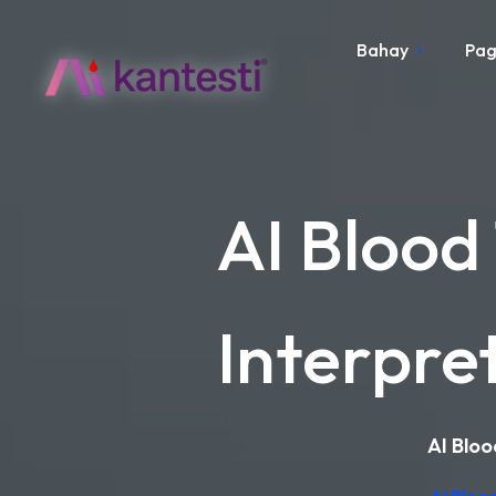
Bahay
Pag
AI Blood
Interpre
AI Bloo