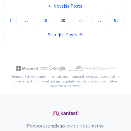
←
Novejše
Posts
Gàidhlig
Euskara
1
…
19
20
21
…
92
Македонски јазик
Starejše
Posts
→
Latviešu valoda
Galego
অসমীয়া
සිංහල
سنڌي
Tehnološki programi, infrastruktura in zunanji povezavi. Logotipi ne
pomenijo klinične validacije, regulativne odobritve ali potrditve
پښتو
medicinskih trditev.
Slovenčina
Hrvatski
Suomi
Podpora za razlago krvne slike z umetno