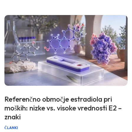
uporabil vaš laboratorij. 📖 ~11 minut 📅 29. junij 2026 📝
Objavljeno: 29. junij 2026 🩺 Medicinsko […]
Referenčno območje estradiola pri
moških: nizke vs. visoke vrednosti E2 –
znaki
ČLANKI