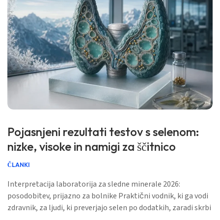
Pojasnjeni rezultati testov s selenom:
nizke, visoke in namigi za ščitnico
ČLANKI
Interpretacija laboratorija za sledne minerale 2026:
posodobitev, prijazno za bolnike Praktični vodnik, ki ga vodi
zdravnik, za ljudi, ki preverjajo selen po dodatkih, zaradi skrbi
za ščitnico, nizkega vnosa, bolezni črevesja, nosečnosti ali