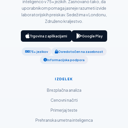
inteligenco v 75+ jezikih. Zasnovano tako, da
Қазақ тілі
uporabnikom pomaga jasneje razumeti izvide
Català
laboratorijskih preiskav. Sedež ima v Londonu,
O‘zbekcha
Združeno kraljestvo.
Українська
Trgovina z aplikacijami
Google Play
አማርኛ
Kiswahili
75+ jezikov
Osredotočen na zasebnost
ភាសាខ្មែរ
Informacijska podpora
ဗမာစာ
ไทย
IZDELEK
Tagalog
Brezplačna analiza
Tiếng Việt
Cenovni načrti
Bahasa Melayu
Primerjaj teste
മലയാളം
Prehranska umetna inteligenca
ಕನ್ನಡ