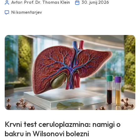
Avtor: Prof. Dr. Thomas Klein
30. junij 2026
morebitne toksičnosti. 📖 ~11 minut 📅 30. junij 2026 📝
Ni komentarjev
Objavljeno: 30. junij 2026 🩺 Medicinsko pregledano: 30. junij
2026 ✅ Na dokazih temelječe Ta vodnik je bil napisan pod
vodstvom […]
Krvni test ceruloplazmina: namigi o
bakru in Wilsonovi bolezni