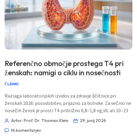
Referenčno območje prostega T4 pri
ženskah: namigi o ciklu in nosečnosti
ČLANKI
Razlaga laboratorijskih izvidov za zdravje ščitnice pri
ženskah 2026: posodobitev, prijazno za bolnike. Za večino ne
nosečih žensk je prosti T4 približno 0,8–1,8 ng/dL ali 10–23
pmol/L, vendar se prava interpretacija spremeni glede na
Avtor: Prof. Dr. Thomas Klein
29. junij 2026
izpostavljenost estrogenu, trimesečje nosečnosti, čas po
Ni komentarjev
porodu, protitelesa proti ščitnici in analizo (test), ki jo je