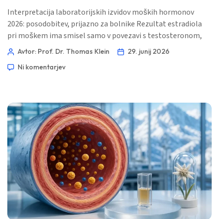
Interpretacija laboratorijskih izvidov moških hormonov
2026: posodobitev, prijazno za bolnike Rezultat estradiola
pri moškem ima smisel samo v povezavi s testosteronom,
SHBG, telesno maščobo, jetrnimi označevalci, zgodovino
Avtor: Prof. Dr. Thomas Klein
29. junij 2026
zdravil in simptomi. Označena vrednost E2 je namig, ne pa
Ni komentarjev
samodejno naročilo za zdravljenje. 📖 ~12 minut 📅 29. junij
2026 📝 Objavljeno: 29. junij 2026 🩺 Medicinsko pregledano:
29. junij 2026 […]