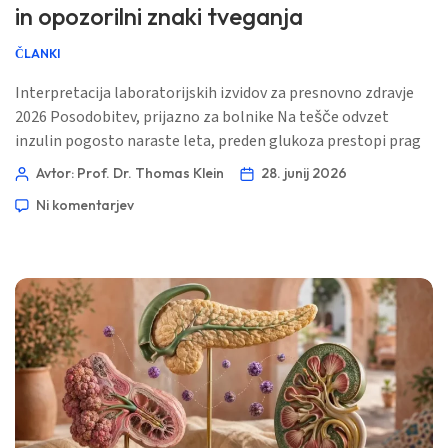
in opozorilni znaki tveganja
ČLANKI
Interpretacija laboratorijskih izvidov za presnovno zdravje
2026 Posodobitev, prijazno za bolnike Na tešče odvzet
inzulin pogosto naraste leta, preden glukoza prestopi prag
za sladkorno bolezen. Koristno vprašanje ni le, ali je inzulin
Avtor: Prof. Dr. Thomas Klein
28. junij 2026
visok, ampak kakšen vzorec ga spremlja. 📖 ~11 minut 📅 28.
Ni komentarjev
junij 2026 📝 Objavljeno: 28. junij 2026 🩺 Medicinsko
pregledano: 28. junij 2026 ✅ Na dokazih temelječe Ta vodnik
[…]
Norsk bokmål