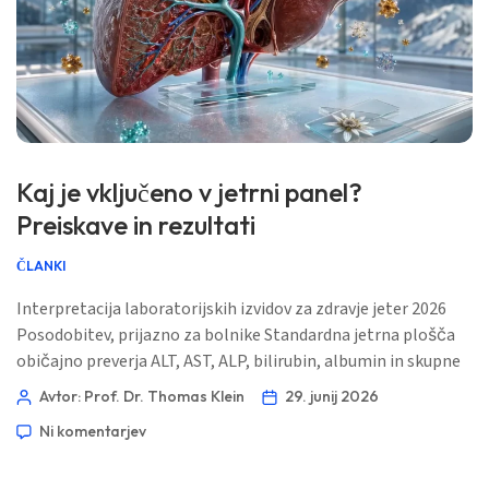
Kaj je vključeno v jetrni panel?
Preiskave in rezultati
ČLANKI
Interpretacija laboratorijskih izvidov za zdravje jeter 2026
Posodobitev, prijazno za bolnike Standardna jetrna plošča
običajno preverja ALT, AST, ALP, bilirubin, albumin in skupne
beljakovine; nekateri laboratoriji dodajo GGT, neposredni
Avtor: Prof. Dr. Thomas Klein
29. junij 2026
bilirubin, globulin ali PT/INR. Težavni del je, da ti označevalci
Ni komentarjev
posredno kažejo draženje jeter, pretok žolča in tvorbo
beljakovin, zato normalen izvid ne dokazuje […]