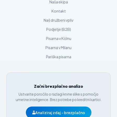
Čeština
Naša ekipa
日本語
Kontakt
Eesti
Naš družbeni vpliv
Azərbaycan dili
Podjetje (B2B)
Bosanski
Pisarna v Kölnu
Svenska
Pisarna v Milanu
Српски језик
Pariška pisarna
Íslenska
Հայերեն
Bahasa Indonesia
Začni brezplačno analizo
हिन्दी
Ustvarite poročilo o razlagi krvne slike s pomočjo
Nederlands
umetne inteligence. Brez potrebe po kreditni kartici.
Dansk
Analiziraj zdaj – brezplačno
Български