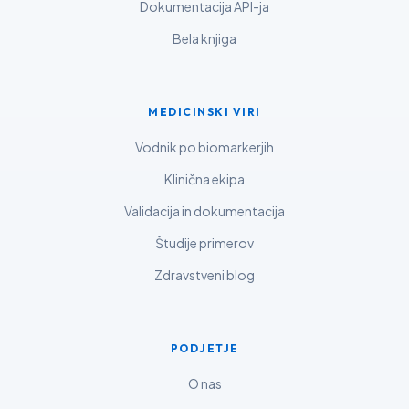
Dokumentacija API-ja
ગુજરાતી
Bela knjiga
தமிழ்
తెలుగు
मराठी
MEDICINSKI VIRI
اردو
Vodnik po biomarkerjih
বাংলা
Klinična ekipa
Shqip
Validacija in dokumentacija
Magyar
Študije primerov
한국어
Zdravstveni blog
Polski
Lietuvių kalba
PODJETJE
Русский
ქართული
O nas