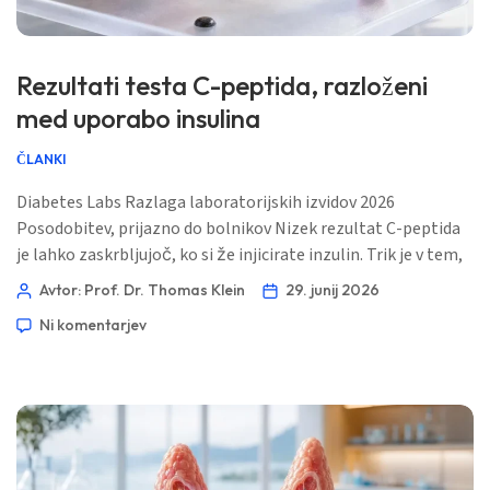
Rezultati testa C-peptida, razloženi
med uporabo insulina
ČLANKI
Diabetes Labs Razlaga laboratorijskih izvidov 2026
Posodobitev, prijazno do bolnikov Nizek rezultat C-peptida
je lahko zaskrbljujoč, ko si že injicirate inzulin. Trik je v tem,
da C-peptid meri vašo trebušno slinavko, ne vašega
Avtor: Prof. Dr. Thomas Klein
29. junij 2026
inzulinskega peresnika. 📖 ~12 minut 📅 29. junij 2026 📝
Ni komentarjev
Objavljeno: 29. junij 2026 🩺 Medicinsko pregledano: 29. junij
2026 ✅ Na dokazih temelječe To vodilo […]