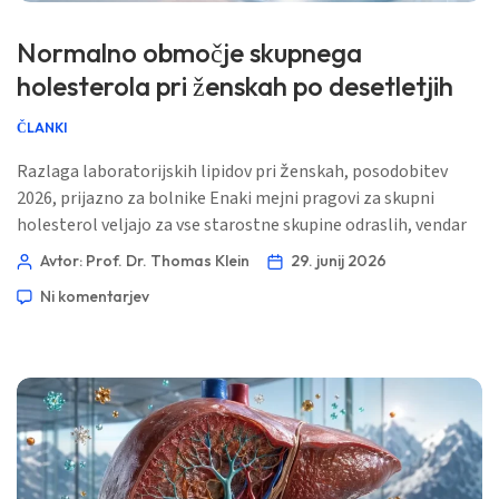
Normalno območje skupnega
holesterola pri ženskah po desetletjih
ČLANKI
Razlaga laboratorijskih lipidov pri ženskah, posodobitev
2026, prijazno za bolnike Enaki mejni pragovi za skupni
holesterol veljajo za vse starostne skupine odraslih, vendar
se njihov pomen spreminja z menopavzo, zgodovino
Avtor: Prof. Dr. Thomas Klein
29. junij 2026
nosečnosti, ApoB, trigliceridi, tveganjem za diabetes in
Ni komentarjev
družinsko anamnezo. 📖 ~11 minut 📅 29. junij 2026 📝
Objavljeno: 29. junij 2026 🩺 Medicinsko pregledano: 29. junij
2026 ✅ Na dokazih temelječe Ta vodnik je bil napisan […]