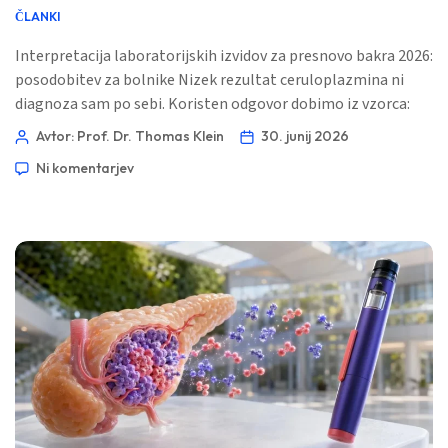
ČLANKI
Interpretacija laboratorijskih izvidov za presnovo bakra 2026:
posodobitev za bolnike Nizek rezultat ceruloplazmina ni
diagnoza sam po sebi. Koristen odgovor dobimo iz vzorca:
serumski baker, baker v 24-urnem urinu, jetrni encimi,
Avtor: Prof. Dr. Thomas Klein
30. junij 2026
označevalci vnetja, simptomi in včasih genetika. 📖 ~11
Ni komentarjev
minut 📅 30. junij 2026 📝 Objavljeno: 30. junij 2026 🩺
Medicinsko pregledano: 30. junij 2026 […]