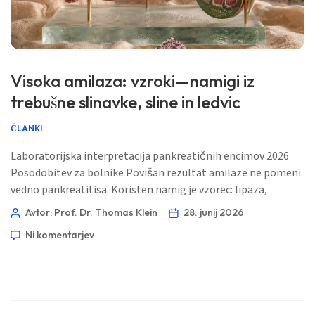
Ślōnskŏ gŏdka
Frysk
Esperanto
Visoka amilaza: vzroki—namigi iz
Беларуская мова
trebušne slinavke, sline in ledvic
Татар теле
Кыргызча
ČLANKI
ئۇيغۇرچە
Laboratorijska interpretacija pankreatičnih encimov 2026
Cebuano
Posodobitev za bolnike Povišan rezultat amilaze ne pomeni
vedno pankreatitisa. Koristen namig je vzorec: lipaza,
Basa Jawa
simptomi, delovanje ledvic, amilaza v urinu, zdravila in
Avtor: Prof. Dr. Thomas Klein
28. junij 2026
ພາສາລາວ
časovni potek. 📖 ~11 minut 📅 28. junij 2026 📝 Objavljeno:
Ni komentarjev
28. junij 2026 🩺 Medicinsko pregledano: 28. junij 2026 ✅ Na
Монгол
dokazih temelječe Ta vodnik je bil napisan […]
Afrikaans
العربية المغربية
Occitan