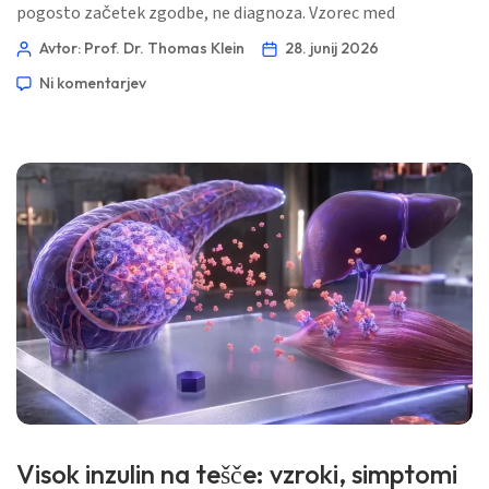
pogosto začetek zgodbe, ne diagnoza. Vzorec med
feritinom, nasičenjem transferina, TIBC, CRP in CBC
Avtor: Prof. Dr. Thomas Klein
28. junij 2026
običajno pove resnico. 📖 ~11 minut 📅 28. junij 2026 📝
Ni komentarjev
Objavljeno: 28. junij 2026 🩺 Medicinsko pregledano: 28. junij
2026 […]
Visok inzulin na tešče: vzroki, simptomi