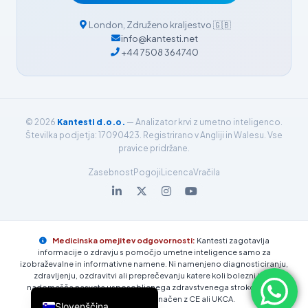
فارسی
London
,
Združeno kraljestvo
🇬🇧
简体中文
info@kantesti.net
+44 7508 364740
Română
Türkçe
Ελληνικά
© 2026
Kantesti d.o.o.
— Analizator krvi z umetno inteligenco.
Português
Številka podjetja: 17090423. Registrirano v Angliji in Walesu. Vse
Español
pravice pridržane.
Italiano
Zasebnost
Pogoji
Licenca
Vračila
עִבְרִית
Français
العربية
Medicinska omejitev odgovornosti:
Kantesti zagotavlja
informacije o zdravju s pomočjo umetne inteligence samo za
Deutsch
izobraževalne in informativne namene. Ni namenjeno diagnosticiranju,
zdravljenju, ozdravitvi ali preprečevanju katere koli bolezni in ne
English
nadomešča nasveta usposobljenega zdravstvenega strokovnjaka.
Kantesti trenutno ni označen z CE ali UKCA.
Slovenščina