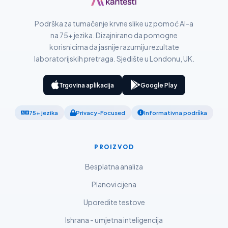
Català
Podrška za tumačenje krvne slike uz pomoć AI-a
O‘zbekcha
na 75+ jezika. Dizajnirano da pomogne
Українська
korisnicima da jasnije razumiju rezultate
laboratorijskih pretraga. Sjedište u Londonu, UK.
አማርኛ
Kiswahili
Trgovina aplikacija
Google Play
ភាសាខ្មែរ
ဗမာစာ
75+ jezika
Privacy-Focused
Informativna podrška
ไทย
Tagalog
PROIZVOD
Tiếng Việt
Besplatna analiza
Bahasa Melayu
Planovi cijena
മലയാളം
Uporedite testove
ಕನ್ನಡ
Ishrana - umjetna inteligencija
ગુજરાતી