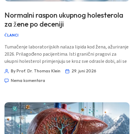
Normalni raspon ukupnog holesterola
za žene po deceniji
ČLANCI
Tumačenje laboratorijskih nalaza lipida kod žena, ažuriranje
2026. Prilagođeno pacijentima. Isti granični pragovi za
ukupni holesterol primjenjuju se kroz sve odrasle dobi, ali se
značenje mijenja s menopauzom, istorijom trudnoća, ApoB,
By Prof. Dr. Thomas Klein
29. juni 2026
trigliceridima, rizikom od dijabetesa i porodičnom
Nema komentara
anamnezom. 📖 ~11 minuta 📅 29. juni 2026 📝 Objavljeno:
29. juni 2026 🩺 Medicinski pregledano: 29. juni 2026 ✅
Zasnovano na dokazima Ovaj vodič je napisan […]
Norsk bokmål
Ślōnskŏ gŏdka