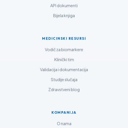
API dokumenti
தமிழ்
Bijela knjiga
తెలుగు
मराठी
اردو
MEDICINSKI RESURSI
বাংলা
Vodič za biomarkere
Shqip
Klinički tim
Magyar
Validacija i dokumentacija
Slovenščina
Studije slučaja
한국어
Zdravstveni blog
Polski
Lietuvių kalba
Русский
KOMPANIJA
ქართული
O nama