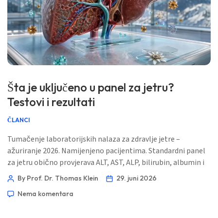
Frysk
Esperanto
Беларуская мова
Татар теле
Кыргызча
Šta je uključeno u panel za jetru?
ئۇيغۇرچە
Testovi i rezultati
Cebuano
ČLANCI
Basa Jawa
Tumačenje laboratorijskih nalaza za zdravlje jetre –
ພາສາລາວ
ažuriranje 2026. Namijenjeno pacijentima. Standardni panel
Монгол
za jetru obično provjerava ALT, AST, ALP, bilirubin, albumin i
Afrikaans
ukupne proteine; neke laboratorije dodaju GGT, direktni
By Prof. Dr. Thomas Klein
29. juni 2026
bilirubin, globulin ili PT/INR. Najteži dio je to što ovi
العربية المغربية
Nema komentara
pokazatelji indirektno ukazuju na iritaciju jetre, protok žuči i
Occitan
proizvodnju proteina, pa normalan nalaz ne dokazuje da je