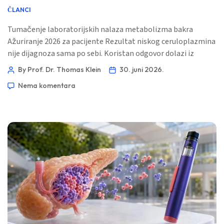
ČLANCI
Tumačenje laboratorijskih nalaza metabolizma bakra
Ažuriranje 2026 za pacijente Rezultat niskog ceruloplazmina
nije dijagnoza sama po sebi. Koristan odgovor dolazi iz
obrasca: serumski bakar, bakar u urinu u 24 sata, enzimi jetre,
By Prof. Dr. Thomas Klein
30. juni 2026.
markeri upale, simptomi i ponekad genetika. 📖 ~11 minuta
Nema komentara
📅 30. juni 2026 📝 Objavljeno: 30. juni 2026 🩺 Medicinski
pregledano: 30. juni 2026 […]