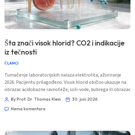
Šta znači visok hlorid? CO2 i indikacije
iz tečnosti
ČLANCI
Tumačenje laboratorijskih nalaza elektrolita, ažuriranje
2026. Pacijentu prilagođeno. Visok hlorid obično ukazuje na
obrazac acidobazne ravnoteže, soli-vode, bubrega ili obrazac
intravenske (IV) tečnosti. Broj postaje klinički koristan tek
By Prof. Dr. Thomas Klein
30. juni 2026.
kada se čita zajedno s CO2/bikarbona­tom, natrijem,
Nema komentara
kreatininom, eGFR, BUN i nedavnim gubicima tečnosti. 📖
~11 minuta 📅 30. juni 2026 📝 Objavljeno: 30. juni 2026 🩺
Medicinski pregledano: 30. juni 2026 […]