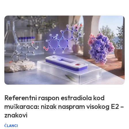
(analizi) koji je koristila vaša laboratorija. 📖 ~11 minuta 📅
29. juni 2026 📝 Objavljeno: 29. juni 2026 🩺 Medicinski […]
Referentni raspon estradiola kod
muškaraca: nizak naspram visokog E2 –
znakovi
ČLANCI