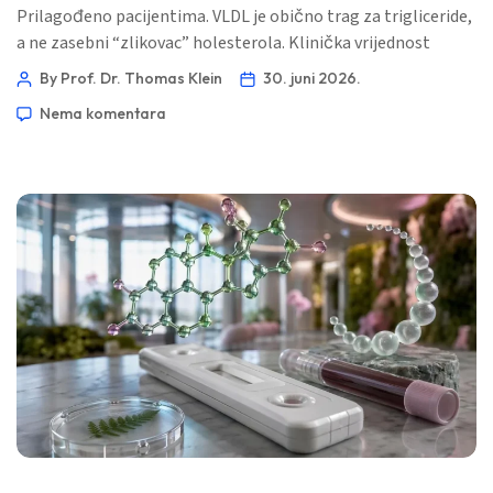
Prilagođeno pacijentima. VLDL je obično trag za trigliceride,
a ne zasebni “zlikovac” holesterola. Klinička vrijednost
dolazi iz čitanja VLDL-a zajedno s trigliceridima, LDL-C, non-
By Prof. Dr. Thomas Klein
30. juni 2026.
HDL-C, ApoB, glukozom i markerima jetre. 📖 ~12 minuta 📅
Nema komentara
30. juni 2026 📝 Objavljeno: 30. juni 2026 🩺 Medicinski
pregledano: 30. juni 2026 ✅ Zasnovano na dokazima Ovaj
vodič […]