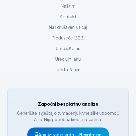
Čeština
Naš tim
日本語
Kontakt
Eesti
Naš društveni uticaj
Azərbaycan dili
Preduzeće (B2B)
Svenska
Ured u Kölnu
Српски језик
Ured u Milanu
Íslenska
Ured u Parizu
Հայերեն
Bahasa Indonesia
हिन्दी
Započni besplatnu analizu
Nederlands
Generišite izvještaj o tumačenju krvne slike uz pomoć
Dansk
AI-a. Nije potrebna kreditna kartica.
Български
فارسی
Analizirajte sada — Besplatno