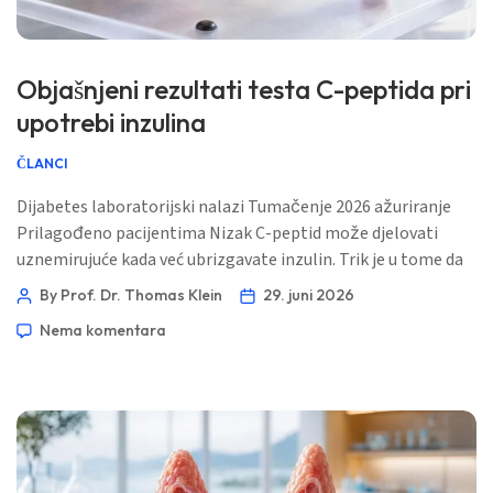
Objašnjeni rezultati testa C-peptida pri
upotrebi inzulina
ČLANCI
Dijabetes laboratorijski nalazi Tumačenje 2026 ažuriranje
Prilagođeno pacijentima Nizak C-peptid može djelovati
uznemirujuće kada već ubrizgavate inzulin. Trik je u tome da
znate da C-peptid mjeri vašu gušteraču, a ne vašu olovku za
By Prof. Dr. Thomas Klein
29. juni 2026
inzulin. 📖 ~12 minuta 📅 29. juni 2026 📝 Objavljeno: 29. juni
Nema komentara
2026 🩺 Medicinski pregledano: 29. juni 2026 ✅ Zasnovano
na dokazima Ovaj vodič […]