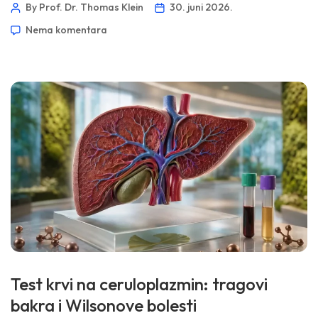
suplementacije, zbog zabrinutosti za štitnu žlijezdu, niskog
By Prof. Dr. Thomas Klein
30. juni 2026.
unosa, bolesti crijeva, trudnoće ili moguće toksičnosti. 📖
Nema komentara
~11 minuta 📅 30. juni 2026 📝 Objavljeno: 30. juni 2026 🩺
Medicinski pregledano: 30. juni 2026 ✅ Zasnovano na
dokazima Ovaj vodič napisan je pod vodstvom […]
Test krvi na ceruloplazmin: tragovi
bakra i Wilsonove bolesti