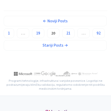
Gàidhlig
jetra […]
Euskara
Македонски јазик
←
Noviji
Posts
Latviešu valoda
1
…
19
20
21
…
92
Galego
অসমীয়া
Stariji
Posts
→
සිංහල
سنڌي
پښتو
Programi tehnologije, infrastruktura i vanjske poveznice. Logotipi ne
Slovenčina
podrazumijevaju kliničku validaciju, regulatorno odobrenje niti podršku
medicinskim tvrdnjama.
Hrvatski
Suomi
Қазақ тілі