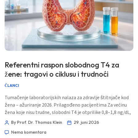
Referentni raspon slobodnog T4 za
žene: tragovi o ciklusu i trudnoći
ČLANCI
Tumačenje laboratorijskih nalaza za zdravlje štitnjače kod
žena – ažuriranje 2026. Prilagođeno pacijentima Za većinu
žena koje nisu trudne, slobodni T4 je otprilike 0,8–1,8 ng/dL,
odnosno 10–23 pmol/L, ali se ispravno tumačenje mijenja
By Prof. Dr. Thomas Klein
29. juni 2026
ovisno o izloženosti estrogenima, trimestru trudnoće,
Nema komentara
vremenu nakon poroda, antitijelima na štitnjaču i testu