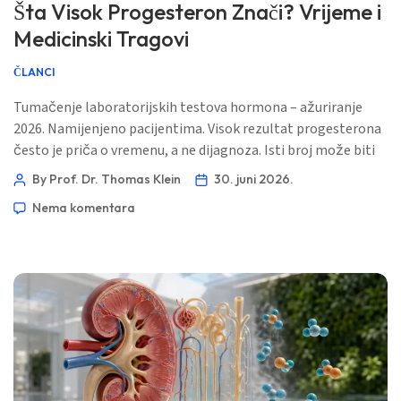
Šta Visok Progesteron Znači? Vrijeme i
Medicinski Tragovi
ČLANCI
Tumačenje laboratorijskih testova hormona – ažuriranje
2026. Namijenjeno pacijentima. Visok rezultat progesterona
često je priča o vremenu, a ne dijagnoza. Isti broj može biti
umirujuć, zavaravajući ili vrijedan daljnjeg ispitivanja, ovisno o
By Prof. Dr. Thomas Klein
30. juni 2026.
danu ciklusa, statusu trudnoće, lijekovima i metodi analize.
Nema komentara
📖 ~10-12 minuta 📅 30. juni 2026 📝 Objavljeno: 30. juni 2026
🩺 Medicinski pregledano: 30. juni […]