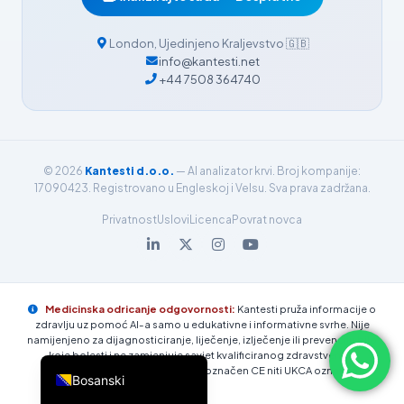
简体中文
London
,
Ujedinjeno Kraljevstvo
🇬🇧
Română
info@kantesti.net
+44 7508 364740
Türkçe
Ελληνικά
Português
Español
© 2026
Kantesti d.o.o.
— AI analizator krvi. Broj kompanije:
17090423. Registrovano u Engleskoj i Velsu. Sva prava zadržana.
Italiano
Privatnost
Uslovi
Licenca
Povrat novca
עִבְרִית
Français
العربية
Medicinska odricanje odgovornosti:
Kantesti pruža informacije o
Deutsch
zdravlju uz pomoć AI-a samo u edukativne i informativne svrhe. Nije
namijenjeno za dijagnosticiranje, liječenje, izlječenje ili prevenciju bilo
English
koje bolesti i ne zamjenjuje savjet kvalificiranog zdravstvenog
stručnjaka. Kantesti trenutno nije označen CE niti UKCA oznakom.
Bosanski