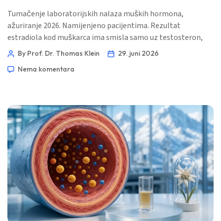
Tumačenje laboratorijskih nalaza muških hormona,
ažuriranje 2026. Namijenjeno pacijentima. Rezultat
estradiola kod muškarca ima smisla samo uz testosteron,
SHBG, tjelesnu masnoću, jetrene markere, anamnezu
By Prof. Dr. Thomas Klein
29. juni 2026
lijekova i simptome. Označena vrijednost E2 je trag, a ne
Nema komentara
automatski nalog za liječenje. 📖 ~12 minuta 📅 29. lipnja
2026. 📝 Objavljeno: 29. lipnja 2026. 🩺 Medicinski
pregledano: 29. lipnja 2026. […]