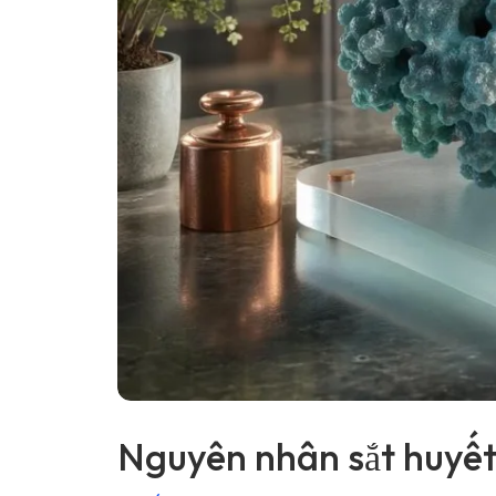
తెలుగు
मराठी
اردو
বাংলা
Shqip
Magyar
Slovenščina
한국어
Polski
Lietuvių kalba
Русский
ქართული
Nguyên nhân sắt huyết 
Čeština