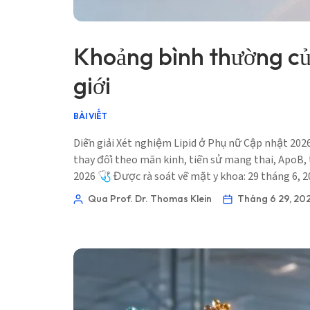
Khoảng bình thường của
giới
BÀI VIẾT
Diễn giải Xét nghiệm Lipid ở Phụ nữ Cập nhật 202
thay đổi theo mãn kinh, tiền sử mang thai, ApoB, 
2026 🩺 Được rà soát về mặt y khoa: 29 tháng 6,
Qua Prof. Dr. Thomas Klein
Tháng 6 29, 20
Norsk bokmål
Ślōnskŏ gŏdka