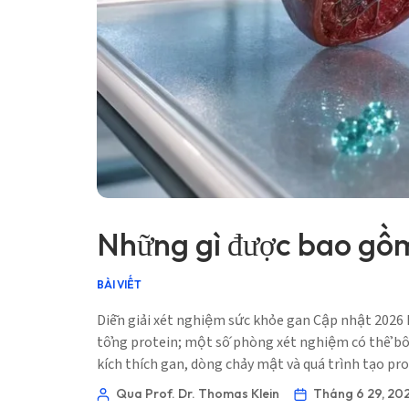
Gàidhlig
Euskara
Македонски јазик
Latviešu valoda
Galego
অসমীয়া
සිංහල
سنڌي
Những gì được bao gồm
پښتو
BÀI VIẾT
Slovenčina
Diễn giải xét nghiệm sức khỏe gan Cập nhật 2026 
Hrvatski
tổng protein; một số phòng xét nghiệm có thể bổ s
kích thích gan, dòng chảy mật và quá trình tạo p
Suomi
Қазақ тілі
Qua Prof. Dr. Thomas Klein
Tháng 6 29, 20