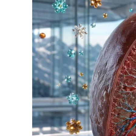
Frysk
Esperanto
Беларуская мова
Татар теле
Кыргызча
ئۇيغۇرچە
Cebuano
Basa Jawa
ພາສາລາວ
Монгол
Afrikaans
العربية المغربية
Occitan