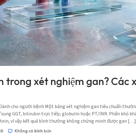
 trong xét nghiệm gan? Các x
Dành cho người bệnh Một bảng xét nghiệm gan tiêu chuẩn thường k
ung GGT, bilirubin trực tiếp, globulin hoặc PT/INR. Phần khó khăn
rotein, vì vậy kết quả bình thường không chứng minh được gan […]
26
Không có bình luận