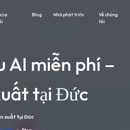
 của
Blog
Nhà phát triển
Về chúng
ôi
tôi
 AI miễn phí –
xuất tại Đức
n xuất tại Đức