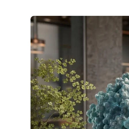
Català
O‘zbekcha
Українська
አማርኛ
Kiswahili
ភាសាខ្មែរ
ဗမာစာ
ไทย
Tagalog
Bahasa Melayu
മലയാളം
ಕನ್ನಡ
ગુજરાતી
தமிழ்