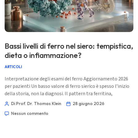
Norsk bokmål
Ślōnskŏ gŏdka
Frysk
Esperanto
Bassi livelli di ferro nel siero: tempistica,
Беларуская мова
dieta o infiammazione?
Татар теле
Кыргызча
ARTICOLI
ئۇيغۇرچە
Interpretazione degli esami del ferro Aggiornamento 2026
per pazienti Un basso valore di ferro sierico è spesso l’inizio
Cebuano
della storia, non la diagnosi. Il pattern tra ferritina,
Basa Jawa
saturazione della transferrina, TIBC, CRP e la CBC di solito
Di Prof. Dr. Thomas Klein
28 giugno 2026
ພາສາລາວ
dice la verità. 📖 ~11 minuti 📅 28 giugno 2026 📝
Nessun commento
Pubblicato: 28 giugno 2026 🩺 Revisione medica: 28 giugno
Монгол
2026 […]
Afrikaans
العربية المغربية