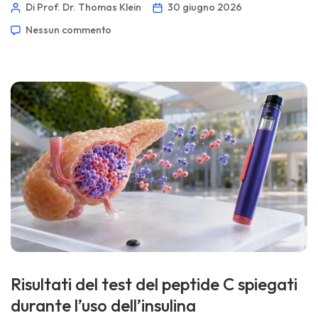
quadro complessivo: rame sierico, rame urinario nelle 24 ore,
Di Prof. Dr. Thomas Klein
30 giugno 2026
enzimi epatici, marcatori di infiammazione, sintomi e
Nessun commento
talvolta genetica. 📖 ~11 minuti 📅 30 giugno 2026 📝
Pubblicato: 30 giugno 2026 🩺 Revisione medica: 30 giugno
2026 […]
Risultati del test del peptide C spiegati
durante l’uso dell’insulina