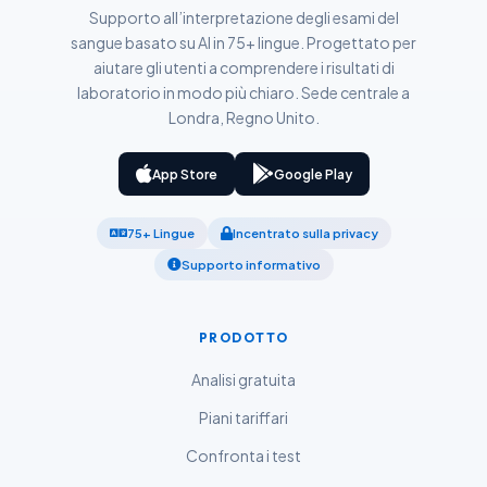
Suomi
Supporto all’interpretazione degli esami del
sangue basato su AI in 75+ lingue. Progettato per
Қазақ тілі
aiutare gli utenti a comprendere i risultati di
Català
laboratorio in modo più chiaro. Sede centrale a
Londra, Regno Unito.
O‘zbekcha
Українська
App Store
Google Play
አማርኛ
Kiswahili
75+ Lingue
Incentrato sulla privacy
ភាសាខ្មែរ
Supporto informativo
ဗမာစာ
ไทย
PRODOTTO
Tagalog
Analisi gratuita
Tiếng Việt
Piani tariffari
Bahasa Melayu
Confronta i test
മലയാളം