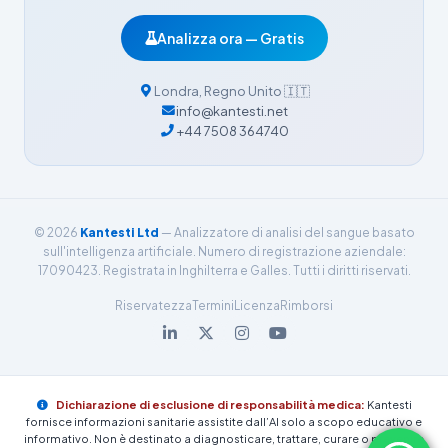
Dansk
Analizza ora — Gratis
Български
فارسی
Londra
,
Regno Unito
🇮🇹
info@kantesti.net
简体中文
+44 7508 364740
Română
Türkçe
Ελληνικά
© 2026
Kantesti Ltd
— Analizzatore di analisi del sangue basato
Português
sull'intelligenza artificiale. Numero di registrazione aziendale:
17090423. Registrata in Inghilterra e Galles. Tutti i diritti riservati.
Español
Riservatezza
Termini
Licenza
Rimborsi
עִבְרִית
Français
العربية
Dichiarazione di esclusione di responsabilità medica:
Kantesti
Deutsch
fornisce informazioni sanitarie assistite dall’AI solo a scopo educativo e
informativo. Non è destinato a diagnosticare, trattare, curare o prevenire