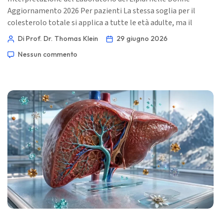
Aggiornamento 2026 Per pazienti La stessa soglia per il
colesterolo totale si applica a tutte le età adulte, ma il
significato cambia con la menopausa, la storia di gravidanza,
Di Prof. Dr. Thomas Klein
29 giugno 2026
ApoB, i trigliceridi, il rischio di diabete e la storia familiare.
Nessun commento
📖 ~11 minuti 📅 29 giugno 2026 📝 Pubblicato: 29 giugno
2026 🩺 Revisione medica: 29 giugno 2026 ✅ Basato su
evidenze Questa guida è stata scritta […]