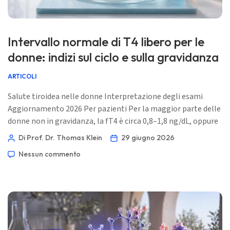
Intervallo normale di T4 libero per le
donne: indizi sul ciclo e sulla gravidanza
ARTICOLI
Salute tiroidea nelle donne Interpretazione degli esami
Aggiornamento 2026 Per pazienti Per la maggior parte delle
donne non in gravidanza, la fT4 è circa 0,8–1,8 ng/dL, oppure
10–23 pmol/L, ma l’interpretazione corretta cambia in base
Di Prof. Dr. Thomas Klein
29 giugno 2026
all’esposizione agli estrogeni, al trimestre di gravidanza, al
Nessun commento
timing nel post-partum, agli anticorpi tiroidei e al test
(saggio) che ha usato il tuo laboratorio. 📖 ~11 minuti 📅 29
giugno 2026 📝 Pubblicato: 29 giugno 2026 🩺 Revisione
medica […]