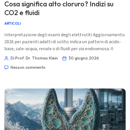
Cosa significa alto cloruro? Indizi su
CO2 e fluidi
ARTICOLI
Interpretazione degli esami degli elettroliti Aggiornamento
2026 per pazienti adatti di solito indica un pattern di acido-
base, sale-acqua, renale o di fluidi per via endovenosa. Il
numero diventa clinicamente utile solo quando viene letto
Di Prof. Dr. Thomas Klein
30 giugno 2026
insieme a CO2/bicarbonato, sodio, creatinina, eGFR, BUN e
Nessun commento
alle perdite di liquidi recenti. 📖 ~11 minuti 📅 30 giugno
2026 📝 Pubblicato: 30 giugno 2026 🩺 Revisione medica: 30
giugno 2026 […]