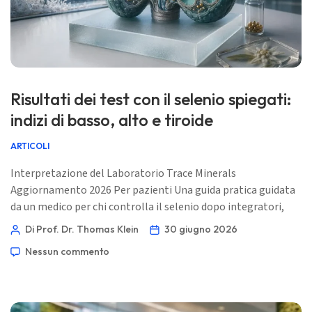
Risultati dei test con il selenio spiegati:
indizi di basso, alto e tiroide
ARTICOLI
Interpretazione del Laboratorio Trace Minerals
Aggiornamento 2026 Per pazienti Una guida pratica guidata
da un medico per chi controlla il selenio dopo integratori,
preoccupazioni tiroidee, apporto insufficiente, malattie
Di Prof. Dr. Thomas Klein
30 giugno 2026
intestinali, gravidanza o possibile tossicità. 📖 ~11 minuti
Nessun commento
📅 30 giugno 2026 📝 Pubblicato: 30 giugno 2026 🩺
Revisione medica: 30 giugno 2026 ✅ Basata su evidenze
Questa guida è stata scritta sotto la guida di […]