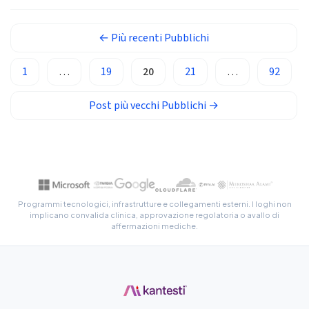
Occitan
←
Più recenti
Pubblichi
Gàidhlig
Euskara
1
…
19
20
21
…
92
Македонски јазик
Post più vecchi
Pubblichi
→
Latviešu valoda
Galego
অসমীয়া
සිංහල
سنڌي
Programmi tecnologici, infrastrutture e collegamenti esterni. I loghi non
implicano convalida clinica, approvazione regolatoria o avallo di
پښتو
affermazioni mediche.
Slovenčina
Hrvatski