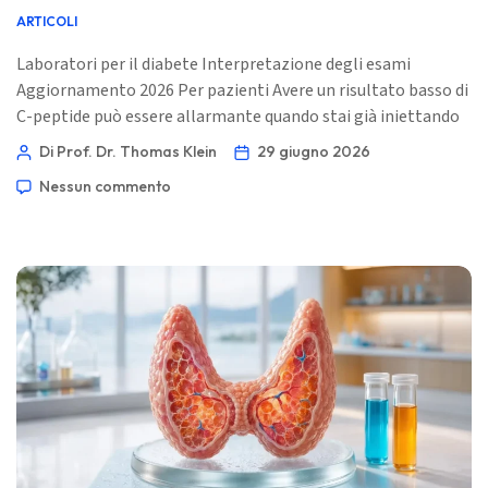
ARTICOLI
Laboratori per il diabete Interpretazione degli esami
Aggiornamento 2026 Per pazienti Avere un risultato basso di
C-peptide può essere allarmante quando stai già iniettando
insulina. Il trucco è sapere che il C-peptide misura il tuo
Di Prof. Dr. Thomas Klein
29 giugno 2026
pancreas, non la tua penna per insulina. 📖 ~12 minuti 📅 29
Nessun commento
giugno 2026 📝 Pubblicato: 29 giugno 2026 🩺 Revisione
medica: 29 giugno 2026 ✅ Basato su prove Questa guida […]