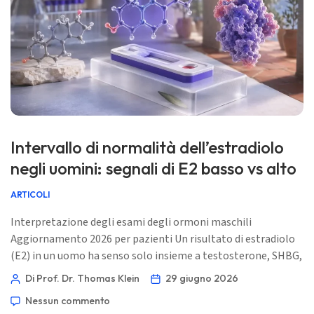
Intervallo di normalità dell’estradiolo
negli uomini: segnali di E2 basso vs alto
ARTICOLI
Interpretazione degli esami degli ormoni maschili
Aggiornamento 2026 per pazienti Un risultato di estradiolo
(E2) in un uomo ha senso solo insieme a testosterone, SHBG,
massa grassa, marcatori epatici, anamnesi farmacologica e
Di Prof. Dr. Thomas Klein
29 giugno 2026
sintomi. Un valore E2 segnalato è un indizio, non un ordine
Nessun commento
automatico di trattamento. 📖 ~12 minuti 📅 29 giugno