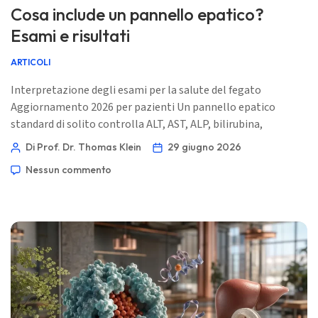
Cosa include un pannello epatico?
Esami e risultati
ARTICOLI
Interpretazione degli esami per la salute del fegato
Aggiornamento 2026 per pazienti Un pannello epatico
standard di solito controlla ALT, AST, ALP, bilirubina,
albumina e proteine totali; alcuni laboratori aggiungono
Di Prof. Dr. Thomas Klein
29 giugno 2026
GGT, bilirubina diretta, globuline o PT/INR. La parte difficile è
Nessun commento
che questi marcatori mostrano indirettamente irritazione
epatica, flusso biliare e produzione di proteine, quindi un
risultato normale non dimostra che il fegato […]