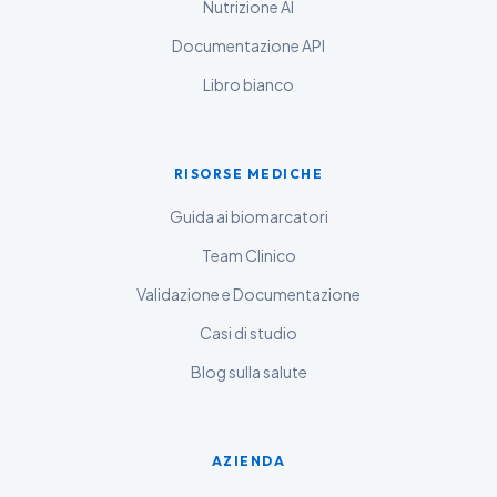
Nutrizione AI
ಕನ್ನಡ
Documentazione API
ગુજરાતી
Libro bianco
தமிழ்
తెలుగు
RISORSE MEDICHE
मराठी
اردو
Guida ai biomarcatori
বাংলা
Team Clinico
Shqip
Validazione e Documentazione
Magyar
Casi di studio
Slovenščina
Blog sulla salute
한국어
Polski
AZIENDA
Lietuvių kalba