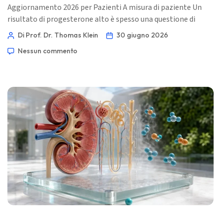
Aggiornamento 2026 per Pazienti A misura di paziente Un
risultato di progesterone alto è spesso una questione di
tempistica, non una diagnosi. Lo stesso valore può essere
Di Prof. Dr. Thomas Klein
30 giugno 2026
rassicurante, fuorviante o meritevole di approfondimento a
Nessun commento
seconda del giorno del ciclo, dello stato di gravidanza, dei
farmaci e del metodo di analisi. 📖 ~10-12 minuti 📅 30
giugno 2026 📝 Pubblicato: 30 giugno 2026 🩺 Revisione
Medica: 30 giugno […]