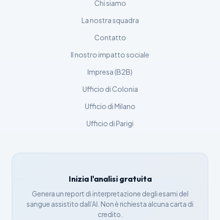
Chi siamo
Русский
ქართული
La nostra squadra
Čeština
Contatto
日本語
Il nostro impatto sociale
Eesti
Impresa (B2B)
Azərbaycan dili
Ufficio di Colonia
Bosanski
Ufficio di Milano
Svenska
Ufficio di Parigi
Српски језик
Íslenska
Հայերեն
Inizia l'analisi gratuita
Bahasa Indonesia
Genera un report di interpretazione degli esami del
हिन्दी
sangue assistito dall’AI. Non è richiesta alcuna carta di
Nederlands
credito.