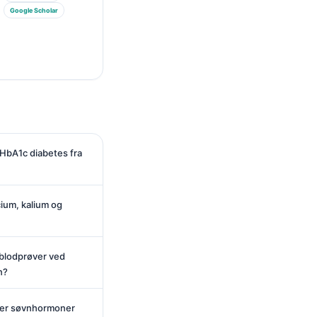
Google Scholar
 HbA1c diabetes fra
ium, kalium og
 blodprøver ved
n?
eller søvnhormoner