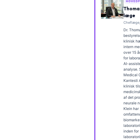
HOVEDF
Frysk
Thomas
læge
Esperanto
Cheflæge,
Беларуская мова
Dr. Thoma
bestyrels
Татар теле
klinisk 
intern me
Кыргызча
over 15 å
ئۇيغۇرچە
for labor
AI-assiste
Cebuano
analyse.
Medical O
Basa Jawa
Kantesti 
klinisk t
ພາສາລາວ
medicins
af det pr
Монгол
neurale n
Klein har
Afrikaans
omfatten
العربية المغربية
biomarke
laborator
Occitan
inden for
laborato