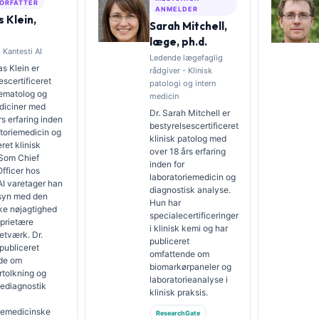
ORFATTER
ANMELDER
 Klein,
Sarah Mitchell,
læge, ph.d.
 Kantesti AI
Ledende lægefaglig
s Klein er
rådgiver - Klinisk
escertificeret
patologi og intern
hæmatolog og
medicin
diciner med
Dr. Sarah Mitchell er
rs erfaring inden
bestyrelsescertificeret
atoriemedicin og
klinisk patolog med
ret klinisk
over 18 års erfaring
 Som Chief
inden for
fficer hos
laboratoriemedicin og
AI varetager han
diagnostisk analyse.
ilsyn med den
Hun har
ke nøjagtighed
specialecertificeringer
oprietære
i klinisk kemi og har
etværk. Dr.
publiceret
 publiceret
omfattende om
de om
biomarkørpaneler og
rtolkning og
laboratorieanalyse i
iediagnostik
klinisk praksis.
riemedicinske
ResearchGate