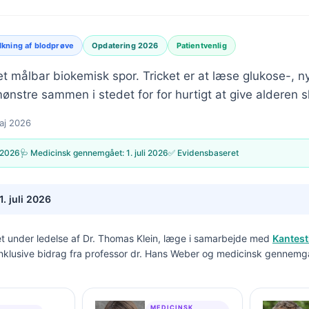
lkning af blodprøve
Opdatering 2026
Patientvenlig
et målbar biokemisk spor. Tricket er at læse glukose-, nyr
nstre sammen i stedet for for hurtigt at give alderen s
aj 2026
 2026
🩺 Medicinsk gennemgået:
1. juli 2026
✅ Evidensbaseret
1. juli 2026
t under ledelse af
Dr. Thomas Klein, læge
i samarbejde med
Kantest
inklusive bidrag fra professor dr. Hans Weber og medicinsk gennemg
MEDICINSK