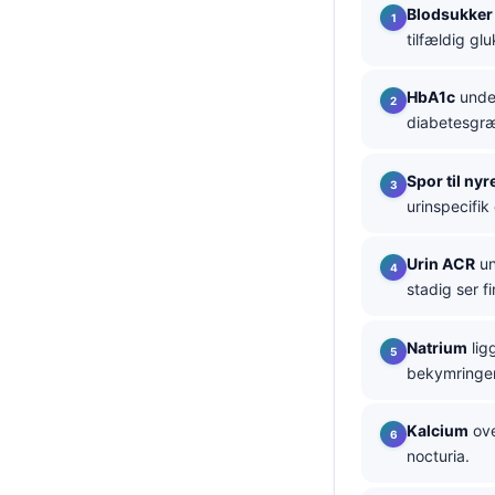
Blodsukker 
தமிழ்
tilfældig g
తెలుగు
HbA1c
under
मराठी
diabetesgræ
اردو
বাংলা
Spor til ny
urinspecifik
Shqip
Magyar
Urin ACR
un
Slovenščina
stadig ser fi
한국어
Natrium
lig
Polski
bekymringen
Lietuvių kalba
Kalcium
ove
Русский
nocturiа.
ქართული