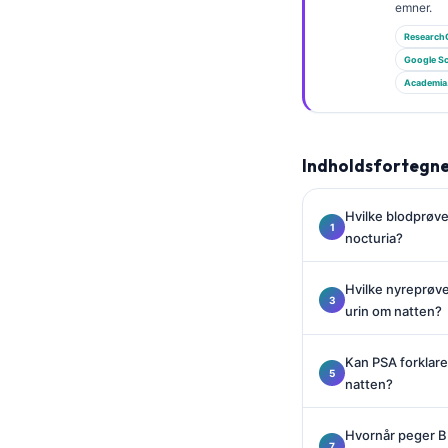
Gàidhlig
emner.
Euskara
Research
Google Sc
Македонски јазик
Academia
Latviešu valoda
Galego
Indholdsfortegne
অসমীয়া
සිංහල
Hvilke blodprøve
سنڌي
nocturiа?
پښتو
Hvilke nyreprøve
urin om natten?
Slovenčina
Kan PSA forklare
Hrvatski
natten?
Suomi
Қазақ тілі
Hvornår peger B