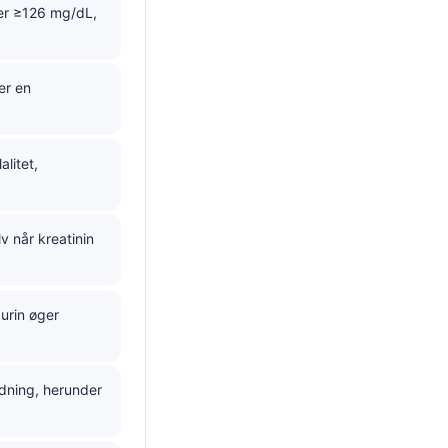
er ≥126 mg/dL,
er en
litet,
 når kreatinin
urin øger
adning, herunder