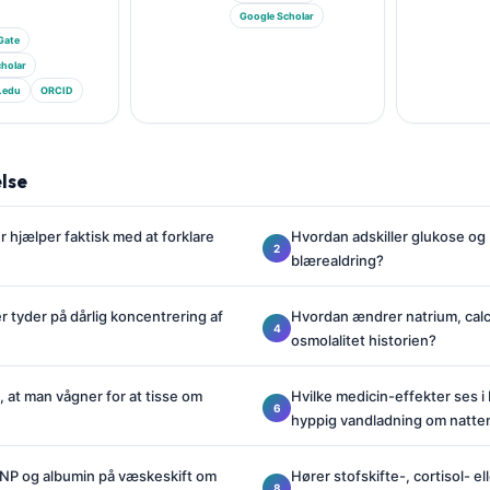
Google Scholar
Gate
holar
.edu
ORCID
lse
r hjælper faktisk med at forklare
Hvordan adskiller glukose og
blærealdring?
r tyder på dårlig koncentrering af
Hvordan ændrer natrium, calc
osmolalitet historien?
, at man vågner for at tisse om
Hvilke medicin-effekter ses i
hyppig vandladning om natte
NP og albumin på væskeskift om
Hører stofskifte-, cortisol- 