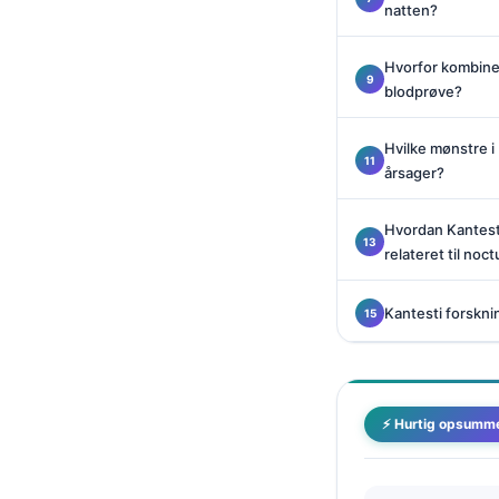
natten?
Català
O‘zbekcha
Hvorfor kombine
Українська
blodprøve?
አማርኛ
Hvilke mønstre i 
Kiswahili
årsager?
ភាសាខ្មែរ
Hvordan Kantesti
ဗမာစာ
relateret til noct
ไทย
Tagalog
Kantesti forsknin
Tiếng Việt
Bahasa Melayu
മലയാളം
⚡ Hurtig opsumm
ಕನ್ನಡ
ગુજરાતી