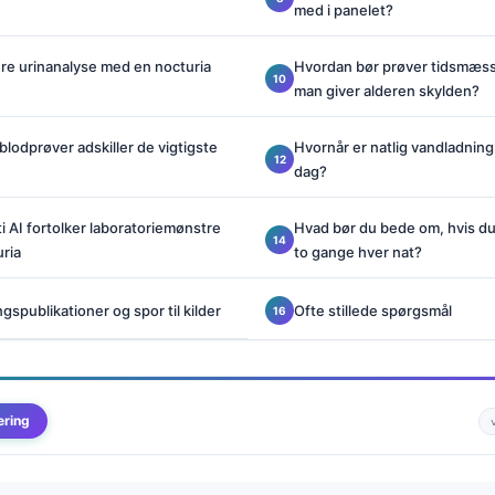
med i panelet?
re urinanalyse med en nocturia
Hvordan bør prøver tidsmæss
man giver alderen skylden?
blodprøver adskiller de vigtigste
Hvornår er natlig vandladnin
dag?
 AI fortolker laboratoriemønstre
Hvad bør du bede om, hvis du 
uriа
to gange hver nat?
gspublikationer og spor til kilder
Ofte stillede spørgsmål
ering