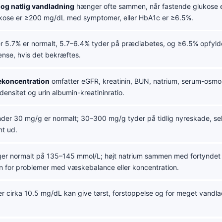
og natlig vandladning
hænger ofte sammen, når fastende glukose 
lukose er ≥200 mg/dL med symptomer, eller HbA1c er ≥6.5%.
 5.7% er normalt, 5.7–6.4% tyder på prædiabetes, og ≥6.5% opfyld
nse, hvis det bekræftes.
rekoncentration
omfatter eGFR, kreatinin, BUN, natrium, serum-osmola
 densitet og urin albumin-kreatininratio.
der 30 mg/g er normalt; 30–300 mg/g tyder på tidlig nyreskade, selv
nt ud.
ger normalt på 135–145 mmol/L; højt natrium sammen med fortyndet 
 for problemer med væskebalance eller koncentration.
r cirka 10.5 mg/dL kan give tørst, forstoppelse og for meget vandl