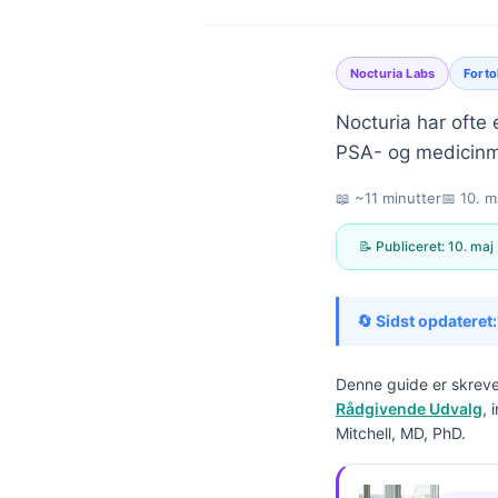
Nocturia Labs
Forto
Nocturiа har ofte 
PSA- og medicinmø
📖 ~11 minutter
📅
10. m
📝 Publiceret:
10. maj
🔄 Sidst opdateret:
Denne guide er skreve
Rådgivende Udvalg
, 
Mitchell, MD, PhD.
Norsk bokmål
Ślōnskŏ gŏdka