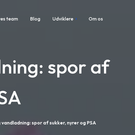
res team
Blog
Udviklere
Om os
ning: spor af
PSA
 vandladning: spor af sukker, nyrer og PSA