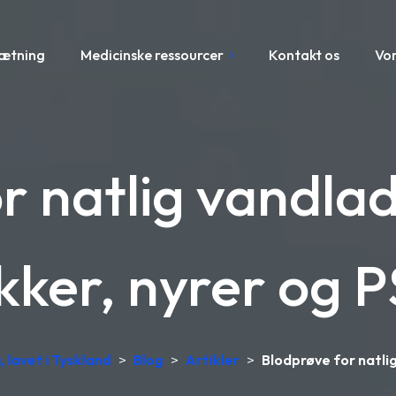
sætning
Medicinske ressourcer
Kontakt os
Vo
r natlig vandlad
kker, nyrer og 
 lavet i Tyskland
>
Blog
>
Artikler
>
Blodprøve for natlig