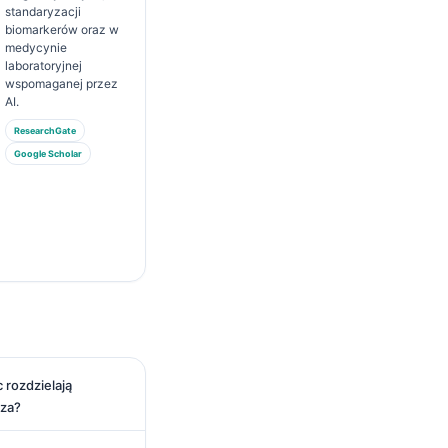
standaryzacji
biomarkerów oraz w
medycynie
laboratoryjnej
wspomaganej przez
AI.
ResearchGate
Google Scholar
 rozdzielają
rza?