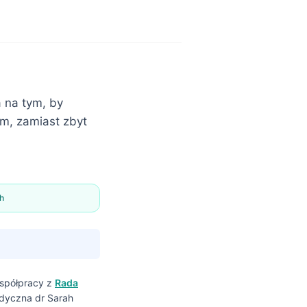
 na tym, by
em, zamiast zbyt
h
spółpracy z
Rada
edyczna dr Sarah