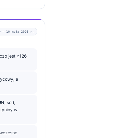
0 —
10 maja 2026 r.
czo jest ≥126
zycowy, a
UN, sód,
atyniny w
 wczesne