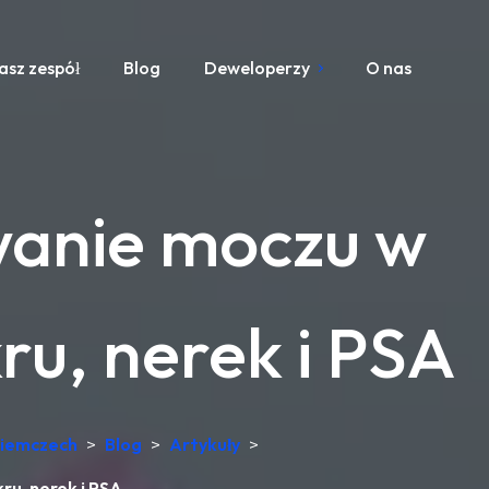
asz zespół
Blog
Deweloperzy
O nas
wanie moczu w
ru, nerek i PSA
Niemczech
>
Blog
>
Artykuły
>
ru, nerek i PSA