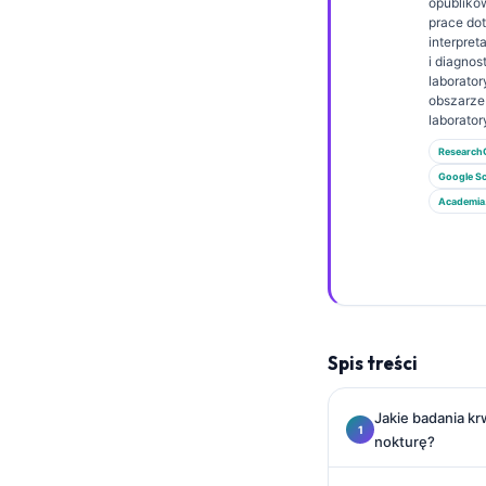
Gàidhlig
opubliko
prace do
Euskara
interpret
i diagnos
Македонски јазик
laborator
obszarz
Latviešu valoda
laborator
Galego
Research
Google Sc
অসমীয়া
Academia
සිංහල
سنڌي
پښتو
Slovenčina
Spis treści
Hrvatski
Jakie badania kr
Suomi
nokturę?
Қазақ тілі