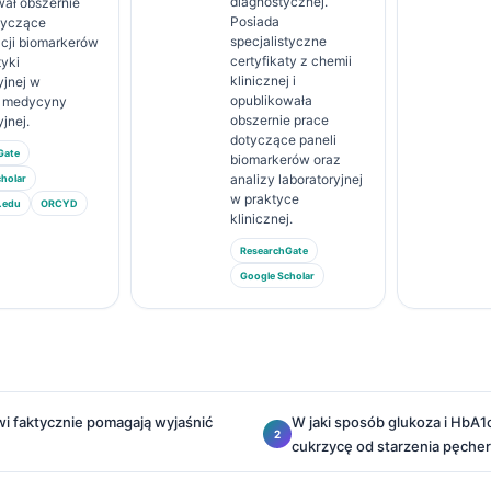
diagnostycznej.
wał obszernie
Posiada
tyczące
specjalistyczne
acji biomarkerów
certyfikaty z chemii
tyki
klinicznej i
yjnej w
opublikowała
e medycyny
obszernie prace
yjnej.
dotyczące paneli
Gate
biomarkerów oraz
analizy laboratoryjnej
holar
w praktyce
.edu
ORCYD
klinicznej.
ResearchGate
Google Scholar
wi faktycznie pomagają wyjaśnić
W jaki sposób glukoza i HbA1c
cukrzycę od starzenia pęche