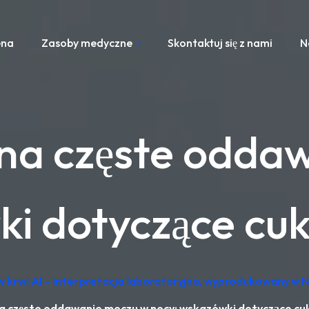
ena
Zasoby medyczne
Skontaktuj się z nami
N
 na częste odda
i dotyczące cuk
 krwi AI – interpretacja laboratoryjna, wyprodukowany w 
a częste oddawanie moczu w nocy: wskazówki dotyczące cuk