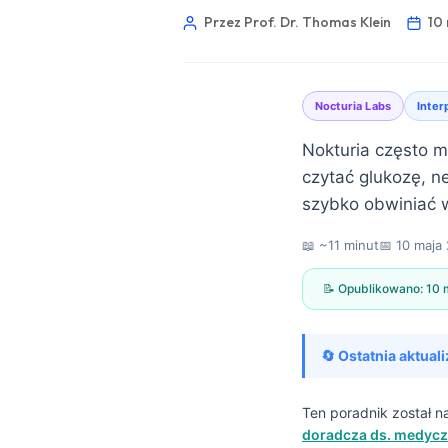
Przez Prof. Dr. Thomas Klein
10
Nocturia Labs
Inter
Nokturia często 
czytać glukozę, n
szybko obwiniać 
📖 ~11 minut
📅
10 maja 
📝 Opublikowano:
10 
🔄 Ostatnia aktuali
Norsk bokmål
Ten poradnik został 
doradcza ds. medycz
Ślōnskŏ gŏdka