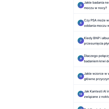
Jakie badania ne
Català
moczu w nocy?
O‘zbekcha
Українська
Czy PSA może wy
oddania moczu 
አማርኛ
Kiswahili
Kiedy BNP i alb
przesunięcia pł
ភាសាខ្មែរ
ဗမာစာ
Dlaczego połącz
ไทย
badaniem krwi d
Tagalog
Jakie wzorce w 
Tiếng Việt
główne przyczy
Bahasa Melayu
Jak Kantesti AI 
മലയാളം
związane z noktu
ಕನ್ನಡ
ગુજરાતી