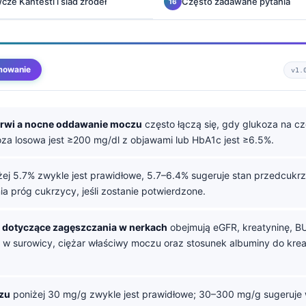
cze Kantesti i ślad źródeł
Często zadawane pytania
mowanie
v1.
krwi a nocne oddawanie moczu
często łączą się, gdy glukoza na cz
oza losowa jest ≥200 mg/dl z objawami lub HbA1c jest ≥6.5%.
ej 5.7% zwykle jest prawidłowe, 5.7–6.4% sugeruje stan przedcukr
ia próg cukrzycy, jeśli zostanie potwierdzone.
dotyczące zagęszczania w nerkach
obejmują eGFR, kreatyninę, B
 w surowicy, ciężar właściwy moczu oraz stosunek albuminy do kre
zu
poniżej 30 mg/g zwykle jest prawidłowe; 30–300 mg/g sugeruje