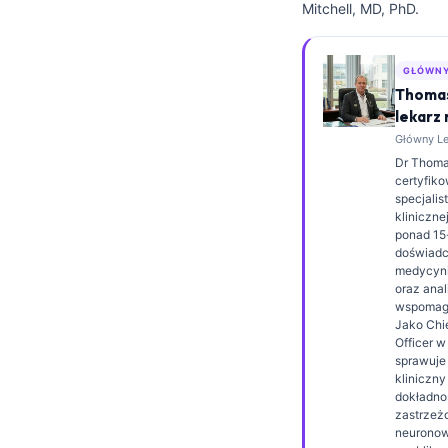
Mitchell, MD, PhD.
Frysk
Esperanto
GŁÓWNY
Беларуская мова
Thomas
lekarz
Татар теле
Główny Lek
Кыргызча
Dr Thomas
certyfik
ئۇيغۇرچە
specjalis
klinicznej
Cebuano
ponad 15
Basa Jawa
doświad
medycyni
ພາສາລາວ
oraz anal
wspomaga
Монгол
Jako Chi
Officer w
Afrikaans
sprawuje
kliniczn
العربية المغربية
dokładno
zastrzeżo
Occitan
neuronowe