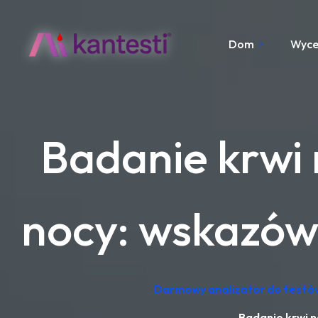
Dom
Wyc
Badanie krwi
nocy: wskazówk
Darmowy analizator do testów
Badanie krwi n