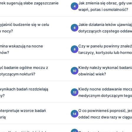
rek sugerują słabe zagęszczanie
Jak zmienia się obraz, gdy uw
wapń, potas i osmolalność?
jaśnić budzenie się w celu
Jakie działania leków ujawnia
w nocy?
dotyczących częstego oddaw
umina wskazują na nocne
Czy w panelu powinny znaleź
ynów?
tarczycy, kortyzolu lub hor
yć badanie ogólne moczu z
Kiedy należy wykonać badania
otyczącym nokturii?
obwiniać wiek?
wynikach badań rozdzielają
Kiedy nocne oddawanie mocz
ny?
medycznym dotyczącym tego
interpretuje wzorce badań
O co powinieneś poprosić, jeś
rią
oddać mocz dwa razy w ciągu