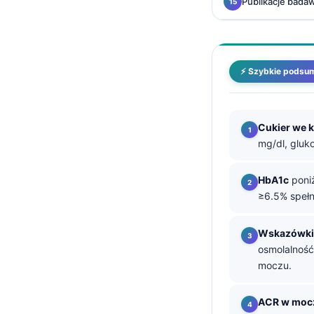
Publikacje badaw
தமிழ்
తెలుగు
मराठी
⚡ Szybkie podsu
اردو
বাংলা
Cukier we 
Shqip
mg/dl, gluk
Magyar
HbA1c
poniż
Slovenščina
≥6.5% spełn
한국어
Lietuvių kalba
Wskazówki 
osmolalność
Русский
moczu.
ქართული
Čeština
ACR w moc