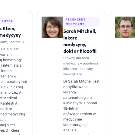
RECENZENT
 AUTOR
MEDYCZNY
 Klein,
Sarah Mitchell,
 medycyny
lekarz
arz, Kantesti AI
medycyny,
 Klein jest
doktor filozofii
owanym
Główny doradca
tą hematologii
medyczny – patologia
 i internistą z
kliniczna i choroby
-letnim
wewnętrzne
czeniem w
Dr Sarah Mitchell jest
e laboratoryjnej
certyfikowaną
izie klinicznej
lekarką
nej przez AI.
patomorfologiem
ef Medical
klinicznym, z ponad
 Kantesti AI
18-letnim
 nadzór
doświadczeniem w
y nad medyczną
medycynie
ścią
laboratoryjnej i
nej sieci
analizie
j. Dr Klein