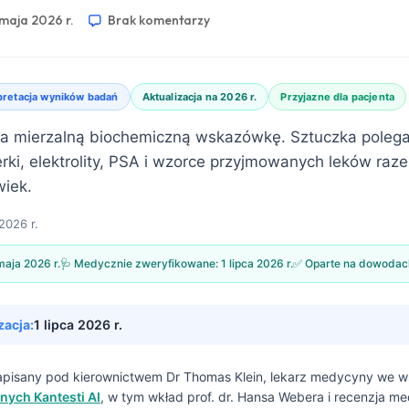
 maja 2026 r.
Brak komentarzy
pretacja wyników badań
Aktualizacja na 2026 r.
Przyjazne dla pacjenta
ma mierzalną biochemiczną wskazówkę. Sztuczka polega
erki, elektrolity, PSA i wzorce przyjmowanych leków raz
wiek.
2026 r.
maja 2026 r.
🩺 Medycznie zweryfikowane:
1 lipca 2026 r.
✅ Oparte na dowodac
zacja:
1 lipca 2026 r.
napisany pod kierownictwem
Dr Thomas Klein, lekarz medycyny
we w
nych Kantesti AI
, w tym wkład prof. dr. Hansa Webera i recenzja m