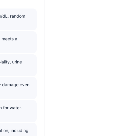
g/dL, random
% meets a
lity, urine
ey damage even
n for water-
tion, including