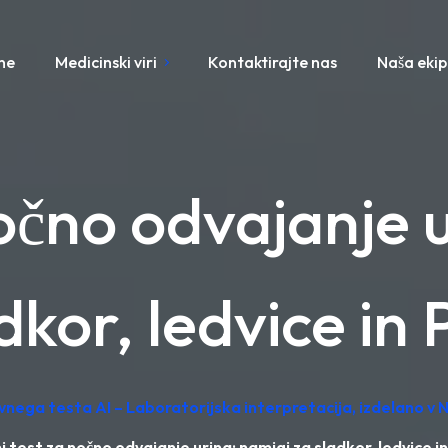
ne
Medicinski viri
Kontaktirajte nas
Naša eki
očno odvajanje 
dkor, ledvice in
vnega testa AI – Laboratorijska interpretacija, izdelano v N
i test za nočno odvajanje urina: namigi za sladkor, ledvice i