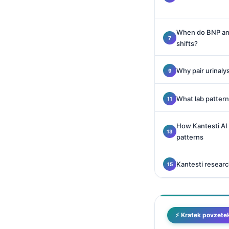
Català
O‘zbekcha
When do BNP and 
Українська
shifts?
አማርኛ
Why pair urinalys
Kiswahili
ភាសាខ្មែរ
What lab patter
ဗမာစာ
ไทย
How Kantesti AI 
patterns
Tagalog
Tiếng Việt
Kantesti researc
Bahasa Melayu
മലയാളം
ಕನ್ನಡ
⚡ Kratek povzete
ગુજરાતી