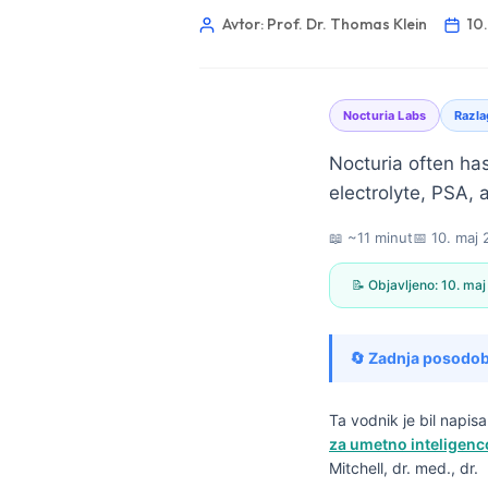
Avtor: Prof. Dr. Thomas Klein
10
Nocturia Labs
Razla
Nocturia often has
electrolyte, PSA, 
📖 ~11 minut
📅
10. maj
📝 Objavljeno:
10. ma
🔄 Zadnja posodob
Ta vodnik je bil napi
Norsk bokmål
za umetno inteligenc
Mitchell, dr. med., dr.
Ślōnskŏ gŏdka