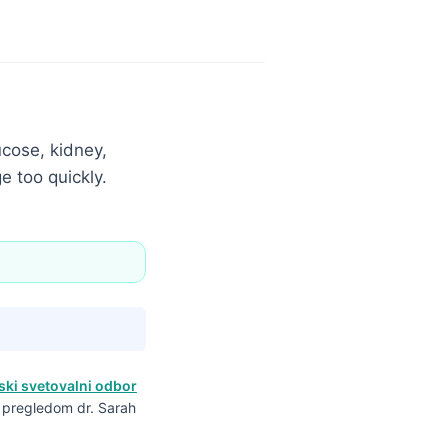
ucose, kidney,
e too quickly.
ski svetovalni odbor
m pregledom dr. Sarah