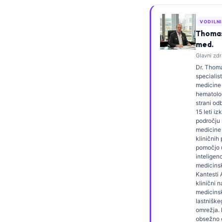
Frysk
VODILN
Esperanto
Thomas 
Беларуская мова
med.
Glavni zdr
Татар теле
Dr. Thoma
Кыргызча
specialist
medicine 
ئۇيغۇرچە
hematolog
strani od
Cebuano
15 leti iz
področju 
Basa Jawa
medicine 
kliničnih
ພາສາລາວ
pomočjo
inteligen
Монгол
medicinsk
Afrikaans
Kantesti 
klinični 
العربية المغربية
medicins
lastnišk
Occitan
omrežja. D
obsežno o