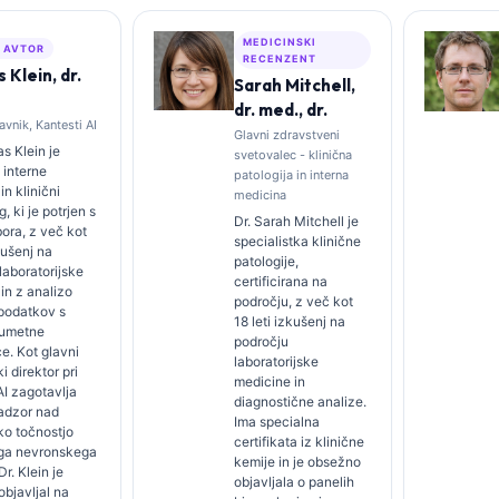
MEDICINSKI
I AVTOR
RECENZENT
Klein, dr.
Sarah Mitchell,
dr. med., dr.
avnik, Kantesti AI
Glavni zdravstveni
s Klein je
svetovalec - klinična
 interne
patologija in interna
in klinični
medicina
, ki je potrjen s
Dr. Sarah Mitchell je
bora, z več kot
specialistka klinične
kušenj na
patologije,
laboratorijske
certificirana na
in z analizo
področju, z več kot
 podatkov s
18 leti izkušenj na
 umetne
področju
ce. Kot glavni
laboratorijske
i direktor pri
medicine in
AI zagotavlja
diagnostične analize.
nadzor nad
Ima specialna
ko točnostjo
certifikata iz klinične
ega nevronskega
kemije in je obsežno
r. Klein je
objavljala o panelih
bjavljal na