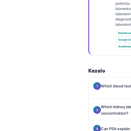
Gàidhlig
področju 
biomarker
Euskara
laborator
diagnost
Македонски јазик
laborator
Latviešu valoda
Raziskova
Galego
Google U
Academia
অসমীয়া
සිංහල
سنڌي
Kazalo
پښتو
Which blood test
Slovenčina
Hrvatski
Which kidney lab
concentration?
Suomi
Қазақ тілі
Can PSA explain 