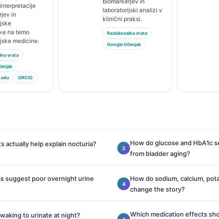
biomarkerjev in
interpretacije
laboratorijski analizi v
jev in
klinični praksi.
ijske
ike na temo
Raziskovalna vrata
ijske medicine.
Google Učenjak
lna vrata
čenjak
.edu
ORCID
How do glucose and HbA1c s
s actually help explain nocturia?
from bladder aging?
s suggest poor overnight urine
How do sodium, calcium, pota
change the story?
Which medication effects sho
waking to urinate at night?