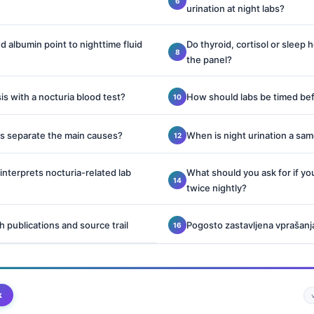
urination at night labs?
albumin point to nighttime fluid
Do thyroid, cortisol or sleep
the panel?
is with a nocturia blood test?
How should labs be timed be
ns separate the main causes?
When is night urination a sa
interprets nocturia-related lab
What should you ask for if yo
twice nightly?
h publications and source trail
Pogosto zastavljena vprašanj
k