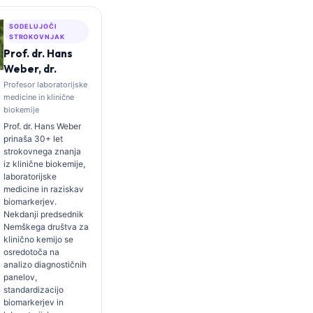
SODELUJOČI
STROKOVNJAK
Prof. dr. Hans
Weber, dr.
Profesor laboratorijske
medicine in klinične
biokemije
Prof. dr. Hans Weber
prinaša 30+ let
strokovnega znanja
iz klinične biokemije,
laboratorijske
medicine in raziskav
biomarkerjev.
Nekdanji predsednik
Nemškega društva za
klinično kemijo se
osredotoča na
analizo diagnostičnih
panelov,
standardizacijo
biomarkerjev in