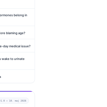
 hormones belong in
fore blaming age?
me-day medical issue?
u wake to urinate
a
v1.0 —
10. maj 2026