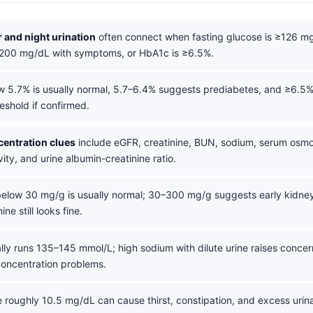
 and night urination
often connect when fasting glucose is ≥126 m
≥200 mg/dL with symptoms, or HbA1c is ≥6.5%.
 5.7% is usually normal, 5.7–6.4% suggests prediabetes, and ≥6.5
eshold if confirmed.
entration clues
include eGFR, creatinine, BUN, sodium, serum osmola
vity, and urine albumin-creatinine ratio.
elow 30 mg/g is usually normal; 30–300 mg/g suggests early kidn
ne still looks fine.
ly runs 135–145 mmol/L; high sodium with dilute urine raises concer
concentration problems.
roughly 10.5 mg/dL can cause thirst, constipation, and excess urina