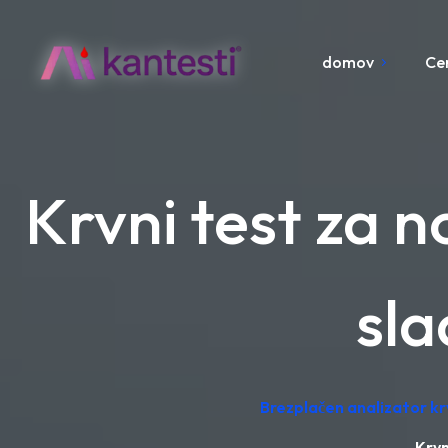
domov
Ce
Krvni test za n
sla
Brezplačen analizator kr
Krvn