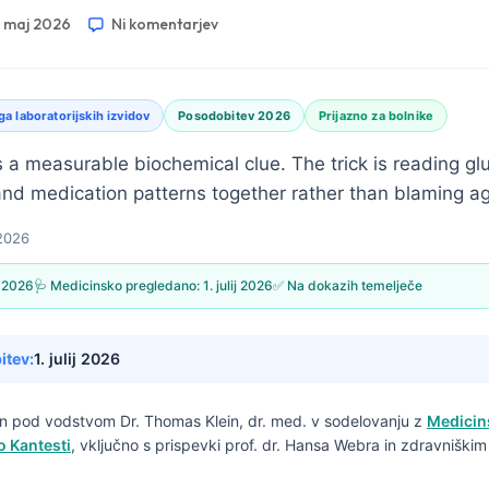
. maj 2026
Ni komentarjev
ga laboratorijskih izvidov
Posodobitev 2026
Prijazno za bolnike
 a measurable biochemical clue. The trick is reading gl
and medication patterns together rather than blaming ag
 2026
j 2026
🩺 Medicinsko pregledano:
1. julij 2026
✅ Na dokazih temelječe
itev:
1. julij 2026
san pod vodstvom
Dr. Thomas Klein, dr. med.
v sodelovanju z
Medicin
o Kantesti
, vključno s prispevki prof. dr. Hansa Webra in zdravniški