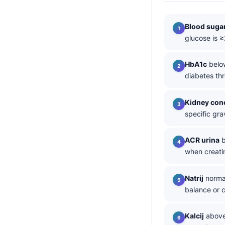
தமிழ்
Blood sugar
తెలుగు
glucose is 
मराठी
HbA1c
below
اردو
diabetes thr
বাংলা
Shqip
Kidney conc
specific gra
Magyar
한국어
ACR urina
b
Polski
when creatini
Lietuvių kalba
Natrij
normal
Русский
balance or 
ქართული
Čeština
Kalcij
above 