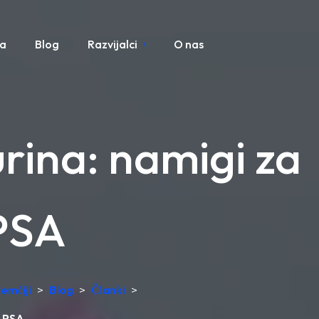
pa
Blog
Razvijalci
O nas
urina: namigi za
 PSA
emčiji
>
Blog
>
Članki
>
n PSA