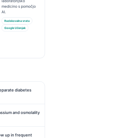
laboratorijsko
medicino s pomočjo
AI.
Raziskovalna vrata
Google Učenjak
eparate diabetes
ssium and osmolality
w up in frequent