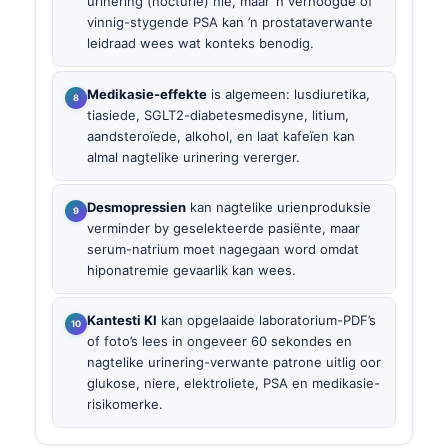
urinering (nocturie) nie, maar ’n verhoogde of
vinnig-stygende PSA kan ’n prostataverwante
leidraad wees wat konteks benodig.
Medikasie-effekte
is algemeen: lusdiuretika,
tiasiede, SGLT2-diabetesmedisyne, litium,
aandsteroïede, alkohol, en laat kafeïen kan
almal nagtelike urinering vererger.
Desmopressien
kan nagtelike urienproduksie
verminder by geselekteerde pasiënte, maar
serum-natrium moet nagegaan word omdat
hiponatremie gevaarlik kan wees.
Kantesti KI
kan opgelaaide laboratorium-PDF’s
of foto’s lees in ongeveer 60 sekondes en
nagtelike urinering-verwante patrone uitlig oor
glukose, niere, elektroliete, PSA en medikasie-
risikomerke.