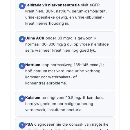
Leidrade vir nierkonsentrasie
sluit eGFR,
kreatinien, BUN, natrium, serum-osmolaliteit,
urine-spesifieke gewig, en urine-albumien-
kreatinienverhouding in.
Urine ACR
onder 30 mg/g is gewoonlik
normaal; 30–300 mg/g dui op vroeë nierskade
selfs wanneer kreatinien nog goed lyk.
Natrium
loop normaalweg 135–145 mmol/L;
hoë natrium met verdunde urine verhoog
kommer oor waterbalans- of
konsentrasieprobleme.
Kalsium
bo ongeveer 10.5 mg/dL kan dors,
hardlywigheid en oormatige urinering
veroorsaak, insluitend nocturia.
PSA
diagnoseer nie die oorsaak van nagtelike