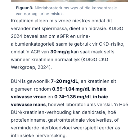
Figuur 3:
Nierlaboratoriums wys of die konsentrasie
van oornag-urine misluk.
Kreatinien alleen mis vroeë niestres omdat dit
verander met spiermassa, dieet en hidrasie. KDIGO
2024 beveel aan om eGFR en urine-
albumienkategorieë saam te gebruik vir CKD-risiko,
omdat ’n ACR van
30 mg/g
kan saak maak selfs
wanneer kreatinien normaal lyk (KDIGO CKD
Werkgroep, 2024).
BUN is gewoonlik
7–20 mg/dL
, en kreatinien sit
algemeen rondom
0.59–1.04 mg/dL in baie
volwasse vroue
en
0.74–1.35 mg/dL in baie
volwasse mans
, hoewel laboratoriums verskil. ’n Hoë
BUN/kreatinien-verhouding kan dehidrasie, hoë
proteïeninname, gastroïntestinale vloeiverlies, of
verminderde nierbloedvloei weerspieël eerder as
intrinsieke nierversaking.