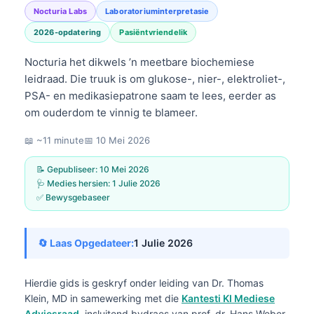
Nocturia Labs
Laboratoriuminterpretasie
2026-opdatering
Pasiëntvriendelik
Nocturia het dikwels ’n meetbare biochemiese
leidraad. Die truuk is om glukose-, nier-, elektroliet-,
PSA- en medikasiepatrone saam te lees, eerder as
om ouderdom te vinnig te blameer.
📖 ~11 minute
📅
10 Mei 2026
📝 Gepubliseer:
10 Mei 2026
🩺 Medies hersien:
1 Julie 2026
✅ Bewysgebaseer
🔄 Laas Opgedateer:
1 Julie 2026
Hierdie gids is geskryf onder leiding van
Dr. Thomas
Klein, MD
in samewerking met die
Kantesti KI Mediese
Adviesraad
, insluitend bydraes van prof. dr. Hans Weber