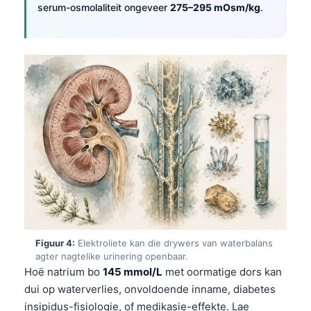
serum-osmolaliteit ongeveer
275–295 mOsm/kg
.
Figuur 4:
Elektroliete kan die drywers van waterbalans
agter nagtelike urinering openbaar.
Hoë natrium bo
145 mmol/L
met oormatige dors kan
dui op waterverlies, onvoldoende inname, diabetes
insipidus-fisiologie, of medikasie-effekte. Lae