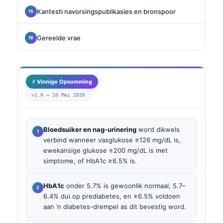
Kantesti navorsingspublikasies en bronspoor
Gereelde vrae
⚡ Vinnige Opsomming
v1.0 —
10 Mei 2026
Bloedsuiker en nag-urinering
word dikwels
verbind wanneer vasglukose ≥126 mg/dL is,
ewekansige glukose ≥200 mg/dL is met
simptome, of HbA1c ≥6.5% is.
HbA1c
onder 5.7% is gewoonlik normaal, 5.7–
6.4% dui op prediabetes, en ≥6.5% voldoen
aan ’n diabetes-drempel as dit bevestig word.