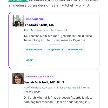
en mediese oorsig deur dr. Sarah Mitchell, MD, PhD.
HOOFOUTEUR
Thomas Klein, MD
Hoof Mediese Beampte, Kantesti AI
Dr. Thomas Klein is ’n raad-gesertifiseerde kliniese
hematoloog en internis met meer as 15 jaar se
ondervinding in laboratoriumgeneeskunde en KI-
ondersteunde kliniese analise. As Hoof Mediese
NavorsingGate
Google Scholar
Academia.edu
Beampte by Kantesti AI verskaf hy kliniese toesig oor
die mediese akkuraatheid van die eie neurale
ORCID
netwerk. Dr. Klein het uitgebreid gepubliseer oor
biomerkeraanpassing en laboratoriumdiagnostiek oor
laboratoriumgeneeskunde-onderwerpe.
MEDIESE RESENSENT
Sarah Mitchell, MD, PhD
Hoof Mediese Adviseur - Kliniese Patologie & Interne
Geneeskunde
Dr. Sarah Mitchell is ’n raad-gesertifiseerde kliniese
patoloog met meer as 18 jaar se ondervinding in
laboratoriumgeneeskunde en diagnostiese analise.