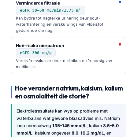
Verminderde filtrasie
eGFR 30–59 mL/min/1.73 m²
Kan bydra tot nagtelike urinering deur sout-
waterhantering en verskuiwings van vloeistof
gedurende die nag.
Hoë-risiko nierpatroon
eGFR 300 mg/g
Vereis ’n evaluasie deur ’n klinikus en ’n oorsig van
medikasie.
Hoe verander natrium, kalsium, kalium
en osmolaliteit die storie?
Elektrolietresultate kan wys op probleme met
waterbalans wat gewone blaasadvies mis. Natrium
loop normaalweg
135–145 mmol/L
, kalium
3.5–5.0
mmol/L
, kalsium ongeveer
8.6–10.2 mg/dL
, en