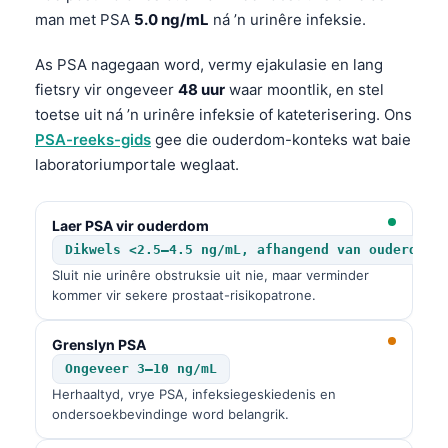
man met PSA
5.0 ng/mL
ná ’n urinêre infeksie.
Frysk
Esperanto
As PSA nagegaan word, vermy ejakulasie en lang
Беларуская мова
fietsry vir ongeveer
48 uur
waar moontlik, en stel
toetse uit ná ’n urinêre infeksie of kateterisering. Ons
Татар теле
PSA-reeks-gids
gee die ouderdom-konteks wat baie
Кыргызча
laboratoriumportale weglaat.
ئۇيغۇرچە
Cebuano
Laer PSA vir ouderdom
Dikwels <2.5–4.5 ng/mL, afhangend van ouderdom
Basa Jawa
Sluit nie urinêre obstruksie uit nie, maar verminder
ພາສາລາວ
kommer vir sekere prostaat-risikopatrone.
Монгол
Grenslyn PSA
العربية المغربية
Ongeveer 3–10 ng/mL
Occitan
Herhaaltyd, vrye PSA, infeksiegeskiedenis en
ondersoekbevindinge word belangrik.
Gàidhlig