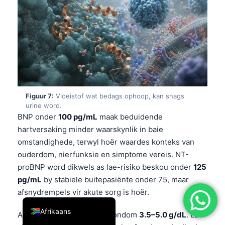
简体中文
Română
Türkçe
Ελληνικά
Português
Español
Figuur 7:
Vloeistof wat bedags ophoop, kan snags
urine word.
Italiano
BNP onder
100 pg/mL
maak beduidende
עִבְרִית
hartversaking minder waarskynlik in baie
omstandighede, terwyl hoër waardes konteks van
Français
ouderdom, nierfunksie en simptome vereis. NT-
العربية
proBNP word dikwels as lae-risiko beskou onder
125
Deutsch
pg/mL
by stabiele buitepasiënte onder 75, maar
afsnydrempels vir akute sorg is hoër.
English
Afrikaans
Albumien sit normaalweg rondom
3.5–5.0 g/dL
. Lae