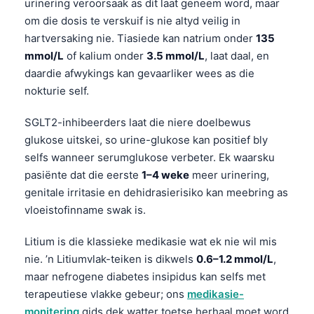
urinering veroorsaak as dit laat geneem word, maar
om die dosis te verskuif is nie altyd veilig in
తెలుగు
hartversaking nie. Tiasiede kan natrium onder
135
मराठी
mmol/L
of kalium onder
3.5 mmol/L
, laat daal, en
اردو
daardie afwykings kan gevaarliker wees as die
বাংলা
nokturie self.
Shqip
SGLT2-inhibeerders laat die niere doelbewus
Magyar
glukose uitskei, so urine-glukose kan positief bly
selfs wanneer serumglukose verbeter. Ek waarsku
Slovenščina
pasiënte dat die eerste
1–4 weke
meer urinering,
한국어
genitale irritasie en dehidrasierisiko kan meebring as
Polski
vloeistofinname swak is.
Lietuvių kalba
Litium is die klassieke medikasie wat ek nie wil mis
Русский
nie. ’n Litiumvlak-teiken is dikwels
0.6–1.2 mmol/L
,
ქართული
maar nefrogene diabetes insipidus kan selfs met
terapeutiese vlakke gebeur; ons
medikasie-
Čeština
monitering
gids dek watter toetse herhaal moet word