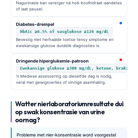
Nagurinasie kan vererger ná hoë-koolhidraat-aandetes
of laat peusel.
Diabetes-drempel
HbA1c ≥6.5% of vasglukose ≥126 mg/dL
Bevestig met herhaalde toetse tensy simptome en
ewekansige glukose duidelik diagnosties is.
Dringende hiperglukemie-patroon
Ewekansige glukose ≥300 mg/dL, ketone, braking,
’n Mediese assessering op dieselfde dag is nodig,
veral met gewigsverlies of vinnige asemhaling.
Watter nierlaboratoriumresultate dui
op swak konsentrasie van urine
oornag?
Probleme met nier-konsentrasie word voorgestel