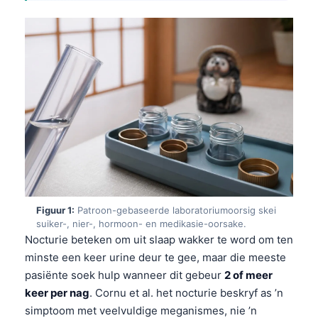
Figuur 1:
Patroon-gebaseerde laboratoriumoorsig skei
suiker-, nier-, hormoon- en medikasie-oorsake.
Nocturie beteken om uit slaap wakker te word om ten
minste een keer urine deur te gee, maar die meeste
pasiënte soek hulp wanneer dit gebeur
2 of meer
keer per nag
. Cornu et al. het nocturie beskryf as ’n
simptoom met veelvuldige meganismes, nie ’n