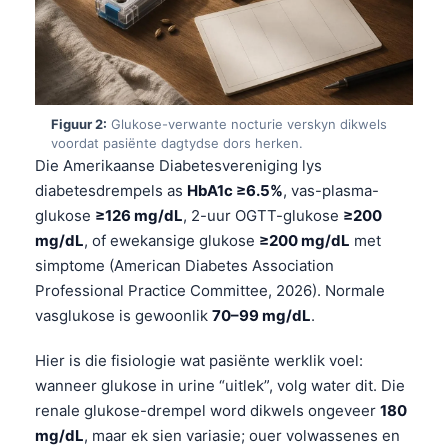
Figuur 2:
Glukose-verwante nocturie verskyn dikwels
voordat pasiënte dagtydse dors herken.
Die Amerikaanse Diabetesvereniging lys
diabetesdrempels as
HbA1c ≥6.5%
, vas-plasma-
glukose
≥126 mg/dL
, 2-uur OGTT-glukose
≥200
mg/dL
, of ewekansige glukose
≥200 mg/dL
met
simptome (American Diabetes Association
Professional Practice Committee, 2026). Normale
vasglukose is gewoonlik
70–99 mg/dL
.
Hier is die fisiologie wat pasiënte werklik voel:
wanneer glukose in urine “uitlek”, volg water dit. Die
renale glukose-drempel word dikwels ongeveer
180
mg/dL
, maar ek sien variasie; ouer volwassenes en