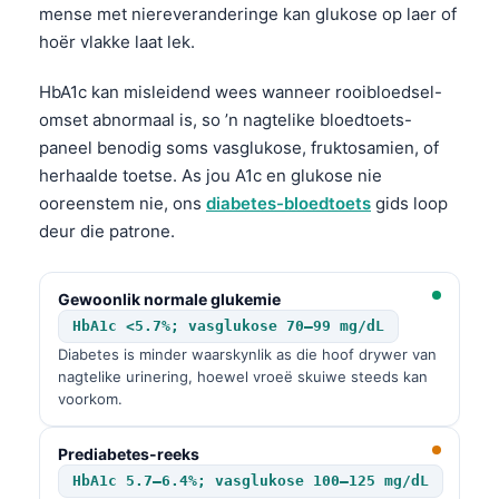
mense met niereveranderinge kan glukose op laer of
hoër vlakke laat lek.
HbA1c kan misleidend wees wanneer rooibloedsel-
omset abnormaal is, so ’n nagtelike bloedtoets-
paneel benodig soms vasglukose, fruktosamien, of
herhaalde toetse. As jou A1c en glukose nie
ooreenstem nie, ons
diabetes-bloedtoets
gids loop
deur die patrone.
Gewoonlik normale glukemie
HbA1c <5.7%; vasglukose 70–99 mg/dL
Diabetes is minder waarskynlik as die hoof drywer van
nagtelike urinering, hoewel vroeë skuiwe steeds kan
voorkom.
Prediabetes-reeks
HbA1c 5.7–6.4%; vasglukose 100–125 mg/dL