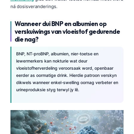
日本語
ná dosisveranderings.
Eesti
Wanneer dui BNP en albumien op
Azərbaycan dili
verskuiwings van vloeistof gedurende
Bosanski
die nag?
Svenska
Српски језик
BNP, NT-proBNP, albumien, nier-toetse en
lewermerkers kan nokturie wat deur
Íslenska
vloeistofherverdeling veroorsaak word, openbaar
Հայերեն
eerder as oormatige drink. Hierdie patroon verskyn
Bahasa Indonesia
dikwels wanneer enkel-swelling oornag verbeter en
urineproduksie styg terwyl jy lê.
हिन्दी
Nederlands
Dansk
Български
فارسی