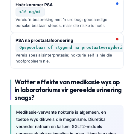
Euskara
Hoër kommer PSA
Македонски јазик
>10 ng/mL
Vereis ’n bespreking met ’n uroloog; goedaardige
Latviešu valoda
oorsake bestaan steeds, maar die risiko is hoër.
Galego
অসমীয়া
PSA ná prostaatafsondering
Opspoorbaar of stygend ná prostaatverwydering
සිංහල
Vereis spesialisinterpretasie; nokturie self is nie die
سنڌي
hoofprobleem nie.
پښتو
Watter effekte van medikasie wys op
in laboratoriums vir gereelde urinering
Slovenčina
snags?
Hrvatski
Suomi
Medikasie-verwante nokturie is algemeen, en
Қазақ тілі
toetse wys dikwels die meganisme. Diuretika
verander natrium en kalium, SGLT2-middels
Català
veroorsaak glukosieverlies in urine, litium kan urine-