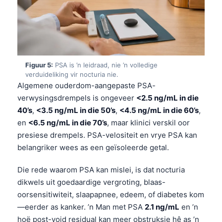
Figuur 5:
PSA is ’n leidraad, nie ’n volledige
verduideliking vir nocturia nie.
Algemene ouderdom-aangepaste PSA-
verwysingsdrempels is ongeveer
<2.5 ng/mL in die
40’s
,
<3.5 ng/mL in die 50’s
,
<4.5 ng/mL in die 60’s
,
en
<6.5 ng/mL in die 70’s
, maar klinici verskil oor
presiese drempels. PSA-velositeit en vrye PSA kan
belangriker wees as een geïsoleerde getal.
Die rede waarom PSA kan mislei, is dat nocturia
dikwels uit goedaardige vergroting, blaas-
oorsensitiwiteit, slaapapnee, edeem, of diabetes kom
Norsk bokmål
—eerder as kanker. ’n Man met PSA
2.1 ng/mL
en ’n
Ślōnskŏ gŏdka
hoë post-void residual kan meer obstruksie hê as ’n