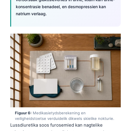
O‘zbekcha
konsentrasie benadeel, en desmopressien kan
natrium verlaag.
Українська
አማርኛ
Kiswahili
ភាសាខ្មែរ
ဗမာစာ
ไทย
Tagalog
Tiếng Việt
Bahasa Melayu
മലയാളം
ಕನ್ನಡ
Figuur 6:
Medikasietydsberekening en
veiligheidstoetse verduidelik dikwels skielike nokturie.
ગુજરાતી
Lussdiuretika soos furosemied kan nagtelike
தமிழ்