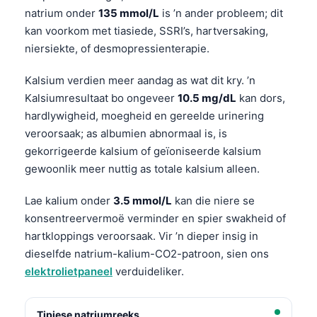
natrium onder
135 mmol/L
is ’n ander probleem; dit
kan voorkom met tiasiede, SSRI’s, hartversaking,
niersiekte, of desmopressienterapie.
Kalsium verdien meer aandag as wat dit kry. ’n
Kalsiumresultaat bo ongeveer
10.5 mg/dL
kan dors,
hardlywigheid, moegheid en gereelde urinering
veroorsaak; as albumien abnormaal is, is
gekorrigeerde kalsium of geïoniseerde kalsium
gewoonlik meer nuttig as totale kalsium alleen.
Lae kalium onder
3.5 mmol/L
kan die niere se
konsentreervermoë verminder en spier swakheid of
hartkloppings veroorsaak. Vir ’n dieper insig in
dieselfde natrium-kalium-CO2-patroon, sien ons
elektrolietpaneel
verduideliker.
Tipiese natriumreeks