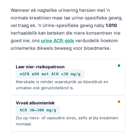
Wanneer ek nagtelike urinering hersien met ’n
normale kreatinien maar lae urine-spesifieke gewig,
vertraag ek. ’n Urine-spesifieke gewig naby
1.010
herhaaldelik kan beteken die niere konsentreer nie
goed nie; ons
urine ACR-gids
verduidelik hoekom
urinemerke dikwels beweeg voor bloedmerke.
Laer nier-risikopatroon
eGFR ≥90 met ACR <30 mg/g
Nierskade is minder waarskynlik as bloeddruk en
urinalise ook geruststellend is.
Vroeë albumienlek
ACR 30–300 mg/g
Dui op niers- of vaskulêre stres, selfs al bly kreatinien
normaal.