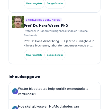
Sy het spesialissertifisering in kliniese chemie en het
NavorsingGate
Google Scholar
uitgebreid gepubliseer oor biomerkerpanele en
laboratoriumanalise in kliniese praktyk.
BYDRAENDE DESKUNDIGE
Prof. Dr. Hans Weber, PhD
Professor in Laboratoriumgeneeskunde en Kliniese
Biochemie
Prof. Dr. Hans Weber bring 30+ jaar se kundigheid in
kliniese biochemie, laboratoriumgeneeskunde en
biomarker-navorsing. Voormalige President van die
Duitse Vereniging vir Kliniese Chemie, spesialiseer hy
NavorsingGate
Google Scholar
in diagnostiese paneelanalise, biomarker-
standaardisering en KI-ondersteunde
laboratoriumgeneeskunde.
Inhoudsopgawe
Watter bloedtoetse help werklik om nocturia te
verduidelik?
Hoe skei glukose en HbA1c diabetes van