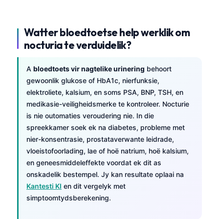
Watter bloedtoetse help werklik om
nocturia te verduidelik?
A
bloedtoets vir nagtelike urinering
behoort
gewoonlik glukose of HbA1c, nierfunksie,
elektroliete, kalsium, en soms PSA, BNP, TSH, en
medikasie-veiligheidsmerke te kontroleer. Nocturie
is nie outomaties veroudering nie. In die
spreekkamer soek ek na diabetes, probleme met
nier-konsentrasie, prostataverwante leidrade,
vloeistofoorlading, lae of hoë natrium, hoë kalsium,
en geneesmiddeleffekte voordat ek dit as
onskadelik bestempel. Jy kan resultate oplaai na
Kantesti KI
en dit vergelyk met
simptoomtydsberekening.