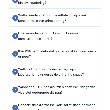
blaasveroudering?
Watter nierlaboratoriumresultate dui op swak
konsentrasie van urine oornag?
Hoe verander natrium, kalsium, kalium en
osmolaliteit die storie?
Kan PSA verduidelik dat jy snags wakker word om te
urineer?
Watter effekte van medikasie wys op in
laboratoriums vir gereelde urinering snags?
Wanneer dui BNP en albumien op verskuiwings van
vloeistof gedurende die nag?
Behoort skildkliertoetse, kortisol of slaap-hormone