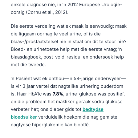
enkele diagnose nie, in ’n 2012 Europese Urologie-
oorsig (Cornu et al., 2012).
Die eerste verdeling wat ek maak is eenvoudig: maak
die liggaam oornag te veel urine, of is die
blaas-/prostaatstelsel nie in staat om dit te stoor nie?
Bloed- en urinetoetse help met die eerste vraag; ’n
blaasdagboek, post-void-residu, en ondersoek help
met die tweede.
’n Pasiënt wat ek onthou—’n 58-jarige onderwyser—
is vir 3 jaar vertel dat nagtelike urinering ouderdom
is. Haar HbA1c was
7.8%
, urine-glukose was positief,
en die probleem het makliker geraak sodra glukose
verbeter het; ons dieper gids tot
bedtydse
bloedsuiker
verduidelik hoekom die nag gemiste
dagtydse hiperglukemie kan blootlê.