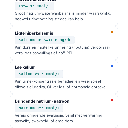
135–145 mmol/L
Groot natrium-waterwanbalans is minder waarskynlik,
hoewel urinetoetsing steeds kan help.
Ligte hiperkalsemie
Kalsium 10.3–11.0 mg/dL
Kan dors en nagtelike urinering (nocturia) veroorsaak,
veral met aanvullings of hoë PTH.
Lae kalium
Kalium <3.5 mmol/L
Kan urine-konsentrasie benadeel en weerspieël
dikwels diuretika, GI-verlies, of hormonale oorsake.
Dringende natrium-patroon
Natrium 155 mmol/L
Vereis dringende evaluasie, veral met verwarring,
aanvalle, swakheid, of erge dors.