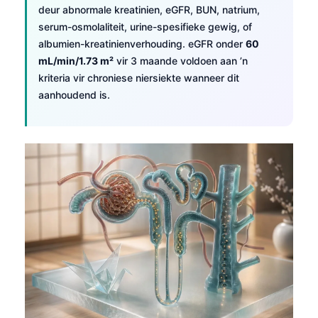
deur abnormale kreatinien, eGFR, BUN, natrium,
serum-osmolaliteit, urine-spesifieke gewig, of
albumien-kreatinienverhouding. eGFR onder
60
mL/min/1.73 m²
vir 3 maande voldoen aan ’n
kriteria vir chroniese niersiekte wanneer dit
aanhoudend is.