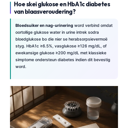
Hoe skei glukose en HbA1c diabetes
van blaasveroudering?
Bloedsuiker en nag-urinering
word verbind omdat
oortollige glukose water in urine intrek sodra
bloedglukose bo die nier se herabsorpsievermoë
styg. HbA1c ≥6.5%, vasglukose ≥126 mg/dL, of
ewekansige glukose ≥200 mg/dL met klassieke
simptome ondersteun diabetes indien dit bevestig
word.