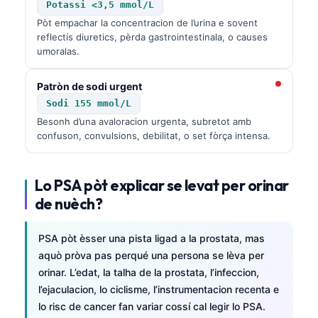
Potassi <3,5 mmol/L
Pòt empachar la concentracion de l’urina e sovent
reflectís diuretics, pèrda gastrointestinala, o causes
umoralas.
Patròn de sodi urgent
Sodi 155 mmol/L
Besonh d’una avaloracion urgenta, subretot amb
confuson, convulsions, debilitat, o set fòrça intensa.
Lo PSA pòt explicar se levat per orinar
de nuèch?
PSA pòt èsser una pista ligad a la prostata, mas
aquò pròva pas perqué una persona se lèva per
orinar. L’edat, la talha de la prostata, l’infeccion,
l’ejaculacion, lo ciclisme, l’instrumentacion recenta e
lo risc de cancer fan variar cossí cal legir lo PSA.