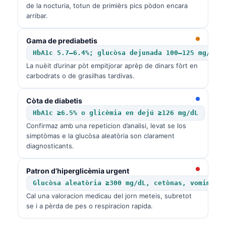
de la nocturia, totun de primièrs pics pòdon encara
arribar.
Gama de prediabetis
HbA1c 5.7–6.4%; glucòsa dejunada 100–125 mg/dL
La nuèit d’urinar pòt empitjorar aprèp de dinars fòrt en
carbodrats o de grasilhas tardivas.
Còta de diabetis
HbA1c ≥6.5% o glicèmia en dejú ≥126 mg/dL
Confirmaz amb una repeticion d’analisi, levat se los
simptòmas e la glucòsa aleatòria son clarament
diagnosticants.
Patron d’hiperglicèmia urgent
Glucòsa aleatòria ≥300 mg/dL, cetònas, vomiment
Cal una valoracion medicau del jorn meteis, subretot
se i a pèrda de pes o respiracion rapida.