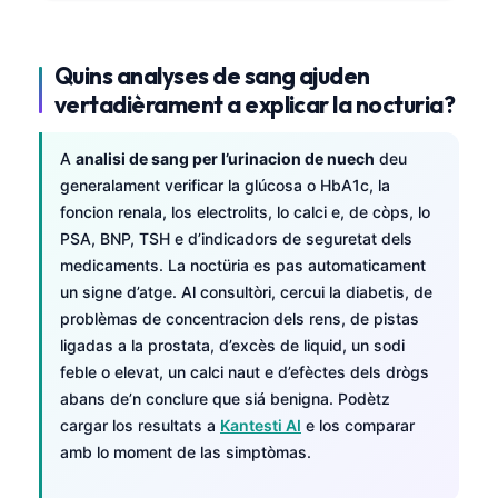
Quins analyses de sang ajuden
vertadièrament a explicar la nocturia?
A
analisi de sang per l’urinacion de nuech
deu
generalament verificar la glúcosa o HbA1c, la
foncion renala, los electrolits, lo calci e, de còps, lo
PSA, BNP, TSH e d’indicadors de seguretat dels
medicaments. La noctüria es pas automaticament
un signe d’atge. Al consultòri, cercui la diabetis, de
problèmas de concentracion dels rens, de pistas
ligadas a la prostata, d’excès de liquid, un sodi
feble o elevat, un calci naut e d’efèctes dels drògs
abans de’n conclure que siá benigna. Podètz
cargar los resultats a
Kantesti AI
e los comparar
amb lo moment de las simptòmas.