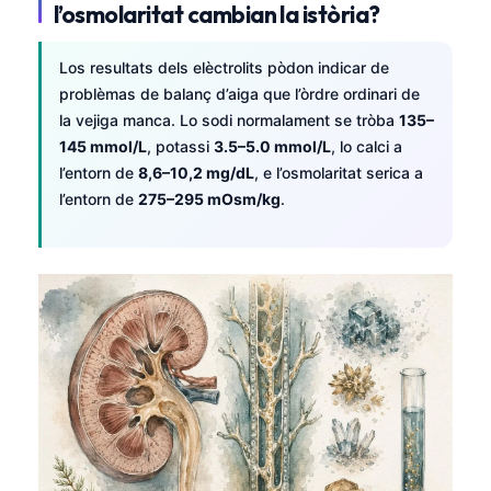
l’osmolaritat cambian la istòria?
Los resultats dels elèctrolits pòdon indicar de
problèmas de balanç d’aiga que l’òrdre ordinari de
la vejiga manca. Lo sodi normalament se tròba
135–
145 mmol/L
, potassi
3.5–5.0 mmol/L
, lo calci a
l’entorn de
8,6–10,2 mg/dL
, e l’osmolaritat serica a
l’entorn de
275–295 mOsm/kg
.