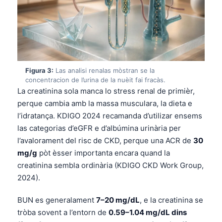
Figura 3:
Las analisi renalas mòstran se la
concentracion de l’urina de la nuèit fai fracàs.
La creatinina sola manca lo stress renal de primièr,
perque cambia amb la massa musculara, la dieta e
l’idratança. KDIGO 2024 recamanda d’utilizar ensems
las categorias d’eGFR e d’albúmina urinària per
l’avalorament del risc de CKD, perque una ACR de
30
mg/g
pòt èsser importanta encara quand la
creatinina sembla ordinària (KDIGO CKD Work Group,
2024).
BUN es generalament
7–20 mg/dL
, e la creatinina se
tròba sovent a l’entorn de
0.59–1.04 mg/dL dins