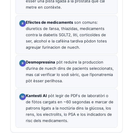
èsser una pista ligada a la prostata que cal
metre en contèxte.
Efèctes de medicaments
son comuns:
diuretics de l’ansa, thiazidas, medicaments
contra la diabetis SGLT2, liti, corticoïdes de
ser, alcohol e la cafèina tardiva pòdon totes
agreujar l’urinacion de nuech.
Desmopressina
pòt reduire la produccion
d’urina de nuech dins de pacients seleccionats,
mas cal verificar lo sodi sèric, que l’iponatremia
pòt èsser perilhosa.
Kantesti AI
pòt legir de PDFs de laboratòri o
de fòtos cargats en ~60 segondas e marcar de
patrons ligats a la noctüria dins la glúcosa, los
rens, los electrolits, lo PSA e los indicadors de
risc dels medicaments.