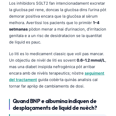
日本語
Los inhibidors SGLT2 fan intencionadament excretar
la glucòsa pel rene, doncas la glucòsa dins l’urina pòt
Eesti
demorar positiva encara que la glucòsa al sèrum
Azərbaycan dili
melhora. Avertissi los pacients que lo primièr
1–4
Bosanski
setmanas
pòdon menar a mai d’urinacion, d’irritacion
genitala e a un risc de desidratacion se la quantitat
Svenska
de liquid es pauc.
Српски језик
Lo liti es lo medicament classic que voli pas mancar.
Íslenska
Un objectiu de nivèl de liti es sovent
0.6–1.2 mmol/L
,
Հայերեն
mas una diabet insipida nefrogènica pòt arribar
Bahasa Indonesia
encara amb de nivèls terapeutics; nòstre
seguiment
del tractament
guida cobèrta quinàs analisis cal
हिन्दी
tornar far aprèp de cambiaments de dosi.
Nederlands
Dansk
Quand BNP e albumina indiquen de
Български
desplaçaments de liquid de nuèch?
فارسی