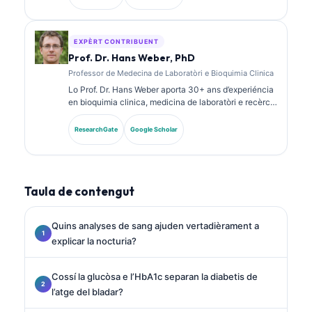
quimia clinica e a publicat fòrça sus de panèls de
biomarcadors e sus l’analisi de laboratòri dins la
practica clinica.
EXPÈRT CONTRIBUENT
Prof. Dr. Hans Weber, PhD
Professor de Medecina de Laboratòri e Bioquimia Clinica
Lo Prof. Dr. Hans Weber aporta 30+ ans d’experiéncia
en bioquimia clinica, medicina de laboratòri e recèrca
sus biomarcadors. Ancià President de la Societat
Alemana de Quimia Clinica, se especializa dins
ResearchGate
Google Scholar
l’analisi de panèls diagnostics, la standardizacion dels
biomarcadors e la medicina de laboratòri ajudada per
IA.
Taula de contengut
Quins analyses de sang ajuden vertadièrament a
explicar la nocturia?
Cossí la glucòsa e l’HbA1c separan la diabetis de
l’atge del bladar?