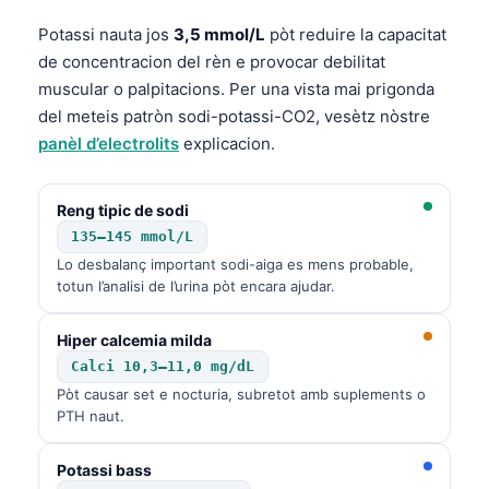
Potassi nauta jos
3,5 mmol/L
pòt reduire la capacitat
de concentracion del rèn e provocar debilitat
muscular o palpitacions. Per una vista mai prigonda
del meteis patròn sodi-potassi-CO2, vesètz nòstre
panèl d’electrolits
explicacion.
Reng tipic de sodi
135–145 mmol/L
Lo desbalanç important sodi-aiga es mens probable,
totun l’analisi de l’urina pòt encara ajudar.
Hiper calcemia milda
Calci 10,3–11,0 mg/dL
Pòt causar set e nocturia, subretot amb suplements o
PTH naut.
Potassi bass