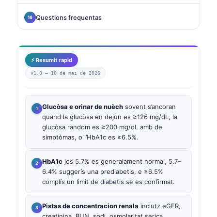
Questions frequentas
⚡ Resumit rapid
v1.0 —
10 de mai de 2026
Glucòsa e orinar de nuèch
sovent s’ancoran
quand la glucòsa en dejun es ≥126 mg/dL, la
glucòsa random es ≥200 mg/dL amb de
simptòmas, o l’HbA1c es ≥6.5%.
HbA1c
jos 5.7% es generalament normal, 5.7–
6.4% suggerís una prediabetis, e ≥6.5%
complís un limit de diabetis se es confirmat.
Pistas de concentracion renala
inclutz eGFR,
creatinina, BUN, sodi, osmolaritat serica,