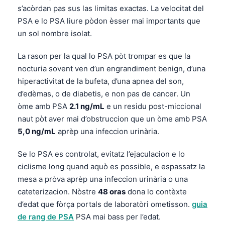
s’acòrdan pas sus las limitas exactas. La velocitat del
Frysk
PSA e lo PSA liure pòdon èsser mai importants que
Esperanto
un sol nombre isolat.
Беларуская мова
La rason per la qual lo PSA pòt trompar es que la
Татар теле
nocturia sovent ven d’un engrandiment benign, d’una
Кыргызча
hiperactivitat de la bufeta, d’una apnea del son,
ئۇيغۇرچە
d’edèmas, o de diabetis, e non pas de cancer. Un
òme amb PSA
2.1 ng/mL
e un residu post-miccional
Cebuano
naut pòt aver mai d’obstruccion que un òme amb PSA
Basa Jawa
5,0 ng/mL
aprèp una infeccion urinària.
ພາສາລາວ
Se lo PSA es controlat, evitatz l’ejaculacion e lo
Монгол
ciclisme long quand aquò es possible, e espassatz la
Afrikaans
mesa a pròva aprèp una infeccion urinària o una
cateterizacion. Nòstre
48 oras
dona lo contèxte
العربية المغربية
d’edat que fòrça portals de laboratòri ometisson.
guia
Gàidhlig
de rang de PSA
PSA mai bass per l’edat.