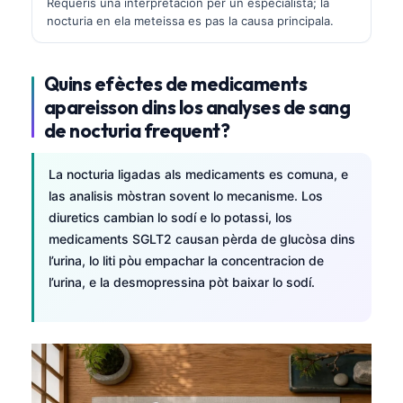
Requerís una interpretacion per un especialista; la
O‘zbekcha
nocturia en ela meteissa es pas la causa principala.
Українська
አማርኛ
Quins efèctes de medicaments
Kiswahili
apareisson dins los analyses de sang
de nocturia frequent?
ភាសាខ្មែរ
ဗမာစာ
La nocturia ligadas als medicaments es comuna, e
ไทย
las analisis mòstran sovent lo mecanisme. Los
diuretics cambian lo sodí e lo potassi, los
Tagalog
medicaments SGLT2 causan pèrda de glucòsa dins
Tiếng Việt
l’urina, lo liti pòu empachar la concentracion de
Bahasa Melayu
l’urina, e la desmopressina pòt baixar lo sodí.
മലയാളം
ಕನ್ನಡ
ગુજરાતી
தமிழ்