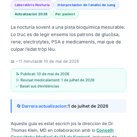
Laboratòris Nocturia
Interpretacion de l’analisi de sang
Actualizacion 2026
Per pacient
La nocturia sovent a una pista bioquimica mesurable.
Lo truc es de legir ensems los patrons de glucòsa,
rene, electrolytes, PSA e medicaments, mai que de
culpar l’edat tròp lèu.
📖 ~11 minutas
📅
10 de mai de 2026
📝 Publicat:
10 de mai de 2026
🩺 Revisat medicalament:
1 de julhet de 2026
✅ Basat sus d’evidéncias
🔄 Darrera actualizacion:
1 de julhet de 2026
Aqueste guia es estat escrich jos la direccion de
Dr.
Thomas Klein, MD
en collaboracion amb lo
Conselh
Consultatiu Medical de l'IA de Kantesti
, inclusent de