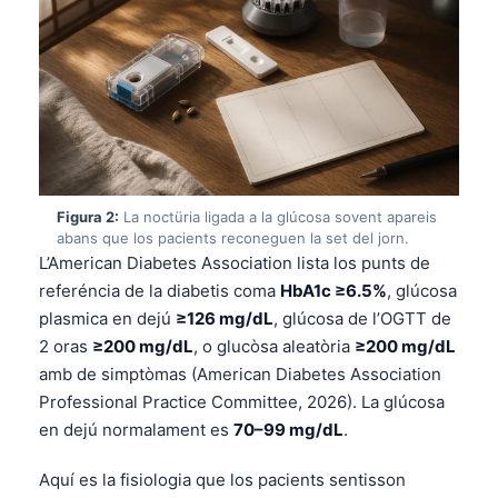
Figura 2:
La noctüria ligada a la glúcosa sovent apareis
abans que los pacients reconeguen la set del jorn.
L’American Diabetes Association lista los punts de
referéncia de la diabetis coma
HbA1c ≥6.5%
, glúcosa
plasmica en dejú
≥126 mg/dL
, glúcosa de l’OGTT de
2 oras
≥200 mg/dL
, o glucòsa aleatòria
≥200 mg/dL
amb de simptòmas (American Diabetes Association
Professional Practice Committee, 2026). La glúcosa
en dejú normalament es
70–99 mg/dL
.
Aquí es la fisiologia que los pacients sentisson