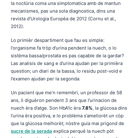
la noctüria coma una simptomatica amb de mantun
mecanismes, pas una sola diagnostica, dins una
revista d’Urologia Europèa de 2012 (Cornu et al.,
2012).
Lo primièr despartiment que fau es simple:
l’organisme fa tròp d’urina pendent la nuech, o lo
sistèma bassa/prostata es pas capable de la gardar?
Las analisis de sang e d’urina ajudan per la primièra
question; un diari de la bassa, lo residu post-void e
l’examen ajudan per la segonda.
Un pacient que me’n remembri, un professor de 58
ans, li diguèron pendent 3 ans que l’urinacion de
nuech èra d’atge. Son HbA1c èra
7.8%
, la glúcosa dins
l’urina èra positiva, e lo problèma s’ameliorèt un còp
que la glúcosa melhorèt; nòstre guia mai prigond de
sucre de la serada
explica perqué la nuech pòt