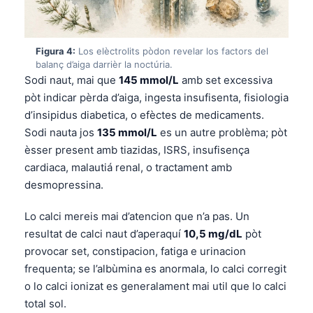
Figura 4:
Los elèctrolits pòdon revelar los factors del
balanç d’aiga darrièr la noctúria.
Sodi naut, mai que
145 mmol/L
amb set excessiva
pòt indicar pèrda d’aiga, ingesta insufisenta, fisiologia
d’insipidus diabetica, o efèctes de medicaments.
Sodi nauta jos
135 mmol/L
es un autre problèma; pòt
èsser present amb tiazidas, ISRS, insufisença
cardiaca, malautiá renal, o tractament amb
desmopressina.
Lo calci mereis mai d’atencion que n’a pas. Un
resultat de calci naut d’aperaquí
10,5 mg/dL
pòt
provocar set, constipacion, fatiga e urinacion
frequenta; se l’albùmina es anormala, lo calci corregit
o lo calci ionizat es generalament mai util que lo calci
total sol.