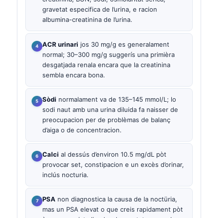
gravetat especifica de l’urina, e racion
albumina-creatinina de l’urina.
ACR urinari
jos 30 mg/g es generalament
normal; 30–300 mg/g suggerís una primièra
desgatjada renala encara que la creatinina
sembla encara bona.
Sòdi
normalament va de 135–145 mmol/L; lo
sodi naut amb una urina diluida fa naisser de
preocupacion per de problèmas de balanç
d’aiga o de concentracion.
Calci
al dessús d’environ 10.5 mg/dL pòt
provocar set, constipacion e un excès d’orinar,
inclús nocturia.
PSA
non diagnostica la causa de la noctüria,
mas un PSA elevat o que creis rapidament pòt