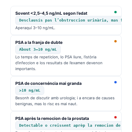
Euskara
Македонски јазик
Sovent <2,5–4,5 ng/mL segon l’edat
Latviešu valoda
Desclausís pas l’obstruccion urinària, mas fa b
Aperaquí 3–10 ng/mL.
Galego
অসমীয়া
PSA a la franja de dubte
සිංහල
About 3–10 ng/mL
Lo temps de repeticion, lo PSA liure, l’istòria
سنڌي
d’infeccion e los resultats de l’examen devenon
پښتو
importants.
PSA de concernéncia mai granda
Slovenčina
>10 ng/mL
Hrvatski
Besonh de discutir amb urologia; i a encara de causes
benignas, mas lo risc es mai naut.
Suomi
Қазақ тілі
PSA après la remocion de la prostata
Detectable o creissent aprèp la remocion de la 
Català