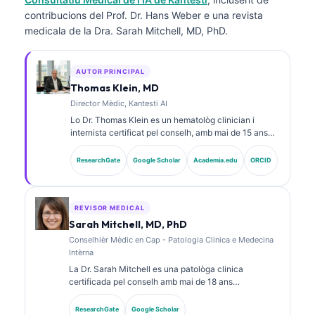
contribucions del Prof. Dr. Hans Weber e una revista
medicala de la Dra. Sarah Mitchell, MD, PhD.
AUTOR PRINCIPAL
Thomas Klein, MD
Director Mèdic, Kantesti AI
Lo Dr. Thomas Klein es un hematològ clinician i
internista certificat pel conselh, amb mai de 15 ans
d’experiència en medicina de laboratòri e anàlisi
clinica assistida per IA. Com a director mèdic a
ResearchGate
Google Scholar
Academia.edu
ORCID
Kantesti AI, proveís una supervisió clinica de
l’exactitud medica de la xarxa neurala proprietària. Lo
Dr. Klein a publicat fòrça sus l’interpretacion de
biomarcadors e los diagnòstics de laboratòri en
REVISOR MEDICAL
temes de medicina de laboratòri.
Sarah Mitchell, MD, PhD
Conselhièr Mèdic en Cap - Patologia Clinica e Medecina
Intèrna
La Dr. Sarah Mitchell es una patològa clinica
certificada pel conselh amb mai de 18 ans
d’experiéncia en medicina de laboratòri e analisi
diagnostica. Tèn de certificacions d’especialitat en
ResearchGate
Google Scholar