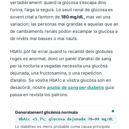
vertadièrament: quand la glúcosa s’escapa dins
l’urina, l’aiga la seguís. Lo seuil renal de glúcosa es
sovent citat a l’entorn de
180 mg/dL
, mas vei una
variacion; las personas mai grandas e aquelas que an
de cambiaments renals pòdon escampar la glucòsa a
de nivèls mai basses o mai nauts.
HbA1c pòt far errar quand lo recambi dels globules
roges es anormal, donc un panèl d’analisi de sang
per la nocturia a vegadas necessita una glucòsa
dejunada, una fructosamina, o una repeticion
d’analisi. Se vòstre HbA1c e vòstra glucòsa son en
desacòrdi, nòstre
analisi de sang per diabetis
guia
passa en revista los patrons.
Generalament glicèmia normala
HbA1c <5.7%; glucòsa dejunada 70–99 mg/dL
Lo diabètes es mens probable coma causa principala