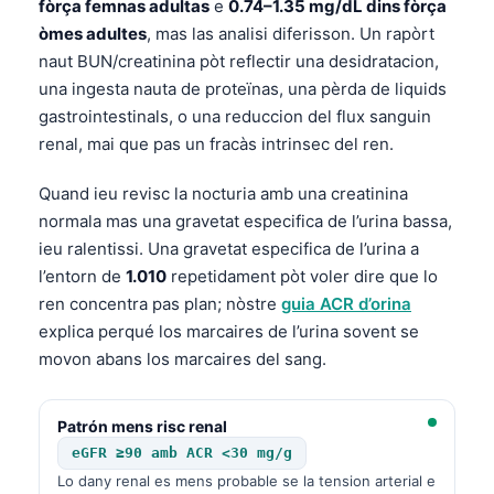
fòrça femnas adultas
e
0.74–1.35 mg/dL dins fòrça
òmes adultes
, mas las analisi diferisson. Un rapòrt
naut BUN/creatinina pòt reflectir una desidratacion,
una ingesta nauta de proteïnas, una pèrda de liquids
gastrointestinals, o una reduccion del flux sanguin
renal, mai que pas un fracàs intrinsec del ren.
Quand ieu revisc la nocturia amb una creatinina
normala mas una gravetat especifica de l’urina bassa,
ieu ralentissi. Una gravetat especifica de l’urina a
l’entorn de
1.010
repetidament pòt voler dire que lo
ren concentra pas plan; nòstre
guia ACR d’orina
explica perqué los marcaires de l’urina sovent se
movon abans los marcaires del sang.
Patrón mens risc renal
eGFR ≥90 amb ACR <30 mg/g
Lo dany renal es mens probable se la tension arterial e