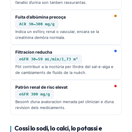
l’analisi d’urina son tanben rassurantas.
Fuita d’albùmina precoça
ACR 30–300 mg/g
Indica un esfòrç renal o vascular, encara se la
creatinina demòra normala.
Filtracion reducha
eGFR 30–59 mL/min/1,73 m²
Pòt contribuir a la noctúria per l’òrdre del sal-e-aiga e
de cambiaments de fluids de la nuèch.
Patròn renal de risc elevat
eGFR 300 mg/g
Besonh d’una avaloracion menada pel clinician e d’una
revision dels medicaments.
Cossí lo sodi, lo calci, lo potassi e