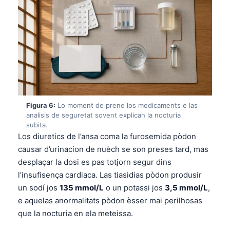
తెలుగు
मराठी
اردو
বাংলা
Shqip
Magyar
Figura 6:
Lo moment de prene los medicaments e las
analisis de seguretat sovent explican la nocturia
Slovenščina
subita.
한국어
Los diuretics de l’ansa coma la furosemida pòdon
causar d’urinacion de nuèch se son preses tard, mas
Polski
desplaçar la dosi es pas totjorn segur dins
Lietuvių kalba
l’insufisença cardiaca. Las tiasidias pòdon produsir
Русский
un sodí jos
135 mmol/L
o un potassi jos
3,5 mmol/L
,
e aquelas anormalitats pòdon èsser mai perilhosas
ქართული
que la nocturia en ela meteissa.
Čeština