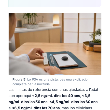
Figura 5:
Lo PSA es una pista, pas una explicacion
complèta per la nocturia.
Las limitas de referéncia comunas ajustadas a l’edat
son aperaquí
<2,5 ng/mL dins los 40 ans
,
<3,5
Norsk bokmål
ng/mL dins los 50 ans
,
<4,5 ng/mL dins los 60 ans
,
Ślōnskŏ gŏdka
e
<6,5 ng/mL dins los 70 ans
, mas los clinicians