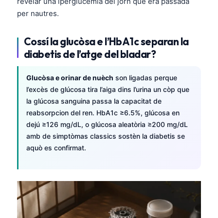
revelar una iperglucèmia del jorn que èra passada
per nautres.
Cossí la glucòsa e l’HbA1c separan la
diabetis de l’atge del bladar?
Glucòsa e orinar de nuèch
son ligadas perque
l’excès de glúcosa tira l’aiga dins l’urina un còp que
la glúcosa sanguina passa la capacitat de
reabsorpcion del ren. HbA1c ≥6.5%, glúcosa en
dejú ≥126 mg/dL, o glúcosa aleatòria ≥200 mg/dL
amb de simptòmas classics sostèn la diabetis se
aquò es confirmat.