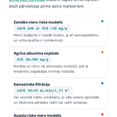
bieži pārvietojas pirms asins marķieriem.
Zemāka nieru riska modelis
eGFR ≥90 ar ACR <30 mg/g
Nieru bojājums ir mazāk ticams, ja arī asinsspiediens
un urīna analīze ir nomierinoši.
Agrīna albumīna noplūde
ACR 30–300 mg/g
Norāda uz nieru vai asinsvadu noslodzi, pat ja
kreatinīns saglabājas normas robežās.
Samazināta filtrācija
eGFR 30–59 mL/min/1,73 m²
Var veicināt nakts urinēšanu, jo sāls–ūdens apstrāde
un šķidruma pārdales naktī var radīt izmaiņas.
Augsta riska nieru modelis