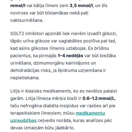
mmol/l
vai kālija līmeni zem
3,5 mmol/l
, un šīs
తెలుగు
novirzes var būt bīstamākas nekā pati
मराठी
naktsurinēšana.
اردو
SGLT2 inhibitori apzināti liek nierēm izvadīt glikozi,
বাংলা
tāpēc urīna glikoze var saglabāties pozitīva pat tad,
Shqip
kad asins glikozes līmenis uzlabojas. Es brīdinu
pacientus, ka pirmajās
1–4 nedēļās
var būt biežāka
Magyar
urinēšana, dzimumorgānu kairinājums un
Slovenščina
dehidratācijas risks, ja šķidruma uzņemšana ir
한국어
nepietiekama.
Polski
Litijs ir klasisks medikaments, ko es nevēlos palaist
Lietuvių kalba
garām. Litija līmeņa mērķis bieži ir
0.6–1.2 mmol/L
,
taču nefrogēna diabēta insipidus var rasties arī pie
Русский
terapeitiskiem līmeņiem; mūsu
medikamentu
ქართული
uzraudzības
ceļvedis norāda, kuras analīzes pēc
Čeština
devas izmaiņām būtu jāatkārto.