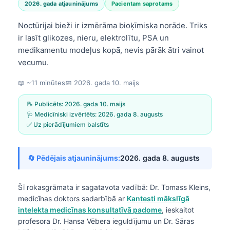
2026. gada atjauninājums
Pacientam saprotams
Noctūrijai bieži ir izmērāma bioķīmiska norāde. Triks
ir lasīt glikozes, nieru, elektrolītu, PSA un
medikamentu modeļus kopā, nevis pārāk ātri vainot
vecumu.
📖 ~11 minūtes
📅
2026. gada 10. maijs
📝 Publicēts:
2026. gada 10. maijs
🩺 Medicīniski izvērtēts:
2026. gada 8. augusts
✅ Uz pierādījumiem balstīts
🔄 Pēdējais atjauninājums:
2026. gada 8. augusts
Šī rokasgrāmata ir sagatavota vadībā:
Dr. Tomass Kleins,
medicīnas doktors
sadarbībā ar
Kantesti mākslīgā
intelekta medicīnas konsultatīvā padome
, ieskaitot
profesora Dr. Hansa Vēbera ieguldījumu un Dr. Sāras