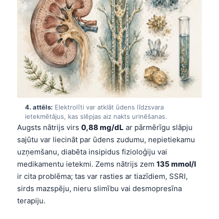
4. attēls:
Elektrolīti var atklāt ūdens līdzsvara
ietekmētājus, kas slēpjas aiz nakts urinēšanas.
Augsts nātrijs virs
0,88 mg/dL
ar pārmērīgu slāpju
sajūtu var liecināt par ūdens zudumu, nepietiekamu
uzņemšanu, diabēta insipidus fizioloģiju vai
medikamentu ietekmi. Zems nātrijs zem
135 mmol/l
ir cita problēma; tas var rasties ar tiazīdiem, SSRI,
sirds mazspēju, nieru slimību vai desmopresīna
terapiju.