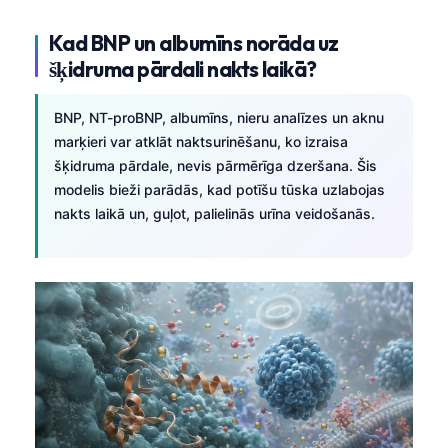
日本語
Kad BNP un albumīns norāda uz
Eesti
šķidruma pārdali nakts laikā?
Azərbaycan dili
Bosanski
BNP, NT-proBNP, albumīns, nieru analīzes un aknu
marķieri var atklāt naktsurinēšanu, ko izraisa
Svenska
šķidruma pārdale, nevis pārmērīga dzeršana. Šis
Српски језик
modelis bieži parādās, kad potīšu tūska uzlabojas
Íslenska
nakts laikā un, guļot, palielinās urīna veidošanās.
Հայերեն
Bahasa Indonesia
हिन्दी
Nederlands
Dansk
Български
فارسی