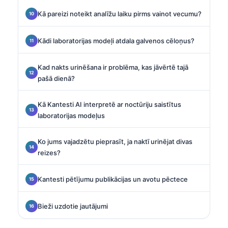
Kā pareizi noteikt analīžu laiku pirms vainot vecumu?
Kādi laboratorijas modeļi atdala galvenos cēloņus?
Kad nakts urinēšana ir problēma, kas jāvērtē tajā
pašā dienā?
Kā Kantesti AI interpretē ar noctūriju saistītus
laboratorijas modeļus
Ko jums vajadzētu pieprasīt, ja naktī urinējat divas
reizes?
Kantesti pētījumu publikācijas un avotu pēctece
Bieži uzdotie jautājumi