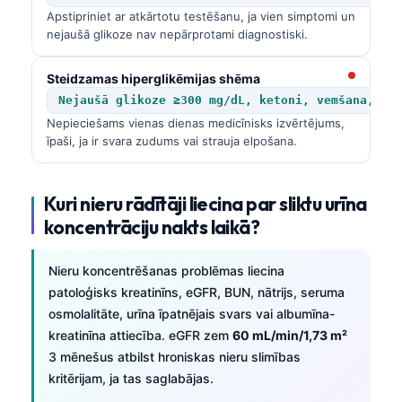
Apstipriniet ar atkārtotu testēšanu, ja vien simptomi un
nejaušā glikoze nav nepārprotami diagnostiski.
Steidzamas hiperglikēmijas shēma
Nejaušā glikoze ≥300 mg/dL, ketoni, vemšana, de
Nepieciešams vienas dienas medicīnisks izvērtējums,
īpaši, ja ir svara zudums vai strauja elpošana.
Kuri nieru rādītāji liecina par sliktu urīna
koncentrāciju nakts laikā?
Nieru koncentrēšanas problēmas liecina
patoloģisks kreatinīns, eGFR, BUN, nātrijs, seruma
osmolalitāte, urīna īpatnējais svars vai albumīna-
kreatinīna attiecība. eGFR zem
60 mL/min/1,73 m²
3 mēnešus atbilst hroniskas nieru slimības
kritērijam, ja tas saglabājas.