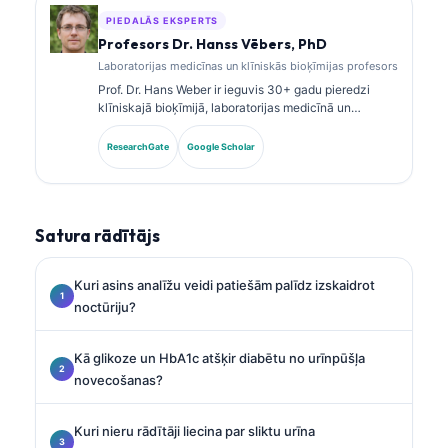
PIEDALĀS EKSPERTS
Profesors Dr. Hanss Vēbers, PhD
Laboratorijas medicīnas un klīniskās bioķīmijas profesors
Prof. Dr. Hans Weber ir ieguvis 30+ gadu pieredzi
klīniskajā bioķīmijā, laboratorijas medicīnā un
biomarķieru pētniecībā. Bijušais Vācijas Klīniskās
ķīmijas biedrības prezidents, viņš specializējas
ResearchGate
Google Scholar
diagnostikas paneļu analīzē, biomarķieru
standartizācijā un ar AI atbalstītā laboratorijas
medicīnā.
Satura rādītājs
Kuri asins analīžu veidi patiešām palīdz izskaidrot
noctūriju?
Kā glikoze un HbA1c atšķir diabētu no urīnpūšļa
novecošanas?
Kuri nieru rādītāji liecina par sliktu urīna