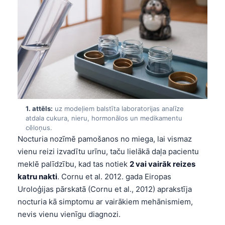
1. attēls:
uz modeļiem balstīta laboratorijas analīze
atdala cukura, nieru, hormonālos un medikamentu
cēloņus.
Nocturia nozīmē pamošanos no miega, lai vismaz
vienu reizi izvadītu urīnu, taču lielākā daļa pacientu
meklē palīdzību, kad tas notiek
2 vai vairāk reizes
katru nakti
. Cornu et al. 2012. gada Eiropas
Uroloģijas pārskatā (Cornu et al., 2012) aprakstīja
nocturia kā simptomu ar vairākiem mehānismiem,
nevis vienu vienīgu diagnozi.