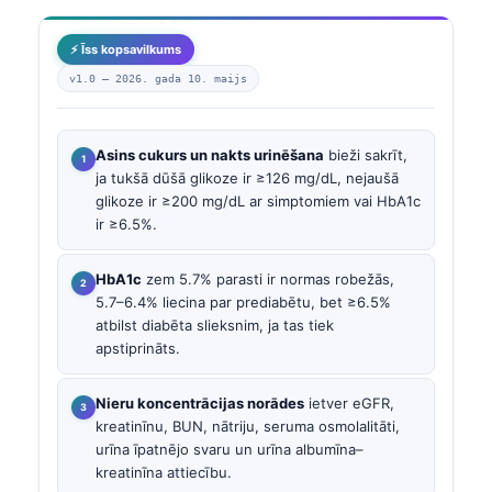
⚡ Īss kopsavilkums
v1.0 —
2026. gada 10. maijs
Asins cukurs un nakts urinēšana
bieži sakrīt,
ja tukšā dūšā glikoze ir ≥126 mg/dL, nejaušā
glikoze ir ≥200 mg/dL ar simptomiem vai HbA1c
ir ≥6.5%.
HbA1c
zem 5.7% parasti ir normas robežās,
5.7–6.4% liecina par prediabētu, bet ≥6.5%
atbilst diabēta slieksnim, ja tas tiek
apstiprināts.
Nieru koncentrācijas norādes
ietver eGFR,
kreatinīnu, BUN, nātriju, seruma osmolalitāti,
urīna īpatnējo svaru un urīna albumīna–
kreatinīna attiecību.