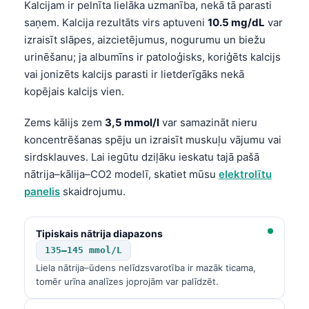
Kalcijam ir pelnīta lielāka uzmanība, nekā tā parasti
saņem. Kalcija rezultāts virs aptuveni
10.5 mg/dL
var
izraisīt slāpes, aizcietējumus, nogurumu un biežu
urinēšanu; ja albumīns ir patoloģisks, koriģēts kalcijs
vai jonizēts kalcijs parasti ir lietderīgāks nekā
kopējais kalcijs vien.
Zems kālijs zem
3,5 mmol/l
var samazināt nieru
koncentrēšanas spēju un izraisīt muskuļu vājumu vai
sirdsklauves. Lai iegūtu dziļāku ieskatu tajā pašā
nātrija–kālija–CO2 modelī, skatiet mūsu
elektrolītu
panelis
skaidrojumu.
Tipiskais nātrija diapazons
135–145 mmol/L
Liela nātrija–ūdens nelīdzsvarotība ir mazāk ticama,
tomēr urīna analīzes joprojām var palīdzēt.