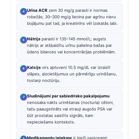
Urīna ACR
zem 30 mg/g parasti ir normas
robežās; 30–300 mg/g liecina par agrīnu nieru
bojājumu pat tad, ja kreatinīns vēl izskatās labi.
Nātrijs
parasti ir 135–145 mmol/L; augsts
nātrijs ar atšķaidītu urīnu palielina bažas par
ūdens bilances vai koncentrācijas problēmām.
Kalcijs
virs aptuveni 10.5 mg/dL var izraisīt
slāpes, aizcietējumus un pārmērīgu urinēšanu,
tostarp noctūriju.
Sludinājumi par sabiedrisko pakalpojumu
nenosaka nakts urinēšanas (nocturia) cēloni,
taču paaugstināts vai strauji augošs PSA var
būt prostatas saistīts signāls, kam
nepieciešams konteksts.
Medikamentu ietekme
ir bieži sastopami: