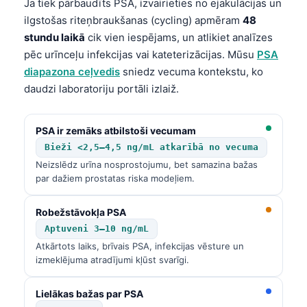
Ja tiek pārbaudīts PSA, izvairieties no ejakulācijas un
Frysk
ilgstošas riteņbraukšanas (cycling) apmēram
48
Esperanto
stundu laikā
cik vien iespējams, un atlikiet analīzes
pēc urīnceļu infekcijas vai kateterizācijas. Mūsu
PSA
Беларуская мова
diapazona ceļvedis
sniedz vecuma kontekstu, ko
Татар теле
daudzi laboratoriju portāli izlaiž.
Кыргызча
ئۇيغۇرچە
PSA ir zemāks atbilstoši vecumam
Bieži <2,5–4,5 ng/mL atkarībā no vecuma
Cebuano
Neizslēdz urīna nosprostojumu, bet samazina bažas
Basa Jawa
par dažiem prostatas riska modeļiem.
ພາສາລາວ
Robežstāvokļa PSA
Монгол
Aptuveni 3–10 ng/mL
Afrikaans
Atkārtots laiks, brīvais PSA, infekcijas vēsture un
izmeklējuma atradījumi kļūst svarīgi.
العربية المغربية
Occitan
Lielākas bažas par PSA