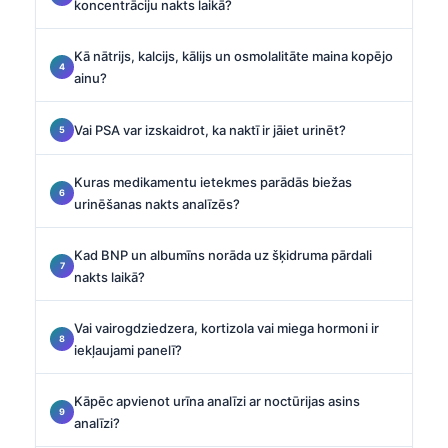
koncentrāciju nakts laikā?
Kā nātrijs, kalcijs, kālijs un osmolalitāte maina kopējo
ainu?
Vai PSA var izskaidrot, ka naktī ir jāiet urinēt?
Kuras medikamentu ietekmes parādās biežas
urinēšanas nakts analīzēs?
Kad BNP un albumīns norāda uz šķidruma pārdali
nakts laikā?
Vai vairogdziedzera, kortizola vai miega hormoni ir
iekļaujami panelī?
Kāpēc apvienot urīna analīzi ar noctūrijas asins
analīzi?