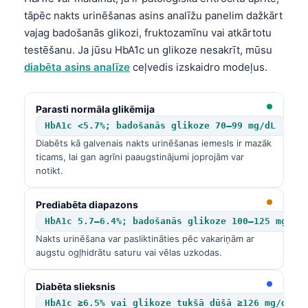
tāpēc nakts urinēšanas asins analīžu panelim dažkārt
vajag badošanās glikozi, fruktozamīnu vai atkārtotu
testēšanu. Ja jūsu HbA1c un glikoze nesakrīt, mūsu
diabēta asins analīze
ceļvedis izskaidro modeļus.
Parasti normāla glikēmija
HbA1c <5.7%; badošanās glikoze 70–99 mg/dL
Diabēts kā galvenais nakts urinēšanas iemesls ir mazāk
ticams, lai gan agrīni paaugstinājumi joprojām var
notikt.
Prediabēta diapazons
HbA1c 5.7–6.4%; badošanās glikoze 100–125 mg/dL
Nakts urinēšana var pasliktināties pēc vakariņām ar
augstu ogļhidrātu saturu vai vēlas uzkodas.
Diabēta slieksnis
HbA1c ≥6.5% vai glikoze tukšā dūšā ≥126 mg/dL