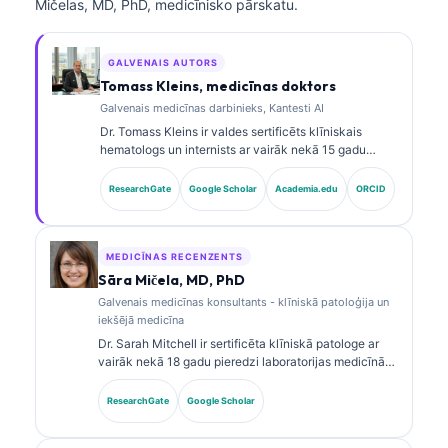
Mičelas, MD, PhD, medicīnisko pārskatu.
GALVENAIS AUTORS
Tomass Kleins, medicīnas doktors
Galvenais medicīnas darbinieks, Kantesti AI
Dr. Tomass Kleins ir valdes sertificēts klīniskais
hematologs un internists ar vairāk nekā 15 gadu
pieredzi laboratorijas medicīnā un ar AI atbalstītā
klīniskā analīzē. Kā Kantesti AI galvenais medicīnas
ResearchGate
Google Scholar
Academia.edu
ORCID
darbinieks viņš nodrošina klīnisku uzraudzību par
patentētā neironu tīkla medicīnisko precizitāti. Dr.
Kleins ir plaši publicējies par biomarķieru
interpretāciju un laboratorijas diagnostiku
MEDICĪNAS RECENZENTS
laboratorijas medicīnas jomā.
Sāra Mičela, MD, PhD
Galvenais medicīnas konsultants - klīniskā patoloģija un
iekšējā medicīna
Dr. Sarah Mitchell ir sertificēta klīniskā patologe ar
vairāk nekā 18 gadu pieredzi laboratorijas medicīnā
un diagnostikas analīzē. Viņai ir specializētas
sertifikācijas klīniskajā ķīmijā, un viņa plaši
ResearchGate
Google Scholar
publicējusi pētījumus par biomarķieru paneļiem un
laboratorijas analīzi klīniskajā praksē.