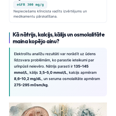
eGFR 300 mg/g
Nepieciešams klīnicista vadīts izvērtējums un
medikamentu pārskatīšana.
Kā nātrijs, kalcijs, kālijs un osmolalitāte
maina kopējo ainu?
Elektrolītu analīžu rezultāti var norādīt uz ūdens
līdzsvara problēmām, ko parastie ieteikumi par
urīnpūsli neievēro. Nātrijs parasti ir
135–145
mmol/L
, kālijs
3,5–5,0 mmol/L
, kalcijs apmēram
8,6–10,2 mg/dL
, un seruma osmolalitāte apmēram
275–295 mOsm/kg
.