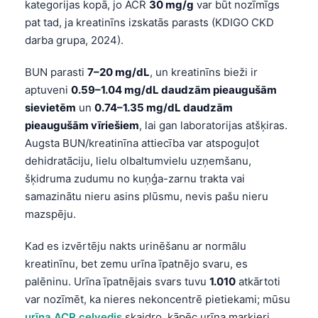
kategorijas kopā, jo ACR
30 mg/g
var būt nozīmīgs
pat tad, ja kreatinīns izskatās parasts (KDIGO CKD
darba grupa, 2024).
BUN parasti
7–20 mg/dL
, un kreatinīns bieži ir
aptuveni
0.59–1.04 mg/dL daudzām pieaugušām
sievietēm
un
0.74–1.35 mg/dL daudzām
pieaugušām vīriešiem
, lai gan laboratorijas atšķiras.
Augsta BUN/kreatinīna attiecība var atspoguļot
dehidratāciju, lielu olbaltumvielu uzņemšanu,
šķidruma zudumu no kuņģa-zarnu trakta vai
samazinātu nieru asins plūsmu, nevis pašu nieru
mazspēju.
Kad es izvērtēju nakts urinēšanu ar normālu
kreatinīnu, bet zemu urīna īpatnējo svaru, es
palēninu. Urīna īpatnējais svars tuvu
1.010
atkārtoti
var nozīmēt, ka nieres nekoncentrē pietiekami; mūsu
urīna ACR ceļvedis
skaidro, kāpēc urīna marķieri