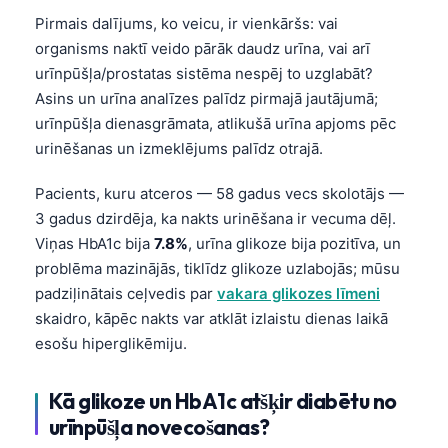
Pirmais dalījums, ko veicu, ir vienkāršs: vai
organisms naktī veido pārāk daudz urīna, vai arī
urīnpūšļa/prostatas sistēma nespēj to uzglabāt?
Asins un urīna analīzes palīdz pirmajā jautājumā;
urīnpūšļa dienasgrāmata, atlikušā urīna apjoms pēc
urinēšanas un izmeklējums palīdz otrajā.
Pacients, kuru atceros — 58 gadus vecs skolotājs —
3 gadus dzirdēja, ka nakts urinēšana ir vecuma dēļ.
Viņas HbA1c bija
7.8%
, urīna glikoze bija pozitīva, un
problēma mazinājās, tiklīdz glikoze uzlabojās; mūsu
padziļinātais ceļvedis par
vakara glikozes līmeni
skaidro, kāpēc nakts var atklāt izlaistu dienas laikā
esošu hiperglikēmiju.
Kā glikoze un HbA1c atšķir diabētu no
urīnpūšļa novecošanas?