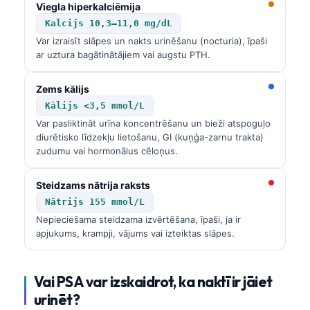
Viegla hiperkalciēmija
Kalcijs 10,3–11,0 mg/dL
Var izraisīt slāpes un nakts urinēšanu (nocturia), īpaši
ar uztura bagātinātājiem vai augstu PTH.
Zems kālijs
Kālijs <3,5 mmol/L
Var pasliktināt urīna koncentrēšanu un bieži atspoguļo
diurētisko līdzekļu lietošanu, GI (kuņģa-zarnu trakta)
zudumu vai hormonālus cēloņus.
Steidzams nātrija raksts
Nātrijs 155 mmol/L
Nepieciešama steidzama izvērtēšana, īpaši, ja ir
apjukums, krampji, vājums vai izteiktas slāpes.
Vai PSA var izskaidrot, ka naktī ir jāiet
urinēt?