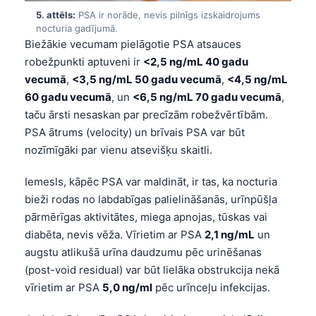
5. attēls:
PSA ir norāde, nevis pilnīgs izskaidrojums
nocturia gadījumā.
Biežākie vecumam pielāgotie PSA atsauces
robežpunkti aptuveni ir
<2,5 ng/mL 40 gadu
vecumā
,
<3,5 ng/mL 50 gadu vecumā
,
<4,5 ng/mL
60 gadu vecumā
, un
<6,5 ng/mL 70 gadu vecumā
,
taču ārsti nesaskan par precīzām robežvērtībām.
PSA ātrums (velocity) un brīvais PSA var būt
nozīmīgāki par vienu atsevišķu skaitli.
Iemesls, kāpēc PSA var maldināt, ir tas, ka nocturia
bieži rodas no labdabīgas palielināšanās, urīnpūšļa
pārmērīgas aktivitātes, miega apnojas, tūskas vai
diabēta, nevis vēža. Vīrietim ar PSA
2,1 ng/mL
un
augstu atlikušā urīna daudzumu pēc urinēšanas
(post-void residual) var būt lielāka obstrukcija nekā
Norsk bokmål
vīrietim ar PSA
5,0 ng/ml
pēc urīnceļu infekcijas.
Ślōnskŏ gŏdka