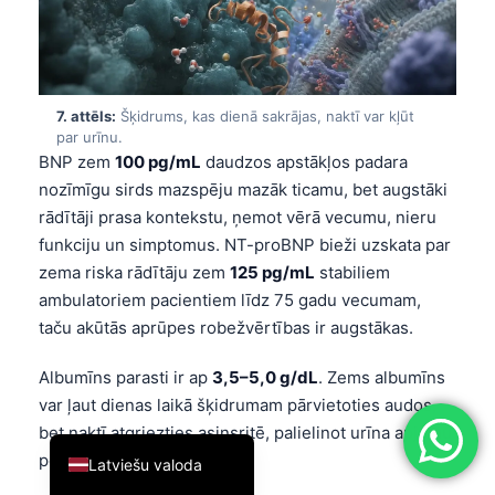
简体中文
Română
Türkçe
7. attēls:
Šķidrums, kas dienā sakrājas, naktī var kļūt
Ελληνικά
par urīnu.
BNP zem
100 pg/mL
daudzos apstākļos padara
Português
nozīmīgu sirds mazspēju mazāk ticamu, bet augstāki
Español
rādītāji prasa kontekstu, ņemot vērā vecumu, nieru
funkciju un simptomus. NT-proBNP bieži uzskata par
Italiano
zema riska rādītāju zem
125 pg/mL
stabiliem
עִבְרִית
ambulatoriem pacientiem līdz 75 gadu vecumam,
Français
taču akūtās aprūpes robežvērtības ir augstākas.
العربية
Albumīns parasti ir ap
3,5–5,0 g/dL
. Zems albumīns
Deutsch
var ļaut dienas laikā šķidrumam pārvietoties audos,
English
bet naktī atgriezties asinsritē, palielinot urīna apjomu
pēc gulētiešanas.
Latviešu valoda