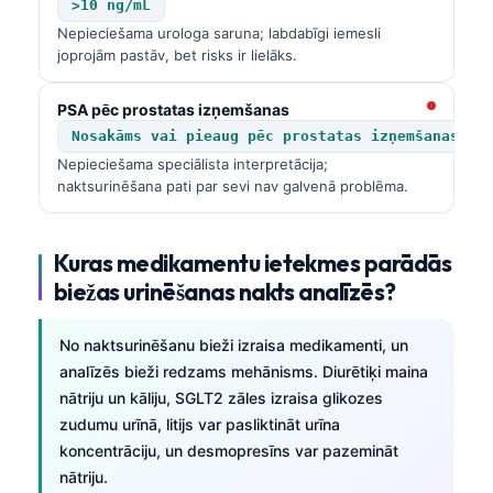
Gàidhlig
>10 ng/mL
Nepieciešama urologa saruna; labdabīgi iemesli
Euskara
joprojām pastāv, bet risks ir lielāks.
Македонски јазик
PSA pēc prostatas izņemšanas
Galego
Nosakāms vai pieaug pēc prostatas izņemšanas
অসমীয়া
Nepieciešama speciālista interpretācija;
සිංහල
naktsurinēšana pati par sevi nav galvenā problēma.
سنڌي
پښتو
Kuras medikamentu ietekmes parādās
biežas urinēšanas nakts analīzēs?
Slovenčina
No naktsurinēšanu bieži izraisa medikamenti, un
Hrvatski
analīzēs bieži redzams mehānisms. Diurētiķi maina
nātriju un kāliju, SGLT2 zāles izraisa glikozes
Suomi
zudumu urīnā, litijs var pasliktināt urīna
Қазақ тілі
koncentrāciju, un desmopresīns var pazemināt
Català
nātriju.