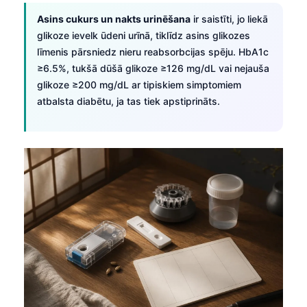
Asins cukurs un nakts urinēšana
ir saistīti, jo liekā
glikoze ievelk ūdeni urīnā, tiklīdz asins glikozes
līmenis pārsniedz nieru reabsorbcijas spēju. HbA1c
≥6.5%, tukšā dūšā glikoze ≥126 mg/dL vai nejauša
glikoze ≥200 mg/dL ar tipiskiem simptomiem
atbalsta diabētu, ja tas tiek apstiprināts.