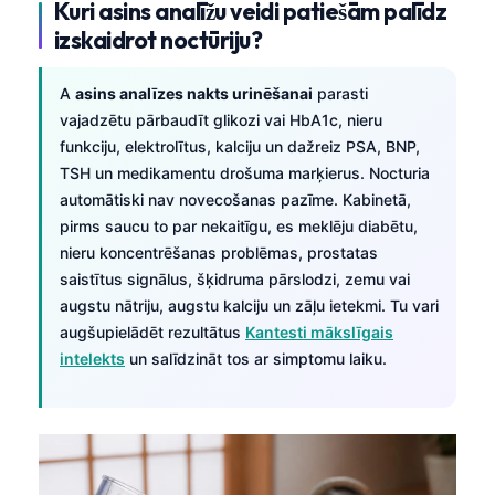
Kuri asins analīžu veidi patiešām palīdz
izskaidrot noctūriju?
A
asins analīzes nakts urinēšanai
parasti
vajadzētu pārbaudīt glikozi vai HbA1c, nieru
funkciju, elektrolītus, kalciju un dažreiz PSA, BNP,
TSH un medikamentu drošuma marķierus. Nocturia
automātiski nav novecošanas pazīme. Kabinetā,
pirms saucu to par nekaitīgu, es meklēju diabētu,
nieru koncentrēšanas problēmas, prostatas
saistītus signālus, šķidruma pārslodzi, zemu vai
augstu nātriju, augstu kalciju un zāļu ietekmi. Tu vari
augšupielādēt rezultātus
Kantesti mākslīgais
intelekts
un salīdzināt tos ar simptomu laiku.