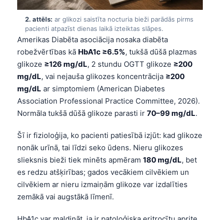
2. attēls:
ar glikozi saistīta nocturia bieži parādās pirms
pacienti atpazīst dienas laikā izteiktas slāpes.
Amerikas Diabēta asociācija nosaka diabēta
robežvērtības kā
HbA1c ≥6.5%
, tukšā dūšā plazmas
glikoze
≥126 mg/dL
, 2 stundu OGTT glikoze
≥200
mg/dL
, vai nejauša glikozes koncentrācija
≥200
mg/dL
ar simptomiem (American Diabetes
Association Professional Practice Committee, 2026).
Normāla tukšā dūšā glikoze parasti ir
70–99 mg/dL
.
Šī ir fizioloģija, ko pacienti patiesībā izjūt: kad glikoze
nonāk urīnā, tai līdzi seko ūdens. Nieru glikozes
slieksnis bieži tiek minēts apmēram
180 mg/dL
, bet
es redzu atšķirības; gados vecākiem cilvēkiem un
cilvēkiem ar nieru izmaiņām glikoze var izdalīties
zemākā vai augstākā līmenī.
HbA1c var maldināt, ja ir patoloģiska eritrocītu aprite,