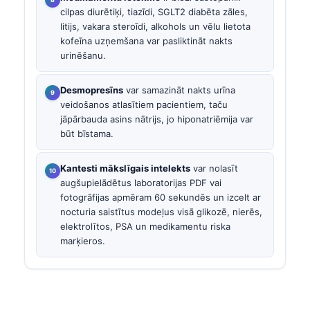
cilpas diurētiķi, tiazīdi, SGLT2 diabēta zāles,
litijs, vakara steroīdi, alkohols un vēlu lietota
kofeīna uzņemšana var pasliktināt nakts
urinēšanu.
Desmopresīns
var samazināt nakts urīna
veidošanos atlasītiem pacientiem, taču
jāpārbauda asins nātrijs, jo hiponatriēmija var
būt bīstama.
Kantesti mākslīgais intelekts
var nolasīt
augšupielādētus laboratorijas PDF vai
fotogrāfijas apmēram 60 sekundēs un izcelt ar
nocturia saistītus modeļus visā glikozē, nierēs,
elektrolītos, PSA un medikamentu riska
marķieros.