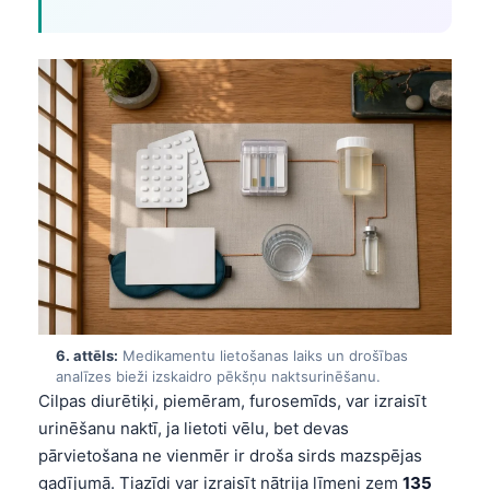
O‘zbekcha
Українська
አማርኛ
Kiswahili
ភាសាខ្មែរ
ဗမာစာ
ไทย
Tagalog
Tiếng Việt
Bahasa Melayu
6. attēls:
Medikamentu lietošanas laiks un drošības
analīzes bieži izskaidro pēkšņu naktsurinēšanu.
മലയാളം
Cilpas diurētiķi, piemēram, furosemīds, var izraisīt
ಕನ್ನಡ
urinēšanu naktī, ja lietoti vēlu, bet devas
ગુજરાતી
pārvietošana ne vienmēr ir droša sirds mazspējas
gadījumā. Tiazīdi var izraisīt nātrija līmeni zem
135
தமிழ்