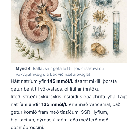
Mynd 4:
Raflausnir geta leitt í ljós orsakavalda
vökvajafnvægis á bak við næturþvaglát.
Hátt natríum yfir
145 mmól/L
ásamt mikilli þorsta
getur bent til vökvataps, of litillar inntöku,
lífeðlisfræði sykursýkis insipidus eða áhrifa lyfja. Lágt
natríum undir
135 mmól/L
er annað vandamál; það
getur komið fram með tíazíðum, SSRI-lyfjum,
hjartabilun, nýrnasjúkdómi eða meðferð með
desmópressíni.