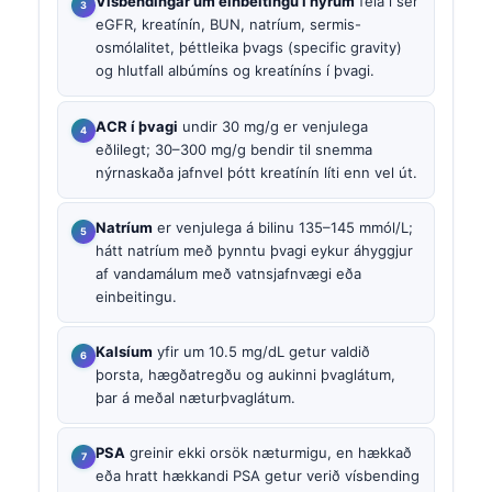
Vísbendingar um einbeitingu í nýrum
fela í sér
eGFR, kreatínín, BUN, natríum, sermis-
osmólalitet, þéttleika þvags (specific gravity)
og hlutfall albúmíns og kreatíníns í þvagi.
ACR í þvagi
undir 30 mg/g er venjulega
eðlilegt; 30–300 mg/g bendir til snemma
nýrnaskaða jafnvel þótt kreatínín líti enn vel út.
Natríum
er venjulega á bilinu 135–145 mmól/L;
hátt natríum með þynntu þvagi eykur áhyggjur
af vandamálum með vatnsjafnvægi eða
einbeitingu.
Kalsíum
yfir um 10.5 mg/dL getur valdið
þorsta, hægðatregðu og aukinni þvaglátum,
þar á meðal næturþvaglátum.
PSA
greinir ekki orsök næturmigu, en hækkað
eða hratt hækkandi PSA getur verið vísbending