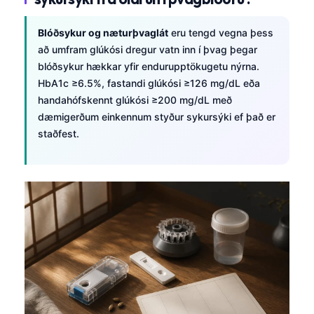
Blóðsykur og næturþvaglát
eru tengd vegna þess
að umfram glúkósi dregur vatn inn í þvag þegar
blóðsykur hækkar yfir endurupptökugetu nýrna.
HbA1c ≥6.5%, fastandi glúkósi ≥126 mg/dL eða
handahófskennt glúkósi ≥200 mg/dL með
dæmigerðum einkennum styður sykursýki ef það er
staðfest.