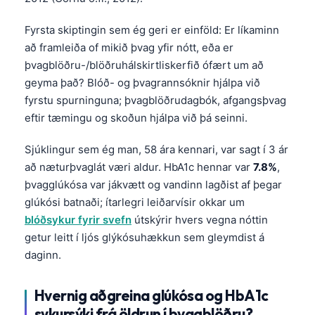
Fyrsta skiptingin sem ég geri er einföld: Er líkaminn
að framleiða of mikið þvag yfir nótt, eða er
þvagblöðru-/blöðruhálskirtliskerfið ófært um að
geyma það? Blóð- og þvagrannsóknir hjálpa við
fyrstu spurninguna; þvagblöðrudagbók, afgangsþvag
eftir tæmingu og skoðun hjálpa við þá seinni.
Sjúklingur sem ég man, 58 ára kennari, var sagt í 3 ár
að næturþvaglát væri aldur. HbA1c hennar var
7.8%
,
þvagglúkósa var jákvætt og vandinn lagðist af þegar
glúkósi batnaði; ítarlegri leiðarvísir okkar um
blóðsykur fyrir svefn
útskýrir hvers vegna nóttin
getur leitt í ljós glýkósuhækkun sem gleymdist á
daginn.
Hvernig aðgreina glúkósa og HbA1c
sykursýki frá öldrun í þvagblöðru?