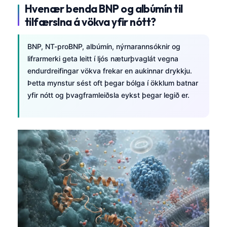
Čeština
Hvenær benda BNP og albúmín til
tilfærslna á vökva yfir nótt?
日本語
Eesti
BNP, NT-proBNP, albúmín, nýrnarannsóknir og
Azərbaycan dili
lifrarmerki geta leitt í ljós næturþvaglát vegna
endurdreifingar vökva frekar en aukinnar drykkju.
Bosanski
Þetta mynstur sést oft þegar bólga í ökklum batnar
Svenska
yfir nótt og þvagframleiðsla eykst þegar legið er.
Српски језик
Հայերեն
Bahasa Indonesia
हिन्दी
Nederlands
Dansk
Български
فارسی