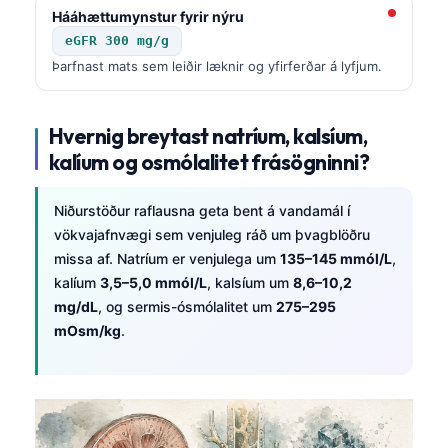
Hááhættumynstur fyrir nýru
eGFR 300 mg/g
Þarfnast mats sem leiðir læknir og yfirferðar á lyfjum.
Hvernig breytast natríum, kalsíum,
kalíum og osmólalitet frásögninni?
Niðurstöður raflausna geta bent á vandamál í
vökvajafnvægi sem venjuleg ráð um þvagblöðru
missa af. Natríum er venjulega um
135–145 mmól/L
,
kalíum
3,5–5,0 mmól/L
, kalsíum um
8,6–10,2
mg/dL
, og sermis-ósmólalitet um
275–295
mOsm/kg
.