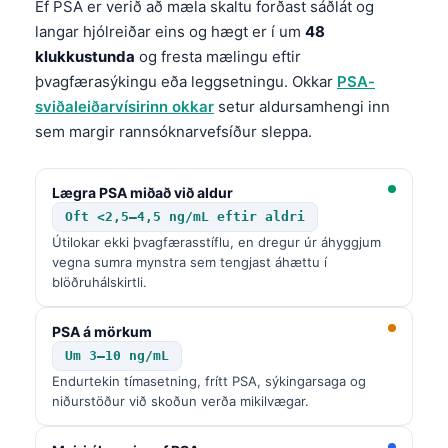
Ef PSA er verið að mæla skaltu forðast sáðlát og
Frysk
langar hjólreiðar eins og hægt er í um
48
Esperanto
klukkustunda
og fresta mælingu eftir
þvagfærasýkingu eða leggsetningu. Okkar
PSA-
Беларуская мова
sviðaleiðarvísirinn okkar
setur aldursamhengi inn
Татар теле
sem margir rannsóknarvefsíður sleppa.
Кыргызча
ئۇيغۇرچە
Lægra PSA miðað við aldur
Oft <2,5–4,5 ng/mL eftir aldri
Cebuano
Útilokar ekki þvagfærasstíflu, en dregur úr áhyggjum
Basa Jawa
vegna sumra mynstra sem tengjast áhættu í
blöðruhálskirtli.
ພາສາລາວ
Монгол
PSA á mörkum
Afrikaans
Um 3–10 ng/mL
Endurtekin tímasetning, frítt PSA, sýkingarsaga og
العربية المغربية
niðurstöður við skoðun verða mikilvægar.
Occitan