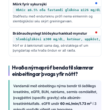
Mörk fyrir sykursýki
HbA1c ≥6.5% eða fastandi glúkósa ≥126 mg/dL
Staðfestu með endurteknu prófi nema einkennin og
slembiglúkósi séu skýrt greiningarvæn.
Bráðnauðsynlegt blóðsykurhækkað mynstur
Slembiglúkósi ≥300 mg/dL, ketónar, uppköst, ofþ
Þörf er á læknismati sama dag, sérstaklega ef um
þyngdartap eða hraða öndun er að ræða.
Hvaða nýrnapróf benda til slæmrar
einbeitingar þvags yfir nótt?
Vandamál með einbeitingu nýrna bendir til óeðlilegs
kreatíníns, eGFR, BUN, natríums, sermis-osmólalítet,
þvagþéttni (specific gravity) eða albúmín-
kreatínínhlutfalls. eGFR undir
60 mL/min/1.73 m²
í 3
mánuði uppfyllir viðmið um langvinna