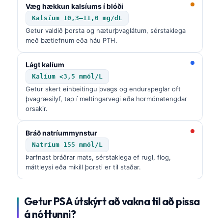
Væg hækkun kalsíums í blóði
Kalsíum 10,3–11,0 mg/dL
Getur valdið þorsta og næturþvaglátum, sérstaklega
með bætiefnum eða háu PTH.
Lágt kalíum
Kalíum <3,5 mmól/L
Getur skert einbeitingu þvags og endurspeglar oft
þvagræsilyf, tap í meltingarvegi eða hormónatengdar
orsakir.
Bráð natríummynstur
Natríum 155 mmól/L
Þarfnast bráðrar mats, sérstaklega ef rugl, flog,
máttleysi eða mikill þorsti er til staðar.
Getur PSA útskýrt að vakna til að pissa
á nóttunni?