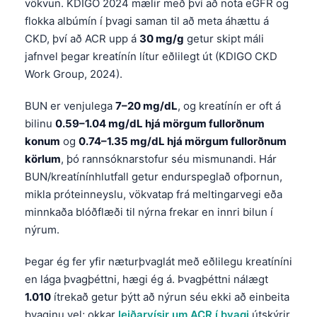
vökvun. KDIGO 2024 mælir með því að nota eGFR og
flokka albúmín í þvagi saman til að meta áhættu á
CKD, því að ACR upp á
30 mg/g
getur skipt máli
jafnvel þegar kreatínín lítur eðlilegt út (KDIGO CKD
Work Group, 2024).
BUN er venjulega
7–20 mg/dL
, og kreatínín er oft á
bilinu
0.59–1.04 mg/dL hjá mörgum fullorðnum
konum
og
0.74–1.35 mg/dL hjá mörgum fullorðnum
körlum
, þó rannsóknarstofur séu mismunandi. Hár
BUN/kreatínínhlutfall getur endurspeglað ofþornun,
mikla próteinneyslu, vökvatap frá meltingarvegi eða
minnkaða blóðflæði til nýrna frekar en innri bilun í
nýrum.
Þegar ég fer yfir næturþvaglát með eðlilegu kreatíníni
en lága þvagþéttni, hægi ég á. Þvagþéttni nálægt
1.010
ítrekað getur þýtt að nýrun séu ekki að einbeita
þvaginu vel; okkar
leiðarvísir um ACR í þvagi
útskýrir