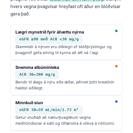
hvers vegna þvagvísar hreyfast oft áður en blóðvísar
gera það.
Lægri mynstrið fyrir áhættu nýrna
eGFR ≥90 með ACR <30 mg/g
Skemmdir á nýrum eru ólíklegri ef blóðþrýstingur og
þvagpróf gefa einnig til kynna að allt sé í lagi.
Snemma albúmínleka
ACR 30–300 mg/g
Bendir til álags á nýru eða æðar, jafnvel þótt kreatínín
haldist eðlilegt.
Minnkuð síun
eGFR 30–59 mL/min/1.73 m²
Getur stuðlað að næturþvaglátum vegna
meðhöndlunar á salti og tilfærslna á vökva á nóttunni.