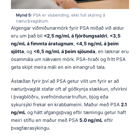
Mynd 5:
PSA er vísbending, ekki full skýring á
næturþvaglátum.
Algengar viðmiðunarmörk fyrir PSA miðað við aldur
eru um það bil
<2,5 ng/mL á fjórðungsaldri
,
<3,5
ng/mL á fimmta áratugnum
,
<4,5 ng/mL á þeim
sjötta
, og
<6,5 ng/mL á þeim sjöunda
, en læknar eru
ósammála um nákvæm mörk. PSA-hraði og frítt PSA
geta skipt meira máli en ein einangruð tala.
Ástæðan fyrir því að PSA getur villt um fyrir er að
næturþvaglát stafar oft af góðkynja stækkun, ofvirkni
í þvagblöðru, svefnöndunartruflun, bjúg eða
sykursýki frekar en krabbameini. Maður með PSA
2.1
ng/mL
og hátt afgangsþvag eftir tæmingu getur haft
meiri stíflu en maður með PSA
5.0 ng/mL
eftir
Norsk bokmål
þvagfærasýkingu.
Ślōnskŏ gŏdka