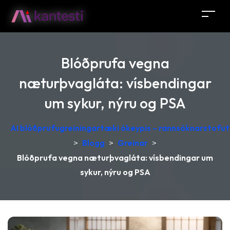
Blóðprufa vegna
næturþvagláta: vísbendingar
um sykur, nýru og PSA
AI blóðprufugreiningartæki ókeypis – rannsóknarstofutú
>
Blogg
>
Greinar
>
Blóðprufa vegna næturþvagláta: vísbendingar um
sykur, nýru og PSA