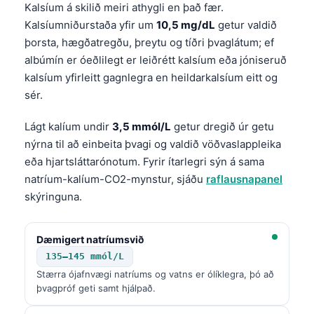
Kalsíum á skilið meiri athygli en það fær.
Kalsíumniðurstaða yfir um
10,5 mg/dL
getur valdið
þorsta, hægðatregðu, þreytu og tíðri þvaglátum; ef
albúmín er óeðlilegt er leiðrétt kalsíum eða jóniseruð
kalsíum yfirleitt gagnlegra en heildarkalsíum eitt og
sér.
Lágt kalíum undir
3,5 mmól/L
getur dregið úr getu
nýrna til að einbeita þvagi og valdið vöðvaslappleika
eða hjartsláttarónotum. Fyrir ítarlegri sýn á sama
natríum-kalíum-CO2-mynstur, sjáðu
raflausnapanel
skýringuna.
Dæmigert natríumsvið
135–145 mmól/L
Stærra ójafnvægi natríums og vatns er ólíklegra, þó að
þvagpróf geti samt hjálpað.