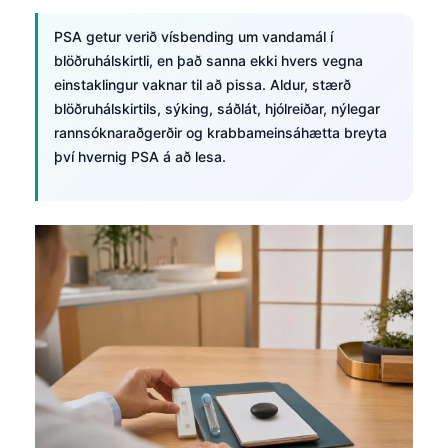
PSA getur verið vísbending um vandamál í
blöðruhálskirtli, en það sanna ekki hvers vegna
einstaklingur vaknar til að pissa. Aldur, stærð
blöðruhálskirtils, sýking, sáðlát, hjólreiðar, nýlegar
rannsóknaraðgerðir og krabbameinsáhætta breyta
því hvernig PSA á að lesa.