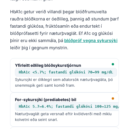
HbA1c getur verið villandi þegar blóðfrumuvelta
rauðra blóðkorna er óeðlileg, þannig að stundum þarf
fastandi glúkósa, frúktósamín eða endurtekt í
blóðprófasetti fyrir næturþvaglát. Ef A1c og glúkósi
þínir eru ekki sammála, þá
blóðpróf vegna sykursýki
leiðir þig í gegnum mynstrin.
Yfirleitt eðlileg blóðsykurstjórnun
HbA1c <5.7%; fastandi glúkósi 70–99 mg/dL
Sykursýki er ólíklegri sem aðalorsök næturþvagláta, þó
snemmspik geti samt komið fram.
For-sykursýki (prediabetes) bil
HbA1c 5.7–6.4%; fastandi glúkósi 100–125 mg/dL
Næturþvaglát geta versnað eftir kvöldverði með miklu
kolvetni eða seint snarl.