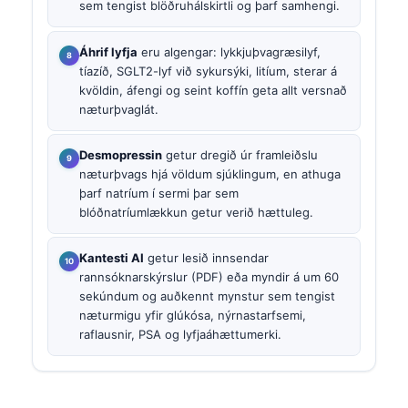
sem tengist blöðruhálskirtli og þarf samhengi.
Áhrif lyfja
eru algengar: lykkjuþvagræsilyf,
tíazíð, SGLT2-lyf við sykursýki, litíum, sterar á
kvöldin, áfengi og seint koffín geta allt versnað
næturþvaglát.
Desmopressin
getur dregið úr framleiðslu
næturþvags hjá völdum sjúklingum, en athuga
þarf natríum í sermi þar sem
blóðnatríumlækkun getur verið hættuleg.
Kantesti AI
getur lesið innsendar
rannsóknarskýrslur (PDF) eða myndir á um 60
sekúndum og auðkennt mynstur sem tengist
næturmigu yfir glúkósa, nýrnastarfsemi,
raflausnir, PSA og lyfjaáhættumerki.