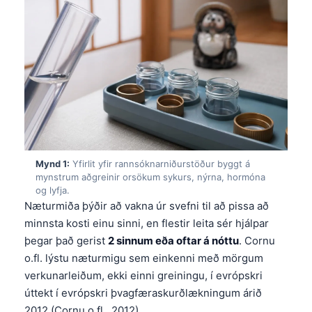
Mynd 1:
Yfirlit yfir rannsóknarniðurstöður byggt á
mynstrum aðgreinir orsökum sykurs, nýrna, hormóna
og lyfja.
Næturmiða þýðir að vakna úr svefni til að pissa að
minnsta kosti einu sinni, en flestir leita sér hjálpar
þegar það gerist
2 sinnum eða oftar á nóttu
. Cornu
o.fl. lýstu næturmigu sem einkenni með mörgum
verkunarleiðum, ekki einni greiningu, í evrópskri
úttekt í evrópskri þvagfæraskurðlækningum árið
2012 (Cornu o.fl., 2012).