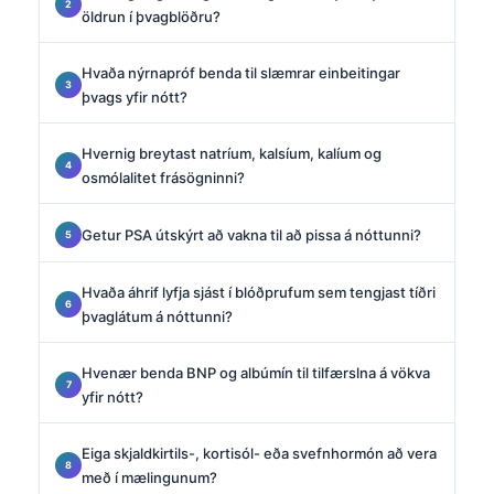
öldrun í þvagblöðru?
Hvaða nýrnapróf benda til slæmrar einbeitingar
þvags yfir nótt?
Hvernig breytast natríum, kalsíum, kalíum og
osmólalitet frásögninni?
Getur PSA útskýrt að vakna til að pissa á nóttunni?
Hvaða áhrif lyfja sjást í blóðprufum sem tengjast tíðri
þvaglátum á nóttunni?
Hvenær benda BNP og albúmín til tilfærslna á vökva
yfir nótt?
Eiga skjaldkirtils-, kortisól- eða svefnhormón að vera
með í mælingunum?