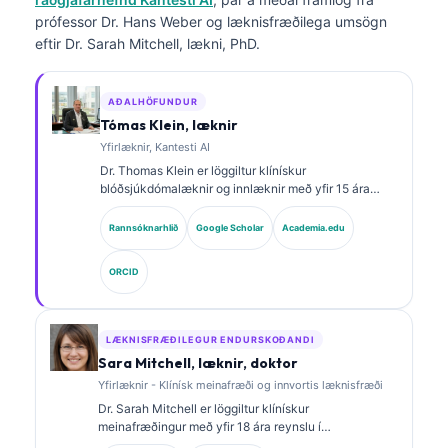
prófessor Dr. Hans Weber og læknisfræðilega umsögn
eftir Dr. Sarah Mitchell, lækni, PhD.
AÐALHÖFUNDUR
Tómas Klein, læknir
Yfirlæknir, Kantesti AI
Dr. Thomas Klein er löggiltur klínískur
blóðsjúkdómalæknir og innlæknir með yfir 15 ára
reynslu í rannsóknarstofulækningum og greiningu
með aðstoð gervigreindar. Sem læknisforstjóri hjá
Rannsóknarhlið
Google Scholar
Academia.edu
Kantesti AI veitir hann klínískt eftirlit með
læknisfræðilegum nákvæmni sérhannaðs
ORCID
taugakerfis. Dr. Klein hefur birt mikið um túlkun
lífmerkja og rannsóknarstofugreiningar á sviði
rannsóknarstofulækninga.
LÆKNISFRÆÐILEGUR ENDURSKOÐANDI
Sara Mitchell, læknir, doktor
Yfirlæknir - Klínísk meinafræði og innvortis læknisfræði
Dr. Sarah Mitchell er löggiltur klínískur
meinafræðingur með yfir 18 ára reynslu í
rannsóknarstofulækningum og greiningargreiningu.