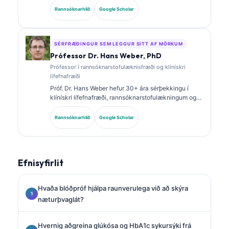
Hún er með sérsviðsvottanir í klínískri efnafræði og
Rannsóknarhlið
Google Scholar
hefur birt mikið um lífmerkjasnið og
rannsóknarstofugreiningu í klínískri framkvæmd.
SÉRFRÆÐINGUR SEM LEGGUR SITT AF MÖRKUM
Prófessor Dr. Hans Weber, PhD
Prófessor í rannsóknarstofulæknisfræði og klínískri
lífefnafræði
Próf. Dr. Hans Weber hefur 30+ ára sérþekkingu í
klínískri lífefnafræði, rannsóknarstofulækningum og
rannsóknum á lífmerkjum. Fyrrverandi forseti þýska
félagsins um klíníska efnafræði, hann sérhæfir sig í
Rannsóknarhlið
Google Scholar
greiningu á greiningarsniðum, staðlaðri notkun
lífmerkja og rannsóknarstofulækningum með aðstoð
gervigreindar.
Efnisyfirlit
Hvaða blóðpróf hjálpa raunverulega við að skýra
næturþvaglát?
Hvernig aðgreina glúkósa og HbA1c sykursýki frá