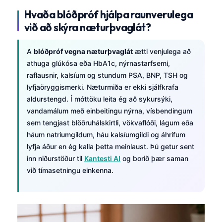
Hvaða blóðpróf hjálpa raunverulega
við að skýra næturþvaglát?
A
blóðpróf vegna næturþvaglát
ætti venjulega að
athuga glúkósa eða HbA1c, nýrnastarfsemi,
raflausnir, kalsíum og stundum PSA, BNP, TSH og
lyfjaöryggismerki. Næturmiða er ekki sjálfkrafa
aldurstengd. Í móttöku leita ég að sykursýki,
vandamálum með einbeitingu nýrna, vísbendingum
sem tengjast blöðruhálskirtli, vökvaflóði, lágum eða
háum natríumgildum, háu kalsíumgildi og áhrifum
lyfja áður en ég kalla þetta meinlaust. Þú getur sent
inn niðurstöður til
Kantesti AI
og borið þær saman
við tímasetningu einkenna.