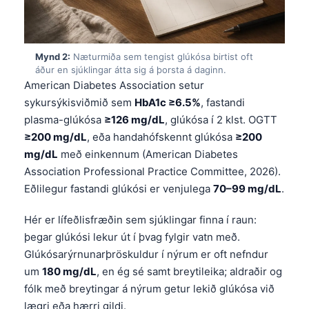
Mynd 2:
Næturmiða sem tengist glúkósa birtist oft
áður en sjúklingar átta sig á þorsta á daginn.
American Diabetes Association setur
sykursýkisviðmið sem
HbA1c ≥6.5%
, fastandi
plasma-glúkósa
≥126 mg/dL
, glúkósa í 2 klst. OGTT
≥200 mg/dL
, eða handahófskennt glúkósa
≥200
mg/dL
með einkennum (American Diabetes
Association Professional Practice Committee, 2026).
Eðlilegur fastandi glúkósi er venjulega
70–99 mg/dL
.
Hér er lífeðlisfræðin sem sjúklingar finna í raun:
þegar glúkósi lekur út í þvag fylgir vatn með.
Glúkósarýrnunarþröskuldur í nýrum er oft nefndur
um
180 mg/dL
, en ég sé samt breytileika; aldraðir og
fólk með breytingar á nýrum getur lekið glúkósa við
lægri eða hærri gildi.