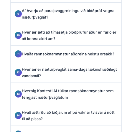
Af hverju að para þvaggreiningu við blóðpróf vegna
næturþvaglát?
Hvenær ætti að tímasetja blóðprufur áður en farið er
að kenna aldri um?
Hvaða rannsóknarmynstur aðgreina helstu orsakir?
Hvenær er næturþvaglát sama-dags læknisfræðilegt
vandamál?
Hvernig Kantesti AI túlkar rannsóknarmynstur sem
tengjast næturþvaglátum
Hvað ættirðu að biðja um ef þú vaknar tvisvar á nótt
til að pissa?