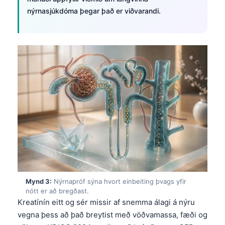
nýrnasjúkdóma þegar það er viðvarandi.
Mynd 3:
Nýrnapróf sýna hvort einbeiting þvags yfir
nótt er að bregðast.
Kreatínín eitt og sér missir af snemma álagi á nýru
vegna þess að það breytist með vöðvamassa, fæði og