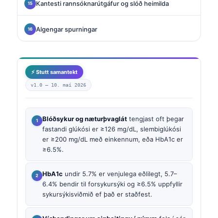
Kantesti rannsóknarútgáfur og slóð heimilda
Algengar spurningar
⚡ Stutt samantekt
v1.0 —
10. maí 2026
Blóðsykur og næturþvaglát
tengjast oft þegar
fastandi glúkósi er ≥126 mg/dL, slembiglúkósi
er ≥200 mg/dL með einkennum, eða HbA1c er
≥6.5%.
HbA1c
undir 5.7% er venjulega eðlilegt, 5.7–
6.4% bendir til forsykursýki og ≥6.5% uppfyllir
sykursýkisviðmið ef það er staðfest.