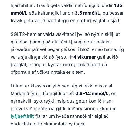
hjartabilun. Tíasíð geta valdið natríumgildi undir
135
தமிழ்
mmól/L
eða kalíumgildi undir
3,5 mmól/L
, og þessar
తెలుగు
frávik geta verið hættulegri en næturþvaglátin sjálf.
मराठी
SGLT2-hemlar valda vísvitandi því að nýrun skilji út
اردو
glúkósa, þannig að glúkósi í þvagi getur haldist
বাংলা
jákvæður jafnvel þegar glúkósi í blóði er að batna. Ég
vara sjúklinga við að fyrstu
1–4 vikurnar
geti aukið
Shqip
þvaglát, ertingu í kynfærum og aukið hættu á
Magyar
ofþornun ef vökvainntaka er slæm.
Slovenščina
Litíum er klassíska lyfið sem ég vil ekki missa af.
한국어
Markmið fyrir litíumgildi er oft
0.6–1.2 mmól/L
, en
Polski
nýrnakvilli sykursýki insipidus getur komið fram
jafnvel við meðferðargildi; leiðarvísirinn okkar um
Lietuvių kalba
lyfjaeftirlit
fjallar um hvaða rannsóknir eigi að
Русский
endurtaka eftir skammtabreytingar.
ქართული