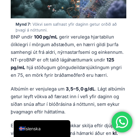
简体中文
Română
Mynd 7:
Vökvi sem safnast yfir daginn getur orðið að
Türkçe
þvagi á nóttunni.
BNP undir
100 pg/mL
gerir verulega hjartabilun
Ελληνικά
ólíklegri í mörgum aðstæðum, en hærri gildi þurfa
Português
samhengi út frá aldri, nýrnastarfsemi og einkennum.
Español
NT-proBNP er oft talið lágáhættumark undir
125
pg/mL
hjá stöðugum göngudeildarsjúklingum yngri
Italiano
en 75, en mörk fyrir bráðameðferð eru hærri.
עִבְרִית
Français
Albúmín er venjulega um
3,5–5,0 g/dL
. Lágt albúmín
getur leyft vökva að færast inn í vefi yfir daginn og
العربية
síðan snúa aftur í blóðrásina á nóttunni, sem eykur
Deutsch
þvagmagn eftir háttatíma.
English
Ein hagnýt vísbending: ef sokkar skilja eftir djúp spor
Íslenska
við
18:00.
og næturþvaglát ná hámarki áður en
kl.