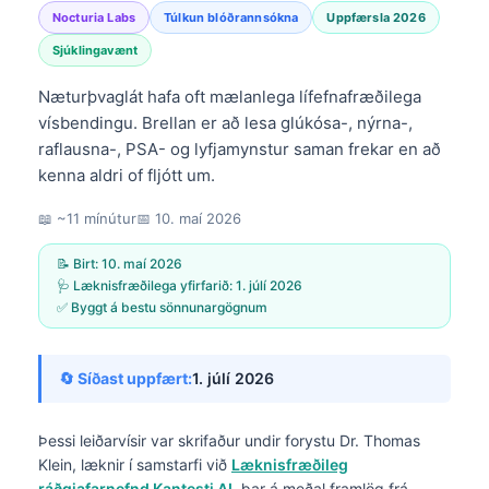
Nocturia Labs
Túlkun blóðrannsókna
Uppfærsla 2026
Sjúklingavænt
Næturþvaglát hafa oft mælanlega lífefnafræðilega
vísbendingu. Brellan er að lesa glúkósa-, nýrna-,
raflausna-, PSA- og lyfjamynstur saman frekar en að
kenna aldri of fljótt um.
📖 ~11 mínútur
📅
10. maí 2026
📝 Birt:
10. maí 2026
🩺 Læknisfræðilega yfirfarið:
1. júlí 2026
✅ Byggt á bestu sönnunargögnum
🔄 Síðast uppfært:
1. júlí 2026
Þessi leiðarvísir var skrifaður undir forystu
Dr. Thomas
Klein, læknir
í samstarfi við
Læknisfræðileg
ráðgjafarnefnd Kantesti AI
, þar á meðal framlög frá