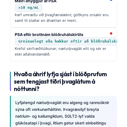
Gàidhlig
Meiri áhyggjur af PSA
>10 ng/mL
Euskara
Þarf umræðu við þvagfæralækni; góðkyns orsakir eru
Македонски јазик
samt til staðar en áhættan er meiri.
Latviešu valoda
PSA eftir brottnám blöðruhálskirtils
Galego
Greinanlegt eða hækkar eftir að blöðruhálskirti
অসমীয়া
Krefst sérfræðitúlkunar; næturþvaglát eitt og sér er
ekki aðalvandamálið.
සිංහල
سنڌي
Hvaða áhrif lyfja sjást í blóðprufum
پښتو
sem tengjast tíðri þvaglátum á
nóttunni?
Slovenčina
Lyfjatengd næturþvaglát eru algeng og rannsóknir
Hrvatski
sýna oft verkunarháttinn. Þvagræsilyf breyta
Suomi
natríum- og kalíumgildum, SGLT2-lyf valda
Қазақ тілі
glúkósatapi í þvagi, litíum getur skert einbeitingu