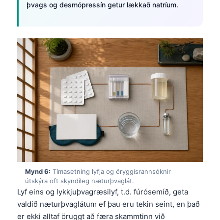
þvags og desmópressín getur lækkað natríum.
Català
O‘zbekcha
Українська
አማርኛ
Kiswahili
ភាសាខ្មែរ
ဗမာစာ
ไทย
Tagalog
Tiếng Việt
Bahasa Melayu
Mynd 6:
Tímasetning lyfja og öryggisrannsóknir
útskýra oft skyndileg næturþvaglát.
മലയാളം
Lyf eins og lykkjuþvagræsilyf, t.d. fúrósemíð, geta
ಕನ್ನಡ
valdið næturþvaglátum ef þau eru tekin seint, en það
er ekki alltaf öruggt að færa skammtinn við
ગુજરાતી