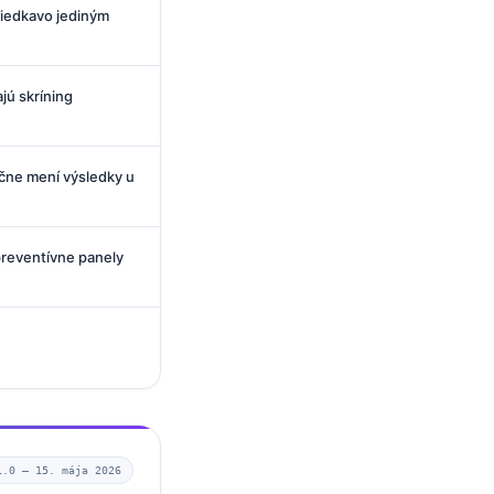
riedkavo jediným
jú skríning
očne mení výsledky u
preventívne panely
1.0 —
15. mája 2026