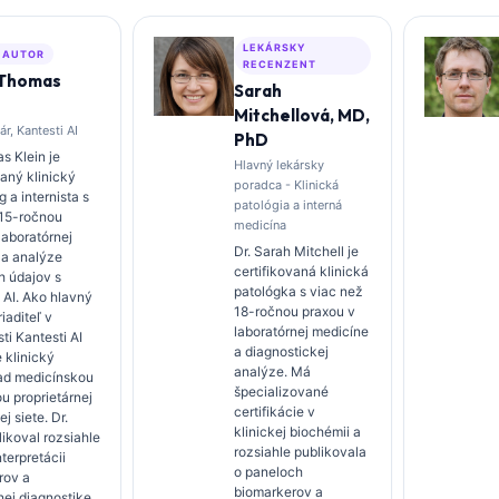
LEKÁRSKY
 AUTOR
RECENZENT
 Thomas
Sarah
Mitchellová, MD,
ár, Kantesti AI
PhD
s Klein je
Hlavný lekársky
vaný klinický
poradca - Klinická
 a internista s
patológia a interná
 15-ročnou
medicína
laboratórnej
Dr. Sarah Mitchell je
 a analýze
certifikovaná klinická
h údajov s
patológka s viac než
 AI. Ako hlavný
18-ročnou praxou v
iaditeľ v
laboratórnej medicíne
ti Kantesti AI
a diagnostickej
 klinický
analýze. Má
ad medicínskou
špecializované
u proprietárnej
certifikácie v
j siete. Dr.
klinickej biochémii a
likoval rozsiahle
rozsiahle publikovala
nterpretácii
o paneloch
rov a
biomarkerov a
nej diagnostike