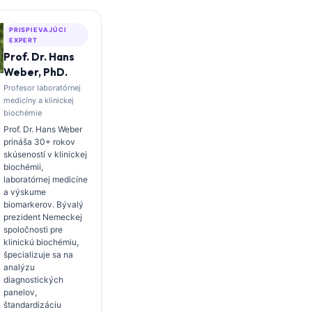
PRISPIEVAJÚCI
EXPERT
Prof. Dr. Hans
Weber, PhD.
Profesor laboratórnej
medicíny a klinickej
biochémie
Prof. Dr. Hans Weber
prináša 30+ rokov
skúseností v klinickej
biochémii,
laboratórnej medicíne
a výskume
biomarkerov. Bývalý
prezident Nemeckej
spoločnosti pre
klinickú biochémiu,
špecializuje sa na
analýzu
diagnostických
panelov,
štandardizáciu