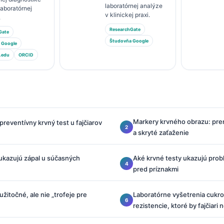
laboratórnej analýze
 laboratórnej
v klinickej praxi.
.
ResearchGate
Gate
Študovňa Google
 Google
.edu
ORCID
Markery krvného obrazu: preno
reventívny krvný test u fajčiarov
a skryté zaťaženie
ukazujú zápal u súčasných
Aké krvné testy ukazujú pro
pred príznakmi
žitočné, ale nie „trofeje pre
Laboratórne vyšetrenia cukrov
rezistencie, ktoré by fajčiari