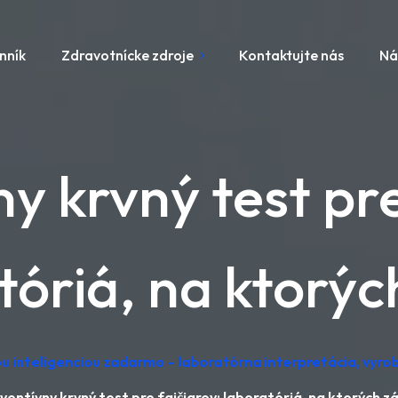
nník
Zdravotnícke zdroje
Kontaktujte nás
Ná
y krvný test pre
tóriá, na ktorých
u inteligenciou zadarmo – laboratórna interpretácia, vyr
ventívny krvný test pre fajčiarov: laboratóriá, na ktorých zá