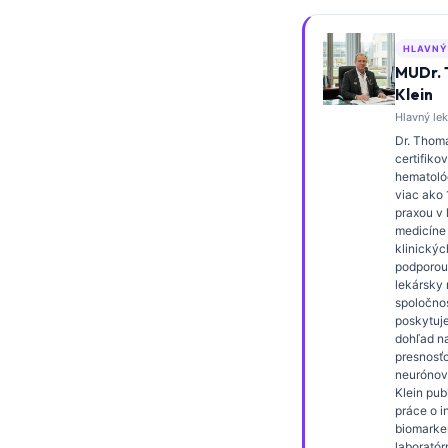
Frysk
HLAVNÝ
Esperanto
MUDr.
Беларуская мова
Klein
Hlavný lek
Татар теле
Dr. Thoma
Кыргызча
certifiko
hematológ
ئۇيغۇرچە
viac ako
praxou v 
Cebuano
medicíne
klinickýc
Basa Jawa
podporou
ພາສາລາວ
lekársky r
spoločnos
Монгол
poskytuje
dohľad n
Afrikaans
presnosťo
neurónove
العربية المغربية
Klein pub
práce o i
Occitan
biomarke
laboratór