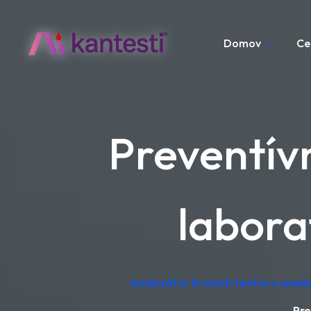
Domov
Ce
Preventívn
labora
Analyzátor krvných testov s umelo
Pre