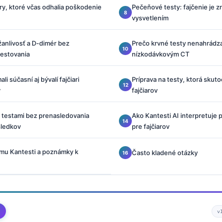
y, ktoré včas odhalia poškodenie
Pečeňové testy: fajčenie je z
vysvetlením
anlivosť a D-dimér bez
Prečo krvné testy nenahrádza
estovania
nízkodávkovým CT
li súčasní aj bývalí fajčiari
Príprava na testy, ktorá skut
y
fajčiarov
 testami bez prenasledovania
Ako Kantesti AI interpretuje 
sledkov
pre fajčiarov
umu Kantesti a poznámky k
Často kladené otázky
v