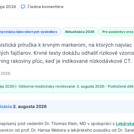
ája 2026
Žiadne komentáre
erpretácia laboratórnych výsledkov
Aktualizácia 2026
Pre pacientov zro
istická príručka k krvným markerom, na ktorých najviac 
ch fajčiarov. Krvné testy dokážu odhaliť rizikové vzorce
ning rakoviny pľúc, keď je indikované nízkodávkové CT.
a 2026
ája 2026
🩺 Odborne medicínsky revidované:
3. augusta 2026
✅ Podložené dô
izácia:
3. augusta 2026
 napísaný pod vedením
Dr. Thomas Klein, MD
v spolupráci s
Lekárska
spevkov od prof. Dr. Hansa Webera a lekárskeho posudku od Dr. Sarah