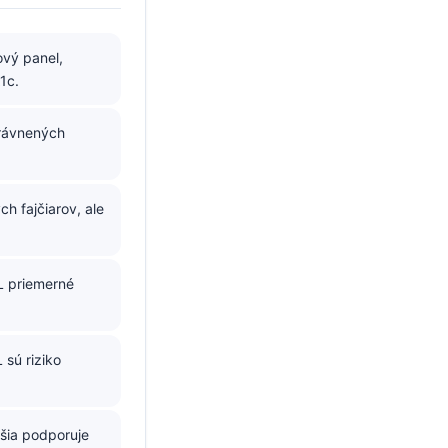
ový panel,
1c.
právnených
h fajčiarov, ale
L priemerné
sú riziko
šia podporuje