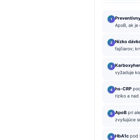
తెలుగు
Preventívny
मराठी
ApoB, ak je
اردو
বাংলা
Nízko dávk
fajčiarov; k
Shqip
Magyar
Karboxyhe
Slovenščina
vyžaduje ko
한국어
hs-CRP
pod
Polski
riziko a nad
Lietuvių kalba
Русский
ApoB
pri a
zvyšujúce s
ქართული
Čeština
HbA1c
pod 5