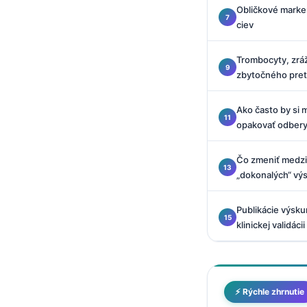
Obličkové marker
O‘zbekcha
ciev
Українська
አማርኛ
Trombocyty, zráž
zbytočného pret
Kiswahili
ភាសាខ្មែរ
Ako často by si ma
ဗမာစာ
opakovať odber
ไทย
Čo zmeniť medzi
Tagalog
„dokonalých“ vý
Tiếng Việt
Publikácie výsk
Bahasa Melayu
klinickej validácii
മലയാളം
ಕನ್ನಡ
ગુજરાતી
⚡ Rýchle zhrnutie
தமிழ்