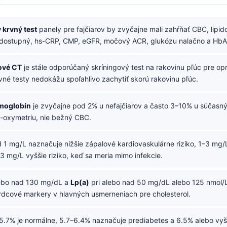
 krvný test
panely pre fajčiarov by zvyčajne mali zahŕňať CBC, lipid
 dostupný, hs-CRP, CMP, eGFR, močový ACR, glukózu nalačno a HbA
ové CT
je stále odporúčaný skríningový test na rakovinu pľúc pre o
rvné testy nedokážu spoľahlivo zachytiť skorú rakovinu pľúc.
moglobín
je zvyčajne pod 2% u nefajčiarov a často 3–10% u súčasnýc
-oxymetriu, nie bežný CBC.
 1 mg/L naznačuje nižšie zápalové kardiovaskulárne riziko, 1–3 mg/
 3 mg/L vyššie riziko, keď sa meria mimo infekcie.
lebo nad 130 mg/dL a
Lp(a)
pri alebo nad 50 mg/dL alebo 125 nmol/L 
rdcové markery v hlavných usmerneniach pre cholesterol.
.7% je normálne, 5.7–6.4% naznačuje prediabetes a 6.5% alebo vyš