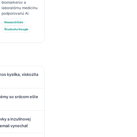
biomarkerov a
laboratórnu medicínu
podporovanú AI.
ResearchGate
Študovňa Google
s kyslíka, viskozita
blémy so srdcom ešte
ky a inzulínovej
 nemali vynechať