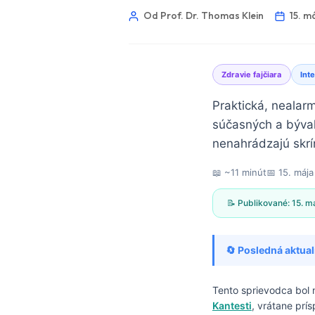
Od Prof. Dr. Thomas Klein
15. m
Zdravie fajčiara
Int
Praktická, nealarm
súčasných a bývalý
nenahrádzajú skrí
📖 ~11 minút
📅
15. máj
📝 Publikované:
15. m
🔄 Posledná aktual
Norsk bokmål
Tento sprievodca bol
Kantesti
, vrátane prí
Ślōnskŏ gŏdka