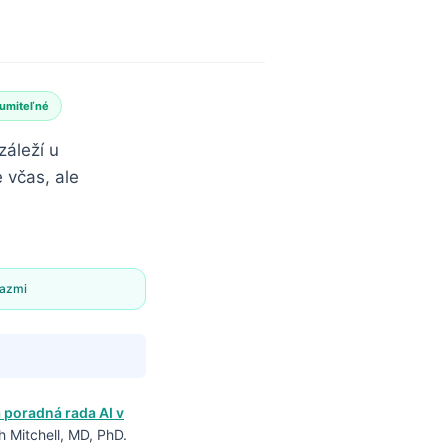
zumiteľné
záleží u
 včas, ale
kazmi
 poradná rada AI v
 Mitchell, MD, PhD.