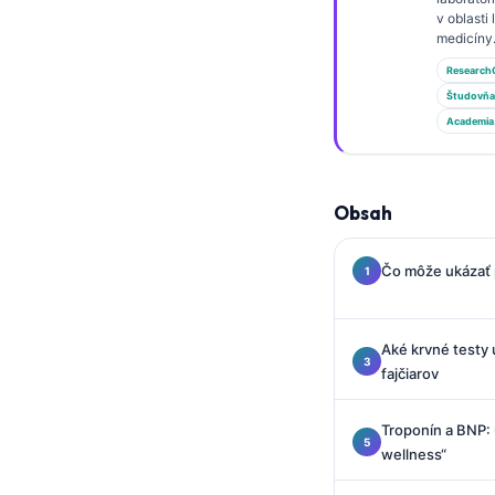
Gàidhlig
v oblasti
Euskara
medicíny
Research
Македонски јазик
Študovňa
Latviešu valoda
Academia
Galego
অসমীয়া
Obsah
සිංහල
سنڌي
Čo môže ukázať p
پښتو
Aké krvné testy 
Hrvatski
fajčiarov
Suomi
Troponín a BNP: u
Қазақ тілі
wellness“
Català