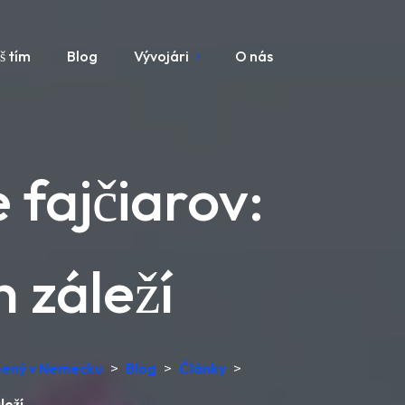
š tím
Blog
Vývojári
O nás
 fajčiarov:
 záleží
obený v Nemecku
>
Blog
>
Články
>
leží