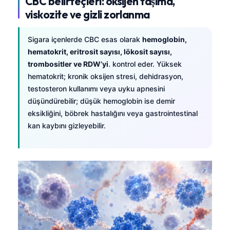
CBC belirteçleri: oksijen taşıma,
viskozite ve gizli zorlanma
Sigara içenlerde CBC esas olarak
hemoglobin,
hematokrit, eritrosit sayısı, lökosit sayısı,
trombositler ve RDW’yi
. kontrol eder. Yüksek
hematokrit; kronik oksijen stresi, dehidrasyon,
testosteron kullanımı veya uyku apnesini
düşündürebilir; düşük hemoglobin ise demir
eksikliğini, böbrek hastalığını veya gastrointestinal
kan kaybını gizleyebilir.