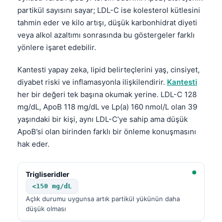
partikül sayısını sayar; LDL-C ise kolesterol kütlesini
tahmin eder ve kilo artışı, düşük karbonhidrat diyeti
veya alkol azaltımı sonrasında bu göstergeler farklı
yönlere işaret edebilir.
Kantesti yapay zeka, lipid belirteçlerini yaş, cinsiyet,
diyabet riski ve inflamasyonla ilişkilendirir.
Kantesti
her bir değeri tek başına okumak yerine. LDL-C 128
mg/dL, ApoB 118 mg/dL ve Lp(a) 160 nmol/L olan 39
yaşındaki bir kişi, aynı LDL-C’ye sahip ama düşük
ApoB’si olan birinden farklı bir önleme konuşmasını
hak eder.
Trigliseridler
<150 mg/dL
Açlık durumu uygunsa artık partikül yükünün daha
düşük olması