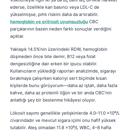
ederse, özellikle kan basıncı veya LDL-C de
yükselmişse, pıhtı riskini daha da artırabilir.
hemoglobin ve eritrosit uyumsuzluğu
CBC
parçalarının bazen neden farklı sonuçlar verdiğini
açıklar.
Yaklaşık 14.5%’nin üzerindeki RDW, hemoglobin
düşmeden önce bile demir, B12 veya folat
dengesizliğine dair erken bir ipucu olabilir.
Kullanıcıların yüklediği raporları analizimde, sigarayı
bırakmaya çalışırken kaloriyi sert biçimde kısan
kişilerde bunu görüyorum—daha az iştah, daha fazla
kahve, daha az proteinli öğün ve bir anda CBC’nin
anlattığı şey bir beslenme hikâyesi oluyor.
Lökosit sayımı genellikle yetişkinlerde 4.0–11.0 ×10⁹/L
civarındadır ve mevcut sigara içimi onu hafif yüksek
tutabilir. Ateş olmadan 11.8 ×10⁹/L WBC, 4–8 hafta