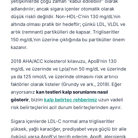
yetişkinlerde çoğu zaman “kabul edilebilir” olarak
adlandırılır; ancak sigara içenler otomatik olarak
düşük riskli değildir. Non-HDL-C’nin 130 mg/dL’nin
altında olması pratik bir hedeftir; çünkü LDL, VLDL ve
artık (remnant) partikülleri de kapsar. Trigliseritler
150 mg/dL’nin üzerine çıktığında bu partiküller önem
kazanır.
2018 AHA/ACC kolesterol kılavuzu, ApoB’nin 130
mg/dL ve üzerinde ve Lp(a)’nın 50 mg/dL ve üzerinde
ya da 125 nmol/L ve üzerinde olmasını risk artırıcı
faktörler olarak listeler (Grundy ve ark., 2019). Eğer
arıyorsanız
kan testleri kalp sorunlarını nasıl
gösterir
, bizim
kalp belirteç rehberimiz
uzun vadeli
risk belirteçlerini acil durum belirteçlerinden ayırır.
Sigara içenlerde LDL-C normal ama trigliseritler
yüksek, yağlı karaciğer, prediyabet veya güçlü bir aile
öyküsü varsa ApoB’yi tercih ederim. ApoB, aterojenik