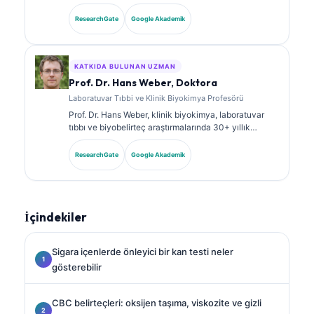
klinik patologdur. Klinik kimya alanında uzmanlık
sertifikalarına sahiptir ve klinik uygulamada
ResearchGate
Google Akademik
biyobelirteç panelleri ile laboratuvar analizi üzerine
kapsamlı şekilde yayın yapmıştır.
KATKIDA BULUNAN UZMAN
Prof. Dr. Hans Weber, Doktora
Laboratuvar Tıbbi ve Klinik Biyokimya Profesörü
Prof. Dr. Hans Weber, klinik biyokimya, laboratuvar
tıbbı ve biyobelirteç araştırmalarında 30+ yıllık
uzmanlığa sahiptir. Alman Klinik Kimya Derneği’nin
eski Başkanıdır; tanısal panel analizi, biyobelirteç
ResearchGate
Google Akademik
standardizasyonu ve yapay zeka destekli laboratuvar
tıbbı alanlarında uzmanlaşmıştır.
İçindekiler
Sigara içenlerde önleyici bir kan testi neler
gösterebilir
CBC belirteçleri: oksijen taşıma, viskozite ve gizli