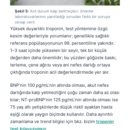
Gàidhlig
Euskara
Şekil 5:
Acil durum kalp belirteçleri, önleme
laboratuvarlarının yanıtladığı sorudan farklı bir soruya
Македонски јазик
cevap verir.
Yüksek duyarlıklı troponin, test yöntemine özgü
Latviešu valoda
kesim değerleriyle yorumlanır; genellikle sağlıklı
Galego
referans popülasyonunun 99. persentiline yakındır.
অসমীয়া
1–3 saat içinde yükselen bir seyir, tek bir küçük
değerden daha önemlidir; bu yüzden göğüste baskı,
සිංහල
terleme, çene ağrısı veya ani nefes darlığı ortaya
سنڌي
çıktığında troponin acil değerlendirmede yer alır.
پښتو
BNP’nin 100 pg/mL’nin altında olması, akut nefes
darlığında kalp yetmezliğini çoğu zaman daha az olası
Slovenčina
kılar; NT-proBNP’nin 125 pg/mL’nin altında olması ise
Hrvatski
75 yaş altı yetişkinlerde düşük riskli ayaktan hasta
eşiği olarak yaygın biçimde kullanılır. Daha ayrıntılı
Suomi
zamanlama ve trend bilgisi için bkz. bizim
troponin
Қазақ тілі
test kılavuzumuz
.