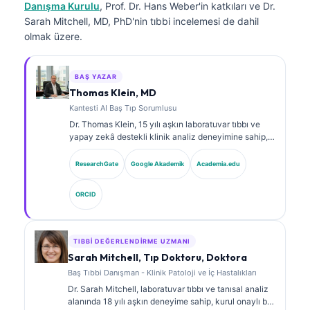
Danışma Kurulu
, Prof. Dr. Hans Weber'in katkıları ve Dr.
Sarah Mitchell, MD, PhD'nin tıbbi incelemesi de dahil
olmak üzere.
BAŞ YAZAR
Thomas Klein, MD
Kantesti AI Baş Tıp Sorumlusu
Dr. Thomas Klein, 15 yılı aşkın laboratuvar tıbbı ve
yapay zekâ destekli klinik analiz deneyimine sahip,
kurul onaylı bir klinik hematolog ve dâhiliye
uzmanıdır. Kantesti AI bünyesinde Tıbbi Direktör
ResearchGate
Google Akademik
Academia.edu
olarak, tescilli sinir ağının tıbbi doğruluğuna ilişkin
klinik gözetim sağlar. Dr. Klein, biyobelirteç
ORCID
yorumlanması ve laboratuvar tıbbı konularında
laboratuvar tanılarına ilişkin kapsamlı yayınlar
yapmıştır.
TIBBI DEĞERLENDIRME UZMANI
Sarah Mitchell, Tıp Doktoru, Doktora
Baş Tıbbi Danışman - Klinik Patoloji ve İç Hastalıkları
Dr. Sarah Mitchell, laboratuvar tıbbı ve tanısal analiz
alanında 18 yılı aşkın deneyime sahip, kurul onaylı bir