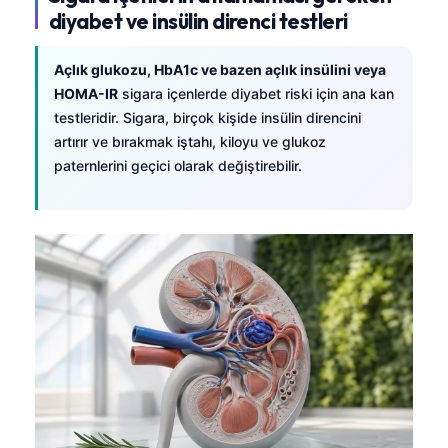
diyabet ve insülin direnci testleri
தமிழ்
తెలుగు
Açlık glukozu, HbA1c ve bazen açlık insülini veya
HOMA-IR
sigara içenlerde diyabet riski için ana kan
मराठी
testleridir. Sigara, birçok kişide insülin direncini
اردو
artırır ve bırakmak iştahı, kiloyu ve glukoz
বাংলা
paternlerini geçici olarak değiştirebilir.
Shqip
Magyar
Slovenščina
한국어
Polski
Lietuvių kalba
Русский
ქართული