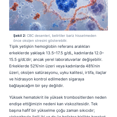
Şekil 2:
CBC desenleri, belirtiler bariz hissetmeden
önce oksijen stresini gösterebilir.
Tipik yetişkin hemoglobin referans aralıkları
erkeklerde yaklaşık 13.5–17.5 g/dL, kadınlarda 12.0–
15.5 g/dL’dir; ancak yerel laboratuvarlar değişebilir.
Erkeklerde 52%’nin üzeri veya kadınlarda 48%’nin
üzeri, oksijen satürasyonu, uyku kalitesi, irtifa, ilaçlar
ve hidrasyon kontrol edilmeden sigaraya
bağlayacağım bir şey değildir.
Yüksek hematokrit ile yüksek trombositlerden neden
endişe ettiğimizin nedeni kan viskozitesidir. Tek
başına hafif bir yükselme çoğu zaman sıkıcıdır;
viskoziteyle ilgili iki ya da üç belirteç birlikte hareket