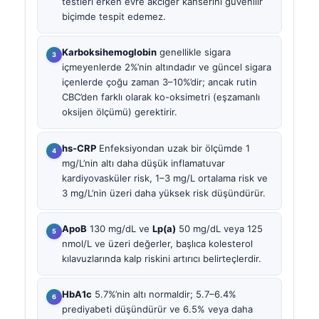
testleri erken evre akciğer kanserini güvenilir
biçimde tespit edemez.
Karboksihemoglobin
genellikle sigara
içmeyenlerde 2%’nin altındadır ve güncel sigara
içenlerde çoğu zaman 3–10%’dir; ancak rutin
CBC’den farklı olarak ko-oksimetri (eşzamanlı
oksijen ölçümü) gerektirir.
hs-CRP
Enfeksiyondan uzak bir ölçümde 1
mg/L’nin altı daha düşük inflamatuvar
kardiyovasküler risk, 1–3 mg/L ortalama risk ve
3 mg/L’nin üzeri daha yüksek risk düşündürür.
ApoB
130 mg/dL ve
Lp(a)
50 mg/dL veya 125
nmol/L ve üzeri değerler, başlıca kolesterol
kılavuzlarında kalp riskini artırıcı belirteçlerdir.
HbA1c
5.7%’nin altı normaldir; 5.7–6.4%
prediyabeti düşündürür ve 6.5% veya daha