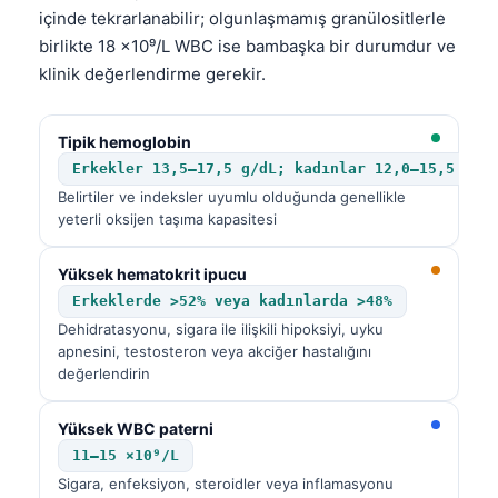
içinde tekrarlanabilir; olgunlaşmamış granülositlerle
birlikte 18 ×10⁹/L WBC ise bambaşka bir durumdur ve
klinik değerlendirme gerekir.
Tipik hemoglobin
Erkekler 13,5–17,5 g/dL; kadınlar 12,0–15,5 g/d
Belirtiler ve indeksler uyumlu olduğunda genellikle
yeterli oksijen taşıma kapasitesi
Yüksek hematokrit ipucu
Erkeklerde >52% veya kadınlarda >48%
Dehidratasyonu, sigara ile ilişkili hipoksiyi, uyku
apnesini, testosteron veya akciğer hastalığını
değerlendirin
Yüksek WBC paterni
11–15 ×10⁹/L
Sigara, enfeksiyon, steroidler veya inflamasyonu