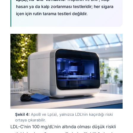
hasarı ya da kalp zorlanması testleridir; her sigara
içen için rutin tarama testleri değildir.
Şekil 4:
ApoB ve Lp(a), yalnızca LDL’nin kaçırdığı riski
ortaya çıkarabilir.
LDL-C’nin 100 mg/dL’nin altında olması düşük riskli