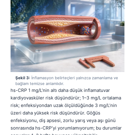
Şekil 3:
İnflamasyon belirteçleri yalnızca zamanlama ve
bağlam temizse anlamlıdır.
hs-CRP 1 mg/L’nin altı daha düşük inflamatuvar
kardiyovasküler risk düşündürür; 1–3 mg/L ortalama
risk; enfeksiyondan uzak ölçüldüğünde 3 mg/L’nin
üzeri daha yüksek risk düşündürür. Göğüs
enfeksiyonu, diş apsesi, zorlu yarış veya aşı günü
sonrasında hs-CRP’yi yorumlamıyorum; bu durumlar