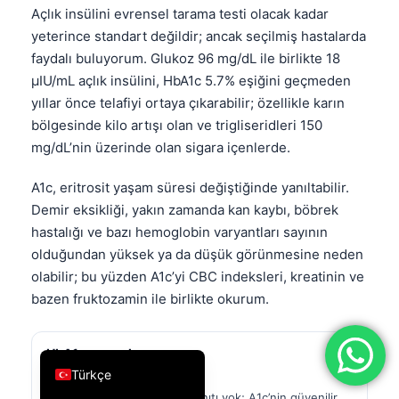
Açlık insülini evrensel tarama testi olacak kadar
فارسی
yeterince standart değildir; ancak seçilmiş hastalarda
简体中文
faydalı buluyorum. Glukoz 96 mg/dL ile birlikte 18
µIU/mL açlık insülini, HbA1c 5.7% eşiğini geçmeden
Română
yıllar önce telafiyi ortaya çıkarabilir; özellikle karın
Ελληνικά
bölgesinde kilo artışı olan ve trigliseridleri 150
Português
mg/dL’nin üzerinde olan sigara içenlerde.
Español
A1c, eritrosit yaşam süresi değiştiğinde yanıltabilir.
Italiano
Demir eksikliği, yakın zamanda kan kaybı, böbrek
עִבְרִית
hastalığı ve bazı hemoglobin varyantları sayının
olduğundan yüksek ya da düşük görünmesine neden
Français
olabilir; bu yüzden A1c’yi CBC indeksleri, kreatinin ve
العربية
bazen fruktozamin ile birlikte okurum.
Deutsch
English
HbA1c normal
Türkçe
<5.7%
Diyabete dair laboratuvar kanıtı yok; A1c’nin güvenilir