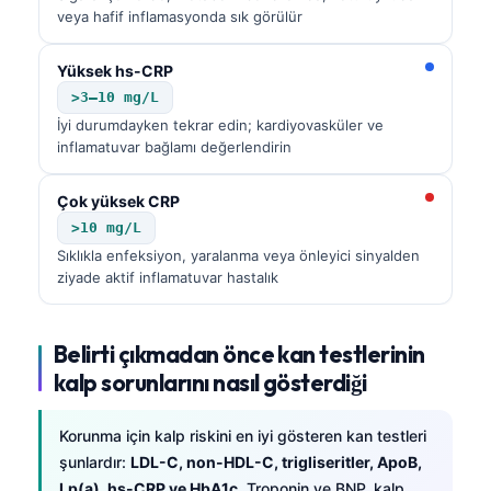
veya hafif inflamasyonda sık görülür
Yüksek hs-CRP
>3–10 mg/L
İyi durumdayken tekrar edin; kardiyovasküler ve
inflamatuvar bağlamı değerlendirin
Çok yüksek CRP
>10 mg/L
Sıklıkla enfeksiyon, yaralanma veya önleyici sinyalden
ziyade aktif inflamatuvar hastalık
Belirti çıkmadan önce kan testlerinin
kalp sorunlarını nasıl gösterdiği
Korunma için kalp riskini en iyi gösteren kan testleri
şunlardır:
LDL-C, non-HDL-C, trigliseritler, ApoB,
Lp(a), hs-CRP ve HbA1c
. Troponin ve BNP, kalp