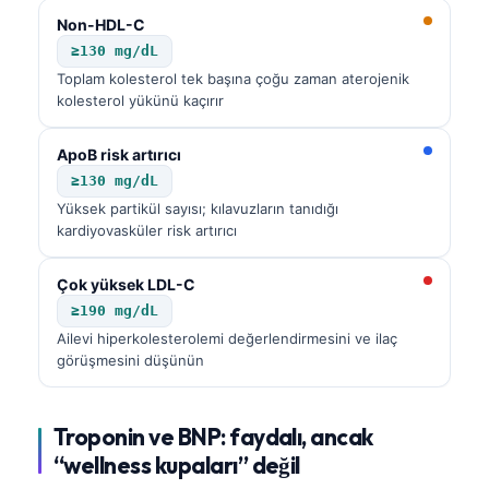
Non-HDL-C
≥130 mg/dL
Toplam kolesterol tek başına çoğu zaman aterojenik
kolesterol yükünü kaçırır
ApoB risk artırıcı
≥130 mg/dL
Yüksek partikül sayısı; kılavuzların tanıdığı
kardiyovasküler risk artırıcı
Çok yüksek LDL-C
≥190 mg/dL
Ailevi hiperkolesterolemi değerlendirmesini ve ilaç
görüşmesini düşünün
Troponin ve BNP: faydalı, ancak
Norsk bokmål
“wellness kupaları” değil
Ślōnskŏ gŏdka