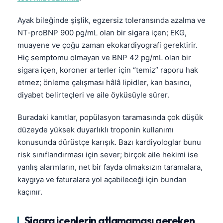
Català
Ayak bileğinde şişlik, egzersiz toleransında azalma ve
O‘zbekcha
NT-proBNP 900 pg/mL olan bir sigara içen; EKG,
Українська
muayene ve çoğu zaman ekokardiyografi gerektirir.
አማርኛ
Hiç semptomu olmayan ve BNP 42 pg/mL olan bir
sigara içen, koroner arterler için “temiz” raporu hak
Kiswahili
etmez; önleme çalışması hâlâ lipidler, kan basıncı,
ភាសាខ្មែរ
diyabet belirteçleri ve aile öyküsüyle sürer.
ဗမာစာ
Buradaki kanıtlar, popülasyon taramasında çok düşük
ไทย
düzeyde yüksek duyarlıklı troponin kullanımı
Tagalog
konusunda dürüstçe karışık. Bazı kardiyologlar bunu
risk sınıflandırması için sever; birçok aile hekimi ise
Tiếng Việt
yanlış alarmların, net bir fayda olmaksızın taramalara,
Bahasa Melayu
kaygıya ve faturalara yol açabileceği için bundan
മലയാളം
kaçınır.
ಕನ್ನಡ
Sigara içenlerin atlamaması gereken
ગુજરાતી