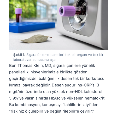
Şekil 1:
Sigara önleme panelleri tek bir organı ve tek bir
laboratuvar sonucunu aşar.
Ben Thomas Klein, MD; sigara içenlere yönelik
panelleri klinisyenlerimizle birlikte gözden
geçirdiğimizde, baktığım ilk desen tek bir korkutucu
kırmızı bayrak değildir. Desen şudur: hs-CRP’si 3
mg/L’nin üzerinde olan yüksek non-HDL kolesterol,
5.9%“ye yakın sınırda HbA1c ve yükselen hematokrit.
Bu kombinasyon, konuşmayı ”tahlilleriniz iyi“den
”riskiniz ölçülebilir ve değiştirilebilir”e çevirir.”