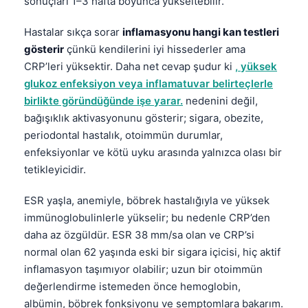
sonuçları 1–3 hafta boyunca yükseltebilir.
Hastalar sıkça sorar
inflamasyonu hangi kan testleri
gösterir
çünkü kendilerini iyi hissederler ama
CRP’leri yüksektir. Daha net cevap şudur ki
, yüksek
glukoz enfeksiyon veya inflamatuvar belirteçlerle
birlikte göründüğünde işe yarar.
nedenini değil,
bağışıklık aktivasyonunu gösterir; sigara, obezite,
periodontal hastalık, otoimmün durumlar,
enfeksiyonlar ve kötü uyku arasında yalnızca olası bir
tetikleyicidir.
ESR yaşla, anemiyle, böbrek hastalığıyla ve yüksek
immünoglobulinlerle yükselir; bu nedenle CRP’den
daha az özgüldür. ESR 38 mm/sa olan ve CRP’si
normal olan 62 yaşında eski bir sigara içicisi, hiç aktif
inflamasyon taşımıyor olabilir; uzun bir otoimmün
değerlendirme istemeden önce hemoglobin,
albümin, böbrek fonksiyonu ve semptomlara bakarım.