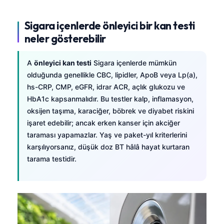
Sigara içenlerde önleyici bir kan testi
neler gösterebilir
A
önleyici kan testi
Sigara içenlerde mümkün
olduğunda genellikle CBC, lipidler, ApoB veya Lp(a),
hs-CRP, CMP, eGFR, idrar ACR, açlık glukozu ve
HbA1c kapsanmalıdır. Bu testler kalp, inflamasyon,
oksijen taşıma, karaciğer, böbrek ve diyabet riskini
işaret edebilir; ancak erken kanser için akciğer
taraması yapamazlar. Yaş ve paket-yıl kriterlerini
karşılıyorsanız, düşük doz BT hâlâ hayat kurtaran
tarama testidir.