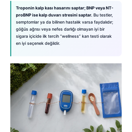
Frysk
Troponin kalp kası hasarını saptar; BNP veya NT-
proBNP ise kalp duvarı stresini saptar.
Bu testler,
Esperanto
semptomlar ya da bilinen hastalık varsa faydalıdır;
Беларуская мова
göğüs ağrısı veya nefes darlığı olmayan iyi bir
Татар теле
sigara içicide ilk tercih “wellness” kan testi olarak
en iyi seçenek değildir.
Кыргызча
ئۇيغۇرچە
Cebuano
Basa Jawa
ພາສາລາວ
Монгол
Afrikaans
العربية المغربية
Occitan