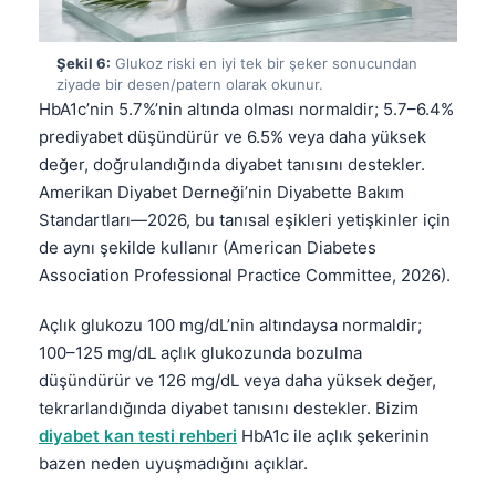
Čeština
日本語
Şekil 6:
Glukoz riski en iyi tek bir şeker sonucundan
Eesti
ziyade bir desen/patern olarak okunur.
HbA1c’nin 5.7%’nin altında olması normaldir; 5.7–6.4%
Azərbaycan dili
prediyabet düşündürür ve 6.5% veya daha yüksek
Bosanski
değer, doğrulandığında diyabet tanısını destekler.
Amerikan Diyabet Derneği’nin Diyabette Bakım
Svenska
Standartları—2026, bu tanısal eşikleri yetişkinler için
Српски језик
de aynı şekilde kullanır (American Diabetes
Íslenska
Association Professional Practice Committee, 2026).
Հայերեն
Açlık glukozu 100 mg/dL’nin altındaysa normaldir;
Bahasa Indonesia
100–125 mg/dL açlık glukozunda bozulma
हिन्दी
düşündürür ve 126 mg/dL veya daha yüksek değer,
tekrarlandığında diyabet tanısını destekler. Bizim
Nederlands
diyabet kan testi rehberi
HbA1c ile açlık şekerinin
Dansk
bazen neden uyuşmadığını açıklar.
Български