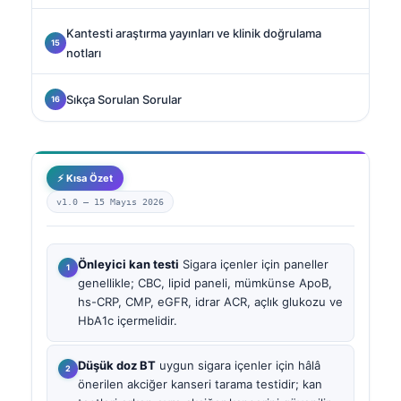
Kantesti araştırma yayınları ve klinik doğrulama
notları
Sıkça Sorulan Sorular
⚡ Kısa Özet
v1.0 —
15 Mayıs 2026
Önleyici kan testi
Sigara içenler için paneller
genellikle; CBC, lipid paneli, mümkünse ApoB,
hs-CRP, CMP, eGFR, idrar ACR, açlık glukozu ve
HbA1c içermelidir.
Düşük doz BT
uygun sigara içenler için hâlâ
önerilen akciğer kanseri tarama testidir; kan