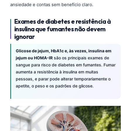
Čeština
ansiedade e contas sem benefício claro.
日本語
Exames de diabetes e resistência à
Eesti
insulina que fumantes não devem
Azərbaycan dili
ignorar
Bosanski
Glicose de jejum, HbA1c e, às vezes, insulina em
Svenska
jejum ou HOMA-IR
são os principais exames de
Српски језик
sangue para risco de diabetes em fumantes. Fumar
Íslenska
aumenta a resistência à insulina em muitas
pessoas, e parar pode alterar temporariamente o
Հայերեն
apetite, o peso e os padrões de glicose.
Bahasa Indonesia
हिन्दी
Nederlands
Dansk
Български