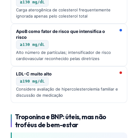
≥130 mg/dL
Frysk
Carga aterogênica de colesterol frequentemente
ignorada apenas pelo colesterol total
Esperanto
Беларуская мова
ApoB como fator de risco que intensifica o
Татар теле
risco
≥130 mg/dL
Кыргызча
Alto número de partículas; intensificador de risco
ئۇيغۇرچە
cardiovascular reconhecido pelas diretrizes
Cebuano
LDL-C muito alto
Basa Jawa
≥190 mg/dL
ພາສາລາວ
Considere avaliação de hipercolesterolemia familiar e
discussão de medicação
Монгол
Afrikaans
Troponina e BNP: úteis, mas não
العربية المغربية
troféus de bem-estar
Occitan