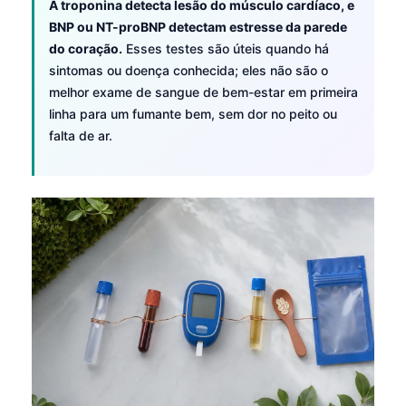
Gàidhlig
A troponina detecta lesão do músculo cardíaco, e
BNP ou NT-proBNP detectam estresse da parede
Euskara
do coração.
Esses testes são úteis quando há
Македонски јазик
sintomas ou doença conhecida; eles não são o
Latviešu valoda
melhor exame de sangue de bem-estar em primeira
linha para um fumante bem, sem dor no peito ou
Galego
falta de ar.
অসমীয়া
සිංහල
سنڌي
پښتو
Slovenčina
Hrvatski
Suomi
Қазақ тілі