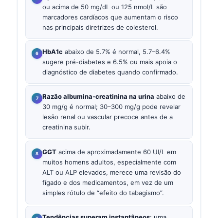
ou acima de 50 mg/dL ou 125 nmol/L são
marcadores cardíacos que aumentam o risco
nas principais diretrizes de colesterol.
HbA1c
abaixo de 5.7% é normal, 5.7–6.4%
sugere pré-diabetes e 6.5% ou mais apoia o
diagnóstico de diabetes quando confirmado.
Razão albumina-creatinina na urina
abaixo de
30 mg/g é normal; 30–300 mg/g pode revelar
lesão renal ou vascular precoce antes de a
creatinina subir.
GGT
acima de aproximadamente 60 UI/L em
muitos homens adultos, especialmente com
ALT ou ALP elevados, merece uma revisão do
fígado e dos medicamentos, em vez de um
simples rótulo de “efeito do tabagismo”.
Tendências superam instantâneos
: uma