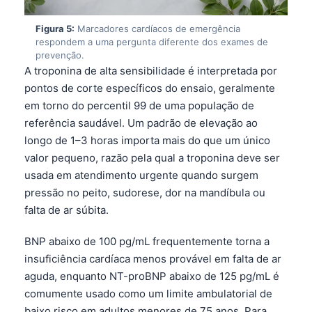
Català
Figura 5:
Marcadores cardíacos de emergência
O‘zbekcha
respondem a uma pergunta diferente dos exames de
prevenção.
Українська
A troponina de alta sensibilidade é interpretada por
አማርኛ
pontos de corte específicos do ensaio, geralmente
Kiswahili
em torno do percentil 99 de uma população de
referência saudável. Um padrão de elevação ao
ភាសាខ្មែរ
longo de 1–3 horas importa mais do que um único
ဗမာစာ
valor pequeno, razão pela qual a troponina deve ser
ไทย
usada em atendimento urgente quando surgem
pressão no peito, sudorese, dor na mandíbula ou
Tagalog
falta de ar súbita.
Tiếng Việt
Bahasa Melayu
BNP abaixo de 100 pg/mL frequentemente torna a
insuficiência cardíaca menos provável em falta de ar
മലയാളം
aguda, enquanto NT-proBNP abaixo de 125 pg/mL é
ಕನ್ನಡ
comumente usado como um limite ambulatorial de
ગુજરાતી
baixo risco em adultos menores de 75 anos. Para