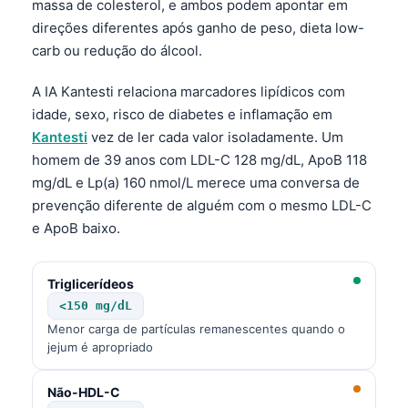
massa de colesterol, e ambos podem apontar em
direções diferentes após ganho de peso, dieta low-
carb ou redução do álcool.
A IA Kantesti relaciona marcadores lipídicos com
idade, sexo, risco de diabetes e inflamação em
Kantesti
vez de ler cada valor isoladamente. Um
homem de 39 anos com LDL-C 128 mg/dL, ApoB 118
mg/dL e Lp(a) 160 nmol/L merece uma conversa de
prevenção diferente de alguém com o mesmo LDL-C
e ApoB baixo.
Triglicerídeos
<150 mg/dL
Menor carga de partículas remanescentes quando o
jejum é apropriado
Norsk bokmål
Não-HDL-C
Ślōnskŏ gŏdka