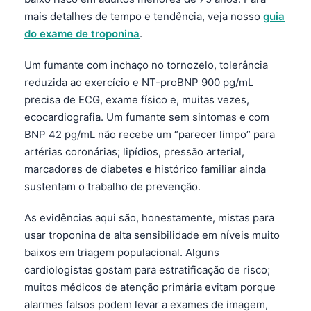
mais detalhes de tempo e tendência, veja nosso
guia
தமிழ்
do exame de troponina
.
తెలుగు
Um fumante com inchaço no tornozelo, tolerância
मराठी
reduzida ao exercício e NT-proBNP 900 pg/mL
اردو
precisa de ECG, exame físico e, muitas vezes,
বাংলা
ecocardiografia. Um fumante sem sintomas e com
BNP 42 pg/mL não recebe um “parecer limpo” para
Shqip
artérias coronárias; lipídios, pressão arterial,
Magyar
marcadores de diabetes e histórico familiar ainda
Slovenščina
sustentam o trabalho de prevenção.
한국어
As evidências aqui são, honestamente, mistas para
Polski
usar troponina de alta sensibilidade em níveis muito
Lietuvių kalba
baixos em triagem populacional. Alguns
cardiologistas gostam para estratificação de risco;
Русский
muitos médicos de atenção primária evitam porque
ქართული
alarmes falsos podem levar a exames de imagem,