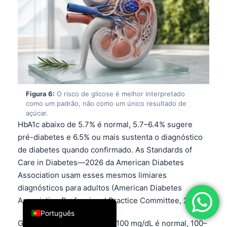
فارسی
简体中文
Română
Türkçe
Ελληνικά
Figura 6:
O risco de glicose é melhor interpretado
Español
como um padrão, não como um único resultado de
Italiano
açúcar.
HbA1c abaixo de 5.7% é normal, 5.7–6.4% sugere
עִבְרִית
pré-diabetes e 6.5% ou mais sustenta o diagnóstico
Français
de diabetes quando confirmado. As Standards of
Care in Diabetes—2026 da American Diabetes
العربية
Association usam esses mesmos limiares
Deutsch
diagnósticos para adultos (American Diabetes
English
Association Professional Practice Committee, 2026).
Português
Glicose de jejum abaixo de 100 mg/dL é normal, 100–