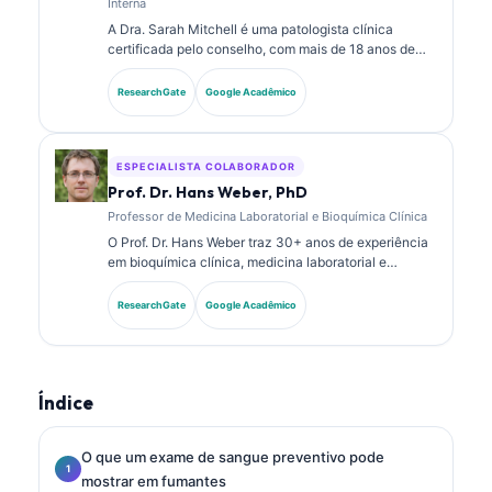
Interna
A Dra. Sarah Mitchell é uma patologista clínica
certificada pelo conselho, com mais de 18 anos de
experiência em medicina laboratorial e análise
diagnóstica. Ela possui certificações de
ResearchGate
Google Acadêmico
especialidade em química clínica e publicou
extensivamente sobre painéis de biomarcadores e
análise laboratorial na prática clínica.
ESPECIALISTA COLABORADOR
Prof. Dr. Hans Weber, PhD
Professor de Medicina Laboratorial e Bioquímica Clínica
O Prof. Dr. Hans Weber traz 30+ anos de experiência
em bioquímica clínica, medicina laboratorial e
pesquisa de biomarcadores. Ex-Presidente da
Sociedade Alemã de Química Clínica, ele se
ResearchGate
Google Acadêmico
especializa em análise de painéis diagnósticos,
padronização de biomarcadores e medicina
laboratorial assistida por IA.
Índice
O que um exame de sangue preventivo pode
mostrar em fumantes