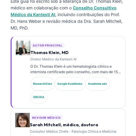
Este guia foi escrito sob a liderança de
Dr. Thomas Klein,
médico
em colaboração com o
Conselho Consultivo
Médico da Kantesti AI
, incluindo contribuições do Prof.
Dr. Hans Weber e revisão médica da Dra. Sarah Mitchell,
MD, PhD.
AUTOR PRINCIPAL
Thomas Klein, MD
Diretor Médico da Kantesti AI
O Dr. Thomas Klein é um hematologista clínico e
internista certificado pelo conselho, com mais de 15
anos de experiência em medicina laboratorial e
análise clínica assistida por IA. Como Diretor Médico
ResearchGate
Google Acadêmico
Academia.edu
na Kantesti AI, ele fornece supervisão clínica da
exatidão médica da rede neural proprietária. O Dr.
ORCIDA
Klein publicou extensivamente sobre interpretação
de biomarcadores e diagnósticos laboratoriais em
temas de medicina laboratorial.
REVISOR MÉDICO
Sarah Mitchell, médica, doutora
Consultor Médico Chefe - Patologia Clínica e Medicina