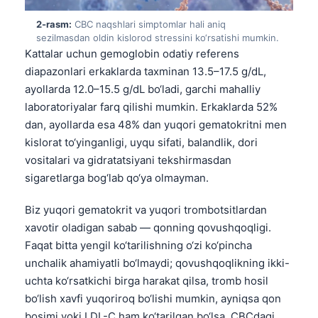
2-rasm:
CBC naqshlari simptomlar hali aniq
sezilmasdan oldin kislorod stressini ko‘rsatishi mumkin.
Kattalar uchun gemoglobin odatiy referens
diapazonlari erkaklarda taxminan 13.5–17.5 g/dL,
ayollarda 12.0–15.5 g/dL bo‘ladi, garchi mahalliy
laboratoriyalar farq qilishi mumkin. Erkaklarda 52%
dan, ayollarda esa 48% dan yuqori gematokritni men
kislorat to‘yinganligi, uyqu sifati, balandlik, dori
vositalari va gidratatsiyani tekshirmasdan
sigaretlarga bog‘lab qo‘ya olmayman.
Biz yuqori gematokrit va yuqori trombotsitlardan
xavotir oladigan sabab — qonning qovushqoqligi.
Faqat bitta yengil ko‘tarilishning o‘zi ko‘pincha
unchalik ahamiyatli bo‘lmaydi; qovushqoqlikning ikki-
uchta ko‘rsatkichi birga harakat qilsa, tromb hosil
bo‘lish xavfi yuqoriroq bo‘lishi mumkin, ayniqsa qon
bosimi yoki LDL-C ham ko‘tarilgan bo‘lsa. CBCdagi