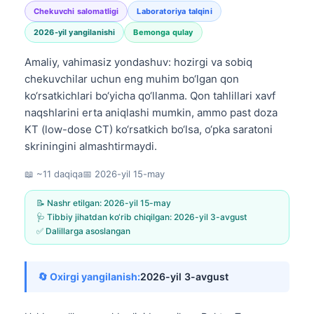
Chekuvchi salomatligi
Laboratoriya talqini
2026-yil yangilanishi
Bemonga qulay
Amaliy, vahimasiz yondashuv: hozirgi va sobiq
chekuvchilar uchun eng muhim bo‘lgan qon
ko‘rsatkichlari bo‘yicha qo‘llanma. Qon tahlillari xavf
naqshlarini erta aniqlashi mumkin, ammo past doza
KT (low-dose CT) ko‘rsatkich bo‘lsa, o‘pka saratoni
skriningini almashtirmaydi.
📖 ~11 daqiqa
📅
2026-yil 15-may
📝 Nashr etilgan:
2026-yil 15-may
🩺 Tibbiy jihatdan ko‘rib chiqilgan:
2026-yil 3-avgust
✅ Dalillarga asoslangan
🔄 Oxirgi yangilanish:
2026-yil 3-avgust