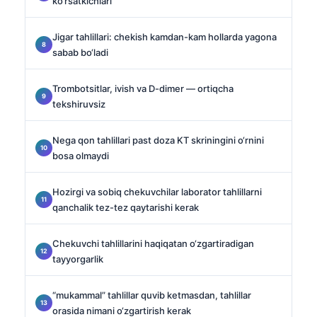
ko‘rsatkichlari
Jigar tahlillari: chekish kamdan-kam hollarda yagona
sabab bo‘ladi
Trombotsitlar, ivish va D-dimer — ortiqcha
tekshiruvsiz
Nega qon tahlillari past doza KT skriningini o‘rnini
bosa olmaydi
Hozirgi va sobiq chekuvchilar laborator tahlillarni
qanchalik tez-tez qaytarishi kerak
Chekuvchi tahlillarini haqiqatan o‘zgartiradigan
tayyorgarlik
“mukammal” tahlillar quvib ketmasdan, tahlillar
orasida nimani o‘zgartirish kerak