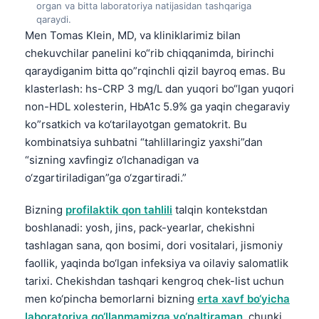
organ va bitta laboratoriya natijasidan tashqariga
qaraydi.
Men Tomas Klein, MD, va kliniklarimiz bilan
chekuvchilar panelini ko“rib chiqqanimda, birinchi
qaraydiganim bitta qo”rqinchli qizil bayroq emas. Bu
klasterlash: hs-CRP 3 mg/L dan yuqori bo“lgan yuqori
non-HDL xolesterin, HbA1c 5.9% ga yaqin chegaraviy
ko”rsatkich va ko‘tarilayotgan gematokrit. Bu
kombinatsiya suhbatni “tahlillaringiz yaxshi”dan
“sizning xavfingiz o‘lchanadigan va
o‘zgartiriladigan”ga o‘zgartiradi.”
Bizning
profilaktik qon tahlili
talqin kontekstdan
boshlanadi: yosh, jins, pack-yearlar, chekishni
tashlagan sana, qon bosimi, dori vositalari, jismoniy
faollik, yaqinda bo‘lgan infeksiya va oilaviy salomatlik
tarixi. Chekishdan tashqari kengroq chek-list uchun
men ko‘pincha bemorlarni bizning
erta xavf bo‘yicha
laboratoriya qo‘llanmamizga yo‘naltiraman
, chunki