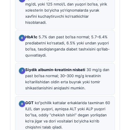
mg/dL yoki 125 nmol/L dan yuqori bo‘lsa, yirik
xolesterin bo‘yicha yo‘riqnomalarda yurak
xavfini kuchaytiruvchi ko‘rsatkichlar
hisoblanadi.
HbA1c
5.7% dan past bo‘lsa normal; 5.7–6.4%
prediabetni ko‘rsatadi, 6.5% yoki undan yuqori
bo‘lsa, tasdiqlanganda diabet tashxisini qo‘llab-
quvvatlaydi.
Siydik albumin-kreatinin nisbati
30 mg/g dan
past bo‘lsa normal; 30–300 mg/g kreatinin
ko‘tarilishidan oldin erta buyrak yoki tomir
shikastlanishini aniqlashi mumkin.
GGT
ko“pchilik kattalar erkaklarida taxminan 60
IU/L dan yuqori, ayniqsa ALT yoki ALP yuqori
bo”lsa, oddiy “chekish ta’siri” degan yorliqdan
ko‘ra jigar va dori vositalari bo‘yicha ko‘rib
chiqishni talab qiladi.