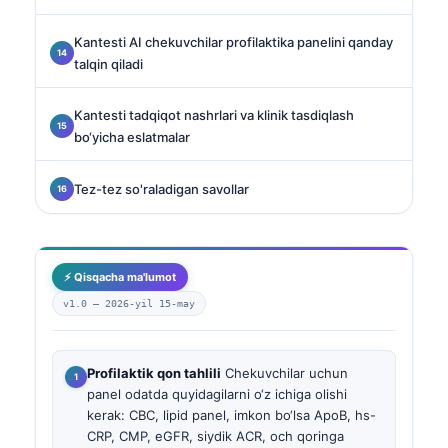
Kantesti AI chekuvchilar profilaktika panelini qanday
talqin qiladi
Kantesti tadqiqot nashrlari va klinik tasdiqlash
bo‘yicha eslatmalar
Tez-tez so'raladigan savollar
⚡ Qisqacha ma'lumot
v1.0 —
2026-yil 15-may
Profilaktik qon tahlili
Chekuvchilar uchun
panel odatda quyidagilarni o‘z ichiga olishi
kerak: CBC, lipid panel, imkon bo‘lsa ApoB, hs-
CRP, CMP, eGFR, siydik ACR, och qoringa