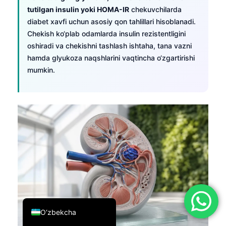
tutilgan insulin yoki HOMA-IR
chekuvchilarda
简体中文
diabet xavfi uchun asosiy qon tahlillari hisoblanadi.
Română
Chekish ko‘plab odamlarda insulin rezistentligini
Türkçe
oshiradi va chekishni tashlash ishtaha, tana vazni
hamda glyukoza naqshlarini vaqtincha o‘zgartirishi
Ελληνικά
mumkin.
Português
Español
Italiano
עִבְרִית
Français
العربية
Deutsch
English
O‘zbekcha