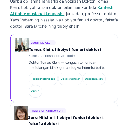
Ushbu qo‘llanma rahbarligida yozilgan
Doktor Tomas
Klein, tibbiyot fanlari doktori
bilan hamkorlikda
Kantesti
AI tibbiy maslahat kengashi
, jumladan, professor doktor
Xans Veberning hissalari va tibbiyot fanlari doktori, falsafa
doktori Sara Mitchellning tibbiy sharhi.
BOSH MUALLIF
Tomas Klein, tibbiyot fanlari doktori
Kantesti AI bosh tibbiyot xodimi
Doktor Tomas Klein — kengash tomonidan
tasdiqlangan klinik gematolog va internist bo‘lib,
laboratoriya tibbiyoti va AI yordamida klinik tahlil
sohasida 15 yildan ortiq tajribaga ega. Kantesti AI
Tadqiqot darvozasi
Google Scholar
Academia.edu
kompaniyasida Bosh tibbiy xodim sifatida u xususiy
neyron tarmoqning tibbiy aniqligi bo‘yicha klinik
ORCID
nazoratni ta’minlaydi. Doktor Klein biomarkerlar
talqini va laboratoriya diagnostikasi bo‘yicha
laboratoriya tibbiyoti mavzularida keng ko‘lamli ilmiy
ishlar e’lon qilgan.
TIBBIY SHARHLOVCHI
Sara Mitchell, tibbiyot fanlari doktori,
falsafa doktori