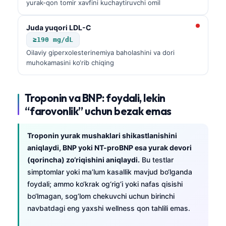
Gàidhlig
yurak-qon tomir xavfini kuchaytiruvchi omil
Euskara
Juda yuqori LDL-C
Македонски јазик
≥190 mg/dL
Latviešu valoda
Oilaviy giperxolesterinemiya baholashini va dori
muhokamasini ko‘rib chiqing
Galego
অসমীয়া
Troponin va BNP: foydali, lekin
සිංහල
“farovonlik” uchun bezak emas
سنڌي
پښتو
Troponin yurak mushaklari shikastlanishini
aniqlaydi, BNP yoki NT-proBNP esa yurak devori
(qorincha) zo‘riqishini aniqlaydi.
Bu testlar
Slovenčina
simptomlar yoki ma’lum kasallik mavjud bo‘lganda
Hrvatski
foydali; ammo ko‘krak og‘rig‘i yoki nafas qisishi
bo‘lmagan, sog‘lom chekuvchi uchun birinchi
Suomi
navbatdagi eng yaxshi wellness qon tahlili emas.
Қазақ тілі