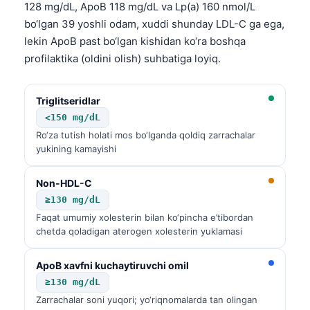
128 mg/dL, ApoB 118 mg/dL va Lp(a) 160 nmol/L
Frysk
bo‘lgan 39 yoshli odam, xuddi shunday LDL-C ga ega,
Esperanto
lekin ApoB past bo‘lgan kishidan ko‘ra boshqa
profilaktika (oldini olish) suhbatiga loyiq.
Беларуская мова
Татар теле
Triglitseridlar
Кыргызча
<150 mg/dL
ئۇيغۇرچە
Ro‘za tutish holati mos bo‘lganda qoldiq zarrachalar
yukining kamayishi
Cebuano
Basa Jawa
Non-HDL-C
ພາສາລາວ
≥130 mg/dL
Faqat umumiy xolesterin bilan ko‘pincha e’tibordan
Монгол
chetda qoladigan aterogen xolesterin yuklamasi
Afrikaans
العربية المغربية
ApoB xavfni kuchaytiruvchi omil
≥130 mg/dL
Occitan
Zarrachalar soni yuqori; yo‘riqnomalarda tan olingan