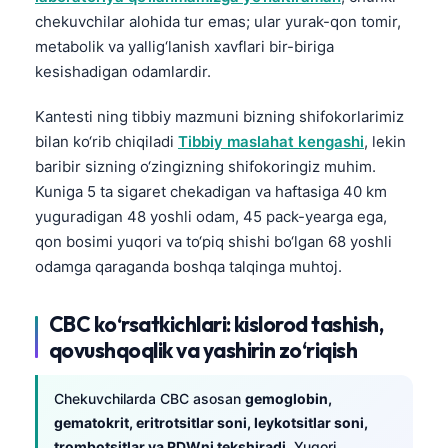
chekuvchilar alohida tur emas; ular yurak-qon tomir,
metabolik va yallig‘lanish xavflari bir-biriga
kesishadigan odamlardir.
Kantesti ning tibbiy mazmuni bizning shifokorlarimiz
bilan ko‘rib chiqiladi
Tibbiy maslahat kengashi
, lekin
baribir sizning o‘zingizning shifokoringiz muhim.
Kuniga 5 ta sigaret chekadigan va haftasiga 40 km
yuguradigan 48 yoshli odam, 45 pack-yearga ega,
qon bosimi yuqori va to‘piq shishi bo‘lgan 68 yoshli
odamga qaraganda boshqa talqinga muhtoj.
CBC ko‘rsatkichlari: kislorod tashish,
qovushqoqlik va yashirin zo‘riqish
Chekuvchilarda CBC asosan
gemoglobin,
gematokrit, eritrotsitlar soni, leykotsitlar soni,
trombotsitlar va RDWni tekshiradi
. Yuqori