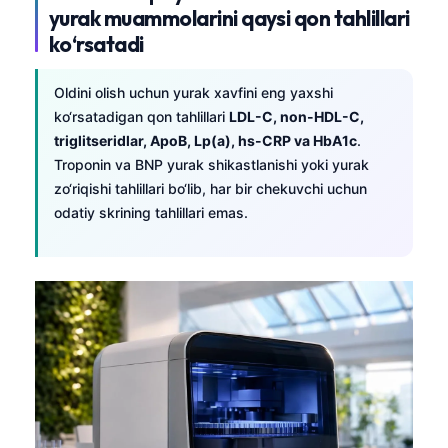
yurak muammolarini qaysi qon tahlillari
ko‘rsatadi
Oldini olish uchun yurak xavfini eng yaxshi
ko‘rsatadigan qon tahlillari
LDL-C, non-HDL-C,
triglitseridlar, ApoB, Lp(a), hs-CRP va HbA1c
.
Troponin va BNP yurak shikastlanishi yoki yurak
zo‘riqishi tahlillari bo‘lib, har bir chekuvchi uchun
odatiy skrining tahlillari emas.