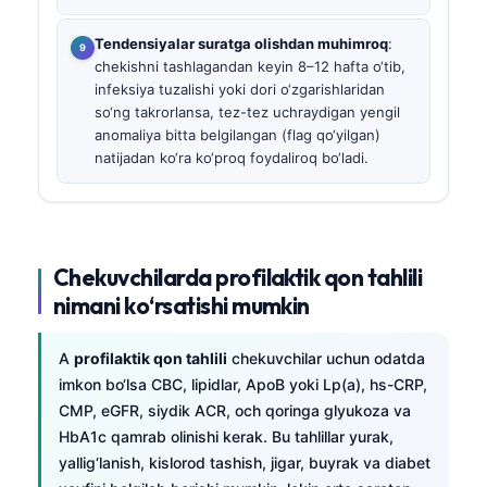
Tendensiyalar suratga olishdan muhimroq
:
chekishni tashlagandan keyin 8–12 hafta o‘tib,
infeksiya tuzalishi yoki dori o‘zgarishlaridan
so‘ng takrorlansa, tez-tez uchraydigan yengil
anomaliya bitta belgilangan (flag qo‘yilgan)
natijadan ko‘ra ko‘proq foydaliroq bo‘ladi.
Chekuvchilarda profilaktik qon tahlili
nimani ko‘rsatishi mumkin
A
profilaktik qon tahlili
chekuvchilar uchun odatda
imkon bo‘lsa CBC, lipidlar, ApoB yoki Lp(a), hs-CRP,
CMP, eGFR, siydik ACR, och qoringa glyukoza va
HbA1c qamrab olinishi kerak. Bu tahlillar yurak,
yallig‘lanish, kislorod tashish, jigar, buyrak va diabet