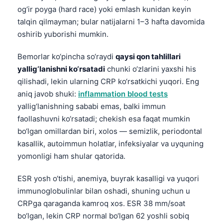
og‘ir poyga (hard race) yoki emlash kunidan keyin
talqin qilmayman; bular natijalarni 1–3 hafta davomida
oshirib yuborishi mumkin.
Bemorlar ko‘pincha so‘raydi
qaysi qon tahlillari
yallig‘lanishni ko‘rsatadi
chunki o‘zlarini yaxshi his
qilishadi, lekin ularning CRP ko‘rsatkichi yuqori. Eng
aniq javob shuki:
inflammation blood tests
yallig‘lanishning sababi emas, balki immun
faollashuvni ko‘rsatadi; chekish esa faqat mumkin
bo‘lgan omillardan biri, xolos — semizlik, periodontal
kasallik, autoimmun holatlar, infeksiyalar va uyquning
yomonligi ham shular qatorida.
ESR yosh o‘tishi, anemiya, buyrak kasalligi va yuqori
immunoglobulinlar bilan oshadi, shuning uchun u
CRPga qaraganda kamroq xos. ESR 38 mm/soat
bo‘lgan, lekin CRP normal bo‘lgan 62 yoshli sobiq