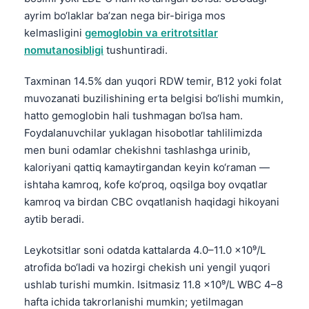
ayrim bo‘laklar ba’zan nega bir-biriga mos
kelmasligini
gemoglobin va eritrotsitlar
nomutanosibligi
tushuntiradi.
Taxminan 14.5% dan yuqori RDW temir, B12 yoki folat
muvozanati buzilishining erta belgisi bo‘lishi mumkin,
hatto gemoglobin hali tushmagan bo‘lsa ham.
Foydalanuvchilar yuklagan hisobotlar tahlilimizda
men buni odamlar chekishni tashlashga urinib,
kaloriyani qattiq kamaytirgandan keyin ko‘raman —
ishtaha kamroq, kofe ko‘proq, oqsilga boy ovqatlar
kamroq va birdan CBC ovqatlanish haqidagi hikoyani
aytib beradi.
Leykotsitlar soni odatda kattalarda 4.0–11.0 ×10⁹/L
atrofida bo‘ladi va hozirgi chekish uni yengil yuqori
ushlab turishi mumkin. Isitmasiz 11.8 ×10⁹/L WBC 4–8
hafta ichida takrorlanishi mumkin; yetilmagan