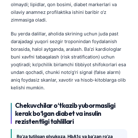
日本語
olmaydi; lipidlar, qon bosimi, diabet markerlari va
oilaviy anamnez profilaktika ishini baribir o‘z
Eesti
zimmasiga oladi.
Azərbaycan dili
Bu yerda dalillar, aholida skrining uchun juda past
Bosanski
darajadagi yuqori sezgir troponindan foydalanish
Svenska
borasida, halol aytganda, aralash. Ba’zi kardiologlar
Српски језик
buni xavfni tabaqalash (risk stratification) uchun
Íslenska
yoqtiradi; ko‘pchilik birlamchi tibbiyot shifokorlari esa
undan qochadi, chunki noto‘g‘ri signal (false alarm)
Հայերեն
aniq foydasiz skanlar, xavotir va hisob-kitoblarga olib
Bahasa Indonesia
kelishi mumkin.
हिन्दी
Chekuvchilar o‘tkazib yubormasligi
Nederlands
kerak bo‘lgan diabet va insulin
Dansk
rezistentligi tahlillari
Български
فارسی
Ro‘za tutilgan glyukoza, HbA1c va ba’zan ro‘za