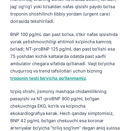
jag‘ og‘rig‘i yoki to‘satdan nafas qisishi paydo bo‘lsa
తెలుగు
troponin shoshilinch tibbiy yordam (urgent care)
मराठी
doirasida tekshiriladi.
اردو
BNP 100 pg/mL dan past bo‘lsa, o‘tkir nafas qisishida
বাংলা
yurak yetishmovchiligi ehtimoli ko‘pincha kamroq
Shqip
bo‘ladi; NT-proBNP 125 pg/mL dan past bo‘lishi esa
75 yoshdan kichik kattalarda odatda past xavfli
Magyar
ambulator chegara sifatida qo‘llanadi. Vaqt bo‘yicha
Slovenščina
chuqurroq va trend tafsilotlari uchun bizning
한국어
troponin testi bo‘yicha qo‘llanmamiz
.
Polski
to‘piq shishi, jismoniy mashqqa chidamlilikning
Lietuvių kalba
pasayishi va NT-proBNP 900 pg/mL bo‘lgan
Русский
chekuvchiga EKG, ko‘rik va ko‘pincha
ekokardiografiya kerak. Hech qanday simptomisiz,
ქართული
BNP 42 pg/mL bo‘lgan chekuvchi esa koronar
Čeština
arteriyalar bo‘yicha “to‘liq sog‘lom” degan aniq xulosa