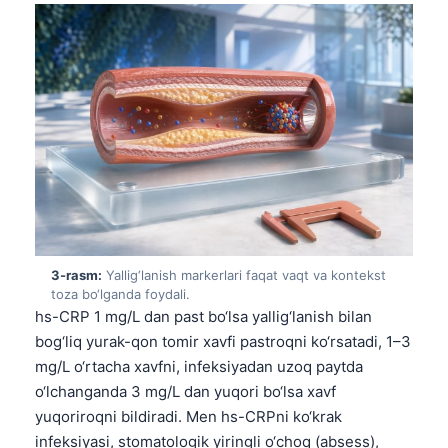
3-rasm:
Yallig‘lanish markerlari faqat vaqt va kontekst
toza bo‘lganda foydali.
hs-CRP 1 mg/L dan past bo‘lsa yallig‘lanish bilan
bog‘liq yurak-qon tomir xavfi pastroqni ko‘rsatadi, 1–3
mg/L o‘rtacha xavfni, infeksiyadan uzoq paytda
o‘lchanganda 3 mg/L dan yuqori bo‘lsa xavf
yuqoriroqni bildiradi. Men hs-CRPni ko‘krak
infeksiyasi, stomatologik yiringli o‘choq (absess),