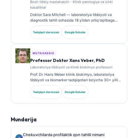
Bosh tibbiy maslahatchi - Klinik patologiya va ichki
kasalliklar
Doktor Sara Mitchell — laboratoriya tibbiyoti va
diagnostik tahlil sohasida 18 yildan ortiq tajribaga
ega, kengash tomonidan tasdiqlangan klinik patolog.
U klinik biokimyo bo‘yicha ixtisoslashtirilgan
Tadqiqot darvozasi
Google Scholar
sertifikatlarga ega va klinik amaliyotda biomarker
panellari hamda laboratoriya tahlili bo‘yicha keng
ko‘lamli ishlar e’lon qilgan.
MUTAXASSIS
Professor Doktor Xans Veber, PhD
Laboratoriya tibbiyoti va klinik biokimyo professori
Prof. Dr. Hans Weber klinik biokimyo, laboratoriya
tibbiyoti va biomarker tadqiqotlari bo‘yicha 30+ yillik
tajribaga ega. Germaniya Klinik biokimyo jamiyatining
sobiq prezidenti bo‘lib, u diagnostik panellar tahlili,
Tadqiqot darvozasi
Google Scholar
biomarkerlarni standartlashtirish va AI yordamidagi
laboratoriya tibbiyoti yo‘nalishlariga ixtisoslashgan.
Mundarija
Chekuvchilarda profilaktik qon tahlili nimani