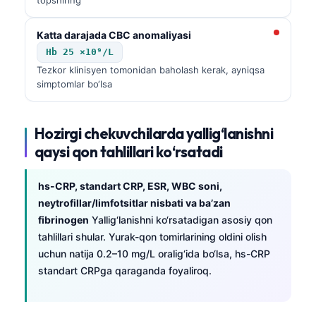
Katta darajada CBC anomaliyasi
Hb 25 ×10⁹/L
Tezkor klinisyen tomonidan baholash kerak, ayniqsa
simptomlar bo‘lsa
Hozirgi chekuvchilarda yallig‘lanishni
qaysi qon tahlillari ko‘rsatadi
hs-CRP, standart CRP, ESR, WBC soni,
neytrofillar/limfotsitlar nisbati va ba’zan
fibrinogen
Yallig‘lanishni ko‘rsatadigan asosiy qon
tahlillari shular. Yurak-qon tomirlarining oldini olish
uchun natija 0.2–10 mg/L oralig‘ida bo‘lsa, hs-CRP
standart CRPga qaraganda foyaliroq.