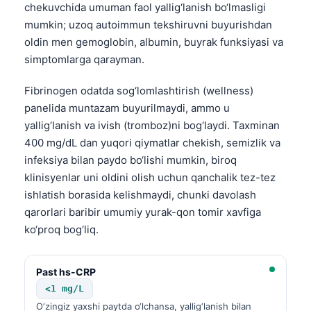
chekuvchida umuman faol yallig‘lanish bo‘lmasligi
mumkin; uzoq autoimmun tekshiruvni buyurishdan
oldin men gemoglobin, albumin, buyrak funksiyasi va
simptomlarga qarayman.
Fibrinogen odatda sog‘lomlashtirish (wellness)
panelida muntazam buyurilmaydi, ammo u
yallig‘lanish va ivish (tromboz)ni bog‘laydi. Taxminan
400 mg/dL dan yuqori qiymatlar chekish, semizlik va
infeksiya bilan paydo bo‘lishi mumkin, biroq
klinisyenlar uni oldini olish uchun qanchalik tez-tez
ishlatish borasida kelishmaydi, chunki davolash
qarorlari baribir umumiy yurak-qon tomir xavfiga
ko‘proq bog‘liq.
Past hs-CRP
<1 mg/L
O‘zingiz yaxshi paytda o‘lchansa, yallig‘lanish bilan