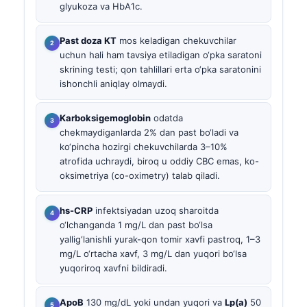
glyukoza va HbA1c.
Past doza KT
mos keladigan chekuvchilar
uchun hali ham tavsiya etiladigan o‘pka saratoni
skrining testi; qon tahlillari erta o‘pka saratonini
ishonchli aniqlay olmaydi.
Karboksigemoglobin
odatda
chekmaydiganlarda 2% dan past bo‘ladi va
ko‘pincha hozirgi chekuvchilarda 3–10%
atrofida uchraydi, biroq u oddiy CBC emas, ko-
oksimetriya (co-oximetry) talab qiladi.
hs-CRP
infektsiyadan uzoq sharoitda
o‘lchanganda 1 mg/L dan past bo‘lsa
yallig‘lanishli yurak-qon tomir xavfi pastroq, 1–3
mg/L o‘rtacha xavf, 3 mg/L dan yuqori bo‘lsa
yuqoriroq xavfni bildiradi.
ApoB
130 mg/dL yoki undan yuqori va
Lp(a)
50