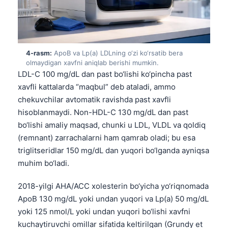
4-rasm:
ApoB va Lp(a) LDLning o‘zi ko‘rsatib bera
olmaydigan xavfni aniqlab berishi mumkin.
LDL-C 100 mg/dL dan past bo‘lishi ko‘pincha past
xavfli kattalarda “maqbul” deb ataladi, ammo
chekuvchilar avtomatik ravishda past xavfli
hisoblanmaydi. Non-HDL-C 130 mg/dL dan past
bo‘lishi amaliy maqsad, chunki u LDL, VLDL va qoldiq
(remnant) zarrachalarni ham qamrab oladi; bu esa
triglitseridlar 150 mg/dL dan yuqori bo‘lganda ayniqsa
muhim bo‘ladi.
2018-yilgi AHA/ACC xolesterin bo‘yicha yo‘riqnomada
ApoB 130 mg/dL yoki undan yuqori va Lp(a) 50 mg/dL
yoki 125 nmol/L yoki undan yuqori bo‘lishi xavfni
kuchaytiruvchi omillar sifatida keltirilgan (Grundy et