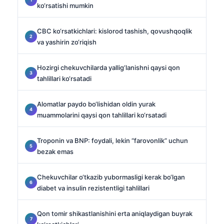
ko‘rsatishi mumkin
CBC ko‘rsatkichlari: kislorod tashish, qovushqoqlik
va yashirin zo‘riqish
Hozirgi chekuvchilarda yallig‘lanishni qaysi qon
tahlillari ko‘rsatadi
Alomatlar paydo bo‘lishidan oldin yurak
muammolarini qaysi qon tahlillari ko‘rsatadi
Troponin va BNP: foydali, lekin “farovonlik” uchun
bezak emas
Chekuvchilar o‘tkazib yubormasligi kerak bo‘lgan
diabet va insulin rezistentligi tahlillari
Qon tomir shikastlanishini erta aniqlaydigan buyrak