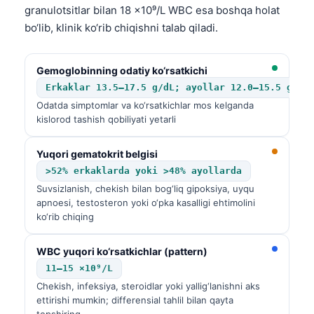
granulotsitlar bilan 18 ×10⁹/L WBC esa boshqa holat
bo‘lib, klinik ko‘rib chiqishni talab qiladi.
Gemoglobinning odatiy ko‘rsatkichi
Erkaklar 13.5–17.5 g/dL; ayollar 12.0–15.5 g/dL
Odatda simptomlar va ko‘rsatkichlar mos kelganda
kislorod tashish qobiliyati yetarli
Yuqori gematokrit belgisi
>52% erkaklarda yoki >48% ayollarda
Suvsizlanish, chekish bilan bog‘liq gipoksiya, uyqu
apnoesi, testosteron yoki o‘pka kasalligi ehtimolini
ko‘rib chiqing
WBC yuqori ko‘rsatkichlar (pattern)
11–15 ×10⁹/L
Chekish, infeksiya, steroidlar yoki yallig‘lanishni aks
ettirishi mumkin; differensial tahlil bilan qayta
topshiring