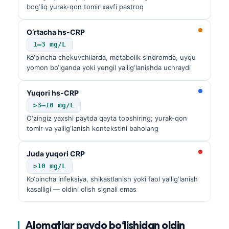
bog‘liq yurak-qon tomir xavfi pastroq
O‘rtacha hs-CRP
1–3 mg/L
Ko‘pincha chekuvchilarda, metabolik sindromda, uyqu
yomon bo‘lganda yoki yengil yallig‘lanishda uchraydi
Yuqori hs-CRP
>3–10 mg/L
O‘zingiz yaxshi paytda qayta topshiring; yurak-qon
tomir va yallig‘lanish kontekstini baholang
Juda yuqori CRP
>10 mg/L
Ko‘pincha infeksiya, shikastlanish yoki faol yallig‘lanish
kasalligi — oldini olish signali emas
Alomatlar paydo bo‘lishidan oldin