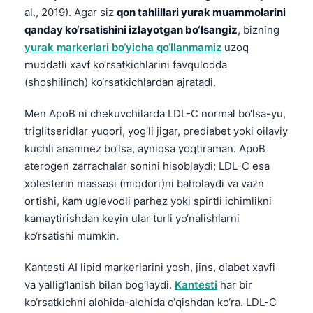
al., 2019). Agar siz
qon tahlillari yurak muammolarini
qanday ko‘rsatishini izlayotgan bo‘lsangiz
, bizning
yurak markerlari bo‘yicha qo‘llanmamiz
uzoq
muddatli xavf ko‘rsatkichlarini favqulodda
(shoshilinch) ko‘rsatkichlardan ajratadi.
Men ApoB ni chekuvchilarda LDL-C normal bo‘lsa-yu,
triglitseridlar yuqori, yog‘li jigar, prediabet yoki oilaviy
kuchli anamnez bo‘lsa, ayniqsa yoqtiraman. ApoB
aterogen zarrachalar sonini hisoblaydi; LDL-C esa
xolesterin massasi (miqdori)ni baholaydi va vazn
ortishi, kam uglevodli parhez yoki spirtli ichimlikni
kamaytirishdan keyin ular turli yo‘nalishlarni
ko‘rsatishi mumkin.
Kantesti AI lipid markerlarini yosh, jins, diabet xavfi
Norsk bokmål
va yallig‘lanish bilan bog‘laydi.
Kantesti
har bir
ko‘rsatkichni alohida-alohida o‘qishdan ko‘ra. LDL-C
Ślōnskŏ gŏdka