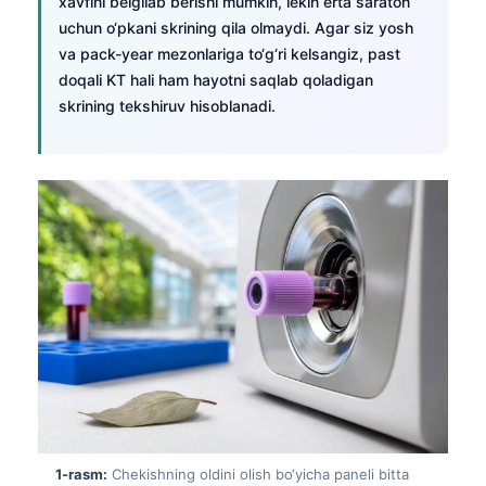
xavfini belgilab berishi mumkin, lekin erta saraton
uchun o‘pkani skrining qila olmaydi. Agar siz yosh
va pack-year mezonlariga to‘g‘ri kelsangiz, past
doqali KT hali ham hayotni saqlab qoladigan
skrining tekshiruv hisoblanadi.
1-rasm:
Chekishning oldini olish bo‘yicha paneli bitta