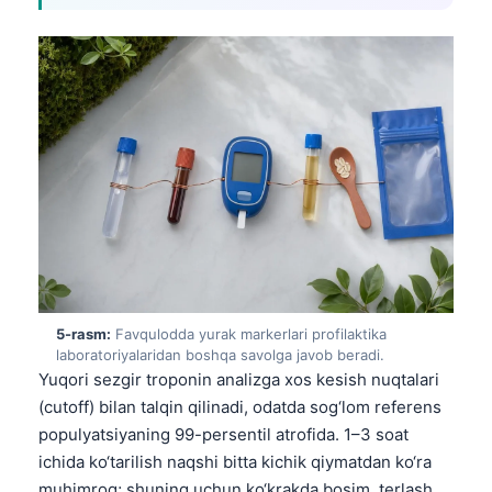
Català
Українська
አማርኛ
Kiswahili
ភាសាខ្មែរ
ဗမာစာ
ไทย
Tagalog
Tiếng Việt
5-rasm:
Favqulodda yurak markerlari profilaktika
Bahasa Melayu
laboratoriyalaridan boshqa savolga javob beradi.
Yuqori sezgir troponin analizga xos kesish nuqtalari
മലയാളം
(cutoff) bilan talqin qilinadi, odatda sog‘lom referens
ಕನ್ನಡ
populyatsiyaning 99-persentil atrofida. 1–3 soat
ગુજરાતી
ichida ko‘tarilish naqshi bitta kichik qiymatdan ko‘ra
தமிழ்
muhimroq; shuning uchun ko‘krakda bosim, terlash,